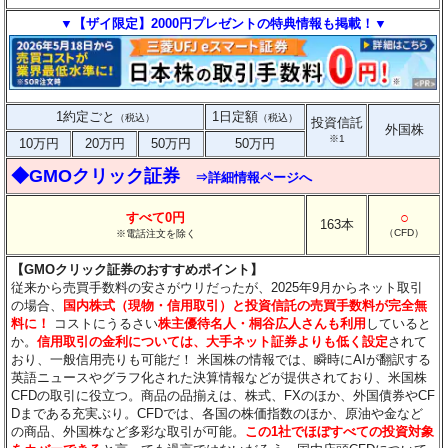
▼【ザイ限定】2000円プレゼントの特典情報も掲載！▼
1約定ごと
1日定額
（税込）
（税込）
投資信託
外国株
※1
10万円
20万円
50万円
50万円
◆GMOクリック証券
⇒詳細情報ページへ
○
すべて0円
163本
（CFD）
※電話注文を除く
【GMOクリック証券のおすすめポイント】
従来から売買手数料の安さがウリだったが、2025年9月からネット取引
の場合、
国内株式（現物・信用取引）と投資信託の売買手数料が完全無
料に！
コストにうるさい
株主優待名人・桐谷広人さんも利用
していると
か。
信用取引の金利については、大手ネット証券よりも低く設定
されて
おり、一般信用売りも可能だ！ 米国株の情報では、瞬時にAIが翻訳する
英語ニュースやグラフ化された決算情報などが提供されており、米国株
CFDの取引に役立つ。商品の品揃えは、株式、FXのほか、外国債券やCF
Dまである充実ぶり。CFDでは、各国の株価指数のほか、原油や金など
の商品、外国株など多彩な取引が可能。
この1社でほぼすべての投資対象