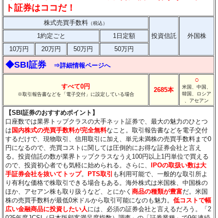
ト証券はココだ！
株式売買手数料
（税込）
1約定ごと
1日定額
投資信託
外国株
10万円
20万円
50万円
50万円
◆SBI証券
⇒詳細情報ページへ
○
すべて0円
米国、中国、
2685本
韓国、ロシア
※取引報告書などを「電子交付」に設定している場合
、アセアン
【SBI証券のおすすめポイント】
口座数では業界トップクラスの大手ネット証券で、最大の魅力のひとつ
は
国内株式の売買手数料が完全無料
なこと。取引報告書などを電子交付
するだけで、現物取引、信用取引に加え、単元未満株の売買手数料まで0
円になるので、売買コストに関しては圧倒的にお得な証券会社と言え
る。投資信託の数が業界トップクラスなうえ100円以上1円単位で買える
ので、投資初心者でも気軽に始められる。さらに、
IPOの取扱い数は大
手証券会社を抜いてトップ
。
PTS取引
も利用可能で、一般的な取引所よ
り有利な価格で株取引できる場合もある。海外株式は米国株、中国株の
ほか、アセアン株も取り扱うなど、とにかく
商品の種類が豊富
だ。米国
株の売買手数料が最低0米ドルから取引可能になのも魅力。
低コストで幅
広い金融商品に投資したい人
には、必須の証券会社と言えるだろう。「2
025年度JCSI（日本版顧客満足度指数）調査」の「証券業種」で9年連続