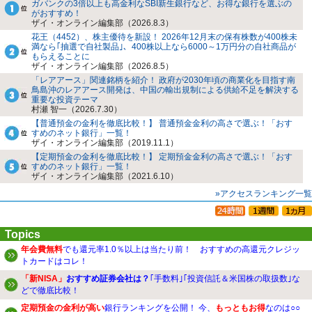
ガバンクの3倍以上も高金利なSBI新生銀行など、お得な銀行を選ぶの
がおすすめ！
ザイ・オンライン編集部（2026.8.3）
花王（4452）、株主優待を新設！ 2026年12月末の保有株数が400株未
満なら｢抽選で自社製品｣、400株以上なら6000～1万円分の自社商品が
もらえることに
ザイ・オンライン編集部（2026.8.5）
「レアアース」関連銘柄を紹介！ 政府が2030年頃の商業化を目指す南
鳥島沖のレアアース開発は、中国の輸出規制による供給不足を解決する
重要な投資テーマ
村瀬 智一（2026.7.30）
【普通預金の金利を徹底比較！】 普通預金金利の高さで選ぶ！「おす
すめのネット銀行」一覧！
ザイ・オンライン編集部（2019.11.1）
【定期預金の金利を徹底比較！】 定期預金金利の高さで選ぶ！「おす
すめのネット銀行」一覧！
ザイ・オンライン編集部（2021.6.10）
»アクセスランキング一覧
Topics
年会費無料
でも還元率1.0％以上は当たり前！ おすすめの高還元クレジッ
トカードはコレ！
「新NISA」
おすすめ証券会社は？
｢手数料｣｢投資信託＆米国株の取扱数｣な
どで徹底比較！
定期預金の金利が高い
銀行ランキングを公開！ 今、
もっともお得
なのは○○