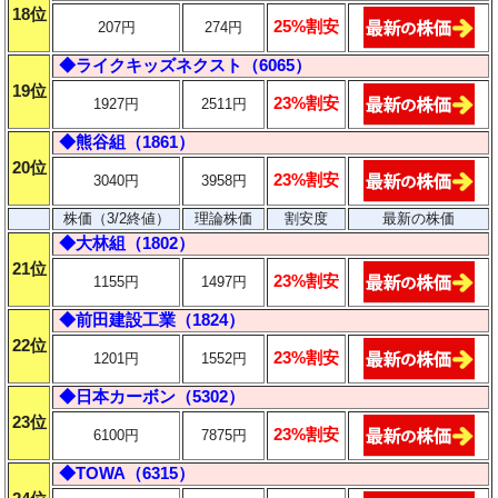
18位
25%割安
207円
274円
◆ライクキッズネクスト（6065）
19位
23%割安
1927円
2511円
◆熊谷組（1861）
20位
23%割安
3040円
3958円
株価（3/2終値）
理論株価
割安度
最新の株価
◆大林組（1802）
21位
23%割安
1155円
1497円
◆前田建設工業（1824）
22位
23%割安
1201円
1552円
◆日本カーボン（5302）
23位
23%割安
6100円
7875円
◆TOWA（6315）