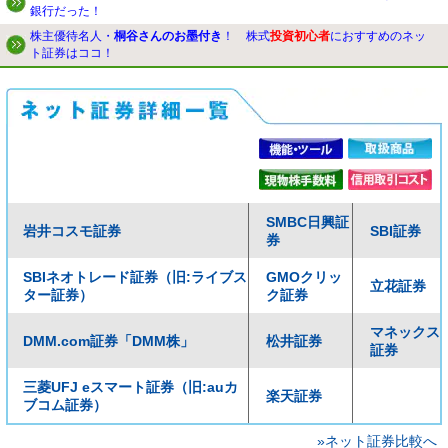
銀行だった！
株主優待名人・
桐谷さんのお墨付き
！ 株式
投資初心者
におすすめのネッ
ト証券はココ！
SMBC日興証
岩井コスモ証券
SBI証券
券
SBIネオトレード証券（旧:ライブス
GMOクリッ
立花証券
ター証券）
ク証券
マネックス
DMM.com証券「DMM株」
松井証券
証券
三菱UFJ eスマート証券（旧:auカ
楽天証券
ブコム証券）
»ネット証券比較へ