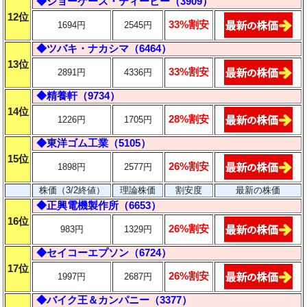
◆ショーケース・ティービー（3909）
12位
33%割安
1694円
2545円
◆ツバキ・ナカシマ（6464）
13位
33%割安
2891円
4336円
◆精養軒（9734）
14位
28%割安
1226円
1705円
◆東洋ゴム工業（5105）
15位
26%割安
1898円
2577円
株価（3/2終値）
理論株価
割安度
最新の株価
◆正興電機製作所（6653）
16位
26%割安
983円
1329円
◆セイコーエプソン（6724）
17位
26%割安
1997円
2687円
◆バイク王＆カンパニー（3377）