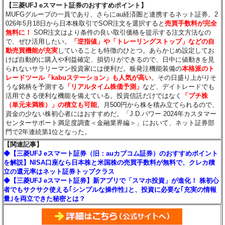
【三菱UFJ eスマート証券のおすすめポイント】
MUFGグループの一員であり、さらにau経済圏と連携するネット証券。2
026年5月18日から日本株取引でSOR注文を選択すると
売買手数料が完全
無料に！
SOR注文はより条件の良い取引価格を提示する注文方法なの
で、ぜひ活用したい。
「逆指値」や「トレーリングストップ」などの自
動売買機能が充実
していることも特徴のひとつ。あらかじめ設定してお
けば自動的に購入や利益確定、損切りができるので、日中に値動きを見
られないサラリーマン投資家には便利だ。板発注機能装備の
本格派のト
レードツール「kabuステーション」も人気が高い
。その日盛り上がりそ
うな銘柄を予測する
「リアルタイム株価予測」
など、デイトレードでも
活用できる便利な機能を備えている。投資信託だけではなく
「プチ株
（単元未満株）」の積立も可能
。月500円から株を積み立てられるので、
資金の少ない株初心者にはおすすめだ。「J.D.パワー 2024年カスタマー
センターサポート満足度調査＜金融業界編＞」において、ネット証券部
門で2年連続第1位となった。
【関連記事】
◆【三菱UFJ eスマート証券（旧：auカブコム証券）のおすすめポイント
を解説】NISA口座なら日本株と米国株の売買手数料が無料で、クレカ積
立の還元率はネット証券トップクラス
◆【三菱UFJ eスマート証券】新アプリで「スマホ投資」が進化！ 株初心
者でもサクサク使える｢シンプルな操作性｣と、投資に必要な｢充実の情報
量｣を両立できた秘密とは？