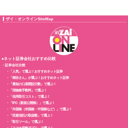
ザイ・オンラインSiteMap
●ネット証券会社おすすめ比較
・
証券会社比較
・
「人気」で選ぶ！おすすめネット証券
・
「桐谷さん」が選ぶ！おすすめネット証券
・
「最短の口座開設日数」で選ぶ！
・
「現物株手数料」で選ぶ！
・
「信用取引コスト」で選ぶ！
・
「IPO（新規公開株）」で選ぶ！
・
「外国株（米国株・中国株など）」で選ぶ！
・
「投資信託の取扱数」で選ぶ！
・
「取引ツール」で選ぶ！
・
「スマホ用株アプリ」で選ぶ！