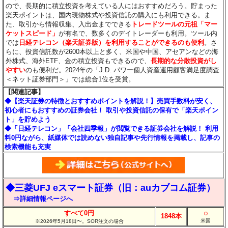
ので、長期的に積立投資を考えている人にはおすすめだろう。貯まった
楽天ポイントは、国内現物株式や投資信託の購入にも利用できる。ま
た、取引から情報収集、入出金までできる
トレードツールの元祖「マー
ケットスピード」
が有名で、数多くのデイトレーダーも利用。ツール内
では
日経テレコン（楽天証券版）を利用することができるのも便利
。さ
らに、投資信託数が2600本以上と多く、米国や中国、アセアンなどの海
外株式、海外ETF、金の積立投資もできるので、
長期的な分散投資がし
やすい
のも便利だ。2024年の「J.D. パワー個人資産運用顧客満足度調査
＜ネット証券部門＞」では総合1位を受賞。
【関連記事】
◆【楽天証券の特徴とおすすめポイントを解説！】売買手数料が安く、
初心者にもおすすめの証券会社！ 取引や投資信託の保有で「楽天ポイン
ト」を貯めよう
◆「日経テレコン」「会社四季報」が閲覧できる証券会社を解説！ 利用
料0円ながら、紙媒体では読めない独自記事や先行情報を掲載し、記事の
検索機能も充実
◆三菱UFJ eスマート証券（旧：auカブコム証券）
⇒詳細情報ページへ
○
すべて0円
1848本
米国
※2026年5月18日〜。SOR注文の場合