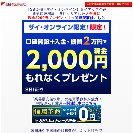
【SBI証券×ザイ・オンライン】タイアップ企画
新規口座開設＋条件クリアした人
全員に
現金2000円プレゼント！
⇒
関連記事はこちら
「業界最安値水準」の売買手数料が魅力！
桐谷さんも愛用⇒
関連記事はこちら
米国株や中国株の取扱数が、ネット証券で