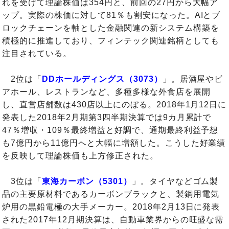
れを受けて理論株価は354円と、前回の27円から大幅ア
ップ。実際の株価に対して81％も割安になった。AIとブ
ロックチェーンを軸とした金融関連の新システム構築を
積極的に推進しており、フィンテック関連銘柄としても
注目されている。
2位は「
DDホールディングス（3073）
」。居酒屋やビ
アホール、レストランなど、多種多様な外食店を展開
し、直営店舗数は430店以上にのぼる。2018年1月12日に
発表した2018年2月期第3四半期決算では9カ月累計で
47％増収・109％最終増益と好調で、通期最終利益予想
も7億円から11億円へと大幅に増額した。こうした好業績
を反映して理論株価も上方修正された。
3位は「
東海カーボン（5301）
」。タイヤなどゴム製
品の主要原材料であるカーボンブラックと、製鋼用電気
炉用の黒鉛電極の大手メーカー。2018年2月13日に発表
された2017年12月期決算は、自動車業界からの旺盛な需