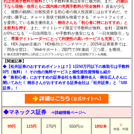
れば売買手数料が無料
という手数料体系は非常に魅力的。また、
25歳以
下なら現物・信用ともに国内株の売買手数料が完全無料！
資金が少な
く、複数の銘柄に分散投資する初心者の個人投資家にはおすすめだ。そ
の使い勝手は、チャート形状で銘柄を検索できる「チャートフォリオ」
を愛用している株主優待名人・
桐谷さんも「初心者に特におすすめ」と
太鼓判を押す
。また、デイトレード限定で手数料が無料、金利・貸株料
が0%になる「一日信用取引」や手数料が激安になる「一日先物取引」な
ど、
専業デイトレーダーにとって利便性の高いサービスも充実
してい
る。HDI-Japan主催の「HDI格付けベンチマーク」2025年証券業界では、
「問合せ窓口」「Webサポート」2部門で3年連続「三つ星」を獲得。
※ 株式売買手数料に1約定ごとのプランがないので、1日定額制プランを掲載。
【関連記事】
◆【松井証券のおすすめポイントは？】1日50万円以下の株取引は手数料
0円（無料）！ その他の無料サービスと個性派投資情報も紹介
◆「株初心者」におすすめの証券会社を株主優待名人・桐谷広人さんに
聞いてみた！ 桐谷さんがおすすめする証券会社は「松井証券」と「SBI
証券」！
◆マネックス証券
⇒詳細情報ページへ
○
99円
115円
275円
550円
1892本
/日
米国、中国