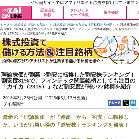
証券会社
クレジット
株主優待
比較
カード比較
トップ
＞
株式投資で儲ける方法！
＞
株式投資で儲ける方法＆注目銘柄を大公開！
＞ 理論株価が割
高⇒割安に転換した割安株ランキング！割安度81%で、フィンテック関連銘柄としても注目の「カ
イカ（2315）」など割安度が高い27銘柄を紹介
理論株価が割高⇒割安に転換した割安株ランキング！
割安度81%で、フィンテック関連銘柄としても注目の
「カイカ（2315）」など割安度が高い27銘柄を紹介
2018年3月26日公開（2025年6月13日更新）
ザイ編集部
最新の「理論株価」が「割高」から「割安」に転換し
た、いまがお買い得の「割安株」ランキングを発表！