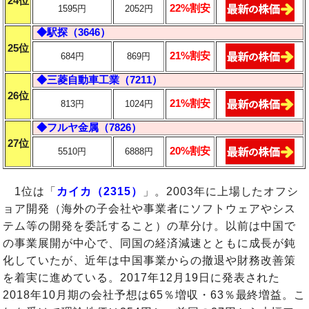
24位
22%割安
1595円
2052円
◆駅探（3646）
25位
21%割安
684円
869円
◆三菱自動車工業（7211）
26位
21%割安
813円
1024円
◆フルヤ金属（7826）
27位
20%割安
5510円
6888円
1位は「
カイカ（2315）
」。2003年に上場したオフシ
ョア開発（海外の子会社や事業者にソフトウェアやシス
テム等の開発を委託すること）の草分け。以前は中国で
の事業展開が中心で、同国の経済減速とともに成長が鈍
化していたが、近年は中国事業からの撤退や財務改善策
を着実に進めている。2017年12月19日に発表された
2018年10月期の会社予想は65％増収・63％最終増益。こ