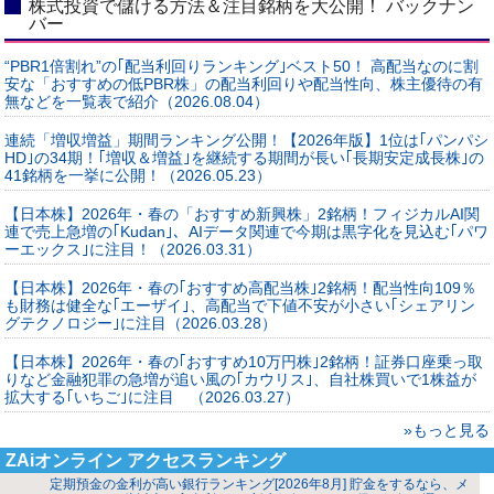
株式投資で儲ける方法＆注目銘柄を大公開！ バックナン
バー
“PBR1倍割れ”の｢配当利回りランキング｣ベスト50！ 高配当なのに割
安な「おすすめの低PBR株」の配当利回りや配当性向、株主優待の有
無などを一覧表で紹介（2026.08.04）
連続「増収増益」期間ランキング公開！【2026年版】1位は｢パンパシ
HD｣の34期！｢増収＆増益｣を継続する期間が長い｢長期安定成長株｣の
41銘柄を一挙に公開！（2026.05.23）
【日本株】2026年・春の「おすすめ新興株」2銘柄！フィジカルAI関
連で売上急増の｢Kudan｣、AIデータ関連で今期は黒字化を見込む｢パワ
ーエックス｣に注目！（2026.03.31）
【日本株】2026年・春の｢おすすめ高配当株｣2銘柄！配当性向109％
も財務は健全な｢エーザイ｣、高配当で下値不安が小さい｢シェアリン
グテクノロジー｣に注目（2026.03.28）
【日本株】2026年・春の｢おすすめ10万円株｣2銘柄！証券口座乗っ取
りなど金融犯罪の急増が追い風の｢カウリス｣、自社株買いで1株益が
拡大する｢いちご｣に注目 （2026.03.27）
»もっと見る
ZAiオンライン アクセスランキング
定期預金の金利が高い銀行ランキング[2026年8月] 貯金をするなら、メ