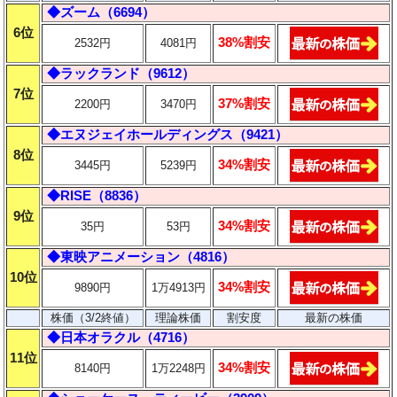
◆ズーム（6694）
6位
38%割安
2532円
4081円
◆ラックランド（9612）
7位
37%割安
2200円
3470円
◆エヌジェイホールディングス（9421）
8位
34%割安
3445円
5239円
◆RISE（8836）
9位
34%割安
35円
53円
◆東映アニメーション（4816）
10位
34%割安
9890円
1万4913円
株価（3/2終値）
理論株価
割安度
最新の株価
◆日本オラクル（4716）
11位
34%割安
8140円
1万2248円