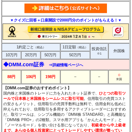
▼クイズに回答＋口座開設で2000円分のポイントがもらえる！▼
1約定ごと
1日定額
（税込）
（税込）
投資信託
外国株
※1
10万円
20万円
50万円
50万円
◆DMM.com証券
⇒詳細情報ページへ
○
－
－
88円
106円
198円
米国
【DMM.com証券のおすすめポイント】
国内株と米国株のトレードに力を入れたネット証券で、
ひとつの取引ツ
ールで日本株と米国株をシームレスに取引可能
。信用取引の売買コスト
の安さもメリット。信用取引の売買手数料は無料で、信用金利も低めに
抑えられており、信用取引を多用するアクティブトレーダーにおすすめ
だ。取引ツールは、シンプル機能の「DMM株 STANDARD」と高機能な
「DMM株 PRO+」の2種類。スマホ用アプリも「かんたんモード」と
「ノーマルモード」を使い分ける形になっており、
初級者から中上級者
まで、あらゆる個人投資家にとってトレードしやすい環境が整ってい