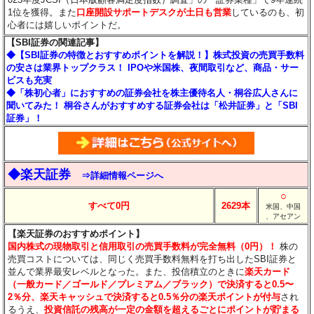
1位を獲得。また
口座開設サポートデスクが土日も営業
しているのも、初
心者には嬉しいポイントだ。
【SBI証券の関連記事】
◆【SBI証券の特徴とおすすめポイントを解説！】株式投資の売買手数料
の安さは業界トップクラス！ IPOや米国株、夜間取引など、商品・サー
ビスも充実
◆「株初心者」におすすめの証券会社を株主優待名人・桐谷広人さんに
聞いてみた！ 桐谷さんがおすすめする証券会社は「松井証券」と「SBI
証券」！
◆楽天証券
⇒詳細情報ページへ
○
すべて0円
2629本
米国、中国
、アセアン
【楽天証券のおすすめポイント】
国内株式の現物取引と信用取引の売買手数料が完全無料（0円）！
株の
売買コストについては、同じく売買手数料無料を打ち出したSBI証券と
並んで業界最安レベルとなった。また、投信積立のときに
楽天カード
（一般カード／ゴールド／プレミアム／ブラック）で決済すると0.5〜
2％分
、楽天キャッシュで決済すると0.5％分
の楽天ポイントが付与
され
るうえ、
投資信託の残高が一定の金額を超えるごとにポイントが貯まる