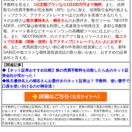
手数料を見ると、
1日定額プランなら1日100万円まで無料
。また、信用
取引の売買手数料が完全無料（0円）なのに加え、信用取引金利の低さも
トップクラス。アクティブトレーダーほどお得さを実感できるだろう。
そのお得さは
株主優待名人・桐谷さん
のお墨付き。取引ツール「NEOTR
ADER」のPC版は板情報を利用した高速発注や特殊注文、多彩な気配情
報、チャート表示などオールインワンの高機能ツールに仕上がってい
る。また「NEOTRADER」のスマホアプリ版もリリースされた。
低コス
トで日本株（現物・信用）をアクティブにトレードしたい人におすす
め
。また、売買頻度の少ない初心者や中長期の投資家にとっても、新NI
SA対応や低コストな個性派投資信託の取り扱いがあり、おすすめの証券
会社と言える。
【関連記事】
◆【ネット証券おすすめ比較】株の売買手数料を比較したらあのネット証
券会社が安かった！
◆株主優待名人の桐谷さんお墨付きのネット証券は？ 手数料、使い勝手で
口座を使い分けるのが桐谷流！
※手数料などの情報は定期的に見直しを行っていますが、更新の関係で最新の情報と異なる場合
があります。最新情報は各証券会社の公式サイトをご確認ください。売買手数料は、1回の注文
が複数の約定に分かれた場合、同一日であれば約定代金を合算し、1回の注文として計算しま
す。投資信託の取扱数は、各証券会社の投資信託の検索機能をもとに計測しており、実際の購入
可能本数と異なる場合が場合があります。