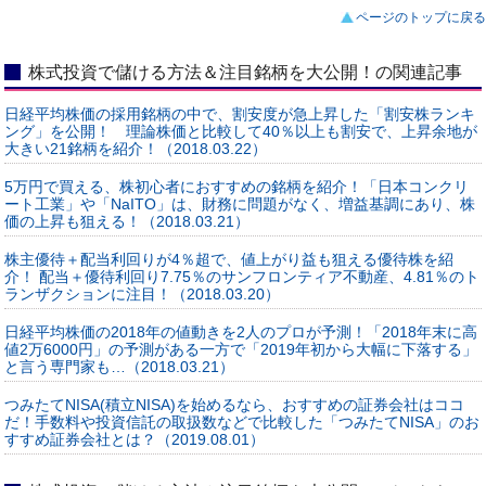
ページのトップに戻る
株式投資で儲ける方法＆注目銘柄を大公開！の関連記事
日経平均株価の採用銘柄の中で、割安度が急上昇した「割安株ランキ
ング」を公開！ 理論株価と比較して40％以上も割安で、上昇余地が
大きい21銘柄を紹介！（2018.03.22）
5万円で買える、株初心者におすすめの銘柄を紹介！「日本コンクリ
ート工業」や「NaITO」は、財務に問題がなく、増益基調にあり、株
価の上昇も狙える！（2018.03.21）
株主優待＋配当利回りが4％超で、値上がり益も狙える優待株を紹
介！ 配当＋優待利回り7.75％のサンフロンティア不動産、4.81％のト
ランザクションに注目！（2018.03.20）
日経平均株価の2018年の値動きを2人のプロが予測！「2018年末に高
値2万6000円」の予測がある一方で「2019年初から大幅に下落する」
と言う専門家も…（2018.03.21）
つみたてNISA(積立NISA)を始めるなら、おすすめの証券会社はココ
だ！手数料や投資信託の取扱数などで比較した「つみたてNISA」のお
すすめ証券会社とは？（2019.08.01）