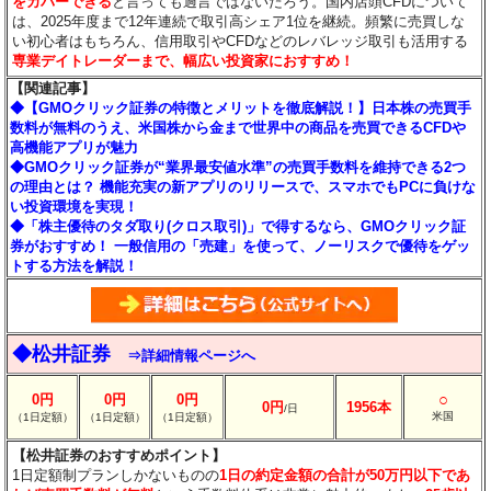
をカバーできる
と言っても過言ではないだろう。国内店頭CFDについて
は、2025年度まで12年連続で取引高シェア1位を継続。頻繁に売買しな
い初心者はもちろん、信用取引やCFDなどのレバレッジ取引も活用する
専業デイトレーダーまで、幅広い投資家におすすめ！
【関連記事】
◆【GMOクリック証券の特徴とメリットを徹底解説！】日本株の売買手
数料が無料のうえ、米国株から金まで世界中の商品を売買できるCFDや
高機能アプリが魅力
◆GMOクリック証券が“業界最安値水準”の売買手数料を維持できる2つ
の理由とは？ 機能充実の新アプリのリリースで、スマホでもPCに負けな
い投資環境を実現！
◆「株主優待のタダ取り(クロス取引)」で得するなら、GMOクリック証
券がおすすめ！ 一般信用の「売建」を使って、ノーリスクで優待をゲッ
トする方法を解説！
◆松井証券
⇒詳細情報ページへ
○
0円
0円
0円
0円
1956本
/日
米国
（1日定額）
（1日定額）
（1日定額）
【松井証券のおすすめポイント】
1日定額制プランしかないものの
1日の約定金額の合計が50万円以下であ