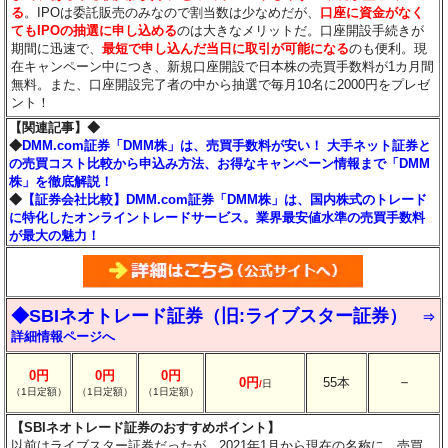
る
。IPOは委託販売のみなので割当数は少なめだが、
口座に資金がなく
てもIPOの抽選に申し込める
のは大きなメリットだ。口座開設手続きが
期間に迅速で、
最短で申し込んだ当日に取引が可能になる
のも便利。現
在キャンペーン中につき、新規口座開設で日本株の売買手数料が1カ月間
無料。また、口座開設完了者の中から抽選で毎月10名に2000円をプレゼ
ント！
【関連記事】◆
◆
DMM.com証券「DMM株」は、売買手数料が安い！ 大手ネット証券と
の売買コスト比較から申込み方法、お得なキャンペーン情報まで「DMM
株」を徹底解説！
◆
【証券会社比較】DMM.com証券「DMM株」は、国内株式のトレード
に特化したオンライントレードサービス。業界最安値水準の売買手数料
が最大の魅力！
◆SBIネオトレード証券（旧:ライブスター証券）
⇒
詳細情報ページへ
0円
0円
0円
－
0円
55本
/
日
（1日定額）
（1日定額）
（1日定額）
【SBIネオトレード証券のおすすめポイント】
以前はライブスター証券だったが、2021年1月から現在の名称に。売買