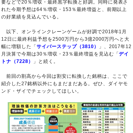
要などで20％増収・最終黒字転換と好調。同時に発表さ
れた今期予想は64％増収・153％最終増益と、前期以上
の好業績を見込んでいる。
以下、オンラインクレーンゲームが好調で2018年1月
12日に最終利益予想を2500万円から3億2000万円へと大
幅に増額した「
サイバーステップ（3810）
」、2017年12
月決算で今期は30％増収・23％最終増益を見込む「
デイ
トナ（7228）
」と続く。
前回の割高から今回は割安に転換した銘柄は、ここで
紹介した27銘柄以外にもまだまだある。ぜひ、ダイヤモ
ンド・ザイでチェックしてほしい。