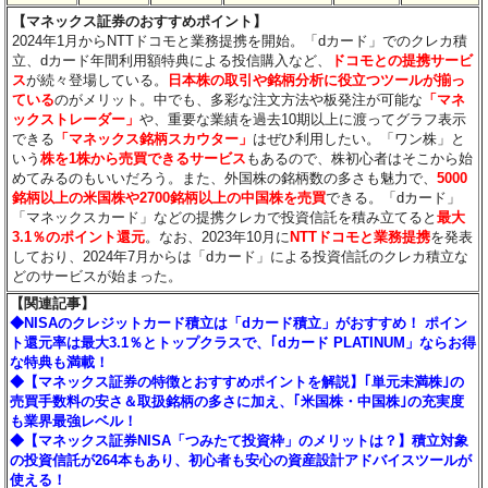
【マネックス証券のおすすめポイント】
2024年1月からNTTドコモと業務提携を開始。「dカード」でのクレカ積
立、dカード年間利用額特典による投信購入など、
ドコモとの提携サービ
ス
が続々登場している。
日本株の取引や銘柄分析に役立つツールが揃っ
ている
のがメリット。中でも、多彩な注文方法や板発注が可能な
「マネ
ックストレーダー」
や、重要な業績を過去10期以上に渡ってグラフ表示
できる
「マネックス銘柄スカウター」
はぜひ利用したい。「ワン株」と
いう
株を1株から売買できるサービス
もあるので、株初心者はそこから始
めてみるのもいいだろう。また、外国株の銘柄数の多さも魅力で、
5000
銘柄以上の米国株や2700銘柄以上の中国株を売買
できる。「dカード」
「マネックスカード」などの提携クレカで投資信託を積み立てると
最大
3.1％のポイント還元
。なお、2023年10月に
NTTドコモと業務提携
を発表
しており、2024年7月からは「dカード」による投資信託のクレカ積立な
どのサービスが始まった。
【関連記事】
◆NISAのクレジットカード積立は「dカード積立」がおすすめ！ ポイン
ト還元率は最大3.1％とトップクラスで、｢dカード PLATINUM」ならお得
な特典も満載！
◆【マネックス証券の特徴とおすすめポイントを解説】｢単元未満株｣の
売買手数料の安さ＆取扱銘柄の多さに加え、｢米国株・中国株｣の充実度
も業界最強レベル！
◆【マネックス証券NISA「つみたて投資枠」のメリットは？】積立対象
の投資信託が264本もあり、初心者も安心の資産設計アドバイスツールが
使える！