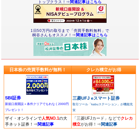
トップクラス！⇒
関連記事はこちら
1日50万円の取引まで「売買手数料無料」で
桐谷さんもオススメ！⇒
関連記事はこちら
日本株の売買手数料が無料！
クレカ積立がお得
SBI証券
三菱UFJ eスマート証券
新規口座開設＋条件クリアでもれなく2000円
取引ツール「kabuステーション」が機能充
プレゼント！
実
ザイ・オンラインで
人気NO.1
の大
「三菱UFJカード」などで
クレカ
手ネット証券！
⇒
関連記事
積立
がお得！
⇒
関連記事