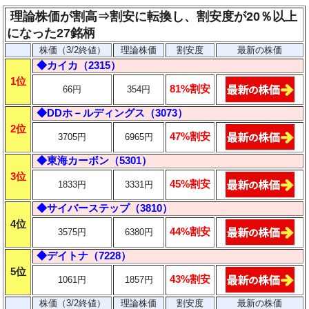
理論株価が割高⇒割安に転換し、割安度が20％以上
になった27銘柄
株価（3/2終値）
理論株価
割安度
最新の株価
◆カイカ（2315）
1位
81%割安
66円
354円
◆DDホ－ルディングス（3073）
2位
47%割安
3705円
6965円
◆東海カーボン（5301）
3位
45%割安
1833円
3331円
◆サイバーステップ（3810）
4位
44%割安
3575円
6380円
◆デイトナ（7228）
5位
43%割安
1061円
1857円
株価（3/2終値）
理論株価
割安度
最新の株価