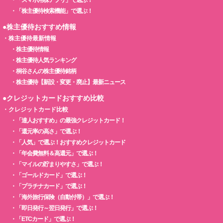
・
「株主優待検索機能」で選ぶ！
●株主優待おすすめ情報
・
株主優待最新情報
・
株主優待情報
・
株主優待人気ランキング
・
桐谷さんの株主優待銘柄
・
株主優待【新設・変更・廃止】最新ニュース
●クレジットカードおすすめ比較
・
クレジットカード比較
・
「達人おすすめ」の最強クレジットカード！
・
「還元率の高さ」で選ぶ！
・
「人気」で選ぶ！おすすめクレジットカード
・
「年会費無料＆高還元」で選ぶ！
・
「マイルの貯まりやすさ」で選ぶ！
・
「ゴールドカード」で選ぶ！
・
「プラチナカード」で選ぶ！
・
「海外旅行保険（自動付帯）」で選ぶ！
・
「即日発行～翌日発行」で選ぶ！
・
「ETCカード」で選ぶ！