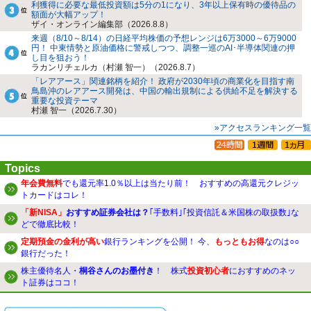
利獲得に必要な最低投資額は5分の1になり、3年以上保有時の優待品の
額面が大幅アップ！
ザイ・オンライン編集部（2026.8.8）
来週（8/10～8/14）の日経平均株価の予想レンジは6万3000～6万9000
円！ 中東情勢と原油価格に警戒しつつ、調整一巡のAI･半導体関連の押
し目を狙おう！
ラカンリチェルカ（村瀬 智一）（2026.8.7）
「レアアース」関連銘柄を紹介！ 政府が2030年頃の商業化を目指す南
鳥島沖のレアアース開発は、中国の輸出規制による供給不足を解決する
重要な投資テーマ
村瀬 智一（2026.7.30）
»アクセスランキング一覧
Topics
年会費無料
でも還元率1.0％以上は当たり前！ おすすめの高還元クレジッ
トカードはコレ！
「新NISA」
おすすめ証券会社は？
｢手数料｣｢投資信託＆米国株の取扱数｣な
どで徹底比較！
定期預金の金利が高い
銀行ランキングを公開！ 今、
もっともお得
なのは○○
銀行だった！
株主優待名人・
桐谷さんのお墨付き
！ 株式
投資初心者
におすすめのネッ
ト証券はココ！