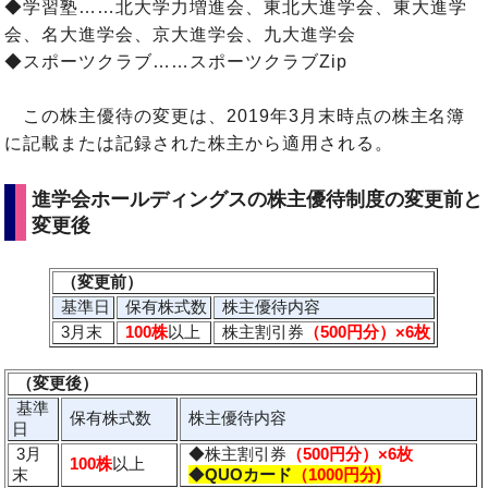
◆学習塾……北大学力増進会、東北大進学会、東大進学
会、名大進学会、京大進学会、九大進学会
◆スポーツクラブ……スポーツクラブZip
この株主優待の変更は、2019年3月末時点の株主名簿
に記載または記録された株主から適用される。
進学会ホールディングスの株主優待制度の変更前と
変更後
（変更前）
基準日
保有株式数
株主優待内容
3月末
100株
以上
株主割引券
（500円分
）×6枚
（変更後）
基準
保有株式数
株主優待内容
日
3月
◆株主割引券
（500円分
）×6枚
100株
以上
末
◆
QUOカード
（1000円分)