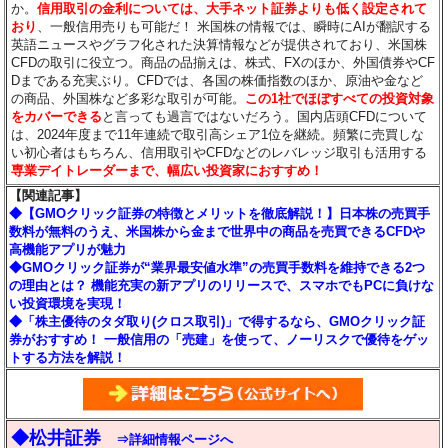
か。
信用取引の金利については、大手ネット証券よりも低く設定されて
おり
、一般信用売りも可能だ！ 米国株の情報では、瞬時にAIが翻訳する
英語ニュースやグラフ化された決算情報などが提供されており、米国株
CFDの取引に役立つ。商品の品揃えは、株式、FXのほか、外国債券やCF
Dまである充実ぶり。CFDでは、各国の株価指数のほか、原油や金など
の商品、外国株など多彩な取引が可能。
この1社でほぼすべての投資対象
をカバーできる
と言っても過言ではないだろう。国内店頭CFDについて
は、2024年度まで11年連続で取引高シェア1位を継続。頻繁に売買しな
い初心者はもちろん、信用取引やCFDなどのレバレッジ取引も活用する
専業デイトレーダーまで、幅広い投資家におすすめ！
【関連記事】
◆【GMOクリック証券の特徴とメリットを徹底解説！】日本株の売買手
数料が無料のうえ、米国株から金まで世界中の商品を売買できるCFDや
高機能アプリが魅力
◆GMOクリック証券が“業界最安値水準”の売買手数料を維持できる2つ
の理由とは？ 機能充実の新アプリのリリースで、スマホでもPCに負けな
い投資環境を実現！
◆「株主優待のタダ取り(クロス取引)」で得するなら、GMOクリック証
券がおすすめ！ 一般信用の「売建」を使って、ノーリスクで優待をゲッ
トする方法を解説！
◆松井証券
⇒詳細情報ページへ