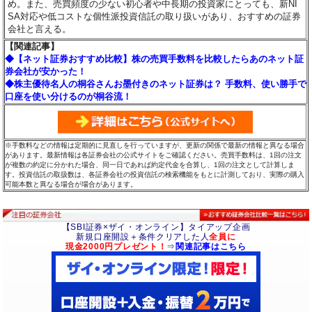
め。また、売買頻度の少ない初心者や中長期の投資家にとっても、新NI
SA対応や低コストな個性派投資信託の取り扱いがあり、おすすめの証券
会社と言える。
【関連記事】
◆【ネット証券おすすめ比較】株の売買手数料を比較したらあのネット証
券会社が安かった！
◆株主優待名人の桐谷さんお墨付きのネット証券は？ 手数料、使い勝手で
口座を使い分けるのが桐谷流！
※手数料などの情報は定期的に見直しを行っていますが、更新の関係で最新の情報と異なる場合
があります。最新情報は各証券会社の公式サイトをご確認ください。売買手数料は、1回の注文
が複数の約定に分かれた場合、同一日であれば約定代金を合算し、1回の注文として計算しま
す。投資信託の取扱数は、各証券会社の投資信託の検索機能をもとに計測しており、実際の購入
可能本数と異なる場合が場合があります。
【SBI証券×ザイ・オンライン】タイアップ企画
新規口座開設＋条件クリアした人
全員に
現金2000円プレゼント！
⇒
関連記事はこちら