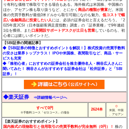
り有利な価格で株取引できる場合もある。海外株式は米国株、中国株の
ほか、アセアン株も取り扱うなど、とにかく
商品の種類が豊富
だ。米国
株の売買手数料が最低0米ドルから取引可能になのも魅力。
低コストで幅
広い金融商品に投資したい人
には、必須の証券会社と言えるだろう。「2
025年度JCSI（日本版顧客満足度指数）調査」の「証券業種」で9年連続
1位を獲得。また
口座開設サポートデスクが土日も営業
しているのも、初
心者には嬉しいポイントだ。
【SBI証券の関連記事】
◆【SBI証券の特徴とおすすめポイントを解説！】株式投資の売買手数料
の安さは業界トップクラス！ IPOや米国株、夜間取引など、商品・サー
ビスも充実
◆「株初心者」におすすめの証券会社を株主優待名人・桐谷広人さんに
聞いてみた！ 桐谷さんがおすすめする証券会社は「松井証券」と「SBI
証券」！
◆楽天証券
⇒詳細情報ページへ
○
すべて0円
2624本
米国、中国
※手数料コース「ゼロコース」の場合
、アセアン
【楽天証券のおすすめポイント】
国内株式の現物取引と信用取引の売買手数料が完全無料（0円）！
株の