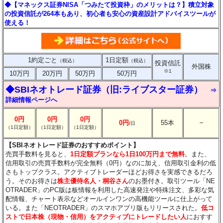
◆【マネックス証券NISA「つみたて投資枠」のメリットは？】積立対象
の投資信託が264本もあり、初心者も安心の資産設計アドバイスツールが
使える！
1約定ごと
1日定額
（税込）
（税込）
投資信託
外国株
※1
10万円
20万円
50万円
50万円
◆SBIネオトレード証券（旧:ライブスター証券）
⇒
詳細情報ページへ
0円
0円
0円
－
0円
55本
/
日
（1日定額）
（1日定額）
（1日定額）
【SBIネオトレード証券のおすすめポイント】
売買手数料を見ると、
1日定額プランなら1日100万円まで無料
。また、
信用取引の売買手数料が完全無料（0円）なのに加え、信用取引金利の低
さもトップクラス。アクティブトレーダーほどお得さを実感できるだろ
う。そのお得さは
株主優待名人・桐谷さん
のお墨付き。取引ツール「NE
OTRADER」のPC版は板情報を利用した高速発注や特殊注文、多彩な気
配情報、チャート表示などオールインワンの高機能ツールに仕上がって
いる。また「NEOTRADER」のスマホアプリ版もリリースされた。
低コ
ストで日本株（現物・信用）をアクティブにトレードしたい人
におすす