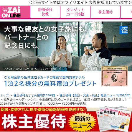
証券会社
クレジット
株主優待
比較
カード比較
トップ
＞
株主優待おすすめ情報[2026年]
＞
株主優待【新設・変更・廃止】最新ニュース[2026年]
＞ 進学会ホールディングス、株主優待にQUOカードを追加し、配当＋優待利回り最大8％超に！
2019年から学習塾などの割引券に、QUOカード1000円分が追加