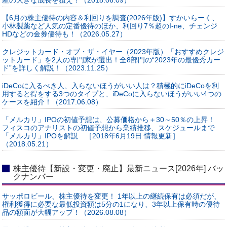
【6月の株主優待の内容＆利回りを調査(2026年版)】すかいらーく、
小林製薬など人気の定番優待のほか、利回り7％超のI-ne、チェンジ
HDなどの金券優待も！（2026.05.27）
クレジットカード・オブ・ザ・イヤー（2023年版）「おすすめクレジ
ットカード」を2人の専門家が選出！全8部門の“2023年の最優秀カー
ド”を詳しく解説！（2023.11.25）
iDeCoに入るべき人、入らないほうがいい人は？積極的にiDeCoを利
用すると得をする3つのタイプと、iDeCoに入らないほうがいい4つの
ケースを紹介！（2017.06.08）
「メルカリ」IPOの初値予想は、公募価格から＋30～50％の上昇！
フィスコのアナリストの初値予想から業績推移、スケジュールまで
「メルカリ」IPOを解説 ［2018年6月19日 情報更新］
（2018.05.21）
株主優待【新設・変更・廃止】最新ニュース[2026年] バッ
クナンバー
サッポロビール、株主優待を変更！ 1年以上の継続保有は必須だが、
権利獲得に必要な最低投資額は5分の1になり、3年以上保有時の優待
品の額面が大幅アップ！（2026.08.08）