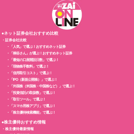
●ネット証券会社おすすめ比較
・
証券会社比較
・
「人気」で選ぶ！おすすめネット証券
・
「桐谷さん」が選ぶ！おすすめネット証券
・
「最短の口座開設日数」で選ぶ！
・
「現物株手数料」で選ぶ！
・
「信用取引コスト」で選ぶ！
・
「IPO（新規公開株）」で選ぶ！
・
「外国株（米国株・中国株など）」で選ぶ！
・
「投資信託の取扱数」で選ぶ！
・
「取引ツール」で選ぶ！
・
「スマホ用株アプリ」で選ぶ！
・
「株主優待検索機能」で選ぶ！
●株主優待おすすめ情報
・
株主優待最新情報