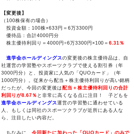
【変更後】
（100株保有の場合）
投資金額：100株×633円＝6万3300円
優待品：合計4000円分
株主優待利回り＝4000円÷6万3300円×100＝
6.31％
進学会ホールディングス
の変更後の株主優待品は、自
社運営の学習塾やスポーツクラブで使える割引券（年
3000円分）と、投資家に人気の「QUOカード」（年
1000円分）。従来から配当＋株主優待利回りが高い銘柄
だったが、今回の変更後は
配当＋株主優待利回りの合計
利回りが8.67％
と非常に高くなる点に注目！ 子どもを
進学会ホールディングス
運営の学習塾に通わせている
人、もしくは同社のスポーツクラブが近所にある人な
ら、注目したい内容だ。
ちなみに、
今回新たに加わった「QUOカード」のみで