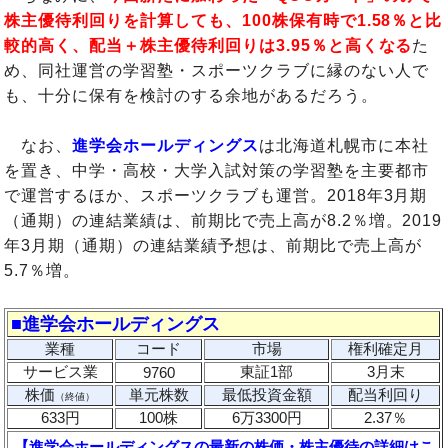
株主優待利回りを計算しても、100株保有時で1.58％と比
較的高く、配当＋株主優待利回りは3.95％と高くなる
た
め、同社運営の学習塾・スポーツクラブに縁のない人で
も、十分に保有を検討のする余地があるだろう。
なお、
進学会ホールディングス
は北海道札幌市に本社
を置き、中学・高校・大学入試対策の学習塾を主要都市
で運営するほか、スポーツクラブも運営。2018年3月期
（通期）の連結業績は、前期比で売上高が8.2％増。2019
年3月期（通期）の連結業績予想は、前期比で売上高が
5.7％増。
■進学会ホールディングス
業種
コード
市場
権利確定月
サービス業
東証1部
3月末
9760
株価
単元株数
最低投資金額
配当利回り
（終値）
633円
100株
6万3300円
2.37％
【進学会ホールディングスの最新の株価・株主優待の詳細はこ