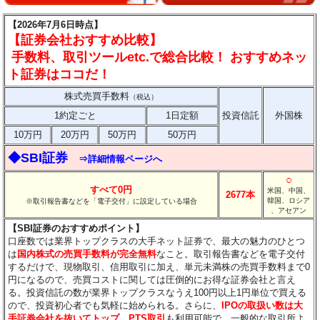
【2026年7月6日時点】
【証券会社おすすめ比較】
手数料、取引ツールetc.で総合比較！ おすすめネッ
ト証券はココだ！
株式売買手数料
（税込）
1約定ごと
1日定額
投資信託
外国株
10万円
20万円
50万円
50万円
◆SBI証券
⇒詳細情報ページへ
○
すべて0円
米国、中国、
2677本
韓国、ロシア
※取引報告書などを「電子交付」に設定している場合
、アセアン
【SBI証券のおすすめポイント】
口座数では業界トップクラスの大手ネット証券で、最大の魅力のひとつ
は
国内株式の売買手数料が完全無料
なこと。取引報告書などを電子交付
するだけで、現物取引、信用取引に加え、単元未満株の売買手数料まで0
円になるので、売買コストに関しては圧倒的にお得な証券会社と言え
る。投資信託の数が業界トップクラスなうえ100円以上1円単位で買える
ので、投資初心者でも気軽に始められる。さらに、
IPOの取扱い数は大
手証券会社を抜いてトップ
。
PTS取引
も利用可能で、一般的な取引所よ