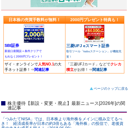
日本株の売買手数料が無料！
2000円プレゼント特典も！
SBI証券
三菱UFJ eスマート証券
新規口座開設＋条件クリアで
取引ツール「kabuステーション」が機能充
もれなく2000円プレゼント！
実！
ザイ・オンラインで
人気NO.1
の大
「三菱UFJカード」などで
クレカ
手ネット証券！
⇒
関連記事
積立
がお得！
⇒
関連記事
ページのトップに戻る
株主優待【新設・変更・廃止】最新ニュース[2026年]の関
連記事
「つみたてNISA」では、日本株より海外株をメインに積み立てるべ
き！ 経済成長率が日本の約3倍もある「海外株」の投信で、老後資
産の大きな成長を狙え！（2018.06.09）