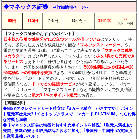
◆マネックス証券
⇒詳細情報ページへ
○
99円
115円
275円
550円
1884本
/日
米国、中国
【マネックス証券のおすすめポイント】
日本株の取引や銘柄分析に役立つツールが揃っている
のがメリット。中
でも、多彩な注文方法や板発注が可能な
「マネックストレーダー」
や、
重要な業績を過去10期以上に渡ってグラフ表示できる
「マネックス銘柄
スカウター」
はぜひ利用したい。「ワン株」という
株を1株から売買でき
るサービス
もあるので、株初心者はそこから始めてみるのもいいだろ
う。また、外国株の銘柄数の多さも魅力で、
5000銘柄以上の米国株や26
50銘柄以上の中国株を売買
できる。2024年1月からNTTドコモと業務提
携を開始。「dカード」でのクレカ積立、dカード年間利用額特典による
投信購入など、
ドコモとの提携サービス
が続々登場している。「dカー
ド」「JCBカード」「マネックスカード」などの提携クレカで投資信託
を積み立てると
最大3.1％のポイント還元
でお得だ。
【関連記事】
◆NISAのクレジットカード積立は「dカード積立」がおすすめ！ ポイン
ト還元率は最大3.1％とトップクラスで、｢dカード PLATINUM」ならお得
な特典も満載！
◆【マネックス証券の特徴とおすすめポイントを解説】｢単元未満株｣の
売買手数料の安さ＆取扱銘柄の多さに加え、｢米国株・中国株｣の充実度
も業界最強レベル！