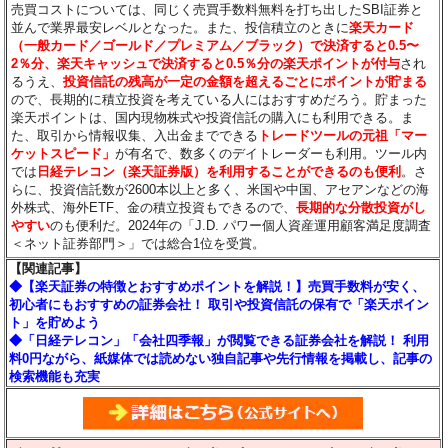
売買コストについては、同じく売買手数料無料を打ち出したSBI証券と
並んで業界最安レベルとなった。また、投信積立のときに
楽天カード
（一般カード／ゴールド／プレミアム／ブラック）で決済すると0.5〜
2％分
、楽天キャッシュで決済すると0.5％分
の楽天ポイントが付与
され
るうえ、
投資信託の残高が一定の金額を超えるごとにポイントが貯まる
ので、長期的に積立投資を考えている人にはおすすめだろう。貯まった
楽天ポイントは、国内現物株式や投資信託の購入にも利用できる。ま
た、取引から情報収集、入出金までできる
トレードツールの元祖「マー
ケットスピード」
が有名で、数多くのデイトレーダーも利用。ツール内
では
日経テレコン（楽天証券版）を利用することができるのも便利
。さ
らに、投資信託数が2600本以上と多く、米国や中国、アセアンなどの海
外株式、海外ETF、金の積立投資もできるので、
長期的な分散投資がし
やすい
のも便利だ。2024年の「J.D. パワー個人資産運用顧客満足度調査
＜ネット証券部門＞」では総合1位を受賞。
【関連記事】
◆【楽天証券の特徴とおすすめポイントを解説！】売買手数料が安く、
初心者にもおすすめの証券会社！ 取引や投資信託の保有で「楽天ポイン
ト」を貯めよう
◆「日経テレコン」「会社四季報」が閲覧できる証券会社を解説！ 利用
料0円ながら、紙媒体では読めない独自記事や先行情報を掲載し、記事の
検索機能も充実