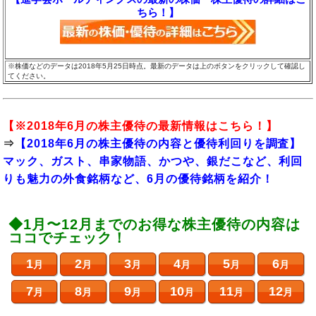
ちら！】
※株価などのデータは2018年5月25日時点。最新のデータは上のボタンをクリックして確認し
てください。
【※
2018年6月の株主優待
の最新情報はこちら！】
⇒
【2018年6月の株主優待の内容と優待利回りを調査】
マック、ガスト、串家物語、かつや、銀だこなど、利回
りも魅力の外食銘柄など、6月の優待銘柄を紹介！
◆1月〜12月までのお得な株主優待の内容は
ココでチェック！
1
2
3
4
5
6
月
月
月
月
月
月
7
8
9
10
11
12
月
月
月
月
月
月