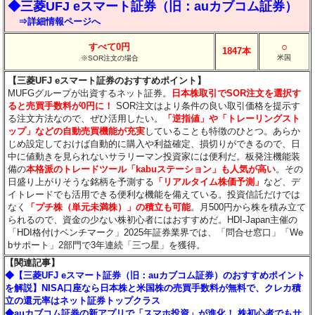
◆三菱UFJ eスマート証券（旧：auカブコム証券）
⇒詳細情報ページへ
○
すべて0円
1847本
米国
※SOR注文の場合
【三菱UFJ eスマート証券のおすすめポイント】
MUFGグループが出資するネット証券。
日本株取引でSOR注文を選択す
ると売買手数料が0円に！
SOR注文はより条件の良い取引価格を提示す
る注文方法なので、ぜひ活用したい。
「逆指値」や「トレーリングスト
ップ」などの自動売買機能が充実
していることも特徴のひとつ。あらか
じめ設定しておけば自動的に購入や利益確定、損切りができるので、日
中に値動きを見られないサラリーマン投資家には便利だ。板発注機能装
備の
本格派のトレードツール「kabuステーション」も人気が高い
。その
日盛り上がりそうな銘柄を予測する
「リアルタイム株価予測」
など、デ
イトレードでも活用できる便利な機能を備えている。投資信託だけでは
なく
「プチ株（単元未満株）」の積立も可能
。月500円から株を積み立て
られるので、資金の少ない株初心者にはおすすめだ。HDI-Japan主催の
「HDI格付けベンチマーク」2025年証券業界では、「問合せ窓口」「We
bサポート」2部門で3年連続「三つ星」を獲得。
【関連記事】
◆【三菱UFJ eスマート証券（旧：auカブコム証券）のおすすめポイント
を解説】NISA口座なら日本株と米国株の売買手数料が無料で、クレカ積
立の還元率はネット証券トップクラス
◆auカブコム証券の新アプリで「スマホ投資」が進化！ 株初心者でもサ