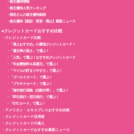
・
株主優待情報
・
株主優待人気ランキング
・
桐谷さんの株主優待銘柄
・
株主優待【新設・変更・廃止】最新ニュース
●クレジットカードおすすめ比較
・
クレジットカード比較
・
「達人おすすめ」の最強クレジットカード！
・
「還元率の高さ」で選ぶ！
・
「人気」で選ぶ！おすすめクレジットカード
・
「年会費無料＆高還元」で選ぶ！
・
「マイルの貯まりやすさ」で選ぶ！
・
「ゴールドカード」で選ぶ！
・
「プラチナカード」で選ぶ！
・
「海外旅行保険（自動付帯）」で選ぶ！
・
「即日発行～翌日発行」で選ぶ！
・
「ETCカード」で選ぶ！
・
アメリカン・エキスプレスおすすめ比較
・
クレジットカード活用術
・
クレジットカードの達人
・
クレジットカードおすすめ最新ニュース