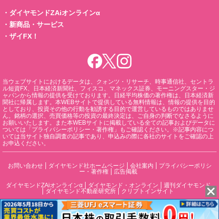
・
ダイヤモンドZAiオンラインα
・
新商品・サービス
・
ザイFX！
当ウェブサイトにおけるデータは、クォンツ・リサーチ、時事通信社、セントラ
ル短資FX、日本経済新聞社、フィスコ、マネックス証券、モーニングスター・ジ
ャパンから情報の提供を受けております。日経平均株価の著作権は、日本経済新
聞社に帰属します。本WEBサイトで提供している無料情報は、情報の提供を目的
としており、投資その他の行動を勧誘する目的で運営しているものではありませ
ん。銘柄の選択、売買価格等の投資の最終決定は、ご自身の判断でなさるように
お願いいたします。また本WEBサイトに掲載している全ての記事およびデータに
ついては「プライバシーポリシー・著作権」もご確認ください。※記事内容につ
いては当サイト独自調査の記事であり、申込みの際に各社のサイトをご確認の上
お申込ください。
お問い合わせ
ダイヤモンド社ホームページ
会社案内
プライバシーポリシ
ー・著作権
広告掲載
ダイヤモンドZAiオンラインα
ダイヤモンド・オンライン
週刊ダイヤモンド
ダイヤモンド不動産研究所
クリプトインサイト
DIAMONDハーバード・ビジネス・レビュー
書籍オンライン
© DIAMOND, INC. All Rights Reserved.