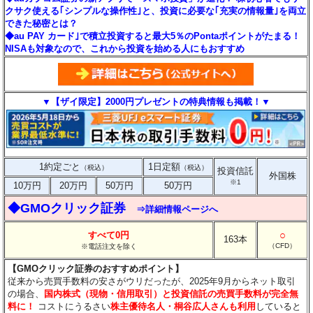
クサク使える｢シンプルな操作性｣と、投資に必要な｢充実の情報量｣を両立
できた秘密とは？
◆au PAY カード｣で積立投資すると最大5％のPontaポイントがたまる！
NISAも対象なので、これから投資を始める人にもおすすめ
▼【ザイ限定】2000円プレゼントの特典情報も掲載！▼
1約定ごと
1日定額
（税込）
（税込）
投資信託
外国株
※1
10万円
20万円
50万円
50万円
◆GMOクリック証券
⇒詳細情報ページへ
○
すべて0円
163本
（CFD）
※電話注文を除く
【GMOクリック証券のおすすめポイント】
従来から売買手数料の安さがウリだったが、2025年9月からネット取引
の場合、
国内株式（現物・信用取引）と投資信託の売買手数料が完全無
料に！
コストにうるさい
株主優待名人・桐谷広人さんも利用
していると