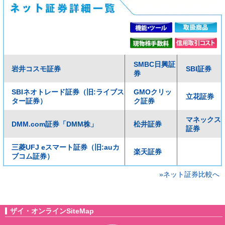
SMBC日興証
岩井コスモ証券
SBI証券
券
SBIネオトレード証券（旧:ライブス
GMOクリッ
立花証券
ター証券）
ク証券
マネックス
DMM.com証券「DMM株」
松井証券
証券
三菱UFJ eスマート証券（旧:auカ
楽天証券
ブコム証券）
»ネット証券比較へ
ザイ・オンラインSiteMap