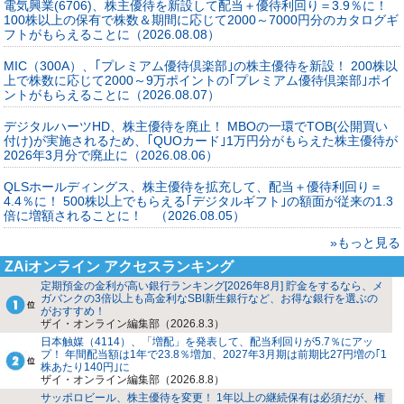
電気興業(6706)、株主優待を新設して配当＋優待利回り＝3.9％に！
100株以上の保有で株数＆期間に応じて2000～7000円分のカタログギ
フトがもらえることに（2026.08.08）
MIC（300A）、｢プレミアム優待倶楽部｣の株主優待を新設！ 200株以
上で株数に応じて2000～9万ポイントの｢プレミアム優待倶楽部｣ポイ
ントがもらえることに（2026.08.07）
デジタルハーツHD、株主優待を廃止！ MBOの一環でTOB(公開買い
付け)が実施されるため、｢QUOカード｣1万円分がもらえた株主優待が
2026年3月分で廃止に（2026.08.06）
QLSホールディングス、株主優待を拡充して、配当＋優待利回り＝
4.4％に！ 500株以上でもらえる｢デジタルギフト｣の額面が従来の1.3
倍に増額されることに！ （2026.08.05）
»もっと見る
ZAiオンライン アクセスランキング
定期預金の金利が高い銀行ランキング[2026年8月] 貯金をするなら、メ
ガバンクの3倍以上も高金利なSBI新生銀行など、お得な銀行を選ぶの
がおすすめ！
ザイ・オンライン編集部（2026.8.3）
日本触媒（4114）、「増配」を発表して、配当利回りが5.7％にアッ
プ！ 年間配当額は1年で23.8％増加、2027年3月期は前期比27円増の｢1
株あたり140円｣に
ザイ・オンライン編集部（2026.8.8）
サッポロビール、株主優待を変更！ 1年以上の継続保有は必須だが、権