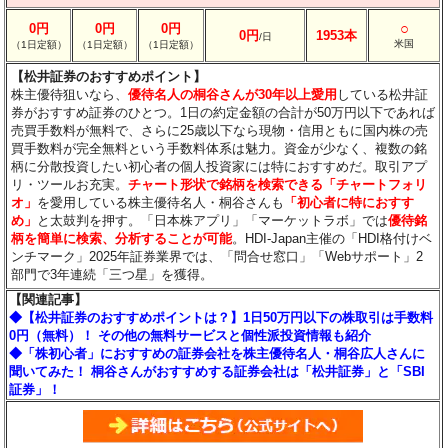
○
0円
0円
0円
0円
1953本
/日
米国
（1日定額）
（1日定額）
（1日定額）
【松井証券のおすすめポイント】
株主優待狙いなら、
優待名人の桐谷さんが30年以上愛用
している松井証
券がおすすめ証券のひとつ。1日の約定金額の合計が50万円以下であれば
売買手数料が無料で、さらに25歳以下なら現物・信用ともに国内株の売
買手数料が完全無料という手数料体系は魅力。資金が少なく、複数の銘
柄に分散投資したい初心者の個人投資家には特におすすめだ。取引アプ
リ・ツールお充実。
チャート形状で銘柄を検索できる「チャートフォリ
オ」
を愛用している株主優待名人・桐谷さんも
「初心者に特におすす
め」
と太鼓判を押す。「日本株アプリ」「マーケットラボ」では
優待銘
柄を簡単に検索、分析することが可能
。HDI-Japan主催の「HDI格付けベ
ンチマーク」2025年証券業界では、「問合せ窓口」「Webサポート」2
部門で3年連続「三つ星」を獲得。
【関連記事】
◆【松井証券のおすすめポイントは？】1日50万円以下の株取引は手数料
0円（無料）！ その他の無料サービスと個性派投資情報も紹介
◆「株初心者」におすすめの証券会社を株主優待名人・桐谷広人さんに
聞いてみた！ 桐谷さんがおすすめする証券会社は「松井証券」と「SBI
証券」！