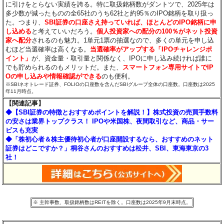
に引けをとらない実績を誇る。特に取扱銘柄数がダントツで、2025年は
多少数が減ったものの全65社のうち62社と約95％のIPO銘柄を取り扱っ
た。つまり、
SBI証券の口座さえ持っていれば、ほとんどのIPO銘柄に申
し込める
と考えていいだろう。
個人投資家への配分の100％がネット投資
家へ配分
されるのも魅力。1単元1票の抽選なので、多くの単元を申し込
むほど当選確率は高くなる。
当選確率がアップする「IPOチャレンジポ
イント」
が、資金量・取引量と関係なく、IPOに申し込み続ければ誰に
でも貯められるのもメリットだ。また、
スマートフォン専用サイトでIP
Oの申し込みや情報確認ができる
のも便利。
※SBIネオトレード証券、FOLIOの口座数を含んだSBIグループ全体の口座数。口座数は2025
年11月時点。
【関連記事】
◆【SBI証券の特徴とおすすめポイントを解説！】株式投資の売買手数料
の安さは業界トップクラス！ IPOや米国株、夜間取引など、商品・サー
ビスも充実
◆「株初心者＆株主優待初心者が口座開設するなら、おすすめのネット
証券はどこですか？」桐谷さんのおすすめは松井、SBI、東海東京の3
社！
※ 主幹事数、取扱銘柄数はREITを除く。口座数は2025年9月末時点。