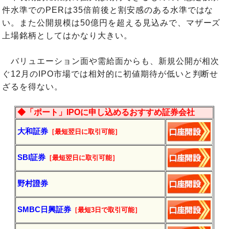
件水準でのPERは35倍前後と割安感のある水準ではな
い。また公開規模は50億円を超える見込みで、マザーズ
上場銘柄としてはかなり大きい。
バリュエーション面や需給面からも、新規公開が相次
ぐ12月のIPO市場では相対的に初値期待が低いと判断せ
ざるを得ない。
◆「ポート」IPOに申し込めるおすすめ証券会社
大和証券
［最短翌日に
取引
可能］
SBI証券
［最短翌日に
取引
可能］
野村證券
SMBC日興証券
［最短3日で
取引
可能］