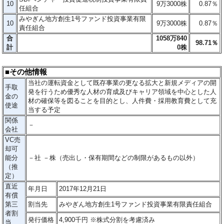
10
9万3000株
0.87％
任組合
みやぎん地方創生1号ファンド投資事業有限
10
9万3000株
0.87％
責任組合
合
1058万840
98.71％
計
0株
■その他情報
当社の運転資金として既存事業の更なる拡大と新規メディアの開
手取
発を行うため優秀な人材の育成及びキャリア領域を中心とした人
金の
材の確保等を図ることを目的とし、人件費・採用教育費として充
使途
当する予定
関係
－
会社
VC売
却可
能分
－社 －株（売出し・保有期間などの制限があるもの以外）
（推
定）
直近
年月日
2017年12月21日
有償
第三
割当先
みやぎん地方創生1号ファンド投資事業有限責任組合
者割
発行価格
4,900千円 ※株式分割を考慮済み
当