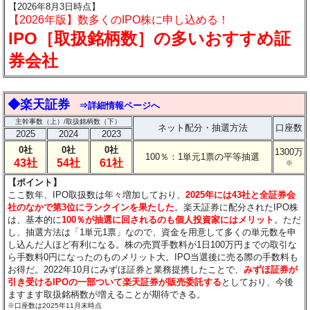
【2026年8月3日時点】
【2026年版】数多くのIPO株に申し込める！
IPO［取扱銘柄数］の多いおすすめ証
券会社
◆楽天証券
⇒詳細情報ページへ
主幹事数（上）/取扱銘柄数（下）
ネット配分・抽選方法
口座数
2025
2024
2023
0社
0社
0社
1300万
100％：1単元1票の平等抽選
43社
54社
61社
※
【ポイント】
ここ数年、IPO取扱数は年々増加しており、
2025年には43社と全証券会
社のなかで第3位にランクインを果たした
。楽天証券に配分されたIPO株
は、基本的に
100％が抽選に回されるのも個人投資家にはメリット
。ただ
し、抽選方法は「1単元1票」なので、資金を用意して多くの単元数を申
し込んだ人ほど有利になる。株の売買手数料が1日100万円までの取引な
ら手数料0円になったのものメリット大。IPO当選後に売る際の手数料も
お得だ。2022年10月にみずほ証券と業務提携したことで、
みずほ証券が
引き受けるIPOの一部ついて楽天証券が販売委託する
としており、今後
ますます取扱銘柄数が増えることが期待できる。
※口座数は2025年11月末時点