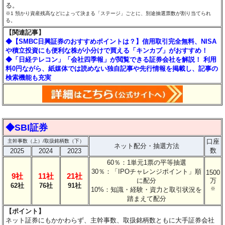
る。
※1 預かり資産残高などによって決まる「ステージ」ごとに、別途抽選票数が割り当てられ
る。
【関連記事】
◆【SMBC日興証券のおすすめポイントは？】信用取引完全無料、NISA
や積立投資にも便利な株が小分けで買える「キンカブ」がおすすめ！
◆「日経テレコン」「会社四季報」が閲覧できる証券会社を解説！ 利用
料0円ながら、紙媒体では読めない独自記事や先行情報を掲載し、記事の
検索機能も充実
◆SBI証券
口座
主幹事数（上）/取扱銘柄数（下）
ネット配分・抽選方法
数
2025
2024
2023
60％：1単元1票の平等抽選
30％：「IPOチャレンジポイント」順
1500
9社
11社
21社
に配分
万
62社
76社
91社
10%：知識・経験・資力と取引状況を
※
踏まえて配分
【ポイント】
ネット証券にもかかわらず、主幹事数、取扱銘柄数ともに大手証券会社