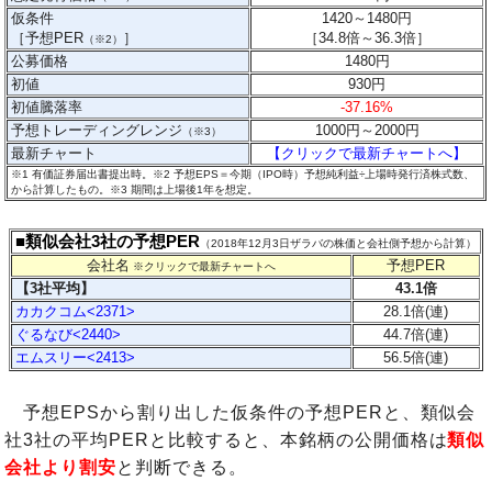
仮条件
1420～1480円
［予想PER
］
［
34.8
倍～36.3
倍］
（※2）
公募価格
1480円
初値
930円
初値騰落率
-37.16%
予想トレーディングレンジ
1000円～2000円
（※3）
最新チャート
【クリックで最新チャートへ】
※1 有価証券届出書提出時。※2 予想EPS＝今期（IPO時）予想純利益÷上場時発行済株式数、
から計算したもの。
※3 期間は上場後1年を想定。
■類似会社3社の予想PER
（2018年12月3日ザラバの株価と会社側予想から計算）
会社名
予想PER
※クリックで最新チャートへ
【3社平均】
43.1倍
カカクコム<2371>
28.1倍(連)
ぐるなび<2440>
44.7倍(連)
エムスリー<2413>
56.5倍(連)
予想EPSから割り出した仮条件の予想PERと、類似会
社3社の平均PERと比較すると、本銘柄の公開価格は
類似
会社より割安
と判断できる。