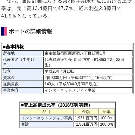
なお、通期計画に対する第2四半期末時点における進捗
率は、売上高13.4億円で47.7％、経常利益2.3億円で
41.9％となっている。
ポートの詳細情報
■基本情報
所在地
東京都新宿区西新宿八丁目17番1号
代表者名（生年月
代表取締役社長 春日 博文（昭和63年2月22日
日）
生）
設立
平成23年4月18日
資本金
2億9000万円（平成30年11月16日現在）
従業員数
149人（平成30年9月30日現在）
事業内容
インターネットメディア事業
■売上高構成比率（2018/3期 実績）
品目
金額
比率
インターネットメディア事業
1,931 百万円
100.0％
合計
1,931百万円
100.0％