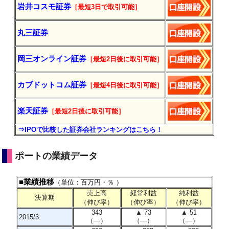
岩井コスモ証券
［最短3日で
取引
可能］
丸三証券
岡三オンライン証券
［最短2日後に
取引
可能］
カブドットコム証券
［最短4日後に
取引
可能］
楽天証券
［最短2日後に
取引
可能］
⇒IPOで比較した証券会社ランキングはこちら！
ポートの業績データ
■業績推移
（単位：百万円・％ ）
売上高
経常利益
純利益
決算期
（伸び率）
（伸び率）
（伸び率）
343
▲ 73
▲ 51
2015/3
（―）
（―）
（―）