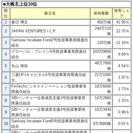
■大株主上位10位
順
保有シェ
株主名
保有株数
位
ア
1
春日 博文
450万株
41.95％
244万110
2
JAPAN VENTURES I L.P.
22.75％
株
Samurai Incubate Fund2号投資事業有限責任
3
120万
株
11.19％
組合
グローバル・ブレイン5号投資事業有限責任
103万9
000
4
9.69％
組合
株
48万7
000
5
丸山 侑佑
4.54
％
株
三菱UFJキャピタル5号投資事業有限責任組
21万1000
6
1.97％
合
株
FinTechビジネスイノベーション投資事業有
18万6000
7
1.73％
限責任組合
株
SBIベンチャー企業成長支援3号投資事業有
14万2860
8
1.33％
限責任組合
株
SBIベンチャー企業成長支援4号投資事業有
10万3430
9
0.96％
限責任組合
株
Samurai Incubate Fund5号投資事業有限責任
10
9万3000株
0.87％
組合
SBIベンチャー投資促進税制投資事業有限責