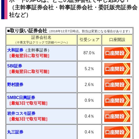
ポートのIPOは、どこの証券会社で申し込める？
（主幹事証券会社・幹事証券会社・委託販売証券会
社など）
■取り扱い証券会社
（2018年12月7日時点。割当は変更になる場合があります）
証券会社名
引受シェア
口座開設
（※青文字はクリックで詳細ページへ）
大和証券
（主幹事証券）
87.0
％
［最短翌日に
取引
可能］
SBI証券
5.2
％
［最短翌日に取引可能］
野村證券
2.6
％
SMBC日興証券
0.9
％
［最短3日で
取引
可能］
岩井コスモ証券
0.4％
［最短3日で
取引
可能］
丸三証券
0.4％