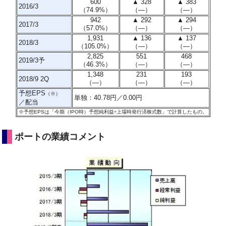
600
▲ 328
▲ 383
2016/3
（74.9%）
（
―
）
（
―
）
942
▲ 292
▲ 294
2017/3
（57.0%）
（
―
）
（
―
）
1,931
▲ 136
▲ 137
2018/3
（105.0%）
（
―
）
（
―
）
2,825
551
468
2019/3予
（46.3%）
（
―
）
（
―
）
1,348
231
193
2018/9 2Q
（―）
（―）
（―）
予想EPS
（※）
単独：40.78円／0.00円
／配当
※予想EPSは「今期（IPO時）予想純利益÷上場時発行済株式数」で計算したもの。
ポートの業績コメント