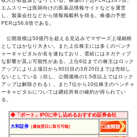
収入が収益源となっている。株価の予想PERは26.7倍。
エムスリーは医師向けの医薬品情報サイトなどを運営
し、製薬会社などから情報掲載料を得る。株価の予想
PERは56.6倍である。
公開規模は50億円を超える見込みでマザーズ上場銘柄
としてはかなり大きい。また上位株主には多くのベンチ
ャーキャピタルが名を連ねており、需給にはネガティブ
な影響が及ぶ可能性がある。上位6位までの株主はロック
アップにより上場日から90日目の3月20日までは売却し
ないとしている（但し、公開価格の1.5倍以上ではロック
アップは解除される）。また7位から10位株主のベンチャ
ーキャピタルについては継続所有の確約が得られてい
る。
◆「ポート」IPOに申し込めるおすすめ証券会社
大和証券
［最短翌日に
取引
可能］