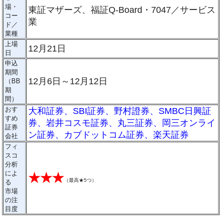
場・
東証マザーズ、福証Q-Board・7047／サービス
コー
業
ド／
業種
上場
12月21日
日
申込
期間
12月6日～12月12日
（BB
期
間）
おす
大和証券
、
SBI証券
、
野村證券
、
SMBC日興証
すめ
券
、
岩井コスモ証券
、
丸三証券
、
岡三オンライ
証券
ン証券
、
カブドットコム証券
、
楽天証券
会社
フィ
スコ
分析
によ
★★★
（
最高★5つ
）
る
市場
の注
目度