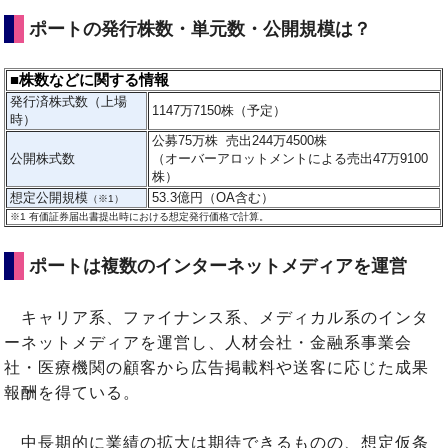
ポートの発行株数・単元数・公開規模は？
■株数などに関する情報
発行済株式数（上場
1147万7150株（予定）
時）
公募75万株 売出244万4500株
公開株式数
（オーバーアロットメントによる売出47万9100
株）
想定公開規模
53.3億円（OA含む）
（※1）
※1
有価証券届出書提出時における想定発行価格で計算。
ポートは複数のインターネットメディアを運営
キャリア系、ファイナンス系、メディカル系のインタ
ーネットメディアを運営し、人材会社・金融系事業会
社・医療機関の顧客から広告掲載料や送客に応じた成果
報酬を得ている。
中長期的に業績の拡大は期待できるものの、想定仮条