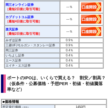
岡三オンライン証券
―
％
［最短2日後に
取引
可能］
カブドットコム証券
―
％
［最短4日後に
取引
可能］
楽天証券
―
％
［最短2日後に
取引
可能］
みずほ証券
0.9％
三菱UFJモルガン・スタンレー証券
0.9％
岡三証券
0.4％
いちよし証券
0.4％
エース証券
0.4％
エイチ・エス証券
0.4％
ポートのIPOは、いくらで買える？ 割安／割高？
（仮条件・公募価格・予想PER・初値・初値騰落
率など）
■価格情報
想定発行価格
1450
円
（※1）