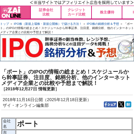
証券会社
クレジット
株主優待
比較
カード比較
トップ
＞
IPO株（新規上場株・新規公開株）で儲ける方法！
＞
IPO株の銘柄分析＆予想
＞ 「ポー
ト」のIPOの情報の総まとめ！スケジュールから幹事証券、注目度、銘柄分析、他のインターネット
メディア企業との比較や予想まで解説！
「ポート」のIPOの情報の総まとめ！スケジュールか
ら幹事証券、注目度、銘柄分析、他のインターネット
メディア企業との比較や予想まで解説！
［2018年12月27日 情報更新］
2018年11月16日公開（2025年12月18日更新）
ザイ・オンライン編集部
会社
ポート
名
市