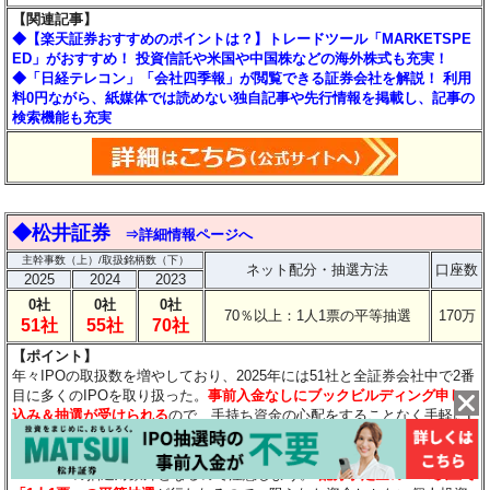
【関連記事】
◆【楽天証券おすすめのポイントは？】トレードツール「MARKETSPE
ED」がおすすめ！ 投資信託や米国や中国株などの海外株式も充実！
◆「日経テレコン」「会社四季報」が閲覧できる証券会社を解説！ 利用
料0円ながら、紙媒体では読めない独自記事や先行情報を掲載し、記事の
検索機能も充実
◆松井証券
⇒詳細情報ページへ
主幹事数（上）/取扱銘柄数（下）
ネット配分・抽選方法
口座数
2025
2024
2023
0社
0社
0社
70％以上：1人1票の平等抽選
170万
51社
55社
70社
【ポイント】
年々IPOの取扱数を増やしており、2025年には51社と全証券会社中で2番
目に多くのIPOを取り扱った。
事前入金なしにブックビルディング申し
込み＆抽選が受けられる
ので、手持ち資金の心配をすることなく手軽にI
POに申し込むことができるのは大きなメリット！
ただし、抽選結果が
「当選」となっても購入申込をしなかった場合などは、その後6カ月間、
IPO・POの抽選対象外となるので注意しよう。
配分予定量の70％以上で