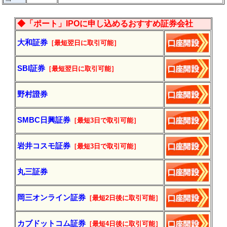
◆「ポート」IPOに申し込めるおすすめ証券会社
大和証券
［最短翌日に
取引
可能］
SBI証券
［最短翌日に
取引
可能］
野村證券
SMBC日興証券
［最短3日で
取引
可能］
岩井コスモ証券
［最短3日で
取引
可能］
丸三証券
岡三オンライン証券
［最短2日後に
取引
可能］
カブドットコム証券
［最短4日後に
取引
可能］