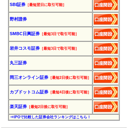
SBI証券
［最短翌日に
取引
可能］
野村證券
SMBC日興証券
［最短3日で
取引
可能］
岩井コスモ証券
［最短3日で
取引
可能］
丸三証券
岡三オンライン証券
［最短2日後に
取引
可能］
カブドットコム証券
［最短4日後に
取引
可能］
楽天証券
［最短2日後に
取引
可能］
⇒IPOで比較した証券会社ランキングはこちら！