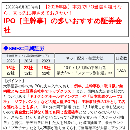
【2026年版】本気でIPO当選を狙うな
【2026年8月3日時点】
ら、真っ先に押さえておきたい！
IPO［主幹事］の多いおすすめ証券会
社
◆SMBC日興証券
主幹事数（上）/取扱銘柄数（下）
ネット配分・抽選方法
口座数
2025
2024
2023
16社
23社
19社
10％：1人1票の平等抽選
402万
最大5％：「ステージ別抽選」
27社
52社
52社
※1
【ポイント】
大手証券の中でもIPOに力を入れており、
例年、主幹事数・取り扱い銘
柄数ともに全証券会社中でトップクラス！
また、国内五大証券会社のひ
とつだけあり
「キオクシアホールディングス」や「日本郵政グループ3
社」「ソフトバンク」などの超大型IPOでは、主幹事証券の1社として名
を連ねることも多い
。10％分の同率抽選では、1人1単元しか申し込めな
いので
資金量に関係なく誰でも同じ当選確率
となっているのがメリッ
ト。さらに、預かり資産などによって当選確率が変わる「ステージ別抽
選」も提供。平等抽選に外れた人を対象にした追加抽選で、最高ランク
の「プラチナ」だと1人25票が割り当てられて当選確率が大幅にアップす