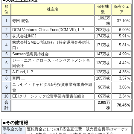
順
保有株
保有シェ
株主名
位
数
ア
1092万
1
寺田 親弘
37.10％
株
2
DCM Ventures China Fund(DCM VII), L.P.
203万株
6.90％
3
株式会社INCJ
174万株
5.91％
株式会社SMBC信託銀行（特定運用金外信託
4
171万株
5.81％
口）
5
Sansan従業員持株会
147万株
4.99
％
ジー・エス・グロース・インベストメント合
6
130万株
4.42％
同会社
7
A-Fund, L.P.
128万株
4.35％
8
富岡 圭
105万株
3.57％
ニッセイ・キャピタル5号投資事業有限責任組
9
90万株
3.06％
合
10
EEIクリーンテック投資事業有限責任組合
69万株
2.34％
合
2309万
78.45％
計
株
■その他情報
手取金の使
運転資金としての(1)広告宣伝費・販売促進費等のマーケテ