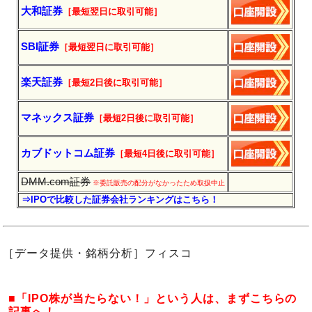
大和証券
［最短翌日に
取引
可能］
SBI証券
［最短翌日に
取引
可能］
楽天証券
［最短2日後に
取引
可能］
マネックス証券
［最短2日後に
取引
可能］
カブドットコム証券
［最短4日後に
取引
可能］
DMM.com証券
※委託販売の配分がなかったため取扱中止
⇒IPOで比較した証券会社ランキングはこちら！
［データ提供・銘柄分析］フィスコ
■「IPO株が当たらない！」という人は、まずこちらの
記事へ！