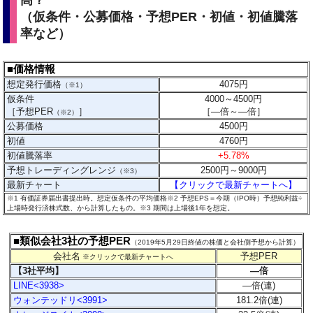
高？
（仮条件・公募価格・予想PER・初値・初値騰落
率など）
■価格情報
想定発行価格
4075
円
（※1）
仮条件
4000～4500円
［予想PER
］
［
―
倍～
―
倍］
（※2）
公募価格
4500円
初値
4760円
初値騰落率
+5.78%
予想トレーディングレンジ
2500円～9000円
（※3）
最新チャート
【クリックで最新チャートへ】
※1 有価証券届出書提出時。想定仮条件の平均価格※2 予想EPS＝今期（IPO時）予想純利益÷
上場時発行済株式数、から計算したもの。
※3 期間は上場後1年を想定。
■類似会社3社の予想PER
（2019年5月29日終値の株価と会社側予想から計算）
会社名
予想PER
※クリックで最新チャートへ
【3社平均】
―
倍
LINE<3938>
―
倍(連)
ウォンテッドリ<3991>
181.2倍(連)