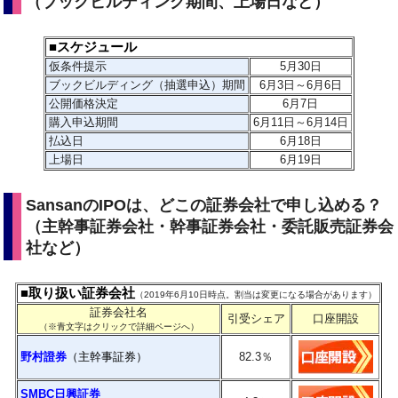
（ブックビルディング期間、上場日など）
■スケジュール
仮条件提示
5
月30日
ブックビルディング（抽選申込）期間
6月3日～6月6日
公開価格決定
6月7日
購入申込期間
6月11日～6月14日
払込日
6月18日
上場日
6月19日
SansanのIPOは、どこの証券会社で申し込める？
（主幹事証券会社・幹事証券会社・委託販売証券会
社など）
■取り扱い証券会社
（2019年6月10日時点。割当は変更になる場合があります）
証券会社名
引受シェア
口座開設
（※青文字はクリックで詳細ページへ）
野村證券
（主幹事証券）
82.3
％
SMBC日興証券