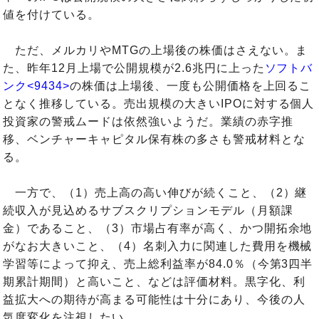
値を付けている。
ただ、メルカリやMTGの上場後の株価はさえない。ま
た、昨年12月上場で公開規模が2.6兆円に上った
ソフトバ
ンク<9434>
の株価は上場後、一度も公開価格を上回るこ
となく推移している。売出規模の大きいIPOに対する個人
投資家の警戒ムードは依然強いようだ。業績の赤字推
移、ベンチャーキャピタル保有株の多さも警戒材料とな
る。
一方で、（1）売上高の高い伸びが続くこと、（2）継
続収入が見込めるサブスクリプションモデル（月額課
金）であること、（3）市場占有率が高く、かつ開拓余地
がなお大きいこと、（4）名刺入力に関連した費用を機械
学習等によって抑え、売上総利益率が84.0％（今第3四半
期累計期間）と高いこと、などは評価材料。黒字化、利
益拡大への期待が高まる可能性は十分にあり、今後の人
気度変化を注視したい。