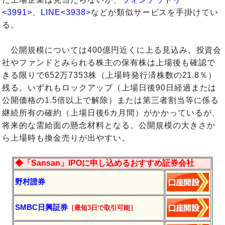
<3991>
、
LINE<3938>
などが類似サービスを手掛けてい
る。
公開規模については400億円近くに上る見込み。投資会
社やファンドとみられる株主の保有株は上場後も確認で
きる限りで652万7353株（上場時発行済株数の21.8％）
残る。いずれもロックアップ（上場日後90日経過または
公開価格の1.5倍以上で解除）または第三者割当等に係る
継続所有の確約（上場日後6カ月間）がかかっているが、
将来的な需給面の懸念材料となる。公開規模の大きさか
ら上場時も換金売りが出やすい。
◆「Sansan」IPOに申し込めるおすすめ証券会社
野村證券
SMBC日興証券
［最短3日で
取引
可能］