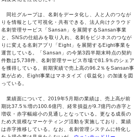
同社グループは、名刺をデータ化し、人と人のつなが
りを情報として可視化・共有できる、法人向けクラウド
名刺管理サービス「Sansan」を展開するSansan事業
と、SNSの仕組みを取り入れ、名刺をビジネスのつなが
りに変える名刺アプリ「Eight」を展開するEight事業を
運営している。「Sansan」の今第3四半期末時点の契約
件数は5,738件、名刺管理サービス市場で81.9％のシェア
を獲得している。前期実績で売上高の96.2％をSansan事
業が占め、Eight事業はマネタイズ（収益化）の加速を図
っている。
業績面について、2019年5月期の業績は、売上高が前
期比37.5％増の100.6億円、経常損益が9.7億円の赤字と
増収・赤字幅縮小の見通しとなっている。更なる成長の
ため大規模なマーケティング活動を実施しており、業績
は赤字推移している。なお、名刺管理システムに特化し
た上場企業は見当たらないが、
ウォンテッドリー