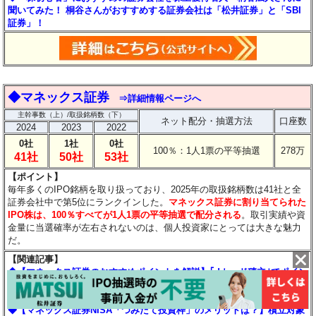
聞いてみた！ 桐谷さんがおすすめする証券会社は「松井証券」と「SBI
証券」！
◆
マネックス証券
⇒詳細情報ページへ
主幹事数（上）/取扱銘柄数（下）
ネット配分・抽選方法
口座数
2024
2023
2022
0社
1社
0社
100％：1人1票の平等抽選
278万
41社
50社
53社
【ポイント】
毎年多くのIPO銘柄を取り扱っており、2025年の取扱銘柄数は41社と全
証券会社中で第5位にランクインした。
マネックス証券に割り当てられた
IPO株は、100％すべてが1人1票の平等抽選で配分される
。取引実績や資
金量に当選確率が左右されないのは、個人投資家にとっては大きな魅力
だ。
【関連記事】
◆【マネックス証券のおすすめポイントを解説】｢dカード積立｣でポイン
ト還元率が最大3.1％のほか、｢米国株｣｢IPO｣も魅力のドコモグループの
ネット証券！
◆【マネックス証券NISA「つみたて投資枠」のメリットは？】積立対象