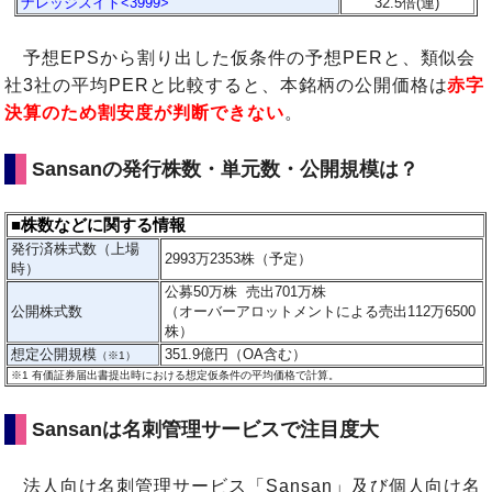
ナレッジスイト<3999>
32.5倍(連)
予想EPSから割り出した仮条件の予想PERと、類似会
社3社の平均PERと比較すると、本銘柄の公開価格は
赤字
決算のため割安度が判断できない
。
Sansanの発行株数・単元数・公開規模は？
■株数などに関する情報
発行済株式数（上場
2993万2353株（予定）
時）
公募50万株 売出701万株
公開株式数
（オーバーアロットメントによる売出112万6500
株）
想定公開規模
351.9億円（OA含む）
（※1）
※1
有価証券届出書提出時における想定仮条件の平均価格で計算。
Sansanは名刺管理サービスで注目度大
法人向け名刺管理サービス「Sansan」及び個人向け名