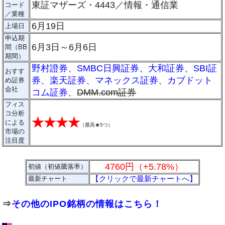
東証マザーズ・4443／情報・通信業
コード
／業種
6月19日
上場日
申込期
6月3日～6月6日
間（BB
期間）
野村證券
、
SMBC日興証券
、
大和証券
、
SBI証
おすす
券
、
楽天証券
、
マネックス証券
、
カブドット
め証券
会社
コム証券
、
DMM.com証券
フィス
コ分析
★★★★
による
（
最高★5つ
）
市場の
注目度
4760円（+5.78%）
初値（初値騰落率）
【クリックで最新チャートへ】
最新チャート
⇒
その他のIPO銘柄の情報はこちら！