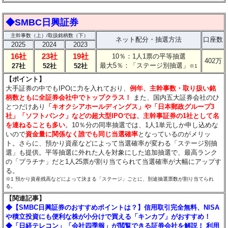
◆SMBC日興証券
主幹事数（上）/取扱銘柄数（下）
ネット配分・抽選方法
口座数
2025
2024
2023
16社
23社
19社
10％：1人1票の平等抽選
402万
最大5％：「ステージ別抽選」
27社
52社
52社
※1
【ポイント】
大手証券の中でもIPOに力を入れており、
例年、主幹事数・取り扱い銘
柄数ともに全証券会社中でトップクラス！
また、国内五大証券会社のひ
とつだけあり
「キオクシアホールディングス」や「日本郵政グループ3
社」「ソフトバンク」などの超大型IPOでは、主幹事証券の1社として名
を連ねることも多い
。10％分の同率抽選では、1人1単元しか申し込めな
いので
資金量に関係なく誰でも同じ当選確率
となっているのがメリッ
ト。さらに、預かり資産などによって当選確率が変わる「ステージ別抽
選」も提供。平等抽選に外れた人を対象にした追加抽選で、最高ランク
の「プラチナ」だと1人25票が割り当てられて当選確率が大幅にアップす
る。
※1 預かり資産残高などによって決まる「ステージ」ごとに、別途抽選票数が割り当てられ
る。
【関連記事】
◆【SMBC日興証券のおすすめポイントは？】信用取引完全無料、NISA
や積立投資にも便利な株が小分けで買える「キンカブ」がおすすめ！
◆「日経テレコン」「会社四季報」が閲覧できる証券会社を解説！ 利用