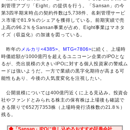
刺管理アプリ「Eight」の提供を行う。「Sansan」の今
第3四半期末時点の契約件数は5,738件、名刺管理サービ
ス市場で81.9％のシェアを獲得している。前期実績で売
上高の96.2％をSansan事業が占め、Eight事業はマネタ
イズ（収益化）の加速を図っている。
昨年の
メルカリ<4385>
、
MTG<7806>
に続く、上場時
時価総額が1000億円を超えるユニコーン企業のIPOとな
るが、売出規模の大きいIPOに対する個人投資家の警戒ム
ードは強いようだ。一方で業績の黒字化期待が高まる可
能性もあり、今後の人気度変化を注視したい。
公開規模については400億円近くに上る見込み。投資会
社やファンドとみられる株主の保有株は上場後も確認で
きる限りで652万7353株（上場時発行済株数の21.8％）
残る。
◆「Sansan」IPOに申し込めるおすすめ証券会社