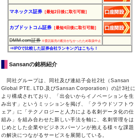
マネックス証券
［最短2日後に
取引
可能］
カブドットコム証券
［最短4日後に
取引
可能］
DMM.com証券
※委託販売の配分がなかったため取扱中止
⇒IPOで比較した証券会社ランキングはこちら！
Sansanの銘柄紹介
同社グループは、同社及び連結子会社2社（Sansan
Global PTE. LTD.及びSansan Corporation）の計3社に
より構成されており、「出会いからイノベーションを生
み出す」というミッションを掲げ、「クラウドソフトウ
ェア」に「テクノロジーと人力による名刺データ化の仕
組み」を組み合わせた新しい手法を軸に、名刺管理をは
じめとした企業やビジネスパーソンが抱える様々な課題
の解決につながるサービスを展開している。