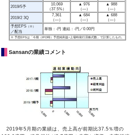
10,069
▲ 976
▲ 988
2019/5予
（37.5%）
（―）
（―）
7,361
▲ 684
▲ 688
2019/2 3Q
（―）
（―）
（―）
予想EPS
（※）
単独：-円 連結：-円／0.00円
／配当
※
予想EPSは「今期（IPO時）予想純利益÷上場時発行済株式数」で計算したもの
。
Sansanの業績コメント
2019年5月期の業績は、売上高が前期比37.5％増の