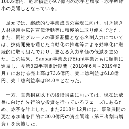
100.6億円、経常損益が9.7億円の赤字と増収・赤字幅縮
小の見通しとなっている。
足元では、継続的な事業成長の実現に向け、引き続き
人材採用や広告宣伝活動等に積極的に取り組んできた。
また、同社グループの事業基盤となる名刺入力について
は、技術開発を通じた自動化の推進等による効率化に継
続的に取り組んでおり、更なる入力単価の低減を進め
た。この結果、Sansan事業及びEight事業ともに順調に
進展し、今第3四半期累計期間（2018年6月～2019年2
月）における売上高は73.6億円、売上総利益は61.8億
円、売上総利益率は84.0％となった。
一方、営業損益以下の段階損益においては、現在は成
長に向けた先行的な投資を行っているフェーズにあるた
め、赤字を計上した。また2018年12月には、事業展開の
更なる加速を目的に30.0億円の資金調達（第三者割当増
資）を実施した。