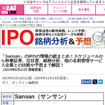
証券会社
クレジット
株主優待
比較
カード比較
トップ
＞
IPO株（新規上場株・新規公開株）で儲ける方法！
＞
IPO株の銘柄分析＆予想
＞
「Sansan」のIPOの情報の総まとめ！スケジュールから幹事証券、注目度、銘柄分析、他の名刺管
理サービス企業との比較や予想まで解説！
「Sansan」のIPOの情報の総まとめ！スケジュールか
ら幹事証券、注目度、銘柄分析、他の名刺管理サービ
ス企業との比較や予想まで解説！
［2019年6月21日 情報更新］
2019年5月16日公開（2025年12月18日更新）
ザイ・オンライン編集部
Sansan（サンサン）
会社名
市場・