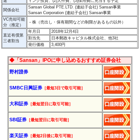
途
ィング投資、(2)人件費、(3)採用費に充当する予定
Sansan Global PTE.LTD. (連結子会社) Sansan事業
関係会社
Sansan Corporation (連結子会社) Sansan事業
VC売却可能
－
株（売出し・保有期間などの制限があるもの以外）
分（推定）
年月日
2018年12月4日
直近有償第
割当先
日本郵政キャピタル株式会社、他3社
三者割当
発行価格
3,400円
◆「Sansan」IPOに申し込めるおすすめ証券会社
野村證券
SMBC日興証券
［最短3日で
取引
可能］
大和証券
［最短翌日に
取引
可能］
SBI証券
［最短翌日に
取引
可能］
楽天証券
［最短2日後に
取引
可能］