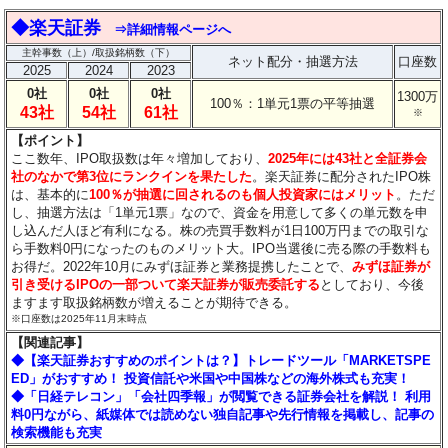
◆楽天証券
⇒詳細情報ページへ
主幹事数（上）/取扱銘柄数（下）
ネット配分・抽選方法
口座数
2025
2024
2023
0社
0社
0社
1300万
100％：1単元1票の平等抽選
43社
54社
61社
※
【ポイント】
ここ数年、IPO取扱数は年々増加しており、
2025年には43社と全証券会
社のなかで第3位にランクインを果たした
。楽天証券に配分されたIPO株
は、基本的に
100％が抽選に回されるのも個人投資家にはメリット
。ただ
し、抽選方法は「1単元1票」なので、資金を用意して多くの単元数を申
し込んだ人ほど有利になる。株の売買手数料が1日100万円までの取引な
ら手数料0円になったのものメリット大。IPO当選後に売る際の手数料も
お得だ。2022年10月にみずほ証券と業務提携したことで、
みずほ証券が
引き受けるIPOの一部ついて楽天証券が販売委託する
としており、今後
ますます取扱銘柄数が増えることが期待できる。
※口座数は2025年11月末時点
【関連記事】
◆【楽天証券おすすめのポイントは？】トレードツール「MARKETSPE
ED」がおすすめ！ 投資信託や米国や中国株などの海外株式も充実！
◆「日経テレコン」「会社四季報」が閲覧できる証券会社を解説！ 利用
料0円ながら、紙媒体では読めない独自記事や先行情報を掲載し、記事の
検索機能も充実