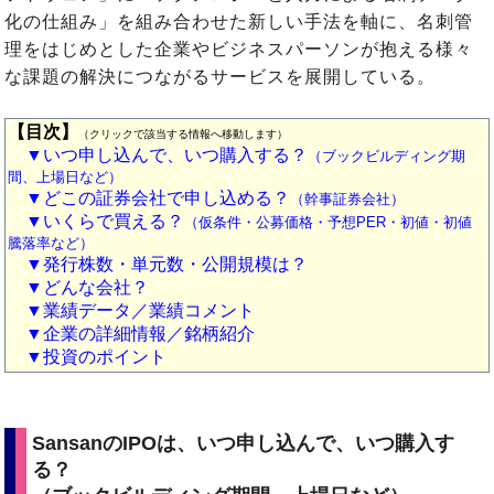
化の仕組み」を組み合わせた新しい手法を軸に、名刺管
理をはじめとした企業やビジネスパーソンが抱える様々
な課題の解決につながるサービスを展開している。
【目次】
（クリックで該当する情報へ移動します）
▼いつ申し込んで、いつ購入する？
（ブックビルディング期
間、上場日など）
▼どこの証券会社で申し込める？
（幹事証券会社）
▼いくらで買える？
（仮条件・公募価格・予想PER・初値・初値
騰落率など）
▼発行株数・単元数・公開規模は？
▼どんな会社？
▼業績データ／業績コメント
▼企業の詳細情報／銘柄紹介
▼投資のポイント
SansanのIPOは、いつ申し込んで、いつ購入す
る？