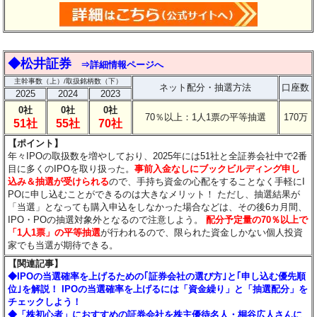
◆松井証券
⇒詳細情報ページへ
主幹事数（上）/取扱銘柄数（下）
ネット配分・抽選方法
口座数
2025
2024
2023
0社
0社
0社
70％以上：1人1票の平等抽選
170万
51社
55社
70社
【ポイント】
年々IPOの取扱数を増やしており、2025年には51社と全証券会社中で2番
目に多くのIPOを取り扱った。
事前入金なしにブックビルディング申し
込み＆抽選が受けられる
ので、手持ち資金の心配をすることなく手軽にI
POに申し込むことができるのは大きなメリット！
ただし、抽選結果が
「当選」となっても購入申込をしなかった場合などは、その後6カ月間、
IPO・POの抽選対象外となるので注意しよう。
配分予定量の70％以上で
「1人1票」の平等抽選
が行われるので、限られた資金しかない個人投資
家でも当選が期待できる。
【関連記事】
◆IPOの当選確率を上げるための｢証券会社の選び方｣と｢申し込む優先順
位｣を解説！ IPOの当選確率を上げるには「資金繰り」と「抽選配分」を
チェックしよう！
◆「株初心者」におすすめの証券会社を株主優待名人・桐谷広人さんに