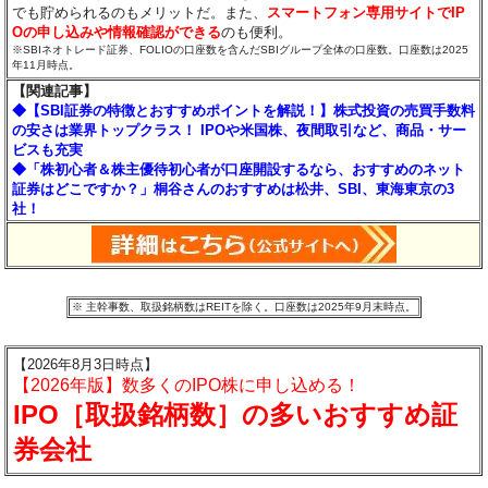
でも貯められるのもメリットだ。また、
スマートフォン専用サイトでIP
Oの申し込みや情報確認ができる
のも便利。
※SBIネオトレード証券、FOLIOの口座数を含んだSBIグループ全体の口座数。口座数は2025
年11月時点。
【関連記事】
◆【SBI証券の特徴とおすすめポイントを解説！】株式投資の売買手数料
の安さは業界トップクラス！ IPOや米国株、夜間取引など、商品・サー
ビスも充実
◆「株初心者＆株主優待初心者が口座開設するなら、おすすめのネット
証券はどこですか？」桐谷さんのおすすめは松井、SBI、東海東京の3
社！
※ 主幹事数、取扱銘柄数はREITを除く。口座数は2025年9月末時点。
【2026年8月3日時点】
【2026年版】数多くのIPO株に申し込める！
IPO［取扱銘柄数］の多いおすすめ証
券会社