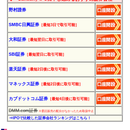
野村證券
SMBC日興証券
［最短3日で
取引
可能］
大和証券
［最短翌日に
取引
可能］
SBI証券
［最短翌日に
取引
可能］
楽天証券
［最短2日後に
取引
可能］
マネックス証券
［最短2日後に
取引
可能］
カブドットコム証券
［最短4日後に
取引
可能］
DMM.com証券
※委託販売の配分がなかったため取扱中止
⇒IPOで比較した証券会社ランキングはこちら！