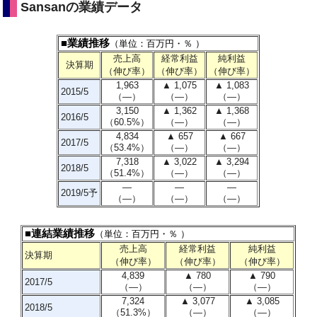
Sansanの業績データ
■業績推移
（単位：百万円・％ ）
売上高
経常利益
純利益
決算期
（伸び率）
（伸び率）
（伸び率）
1,963
▲ 1,075
▲ 1,083
2015/5
（―）
（―）
（―）
3,150
▲ 1,362
▲ 1,368
2016/5
（60.5%）
（―）
（―）
4,834
▲ 657
▲ 667
2017/5
（53.4%）
（―）
（―）
7,318
▲ 3,022
▲ 3,294
2018/5
（51.4%）
（―）
（―）
―
―
―
2019/5予
（―）
（―）
（―）
■連結業績推移
（単位：百万円・％ ）
売上高
経常利益
純利益
決算期
（伸び率）
（伸び率）
（伸び率）
4,839
▲ 780
▲ 790
2017/5
（―）
（―）
（―）
7,324
▲ 3,077
▲ 3,085
2018/5
（51.3%）
（―）
（―）