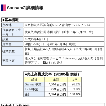
Sansanの詳細情報
■基本情報
所在地
東京都渋谷区神宮前5-52-2 青山オーバルビル13F
代表者名（生
代表取締役社長 寺田 親弘（昭和51年12月29日生）
年月日）
設立
平成19年6月11日
資本金
28億1250万円（令和1年5月16日現在）
新規上場会社475人 連結会社477人（平成31年3月31日現
従業員数
在）
法人向け名刺管理サービス「Sansan」及び個人向け名刺
事業内容
管理アプリ「Eight」の提供
■売上高構成比率（2018/5期 実績）
品目
金額
比率
Sansan事業
7,044 百万円
96.2％
Eight事業
279 百万円
3.8％
合計
7,324 百万円
100.0％
■大株主上位10位