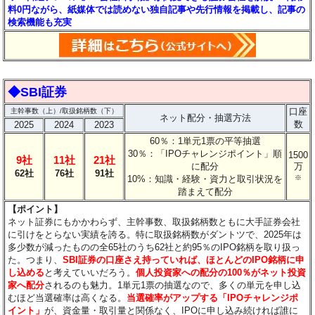
料0円ながら、紙媒体では読めない独自記事や先行情報を掲載し、記事の
検索機能も充実
◆SBI証券
口座
主幹事数（上）/取扱銘柄数（下）
ネット配分・抽選方法
数
2025
2024
2023
60％：1単元1票の平等抽選
30％：「IPOチャレンジポイント」順
1500
9社
11社
21社
に配分
万
62社
76社
91社
10%：知識・経験・資力と取引状況を
※
踏まえて配分
【ポイント】
ネット証券にもかかわらず、主幹事数、取扱銘柄数ともに大手証券会社
に引けをとらない実績を誇る。特に取扱銘柄数がダントツで、2025年は
多少数が減ったものの全65社のうち62社と約95％のIPO銘柄を取り扱っ
た。つまり、
SBI証券の口座さえ持っていれば、ほとんどのIPO銘柄に申
し込める
と考えていいだろう。
個人投資家への配分の100％がネット投資
家へ配分
されるのも魅力。1単元1票の抽選なので、多くの単元を申し込
むほど当選確率は高くなる。
当選確率がアップする「IPOチャレンジポ
イント」
が、資金量・取引量と関係なく、IPOに申し込み続ければ誰に