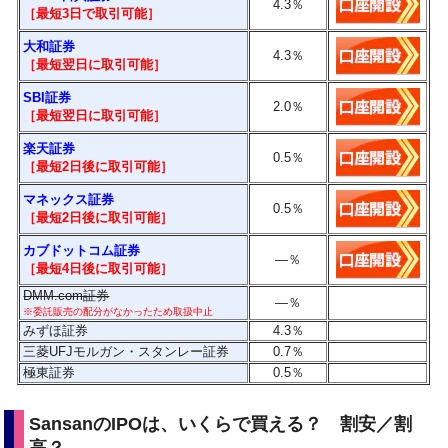
4.3
％
［最短3日で
取引
可能］
大和証券
4.3％
［最短翌日に
取引
可能］
SBI証券
2.0
％
［最短翌日に取引可能］
楽天証券
0.5％
［最短2日後に
取引
可能］
マネックス証券
0.5％
［最短2日後に
取引
可能］
カブドットコム証券
―
％
［最短4日後に
取引
可能］
DMM.com証券
―
％
※委託販売の配分がなかったため取扱中止
みずほ証券
4.3％
三菱UFJモルガン・スタンレー証券
0.7
％
極東証券
0.5
％
SansanのIPOは、いくらで買える？ 割安／割