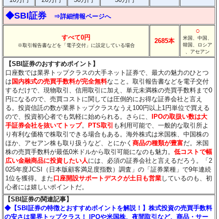
◆SBI証券
⇒詳細情報ページへ
○
すべて0円
米国、中国、
2685本
韓国、ロシア
※取引報告書などを「電子交付」に設定している場合
、アセアン
【SBI証券のおすすめポイント】
口座数では業界トップクラスの大手ネット証券で、最大の魅力のひとつ
は
国内株式の売買手数料が完全無料
なこと。取引報告書などを電子交付
するだけで、現物取引、信用取引に加え、単元未満株の売買手数料まで0
円になるので、売買コストに関しては圧倒的にお得な証券会社と言え
る。投資信託の数が業界トップクラスなうえ100円以上1円単位で買える
ので、投資初心者でも気軽に始められる。さらに、
IPOの取扱い数は大
手証券会社を抜いてトップ
。
PTS取引
も利用可能で、一般的な取引所よ
り有利な価格で株取引できる場合もある。海外株式は米国株、中国株の
ほか、アセアン株も取り扱うなど、とにかく
商品の種類が豊富
だ。米国
株の売買手数料が最低0米ドルから取引可能になのも魅力。
低コストで幅
広い金融商品に投資したい人
には、必須の証券会社と言えるだろう。「2
025年度JCSI（日本版顧客満足度指数）調査」の「証券業種」で9年連続
1位を獲得。また
口座開設サポートデスクが土日も営業
しているのも、初
心者には嬉しいポイントだ。
【SBI証券の関連記事】
◆【SBI証券の特徴とおすすめポイントを解説！】株式投資の売買手数料
の安さは業界トップクラス！ IPOや米国株、夜間取引など、商品・サー