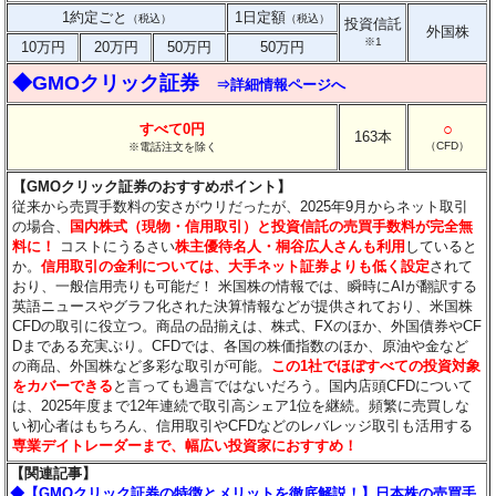
1約定ごと
1日定額
（税込）
（税込）
投資信託
外国株
※1
10万円
20万円
50万円
50万円
◆GMOクリック証券
⇒詳細情報ページへ
○
すべて0円
163本
（CFD）
※電話注文を除く
【GMOクリック証券のおすすめポイント】
従来から売買手数料の安さがウリだったが、2025年9月からネット取引
の場合、
国内株式（現物・信用取引）と投資信託の売買手数料が完全無
料に！
コストにうるさい
株主優待名人・桐谷広人さんも利用
していると
か。
信用取引の金利については、大手ネット証券よりも低く設定
されて
おり、一般信用売りも可能だ！ 米国株の情報では、瞬時にAIが翻訳する
英語ニュースやグラフ化された決算情報などが提供されており、米国株
CFDの取引に役立つ。商品の品揃えは、株式、FXのほか、外国債券やCF
Dまである充実ぶり。CFDでは、各国の株価指数のほか、原油や金など
の商品、外国株など多彩な取引が可能。
この1社でほぼすべての投資対象
をカバーできる
と言っても過言ではないだろう。国内店頭CFDについて
は、2025年度まで12年連続で取引高シェア1位を継続。頻繁に売買しな
い初心者はもちろん、信用取引やCFDなどのレバレッジ取引も活用する
専業デイトレーダーまで、幅広い投資家におすすめ！
【関連記事】
◆【GMOクリック証券の特徴とメリットを徹底解説！】日本株の売買手