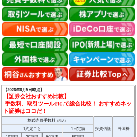
【2026年8月5日時点】
【証券会社おすすめ比較】
手数料、取引ツールetc.で総合比較！ おすすめネッ
ト証券はココだ！
株式売買手数料
（税込）
1約定ごと
1日定額
投資信託
外国株
10万円
20万円
50万円
50万円