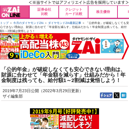
証券会社
クレジット
株主優待
比較
カード比較
トップ
＞
今月のダイヤモンドZAi
＞
ダイヤモンドZAi最新記事
＞ 「公的年金」が破綻しなくても安
心できない理由は、財源に合わせて「年金額を減らす」仕組みだから！年金制度は残っても、給付
額1～2割減は覚悟しよう！
「公的年金」が破綻しなくても安心できない理由は、
財源に合わせて「年金額を減らす」仕組みだから！年
金制度は残っても、給付額1～2割減は覚悟しよう！
2019年7月23日公開（2022年3月29日更新）
ザイ編集部