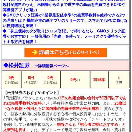
数料が無料のうえ、米国株から金まで世界中の商品を売買できるCFDや
高機能アプリが魅力
◆GMOクリック証券が“業界最安値水準”の売買手数料を維持できる2つ
の理由とは？ 機能充実の新アプリのリリースで、スマホでもPCに負けな
い投資環境を実現！
◆「株主優待のタダ取り(クロス取引)」で得するなら、GMOクリック証
券がおすすめ！ 一般信用の「売建」を使って、ノーリスクで優待をゲッ
トする方法を解説！
◆松井証券
⇒詳細情報ページへ
○
0円
0円
0円
0円
1956本
/日
米国
（1日定額）
（1日定額）
（1日定額）
【松井証券のおすすめポイント】
1日定額制プランしかないものの
1日の約定金額の合計が50万円以下であ
れば売買手数料が無料
という手数料体系は非常に魅力的。また、
25歳以
下なら現物・信用ともに国内株の売買手数料が完全無料！
資金が少な
く、複数の銘柄に分散投資する初心者の個人投資家にはおすすめだ。そ
の使い勝手は、チャート形状で銘柄を検索できる「チャートフォリオ」
を愛用している株主優待名人・
桐谷さんも「初心者に特におすすめ」と
太鼓判を押す
。また、デイトレード限定で手数料が無料、金利・貸株料