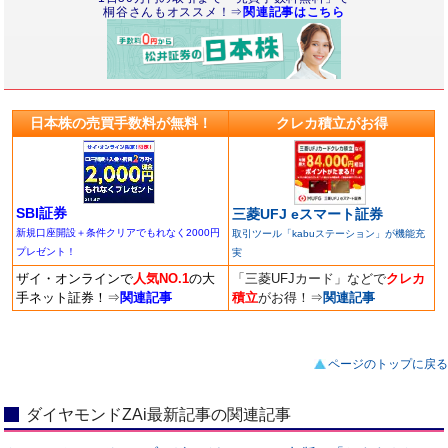
桐谷さんもオススメ！⇒
関連記事はこちら
日本株の売買手数料が無料！
クレカ積立がお得
SBI証券
三菱UFJ eスマート証券
新規口座開設＋条件クリアでもれなく2000円
取引ツール「kabuステーション」が機能充
プレゼント！
実
ザイ・オンラインで
人気NO.1
の大
「三菱UFJカード」などで
クレカ
手ネット証券！
⇒
関連記事
積立
がお得！
⇒
関連記事
ページのトップに戻る
ダイヤモンドZAi最新記事の関連記事