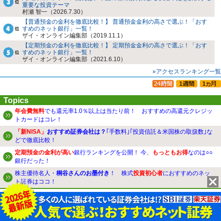
重要な投資テーマ
村瀬 智一（2026.7.30）
【普通預金の金利を徹底比較！】 普通預金金利の高さで選ぶ！「おす
すめのネット銀行」一覧！
ザイ・オンライン編集部（2019.11.1）
【定期預金の金利を徹底比較！】 定期預金金利の高さで選ぶ！「おす
すめのネット銀行」一覧！
ザイ・オンライン編集部（2021.6.10）
»アクセスランキング一覧
Topics
年会費無料
でも還元率1.0％以上は当たり前！ おすすめの高還元クレジッ
トカードはコレ！
「新NISA」
おすすめ証券会社は？
｢手数料｣｢投資信託＆米国株の取扱数｣な
どで徹底比較！
定期預金の金利が高い
銀行ランキングを公開！ 今、
もっともお得
なのは○○
銀行だった！
株主優待名人・
桐谷さんのお墨付き
！ 株式
投資初心者
におすすめのネッ
ト証券はココ！