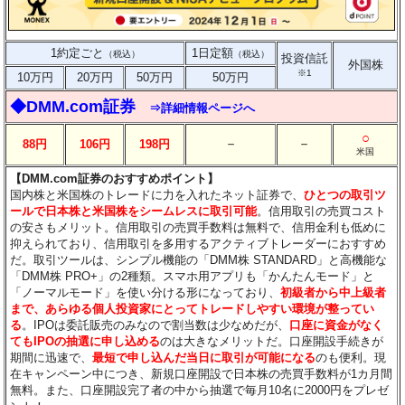
1約定ごと
1日定額
（税込）
（税込）
投資信託
外国株
※1
10万円
20万円
50万円
50万円
◆DMM.com証券
⇒詳細情報ページへ
○
－
－
88円
106円
198円
米国
【DMM.com証券のおすすめポイント】
国内株と米国株のトレードに力を入れたネット証券で、
ひとつの取引ツ
ールで日本株と米国株をシームレスに取引可能
。信用取引の売買コスト
の安さもメリット。信用取引の売買手数料は無料で、信用金利も低めに
抑えられており、信用取引を多用するアクティブトレーダーにおすすめ
だ。取引ツールは、シンプル機能の「DMM株 STANDARD」と高機能な
「DMM株 PRO+」の2種類。スマホ用アプリも「かんたんモード」と
「ノーマルモード」を使い分ける形になっており、
初級者から中上級者
まで、あらゆる個人投資家にとってトレードしやすい環境が整ってい
る
。IPOは委託販売のみなので割当数は少なめだが、
口座に資金がなく
てもIPOの抽選に申し込める
のは大きなメリットだ。口座開設手続きが
期間に迅速で、
最短で申し込んだ当日に取引が可能になる
のも便利。現
在キャンペーン中につき、新規口座開設で日本株の売買手数料が1カ月間
無料。また、口座開設完了者の中から抽選で毎月10名に2000円をプレゼ