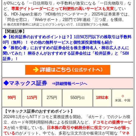
が0%になる「一日信用取引」や手数料が激安になる「一日先物取引」な
ど、
専業デイトレーダーにとって利便性の高いサービスも充実
してい
る。HDI-Japan主催の「HDI格付けベンチマーク」2025年証券業界では、
「問合せ窓口」「Webサポート」2部門で3年連続「三つ星」を獲得。
※ 株式売買手数料に1約定ごとのプランがないので、1日定額制プランを掲載。
【関連記事】
◆【松井証券のおすすめポイントは？】1日50万円以下の株取引は手数料
0円（無料）！ その他の無料サービスと個性派投資情報も紹介
◆「株初心者」におすすめの証券会社を株主優待名人・桐谷広人さんに
聞いてみた！ 桐谷さんがおすすめする証券会社は「松井証券」と「SBI
証券」！
◆マネックス証券
⇒詳細情報ページへ
○
99円
115円
275円
550円
1892本
/日
米国、中国
【マネックス証券のおすすめポイント】
2024年1月からNTTドコモと業務提携を開始。「dカード」でのクレカ積
立、dカード年間利用額特典による投信購入など、
ドコモとの提携サービ
ス
が続々登場している。
日本株の取引や銘柄分析に役立つツールが揃っ
ている
のがメリット。中でも、多彩な注文方法や板発注が可能な
「マネ