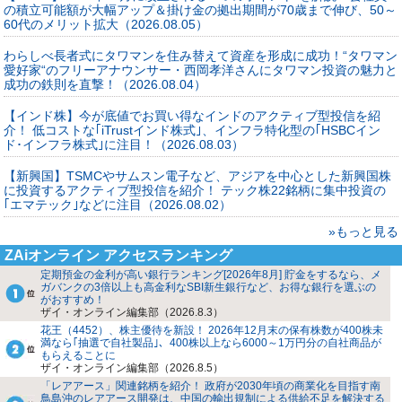
の積立可能額が大幅アップ＆掛け金の拠出期間が70歳まで伸び、50～
60代のメリット拡大（2026.08.05）
わらしべ長者式にタワマンを住み替えて資産を形成に成功！“タワマン
愛好家“のフリーアナウンサー・西岡孝洋さんにタワマン投資の魅力と
成功の鉄則を直撃！（2026.08.04）
【インド株】今が底値でお買い得なインドのアクティブ型投信を紹
介！ 低コストな｢iTrustインド株式｣、インフラ特化型の｢HSBCイン
ド･インフラ株式｣に注目！（2026.08.03）
【新興国】TSMCやサムスン電子など、アジアを中心とした新興国株
に投資するアクティブ型投信を紹介！ テック株22銘柄に集中投資の
｢エマテック｣などに注目（2026.08.02）
»もっと見る
ZAiオンライン アクセスランキング
定期預金の金利が高い銀行ランキング[2026年8月] 貯金をするなら、メ
ガバンクの3倍以上も高金利なSBI新生銀行など、お得な銀行を選ぶの
がおすすめ！
ザイ・オンライン編集部（2026.8.3）
花王（4452）、株主優待を新設！ 2026年12月末の保有株数が400株未
満なら｢抽選で自社製品｣、400株以上なら6000～1万円分の自社商品が
もらえることに
ザイ・オンライン編集部（2026.8.5）
「レアアース」関連銘柄を紹介！ 政府が2030年頃の商業化を目指す南
鳥島沖のレアアース開発は、中国の輸出規制による供給不足を解決する