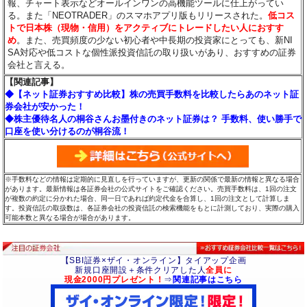
報、チャート表示などオールインワンの高機能ツールに仕上がってい
る。また「NEOTRADER」のスマホアプリ版もリリースされた。
低コス
トで日本株（現物・信用）をアクティブにトレードしたい人におすす
め
。また、売買頻度の少ない初心者や中長期の投資家にとっても、新NI
SA対応や低コストな個性派投資信託の取り扱いがあり、おすすめの証券
会社と言える。
【関連記事】
◆【ネット証券おすすめ比較】株の売買手数料を比較したらあのネット証
券会社が安かった！
◆株主優待名人の桐谷さんお墨付きのネット証券は？ 手数料、使い勝手で
口座を使い分けるのが桐谷流！
※手数料などの情報は定期的に見直しを行っていますが、更新の関係で最新の情報と異なる場合
があります。最新情報は各証券会社の公式サイトをご確認ください。売買手数料は、1回の注文
が複数の約定に分かれた場合、同一日であれば約定代金を合算し、1回の注文として計算しま
す。投資信託の取扱数は、各証券会社の投資信託の検索機能をもとに計測しており、実際の購入
可能本数と異なる場合が場合があります。
【SBI証券×ザイ・オンライン】タイアップ企画
新規口座開設＋条件クリアした人
全員に
現金2000円プレゼント！
⇒
関連記事はこちら