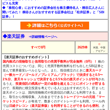
ビスも充実
◆「株初心者」におすすめの証券会社を株主優待名人・桐谷広人さんに
聞いてみた！ 桐谷さんがおすすめする証券会社は「松井証券」と「SBI
証券」！
◆楽天証券
⇒詳細情報ページへ
○
すべて0円
2629本
米国、中国
、アセアン
【楽天証券のおすすめポイント】
国内株式の現物取引と信用取引の売買手数料が完全無料（0円）！
株の
売買コストについては、同じく売買手数料無料を打ち出したSBI証券と
並んで業界最安レベルとなった。また、投信積立のときに
楽天カード
（一般カード／ゴールド／プレミアム／ブラック）で決済すると0.5〜
2％分
、楽天キャッシュで決済すると0.5％分
の楽天ポイントが付与
され
るうえ、
投資信託の残高が一定の金額を超えるごとにポイントが貯まる
ので、長期的に積立投資を考えている人にはおすすめだろう。貯まった
楽天ポイントは、国内現物株式や投資信託の購入にも利用できる。ま
た、取引から情報収集、入出金までできる
トレードツールの元祖「マー
ケットスピード」
が有名で、数多くのデイトレーダーも利用。ツール内
では
日経テレコン（楽天証券版）を利用することができるのも便利
。さ