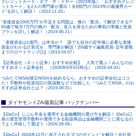
クレジットカード・オブ・ザ・イヤー（2023年版）「おすすめクレジ
ットカード」を2人の専門家が選出！全8部門の“2023年の最優秀カー
ド”を詳しく解説！（2023.11.25）
“老後資金2000万円”が不足する問題は、株の「配当」で解決できる!?
65歳で毎月7万円の株の「配当」収入を得るための事前の準備と投資
プランを詳しく解説！（2019.06.21）
「老後資金は1億円」は本当か？ 誰でも自分の定年後に必要な老後
資金がわかる計算式を、専門家が解説！[59歳ザイ編集部員･定年退職
までのロードマップ(1)]（2019.04.07）
【証券会社（ネット証券）おすすめ比較】 人気で選ぶ！みんなのお
すすめネット証券会社 ［2026年8月5日時点］（2026.04.03）
つみたてNISA(積立NISA)を始めるなら、おすすめの証券会社はココ
だ！手数料や投資信託の取扱数などで比較した「つみたてNISA」のお
すすめ証券会社とは？（2019.08.01）
ダイヤモンドZAi最新記事 バックナンバー
【iDeCo】じぶん年金を運用する金融機関の選び方を解説！ iDeCo口
座の運営管理手数料や運用できる取扱商品は金融機関ごとに異なるの
でよく吟味して選ぼう（2026.08.06）
【iDeCo】2026年12月に改正される“3つのポイント”を解説！会社員