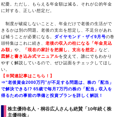
杞憂。ただし、もらえる年金額は減る。それが公的年金
に対する、正しい想定だ。
制度が破綻しないことと、年金だけで老後の生活がで
きるかは別の問題。老後の支出を想定し、不足分があれ
ば補うことが必要になる。
ダイヤモンド・ザイ9月号
の巻
頭特集はこれに続き、
老後の収入の柱になる「年金見込
み額」
や、
「現在の家計を把握し、支出を想定」
など、
図解と書き込み式マニュアル
を交えて、誰にでもわかり
やすく解説
しているので、ぜひ誌面をチェックしてほし
い。
【※関連記事はこちら！】
⇒“老後資金2000万円”が不足する問題は、株の「配当」
で解決できる!? 65歳で毎月7万円の株の「配当」収入を
得るための事前の準備と投資プランを詳しく解説！
株主優待名人・桐谷広人さんも絶賛「10年続く株
主優待株」