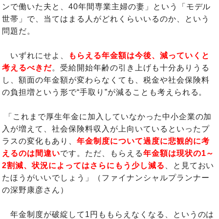
ンで働いた夫と、40年間専業主婦の妻」という「モデル
世帯」で、当てはまる人がどれくらいいるのか、という
問題だ。
いずれにせよ、
もらえる年金額は今後、減っていくと
考えるべきだ
。受給開始年齢の引き上げも十分ありうる
し、額面の年金額が変わらなくても、税金や社会保険料
の負担増という形で“手取り”が減ることも考えられる。
「これまで厚生年金に加入していなかった中小企業の加
入が増えて、社会保険料収入が上向いているといったプ
ラスの変化もあり、
年金制度について過度に悲観的に考
えるのは間違い
です。ただ、もらえる
年金額は現状の1～
2割減、状況によってはさらにもう少し減る
、と見ておい
たほうがいいでしょう」（ファイナンシャルプランナー
の深野康彦さん）
年金制度が破綻して1円ももらえなくなる、というのは