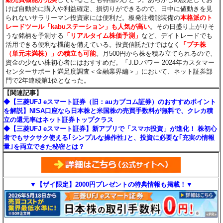
けば自動的に購入や利益確定、損切りができるので、日中に値動きを見
られないサラリーマン投資家には便利だ。板発注機能装備の
本格派のト
レードツール「kabuステーション」も人気が高い
。その日盛り上がりそ
うな銘柄を予測する
「リアルタイム株価予測」
など、デイトレードでも
活用できる便利な機能を備えている。投資信託だけではなく
「プチ株
（単元未満株）」の積立も可能
。月500円から株を積み立てられるので、
資金の少ない株初心者にはおすすめだ。「J.D.パワー 2024年カスタマー
センターサポート満足度調査＜金融業界編＞」において、ネット証券部
門で2年連続第1位となった。
【関連記事】
◆【三菱UFJ eスマート証券（旧：auカブコム証券）のおすすめポイント
を解説】NISA口座なら日本株と米国株の売買手数料が無料で、クレカ積
立の還元率はネット証券トップクラス
◆【三菱UFJ eスマート証券】新アプリで「スマホ投資」が進化！ 株初心
者でもサクサク使える｢シンプルな操作性｣と、投資に必要な｢充実の情報
量｣を両立できた秘密とは？
▼【ザイ限定】2000円プレゼントの特典情報も掲載！▼