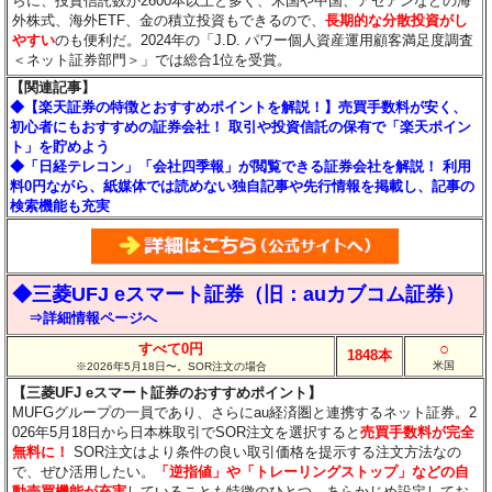
らに、投資信託数が2600本以上と多く、米国や中国、アセアンなどの海
外株式、海外ETF、金の積立投資もできるので、
長期的な分散投資がし
やすい
のも便利だ。2024年の「J.D. パワー個人資産運用顧客満足度調査
＜ネット証券部門＞」では総合1位を受賞。
【関連記事】
◆【楽天証券の特徴とおすすめポイントを解説！】売買手数料が安く、
初心者にもおすすめの証券会社！ 取引や投資信託の保有で「楽天ポイン
ト」を貯めよう
◆「日経テレコン」「会社四季報」が閲覧できる証券会社を解説！ 利用
料0円ながら、紙媒体では読めない独自記事や先行情報を掲載し、記事の
検索機能も充実
◆三菱UFJ eスマート証券（旧：auカブコム証券）
⇒詳細情報ページへ
○
すべて0円
1848本
米国
※2026年5月18日〜。SOR注文の場合
【三菱UFJ eスマート証券のおすすめポイント】
MUFGグループの一員であり、さらにau経済圏と連携するネット証券。2
026年5月18日から日本株取引でSOR注文を選択すると
売買手数料が完全
無料に！
SOR注文はより条件の良い取引価格を提示する注文方法なの
で、ぜひ活用したい。
「逆指値」や「トレーリングストップ」などの自
動売買機能が充実
していることも特徴のひとつ。あらかじめ設定してお