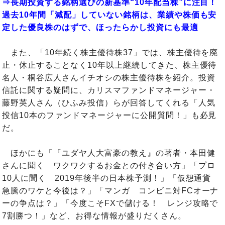
⇒長期投資する銘柄選びの新基準“10年配当株”に注目！
過去10年間「減配」していない銘柄は、業績や株価も安
定した優良株のはずで、ほったらかし投資にも最適
また、「10年続く株主優待株37」では、株主優待を廃
止・休止することなく10年以上継続してきた、株主優待
名人・桐谷広人さんイチオシの株主優待株を紹介。投資
信託に関する疑問に、カリスマファンドマネージャー・
藤野英人さん（ひふみ投信）らが回答してくれる「人気
投信10本のファンドマネージャーに公開質問！」も必見
だ。
ほかにも「『ユダヤ人大富豪の教え』の著者・本田健
さんに聞く ワクワクするお金との付き合い方」「プロ
10人に聞く 2019年後半の日本株予測！」「仮想通貨
急騰のワケと今後は？」「マンガ コンビニ対FCオーナ
ーの争点は？」「今度こそFXで儲ける！ レンジ攻略で
7割勝つ！」など、お得な情報が盛りだくさん。