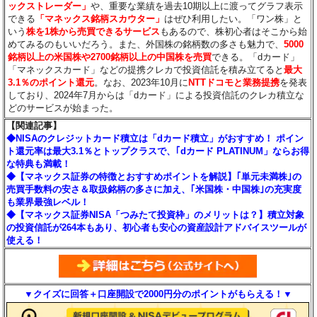
ックストレーダー」
や、重要な業績を過去10期以上に渡ってグラフ表示
できる
「マネックス銘柄スカウター」
はぜひ利用したい。「ワン株」と
いう
株を1株から売買できるサービス
もあるので、株初心者はそこから始
めてみるのもいいだろう。また、外国株の銘柄数の多さも魅力で、
5000
銘柄以上の米国株や2700銘柄以上の中国株を売買
できる。「dカード」
「マネックスカード」などの提携クレカで投資信託を積み立てると
最大
3.1％のポイント還元
。なお、2023年10月に
NTTドコモと業務提携
を発表
しており、2024年7月からは「dカード」による投資信託のクレカ積立な
どのサービスが始まった。
【関連記事】
◆NISAのクレジットカード積立は「dカード積立」がおすすめ！ ポイン
ト還元率は最大3.1％とトップクラスで、｢dカード PLATINUM」ならお得
な特典も満載！
◆【マネックス証券の特徴とおすすめポイントを解説】｢単元未満株｣の
売買手数料の安さ＆取扱銘柄の多さに加え、｢米国株・中国株｣の充実度
も業界最強レベル！
◆【マネックス証券NISA「つみたて投資枠」のメリットは？】積立対象
の投資信託が264本もあり、初心者も安心の資産設計アドバイスツールが
使える！
▼クイズに回答＋口座開設で2000円分のポイントがもらえる！▼