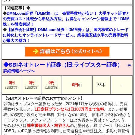
ント！
【関連記事】◆
◆
DMM.com証券「DMM株」は、売買手数料が安い！ 大手ネット証券と
の売買コスト比較から申込み方法、お得なキャンペーン情報まで「DMM
株」を徹底解説！
◆
【証券会社比較】DMM.com証券「DMM株」は、国内株式のトレード
に特化したオンライントレードサービス。業界最安値水準の売買手数料
が最大の魅力！
◆SBIネオトレード証券（旧:ライブスター証券）
⇒
詳細情報ページへ
0円
0円
0円
－
0円
55本
/
日
（1日定額）
（1日定額）
（1日定額）
【SBIネオトレード証券のおすすめポイント】
以前はライブスター証券だったが、2021年1月から現在の名称に。売買
手数料を見ると、
1日定額プランなら1日100万円まで無料
。また、信用
取引の売買手数料が完全無料（0円）なのに加え、信用取引金利の低さも
トップクラス。アクティブトレーダーほどお得さを実感できるだろう。
そのお得さは
株主優待名人・桐谷さん
のお墨付き。取引ツール「NEOTR
ADER」のPC版は板情報を利用した高速発注や特殊注文、多彩な気配情