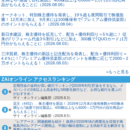
品がもらえることに（2026.08.05）
オークネット、特別株主優待を発表し、19％超も夜間取引で株価急
騰！ 12月末に加え、9月末には100株保有で｢プレミアム優待倶楽部｣
のポイントがもらえる！（2026.08.04）
新日本建設、株主優待を拡充して、配当＋優待利回り＝5％超に！ 従
来の｢リフォーム代金3％割引｣などに加え、300株で｢QUOカード｣1万
円分がもらえることに（2026.08.03）
三洋貿易、株主優待の新設と記念配当を発表し、配当＋優待利回り＝
4.4％に！｢プレミアム優待倶楽部｣のポイントを株数に応じて2000～2
万ポイントもらえる！（2026.08.03）
»もっと見る
ZAiオンライン アクセスランキング
定期預金の金利が高い銀行ランキング[2026年8月] 貯金をするなら、メ
ガバンクの3倍以上も高金利なSBI新生銀行など、お得な銀行を選ぶの
がおすすめ！
ザイ・オンライン編集部（2026.8.3）
花王（4452）、株主優待を新設！ 2026年12月末の保有株数が400株未
満なら｢抽選で自社製品｣、400株以上なら6000～1万円分の自社商品が
もらえることに
ザイ・オンライン編集部（2026.8.5）
「レアアース」関連銘柄を紹介！ 政府が2030年頃の商業化を目指す南
鳥島沖のレアアース開発は、中国の輸出規制による供給不足を解決する
重要な投資テーマ