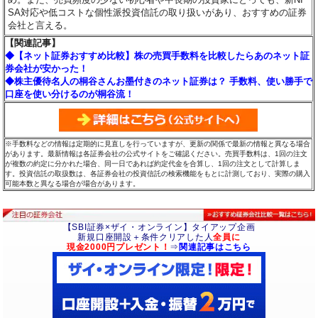
SA対応や低コストな個性派投資信託の取り扱いがあり、おすすめの証券
会社と言える。
【関連記事】
◆【ネット証券おすすめ比較】株の売買手数料を比較したらあのネット証
券会社が安かった！
◆株主優待名人の桐谷さんお墨付きのネット証券は？ 手数料、使い勝手で
口座を使い分けるのが桐谷流！
※手数料などの情報は定期的に見直しを行っていますが、更新の関係で最新の情報と異なる場合
があります。最新情報は各証券会社の公式サイトをご確認ください。売買手数料は、1回の注文
が複数の約定に分かれた場合、同一日であれば約定代金を合算し、1回の注文として計算しま
す。投資信託の取扱数は、各証券会社の投資信託の検索機能をもとに計測しており、実際の購入
可能本数と異なる場合が場合があります。
【SBI証券×ザイ・オンライン】タイアップ企画
新規口座開設＋条件クリアした人
全員に
現金2000円プレゼント！
⇒
関連記事はこちら