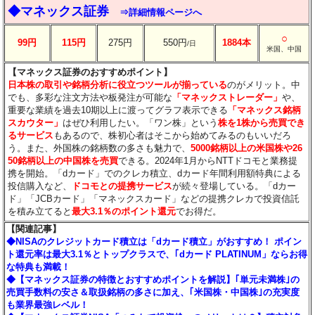
◆マネックス証券
⇒詳細情報ページへ
○
99円
115円
275円
550円
1884本
/日
米国、中国
【マネックス証券のおすすめポイント】
日本株の取引や銘柄分析に役立つツールが揃っている
のがメリット。中
でも、多彩な注文方法や板発注が可能な
「マネックストレーダー」
や、
重要な業績を過去10期以上に渡ってグラフ表示できる
「マネックス銘柄
スカウター」
はぜひ利用したい。「ワン株」という
株を1株から売買でき
るサービス
もあるので、株初心者はそこから始めてみるのもいいだろ
う。また、外国株の銘柄数の多さも魅力で、
5000銘柄以上の米国株や26
50銘柄以上の中国株を売買
できる。2024年1月からNTTドコモと業務提
携を開始。「dカード」でのクレカ積立、dカード年間利用額特典による
投信購入など、
ドコモとの提携サービス
が続々登場している。「dカー
ド」「JCBカード」「マネックスカード」などの提携クレカで投資信託
を積み立てると
最大3.1％のポイント還元
でお得だ。
【関連記事】
◆NISAのクレジットカード積立は「dカード積立」がおすすめ！ ポイン
ト還元率は最大3.1％とトップクラスで、｢dカード PLATINUM」ならお得
な特典も満載！
◆【マネックス証券の特徴とおすすめポイントを解説】｢単元未満株｣の
売買手数料の安さ＆取扱銘柄の多さに加え、｢米国株・中国株｣の充実度
も業界最強レベル！