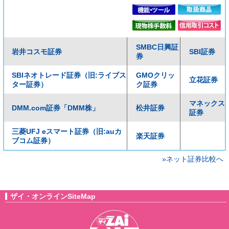
SMBC日興証
岩井コスモ証券
SBI証券
券
SBIネオトレード証券（旧:ライブス
GMOクリッ
立花証券
ター証券）
ク証券
マネックス
DMM.com証券「DMM株」
松井証券
証券
三菱UFJ eスマート証券（旧:auカ
楽天証券
ブコム証券）
»ネット証券比較へ
ザイ・オンラインSiteMap