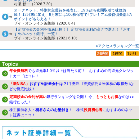
村瀬 智一（2026.7.30）
オークネット、特別株主優待を発表し、19％超も夜間取引で株価急
騰！ 12月末に加え、9月末には100株保有で｢プレミアム優待倶楽部｣の
ポイントがもらえる！
ザイ・オンライン編集部（2026.8.4）
【定期預金の金利を徹底比較！】 定期預金金利の高さで選ぶ！「おす
すめのネット銀行」一覧！
ザイ・オンライン編集部（2021.6.10）
»アクセスランキング一覧
Topics
年会費無料
でも還元率1.0％以上は当たり前！ おすすめの高還元クレジッ
トカードはコレ！
「新NISA」
おすすめ証券会社は？
｢手数料｣｢投資信託＆米国株の取扱数｣な
どで徹底比較！
定期預金の金利が高い
銀行ランキングを公開！ 今、
もっともお得
なのは○○
銀行だった！
株主優待名人・
桐谷さんのお墨付き
！ 株式
投資初心者
におすすめのネッ
ト証券はココ！