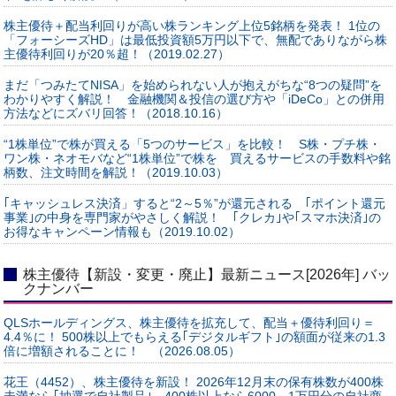
株主優待＋配当利回りが高い株ランキング上位5銘柄を発表！ 1位の
「フォーシーズHD」は最低投資額5万円以下で、無配でありながら株
主優待利回りが20％超！（2019.02.27）
まだ「つみたてNISA」を始められない人が抱えがちな“8つの疑問”を
わかりやすく解説！ 金融機関＆投信の選び方や「iDeCo」との併用
方法などにズバリ回答！（2018.10.16）
“1株単位”で株が買える「5つのサービス」を比較！ S株・プチ株・
ワン株・ネオモバなど“1株単位”で株を 買えるサービスの手数料や銘
柄数、注文時間を解説！（2019.10.03）
｢キャッシュレス決済」すると“2～5％”が還元される ｢ポイント還元
事業｣の中身を専門家がやさしく解説！ ｢クレカ｣や｢スマホ決済｣の
お得なキャンペーン情報も（2019.10.02）
株主優待【新設・変更・廃止】最新ニュース[2026年] バッ
クナンバー
QLSホールディングス、株主優待を拡充して、配当＋優待利回り＝
4.4％に！ 500株以上でもらえる｢デジタルギフト｣の額面が従来の1.3
倍に増額されることに！ （2026.08.05）
花王（4452）、株主優待を新設！ 2026年12月末の保有株数が400株
未満なら｢抽選で自社製品｣、400株以上なら6000～1万円分の自社商