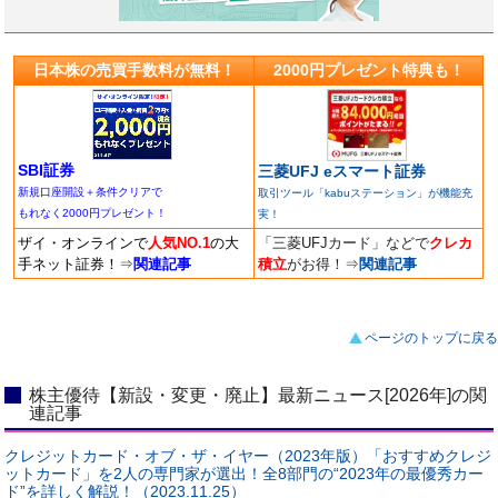
日本株の売買手数料が無料！
2000円プレゼント特典も！
SBI証券
三菱UFJ eスマート証券
新規口座開設＋条件クリアで
取引ツール「kabuステーション」が機能充
もれなく2000円プレゼント！
実！
ザイ・オンラインで
人気NO.1
の大
「三菱UFJカード」などで
クレカ
手ネット証券！
⇒
関連記事
積立
がお得！
⇒
関連記事
ページのトップに戻る
株主優待【新設・変更・廃止】最新ニュース[2026年]の関
連記事
クレジットカード・オブ・ザ・イヤー（2023年版）「おすすめクレジ
ットカード」を2人の専門家が選出！全8部門の“2023年の最優秀カー
ド”を詳しく解説！（2023.11.25）