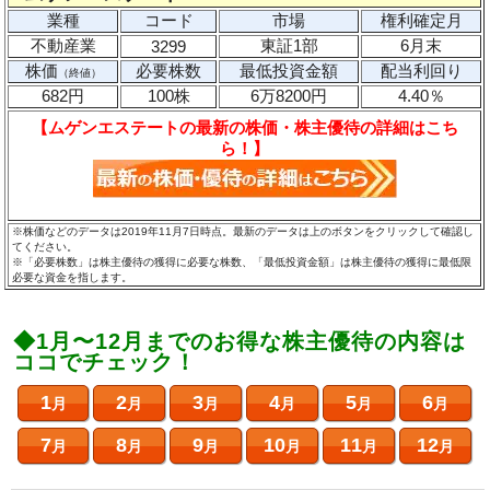
業種
コード
市場
権利確定月
不動産業
東証1部
6月末
3299
株価
必要株数
最低投資金額
配当利回り
（終値）
682円
100株
6万8200円
4.40％
【ムゲンエステートの最新の株価・株主優待の詳細はこち
ら！】
※株価などのデータは2019年11月7日時点。最新のデータは上のボタンをクリックして確認し
てください。
※「必要株数」は株主優待の獲得に必要な株数、「最低投資金額」は株主優待の獲得に最低限
必要な資金を指します。
◆1月〜12月までのお得な株主優待の内容は
ココでチェック！
1
2
3
4
5
6
月
月
月
月
月
月
7
8
9
10
11
12
月
月
月
月
月
月