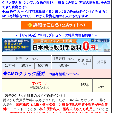
クサク使える｢シンプルな操作性｣と、投資に必要な｢充実の情報量｣を両立
できた秘密とは？
◆au PAY カード｣で積立投資すると最大5％のPontaポイントがたまる！
NISAも対象なので、これから投資を始める人にもおすすめ
▼【ザイ限定】2000円プレゼントの特典情報も掲載！▼
1約定ごと
1日定額
（税込）
（税込）
投資信託
外国株
※1
10万円
20万円
50万円
50万円
◆GMOクリック証券
⇒詳細情報ページへ
○
すべて0円
163本
（CFD）
※電話注文を除く
【GMOクリック証券のおすすめポイント】
従来から売買手数料の安さがウリだったが、2025年9月からネット取引
の場合、
国内株式（現物・信用取引）と投資信託の売買手数料が完全無
料に！
コストにうるさい
株主優待名人・桐谷広人さんも利用
していると