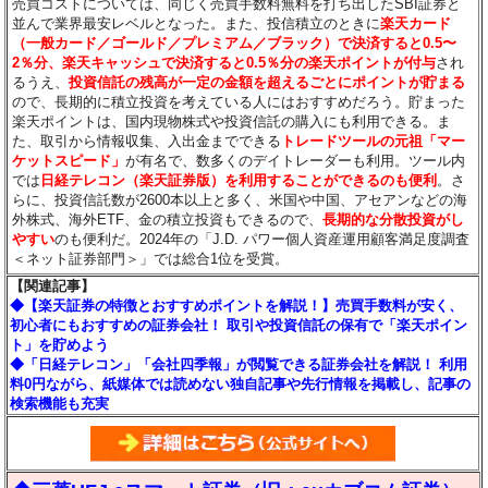
売買コストについては、同じく売買手数料無料を打ち出したSBI証券と
並んで業界最安レベルとなった。また、投信積立のときに
楽天カード
（一般カード／ゴールド／プレミアム／ブラック）で決済すると0.5〜
2％分
、楽天キャッシュで決済すると0.5％分
の楽天ポイントが付与
され
るうえ、
投資信託の残高が一定の金額を超えるごとにポイントが貯まる
ので、長期的に積立投資を考えている人にはおすすめだろう。貯まった
楽天ポイントは、国内現物株式や投資信託の購入にも利用できる。ま
た、取引から情報収集、入出金までできる
トレードツールの元祖「マー
ケットスピード」
が有名で、数多くのデイトレーダーも利用。ツール内
では
日経テレコン（楽天証券版）を利用することができるのも便利
。さ
らに、投資信託数が2600本以上と多く、米国や中国、アセアンなどの海
外株式、海外ETF、金の積立投資もできるので、
長期的な分散投資がし
やすい
のも便利だ。2024年の「J.D. パワー個人資産運用顧客満足度調査
＜ネット証券部門＞」では総合1位を受賞。
【関連記事】
◆【楽天証券の特徴とおすすめポイントを解説！】売買手数料が安く、
初心者にもおすすめの証券会社！ 取引や投資信託の保有で「楽天ポイン
ト」を貯めよう
◆「日経テレコン」「会社四季報」が閲覧できる証券会社を解説！ 利用
料0円ながら、紙媒体では読めない独自記事や先行情報を掲載し、記事の
検索機能も充実