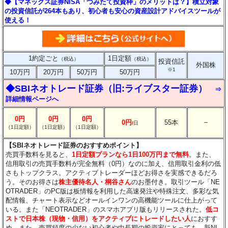
◆【マネックス証券NISA「つみたて投資枠」のメリットは？】積立対象
の投資信託が264本もあり、初心者も安心の資産設計アドバイスツールが
使える！
1約定ごと
1日定額
（税込）
（税込）
投資信託
外国株
※1
10万円
20万円
50万円
50万円
◆SBIネオトレード証券（旧:ライブスター証券）
⇒
詳細情報ページへ
0円
0円
0円
－
0円
55本
/
日
（1日定額）
（1日定額）
（1日定額）
【SBIネオトレード証券のおすすめポイント】
売買手数料を見ると、
1日定額プランなら1日100万円まで無料
。また、
信用取引の売買手数料が完全無料（0円）なのに加え、信用取引金利の低
さもトップクラス。アクティブトレーダーほどお得さを実感できるだろ
う。そのお得さは
株主優待名人・桐谷さん
のお墨付き。取引ツール「NE
OTRADER」のPC版は板情報を利用した高速発注や特殊注文、多彩な気
配情報、チャート表示などオールインワンの高機能ツールに仕上がって
いる。また「NEOTRADER」のスマホアプリ版もリリースされた。
低コ
ストで日本株（現物・信用）をアクティブにトレードしたい人
におすす
め。また、売買頻度の少ない初心者や中長期の投資家にとっても、新NI