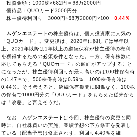
投資金額：1000株×682円＝68万2000円
優待品：QUOカード3000円分
株主優待利回り＝3000円÷68万2000円×100＝
0.44％
ムゲンエステート
の株主優待は、個人投資家に人気の
「QUOカード」。変更後は、2020年に関しては半年以
上、2021年以降は1年以上の継続保有が株主優待の権利
を獲得するための必須条件となった。一方、保有株数に
応じてもらえる「QUOカード」の額面がアップすること
になったが、株主優待利回りが最も高いのは100株保有時
の1.47％で、500株保有時は0.59％、1000株保有時は
0.44％。そう考えると、継続保有期間に関係なく、100株
の保有で1000円分の「QUOカード」をもらえた従来から
は「改悪」と言えそうだ。
なお、
ムゲンエステート
は今回、株主優待の変更と同
時に、自社株買いの実施、業績予想の下方修正を発表し
ている（配当予想は修正されず、利回り4.40％を維