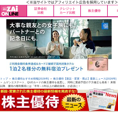
証券会社
クレジット
株主優待
比較
カード比較
トップ
＞
株主優待おすすめ情報[2026年]
＞
株主優待【新設・変更・廃止】最新ニュース[2026年]
＞ ムゲンエステート、QUOカードの株主優待を改悪し、同時に業績予想の下方修正も発表！ 来期
以降、優待の権利獲得には「半年～1年以上の継続保有」が必須に！