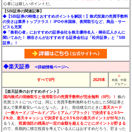
心者には嬉しいポイントだ。
【SBI証券の関連記事】
◆【SBI証券の特徴とおすすめポイントを解説！】株式投資の売買手数料
の安さは業界トップクラス！ IPOや米国株、夜間取引など、商品・サー
ビスも充実
◆「株初心者」におすすめの証券会社を株主優待名人・桐谷広人さんに
聞いてみた！ 桐谷さんがおすすめする証券会社は「松井証券」と「SBI
証券」！
◆楽天証券
⇒詳細情報ページへ
○
すべて0円
2629本
米国、中国
、アセアン
【楽天証券のおすすめポイント】
国内株式の現物取引と信用取引の売買手数料が完全無料（0円）！
株の
売買コストについては、同じく売買手数料無料を打ち出したSBI証券と
並んで業界最安レベルとなった。また、投信積立のときに
楽天カード
（一般カード／ゴールド／プレミアム／ブラック）で決済すると0.5〜
2％分
、楽天キャッシュで決済すると0.5％分
の楽天ポイントが付与
され
るうえ、
投資信託の残高が一定の金額を超えるごとにポイントが貯まる
ので、長期的に積立投資を考えている人にはおすすめだろう。貯まった