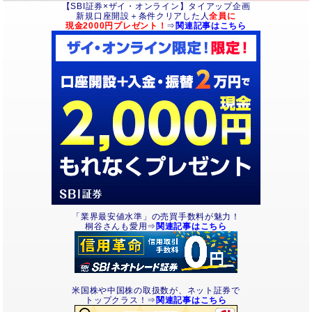
【SBI証券×ザイ・オンライン】タイアップ企画
新規口座開設＋条件クリアした人
全員に
現金2000円プレゼント！
⇒
関連記事はこちら
「業界最安値水準」の売買手数料が魅力！
桐谷さんも愛用⇒
関連記事はこちら
米国株や中国株の取扱数が、ネット証券で
トップクラス！⇒
関連記事はこちら