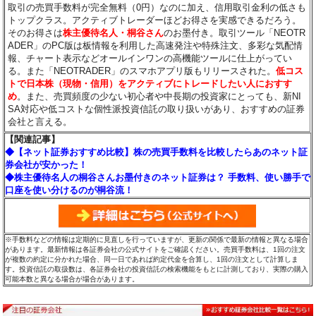
取引の売買手数料が完全無料（0円）なのに加え、信用取引金利の低さも
トップクラス。アクティブトレーダーほどお得さを実感できるだろう。
そのお得さは
株主優待名人・桐谷さん
のお墨付き。取引ツール「NEOTR
ADER」のPC版は板情報を利用した高速発注や特殊注文、多彩な気配情
報、チャート表示などオールインワンの高機能ツールに仕上がってい
る。また「NEOTRADER」のスマホアプリ版もリリースされた。
低コス
トで日本株（現物・信用）をアクティブにトレードしたい人におすす
め
。また、売買頻度の少ない初心者や中長期の投資家にとっても、新NI
SA対応や低コストな個性派投資信託の取り扱いがあり、おすすめの証券
会社と言える。
【関連記事】
◆【ネット証券おすすめ比較】株の売買手数料を比較したらあのネット証
券会社が安かった！
◆株主優待名人の桐谷さんお墨付きのネット証券は？ 手数料、使い勝手で
口座を使い分けるのが桐谷流！
※手数料などの情報は定期的に見直しを行っていますが、更新の関係で最新の情報と異なる場合
があります。最新情報は各証券会社の公式サイトをご確認ください。売買手数料は、1回の注文
が複数の約定に分かれた場合、同一日であれば約定代金を合算し、1回の注文として計算しま
す。投資信託の取扱数は、各証券会社の投資信託の検索機能をもとに計測しており、実際の購入
可能本数と異なる場合が場合があります。