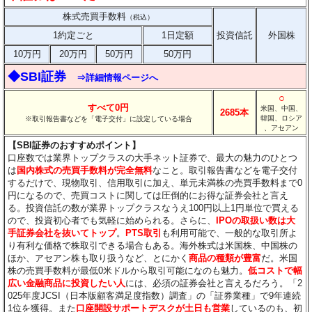
株式売買手数料
（税込）
1約定ごと
1日定額
投資信託
外国株
10万円
20万円
50万円
50万円
◆SBI証券
⇒詳細情報ページへ
○
すべて0円
米国、中国、
2685本
韓国、ロシア
※取引報告書などを「電子交付」に設定している場合
、アセアン
【SBI証券のおすすめポイント】
口座数では業界トップクラスの大手ネット証券で、最大の魅力のひとつ
は
国内株式の売買手数料が完全無料
なこと。取引報告書などを電子交付
するだけで、現物取引、信用取引に加え、単元未満株の売買手数料まで0
円になるので、売買コストに関しては圧倒的にお得な証券会社と言え
る。投資信託の数が業界トップクラスなうえ100円以上1円単位で買える
ので、投資初心者でも気軽に始められる。さらに、
IPOの取扱い数は大
手証券会社を抜いてトップ
。
PTS取引
も利用可能で、一般的な取引所よ
り有利な価格で株取引できる場合もある。海外株式は米国株、中国株の
ほか、アセアン株も取り扱うなど、とにかく
商品の種類が豊富
だ。米国
株の売買手数料が最低0米ドルから取引可能になのも魅力。
低コストで幅
広い金融商品に投資したい人
には、必須の証券会社と言えるだろう。「2
025年度JCSI（日本版顧客満足度指数）調査」の「証券業種」で9年連続
1位を獲得。また
口座開設サポートデスクが土日も営業
しているのも、初