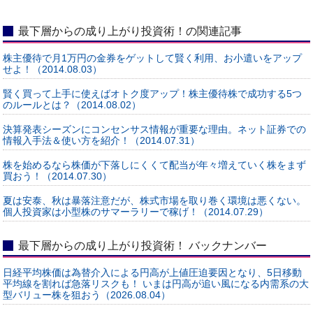
最下層からの成り上がり投資術！の関連記事
株主優待で月1万円の金券をゲットして賢く利用、お小遣いをアップ
せよ！（2014.08.03）
賢く買って上手に使えばオトク度アップ！株主優待株で成功する5つ
のルールとは？（2014.08.02）
決算発表シーズンにコンセンサス情報が重要な理由。ネット証券での
情報入手法＆使い方を紹介！（2014.07.31）
株を始めるなら株価が下落しにくくて配当が年々増えていく株をまず
買おう！（2014.07.30）
夏は安泰、秋は暴落注意だが、株式市場を取り巻く環境は悪くない。
個人投資家は小型株のサマーラリーで稼げ！（2014.07.29）
最下層からの成り上がり投資術！ バックナンバー
日経平均株価は為替介入による円高が上値圧迫要因となり、5日移動
平均線を割れば急落リスクも！ いまは円高が追い風になる内需系の大
型バリュー株を狙おう（2026.08.04）