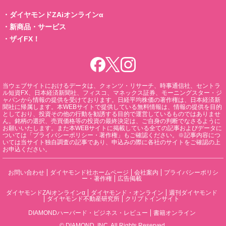
・
ダイヤモンドZAiオンラインα
・
新商品・サービス
・
ザイFX！
当ウェブサイトにおけるデータは、クォンツ・リサーチ、時事通信社、セントラ
ル短資FX、日本経済新聞社、フィスコ、マネックス証券、モーニングスター・ジ
ャパンから情報の提供を受けております。日経平均株価の著作権は、日本経済新
聞社に帰属します。本WEBサイトで提供している無料情報は、情報の提供を目的
としており、投資その他の行動を勧誘する目的で運営しているものではありませ
ん。銘柄の選択、売買価格等の投資の最終決定は、ご自身の判断でなさるように
お願いいたします。また本WEBサイトに掲載している全ての記事およびデータに
ついては「プライバシーポリシー・著作権」もご確認ください。※記事内容につ
いては当サイト独自調査の記事であり、申込みの際に各社のサイトをご確認の上
お申込ください。
お問い合わせ
ダイヤモンド社ホームページ
会社案内
プライバシーポリシ
ー・著作権
広告掲載
ダイヤモンドZAiオンラインα
ダイヤモンド・オンライン
週刊ダイヤモンド
ダイヤモンド不動産研究所
クリプトインサイト
DIAMONDハーバード・ビジネス・レビュー
書籍オンライン
© DIAMOND, INC. All Rights Reserved.