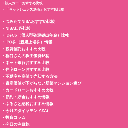
・
法人カードおすすめ比較
・
「キャッシュレス決済」おすすめ比較
・
つみたてNISAおすすめ比較
・
NISA口座比較
・
iDeCo（個人型確定拠出年金）比較
・
IPO株（新規上場株）情報
・
投資信託おすすめ比較
・
桐谷さんの株主優待銘柄
・
ネット銀行おすすめ比較
・
住宅ローンおすすめ比較
・
不動産を高値で売却する方法
・
資産価値が下がらない新築マンション選び
・
カードローンおすすめ比較
・
節約・貯金おすすめ情報
・
ふるさと納税おすすめ情報
・
今月のダイヤモンドZAi
・
投資コラム
・
今日の注目株