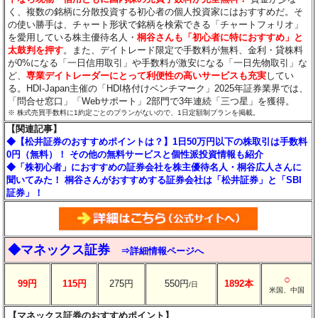
く、複数の銘柄に分散投資する初心者の個人投資家にはおすすめだ。そ
の使い勝手は、チャート形状で銘柄を検索できる「チャートフォリオ」
を愛用している株主優待名人・
桐谷さんも「初心者に特におすすめ」と
太鼓判を押す
。また、デイトレード限定で手数料が無料、金利・貸株料
が0%になる「一日信用取引」や手数料が激安になる「一日先物取引」な
ど、
専業デイトレーダーにとって利便性の高いサービスも充実
してい
る。HDI-Japan主催の「HDI格付けベンチマーク」2025年証券業界では、
「問合せ窓口」「Webサポート」2部門で3年連続「三つ星」を獲得。
※ 株式売買手数料に1約定ごとのプランがないので、1日定額制プランを掲載。
【関連記事】
◆【松井証券のおすすめポイントは？】1日50万円以下の株取引は手数料
0円（無料）！ その他の無料サービスと個性派投資情報も紹介
◆「株初心者」におすすめの証券会社を株主優待名人・桐谷広人さんに
聞いてみた！ 桐谷さんがおすすめする証券会社は「松井証券」と「SBI
証券」！
◆マネックス証券
⇒詳細情報ページへ
○
99円
115円
275円
550円
1892本
/日
米国、中国
【マネックス証券のおすすめポイント】