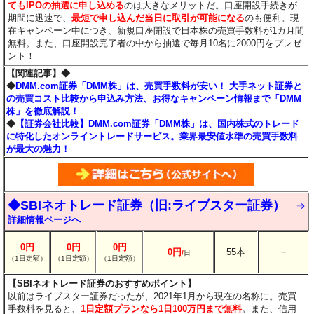
てもIPOの抽選に申し込める
のは大きなメリットだ。口座開設手続きが
期間に迅速で、
最短で申し込んだ当日に取引が可能になる
のも便利。現
在キャンペーン中につき、新規口座開設で日本株の売買手数料が1カ月間
無料。また、口座開設完了者の中から抽選で毎月10名に2000円をプレゼ
ント！
【関連記事】◆
◆
DMM.com証券「DMM株」は、売買手数料が安い！ 大手ネット証券と
の売買コスト比較から申込み方法、お得なキャンペーン情報まで「DMM
株」を徹底解説！
◆
【証券会社比較】DMM.com証券「DMM株」は、国内株式のトレード
に特化したオンライントレードサービス。業界最安値水準の売買手数料
が最大の魅力！
◆SBIネオトレード証券（旧:ライブスター証券）
⇒
詳細情報ページへ
0円
0円
0円
－
0円
55本
/
日
（1日定額）
（1日定額）
（1日定額）
【SBIネオトレード証券のおすすめポイント】
以前はライブスター証券だったが、2021年1月から現在の名称に。売買
手数料を見ると、
1日定額プランなら1日100万円まで無料
。また、信用