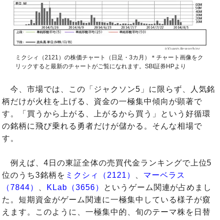
ミクシィ（2121）の株価チャート（日足・3カ月）＊チャート画像をク
リックすると最新のチャートがご覧になれます。SBI証券HPより
今、市場では、この「ジャクソン5」に限らず、人気銘
柄だけが火柱を上げる、資金の一極集中傾向が顕著で
す。「買うから上がる、上がるから買う」という好循環
の銘柄に飛び乗れる勇者だけが儲かる。そんな相場で
す。
例えば、4日の東証全体の売買代金ランキングで上位5
位のうち3銘柄を
ミクシィ（2121）
、
マーベラス
（7844）
、
KLab（3656）
というゲーム関連が占めまし
た。短期資金がゲーム関連に一極集中している様子が窺
えます。このように、一極集中的、旬のテーマ株を日替