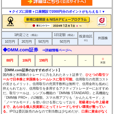
▼クイズに回答＋口座開設で2000円分のポイントがもらえる！▼
1約定ごと
1日定額
（税込）
（税込）
投資信託
外国株
※1
10万円
20万円
50万円
50万円
◆DMM.com証券
⇒詳細情報ページへ
○
－
－
88円
106円
198円
米国
【DMM.com証券のおすすめポイント】
国内株と米国株のトレードに力を入れたネット証券で、
ひとつの取引ツ
ールで日本株と米国株をシームレスに取引可能
。信用取引の売買コスト
の安さもメリット。信用取引の売買手数料は無料で、信用金利も低めに
抑えられており、信用取引を多用するアクティブトレーダーにおすすめ
だ。取引ツールは、シンプル機能の「DMM株 STANDARD」と高機能な
「DMM株 PRO+」の2種類。スマホ用アプリも「かんたんモード」と
「ノーマルモード」を使い分ける形になっており、
初級者から中上級者
まで、あらゆる個人投資家にとってトレードしやすい環境が整ってい
る
。IPOは委託販売のみなので割当数は少なめだが、
口座に資金がなく