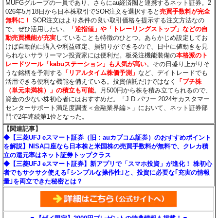
MUFGグループの一員であり、さらにau経済圏と連携するネット証券。2
026年5月18日から日本株取引でSOR注文を選択すると
売買手数料が完全
無料に！
SOR注文はより条件の良い取引価格を提示する注文方法なの
で、ぜひ活用したい。
「逆指値」や「トレーリングストップ」などの自
動売買機能が充実
していることも特徴のひとつ。あらかじめ設定してお
けば自動的に購入や利益確定、損切りができるので、日中に値動きを見
られないサラリーマン投資家には便利だ。板発注機能装備の
本格派のト
レードツール「kabuステーション」も人気が高い
。その日盛り上がりそ
うな銘柄を予測する
「リアルタイム株価予測」
など、デイトレードでも
活用できる便利な機能を備えている。投資信託だけではなく
「プチ株
（単元未満株）」の積立も可能
。月500円から株を積み立てられるので、
資金の少ない株初心者にはおすすめだ。「J.D.パワー 2024年カスタマー
センターサポート満足度調査＜金融業界編＞」において、ネット証券部
門で2年連続第1位となった。
【関連記事】
◆【三菱UFJ eスマート証券（旧：auカブコム証券）のおすすめポイント
を解説】NISA口座なら日本株と米国株の売買手数料が無料で、クレカ積
立の還元率はネット証券トップクラス
◆【三菱UFJ eスマート証券】新アプリで「スマホ投資」が進化！ 株初心
者でもサクサク使える｢シンプルな操作性｣と、投資に必要な｢充実の情報
量｣を両立できた秘密とは？