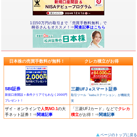
1日50万円の取引まで「売買手数料無料」で
桐谷さんもオススメ！⇒
関連記事はこちら
日本株の売買手数料が無料！
クレカ積立がお得
SBI証券
三菱UFJ eスマート証券
新規口座開設＋条件クリアでもれなく2000円
取引ツール「kabuステーション」が機能充
プレゼント！
実
ザイ・オンラインで
人気NO.1
の大
「三菱UFJカード」などで
クレカ
手ネット証券！
⇒
関連記事
積立
がお得！
⇒
関連記事
ページのトップに戻る