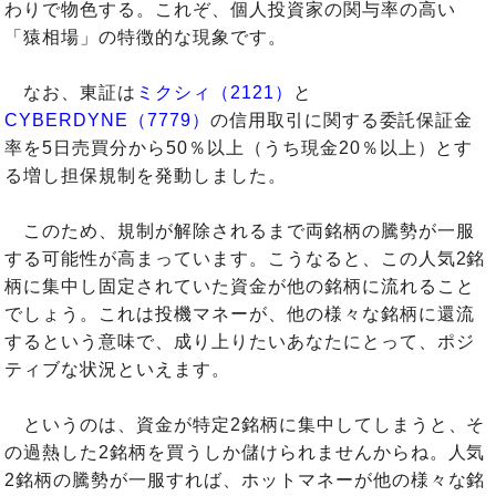
わりで物色する。これぞ、個人投資家の関与率の高い
「猿相場」の特徴的な現象です。
なお、東証は
ミクシィ（2121）
と
CYBERDYNE（7779）
の信用取引に関する委託保証金
率を5日売買分から50％以上（うち現金20％以上）とす
る増し担保規制を発動しました。
このため、規制が解除されるまで両銘柄の騰勢が一服
する可能性が高まっています。こうなると、この人気2銘
柄に集中し固定されていた資金が他の銘柄に流れること
でしょう。これは投機マネーが、他の様々な銘柄に還流
するという意味で、成り上りたいあなたにとって、ポジ
ティブな状況といえます。
というのは、資金が特定2銘柄に集中してしまうと、そ
の過熱した2銘柄を買うしか儲けられませんからね。人気
2銘柄の騰勢が一服すれば、ホットマネーが他の様々な銘