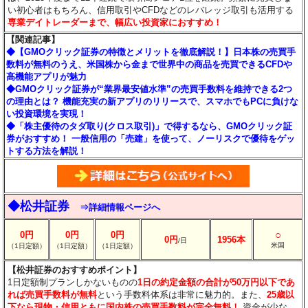
い初心者はもちろん、信用取引やCFDなどのレバレッジ取引も活用する
専業デイトレーダーまで、幅広い投資家におすすめ！
【関連記事】
◆【GMOクリック証券の特徴とメリットを徹底解説！】日本株の売買手
数料が無料のうえ、米国株から金まで世界中の商品を売買できるCFDや
高機能アプリが魅力
◆GMOクリック証券が“業界最安値水準”の売買手数料を維持できる2つ
の理由とは？ 機能充実の新アプリのリリースで、スマホでもPCに負けな
い投資環境を実現！
◆「株主優待のタダ取り(クロス取引)」で得するなら、GMOクリック証
券がおすすめ！ 一般信用の「売建」を使って、ノーリスクで優待をゲッ
トする方法を解説！
◆松井証券
⇒詳細情報ページへ
○
0円
0円
0円
0円
1956本
/日
米国
（1日定額）
（1日定額）
（1日定額）
【松井証券のおすすめポイント】
1日定額制プランしかないものの
1日の約定金額の合計が50万円以下であ
れば売買手数料が無料
という手数料体系は非常に魅力的。また、
25歳以
下なら現物・信用ともに国内株の売買手数料が完全無料！
資金が少な