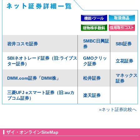
SMBC日興証
岩井コスモ証券
SBI証券
券
SBIネオトレード証券（旧:ライブス
GMOクリッ
立花証券
ター証券）
ク証券
マネックス
DMM.com証券「DMM株」
松井証券
証券
三菱UFJ eスマート証券（旧:auカ
楽天証券
ブコム証券）
»ネット証券比較へ
ザイ・オンラインSiteMap