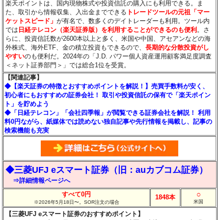
楽天ポイントは、国内現物株式や投資信託の購入にも利用できる。ま
た、取引から情報収集、入出金までできる
トレードツールの元祖「マー
ケットスピード」
が有名で、数多くのデイトレーダーも利用。ツール内
では
日経テレコン（楽天証券版）を利用することができるのも便利
。さ
らに、投資信託数が2600本以上と多く、米国や中国、アセアンなどの海
外株式、海外ETF、金の積立投資もできるので、
長期的な分散投資がし
やすい
のも便利だ。2024年の「J.D. パワー個人資産運用顧客満足度調査
＜ネット証券部門＞」では総合1位を受賞。
【関連記事】
◆【楽天証券の特徴とおすすめポイントを解説！】売買手数料が安く、
初心者にもおすすめの証券会社！ 取引や投資信託の保有で「楽天ポイン
ト」を貯めよう
◆「日経テレコン」「会社四季報」が閲覧できる証券会社を解説！ 利用
料0円ながら、紙媒体では読めない独自記事や先行情報を掲載し、記事の
検索機能も充実
◆三菱UFJ eスマート証券（旧：auカブコム証券）
⇒詳細情報ページへ
○
すべて0円
1848本
米国
※2026年5月18日〜。SOR注文の場合
【三菱UFJ eスマート証券のおすすめポイント】