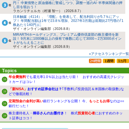
円！ 中東情勢と原油価格に警戒しつつ、調整一巡のAI･半導体関連の押
し目を狙おう！
ラカンリチェルカ（村瀬 智一）（2026.8.7）
日本触媒（4114）、「増配」を発表して、配当利回りが5.7％にアッ
プ！ 年間配当額は1年で23.8％増加、2027年3月期は前期比27円増の｢1
株あたり140円｣に
ザイ・オンライン編集部（2026.8.8）
MIRARTHホールディングス、プレミアム優待倶楽部の株主優待を新
設！ 9月末に1000株以上の保有で株数に応じて3000～2万3000ポイン
トがもらえることに
ザイ・オンライン編集部（2026.8.9）
»アクセスランキング一覧
Topics
年会費無料
でも還元率1.0％以上は当たり前！ おすすめの高還元クレジッ
トカードはコレ！
「新NISA」
おすすめ証券会社は？
｢手数料｣｢投資信託＆米国株の取扱数｣な
どで徹底比較！
定期預金の金利が高い
銀行ランキングを公開！ 今、
もっともお得
なのは○○
銀行だった！
株主優待名人・
桐谷さんのお墨付き
！ 株式
投資初心者
におすすめのネッ
ト証券はココ！