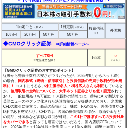
▼【ザイ限定】2000円プレゼントの特典情報も掲載！▼
1約定ごと
1日定額
（税込）
（税込）
投資信託
外国株
※1
10万円
20万円
50万円
50万円
◆GMOクリック証券
⇒詳細情報ページへ
○
すべて0円
163本
（CFD）
※電話注文を除く
【GMOクリック証券のおすすめポイント】
従来から売買手数料の安さがウリだったが、2025年9月からネット取引
の場合、
国内株式（現物・信用取引）と投資信託の売買手数料が完全無
料に！
コストにうるさい
株主優待名人・桐谷広人さんも利用
していると
か。
信用取引の金利については、大手ネット証券よりも低く設定
されて
おり、一般信用売りも可能だ！ 米国株の情報では、瞬時にAIが翻訳する
英語ニュースやグラフ化された決算情報などが提供されており、米国株
CFDの取引に役立つ。商品の品揃えは、株式、FXのほか、外国債券やCF
Dまである充実ぶり。CFDでは、各国の株価指数のほか、原油や金など
の商品、外国株など多彩な取引が可能。
この1社でほぼすべての投資対象
をカバーできる
と言っても過言ではないだろう。国内店頭CFDについて
は、2025年度まで12年連続で取引高シェア1位を継続。頻繁に売買しな