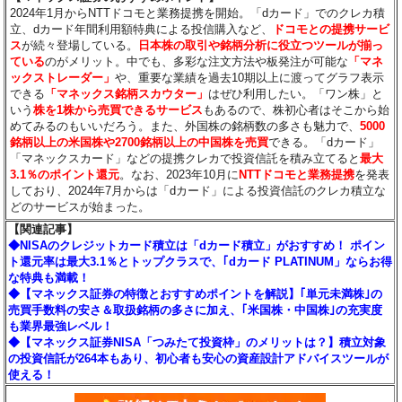
2024年1月からNTTドコモと業務提携を開始。「dカード」でのクレカ積
立、dカード年間利用額特典による投信購入など、
ドコモとの提携サービ
ス
が続々登場している。
日本株の取引や銘柄分析に役立つツールが揃っ
ている
のがメリット。中でも、多彩な注文方法や板発注が可能な
「マネ
ックストレーダー」
や、重要な業績を過去10期以上に渡ってグラフ表示
できる
「マネックス銘柄スカウター」
はぜひ利用したい。「ワン株」と
いう
株を1株から売買できるサービス
もあるので、株初心者はそこから始
めてみるのもいいだろう。また、外国株の銘柄数の多さも魅力で、
5000
銘柄以上の米国株や2700銘柄以上の中国株を売買
できる。「dカード」
「マネックスカード」などの提携クレカで投資信託を積み立てると
最大
3.1％のポイント還元
。なお、2023年10月に
NTTドコモと業務提携
を発表
しており、2024年7月からは「dカード」による投資信託のクレカ積立な
どのサービスが始まった。
【関連記事】
◆NISAのクレジットカード積立は「dカード積立」がおすすめ！ ポイン
ト還元率は最大3.1％とトップクラスで、｢dカード PLATINUM」ならお得
な特典も満載！
◆【マネックス証券の特徴とおすすめポイントを解説】｢単元未満株｣の
売買手数料の安さ＆取扱銘柄の多さに加え、｢米国株・中国株｣の充実度
も業界最強レベル！
◆【マネックス証券NISA「つみたて投資枠」のメリットは？】積立対象
の投資信託が264本もあり、初心者も安心の資産設計アドバイスツールが
使える！