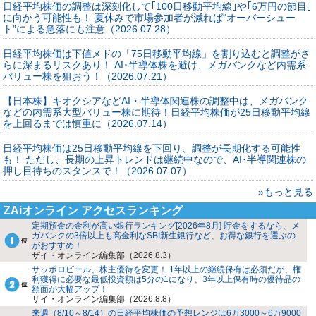
日経平均株価の調整は深刻化して｢100日移動平均線｣や｢6万円の節目｣
に向かう可能性も！ 夏休みで市場参加者が減れば“オーバーシュー
ト”による急落にも注意（2026.07.28）
日経平均株価は下値メドの「75日移動平均線」を割り込むと調整がさ
らに深まるリスクあり！ AI･半導体株を避け、メガバンクなど内需系
バリュー株を狙おう！（2026.07.21）
【日本株】キオクシアなどAI・半導体関連株の調整中は、メガバンク
などの内需系大型バリュー株に期待！日経平均株価が25日移動平均線
を上回るまでは慎重に（2026.07.14）
日経平均株価は25日移動平均線を下回り、調整が長期化する可能性
も！ ただし、長期の上昇トレンドは継続中なので、AI･半導関連株の
押し目待ちのスタンスで！（2026.07.07）
»もっと見る
ZAiオンライン アクセスランキング
定期預金の金利が高い銀行ランキング[2026年8月] 貯金をするなら、メ
ガバンクの3倍以上も高金利なSBI新生銀行など、お得な銀行を選ぶの
がおすすめ！
ザイ・オンライン編集部（2026.8.3）
サッポロビール、株主優待を変更！ 1年以上の継続保有は必須だが、権
利獲得に必要な最低投資額は5分の1になり、3年以上保有時の優待品の
額面が大幅アップ！
ザイ・オンライン編集部（2026.8.8）
来週（8/10～8/14）の日経平均株価の予想レンジは6万3000～6万9000