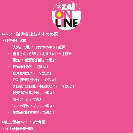
●ネット証券会社おすすめ比較
・
証券会社比較
・
「人気」で選ぶ！おすすめネット証券
・
「桐谷さん」が選ぶ！おすすめネット証券
・
「最短の口座開設日数」で選ぶ！
・
「現物株手数料」で選ぶ！
・
「信用取引コスト」で選ぶ！
・
「IPO（新規公開株）」で選ぶ！
・
「外国株（米国株・中国株など）」で選ぶ！
・
「投資信託の取扱数」で選ぶ！
・
「取引ツール」で選ぶ！
・
「スマホ用株アプリ」で選ぶ！
・
「株主優待検索機能」で選ぶ！
●株主優待おすすめ情報
・
株主優待最新情報