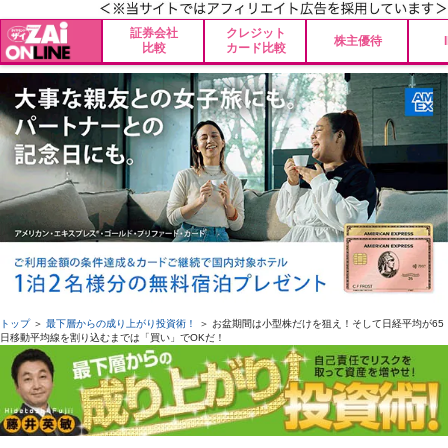
証券会社
クレジット
株主優待
比較
カード比較
トップ
＞
最下層からの成り上がり投資術！
＞ お盆期間は小型株だけを狙え！そして日経平均が65
日移動平均線を割り込むまでは「買い」でOKだ！