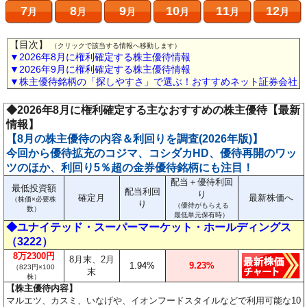
7
8
9
10
11
12
月
月
月
月
月
月
【目次】
（クリックで該当する情報へ移動します）
▼2026年8月に権利確定する株主優待情報
▼2026年9月に権利確定する株主優待情報
▼株主優待銘柄の「探しやすさ」で選ぶ！おすすめネット証券会社
◆2026年8月に権利確定する主なおすすめの株主優待【最新
情報】
【8月の株主優待の内容＆利回りを調査(2026年版)】
今回から優待拡充のコジマ、コシダカHD、優待再開のワッ
ツのほか、利回り5％超の金券優待銘柄にも注目！
配当＋優待利回
最低投資額
配当利回
り
確定月
最新株価へ
（株価×必要株
り
（優待がもらえる
数）
最低単元保有時）
◆ユナイテッド・スーパーマーケット・ホールディングス
（3222）
8万2300円
8月末、2月
1.94%
9.23%
（823円×100
末
株）
【株主優待内容】
マルエツ、カスミ、いなげや、イオンフードスタイルなどで利用可能な10