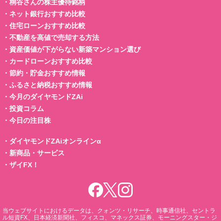
・
桐谷さんの株主優待銘柄
・
ネット銀行おすすめ比較
・
住宅ローンおすすめ比較
・
不動産を高値で売却する方法
・
資産価値が下がらない新築マンション選び
・
カードローンおすすめ比較
・
節約・貯金おすすめ情報
・
ふるさと納税おすすめ情報
・
今月のダイヤモンドZAi
・
投資コラム
・
今日の注目株
・
ダイヤモンドZAiオンラインα
・
新商品・サービス
・
ザイFX！
当ウェブサイトにおけるデータは、クォンツ・リサーチ、時事通信社、セントラ
ル短資FX、日本経済新聞社、フィスコ、マネックス証券、モーニングスター・ジ