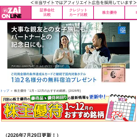
証券会社
クレジット
株主優待
比較
カード比較
トップ
＞ 株主優待「1月～12月のおすすめ銘柄」[2026年]
（2026年7月29日更新！）