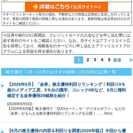
※すべてインターネット取引の場合。手数料などの情報は定期的に見直しを行っていま
すが、更新の関係で最新の情報と異なる場合があります。最新情報は各証券会社の公式
サイトをご確認ください。
※証券や銀行の口座開設、クレジットカードの入会などを申し込む際には
必ず各社のサイトをご確認ください。なお、当サイトはアフィリエイト広
告を採用しており、掲載各社のサービスに申し込むとアフィリエイトプロ
グラムによる収益を得る場合があります。
1
2
3
4
5
最後
株主優待「1月～12月のおすすめ銘柄」[2026年]
株主優待「1月～12月のおすすめ銘柄」[2026年]の記事一覧
【2026年8月】「金券」株主優待利回りランキング！利回り9％
超のメディア工房、5％台の識学、コレックHDなど、8月に権利
確定する金券優待29銘柄を紹介！
[2026年8月6日]
【2026年8月版】株主優待で「QUOカード」や「デジタルギフト」などの
「金券」がもらえる株主優待利回りランキングを公開！ ……
More
【8月の株主優待の内容＆利回りを調査(2026年版)】今回から優