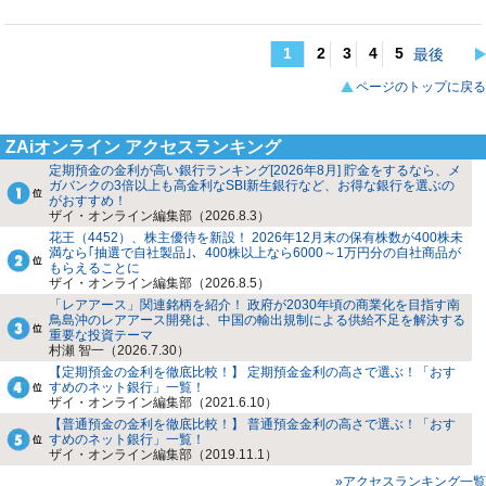
1
2
3
4
5
最後
ページのトップに戻る
ZAiオンライン アクセスランキング
定期預金の金利が高い銀行ランキング[2026年8月] 貯金をするなら、メ
ガバンクの3倍以上も高金利なSBI新生銀行など、お得な銀行を選ぶの
がおすすめ！
ザイ・オンライン編集部（2026.8.3）
花王（4452）、株主優待を新設！ 2026年12月末の保有株数が400株未
満なら｢抽選で自社製品｣、400株以上なら6000～1万円分の自社商品が
もらえることに
ザイ・オンライン編集部（2026.8.5）
「レアアース」関連銘柄を紹介！ 政府が2030年頃の商業化を目指す南
鳥島沖のレアアース開発は、中国の輸出規制による供給不足を解決する
重要な投資テーマ
村瀬 智一（2026.7.30）
【定期預金の金利を徹底比較！】 定期預金金利の高さで選ぶ！「おす
すめのネット銀行」一覧！
ザイ・オンライン編集部（2021.6.10）
【普通預金の金利を徹底比較！】 普通預金金利の高さで選ぶ！「おす
すめのネット銀行」一覧！
ザイ・オンライン編集部（2019.11.1）
»アクセスランキング一覧