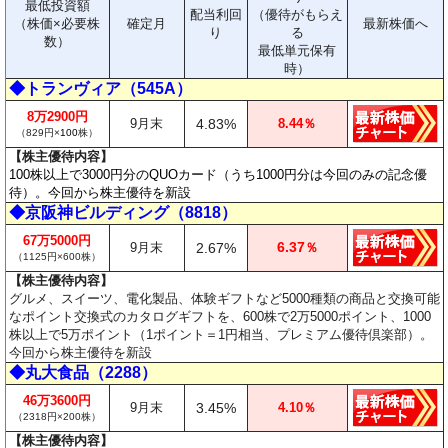
最低投資額
配当利回
（優待がもらえ
（株価×必要株
確定月
最新株価へ
り
る
数）
最低単元保有
時）
◆トランヴィア（545A）
8万2900円
9月末
4.83%
8.44％
（829円×
100
株）
【株主優待内容】
100株以上で3000円分のQUOカード（うち1000円分は今回のみの記念優
待）。今回から株主優待を新設
◆京阪神ビルディング（8818）
67万5000円
6.37
9月末
2.67%
％
（1125円×600株）
【株主優待内容】
グルメ、スイーツ、電化製品、体験ギフトなど5000種類の商品と交換可能
なポイント交換式のカタログギフトを、600株で2万5000ポイント、1000
株以上で5万ポイント（1ポイント＝1円相当、プレミアム優待倶楽部）。
今回から株主優待を新設
◆丸大食品（2288）
46万3600円
9月末
3.45%
4.10％
（2318円×200株）
【株主優待内容】