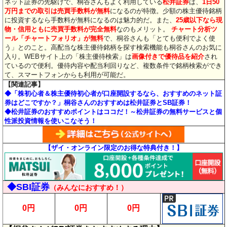
ネット証券の先駆けで、桐谷さんもよく利用している
松井証券
は、
1日50
万円までの取引は売買手数料が無料
になるのが特徴。少額の株主優待銘柄
に投資するなら手数料が無料になるのは魅力的だ。また、
25歳以下なら現
物・信用ともに売買手数料が完全無料
なのもメリット。
チャート分析ツ
ール「チャートフォリオ」が無料
で、桐谷さんも「とても便利でよく使
う」とのこと。高配当な株主優待銘柄を探す検索機能も桐谷さんのお気に
入り。WEBサイト上の「株主優待検索」は
画像付きで優待品を紹介
され
ているので便利。優待内容や配当利回りなど、複数条件で銘柄検索ができ
て、スマートフォンからも利用が可能だ。
【関連記事】
◆「株初心者＆株主優待初心者が口座開設するなら、おすすめのネット証
券はどこですか？」桐谷さんのおすすめは松井証券とSB証券！
◆松井証券のおすすめポイントはココだ！～松井証券の無料サービスと個
性派投資情報を使いこなそう！
【ザイ・オンライン限定のお得な特典付き！】
◆SBI証券
（みんなにおすすめ！）
0円
0円
0円