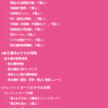
・
「最短の口座開設日数」で選ぶ！
・
「現物株手数料」で選ぶ！
・
「信用取引コスト」で選ぶ！
・
「IPO（新規公開株）」で選ぶ！
・
「外国株（米国株・中国株など）」で選ぶ！
・
「投資信託の取扱数」で選ぶ！
・
「取引ツール」で選ぶ！
・
「スマホ用株アプリ」で選ぶ！
・
「株主優待検索機能」で選ぶ！
●株主優待おすすめ情報
・
株主優待最新情報
・
株主優待情報
・
株主優待人気ランキング
・
桐谷さんの株主優待銘柄
・
株主優待【新設・変更・廃止】最新ニュース
●クレジットカードおすすめ比較
・
クレジットカード比較
・
「達人おすすめ」の最強クレジットカード！
・
「還元率の高さ」で選ぶ！