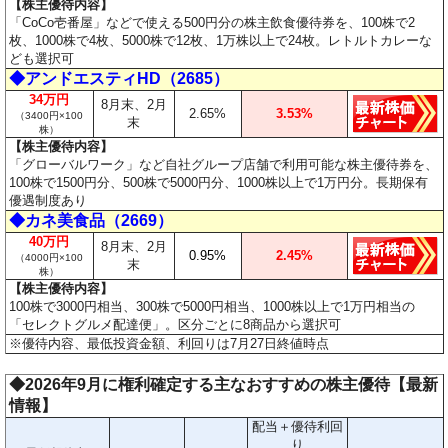
【株主優待内容】
「CoCo壱番屋」などで使える500円分の株主飲食優待券を、100株で2
枚、1000株で4枚、5000株で12枚、1万株以上で24枚。レトルトカレーな
ども選択可
◆アンドエスティHD（2685）
34万円
8月末、2月
2.65%
3.53%
（3400円×100
末
株）
【株主優待内容】
「グローバルワーク」など自社グループ店舗で利用可能な株主優待券を、
100株で1500円分、500株で5000円分、1000株以上で1万円分。長期保有
優遇制度あり
◆カネ美食品（2669）
40万円
8月末、2月
0.95%
2.45%
（4000円×100
末
株）
【株主優待内容】
100株で3000円相当、300株で5000円相当、1000株以上で1万円相当の
「セレクトグルメ配達便」。区分ごとに8商品から選択可
※優待内容、最低投資金額、利回りは7月27日終値時点
◆2026年9月に権利確定する主なおすすめの株主優待【最新
情報】
配当＋優待利回
り