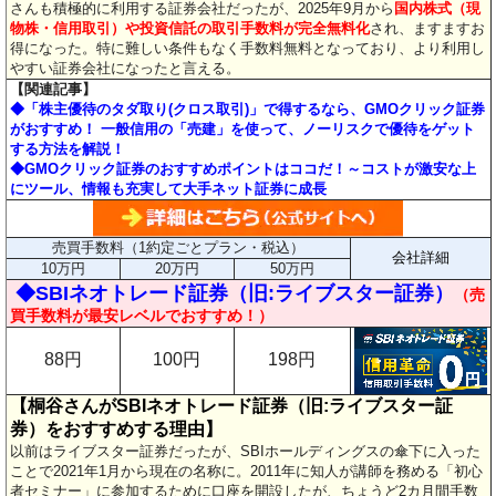
さんも積極的に利用する証券会社だったが、2025年9月から
国内株式（現
物株・信用取引）や投資信託の取引手数料が完全無料化
され、ますますお
得になった。特に難しい条件もなく手数料無料となっており、より利用し
やすい証券会社になったと言える。
【関連記事】
◆「株主優待のタダ取り(クロス取引)」で得するなら、GMOクリック証券
がおすすめ！ 一般信用の「売建」を使って、ノーリスクで優待をゲット
する方法を解説！
◆GMOクリック証券のおすすめポイントはココだ！～コストが激安な上
にツール、情報も充実して大手ネット証券に成長
売買手数料（1約定ごとプラン・税込）
会社詳細
10万円
20万円
50万円
◆SBIネオトレード証券（旧:ライブスター証券）
（売
買手数料が最安レベルでおすすめ！）
88円
100円
198円
【桐谷さんがSBIネオトレード証券（旧:ライブスター証
券）をおすすめする理由】
以前はライブスター証券だったが、SBIホールディングスの傘下に入った
ことで2021年1月から現在の名称に。2011年に知人が講師を務める「初心
者セミナー」に参加するために口座を開設したが、ちょうど2カ月間手数