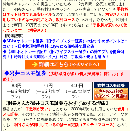
料無料キャンペーンを実施していたため、「2カ月間、必死で売買しまし
た」（桐谷さん）。手数料無料キャンペーンを実施していなくても
手数料
はネット証券でも最安レベル
なので、現在も利用している。
桐谷さんが利
用しているのは一約定ごとの手数料コース
で、5万円までで55円、10万円
までで88円、20万円までで106円（すべて税込）と
「手数料が安いので使
っています」（桐谷さん）
【関連記事】
◆SBIネオトレード証券（旧:ライブスター証券）のおすすめポイントはコ
コだ！～日本株現物手数料はあらゆる価格帯で最安値
◆【SBIネオトレード証券（旧:ライブスター証券）の株アプリを徹底研
究！】特殊注文＆長期間の注文に対応。手数料の安さも魅力！
◆岩井コスモ証券
（少額取引が多い個人投資家に特におすす
め！
）
88円
176円
440円
（一日定額制プ
（一日定額制プ
（一日定額制プ
ラン）
ラン）
ラン）
【桐谷さんが岩井コスモ証券をおすすめする理由】
桐谷さんが
「手数料が安い」
ことから、2000年頃から利用していた
岩井コ
スモ証券
。その後ワケあって他社へ株券を移管する際、スピーディーな対
応をしてくれたことに恩義を感じて、現在に至るまで取引を続けている。
なお、
桐谷さんが利用しているのは一日定額（アクティブコース）
とのこ
と。