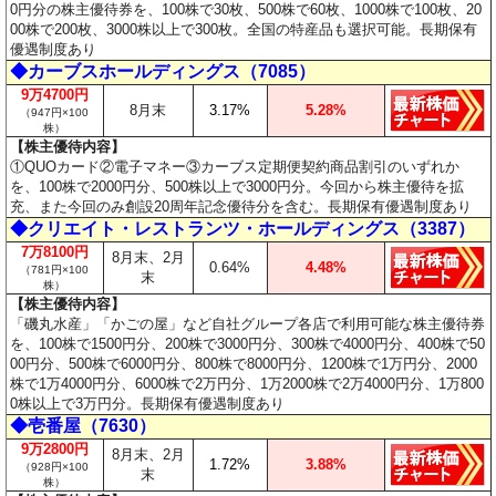
0円分の株主優待券を、100株で30枚、500株で60枚、1000株で100枚、20
00株で200枚、3000株以上で300枚。全国の特産品も選択可能。長期保有
優遇制度あり
◆カーブスホールディングス（7085）
9万4700円
8月末
3.17%
5.28%
（947円×100
株）
【株主優待内容】
①QUOカード②電子マネー③カーブス定期便契約商品割引のいずれか
を、100株で2000円分、500株以上で3000円分。今回から株主優待を拡
充、また今回のみ創設20周年記念優待分を含む。長期保有優遇制度あり
◆クリエイト・レストランツ・ホールディングス（3387）
7万8100円
8月末、2月
0.64%
4.48%
（781円×100
末
株）
【株主優待内容】
「磯丸水産」「かごの屋」など自社グループ各店で利用可能な株主優待券
を、100株で1500円分、200株で3000円分、300株で4000円分、400株で50
00円分、500株で6000円分、800株で8000円分、1200株で1万円分、2000
株で1万4000円分、6000株で2万円分、1万2000株で2万4000円分、1万800
0株以上で3万円分。長期保有優遇制度あり
◆壱番屋（7630）
9万2800円
8月末、2月
1.72%
3.88%
（928円×100
末
株）