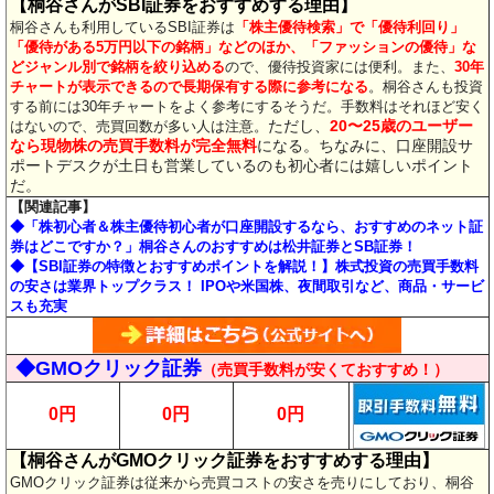
【桐谷さんがSBI証券をおすすめする理由】
桐谷さんも利用しているSBI証券は
「株主優待検索」で「優待利回り」
「優待がある5万円以下の銘柄」などのほか、「ファッションの優待」な
どジャンル別で銘柄を絞り込める
ので、優待投資家には便利。また、
30年
チャートが表示できるので長期保有する際に参考になる
。桐谷さんも投資
する前には30年チャートをよく参考にするそうだ。手数料はそれほど安く
ただし、
20〜25歳のユーザー
はないので、売買回数が多い人は注意。
なら現物株の売買手数料が完全無料
になる。ちなみに、口座開設サ
ポートデスクが土日も営業しているのも初心者には嬉しいポイント
だ。
【関連記事】
◆「株初心者＆株主優待初心者が口座開設するなら、おすすめのネット証
券はどこですか？」桐谷さんのおすすめは松井証券とSB証券！
◆【SBI証券の特徴とおすすめポイントを解説！】株式投資の売買手数料
の安さは業界トップクラス！ IPOや米国株、夜間取引など、商品・サービ
スも充実
◆GMOクリック証券
（売買手数料が安くておすすめ！）
0円
0円
0円
【桐谷さんがGMOクリック証券をおすすめする理由】
GMOクリック証券は従来から売買コストの安さを売りにしており、桐谷