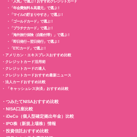
・
「人気」で選ぶ！おすすめクレジットカード
・
「年会費無料＆高還元」で選ぶ！
・
「マイルの貯まりやすさ」で選ぶ！
・
「ゴールドカード」で選ぶ！
・
「プラチナカード」で選ぶ！
・
「海外旅行保険（自動付帯）」で選ぶ！
・
「即日発行～翌日発行」で選ぶ！
・
「ETCカード」で選ぶ！
・
アメリカン・エキスプレスおすすめ比較
・
クレジットカード活用術
・
クレジットカードの達人
・
クレジットカードおすすめ最新ニュース
・
法人カードおすすめ比較
・
「キャッシュレス決済」おすすめ比較
・
つみたてNISAおすすめ比較
・
NISA口座比較
・
iDeCo（個人型確定拠出年金）比較
・
IPO株（新規上場株）情報
・
投資信託おすすめ比較