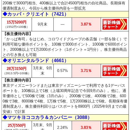
200株で3000円相当、400株以上で合計4500円相当の自社商品。長期保有
優遇制度あり。今回から株主優待内容を一部拡充
◆カッパ・クリエイト（7421）
15万5200円
9月末
―
3.87％
（1552円×100株）
【株主優待内容】
「かっぱ寿司」をはじめ、コロワイドグループの各店舗（一部を除く）で
利用可能な優待ポイントを、100株で3000ポイント、1000株で6000ポイン
ト、2000株以上で1万2000ポイント（1ポイント＝1円分）。株主優待商品
との引き換えも可能
◆オリエンタルランド（4661）
3月末、9月
28万3150円
0.57%
3.71％
末
（2813.5円×100株）
【株主優待内容】
東京ディズニーランドまたは東京ディズニーシーで利用できる1デーパス
ポートを、100株以上で1枚（上場30周年記念で今回9月のみ）。他に、通
常優待として500株で1枚（3月のみ）、2000株で1枚、4000株で2枚、600
0株で3枚、8000株で4枚、1万株で5枚、1万2000株以上で6枚。長期保有優
遇制度あり。株主優待利回りはパスポートを8900円（2025年9月までの最
安値）で計算
◆マツキヨココカラ＆カンパニー（3088）
3月末、9月
25万550円
2.24%
3.83％