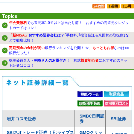
Topics
年会費無料
でも還元率1.0％以上は当たり前！ おすすめの高還元クレジッ
トカードはコレ！
「新NISA」
おすすめ証券会社は？
｢手数料｣｢投資信託＆米国株の取扱数｣な
どで徹底比較！
定期預金の金利が高い
銀行ランキングを公開！ 今、
もっともお得
なのは○○
銀行だった！
株主優待名人・
桐谷さんのお墨付き
！ 株式
投資初心者
におすすめのネッ
ト証券はココ！
SMBC日興証
岩井コスモ証券
SBI証券
券
SBIネオトレード証券（旧:ライブス
GMOクリッ