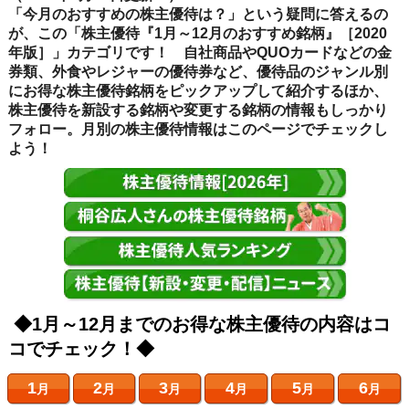
「今月のおすすめの株主優待は？」という疑問に答えるの
が、この「株主優待『1月～12月のおすすめ銘柄』［2020
年版］」カテゴリです！ 自社商品やQUOカードなどの金
券類、外食やレジャーの優待券など、優待品のジャンル別
にお得な株主優待銘柄をピックアップして紹介するほか、
株主優待を新設する銘柄や変更する銘柄の情報もしっかり
フォロー。月別の株主優待情報はこのページでチェックし
よう！
◆1月～12月までのお得な株主優待の内容はコ
コでチェック！◆
1
2
3
4
5
6
月
月
月
月
月
月