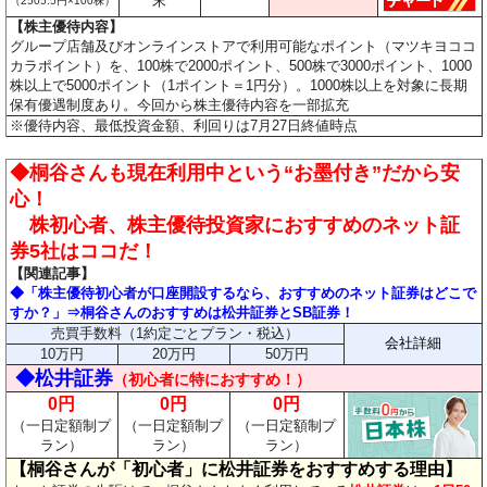
末
（2505.5円×100株）
【株主優待内容】
グループ店舗及びオンラインストアで利用可能なポイント（マツキヨココ
カラポイント）を、100株で2000ポイント、500株で3000ポイント、1000
株以上で5000ポイント（1ポイント＝1円分）。1000株以上を対象に長期
保有優遇制度あり。今回から株主優待内容を一部拡充
※優待内容、最低投資金額、利回りは7月27日終値時点
◆桐谷さんも現在利用中という“お墨付き”だから安
心！
株初心者、株主優待投資家におすすめのネット証
券5社はココだ！
【関連記事】
◆「株主優待初心者が口座開設するなら、おすすめのネット証券はどこで
すか？」⇒桐谷さんのおすすめは松井証券とSB証券！
売買手数料（1約定ごとプラン・税込）
会社詳細
10万円
20万円
50万円
◆松井証券
（
初心者に特におすすめ！）
0円
0円
0円
（一日定額制プ
（一日定額制プ
（一日定額制プ
ラン）
ラン）
ラン）
【桐谷さんが「初心者」に松井証券をおすすめする理由】