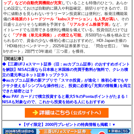
ップ」などの自動売買機能が充実
していることも特徴のひとつ。あらか
じめ設定しておけば自動的に購入や利益確定、損切りができるので、日
中に値動きを見られないサラリーマン投資家には便利だ。板発注機能装
備の
本格派のトレードツール「kabuステーション」も人気が高い
。その
日盛り上がりそうな銘柄を予測する
「リアルタイム株価予測」
など、デ
イトレードでも活用できる便利な機能を備えている。投資信託だけでは
なく
「プチ株（単元未満株）」の積立も可能
。月500円から株を積み立て
られるので、資金の少ない株初心者にはおすすめだ。HDI-Japan主催の
「HDI格付けベンチマーク」2025年証券業界では、「問合せ窓口」「We
bサポート」2部門で3年連続「三つ星」を獲得。
【関連記事】
◆【三菱UFJ eスマート証券（旧：auカブコム証券）のおすすめポイント
を解説】NISA口座なら日本株と米国株の売買手数料が無料で、クレカ積
立の還元率はネット証券トップクラス
◆auカブコム証券の新アプリで「スマホ投資」が進化！ 株初心者でもサ
クサク使える｢シンプルな操作性｣と、投資に必要な｢充実の情報量｣を両立
できた秘密とは？
◆au PAY カード｣で積立投資すると最大5％のPontaポイントがたまる！
NISAも対象なので、これから投資を始める人にもおすすめ
▼【ザイ限定】2000円プレゼントの特典情報も掲載！▼