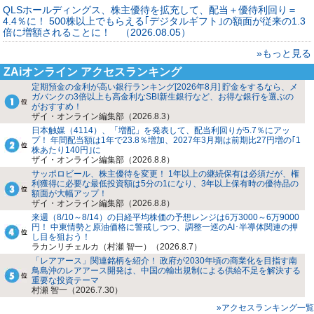
QLSホールディングス、株主優待を拡充して、配当＋優待利回り＝
4.4％に！ 500株以上でもらえる｢デジタルギフト｣の額面が従来の1.3
倍に増額されることに！ （2026.08.05）
»もっと見る
ZAiオンライン アクセスランキング
定期預金の金利が高い銀行ランキング[2026年8月] 貯金をするなら、メ
ガバンクの3倍以上も高金利なSBI新生銀行など、お得な銀行を選ぶの
がおすすめ！
ザイ・オンライン編集部（2026.8.3）
日本触媒（4114）、「増配」を発表して、配当利回りが5.7％にアッ
プ！ 年間配当額は1年で23.8％増加、2027年3月期は前期比27円増の｢1
株あたり140円｣に
ザイ・オンライン編集部（2026.8.8）
サッポロビール、株主優待を変更！ 1年以上の継続保有は必須だが、権
利獲得に必要な最低投資額は5分の1になり、3年以上保有時の優待品の
額面が大幅アップ！
ザイ・オンライン編集部（2026.8.8）
来週（8/10～8/14）の日経平均株価の予想レンジは6万3000～6万9000
円！ 中東情勢と原油価格に警戒しつつ、調整一巡のAI･半導体関連の押
し目を狙おう！
ラカンリチェルカ（村瀬 智一）（2026.8.7）
「レアアース」関連銘柄を紹介！ 政府が2030年頃の商業化を目指す南
鳥島沖のレアアース開発は、中国の輸出規制による供給不足を解決する
重要な投資テーマ
村瀬 智一（2026.7.30）
»アクセスランキング一覧