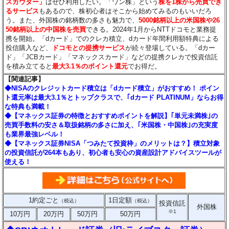
スカウター」
はぜひ利用したい。「ワン株」という
株を1株から売買でき
るサービス
もあるので、株初心者はそこから始めてみるのもいいだろ
う。また、外国株の銘柄数の多さも魅力で、
5000銘柄以上の米国株や26
50銘柄以上の中国株を売買
できる。2024年1月からNTTドコモと業務提
携を開始。「dカード」でのクレカ積立、dカード年間利用額特典による
投信購入など、
ドコモとの提携サービス
が続々登場している。「dカー
ド」「JCBカード」「マネックスカード」などの提携クレカで投資信託
を積み立てると
最大3.1％のポイント還元
でお得だ。
【関連記事】
◆NISAのクレジットカード積立は「dカード積立」がおすすめ！ ポイン
ト還元率は最大3.1％とトップクラスで、｢dカード PLATINUM」ならお得
な特典も満載！
◆【マネックス証券の特徴とおすすめポイントを解説】｢単元未満株｣の
売買手数料の安さ＆取扱銘柄の多さに加え、｢米国株・中国株｣の充実度
も業界最強レベル！
◆【マネックス証券NISA「つみたて投資枠」のメリットは？】積立対象
の投資信託が264本もあり、初心者も安心の資産設計アドバイスツールが
使える！
1約定ごと
1日定額
（税込）
（税込）
投資信託
外国株
※1
10万円
20万円
50万円
50万円