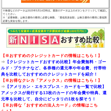
※株価などのデータは2025年5月14日時点。最新のデータは上のボタンをクリックして確認し
てください。
※「必要株数」は株主優待の獲得に必要な株数、「最低投資金額」は株主優待の獲得に最低限
必要な資金を指します。
【※
おすすめのクレジットカード
の情報はこちら！】
⇒
【クレジットカードおすすめ比較】年会費無料・ゴー
ルド・プラチナなど、各券種の還元率や年会費、付帯特
典を比較しておすすめのクレジットカードを紹介！
【※お得なクレカ「
アメックス
」の情報はこちら！】
⇒
【アメリカン・エキスプレス・カードを一覧で比較】
アメックスが発行する13枚のカードの年会費や特典、還
元率を比較して、自分にピッタリの1枚を探そう！
【※お得な「
おすすめの法人カード
」の情報はこち