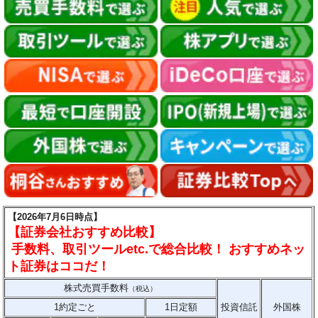
【2026年7月6日時点】
【証券会社おすすめ比較】
手数料、取引ツールetc.で総合比較！ おすすめネッ
ト証券はココだ！
株式売買手数料
（税込）
1約定ごと
1日定額
投資信託
外国株