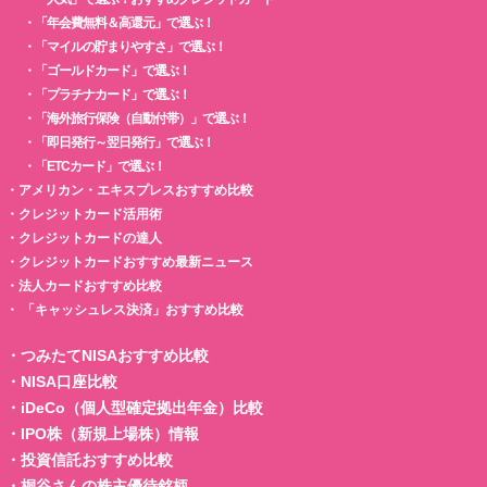
・
「年会費無料＆高還元」で選ぶ！
・
「マイルの貯まりやすさ」で選ぶ！
・
「ゴールドカード」で選ぶ！
・
「プラチナカード」で選ぶ！
・
「海外旅行保険（自動付帯）」で選ぶ！
・
「即日発行～翌日発行」で選ぶ！
・
「ETCカード」で選ぶ！
・
アメリカン・エキスプレスおすすめ比較
・
クレジットカード活用術
・
クレジットカードの達人
・
クレジットカードおすすめ最新ニュース
・
法人カードおすすめ比較
・
「キャッシュレス決済」おすすめ比較
・
つみたてNISAおすすめ比較
・
NISA口座比較
・
iDeCo（個人型確定拠出年金）比較
・
IPO株（新規上場株）情報
・
投資信託おすすめ比較
・
桐谷さんの株主優待銘柄