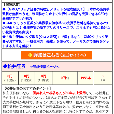
【関連記事】
◆【GMOクリック証券の特徴とメリットを徹底解説！】日本株の売買手
数料が無料のうえ、米国株から金まで世界中の商品を売買できるCFDや
高機能アプリが魅力
◆GMOクリック証券が“業界最安値水準”の売買手数料を維持できる2つ
の理由とは？ 機能充実の新アプリのリリースで、スマホでもPCに負けな
い投資環境を実現！
◆「株主優待のタダ取り(クロス取引)」で得するなら、GMOクリック証
券がおすすめ！ 一般信用の「売建」を使って、ノーリスクで優待をゲッ
トする方法を解説！
◆松井証券
⇒詳細情報ページへ
○
0円
0円
0円
0円
1953本
/日
米国
（1日定額）
（1日定額）
（1日定額）
【松井証券のおすすめポイント】
株主優待狙いなら、
優待名人の桐谷さんが30年以上愛用
している松井証
券がおすすめ証券のひとつ。1日の約定金額の合計が50万円以下であれば
売買手数料が無料で、さらに25歳以下なら現物・信用ともに国内株の売
買手数料が完全無料という手数料体系は魅力。資金が少なく、複数の銘
柄に分散投資したい初心者の個人投資家には特におすすめだ。取引アプ