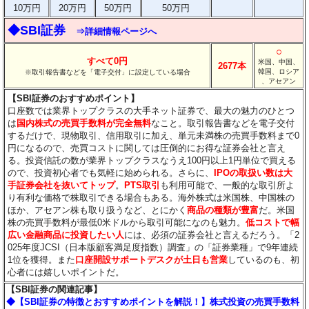
10万円
20万円
50万円
50万円
◆SBI証券
⇒詳細情報ページへ
○
すべて0円
米国、中国、
2677本
韓国、ロシア
※取引報告書などを「電子交付」に設定している場合
、アセアン
【SBI証券のおすすめポイント】
口座数では業界トップクラスの大手ネット証券で、最大の魅力のひとつ
は
国内株式の売買手数料が完全無料
なこと。取引報告書などを電子交付
するだけで、現物取引、信用取引に加え、単元未満株の売買手数料まで0
円になるので、売買コストに関しては圧倒的にお得な証券会社と言え
る。投資信託の数が業界トップクラスなうえ100円以上1円単位で買える
ので、投資初心者でも気軽に始められる。さらに、
IPOの取扱い数は大
手証券会社を抜いてトップ
。
PTS取引
も利用可能で、一般的な取引所よ
り有利な価格で株取引できる場合もある。海外株式は米国株、中国株の
ほか、アセアン株も取り扱うなど、とにかく
商品の種類が豊富
だ。米国
株の売買手数料が最低0米ドルから取引可能になのも魅力。
低コストで幅
広い金融商品に投資したい人
には、必須の証券会社と言えるだろう。「2
025年度JCSI（日本版顧客満足度指数）調査」の「証券業種」で9年連続
1位を獲得。また
口座開設サポートデスクが土日も営業
しているのも、初
心者には嬉しいポイントだ。
【SBI証券の関連記事】
◆【SBI証券の特徴とおすすめポイントを解説！】株式投資の売買手数料