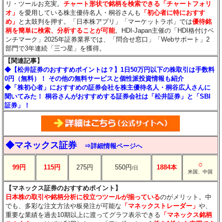
リ・ツールお充実。
チャート形状で銘柄を検索できる「チャートフォリ
オ」
を愛用している株主優待名人・桐谷さんも
「初心者に特におすす
め」
と太鼓判を押す。「日本株アプリ」「マーケットラボ」では
優待銘
柄を簡単に検索、分析することが可能
。HDI-Japan主催の「HDI格付けベ
ンチマーク」2025年証券業界では、「問合せ窓口」「Webサポート」2
部門で3年連続「三つ星」を獲得。
【関連記事】
◆【松井証券のおすすめポイントは？】1日50万円以下の株取引は手数料
0円（無料）！ その他の無料サービスと個性派投資情報も紹介
◆「株初心者」におすすめの証券会社を株主優待名人・桐谷広人さんに
聞いてみた！ 桐谷さんがおすすめする証券会社は「松井証券」と「SBI
証券」！
◆マネックス証券
⇒詳細情報ページへ
○
99円
115円
275円
550円
1884本
/日
米国、中国
【マネックス証券のおすすめポイント】
日本株の取引や銘柄分析に役立つツールが揃っている
のがメリット。中
でも、多彩な注文方法や板発注が可能な
「マネックストレーダー」
や、
重要な業績を過去10期以上に渡ってグラフ表示できる
「マネックス銘柄