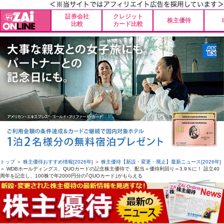
証券会社
クレジット
株主優待
比較
カード比較
トップ
＞
株主優待おすすめ情報[2026年]
＞
株主優待【新設・変更・廃止】最新ニュース[2026年]
＞ WDBホールディングス、QUOカードの記念株主優待で、配当＋優待利回り＝3.9％に！ 設立40
周年を記念し、100株で年2000円分の｢QUOカード｣がもらえる