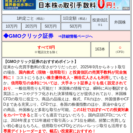
1約定ごと
1日定額
（税込）
（税込）
投資信託
外国株
※1
10万円
20万円
50万円
50万円
◆GMOクリック証券
⇒詳細情報ページへ
○
すべて0円
163本
（CFD）
※電話注文を除く
【GMOクリック証券のおすすめポイント】
従来から売買手数料の安さがウリだったが、2025年9月からネット取引
の場合、
国内株式（現物・信用取引）と投資信託の売買手数料が完全無
料に！
コストにうるさい
株主優待名人・桐谷広人さんも利用
していると
か。
信用取引の金利については、大手ネット証券よりも低く設定されて
おり
、一般信用売りも可能だ！ 米国株の情報では、瞬時にAIが翻訳する
英語ニュースやグラフ化された決算情報などが提供されており、米国株
CFDの取引に役立つ。商品の品揃えは、株式、FXのほか、外国債券やCF
Dまである充実ぶり。CFDでは、各国の株価指数のほか、原油や金など
の商品、外国株など多彩な取引が可能。
この1社でほぼすべての投資対象
をカバーできる
と言っても過言ではないだろう。国内店頭CFDについて
は、2024年度まで11年連続で取引高シェア1位を継続。頻繁に売買しな
い初心者はもちろん、信用取引やCFDなどのレバレッジ取引も活用する
専業デイトレーダーまで、幅広い投資家におすすめ！