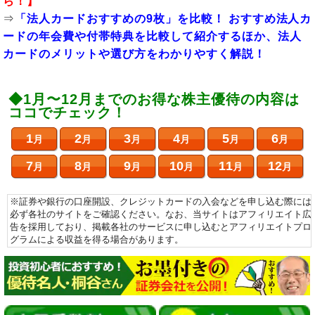
ら！】
⇒
「法人カードおすすめの9枚」を比較！ おすすめ法人カ
ードの年会費や付帯特典を比較して紹介するほか、法人
カードのメリットや選び方をわかりやすく解説！
◆1月〜12月までのお得な株主優待の内容は
ココでチェック！
1
2
3
4
5
6
月
月
月
月
月
月
7
8
9
10
11
12
月
月
月
月
月
月
※証券や銀行の口座開設、クレジットカードの入会などを申し込む際には
必ず各社のサイトをご確認ください。なお、当サイトはアフィリエイト広
告を採用しており、掲載各社のサービスに申し込むとアフィリエイトプロ
グラムによる収益を得る場合があります。