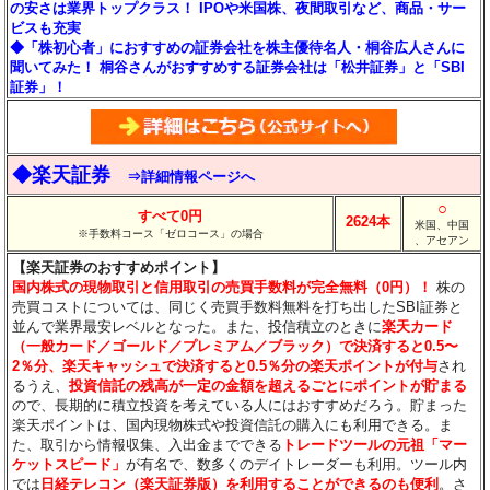
の安さは業界トップクラス！ IPOや米国株、夜間取引など、商品・サー
ビスも充実
◆「株初心者」におすすめの証券会社を株主優待名人・桐谷広人さんに
聞いてみた！ 桐谷さんがおすすめする証券会社は「松井証券」と「SBI
証券」！
◆楽天証券
⇒詳細情報ページへ
○
すべて0円
2624本
米国、中国
※手数料コース「ゼロコース」の場合
、アセアン
【楽天証券のおすすめポイント】
国内株式の現物取引と信用取引の売買手数料が完全無料（0円）！
株の
売買コストについては、同じく売買手数料無料を打ち出したSBI証券と
並んで業界最安レベルとなった。また、投信積立のときに
楽天カード
（一般カード／ゴールド／プレミアム／ブラック）で決済すると0.5〜
2％分
、楽天キャッシュで決済すると0.5％分
の楽天ポイントが付与
され
るうえ、
投資信託の残高が一定の金額を超えるごとにポイントが貯まる
ので、長期的に積立投資を考えている人にはおすすめだろう。貯まった
楽天ポイントは、国内現物株式や投資信託の購入にも利用できる。ま
た、取引から情報収集、入出金までできる
トレードツールの元祖「マー
ケットスピード」
が有名で、数多くのデイトレーダーも利用。ツール内
では
日経テレコン（楽天証券版）を利用することができるのも便利
。さ