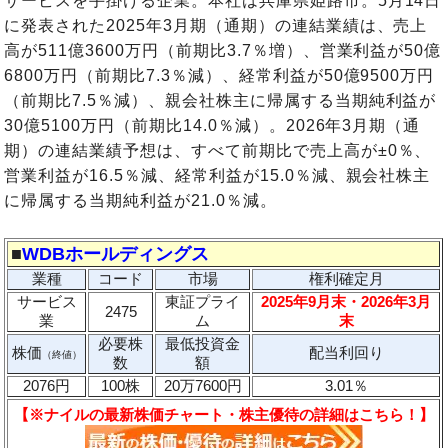
サービスを手掛ける企業。本社は兵庫県姫路市。5月14日
に発表された2025年3月期（通期）の連結業績は、売上
高が511億3600万円（前期比3.7％増）、営業利益が50億
6800万円（前期比7.3％減）、経常利益が50億9500万円
（前期比7.5％減）、親会社株主に帰属する当期純利益が
30億5100万円（前期比14.0％減）。2026年3月期（通
期）の連結業績予想は、すべて前期比で売上高が±0％、
営業利益が16.5％減、経常利益が15.0％減、親会社株主
に帰属する当期純利益が21.0％減。
■
WDBホールディングス
業種
コード
市場
権利確定月
サービス
東証プライ
2025年9月末・2026年3月
2475
業
ム
末
必要株
最低投資金
株価
配当利回り
（終値）
数
額
2076円
100株
20万7600円
3.01％
【※ナイルの最新株価チャート・株主優待の詳細はこちら！】