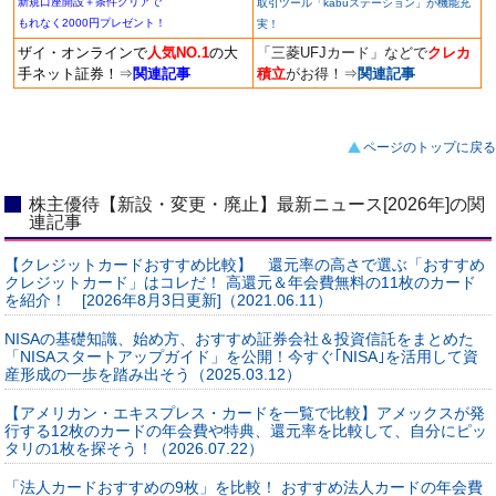
新規口座開設＋条件クリアで
取引ツール「kabuステーション」が機能充
もれなく2000円プレゼント！
実！
ザイ・オンラインで
人気NO.1
の大
「三菱UFJカード」などで
クレカ
手ネット証券！
⇒
関連記事
積立
がお得！
⇒
関連記事
ページのトップに戻る
株主優待【新設・変更・廃止】最新ニュース[2026年]の関
連記事
【クレジットカードおすすめ比較】 還元率の高さで選ぶ「おすすめ
クレジットカード」はコレだ！ 高還元＆年会費無料の11枚のカード
を紹介！ [2026年8月3日更新]（2021.06.11）
NISAの基礎知識、始め方、おすすめ証券会社＆投資信託をまとめた
「NISAスタートアップガイド」を公開！今すぐ｢NISA｣を活用して資
産形成の一歩を踏み出そう（2025.03.12）
【アメリカン・エキスプレス・カードを一覧で比較】アメックスが発
行する12枚のカードの年会費や特典、還元率を比較して、自分にピッ
タリの1枚を探そう！（2026.07.22）
「法人カードおすすめの9枚」を比較！ おすすめ法人カードの年会費