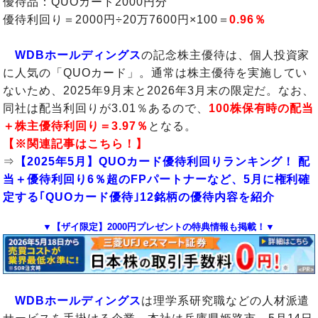
優待品：QUOカード2000円分
優待利回り＝2000円÷20万7600円×100＝
0.96％
WDBホールディングス
の記念株主優待は、個人投資家
に人気の「QUOカード」。通常は株主優待を実施してい
ないため、2025年9月末と2026年3月末の限定だ。なお、
同社は配当利回りが3.01％あるので、
100株保有時の配当
＋株主優待利回り＝3.97％
となる。
【※関連記事はこちら！】
⇒
【2025年5月】QUOカード優待利回りランキング！ 配
当＋優待利回り6％超のFPパートナーなど、5月に権利確
定する｢QUOカード優待｣12銘柄の優待内容を紹介
▼【ザイ限定】2000円プレゼントの特典情報も掲載！▼
WDBホールディングス
は
理学系研究職などの人材派遣