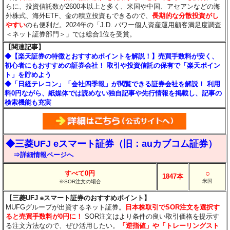
らに、投資信託数が2600本以上と多く、米国や中国、アセアンなどの海
外株式、海外ETF、金の積立投資もできるので、
長期的な分散投資がし
やすい
のも便利だ。2024年の「J.D. パワー個人資産運用顧客満足度調査
＜ネット証券部門＞」では総合1位を受賞。
【関連記事】
◆【楽天証券の特徴とおすすめポイントを解説！】売買手数料が安く、
初心者にもおすすめの証券会社！ 取引や投資信託の保有で「楽天ポイン
ト」を貯めよう
◆「日経テレコン」「会社四季報」が閲覧できる証券会社を解説！ 利用
料0円ながら、紙媒体では読めない独自記事や先行情報を掲載し、記事の
検索機能も充実
◆三菱UFJ eスマート証券（旧：auカブコム証券）
⇒詳細情報ページへ
○
すべて0円
1847本
米国
※SOR注文の場合
【三菱UFJ eスマート証券のおすすめポイント】
MUFGグループが出資するネット証券。
日本株取引でSOR注文を選択す
ると売買手数料が0円に！
SOR注文はより条件の良い取引価格を提示す
る注文方法なので、ぜひ活用したい。
「逆指値」や「トレーリングスト