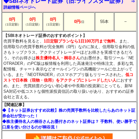
◆SBIネオトレード証券（旧:ライブスター証券）
⇒
詳細情報ページへ
0円
0円
0円
－
0円
55本
/
日
（1日定額）
（1日定額）
（1日定額）
【SBIネオトレード証券のおすすめポイント】
売買手数料を見ると、
1日定額プランなら1日100万円まで無料
。また、
信用取引の売買手数料が完全無料（0円）なのに加え、信用取引金利の低
さもトップクラス。アクティブトレーダーほどお得さを実感できるだろ
う。そのお得さは
株主優待名人・桐谷さん
のお墨付き。取引ツール「NE
OTRADER」のPC版は板情報を利用した高速発注や特殊注文、多彩な気
配情報、チャート表示などオールインワンの高機能ツールに仕上がって
いる。また「NEOTRADER」のスマホアプリ版もリリースされた。
低コ
ストで日本株（現物・信用）をアクティブにトレードしたい人
におすす
め。また、売買頻度の少ない初心者や中長期の投資家にとっても、新NI
SA対応や低コストな個性派投資信託の取り扱いがあり、おすすめの証券
会社と言える。
【関連記事】
◆【ネット証券おすすめ比較】株の売買手数料を比較したらあのネット証
券会社が安かった！
◆株主優待名人の桐谷さんお墨付きのネット証券は？ 手数料、使い勝手で
口座を使い分けるのが桐谷流！