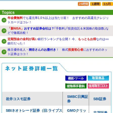
Topics
年会費無料
でも還元率1.0％以上は当たり前！ おすすめの高還元クレジッ
トカードはコレ！
「新NISA」
おすすめ証券会社は？
｢手数料｣｢投資信託＆米国株の取扱数｣な
どで徹底比較！
定期預金の金利が高い
銀行ランキングを公開！ 今、
もっともお得
なのは○○
銀行だった！
株主優待名人・
桐谷さんのお墨付き
！ 株式
投資初心者
におすすめのネッ
ト証券はココ！
SMBC日興証
岩井コスモ証券
SBI証券
券
SBIネオトレード証券（旧:ライブス
GMOクリッ
立花証券