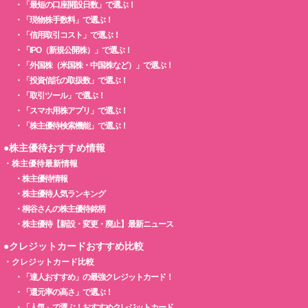
・
「最短の口座開設日数」で選ぶ！
・
「現物株手数料」で選ぶ！
・
「信用取引コスト」で選ぶ！
・
「IPO（新規公開株）」で選ぶ！
・
「外国株（米国株・中国株など）」で選ぶ！
・
「投資信託の取扱数」で選ぶ！
・
「取引ツール」で選ぶ！
・
「スマホ用株アプリ」で選ぶ！
・
「株主優待検索機能」で選ぶ！
●株主優待おすすめ情報
・
株主優待最新情報
・
株主優待情報
・
株主優待人気ランキング
・
桐谷さんの株主優待銘柄
・
株主優待【新設・変更・廃止】最新ニュース
●クレジットカードおすすめ比較
・
クレジットカード比較
・
「達人おすすめ」の最強クレジットカード！
・
「還元率の高さ」で選ぶ！
・
「人気」で選ぶ！おすすめクレジットカード