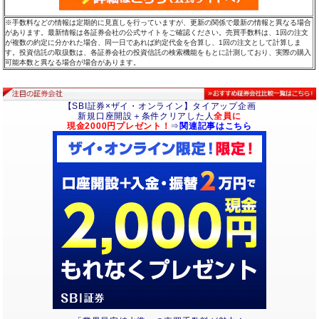
※手数料などの情報は定期的に見直しを行っていますが、更新の関係で最新の情報と異なる場合
があります。最新情報は各証券会社の公式サイトをご確認ください。売買手数料は、1回の注文
が複数の約定に分かれた場合、同一日であれば約定代金を合算し、1回の注文として計算しま
す。投資信託の取扱数は、各証券会社の投資信託の検索機能をもとに計測しており、実際の購入
可能本数と異なる場合が場合があります。
【SBI証券×ザイ・オンライン】タイアップ企画
新規口座開設＋条件クリアした人
全員に
現金2000円プレゼント！
⇒
関連記事はこちら