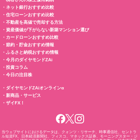
・
ネット銀行おすすめ比較
・
住宅ローンおすすめ比較
・
不動産を高値で売却する方法
・
資産価値が下がらない新築マンション選び
・
カードローンおすすめ比較
・
節約・貯金おすすめ情報
・
ふるさと納税おすすめ情報
・
今月のダイヤモンドZAi
・
投資コラム
・
今日の注目株
・
ダイヤモンドZAiオンラインα
・
新商品・サービス
・
ザイFX！
当ウェブサイトにおけるデータは、クォンツ・リサーチ、時事通信社、セントラ
ル短資FX、日本経済新聞社、フィスコ、マネックス証券、モーニングスター・ジ