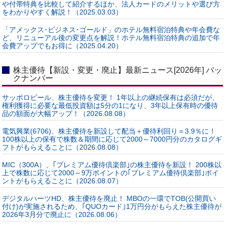
や付帯特典を比較して紹介するほか、法人カードのメリットや選び方
をわかりやすく解説！（2025.03.03）
「アメックス･ビジネス･ゴールド」のホテル無料宿泊特典や年会費な
ど、リニューアル後の変更点を解説！ホテル無料宿泊特典の追加で年
会費アップでもお得に（2025.04.20）
株主優待【新設・変更・廃止】最新ニュース[2026年] バッ
クナンバー
サッポロビール、株主優待を変更！ 1年以上の継続保有は必須だが、
権利獲得に必要な最低投資額は5分の1になり、3年以上保有時の優待
品の額面が大幅アップ！（2026.08.08）
電気興業(6706)、株主優待を新設して配当＋優待利回り＝3.9％に！
100株以上の保有で株数＆期間に応じて2000～7000円分のカタログギ
フトがもらえることに（2026.08.08）
MIC（300A）、｢プレミアム優待倶楽部｣の株主優待を新設！ 200株以
上で株数に応じて2000～9万ポイントの｢プレミアム優待倶楽部｣ポイ
ントがもらえることに（2026.08.07）
デジタルハーツHD、株主優待を廃止！ MBOの一環でTOB(公開買い
付け)が実施されるため、｢QUOカード｣1万円分がもらえた株主優待が
2026年3月分で廃止に（2026.08.06）