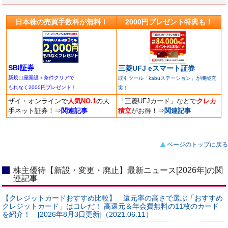
日本株の売買手数料が無料！
2000円プレゼント特典も！
SBI証券
三菱UFJ eスマート証券
新規口座開設＋条件クリアで
取引ツール「kabuステーション」が機能充
もれなく2000円プレゼント！
実！
ザイ・オンラインで
人気NO.1
の大
「三菱UFJカード」などで
クレカ
手ネット証券！
⇒
関連記事
積立
がお得！
⇒
関連記事
ページのトップに戻る
株主優待【新設・変更・廃止】最新ニュース[2026年]の関
連記事
【クレジットカードおすすめ比較】 還元率の高さで選ぶ「おすすめ
クレジットカード」はコレだ！ 高還元＆年会費無料の11枚のカード
を紹介！ [2026年8月3日更新]（2021.06.11）