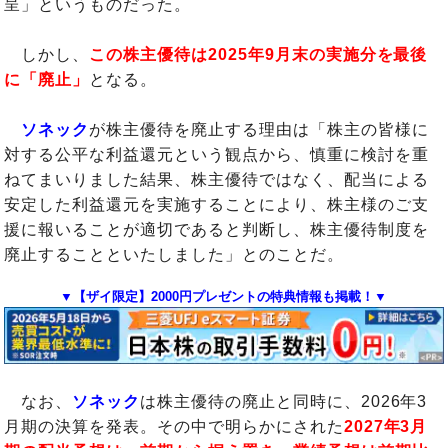
呈」というものだった。
しかし、
この株主優待は2025年9月末の実施分を最後
に「廃止」
となる。
ソネック
が株主優待を廃止する理由は「株主の皆様に
対する公平な利益還元という観点から、慎重に検討を重
ねてまいりました結果、株主優待ではなく、配当による
安定した利益還元を実施することにより、株主様のご支
援に報いることが適切であると判断し、株主優待制度を
廃止することといたしました」とのことだ。
▼【ザイ限定】2000円プレゼントの特典情報も掲載！▼
なお、
ソネック
は株主優待の廃止と同時に、2026年3
月期の決算を発表。その中で明らかにされた
2027年3月