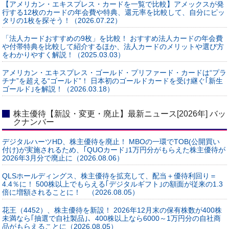
【アメリカン・エキスプレス・カードを一覧で比較】アメックスが発
行する12枚のカードの年会費や特典、還元率を比較して、自分にピッ
タリの1枚を探そう！（2026.07.22）
「法人カードおすすめの9枚」を比較！ おすすめ法人カードの年会費
や付帯特典を比較して紹介するほか、法人カードのメリットや選び方
をわかりやすく解説！（2025.03.03）
アメリカン・エキスプレス・ゴールド・プリファード・カードは“プラ
チナ”を超える“ゴールド”！ 日本初のゴールドカードを受け継ぐ｢新生
ゴールド｣を解説！（2026.03.18）
株主優待【新設・変更・廃止】最新ニュース[2026年] バッ
クナンバー
デジタルハーツHD、株主優待を廃止！ MBOの一環でTOB(公開買い
付け)が実施されるため、｢QUOカード｣1万円分がもらえた株主優待が
2026年3月分で廃止に（2026.08.06）
QLSホールディングス、株主優待を拡充して、配当＋優待利回り＝
4.4％に！ 500株以上でもらえる｢デジタルギフト｣の額面が従来の1.3
倍に増額されることに！ （2026.08.05）
花王（4452）、株主優待を新設！ 2026年12月末の保有株数が400株
未満なら｢抽選で自社製品｣、400株以上なら6000～1万円分の自社商
品がもらえることに（2026.08.05）