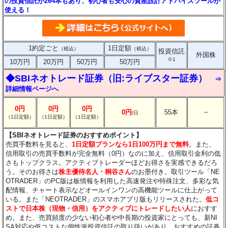
の投資信託が264本もあり、初心者も安心の資産設計アドバイスツールが
使える！
1約定ごと
1日定額
（税込）
（税込）
投資信託
外国株
※1
10万円
20万円
50万円
50万円
◆SBIネオトレード証券（旧:ライブスター証券）
⇒
詳細情報ページへ
0円
0円
0円
－
0円
55本
/
日
（1日定額）
（1日定額）
（1日定額）
【SBIネオトレード証券のおすすめポイント】
売買手数料を見ると、
1日定額プランなら1日100万円まで無料
。また、
信用取引の売買手数料が完全無料（0円）なのに加え、信用取引金利の低
さもトップクラス。アクティブトレーダーほどお得さを実感できるだろ
う。そのお得さは
株主優待名人・桐谷さん
のお墨付き。取引ツール「NE
OTRADER」のPC版は板情報を利用した高速発注や特殊注文、多彩な気
配情報、チャート表示などオールインワンの高機能ツールに仕上がって
いる。また「NEOTRADER」のスマホアプリ版もリリースされた。
低コ
ストで日本株（現物・信用）をアクティブにトレードしたい人
におすす
め。また、売買頻度の少ない初心者や中長期の投資家にとっても、新NI
SA対応や低コストな個性派投資信託の取り扱いがあり、おすすめの証券