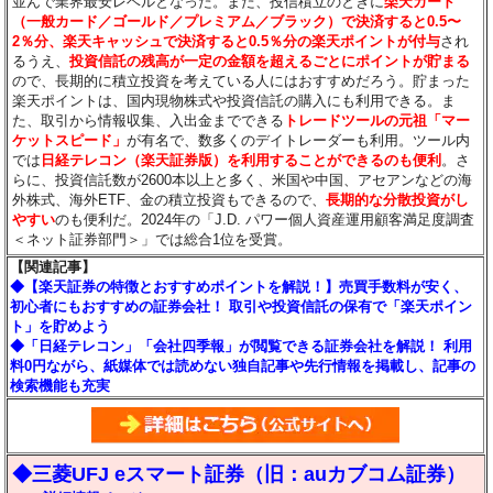
並んで業界最安レベルとなった。また、投信積立のときに
楽天カード
（一般カード／ゴールド／プレミアム／ブラック）で決済すると0.5〜
2％分
、楽天キャッシュで決済すると0.5％分
の楽天ポイントが付与
され
るうえ、
投資信託の残高が一定の金額を超えるごとにポイントが貯まる
ので、長期的に積立投資を考えている人にはおすすめだろう。貯まった
楽天ポイントは、国内現物株式や投資信託の購入にも利用できる。ま
た、取引から情報収集、入出金までできる
トレードツールの元祖「マー
ケットスピード」
が有名で、数多くのデイトレーダーも利用。ツール内
では
日経テレコン（楽天証券版）を利用することができるのも便利
。さ
らに、投資信託数が2600本以上と多く、米国や中国、アセアンなどの海
外株式、海外ETF、金の積立投資もできるので、
長期的な分散投資がし
やすい
のも便利だ。2024年の「J.D. パワー個人資産運用顧客満足度調査
＜ネット証券部門＞」では総合1位を受賞。
【関連記事】
◆【楽天証券の特徴とおすすめポイントを解説！】売買手数料が安く、
初心者にもおすすめの証券会社！ 取引や投資信託の保有で「楽天ポイン
ト」を貯めよう
◆「日経テレコン」「会社四季報」が閲覧できる証券会社を解説！ 利用
料0円ながら、紙媒体では読めない独自記事や先行情報を掲載し、記事の
検索機能も充実
◆三菱UFJ eスマート証券（旧：auカブコム証券）