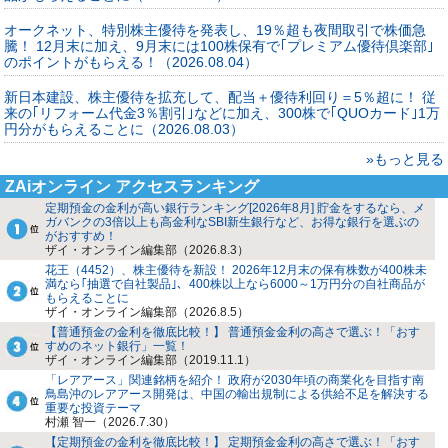
オークネット、特別株主優待を発表し、19％超も夜間取引で株価急
騰！ 12月末に加え、9月末には100株保有で｢プレミアム優待倶楽部｣
のポイントがもらえる！（2026.08.04）
新日本建設、株主優待を拡充して、配当＋優待利回り＝5％超に！ 従
来の｢リフォーム代金3％割引｣などに加え、300株で｢QUOカード｣1万
円分がもらえることに（2026.08.03）
»もっと見る
ZAiオンライン アクセスランキング
定期預金の金利が高い銀行ランキング[2026年8月] 貯金をするなら、メ
ガバンクの3倍以上も高金利なSBI新生銀行など、お得な銀行を選ぶの
がおすすめ！
ザイ・オンライン編集部（2026.8.3）
花王（4452）、株主優待を新設！ 2026年12月末の保有株数が400株未
満なら｢抽選で自社製品｣、400株以上なら6000～1万円分の自社商品が
もらえることに
ザイ・オンライン編集部（2026.8.5）
【普通預金の金利を徹底比較！】 普通預金金利の高さで選ぶ！「おす
すめのネット銀行」一覧！
ザイ・オンライン編集部（2019.11.1）
「レアアース」関連銘柄を紹介！ 政府が2030年頃の商業化を目指す南
鳥島沖のレアアース開発は、中国の輸出規制による供給不足を解決する
重要な投資テーマ
村瀬 智一（2026.7.30）
【定期預金の金利を徹底比較！】 定期預金金利の高さで選ぶ！「おす