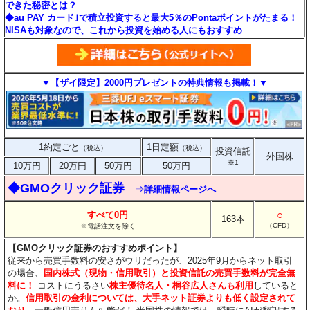
できた秘密とは？
◆au PAY カード｣で積立投資すると最大5％のPontaポイントがたまる！
NISAも対象なので、これから投資を始める人にもおすすめ
▼【ザイ限定】2000円プレゼントの特典情報も掲載！▼
1約定ごと
1日定額
（税込）
（税込）
投資信託
外国株
※1
10万円
20万円
50万円
50万円
◆GMOクリック証券
⇒詳細情報ページへ
○
すべて0円
163本
（CFD）
※電話注文を除く
【GMOクリック証券のおすすめポイント】
従来から売買手数料の安さがウリだったが、2025年9月からネット取引
の場合、
国内株式（現物・信用取引）と投資信託の売買手数料が完全無
料に！
コストにうるさい
株主優待名人・桐谷広人さんも利用
していると
か。
信用取引の金利については、大手ネット証券よりも低く設定されて