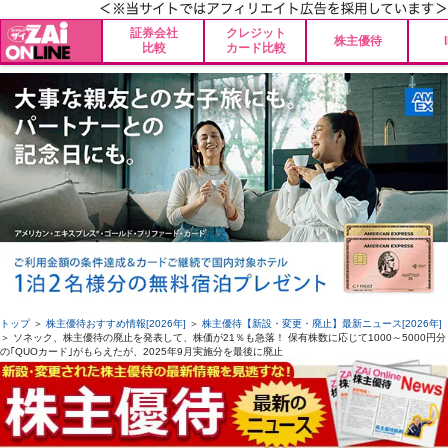
証券会社
クレジット
株主優待
比較
カード比較
トップ
＞
株主優待おすすめ情報[2026年]
＞
株主優待【新設・変更・廃止】最新ニュース[2026年]
＞ ソネック、株主優待の廃止を発表して、株価が21％も急落！ 保有株数に応じて1000～5000円分
の｢QUOカード｣がもらえたが、2025年9月実施分を最後に廃止