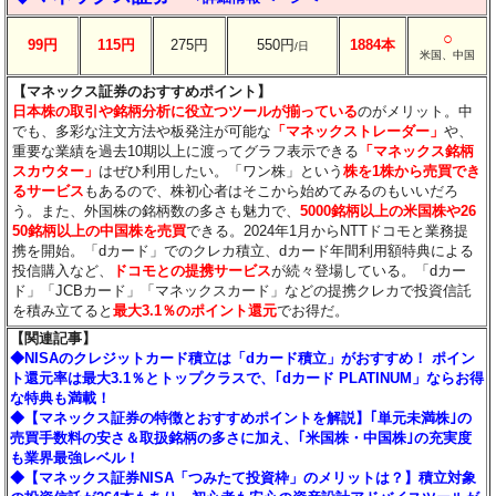
○
99円
115円
275円
550円
1884本
/日
米国、中国
【マネックス証券のおすすめポイント】
日本株の取引や銘柄分析に役立つツールが揃っている
のがメリット。中
でも、多彩な注文方法や板発注が可能な
「マネックストレーダー」
や、
重要な業績を過去10期以上に渡ってグラフ表示できる
「マネックス銘柄
スカウター」
はぜひ利用したい。「ワン株」という
株を1株から売買でき
るサービス
もあるので、株初心者はそこから始めてみるのもいいだろ
う。また、外国株の銘柄数の多さも魅力で、
5000銘柄以上の米国株や26
50銘柄以上の中国株を売買
できる。2024年1月からNTTドコモと業務提
携を開始。「dカード」でのクレカ積立、dカード年間利用額特典による
投信購入など、
ドコモとの提携サービス
が続々登場している。「dカー
ド」「JCBカード」「マネックスカード」などの提携クレカで投資信託
を積み立てると
最大3.1％のポイント還元
でお得だ。
【関連記事】
◆NISAのクレジットカード積立は「dカード積立」がおすすめ！ ポイン
ト還元率は最大3.1％とトップクラスで、｢dカード PLATINUM」ならお得
な特典も満載！
◆【マネックス証券の特徴とおすすめポイントを解説】｢単元未満株｣の
売買手数料の安さ＆取扱銘柄の多さに加え、｢米国株・中国株｣の充実度
も業界最強レベル！
◆【マネックス証券NISA「つみたて投資枠」のメリットは？】積立対象