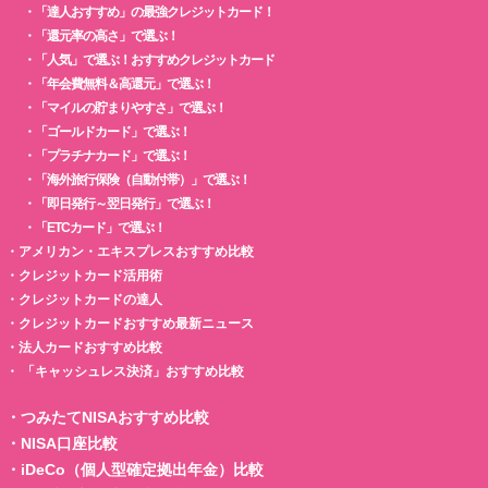
・
「達人おすすめ」の最強クレジットカード！
・
「還元率の高さ」で選ぶ！
・
「人気」で選ぶ！おすすめクレジットカード
・
「年会費無料＆高還元」で選ぶ！
・
「マイルの貯まりやすさ」で選ぶ！
・
「ゴールドカード」で選ぶ！
・
「プラチナカード」で選ぶ！
・
「海外旅行保険（自動付帯）」で選ぶ！
・
「即日発行～翌日発行」で選ぶ！
・
「ETCカード」で選ぶ！
・
アメリカン・エキスプレスおすすめ比較
・
クレジットカード活用術
・
クレジットカードの達人
・
クレジットカードおすすめ最新ニュース
・
法人カードおすすめ比較
・
「キャッシュレス決済」おすすめ比較
・
つみたてNISAおすすめ比較
・
NISA口座比較
・
iDeCo（個人型確定拠出年金）比較