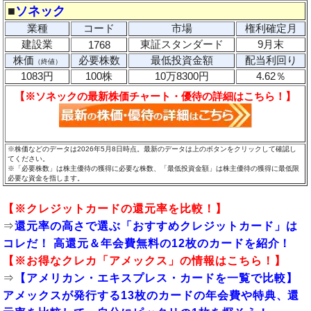
■
ソネック
業種
コード
市場
権利確定月
建設業
東証スタンダード
9月末
1768
株価
必要株数
最低投資金額
配当利回り
（終値）
1083円
100株
10万8300円
4.62％
【※ソネックの最新株価チャート・優待の詳細はこちら！】
※株価などのデータは2026年5月8日時点。最新のデータは上のボタンをクリックして確認し
てください。
※「必要株数」は株主優待の獲得に必要な株数、「最低投資金額」は株主優待の獲得に最低限
必要な資金を指します。
【※
クレジットカードの還元率
を比較！】
⇒
還元率の高さで選ぶ「おすすめクレジットカード」は
コレだ！ 高還元＆年会費無料の12枚のカードを紹介！
【※お得なクレカ「
アメックス
」の情報はこちら！】
⇒
【アメリカン・エキスプレス・カードを一覧で比較】
アメックスが発行する13枚のカードの年会費や特典、還