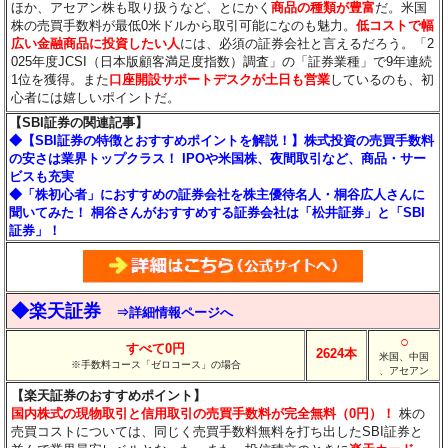
ほか、アセアン株も取り扱うなど、とにかく
商品の種類が豊富
だ。米国
株の売買手数料が最低0米ドルから取引可能になのも魅力。
低コストで幅
広い金融商品に投資したい人
には、必須の証券会社と言えるだろう。「2
025年度JCSI（日本版顧客満足度指数）調査」の「証券業種」で9年連続
1位を獲得。また
口座開設サポートデスクが土日も営業
しているのも、初
心者には嬉しいポイントだ。
【SBI証券の関連記事】
◆【SBI証券の特徴とおすすめポイントを解説！】株式投資の売買手数料
の安さは業界トップクラス！ IPOや米国株、夜間取引など、商品・サー
ビスも充実
◆「株初心者」におすすめの証券会社を株主優待名人・桐谷広人さんに
聞いてみた！ 桐谷さんがおすすめする証券会社は「松井証券」と「SBI
証券」！
◆楽天証券
⇒詳細情報ページへ
○
すべて0円
2624本
米国、中国
※手数料コース「ゼロコース」の場合
、アセアン
【楽天証券のおすすめポイント】
国内株式の現物取引と信用取引の売買手数料が完全無料（0円）！
株の
売買コストについては、同じく売買手数料無料を打ち出したSBI証券と