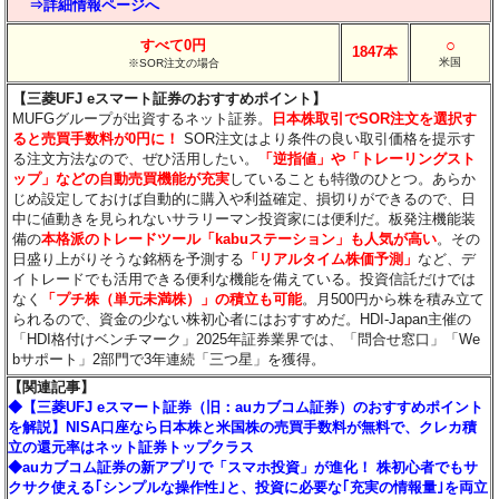
⇒詳細情報ページへ
○
すべて0円
1847本
米国
※SOR注文の場合
【三菱UFJ eスマート証券のおすすめポイント】
MUFGグループが出資するネット証券。
日本株取引でSOR注文を選択す
ると売買手数料が0円に！
SOR注文はより条件の良い取引価格を提示す
る注文方法なので、ぜひ活用したい。
「逆指値」や「トレーリングスト
ップ」などの自動売買機能が充実
していることも特徴のひとつ。あらか
じめ設定しておけば自動的に購入や利益確定、損切りができるので、日
中に値動きを見られないサラリーマン投資家には便利だ。板発注機能装
備の
本格派のトレードツール「kabuステーション」も人気が高い
。その
日盛り上がりそうな銘柄を予測する
「リアルタイム株価予測」
など、デ
イトレードでも活用できる便利な機能を備えている。投資信託だけでは
なく
「プチ株（単元未満株）」の積立も可能
。月500円から株を積み立て
られるので、資金の少ない株初心者にはおすすめだ。HDI-Japan主催の
「HDI格付けベンチマーク」2025年証券業界では、「問合せ窓口」「We
bサポート」2部門で3年連続「三つ星」を獲得。
【関連記事】
◆【三菱UFJ eスマート証券（旧：auカブコム証券）のおすすめポイント
を解説】NISA口座なら日本株と米国株の売買手数料が無料で、クレカ積
立の還元率はネット証券トップクラス
◆auカブコム証券の新アプリで「スマホ投資」が進化！ 株初心者でもサ
クサク使える｢シンプルな操作性｣と、投資に必要な｢充実の情報量｣を両立