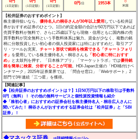
○
0円
0円
0円
0円
1953本
/日
米国
（1日定額）
（1日定額）
（1日定額）
【松井証券のおすすめポイント】
株主優待狙いなら、
優待名人の桐谷さんが30年以上愛用
している松井証
券がおすすめ証券のひとつ。1日の約定金額の合計が50万円以下であれば
売買手数料が無料で、さらに25歳以下なら現物・信用ともに国内株の売
買手数料が完全無料という手数料体系は魅力。資金が少なく、複数の銘
柄に分散投資したい初心者の個人投資家には特におすすめだ。取引アプ
リ・ツールお充実。
チャート形状で銘柄を検索できる「チャートフォリ
オ」
を愛用している株主優待名人・桐谷さんも
「初心者に特におすす
め」
と太鼓判を押す。「日本株アプリ」「マーケットラボ」では
優待銘
柄を簡単に検索、分析することが可能
。HDI-Japan主催の「HDI格付けベ
ンチマーク」2025年証券業界では、「問合せ窓口」「Webサポート」2
部門で3年連続「三つ星」を獲得。
【関連記事】
◆【松井証券のおすすめポイントは？】1日50万円以下の株取引は手数料
0円（無料）！ その他の無料サービスと個性派投資情報も紹介
◆「株初心者」におすすめの証券会社を株主優待名人・桐谷広人さんに
聞いてみた！ 桐谷さんがおすすめする証券会社は「松井証券」と「SBI
証券」！
◆マネックス証券
⇒詳細情報ページへ