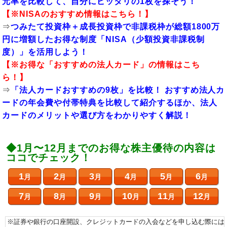
元率を比較して、自分にピッタリの1枚を探そう！
【※
NISAのおすすめ
情報はこちら！】
⇒
つみたて投資枠＋成長投資枠で非課税枠が総額1800万
円に増額したお得な制度「NISA（少額投資非課税制
度）」を活用しよう！
【※お得な「
おすすめの法人カード
」の情報はこち
ら！】
⇒
「法人カードおすすめの9枚」を比較！ おすすめ法人カ
ードの年会費や付帯特典を比較して紹介するほか、法人
カードのメリットや選び方をわかりやすく解説！
◆1月〜12月までのお得な株主優待の内容は
ココでチェック！
1
2
3
4
5
6
月
月
月
月
月
月
7
8
9
10
11
12
月
月
月
月
月
月
※証券や銀行の口座開設、クレジットカードの入会などを申し込む際には