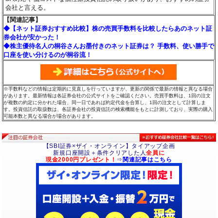
会社と言える。
【関連記事】
◆【ネット証券おすすめ比較】株の売買手数料を比較したらあのネット証
券会社が安かった！
◆株主優待名人の桐谷さんお墨付きのネット証券は？ 手数料、使い勝手で
口座を使い分けるのが桐谷流！
※手数料などの情報は定期的に見直しを行っていますが、更新の関係で最新の情報と異なる場合
があります。最新情報は各証券会社の公式サイトをご確認ください。売買手数料は、1回の注文
が複数の約定に分かれた場合、同一日であれば約定代金を合算し、1回の注文として計算しま
す。投資信託の取扱数は、各証券会社の投資信託の検索機能をもとに計測しており、実際の購入
可能本数と異なる場合が場合があります。
【SBI証券×ザイ・オンライン】タイアップ企画
新規口座開設＋条件クリアした人
全員に
現金2000円プレゼント！
⇒
関連記事はこちら