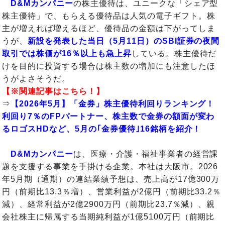
D&Mカンパニー
の株主優待は、ユニークな「シェア型
株主優待」で、もらえる優待品は人気の電子ギフト。株
主が増えれば増えるほど、優待品の金額は下がってしま
うが、
新設を発表した当日（5月11日）のSBI証券の夜間
取引では株価が16％以上も急上昇
している。株主優待だ
けを目的に投資する場合は株主数の増加にも注意したほ
うがよさそうだ。
【※関連記事はこちら！】
⇒
【2026年5月】「金券」株主優待利回りランキング！
利回り7％のFPパートナー、株主数で金券の額面が変わ
るロゴスHDなど、5月の｢金券優待｣16銘柄を紹介！
D&Mカンパニー
は、医療・介護・福祉事業者の経営課
題を支援する事業を手掛ける企業。本社は大阪市。2026
年5月期（通期）の連結業績予想は、売上高が17億300万
円（前期比13.3％増）、営業利益が2億円（前期比33.2％
減）、経常利益が2億2900万円（前期比23.7％減）、親
会社株主に帰属する当期純利益が1億5100万円（前期比