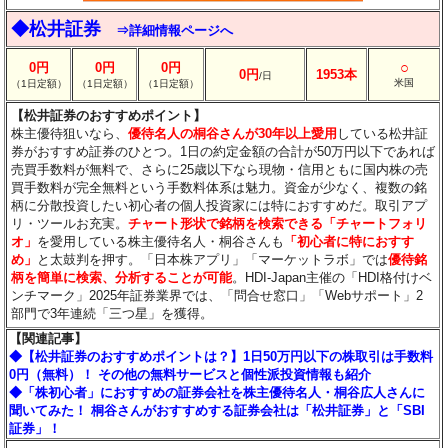
◆松井証券
⇒詳細情報ページへ
○
0円
0円
0円
0円
1953本
/日
米国
（1日定額）
（1日定額）
（1日定額）
【松井証券のおすすめポイント】
株主優待狙いなら、
優待名人の桐谷さんが30年以上愛用
している松井証
券がおすすめ証券のひとつ。1日の約定金額の合計が50万円以下であれば
売買手数料が無料で、さらに25歳以下なら現物・信用ともに国内株の売
買手数料が完全無料という手数料体系は魅力。資金が少なく、複数の銘
柄に分散投資したい初心者の個人投資家には特におすすめだ。取引アプ
リ・ツールお充実。
チャート形状で銘柄を検索できる「チャートフォリ
オ」
を愛用している株主優待名人・桐谷さんも
「初心者に特におすす
め」
と太鼓判を押す。「日本株アプリ」「マーケットラボ」では
優待銘
柄を簡単に検索、分析することが可能
。HDI-Japan主催の「HDI格付けベ
ンチマーク」2025年証券業界では、「問合せ窓口」「Webサポート」2
部門で3年連続「三つ星」を獲得。
【関連記事】
◆【松井証券のおすすめポイントは？】1日50万円以下の株取引は手数料
0円（無料）！ その他の無料サービスと個性派投資情報も紹介
◆「株初心者」におすすめの証券会社を株主優待名人・桐谷広人さんに
聞いてみた！ 桐谷さんがおすすめする証券会社は「松井証券」と「SBI
証券」！