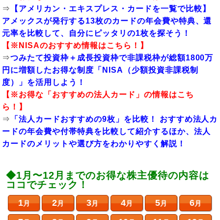
⇒
【アメリカン・エキスプレス・カードを一覧で比較】
アメックスが発行する13枚のカードの年会費や特典、還
元率を比較して、自分にピッタリの1枚を探そう！
【※
NISAのおすすめ
情報はこちら！】
⇒
つみたて投資枠＋成長投資枠で非課税枠が総額1800万
円に増額したお得な制度「NISA（少額投資非課税制
度）」を活用しよう！
【※お得な「
おすすめの法人カード
」の情報はこち
ら！】
⇒
「法人カードおすすめの9枚」を比較！ おすすめ法人カ
ードの年会費や付帯特典を比較して紹介するほか、法人
カードのメリットや選び方をわかりやすく解説！
◆1月〜12月までのお得な株主優待の内容は
ココでチェック！
1
2
3
4
5
6
月
月
月
月
月
月