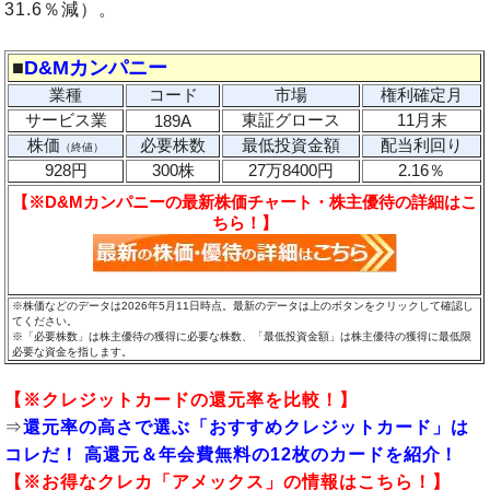
31.6％減）。
■
D&Mカンパニー
業種
コード
市場
権利確定月
サービス業
東証グロース
11月末
189A
株価
必要株数
最低投資金額
配当利回り
（終値）
928円
300株
27万8400円
2.16％
【※D&Mカンパニーの最新株価チャート・株主優待の詳細はこ
ちら！】
※株価などのデータは2026年5月11日時点。最新のデータは上のボタンをクリックして確認し
てください。
※「必要株数」は株主優待の獲得に必要な株数、「最低投資金額」は株主優待の獲得に最低限
必要な資金を指します。
【※
クレジットカードの還元率
を比較！】
⇒
還元率の高さで選ぶ「おすすめクレジットカード」は
コレだ！ 高還元＆年会費無料の12枚のカードを紹介！
【※お得なクレカ「
アメックス
」の情報はこちら！】