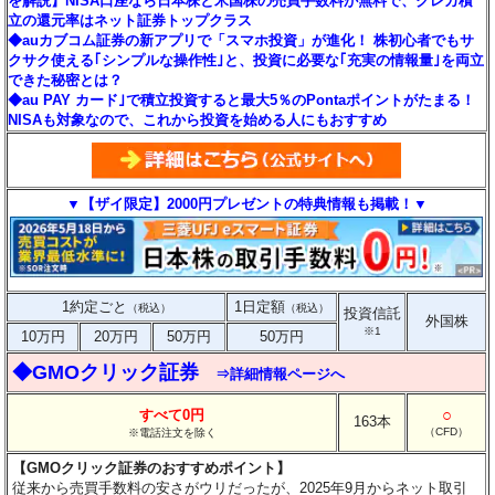
を解説】NISA口座なら日本株と米国株の売買手数料が無料で、クレカ積
立の還元率はネット証券トップクラス
◆auカブコム証券の新アプリで「スマホ投資」が進化！ 株初心者でもサ
クサク使える｢シンプルな操作性｣と、投資に必要な｢充実の情報量｣を両立
できた秘密とは？
◆au PAY カード｣で積立投資すると最大5％のPontaポイントがたまる！
NISAも対象なので、これから投資を始める人にもおすすめ
▼【ザイ限定】2000円プレゼントの特典情報も掲載！▼
1約定ごと
1日定額
（税込）
（税込）
投資信託
外国株
※1
10万円
20万円
50万円
50万円
◆GMOクリック証券
⇒詳細情報ページへ
○
すべて0円
163本
（CFD）
※電話注文を除く
【GMOクリック証券のおすすめポイント】
従来から売買手数料の安さがウリだったが、2025年9月からネット取引