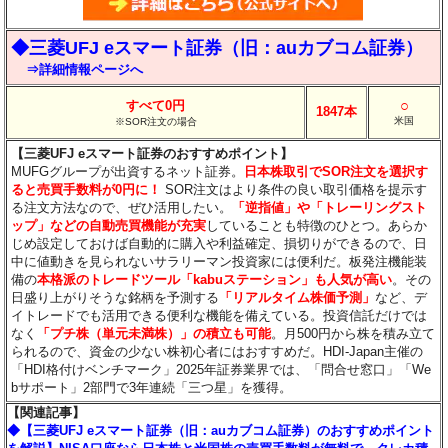
◆三菱UFJ eスマート証券（旧：auカブコム証券）
⇒詳細情報ページへ
○
すべて0円
1847本
米国
※SOR注文の場合
【三菱UFJ eスマート証券のおすすめポイント】
MUFGグループが出資するネット証券。
日本株取引でSOR注文を選択す
ると売買手数料が0円に！
SOR注文はより条件の良い取引価格を提示す
る注文方法なので、ぜひ活用したい。
「逆指値」や「トレーリングスト
ップ」などの自動売買機能が充実
していることも特徴のひとつ。あらか
じめ設定しておけば自動的に購入や利益確定、損切りができるので、日
中に値動きを見られないサラリーマン投資家には便利だ。板発注機能装
備の
本格派のトレードツール「kabuステーション」も人気が高い
。その
日盛り上がりそうな銘柄を予測する
「リアルタイム株価予測」
など、デ
イトレードでも活用できる便利な機能を備えている。投資信託だけでは
なく
「プチ株（単元未満株）」の積立も可能
。月500円から株を積み立て
られるので、資金の少ない株初心者にはおすすめだ。HDI-Japan主催の
「HDI格付けベンチマーク」2025年証券業界では、「問合せ窓口」「We
bサポート」2部門で3年連続「三つ星」を獲得。
【関連記事】
◆【三菱UFJ eスマート証券（旧：auカブコム証券）のおすすめポイント