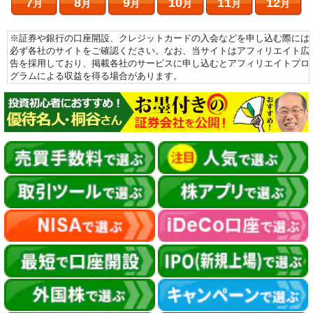
7
8
9
10
11
12
月
月
月
月
月
月
※証券や銀行の口座開設、クレジットカードの入会などを申し込む際には
必ず各社のサイトをご確認ください。なお、当サイトはアフィリエイト広
告を採用しており、掲載各社のサービスに申し込むとアフィリエイトプロ
グラムによる収益を得る場合があります。