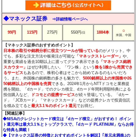
◆マネックス証券
⇒詳細情報ページへ
○
99円
115円
275円
550円
1884本
/日
米国、中国
【マネックス証券のおすすめポイント】
日本株の取引や銘柄分析に役立つツールが揃っている
のがメリット。中
でも、多彩な注文方法や板発注が可能な
「マネックストレーダー」
や、
重要な業績を過去10期以上に渡ってグラフ表示できる
「マネックス銘柄
スカウター」
はぜひ利用したい。「ワン株」という
株を1株から売買でき
るサービス
もあるので、株初心者はそこから始めてみるのもいいだろ
う。また、外国株の銘柄数の多さも魅力で、
5000銘柄以上の米国株や26
50銘柄以上の中国株を売買
できる。2024年1月からNTTドコモと業務提
携を開始。「dカード」でのクレカ積立、dカード年間利用額特典による
投信購入など、
ドコモとの提携サービス
が続々登場している。「dカー
ド」「JCBカード」「マネックスカード」などの提携クレカで投資信託
を積み立てると
最大3.1％のポイント還元
でお得だ。
【関連記事】
◆NISAのクレジットカード積立は「dカード積立」がおすすめ！ ポイン
ト還元率は最大3.1％とトップクラスで、｢dカード PLATINUM」ならお得
な特典も満載！
◆【マネックス証券の特徴とおすすめポイントを解説】｢単元未満株｣の