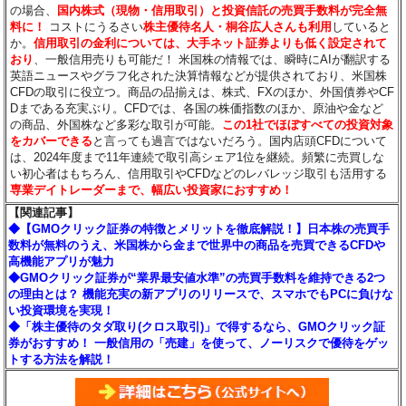
の場合、
国内株式（現物・信用取引）と投資信託の売買手数料が完全無
料に！
コストにうるさい
株主優待名人・桐谷広人さんも利用
していると
か。
信用取引の金利については、大手ネット証券よりも低く設定されて
おり
、一般信用売りも可能だ！ 米国株の情報では、瞬時にAIが翻訳する
英語ニュースやグラフ化された決算情報などが提供されており、米国株
CFDの取引に役立つ。商品の品揃えは、株式、FXのほか、外国債券やCF
Dまである充実ぶり。CFDでは、各国の株価指数のほか、原油や金など
の商品、外国株など多彩な取引が可能。
この1社でほぼすべての投資対象
をカバーできる
と言っても過言ではないだろう。国内店頭CFDについて
は、2024年度まで11年連続で取引高シェア1位を継続。頻繁に売買しな
い初心者はもちろん、信用取引やCFDなどのレバレッジ取引も活用する
専業デイトレーダーまで、幅広い投資家におすすめ！
【関連記事】
◆【GMOクリック証券の特徴とメリットを徹底解説！】日本株の売買手
数料が無料のうえ、米国株から金まで世界中の商品を売買できるCFDや
高機能アプリが魅力
◆GMOクリック証券が“業界最安値水準”の売買手数料を維持できる2つ
の理由とは？ 機能充実の新アプリのリリースで、スマホでもPCに負けな
い投資環境を実現！
◆「株主優待のタダ取り(クロス取引)」で得するなら、GMOクリック証
券がおすすめ！ 一般信用の「売建」を使って、ノーリスクで優待をゲッ
トする方法を解説！