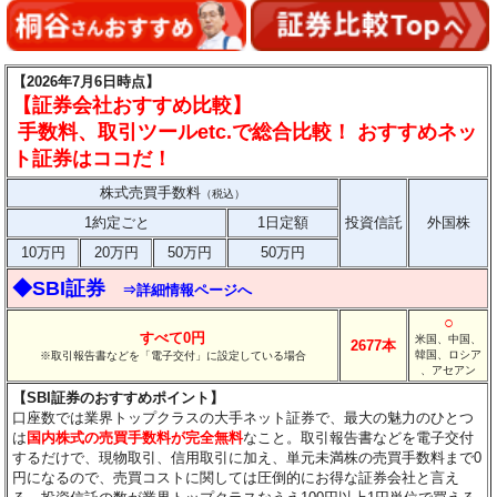
【2026年7月6日時点】
【証券会社おすすめ比較】
手数料、取引ツールetc.で総合比較！ おすすめネッ
ト証券はココだ！
株式売買手数料
（税込）
1約定ごと
1日定額
投資信託
外国株
10万円
20万円
50万円
50万円
◆SBI証券
⇒詳細情報ページへ
○
すべて0円
米国、中国、
2677本
韓国、ロシア
※取引報告書などを「電子交付」に設定している場合
、アセアン
【SBI証券のおすすめポイント】
口座数では業界トップクラスの大手ネット証券で、最大の魅力のひとつ
は
国内株式の売買手数料が完全無料
なこと。取引報告書などを電子交付
するだけで、現物取引、信用取引に加え、単元未満株の売買手数料まで0
円になるので、売買コストに関しては圧倒的にお得な証券会社と言え