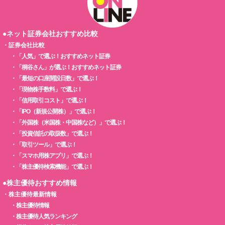
●ネット証券会社おすすめ比較
・
証券会社比較
・
「人気」で選ぶ！おすすめネット証券
・
「桐谷さん」が選ぶ！おすすめネット証券
・
「最短の口座開設日数」で選ぶ！
・
「現物株手数料」で選ぶ！
・
「信用取引コスト」で選ぶ！
・
「IPO（新規公開株）」で選ぶ！
・
「外国株（米国株・中国株など）」で選ぶ！
・
「投資信託の取扱数」で選ぶ！
・
「取引ツール」で選ぶ！
・
「スマホ用株アプリ」で選ぶ！
・
「株主優待検索機能」で選ぶ！
●株主優待おすすめ情報
・
株主優待最新情報
・
株主優待情報
・
株主優待人気ランキング