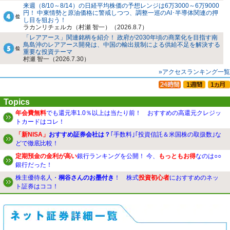
来週（8/10～8/14）の日経平均株価の予想レンジは6万3000～6万9000
円！ 中東情勢と原油価格に警戒しつつ、調整一巡のAI･半導体関連の押
し目を狙おう！
ラカンリチェルカ（村瀬 智一）（2026.8.7）
「レアアース」関連銘柄を紹介！ 政府が2030年頃の商業化を目指す南
鳥島沖のレアアース開発は、中国の輸出規制による供給不足を解決する
重要な投資テーマ
村瀬 智一（2026.7.30）
»アクセスランキング一覧
Topics
年会費無料
でも還元率1.0％以上は当たり前！ おすすめの高還元クレジッ
トカードはコレ！
「新NISA」
おすすめ証券会社は？
｢手数料｣｢投資信託＆米国株の取扱数｣な
どで徹底比較！
定期預金の金利が高い
銀行ランキングを公開！ 今、
もっともお得
なのは○○
銀行だった！
株主優待名人・
桐谷さんのお墨付き
！ 株式
投資初心者
におすすめのネッ
ト証券はココ！