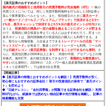
【楽天証券のおすすめポイント】
国内株式の現物取引と信用取引の売買手数料が完全無料（0円）！
株の
売買コストについては、同じく売買手数料無料を打ち出したSBI証券と
並んで業界最安レベルとなった。また、投信積立のときに
楽天カード
（一般カード／ゴールド／プレミアム／ブラック）で決済すると0.5〜
2％分
、楽天キャッシュで決済すると0.5％分
の楽天ポイントが付与
され
るうえ、
投資信託の残高が一定の金額を超えるごとにポイントが貯まる
ので、長期的に積立投資を考えている人にはおすすめだろう。貯まった
楽天ポイントは、国内現物株式や投資信託の購入にも利用できる。ま
た、取引から情報収集、入出金までできる
トレードツールの元祖「マー
ケットスピード」
が有名で、数多くのデイトレーダーも利用。ツール内
では
日経テレコン（楽天証券版）を利用することができるのも便利
。さ
らに、投資信託数が2600本以上と多く、米国や中国、アセアンなどの海
外株式、海外ETF、金の積立投資もできるので、
長期的な分散投資がし
やすい
のも便利だ。2024年の「J.D. パワー個人資産運用顧客満足度調査
＜ネット証券部門＞」では総合1位を受賞。
【関連記事】
◆【楽天証券の特徴とおすすめポイントを解説！】売買手数料が安く、
初心者にもおすすめの証券会社！ 取引や投資信託の保有で「楽天ポイン
ト」を貯めよう
◆「日経テレコン」「会社四季報」が閲覧できる証券会社を解説！ 利用
料0円ながら、紙媒体では読めない独自記事や先行情報を掲載し、記事の
検索機能も充実