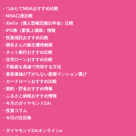
・
つみたてNISAおすすめ比較
・
NISA口座比較
・
iDeCo（個人型確定拠出年金）比較
・
IPO株（新規上場株）情報
・
投資信託おすすめ比較
・
桐谷さんの株主優待銘柄
・
ネット銀行おすすめ比較
・
住宅ローンおすすめ比較
・
不動産を高値で売却する方法
・
資産価値が下がらない新築マンション選び
・
カードローンおすすめ比較
・
節約・貯金おすすめ情報
・
ふるさと納税おすすめ情報
・
今月のダイヤモンドZAi
・
投資コラム
・
今日の注目株
・
ダイヤモンドZAiオンラインα