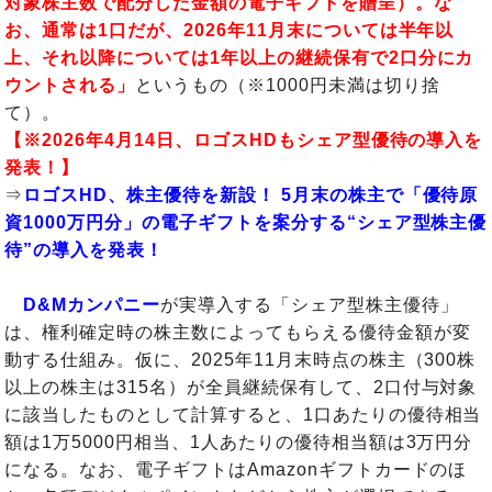
対象株主数で配分した金額の電子ギフトを贈呈）。な
お、通常は1口だが、2026年11月末については半年以
上、それ以降については1年以上の継続保有で2口分にカ
ウントされる」
というもの（※1000円未満は切り捨
て）。
【※2026年4月14日、ロゴスHDもシェア型優待の導入を
発表！】
⇒
ロゴスHD、株主優待を新設！ 5月末の株主で「優待原
資1000万円分」の電子ギフトを案分する“シェア型株主優
待”の導入を発表！
D&Mカンパニー
が実導入する「シェア型株主優待」
は、権利確定時の株主数によってもらえる優待金額が変
動する仕組み。仮に、2025年11月末時点の株主（300株
以上の株主は315名）が全員継続保有して、2口付与対象
に該当したものとして計算すると、1口あたりの優待相当
額は1万5000円相当、1人あたりの優待相当額は3万円分
になる。なお、電子ギフトはAmazonギフトカードのほ