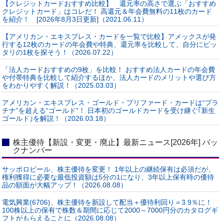
【クレジットカードおすすめ比較】 還元率の高さで選ぶ「おすすめ
クレジットカード」はコレだ！ 高還元＆年会費無料の11枚のカード
を紹介！ [2026年8月3日更新]（2021.06.11）
【アメリカン・エキスプレス・カードを一覧で比較】アメックスが発
行する12枚のカードの年会費や特典、還元率を比較して、自分にピッ
タリの1枚を探そう！（2026.07.22）
「法人カードおすすめの9枚」を比較！ おすすめ法人カードの年会費
や付帯特典を比較して紹介するほか、法人カードのメリットや選び方
をわかりやすく解説！（2025.03.03）
アメリカン・エキスプレス・ゴールド・プリファード・カードは“プラ
チナ”を超える“ゴールド”！ 日本初のゴールドカードを受け継ぐ｢新生
ゴールド｣を解説！（2026.03.18）
株主優待【新設・変更・廃止】最新ニュース[2026年] バッ
クナンバー
サッポロビール、株主優待を変更！ 1年以上の継続保有は必須だが、
権利獲得に必要な最低投資額は5分の1になり、3年以上保有時の優待
品の額面が大幅アップ！（2026.08.08）
電気興業(6706)、株主優待を新設して配当＋優待利回り＝3.9％に！
100株以上の保有で株数＆期間に応じて2000～7000円分のカタログギ
フトがもらえることに（2026.08.08）