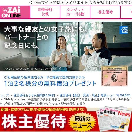
証券会社
クレジット
株主優待
比較
カード比較
トップ
＞
株主優待おすすめ情報[2026年]
＞
株主優待【新設・変更・廃止】最新ニュース[2026年]
＞ D&Mカンパニー、株主優待の新設を発表し、夜間取引で16％超も株価急騰！ 11月末に300株保
有で｢優待原資1000万円分｣を分け合う“シェア型株主優待”を導入