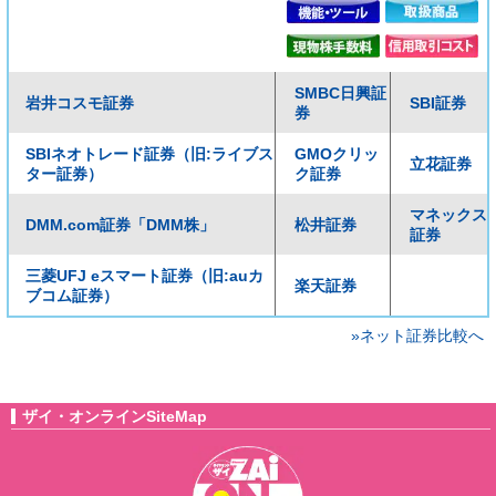
SMBC日興証
岩井コスモ証券
SBI証券
券
SBIネオトレード証券（旧:ライブス
GMOクリッ
立花証券
ター証券）
ク証券
マネックス
DMM.com証券「DMM株」
松井証券
証券
三菱UFJ eスマート証券（旧:auカ
楽天証券
ブコム証券）
»ネット証券比較へ
ザイ・オンラインSiteMap