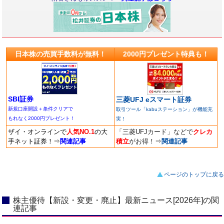
日本株の売買手数料が無料！
2000円プレゼント特典も！
SBI証券
三菱UFJ eスマート証券
新規口座開設＋条件クリアで
取引ツール「kabuステーション」が機能充
もれなく2000円プレゼント！
実！
ザイ・オンラインで
人気NO.1
の大
「三菱UFJカード」などで
クレカ
手ネット証券！
⇒
関連記事
積立
がお得！
⇒
関連記事
ページのトップに戻る
株主優待【新設・変更・廃止】最新ニュース[2026年]の関
連記事