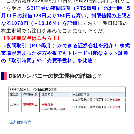
この情報が2026年5月11日の15時30分に開示されたこ
とを受け、
SBI証券の夜間取引（PTS取引）では一時、5
月11日の終値928円より150円も高い、制限値幅の上限と
なる1078円（＋16.16％）を記録
しており、明日以降の
株主市場でも注目を集めることになりそうだ。
【※関連記事はこちら！】
⇒
夜間取引（PTS取引）ができる証券会社を紹介！ 株式
市場が閉まった夕方や夜でもトレード可能なネット証券
の「取引時間」や「売買手数料」を比較！
D&Mカンパニーの株主優待の詳細は？
拡大画像表示