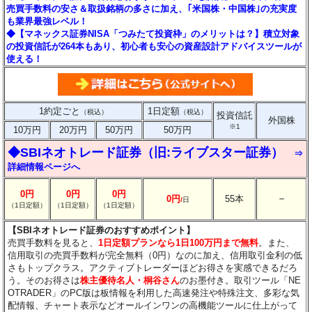
売買手数料の安さ＆取扱銘柄の多さに加え、｢米国株・中国株｣の充実度
も業界最強レベル！
◆【マネックス証券NISA「つみたて投資枠」のメリットは？】積立対象
の投資信託が264本もあり、初心者も安心の資産設計アドバイスツールが
使える！
1約定ごと
1日定額
（税込）
（税込）
投資信託
外国株
※1
10万円
20万円
50万円
50万円
◆SBIネオトレード証券（旧:ライブスター証券）
⇒
詳細情報ページへ
0円
0円
0円
－
0円
55本
/
日
（1日定額）
（1日定額）
（1日定額）
【SBIネオトレード証券のおすすめポイント】
売買手数料を見ると、
1日定額プランなら1日100万円まで無料
。また、
信用取引の売買手数料が完全無料（0円）なのに加え、信用取引金利の低
さもトップクラス。アクティブトレーダーほどお得さを実感できるだろ
う。そのお得さは
株主優待名人・桐谷さん
のお墨付き。取引ツール「NE
OTRADER」のPC版は板情報を利用した高速発注や特殊注文、多彩な気
配情報、チャート表示などオールインワンの高機能ツールに仕上がって