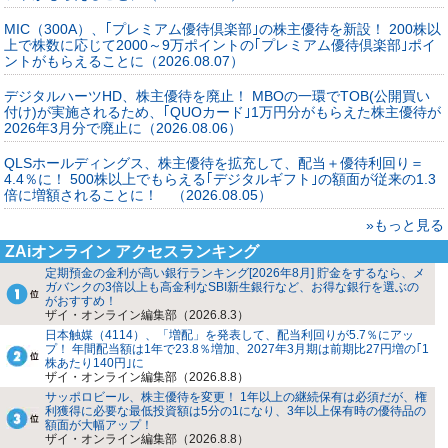
MIC（300A）、｢プレミアム優待倶楽部｣の株主優待を新設！ 200株以
上で株数に応じて2000～9万ポイントの｢プレミアム優待倶楽部｣ポイ
ントがもらえることに（2026.08.07）
デジタルハーツHD、株主優待を廃止！ MBOの一環でTOB(公開買い
付け)が実施されるため、｢QUOカード｣1万円分がもらえた株主優待が
2026年3月分で廃止に（2026.08.06）
QLSホールディングス、株主優待を拡充して、配当＋優待利回り＝
4.4％に！ 500株以上でもらえる｢デジタルギフト｣の額面が従来の1.3
倍に増額されることに！ （2026.08.05）
»もっと見る
ZAiオンライン アクセスランキング
定期預金の金利が高い銀行ランキング[2026年8月] 貯金をするなら、メ
ガバンクの3倍以上も高金利なSBI新生銀行など、お得な銀行を選ぶの
がおすすめ！
ザイ・オンライン編集部（2026.8.3）
日本触媒（4114）、「増配」を発表して、配当利回りが5.7％にアッ
プ！ 年間配当額は1年で23.8％増加、2027年3月期は前期比27円増の｢1
株あたり140円｣に
ザイ・オンライン編集部（2026.8.8）
サッポロビール、株主優待を変更！ 1年以上の継続保有は必須だが、権
利獲得に必要な最低投資額は5分の1になり、3年以上保有時の優待品の
額面が大幅アップ！
ザイ・オンライン編集部（2026.8.8）