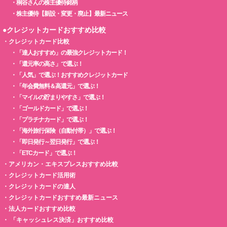
・
桐谷さんの株主優待銘柄
・
株主優待【新設・変更・廃止】最新ニュース
●クレジットカードおすすめ比較
・
クレジットカード比較
・
「達人おすすめ」の最強クレジットカード！
・
「還元率の高さ」で選ぶ！
・
「人気」で選ぶ！おすすめクレジットカード
・
「年会費無料＆高還元」で選ぶ！
・
「マイルの貯まりやすさ」で選ぶ！
・
「ゴールドカード」で選ぶ！
・
「プラチナカード」で選ぶ！
・
「海外旅行保険（自動付帯）」で選ぶ！
・
「即日発行～翌日発行」で選ぶ！
・
「ETCカード」で選ぶ！
・
アメリカン・エキスプレスおすすめ比較
・
クレジットカード活用術
・
クレジットカードの達人
・
クレジットカードおすすめ最新ニュース
・
法人カードおすすめ比較
・
「キャッシュレス決済」おすすめ比較