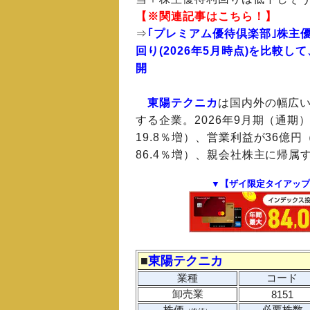
【※関連記事はこちら！】
⇒
｢プレミアム優待倶楽部｣株主
回り(2026年5月時点)を比較
開
東陽テクニカ
は国内外の幅広
する企業。2026年9月期（通期
19.8％増）、営業利益が36億円
86.4％増）、親会社株主に帰属
▼【ザイ限定タイアップ
■
東陽テクニカ
業種
コード
卸売業
8151
株価
必要株数