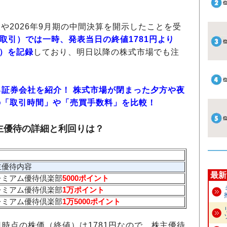
や2026年9月期の中間決算を開示したことを受
S取引）では一時、発表当日の終値1781円より
％）を記録
しており、明日以降の株式市場でも注
る証券会社を紹介！ 株式市場が閉まった夕方や夜
の「取引時間」や「売買手数料」を比較！
主優待の詳細と利回りは？
主優待内容
最新
ミアム優待倶楽部
5000ポイント
ミアム優待倶楽部
1万ポイント
ミアム優待倶楽部
1万5000ポイント
3日時点の株価（終値）は1781円なので、株主優待