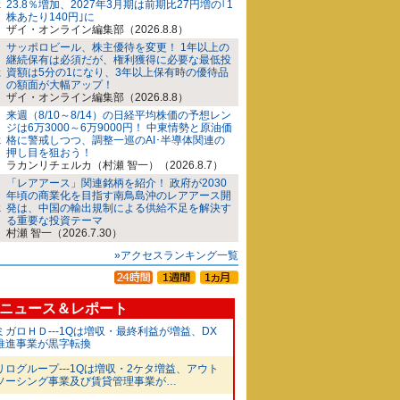
23.8％増加、2027年3月期は前期比27円増の｢1
株あたり140円｣に
ザイ・オンライン編集部（2026.8.8）
サッポロビール、株主優待を変更！ 1年以上の
継続保有は必須だが、権利獲得に必要な最低投
資額は5分の1になり、3年以上保有時の優待品
の額面が大幅アップ！
ザイ・オンライン編集部（2026.8.8）
来週（8/10～8/14）の日経平均株価の予想レン
ジは6万3000～6万9000円！ 中東情勢と原油価
格に警戒しつつ、調整一巡のAI･半導体関連の
押し目を狙おう！
ラカンリチェルカ（村瀬 智一）（2026.8.7）
「レアアース」関連銘柄を紹介！ 政府が2030
年頃の商業化を目指す南鳥島沖のレアアース開
発は、中国の輸出規制による供給不足を解決す
る重要な投資テーマ
村瀬 智一（2026.7.30）
»アクセスランキング一覧
ニュース＆レポート
ミガロＨＤ---1Qは増収・最終利益が増益、DX
推進事業が黒字転換
リログループ---1Qは増収・2ケタ増益、アウト
ソーシング事業及び賃貸管理事業が…