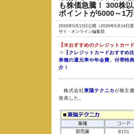
も株価急騰！ 300株
ポイントが5000～1
2026年5月13日公開（2026年5月14日
ザイ・オンライン編集部
【※
おすすめのクレジットカー
⇒
【クレジットカードおすすめ
券種の還元率や年会費、付帯特
介！
株式会社
東陽テクニカ
が株主優
発表した。