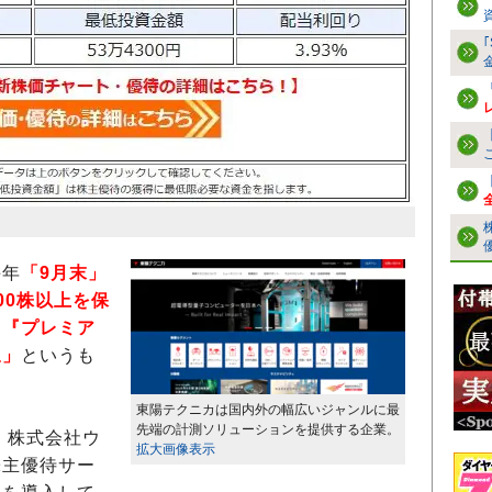
毎年
「9月末」
00株以上を保
て『プレミア
呈」
というも
東陽テクニカは国内外の幅広いジャンルに最
先端の計測ソリューションを提供する企業。
、株式会社ウ
拡大画像表示
株主優待サー