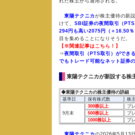
れた株主から適用される。
東陽テクニカ
が株主優待の新設
けて、
SBI証券の夜間取引（PT
294円も高い2075円（＋16.50
目を集めることになりそうだ。
【※関連記事はこちら！】
⇒
夜間取引（PTS取引）ができ
でもトレード可能なネット証券
東陽テクニカが新設する株
◆東陽テクニカの株主優待の詳細
基準日
保有株式数
株
300株以上
プレ
9月末
500株以上
プレ
1000株以上
プレ
東陽テクニカ
の2026年5月1