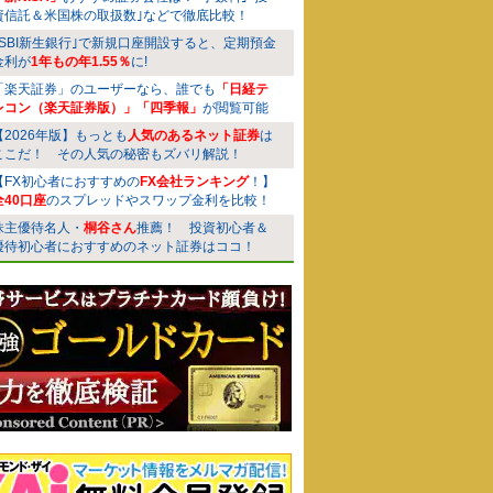
資信託＆米国株の取扱数｣などで徹底比較！
｢SBI新生銀行｣で新規口座開設すると、定期預金
金利が
1年もの年1.55％
に!
「楽天証券」のユーザーなら、誰でも
「日経テ
レコン（楽天証券版）」「四季報」
が閲覧可能
【2026年版】もっとも
人気のあるネット証券
は
ここだ！ その人気の秘密もズバリ解説！
【FX初心者におすすめの
FX会社ランキング
！】
全40口座
のスプレッドやスワップ金利を比較！
株主優待名人・
桐谷さん
推薦！ 投資初心者＆
優待初心者におすすめのネット証券はココ！