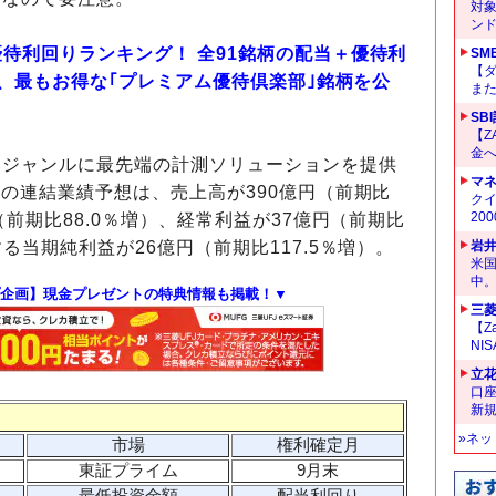
対
ン
優待利回りランキング！ 全91銘柄の配当＋優待利
SM
【
して、最もお得な｢プレミアム優待倶楽部｣銘柄を公
ま
SB
【Z
金へ
いジャンルに
最先端の計測ソリューションを提供
マ
）の連結業績予想は、売上高が390億円（前期比
クイ
20
（前期比88.0％増）、経常利益が37億円（前期比
する当期純利益が26億円（前期比117.5％増）。
岩
米
中
企画】現金プレゼントの特典情報も掲載！▼
三菱
【Z
NI
立
口
新
»ネ
市場
権利確定月
東証プライム
9月末
最低投資金額
配当利回り