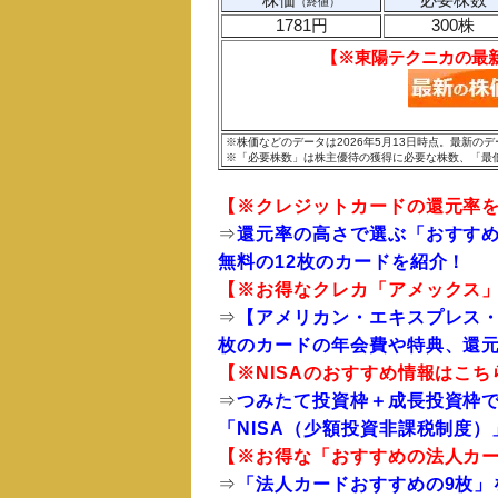
（終値）
1781円
300株
【※東陽テクニカの最
※株価などのデータは2026年5月13日時点。最新
※「必要株数」は株主優待の獲得に必要な株数、「最
【※
クレジットカードの還元率
⇒
還元率の高さで選ぶ「おすすめ
無料の12枚のカードを紹介！
【※お得なクレカ「
アメックス
⇒
【アメリカン・エキスプレス・
枚のカードの年会費や特典、還元
【※
NISAのおすすめ
情報はこち
⇒
つみたて投資枠＋成長投資枠で
「NISA（少額投資非課税制度
【※お得な「
おすすめの法人カ
⇒
「法人カードおすすめの9枚」