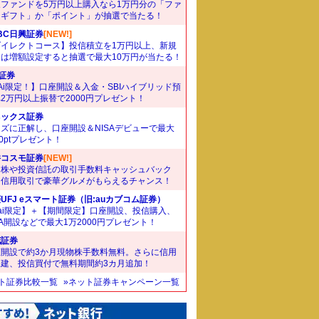
象ファンドを5万円以上購入なら1万円分の「ファ
ドギフト」か「ポイント」が抽選で当たる！
BC日興証券
[NEW!]
ダイレクトコース】投信積立を1万円以上、新規
たは増額設定すると抽選で最大10万円が当たる！
I証券
Ai限定！】口座開設＆入金・SBIハイブリッド預
2万円以上振替で2000円プレゼント！
ネックス証券
ズに正解し、口座開設＆NISAデビューで最大
00ptプレゼント！
井コスモ証券
[NEW!]
国株や投資信託の取引手数料キャッシュバック
。信用取引で豪華グルメがもらえるチャンス！
UFJ eスマート証券（旧:auカブコム証券）
ai限定】＋【期間限定】口座開設、投信購入、
SA開設などで最大1万2000円プレゼント！
花証券
座開設で約3か月現物株手数料無料。さらに信用
規建、投信買付で無料期間約3カ月追加！
ット証券比較一覧
»ネット証券キャンペーン一覧