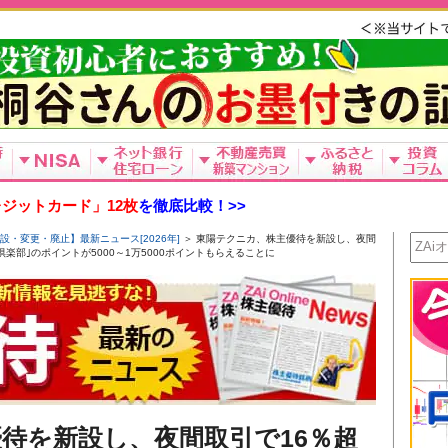
ジットカード」12枚
を徹底比較！>>
設・変更・廃止】最新ニュース[2026年]
＞ 東陽テクニカ、株主優待を新設し、夜間
倶楽部｣のポイントが5000～1万5000ポイントもらえることに
待を新設し、夜間取引で16％超