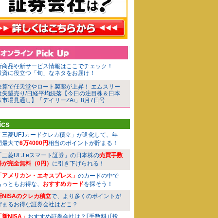
新商品や新サービス情報はここでチェック！
投資に役立つ「旬」なネタをお届け！
決算で任天堂やロート製薬が上昇！ エムスリー
は失望売り/日経平均続落【今日の注目株＆日本
株市場見通し】「デイリーZAi」8月7日号
ics
「三菱UFJカードクレカ積立」が進化して、年
間最大で
8万4000円
相当のポイントが貯まる！
「三菱UFJ eスマート証券」の日本株の
売買手数
料が完全無料（0円）
に引き下げられる！
「アメリカン・エキスプレス」
のカードの中で
もっともお得な、
おすすめカード
を探そう！
新NISAのクレカ積立
で、より多くのポイントが
貯まるお得な証券会社はどこ？
「新NISA」
おすすめ証券会社は？｢手数料｣｢投