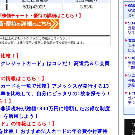
GM
53万4300円
3.93％
G
新株価チャート・優待の詳細はこちら！】
金
SB
定
込
のデータは上のボタンをクリックして確認してください。
東
低投資金額」は株主優待の獲得に最低限必要な資金を指します。
大手
出
を比較！】
SB
クレジットカード」はコレだ！ 高還元＆年会費
新
1.
ソ
」の情報はこちら！】
外
満
カードを一覧で比較】アメックスが発行する13
率を比較して、自分にピッタリの1枚を探そう！
ドコ
使い
ら！】
安く
非課税枠が総額1800万円に増額したお得な制度
）」を活用しよう！
ード
」の情報はこちら！】
を比較！ おすすめ法人カードの年会費や付帯特