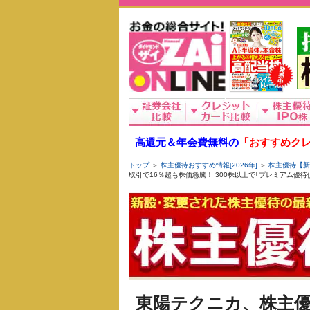
高還元＆年会費無料の
「おすすめクレ
トップ
＞
株主優待おすすめ情報[2026年]
＞
株主優待【新
取引で16％超も株価急騰！ 300株以上で｢プレミアム優待
東陽テクニカ、株主優