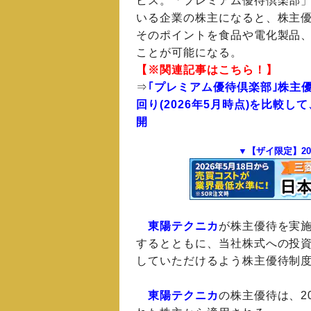
ビス。「プレミアム優待倶楽部
いる企業の株主になると、株主
そのポイントを食品や電化製品
ことが可能になる。
【※関連記事はこちら！】
⇒
｢プレミアム優待倶楽部｣株主
回り(2026年5月時点)を比較
開
▼【ザイ限定】2
東陽テクニカ
が株主優待を実
するとともに、当社株式への投
していただけるよう株主優待制
東陽テクニカ
の株主優待は、2