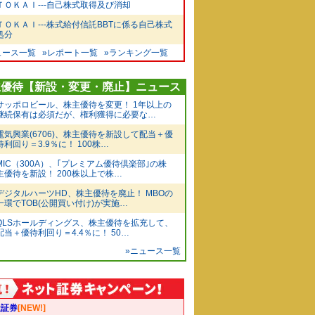
ＴＯＫＡＩ---自己株式取得及び消却
ＴＯＫＡＩ---株式給付信託BBTに係る自己株式
処分
ュース一覧
»レポート一覧
»ランキング一覧
主優待【新設・変更・廃止】ニュース
サッポロビール、株主優待を変更！ 1年以上の
継続保有は必須だが、権利獲得に必要な…
電気興業(6706)、株主優待を新設して配当＋優
待利回り＝3.9％に！ 100株…
MIC（300A）、｢プレミアム優待倶楽部｣の株
主優待を新設！ 200株以上で株…
デジタルハーツHD、株主優待を廃止！ MBOの
一環でTOB(公開買い付け)が実施…
QLSホールディングス、株主優待を拡充して、
配当＋優待利回り＝4.4％に！ 50…
»ニュース一覧
天証券
[NEW!]