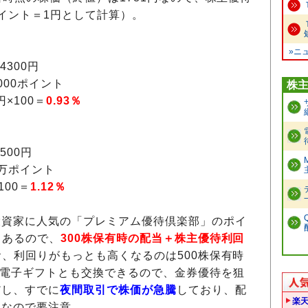
イント＝1円として計算）。
»ニ
4300円
00ポイント
株
円×100＝
0.93％
500円
万ポイント
100＝
1.12％
投資家に人気の「プレミアム優待倶楽部」のポイ
％あるので、
300株保有時の配当＋株主優待利回
、利回りがもっとも高くなるのは500株保有時
どの電子ギフトとも交換できるので、金券優待を狙
だし、すでに
夜間取引で株価が急騰
しており、配
楽
うなので要注意。