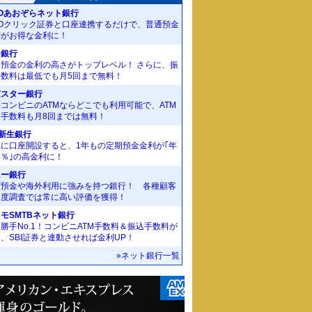
Oあおぞらネット銀行
MOクリック証券と口座連携するだけで、普通預金
利がお得な金利に！
J銀行
期預金の金利の高さがトップレベル！ さらに、振
手数料は最低でも月5回まで無料！
京スター銀行
コンビニのATMならどこでも利用可能で、ATM
金手数料も月8回までは無料！
I新生銀行
規に口座開設すると、1年もの定期預金金利が｢年
55％｣の高金利に！
ニー銀行
貨預金や海外利用に強みを持つ銀行！ 各種顧客
足度調査では常に高い評価を獲得！
モSMTBネット銀行
勝手No.1！コンビニATM手数料＆振込手数料が
、SBI証券と連動させれば金利UP！
»ネット銀行一覧