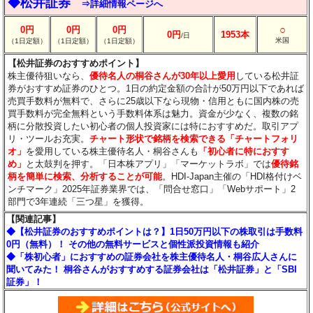
◆松井証券
⇒詳細情報ページへ
○
0円
0円
0円
0円
1953本
/日
米国
（1日定額）
（1日定額）
（1日定額）
【松井証券のおすすめポイント】
株主優待狙いなら、
優待名人の桐谷さんが30年以上愛用
している松井証
券がおすすめ証券のひとつ。1日の約定金額の合計が50万円以下であれば
売買手数料が無料で、さらに25歳以下なら現物・信用ともに国内株の売
買手数料が完全無料という手数料体系は魅力。資金が少なく、複数の銘
柄に分散投資したい初心者の個人投資家には特におすすめだ。取引アプ
リ・ツールお充実。
チャート形状で銘柄を検索できる「チャートフォリ
オ」
を愛用している株主優待名人・桐谷さんも
「初心者に特におすす
め」
と太鼓判を押す。「日本株アプリ」「マーケットラボ」では
優待銘
柄を簡単に検索、分析することが可能
。HDI-Japan主催の「HDI格付けベ
ンチマーク」2025年証券業界では、「問合せ窓口」「Webサポート」2
部門で3年連続「三つ星」を獲得。
【関連記事】
◆【松井証券のおすすめポイントは？】1日50万円以下の株取引は手数料
0円（無料）！ その他の無料サービスと個性派投資情報も紹介
◆「株初心者」におすすめの証券会社を株主優待名人・桐谷広人さんに
聞いてみた！ 桐谷さんがおすすめする証券会社は「松井証券」と「SBI
証券」！