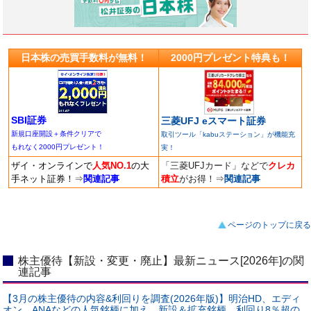
日本株の売買手数料が無料！
2000円プレゼント特典も！
SBI証券
三菱UFJ eスマート証券
新規口座開設＋条件クリアで
取引ツール「kabuステーション」が機能充
もれなく2000円プレゼント！
実！
ザイ・オンラインで
人気NO.1
の大
「三菱UFJカード」などで
クレカ
手ネット証券！
⇒
関連記事
積立
がお得！
⇒
関連記事
ページのトップに戻る
株主優待【新設・変更・廃止】最新ニュース[2026年]の関
連記事
【3月の株主優待の内容&利回りを調査(2026年版)】明治HD、エディ
オン、ANAなどの人気銘柄に加え、新設＆拡充銘柄、利回り8％超の