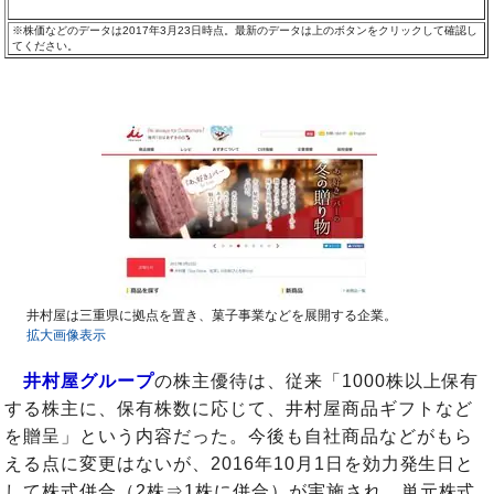
※株価などのデータは2017年3月23日時点。最新のデータは上のボタンをクリックして確認し
てください。
井村屋は三重県に拠点を置き、菓子事業などを展開する企業。
拡大画像表示
井村屋グループ
の株主優待は、従来「1000株以上保有
する株主に、保有株数に応じて、井村屋商品ギフトなど
を贈呈」という内容だった。今後も自社商品などがもら
える点に変更はないが、2016年10月1日を効力発生日と
して株式併合（2株⇒1株に併合）が実施され、単元株式