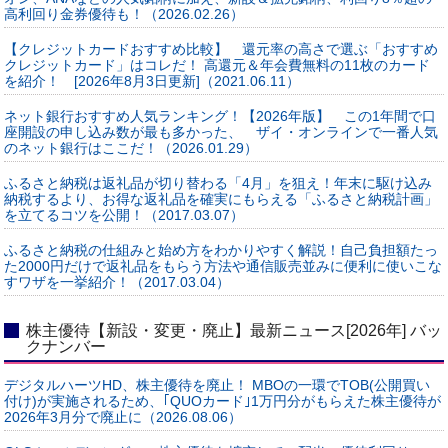
高利回り金券優待も！（2026.02.26）
【クレジットカードおすすめ比較】 還元率の高さで選ぶ「おすすめ
クレジットカード」はコレだ！ 高還元＆年会費無料の11枚のカード
を紹介！ [2026年8月3日更新]（2021.06.11）
ネット銀行おすすめ人気ランキング！【2026年版】 この1年間で口
座開設の申し込み数が最も多かった、 ザイ・オンラインで一番人気
のネット銀行はここだ！（2026.01.29）
ふるさと納税は返礼品が切り替わる「4月」を狙え！年末に駆け込み
納税するより、お得な返礼品を確実にもらえる「ふるさと納税計画」
を立てるコツを公開！（2017.03.07）
ふるさと納税の仕組みと始め方をわかりやすく解説！自己負担額たっ
た2000円だけで返礼品をもらう方法や通信販売並みに便利に使いこな
すワザを一挙紹介！（2017.03.04）
株主優待【新設・変更・廃止】最新ニュース[2026年] バッ
クナンバー
デジタルハーツHD、株主優待を廃止！ MBOの一環でTOB(公開買い
付け)が実施されるため、｢QUOカード｣1万円分がもらえた株主優待が
2026年3月分で廃止に（2026.08.06）