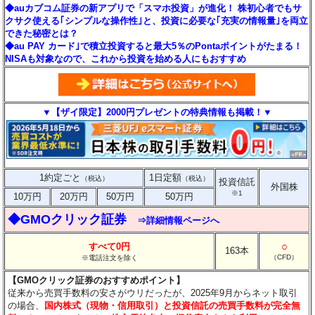
◆auカブコム証券の新アプリで「スマホ投資」が進化！ 株初心者でもサ
クサク使える｢シンプルな操作性｣と、投資に必要な｢充実の情報量｣を両立
できた秘密とは？
◆au PAY カード｣で積立投資すると最大5％のPontaポイントがたまる！
NISAも対象なので、これから投資を始める人にもおすすめ
▼【ザイ限定】2000円プレゼントの特典情報も掲載！▼
1約定ごと
1日定額
（税込）
（税込）
投資信託
外国株
※1
10万円
20万円
50万円
50万円
◆GMOクリック証券
⇒詳細情報ページへ
○
すべて0円
163本
（CFD）
※電話注文を除く
【GMOクリック証券のおすすめポイント】
従来から売買手数料の安さがウリだったが、2025年9月からネット取引
の場合、
国内株式（現物・信用取引）と投資信託の売買手数料が完全無