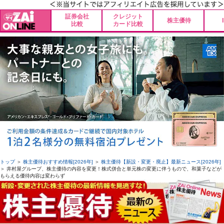
証券会社
クレジット
株主優待
比較
カード比較
トップ
＞
株主優待おすすめ情報[2026年]
＞
株主優待【新設・変更・廃止】最新ニュース[2026年]
＞ 井村屋グループ、株主優待の内容を変更！株式併合と単元株の変更に伴うもので、和菓子などが
もらえる優待内容は変わらず