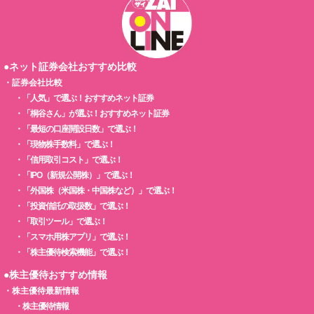
●ネット証券会社おすすめ比較
・
証券会社比較
・
「人気」で選ぶ！おすすめネット証券
・
「桐谷さん」が選ぶ！おすすめネット証券
・
「最短の口座開設日数」で選ぶ！
・
「現物株手数料」で選ぶ！
・
「信用取引コスト」で選ぶ！
・
「IPO（新規公開株）」で選ぶ！
・
「外国株（米国株・中国株など）」で選ぶ！
・
「投資信託の取扱数」で選ぶ！
・
「取引ツール」で選ぶ！
・
「スマホ用株アプリ」で選ぶ！
・
「株主優待検索機能」で選ぶ！
●株主優待おすすめ情報
・
株主優待最新情報
・
株主優待情報