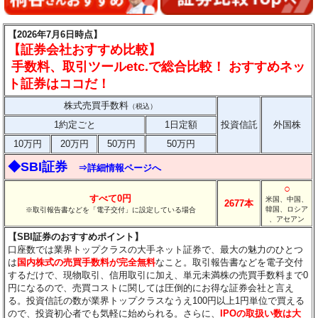
【2026年7月6日時点】
【証券会社おすすめ比較】
手数料、取引ツールetc.で総合比較！ おすすめネッ
ト証券はココだ！
株式売買手数料
（税込）
1約定ごと
1日定額
投資信託
外国株
10万円
20万円
50万円
50万円
◆SBI証券
⇒詳細情報ページへ
○
すべて0円
米国、中国、
2677本
韓国、ロシア
※取引報告書などを「電子交付」に設定している場合
、アセアン
【SBI証券のおすすめポイント】
口座数では業界トップクラスの大手ネット証券で、最大の魅力のひとつ
は
国内株式の売買手数料が完全無料
なこと。取引報告書などを電子交付
するだけで、現物取引、信用取引に加え、単元未満株の売買手数料まで0
円になるので、売買コストに関しては圧倒的にお得な証券会社と言え
る。投資信託の数が業界トップクラスなうえ100円以上1円単位で買える
ので、投資初心者でも気軽に始められる。さらに、
IPOの取扱い数は大