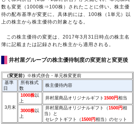
数も変更（1000株⇒100株）されたことに伴い、株主優
待の配布基準が変更に。具体的には、100株（1単元）以
上の株主から株主優待の対象となる。
この株主優待の変更は、2017年3月31日時点の株主名
簿に記載または記録された株主から適用される。
井村屋グループの株主優待制度の変更前と変更後
（変更前）
※株式併合・単元株変更前
基準
所有株式
株主優待内容
日
数
1000株
以
井村屋商品オリジナルギフト
1500円
相当
上
3月末
井村屋商品オリジナルギフト（
1500円
相
3000株
以
当）と
上
セレクトギフト（
1500円
相当）のセット