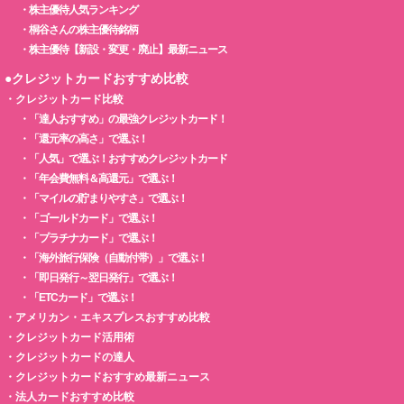
・
株主優待人気ランキング
・
桐谷さんの株主優待銘柄
・
株主優待【新設・変更・廃止】最新ニュース
●クレジットカードおすすめ比較
・
クレジットカード比較
・
「達人おすすめ」の最強クレジットカード！
・
「還元率の高さ」で選ぶ！
・
「人気」で選ぶ！おすすめクレジットカード
・
「年会費無料＆高還元」で選ぶ！
・
「マイルの貯まりやすさ」で選ぶ！
・
「ゴールドカード」で選ぶ！
・
「プラチナカード」で選ぶ！
・
「海外旅行保険（自動付帯）」で選ぶ！
・
「即日発行～翌日発行」で選ぶ！
・
「ETCカード」で選ぶ！
・
アメリカン・エキスプレスおすすめ比較
・
クレジットカード活用術
・
クレジットカードの達人
・
クレジットカードおすすめ最新ニュース
・
法人カードおすすめ比較