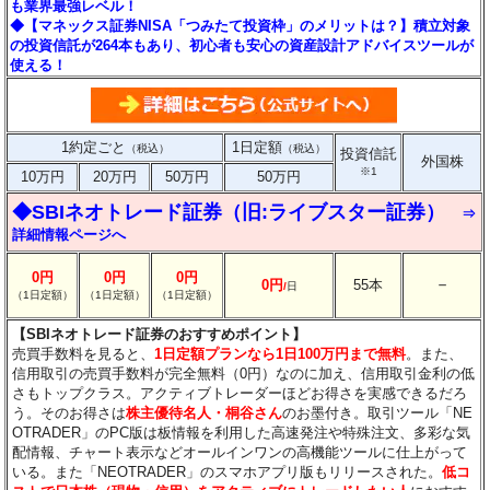
も業界最強レベル！
◆【マネックス証券NISA「つみたて投資枠」のメリットは？】積立対象
の投資信託が264本もあり、初心者も安心の資産設計アドバイスツールが
使える！
1約定ごと
1日定額
（税込）
（税込）
投資信託
外国株
※1
10万円
20万円
50万円
50万円
◆SBIネオトレード証券（旧:ライブスター証券）
⇒
詳細情報ページへ
0円
0円
0円
－
0円
55本
/
日
（1日定額）
（1日定額）
（1日定額）
【SBIネオトレード証券のおすすめポイント】
売買手数料を見ると、
1日定額プランなら1日100万円まで無料
。また、
信用取引の売買手数料が完全無料（0円）なのに加え、信用取引金利の低
さもトップクラス。アクティブトレーダーほどお得さを実感できるだろ
う。そのお得さは
株主優待名人・桐谷さん
のお墨付き。取引ツール「NE
OTRADER」のPC版は板情報を利用した高速発注や特殊注文、多彩な気
配情報、チャート表示などオールインワンの高機能ツールに仕上がって
いる。また「NEOTRADER」のスマホアプリ版もリリースされた。
低コ