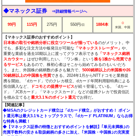
◆マネックス証券
⇒詳細情報ページへ
○
99円
115円
275円
550円
1884本
/日
米国、中国
【マネックス証券のおすすめポイント】
日本株の取引や銘柄分析に役立つツールが揃っている
のがメリット。中
でも、多彩な注文方法や板発注が可能な
「マネックストレーダー」
や、
重要な業績を過去10期以上に渡ってグラフ表示できる
「マネックス銘柄
スカウター」
はぜひ利用したい。「ワン株」という
株を1株から売買でき
るサービス
もあるので、株初心者はそこから始めてみるのもいいだろ
う。また、外国株の銘柄数の多さも魅力で、
5000銘柄以上の米国株や26
50銘柄以上の中国株を売買
できる。2024年1月からNTTドコモと業務提
携を開始。「dカード」でのクレカ積立、dカード年間利用額特典による
投信購入など、
ドコモとの提携サービス
が続々登場している。「dカー
ド」「JCBカード」「マネックスカード」などの提携クレカで投資信託
を積み立てると
最大3.1％のポイント還元
でお得だ。
【関連記事】
◆NISAのクレジットカード積立は「dカード積立」がおすすめ！ ポイン
ト還元率は最大3.1％とトップクラスで、｢dカード PLATINUM」ならお得
な特典も満載！
◆【マネックス証券の特徴とおすすめポイントを解説】｢単元未満株｣の
売買手数料の安さ＆取扱銘柄の多さに加え、｢米国株・中国株｣の充実度