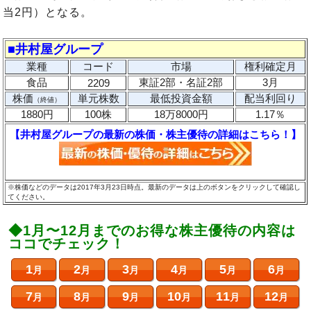
当2円）となる。
■井村屋グループ
業種
コード
市場
権利確定月
食品
東証2部・名証2部
3月
2209
株価
単元株数
最低投資金額
配当利回り
（終値）
1880円
100株
18万8000円
1.17％
【井村屋グループの最新の株価・株主優待の詳細はこちら！】
※株価などのデータは2017年3月23日時点。最新のデータは上のボタンをクリックして確認し
てください。
◆1月〜12月までのお得な株主優待の内容は
ココでチェック！
1
2
3
4
5
6
月
月
月
月
月
月
7
8
9
10
11
12
月
月
月
月
月
月