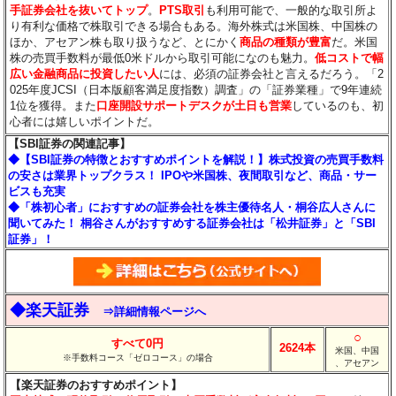
手証券会社を抜いてトップ
。
PTS取引
も利用可能で、一般的な取引所よ
り有利な価格で株取引できる場合もある。海外株式は米国株、中国株の
ほか、アセアン株も取り扱うなど、とにかく
商品の種類が豊富
だ。米国
株の売買手数料が最低0米ドルから取引可能になのも魅力。
低コストで幅
広い金融商品に投資したい人
には、必須の証券会社と言えるだろう。「2
025年度JCSI（日本版顧客満足度指数）調査」の「証券業種」で9年連続
1位を獲得。また
口座開設サポートデスクが土日も営業
しているのも、初
心者には嬉しいポイントだ。
【SBI証券の関連記事】
◆【SBI証券の特徴とおすすめポイントを解説！】株式投資の売買手数料
の安さは業界トップクラス！ IPOや米国株、夜間取引など、商品・サー
ビスも充実
◆「株初心者」におすすめの証券会社を株主優待名人・桐谷広人さんに
聞いてみた！ 桐谷さんがおすすめする証券会社は「松井証券」と「SBI
証券」！
◆楽天証券
⇒詳細情報ページへ
○
すべて0円
2624本
米国、中国
※手数料コース「ゼロコース」の場合
、アセアン
【楽天証券のおすすめポイント】