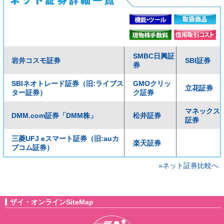
SMBC日興証
岩井コスモ証券
SBI証券
券
SBIネオトレード証券（旧:ライブス
GMOクリッ
立花証券
ター証券）
ク証券
マネックス
DMM.com証券「DMM株」
松井証券
証券
三菱UFJ eスマート証券（旧:auカ
楽天証券
ブコム証券）
»ネット証券比較へ
ザイ・オンラインSiteMap