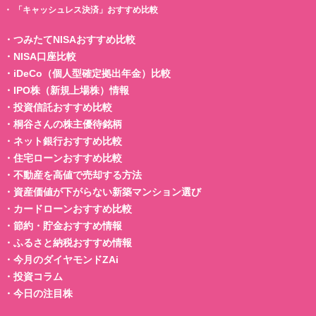
・
「キャッシュレス決済」おすすめ比較
・
つみたてNISAおすすめ比較
・
NISA口座比較
・
iDeCo（個人型確定拠出年金）比較
・
IPO株（新規上場株）情報
・
投資信託おすすめ比較
・
桐谷さんの株主優待銘柄
・
ネット銀行おすすめ比較
・
住宅ローンおすすめ比較
・
不動産を高値で売却する方法
・
資産価値が下がらない新築マンション選び
・
カードローンおすすめ比較
・
節約・貯金おすすめ情報
・
ふるさと納税おすすめ情報
・
今月のダイヤモンドZAi
・
投資コラム
・
今日の注目株