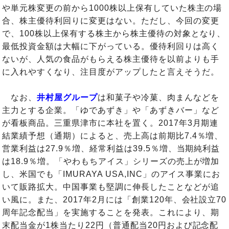
や単元株変更の前から1000株以上保有していた株主の場
合、株主優待利回りに変更はない。ただし、今回の変更
で、100株以上保有する株主から株主優待の対象となり、
最低投資金額は大幅に下がっている。優待利回りは高く
ないが、人気の食品がもらえる株主優待を以前よりも手
に入れやすくなり、注目度がアップしたと言えそうだ。
なお、
井村屋グループ
は和菓子や冷菓、肉まんなどを
主力とする企業。「ゆであずき」や「あずきバー」など
が看板商品。三重県津市に本社を置く。2017年3月期連
結業績予想（通期）によると、売上高は前期比7.4％増、
営業利益は27.9％増、経常利益は39.5％増、当期純利益
は18.9％増。「やわもちアイス」シリーズの売上が増加
し、米国でも「IMURAYA USA,INC」のアイス事業にお
いて販路拡大。中国事業も堅調に伸長したことなどが追
い風に。また、2017年2月には「創業120年、会社設立70
周年記念配当」を実施することを発表。これにより、期
末配当金が1株当たり22円（普通配当20円および記念配