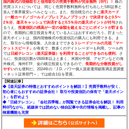
国内株式の現物取引と信用取引の売買手数料が完全無料（0円）！
株の
売買コストについては、同じく売買手数料無料を打ち出したSBI証券と
並んで業界最安レベルとなった。また、投信積立のときに
楽天カード
（一般カード／ゴールド／プレミアム／ブラック）で決済すると0.5〜
2％分
、楽天キャッシュで決済すると0.5％分
の楽天ポイントが付与
され
るうえ、
投資信託の残高が一定の金額を超えるごとにポイントが貯まる
ので、長期的に積立投資を考えている人にはおすすめだろう。貯まった
楽天ポイントは、国内現物株式や投資信託の購入にも利用できる。ま
た、取引から情報収集、入出金までできる
トレードツールの元祖「マー
ケットスピード」
が有名で、数多くのデイトレーダーも利用。ツール内
では
日経テレコン（楽天証券版）を利用することができるのも便利
。さ
らに、投資信託数が2600本以上と多く、米国や中国、アセアンなどの海
外株式、海外ETF、金の積立投資もできるので、
長期的な分散投資がし
やすい
のも便利だ。2024年の「J.D. パワー個人資産運用顧客満足度調査
＜ネット証券部門＞」では総合1位を受賞。
【関連記事】
◆【楽天証券の特徴とおすすめポイントを解説！】売買手数料が安く、
初心者にもおすすめの証券会社！ 取引や投資信託の保有で「楽天ポイン
ト」を貯めよう
◆「日経テレコン」「会社四季報」が閲覧できる証券会社を解説！ 利用
料0円ながら、紙媒体では読めない独自記事や先行情報を掲載し、記事の
検索機能も充実