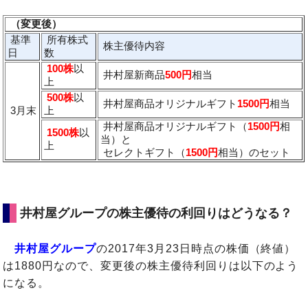
（変更後）
基準
所有株式
株主優待内容
日
数
100株
以
井村屋新商品
500円
相当
上
500株
以
井村屋商品オリジナルギフト
1500円
相当
3月末
上
井村屋商品オリジナルギフト（
1500円
相
1500株
以
当）と
上
セレクトギフト（
1500円
相当）のセット
井村屋グループの株主優待の利回りはどうなる？
井村屋グループ
の2017年3月23日時点の株価（終値）
は1880円なので、変更後の株主優待利回りは以下のよう
になる。