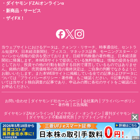
・
ダイヤモンドZAiオンラインα
・
新商品・サービス
・
ザイFX！
当ウェブサイトにおけるデータは、クォンツ・リサーチ、時事通信社、セントラ
ル短資FX、日本経済新聞社、フィスコ、マネックス証券、モーニングスター・ジ
ャパンから情報の提供を受けております。日経平均株価の著作権は、日本経済新
聞社に帰属します。本WEBサイトで提供している無料情報は、情報の提供を目的
としており、投資その他の行動を勧誘する目的で運営しているものではありませ
ん。銘柄の選択、売買価格等の投資の最終決定は、ご自身の判断でなさるように
お願いいたします。また本WEBサイトに掲載している全ての記事およびデータに
ついては「プライバシーポリシー・著作権」もご確認ください。※記事内容につ
いては当サイト独自調査の記事であり、申込みの際に各社のサイトをご確認の上
お申込ください。
お問い合わせ
ダイヤモンド社ホームページ
会社案内
プライバシーポリシ
ー・著作権
広告掲載
ダイヤモンドZAiオンラインα
ダイヤモンド・オンライン
週刊ダイヤモンド
ダイヤモンド不動産研究所
クリプトインサイト
DIAMONDハーバード・ビジネス・レビュー
書籍オンライン
© DIAMOND, INC. All Rights Reserved.