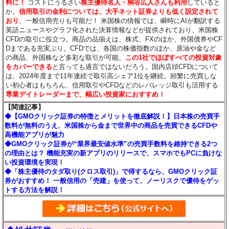
料に！
コストにうるさい
株主優待名人・桐谷広人さんも利用
していると
か。
信用取引の金利については、大手ネット証券よりも低く設定されて
おり
、一般信用売りも可能だ！ 米国株の情報では、瞬時にAIが翻訳する
英語ニュースやグラフ化された決算情報などが提供されており、米国株
CFDの取引に役立つ。商品の品揃えは、株式、FXのほか、外国債券やCF
Dまである充実ぶり。CFDでは、各国の株価指数のほか、原油や金など
の商品、外国株など多彩な取引が可能。
この1社でほぼすべての投資対象
をカバーできる
と言っても過言ではないだろう。国内店頭CFDについて
は、2024年度まで11年連続で取引高シェア1位を継続。頻繁に売買しな
い初心者はもちろん、信用取引やCFDなどのレバレッジ取引も活用する
専業デイトレーダーまで、幅広い投資家におすすめ！
【関連記事】
◆【GMOクリック証券の特徴とメリットを徹底解説！】日本株の売買手
数料が無料のうえ、米国株から金まで世界中の商品を売買できるCFDや
高機能アプリが魅力
◆GMOクリック証券が“業界最安値水準”の売買手数料を維持できる2つ
の理由とは？ 機能充実の新アプリのリリースで、スマホでもPCに負けな
い投資環境を実現！
◆「株主優待のタダ取り(クロス取引)」で得するなら、GMOクリック証
券がおすすめ！ 一般信用の「売建」を使って、ノーリスクで優待をゲッ
トする方法を解説！