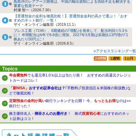
鳥島沖のレアアース開発は、中国の輸出規制による供給不足を解決する
重要な投資テーマ
村瀬 智一（2026.7.30）
【普通預金の金利を徹底比較！】 普通預金金利の高さで選ぶ！「おす
すめのネット銀行」一覧！
ザイ・オンライン編集部（2019.11.1）
プレス工業（7246）、6期連続の｢増配｣を発表して、配当利回り5.3％
に！ 年間配当は6年で6.6倍に増加、2027年3月期は前期比13円増の｢1
株あたり50円｣に！
ザイ・オンライン編集部（2026.8.5）
»アクセスランキング一覧
Topics
年会費無料
でも還元率1.0％以上は当たり前！ おすすめの高還元クレジッ
トカードはコレ！
「新NISA」
おすすめ証券会社は？
｢手数料｣｢投資信託＆米国株の取扱数｣な
どで徹底比較！
定期預金の金利が高い
銀行ランキングを公開！ 今、
もっともお得
なのは○○
銀行だった！
株主優待名人・
桐谷さんのお墨付き
！ 株式
投資初心者
におすすめのネッ
ト証券はココ！