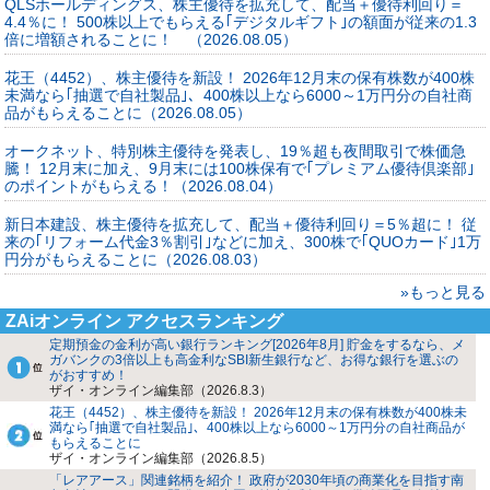
QLSホールディングス、株主優待を拡充して、配当＋優待利回り＝
4.4％に！ 500株以上でもらえる｢デジタルギフト｣の額面が従来の1.3
倍に増額されることに！ （2026.08.05）
花王（4452）、株主優待を新設！ 2026年12月末の保有株数が400株
未満なら｢抽選で自社製品｣、400株以上なら6000～1万円分の自社商
品がもらえることに（2026.08.05）
オークネット、特別株主優待を発表し、19％超も夜間取引で株価急
騰！ 12月末に加え、9月末には100株保有で｢プレミアム優待倶楽部｣
のポイントがもらえる！（2026.08.04）
新日本建設、株主優待を拡充して、配当＋優待利回り＝5％超に！ 従
来の｢リフォーム代金3％割引｣などに加え、300株で｢QUOカード｣1万
円分がもらえることに（2026.08.03）
»もっと見る
ZAiオンライン アクセスランキング
定期預金の金利が高い銀行ランキング[2026年8月] 貯金をするなら、メ
ガバンクの3倍以上も高金利なSBI新生銀行など、お得な銀行を選ぶの
がおすすめ！
ザイ・オンライン編集部（2026.8.3）
花王（4452）、株主優待を新設！ 2026年12月末の保有株数が400株未
満なら｢抽選で自社製品｣、400株以上なら6000～1万円分の自社商品が
もらえることに
ザイ・オンライン編集部（2026.8.5）
「レアアース」関連銘柄を紹介！ 政府が2030年頃の商業化を目指す南