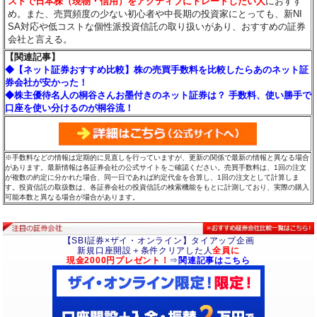
ストで日本株（現物・信用）をアクティブにトレードしたい人
におすす
め。また、売買頻度の少ない初心者や中長期の投資家にとっても、新NI
SA対応や低コストな個性派投資信託の取り扱いがあり、おすすめの証券
会社と言える。
【関連記事】
◆【ネット証券おすすめ比較】株の売買手数料を比較したらあのネット証
券会社が安かった！
◆株主優待名人の桐谷さんお墨付きのネット証券は？ 手数料、使い勝手で
口座を使い分けるのが桐谷流！
※手数料などの情報は定期的に見直しを行っていますが、更新の関係で最新の情報と異なる場合
があります。最新情報は各証券会社の公式サイトをご確認ください。売買手数料は、1回の注文
が複数の約定に分かれた場合、同一日であれば約定代金を合算し、1回の注文として計算しま
す。投資信託の取扱数は、各証券会社の投資信託の検索機能をもとに計測しており、実際の購入
可能本数と異なる場合が場合があります。
【SBI証券×ザイ・オンライン】タイアップ企画
新規口座開設＋条件クリアした人
全員に
現金2000円プレゼント！
⇒
関連記事はこちら