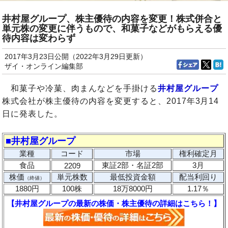
井村屋グループ、株主優待の内容を変更！株式併合と
単元株の変更に伴うもので、和菓子などがもらえる優
待内容は変わらず
2017年3月23日公開（2022年3月29日更新）
ザイ・オンライン編集部
和菓子や冷菓、肉まんなどを手掛ける
井村屋グループ
株式会社が株主優待の内容を変更すると、2017年3月14
日に発表した。
■井村屋グループ
業種
コード
市場
権利確定月
食品
東証2部・名証2部
3月
2209
株価
単元株数
最低投資金額
配当利回り
（終値）
1880円
100株
18万8000円
1.17％
【井村屋グループの最新の株価・株主優待の詳細はこちら！】