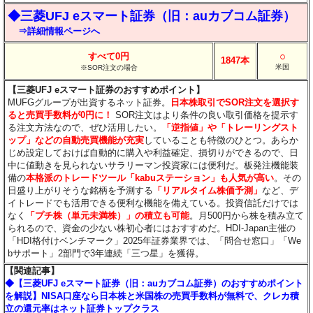
◆三菱UFJ eスマート証券（旧：auカブコム証券）
⇒詳細情報ページへ
○
すべて0円
1847本
米国
※SOR注文の場合
【三菱UFJ eスマート証券のおすすめポイント】
MUFGグループが出資するネット証券。
日本株取引でSOR注文を選択す
ると売買手数料が0円に！
SOR注文はより条件の良い取引価格を提示す
る注文方法なので、ぜひ活用したい。
「逆指値」や「トレーリングスト
ップ」などの自動売買機能が充実
していることも特徴のひとつ。あらか
じめ設定しておけば自動的に購入や利益確定、損切りができるので、日
中に値動きを見られないサラリーマン投資家には便利だ。板発注機能装
備の
本格派のトレードツール「kabuステーション」も人気が高い
。その
日盛り上がりそうな銘柄を予測する
「リアルタイム株価予測」
など、デ
イトレードでも活用できる便利な機能を備えている。投資信託だけでは
なく
「プチ株（単元未満株）」の積立も可能
。月500円から株を積み立て
られるので、資金の少ない株初心者にはおすすめだ。HDI-Japan主催の
「HDI格付けベンチマーク」2025年証券業界では、「問合せ窓口」「We
bサポート」2部門で3年連続「三つ星」を獲得。
【関連記事】
◆【三菱UFJ eスマート証券（旧：auカブコム証券）のおすすめポイント
を解説】NISA口座なら日本株と米国株の売買手数料が無料で、クレカ積
立の還元率はネット証券トップクラス