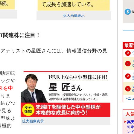
拡大画像表示
IT関連株に注目！
最新
アナリストの星匠さんには、情報通信分野の見
。
自動運転
テックや
スを中
なりま
»ニ
に結びつ
で見る
大型株よ
拡大画像表示
楽
積極的
対
ン