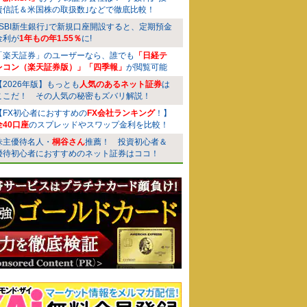
資信託＆米国株の取扱数｣などで徹底比較！
｢SBI新生銀行｣で新規口座開設すると、定期預金
金利が
1年もの年1.55％
に!
「楽天証券」のユーザーなら、誰でも
「日経テ
レコン（楽天証券版）」「四季報」
が閲覧可能
【2026年版】もっとも
人気のあるネット証券
は
ここだ！ その人気の秘密もズバリ解説！
【FX初心者におすすめの
FX会社ランキング
！】
全40口座
のスプレッドやスワップ金利を比較！
株主優待名人・
桐谷さん
推薦！ 投資初心者＆
優待初心者におすすめのネット証券はココ！