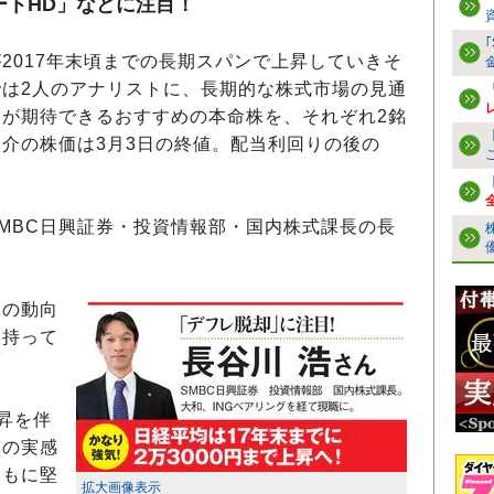
ートHD」などに注目！
017年末頃までの長期スパンで上昇していきそ
は2人のアナリストに、長期的な株式市場の見通
が期待できるおすすめの本命株を、それぞれ2銘
介の株価は3月3日の終値。配当利回りの後の
MBC日興証券・投資情報部・国内株式課長の長
の動向
を持って
昇を伴
』の実感
ともに堅
拡大画像表示