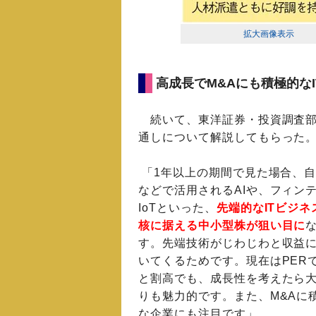
拡大画像表示
高成長でM&Aにも積極的な
続いて、東洋証券・投資調査部
通しについて解説してもらった
「1年以上の期間で見た場合、
などで活用されるAIや、フィン
IoTといった、
先端的なITビジネ
核に据える中小型株が狙い目に
す。先端技術がじわじわと収益
いてくるためです。現在はPER
と割高でも、成長性を考えたら
りも魅力的です。また、M&Aに
な企業にも注目です」