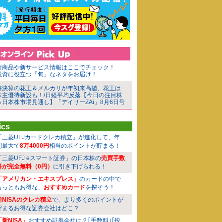
新商品や新サービス情報はここでチェック！
投資に役立つ「旬」なネタをお届け！
好決算の花王＆メルカリが年初来高値、花王は
株主優待新設も！/日経平均反落【今日の注目株
＆日本株市場見通し】「デイリーZAi」8月6日号
ics
「三菱UFJカードクレカ積立」が進化して、年
間最大で
8万4000円
相当のポイントが貯まる！
「三菱UFJ eスマート証券」の日本株の
売買手数
料が完全無料（0円）
に引き下げられる！
「アメリカン・エキスプレス」
のカードの中で
もっともお得な、
おすすめカード
を探そう！
新NISAのクレカ積立
で、より多くのポイントが
貯まるお得な証券会社はどこ？
「新NISA」
おすすめ証券会社は？｢手数料｣｢投