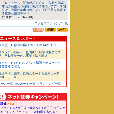
「レアアース」関連銘柄を紹介！ 政府が2030
年頃の商業化を目指す南鳥島沖のレアアース開
発は、中国の輸出規制による供給不足を解決す
る重要な投資テーマ
村瀬 智一（2026.7.30）
»アクセスランキング一覧
ニュース＆レポート
任天堂---1Q営業利益 150.5％増 1425億円
サンフロ不動産---1Qは増収・経常利益まで増
益、不動産サービス事業を除き増益
リソル---1Qはインバウンド堅調と新規ホテル
運営開始で増収
日経平均は続落、反発スタートも失速し一時
65000円下回る
ュース一覧
»レポート一覧
»ランキング一覧
天証券
[NEW!]
象ファンドを5万円以上購入なら1万円分の「ファ
ドギフト」か「ポイント」が抽選で当たる！