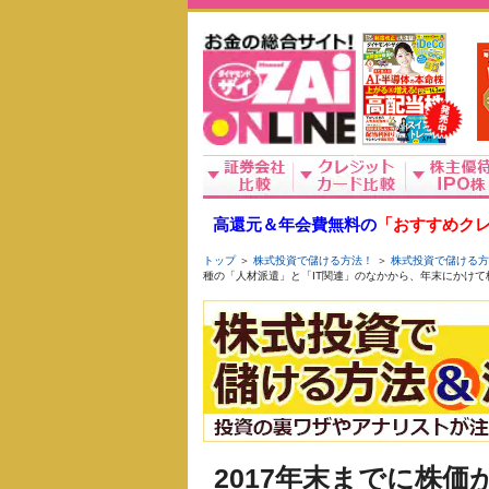
高還元＆年会費無料の
「おすすめクレ
トップ
＞
株式投資で儲ける方法！
＞
株式投資で儲ける方
種の「人材派遣」と「IT関連」のなかから、年末にかけて
2017年末までに株