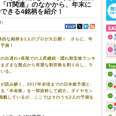
「IT関連」のなかから、年末に
できる4銘柄を紹介！
新）
具体的な銘柄を2人のプロが大公開！ さらに、年
も予測！
の出遅れ×長期での上昇継続・隠れ割安株ランキ
さまざまな観点から有望な割安株を割り出し、ラ
Top
ている。
が読み解く、2017年末頃までの日本株予測と、
きる「本命株」を一部抜粋して紹介。ダイヤモン
掲載しているが、ここではそのうち2人の予測を