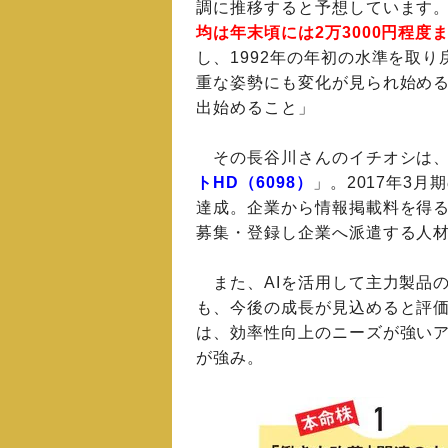
調に推移すると予想しています
均は年末頃には2万3000円程度
し、1992年の年初の水準を取
重な姿勢にも変化が見られ始め
出始めること」
その長谷川さんのイチオシは、
トHD（6098）
」。2017年3月
達成。企業から情報掲載料を得
募集・登録し企業へ派遣する人
また、AIを活用して主力製品
も、今後の成長が見込めると評価
は、効率性向上のニーズが強い
が強み。