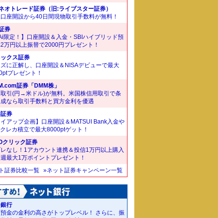
Iネオトレード証券（旧:ライブスター証券）
規口座開設から40日間現物取引手数料が無料！
I証券
Ai限定！】口座開設＆入金・SBIハイブリッド預
2万円以上振替で2000円プレゼント！
ネックス証券
ズに正解し、口座開設＆NISAデビューで最大
00ptプレゼント！
M.com証券「DMM株」
取引(円→米ドル)が無料。米国株信用取引で条
達成なら取引手数料と買方金利を優遇
井証券
イアップ企画】口座開設＆MATSUI Bank入金や
Bクレカ積立で最大8000ptゲット！
Oクリック証券
ズレなし！1アカウント連携＆投信1万円以上購入
毎週最大1万ポイントプレゼント！
ット証券比較一覧
»ネット証券キャンペーン一覧
J銀行
期預金の金利の高さがトップレベル！ さらに、振