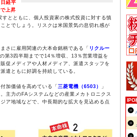
。
日経平
まで上昇
り戻すとともに、個人投資家の株式投資に対する慎
ることでしょう。リスクは米国景気の息切れ感が
まさに雇用関連の大本命銘柄である「
リクルー
期の第3四半期までで14％増収、13％営業増益を
る販促メディアや人材メディア、派遣スタッフを
材派遣ともに好調を持続している。
の付加価値を高めている「
三菱電機（6503）
」
。主力のFAシステムなどの産業メカトロニクス
IP
アジア地域などで、中長期的な拡大を見込める点