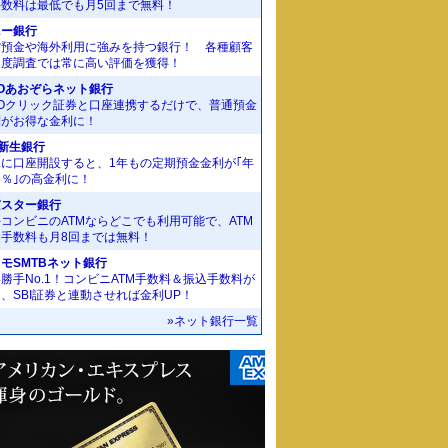
手数料は最低でも月5回まで無料！
ニー銀行
貨預金や海外利用に強みを持つ銀行！ 各種顧客
足度調査では常に高い評価を獲得！
Oあおぞらネット銀行
MOクリック証券と口座連携するだけで、普通預金
利がお得な金利に！
I新生銀行
規に口座開設すると、1年もの定期預金金利が｢年
55％｣の高金利に！
京スター銀行
コンビニのATMならどこでも利用可能で、ATM
金手数料も月8回までは無料！
モSMTBネット銀行
勝手No.1！コンビニATM手数料＆振込手数料が
、SBI証券と連動させれば金利UP！
»ネット銀行一覧