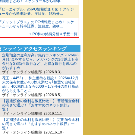
情報総まとめ！ スケジュールから幹事…
「ビーエイブル」のIPO情報総まとめ！ スケジ
ュールから幹事証券、注目度、銘柄分…
「チャットプラス」のIPO情報総まとめ！ スケ
ジュールから幹事証券、注目度、銘柄…
»IPO株の銘柄分析＆予想一覧
iオンライン アクセスランキング
定期預金の金利が高い銀行ランキング[2026年8
月] 貯金をするなら、メガバンクの3倍以上も高
金利なSBI新生銀行など、お得な銀行を選ぶの
がおすすめ！
ザイ・オンライン編集部（2026.8.3）
花王（4452）、株主優待を新設！ 2026年12月
末の保有株数が400株未満なら｢抽選で自社製
品｣、400株以上なら6000～1万円分の自社商品
がもらえることに
ザイ・オンライン編集部（2026.8.5）
【普通預金の金利を徹底比較！】 普通預金金利
の高さで選ぶ！「おすすめのネット銀行」一
覧！
ザイ・オンライン編集部（2019.11.1）
【定期預金の金利を徹底比較！】 定期預金金利
の高さで選ぶ！「おすすめのネット銀行」一
覧！
ザイ・オンライン編集部（2021.6.10）