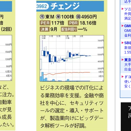
込
ソ
外
満
GM
G
金
SB
新
1.
東
大手
出
ドコ
使い
安く