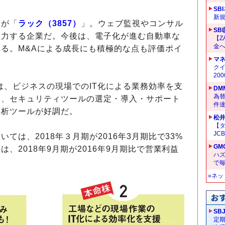
SB
新
つが「
ラック（3857）
」。ウェブ監視やコンサル
SB
注力する企業だ。今後は、電子化が進む自動車な
【Z
金へ
る。M&Aによる成長にも積極的な点も評価ポイ
マ
クイ
20
は、ビジネスの現場でのIT化による業務効率を支
DM
為替
に、セキュリティツールの選定・導入・サポート
件
解析ツールが好調だ。
松
【タ
JC
いては、2018年３月期が2016年3月期比で33%
GM
は、2018年9月期が2016年9月期比で営業利益
ハ
で
»ネ
SB
定