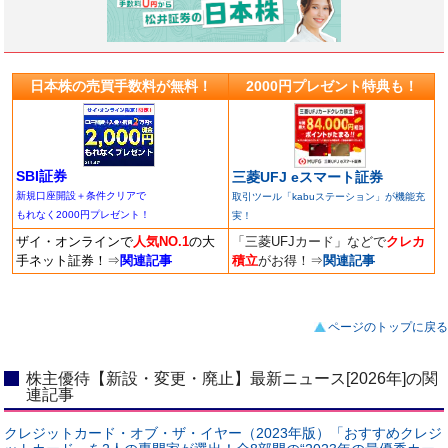
日本株の売買手数料が無料！
2000円プレゼント特典も！
SBI証券
三菱UFJ eスマート証券
新規口座開設＋条件クリアで
取引ツール「kabuステーション」が機能充
もれなく2000円プレゼント！
実！
ザイ・オンラインで
人気NO.1
の大
「三菱UFJカード」などで
クレカ
手ネット証券！
⇒
関連記事
積立
がお得！
⇒
関連記事
ページのトップに戻る
株主優待【新設・変更・廃止】最新ニュース[2026年]の関
連記事
クレジットカード・オブ・ザ・イヤー（2023年版）「おすすめクレジ