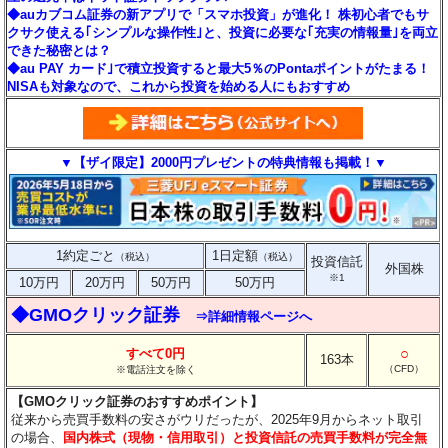
◆auカブコム証券の新アプリで「スマホ投資」が進化！ 株初心者でもサ
クサク使える｢シンプルな操作性｣と、投資に必要な｢充実の情報量｣を両立
できた秘密とは？
◆au PAY カード｣で積立投資すると最大5％のPontaポイントがたまる！
NISAも対象なので、これから投資を始める人にもおすすめ
▼【ザイ限定】2000円プレゼントの特典情報も掲載！▼
1約定ごと
1日定額
（税込）
（税込）
投資信託
外国株
※1
10万円
20万円
50万円
50万円
◆GMOクリック証券
⇒詳細情報ページへ
○
すべて0円
163本
（CFD）
※電話注文を除く
【GMOクリック証券のおすすめポイント】
従来から売買手数料の安さがウリだったが、2025年9月からネット取引
の場合、
国内株式（現物・信用取引）と投資信託の売買手数料が完全無