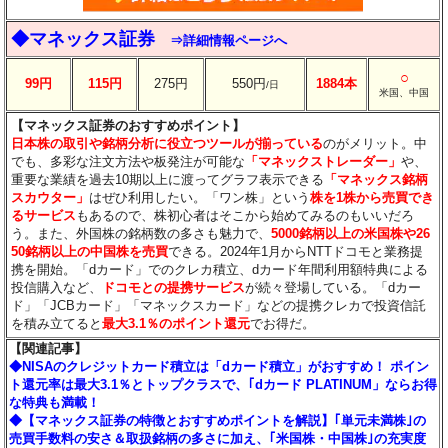
◆マネックス証券
⇒詳細情報ページへ
○
99円
115円
275円
550円
1884本
/日
米国、中国
【マネックス証券のおすすめポイント】
日本株の取引や銘柄分析に役立つツールが揃っている
のがメリット。中
でも、多彩な注文方法や板発注が可能な
「マネックストレーダー」
や、
重要な業績を過去10期以上に渡ってグラフ表示できる
「マネックス銘柄
スカウター」
はぜひ利用したい。「ワン株」という
株を1株から売買でき
るサービス
もあるので、株初心者はそこから始めてみるのもいいだろ
う。また、外国株の銘柄数の多さも魅力で、
5000銘柄以上の米国株や26
50銘柄以上の中国株を売買
できる。2024年1月からNTTドコモと業務提
携を開始。「dカード」でのクレカ積立、dカード年間利用額特典による
投信購入など、
ドコモとの提携サービス
が続々登場している。「dカー
ド」「JCBカード」「マネックスカード」などの提携クレカで投資信託
を積み立てると
最大3.1％のポイント還元
でお得だ。
【関連記事】
◆NISAのクレジットカード積立は「dカード積立」がおすすめ！ ポイン
ト還元率は最大3.1％とトップクラスで、｢dカード PLATINUM」ならお得
な特典も満載！
◆【マネックス証券の特徴とおすすめポイントを解説】｢単元未満株｣の
売買手数料の安さ＆取扱銘柄の多さに加え、｢米国株・中国株｣の充実度