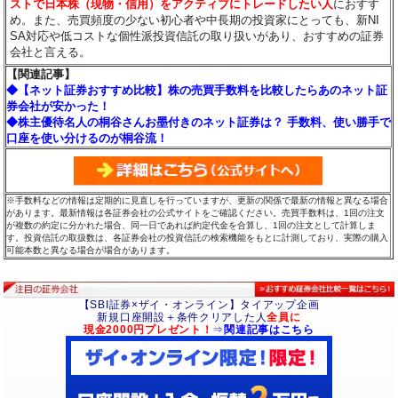
ストで日本株（現物・信用）をアクティブにトレードしたい人
におすす
め。また、売買頻度の少ない初心者や中長期の投資家にとっても、新NI
SA対応や低コストな個性派投資信託の取り扱いがあり、おすすめの証券
会社と言える。
【関連記事】
◆【ネット証券おすすめ比較】株の売買手数料を比較したらあのネット証
券会社が安かった！
◆株主優待名人の桐谷さんお墨付きのネット証券は？ 手数料、使い勝手で
口座を使い分けるのが桐谷流！
※手数料などの情報は定期的に見直しを行っていますが、更新の関係で最新の情報と異なる場合
があります。最新情報は各証券会社の公式サイトをご確認ください。売買手数料は、1回の注文
が複数の約定に分かれた場合、同一日であれば約定代金を合算し、1回の注文として計算しま
す。投資信託の取扱数は、各証券会社の投資信託の検索機能をもとに計測しており、実際の購入
可能本数と異なる場合が場合があります。
【SBI証券×ザイ・オンライン】タイアップ企画
新規口座開設＋条件クリアした人
全員に
現金2000円プレゼント！
⇒
関連記事はこちら