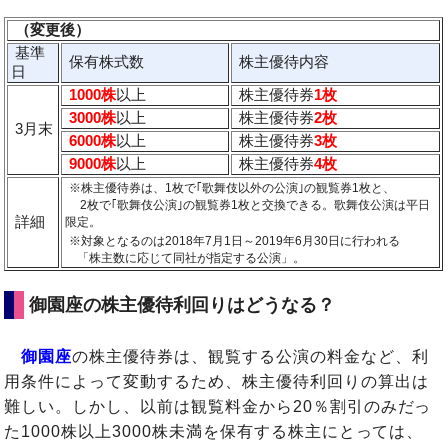
（変更後）
基準
保有株式数
株主優待内容
日
1000株
以上
株主優待券
1枚
3000株
以上
株主優待券
2枚
3月末
6000株
以上
株主優待券
3枚
9000株
以上
株主優待券
4枚
※株主優待券は、1枚で｢歌舞伎以外の公演｣の観覧券1枚と、
2枚で｢歌舞伎公演｣の観覧券1枚と交換できる。歌舞伎公演は平日
詳細
限定。
※対象となるのは2018年7月1日～2019年6月30日に行われる
「株主数に応じて同社が指定する公演」。
御園座の株主優待利回りはどうなる？
御園座
の株主優待券は、観覧する公演の料金など、利
用条件によって変動するため、株主優待利回りの算出は
難しい。しかし、以前は観覧料金から20％割引のみだっ
た1000株以上3000株未満を保有する株主にとっては、