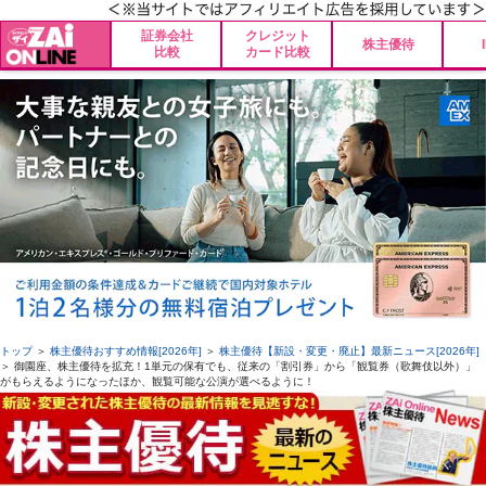
証券会社
クレジット
株主優待
比較
カード比較
トップ
＞
株主優待おすすめ情報[2026年]
＞
株主優待【新設・変更・廃止】最新ニュース[2026年]
＞ 御園座、株主優待を拡充！1単元の保有でも、従来の「割引券」から「観覧券（歌舞伎以外）」
がもらえるようになったほか、観覧可能な公演が選べるように！