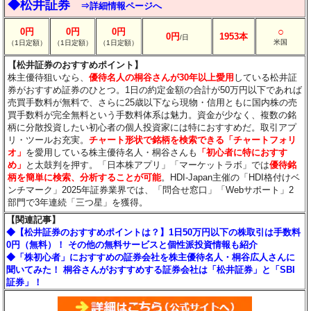
◆松井証券
⇒詳細情報ページへ
○
0円
0円
0円
0円
1953本
/日
米国
（1日定額）
（1日定額）
（1日定額）
【松井証券のおすすめポイント】
株主優待狙いなら、
優待名人の桐谷さんが30年以上愛用
している松井証
券がおすすめ証券のひとつ。1日の約定金額の合計が50万円以下であれば
売買手数料が無料で、さらに25歳以下なら現物・信用ともに国内株の売
買手数料が完全無料という手数料体系は魅力。資金が少なく、複数の銘
柄に分散投資したい初心者の個人投資家には特におすすめだ。取引アプ
リ・ツールお充実。
チャート形状で銘柄を検索できる「チャートフォリ
オ」
を愛用している株主優待名人・桐谷さんも
「初心者に特におすす
め」
と太鼓判を押す。「日本株アプリ」「マーケットラボ」では
優待銘
柄を簡単に検索、分析することが可能
。HDI-Japan主催の「HDI格付けベ
ンチマーク」2025年証券業界では、「問合せ窓口」「Webサポート」2
部門で3年連続「三つ星」を獲得。
【関連記事】
◆【松井証券のおすすめポイントは？】1日50万円以下の株取引は手数料
0円（無料）！ その他の無料サービスと個性派投資情報も紹介
◆「株初心者」におすすめの証券会社を株主優待名人・桐谷広人さんに
聞いてみた！ 桐谷さんがおすすめする証券会社は「松井証券」と「SBI
証券」！