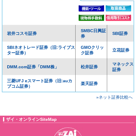
SMBC日興証
岩井コスモ証券
SBI証券
券
SBIネオトレード証券（旧:ライブス
GMOクリッ
立花証券
ター証券）
ク証券
マネックス
DMM.com証券「DMM株」
松井証券
証券
三菱UFJ eスマート証券（旧:auカ
楽天証券
ブコム証券）
»ネット証券比較へ
ザイ・オンラインSiteMap