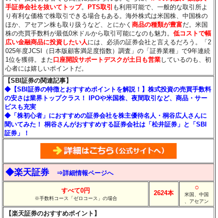
手証券会社を抜いてトップ
。
PTS取引
も利用可能で、一般的な取引所よ
り有利な価格で株取引できる場合もある。海外株式は米国株、中国株の
ほか、アセアン株も取り扱うなど、とにかく
商品の種類が豊富
だ。米国
株の売買手数料が最低0米ドルから取引可能になのも魅力。
低コストで幅
広い金融商品に投資したい人
には、必須の証券会社と言えるだろう。「2
025年度JCSI（日本版顧客満足度指数）調査」の「証券業種」で9年連続
1位を獲得。また
口座開設サポートデスクが土日も営業
しているのも、初
心者には嬉しいポイントだ。
【SBI証券の関連記事】
◆【SBI証券の特徴とおすすめポイントを解説！】株式投資の売買手数料
の安さは業界トップクラス！ IPOや米国株、夜間取引など、商品・サー
ビスも充実
◆「株初心者」におすすめの証券会社を株主優待名人・桐谷広人さんに
聞いてみた！ 桐谷さんがおすすめする証券会社は「松井証券」と「SBI
証券」！
◆楽天証券
⇒詳細情報ページへ
○
すべて0円
2624本
米国、中国
※手数料コース「ゼロコース」の場合
、アセアン
【楽天証券のおすすめポイント】