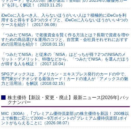
ットカード」を2人の専門家が選出！全8部門の“2023年の最優秀カー
ド”を詳しく解説！（2023.11.25）
iDeCoに入るべき人、入らないほうがいい人は？積極的にiDeCoを利
用すると得をする3つのタイプと、iDeCoに入らないほうがいい4つの
ケースを紹介！（2017.06.08）
「つみたてNISA」で老後資金を賢く作る方法とは？長期で資産を増や
すための商品選び＆運用のコツと、自営業・会社員それぞれにおすす
めの活用法を紹介！（2018.01.15）
「つみたてNISA」と従来の「NISA」はどっちが得？2つのNISAのメ
リット・デメリット、特徴などから、「つみたてNISA」を選んだほう
が得する人を検証！（2017.10.04）
SPGアメックスは、アメリカン・エキスプレス発行のカードの中で、
専門家がイチオシする最強カード！カードの達人が「アメックスの魅
力と活用法」を解説（2018.02.15）
株主優待【新設・変更・廃止】最新ニュース[2026年] バッ
クナンバー
MIC（300A）、｢プレミアム優待倶楽部｣の株主優待を新設！ 200株以
上で株数に応じて2000～9万ポイントの｢プレミアム優待倶楽部｣ポイ
ントがもらえることに（2026.08.07）