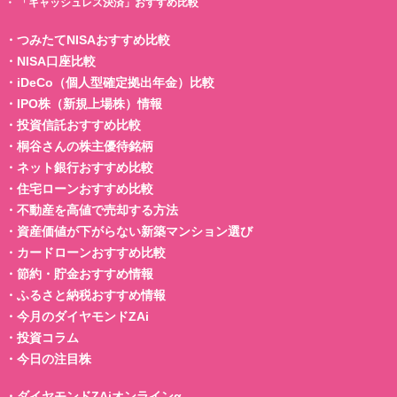
・
「キャッシュレス決済」おすすめ比較
・
つみたてNISAおすすめ比較
・
NISA口座比較
・
iDeCo（個人型確定拠出年金）比較
・
IPO株（新規上場株）情報
・
投資信託おすすめ比較
・
桐谷さんの株主優待銘柄
・
ネット銀行おすすめ比較
・
住宅ローンおすすめ比較
・
不動産を高値で売却する方法
・
資産価値が下がらない新築マンション選び
・
カードローンおすすめ比較
・
節約・貯金おすすめ情報
・
ふるさと納税おすすめ情報
・
今月のダイヤモンドZAi
・
投資コラム
・
今日の注目株
・
ダイヤモンドZAiオンラインα