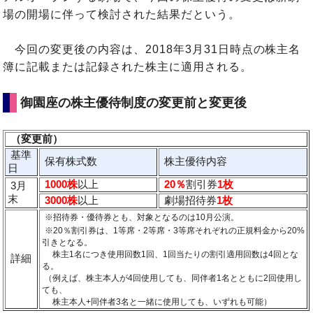
場の開場に伴って検討された結果だという。
今回の変更後の内容は、2018年3月31日時点の株主名
簿に記載または記録された株主に適用される。
御園座の株主優待制度の変更前と変更後
（変更前）
基準
保有株式数
株主優待内容
日
1000株
以上
20％
割引券
1枚
3月
末
3000株
以上
劇場招待券
1枚
※招待券・優待券とも、対象となるのは10月公演。
※20％割引券は、1等席・2等席・3等席それぞれの正規料金から20%
引きとなる。
株主1名につき使用回数1回、1回当たりの割引適用回数は4回とな
詳細
る。
（例えば、株主本人が4回使用しても、同伴者1名とともに2回使用し
ても、
株主本人+同伴者3名と一緒に使用しても、いずれも可能）