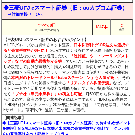
◆三菱UFJ eスマート証券（旧：auカブコム証券）
⇒詳細情報ページへ
○
すべて0円
1847本
米国
※SOR注文の場合
【三菱UFJ eスマート証券のおすすめポイント】
MUFGグループが出資するネット証券。
日本株取引でSOR注文を選択す
ると売買手数料が0円に！
SOR注文はより条件の良い取引価格を提示す
る注文方法なので、ぜひ活用したい。
「逆指値」や「トレーリングスト
ップ」などの自動売買機能が充実
していることも特徴のひとつ。あらか
じめ設定しておけば自動的に購入や利益確定、損切りができるので、日
中に値動きを見られないサラリーマン投資家には便利だ。板発注機能装
備の
本格派のトレードツール「kabuステーション」も人気が高い
。その
日盛り上がりそうな銘柄を予測する
「リアルタイム株価予測」
など、デ
イトレードでも活用できる便利な機能を備えている。投資信託だけでは
なく
「プチ株（単元未満株）」の積立も可能
。月500円から株を積み立て
られるので、資金の少ない株初心者にはおすすめだ。HDI-Japan主催の
「HDI格付けベンチマーク」2025年証券業界では、「問合せ窓口」「We
bサポート」2部門で3年連続「三つ星」を獲得。
【関連記事】
◆【三菱UFJ eスマート証券（旧：auカブコム証券）のおすすめポイント
を解説】NISA口座なら日本株と米国株の売買手数料が無料で、クレカ積
立の還元率はネット証券トップクラス