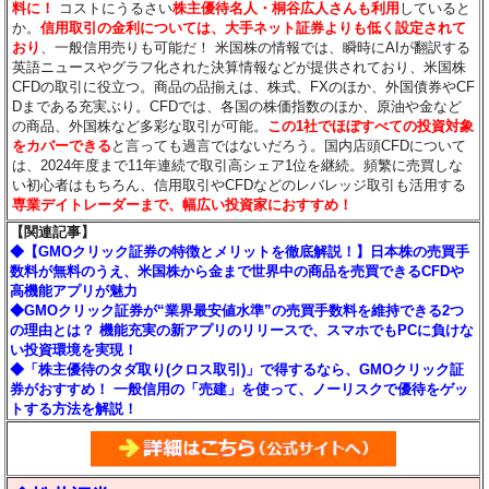
料に！
コストにうるさい
株主優待名人・桐谷広人さんも利用
していると
か。
信用取引の金利については、大手ネット証券よりも低く設定されて
おり
、一般信用売りも可能だ！ 米国株の情報では、瞬時にAIが翻訳する
英語ニュースやグラフ化された決算情報などが提供されており、米国株
CFDの取引に役立つ。商品の品揃えは、株式、FXのほか、外国債券やCF
Dまである充実ぶり。CFDでは、各国の株価指数のほか、原油や金など
の商品、外国株など多彩な取引が可能。
この1社でほぼすべての投資対象
をカバーできる
と言っても過言ではないだろう。国内店頭CFDについて
は、2024年度まで11年連続で取引高シェア1位を継続。頻繁に売買しな
い初心者はもちろん、信用取引やCFDなどのレバレッジ取引も活用する
専業デイトレーダーまで、幅広い投資家におすすめ！
【関連記事】
◆【GMOクリック証券の特徴とメリットを徹底解説！】日本株の売買手
数料が無料のうえ、米国株から金まで世界中の商品を売買できるCFDや
高機能アプリが魅力
◆GMOクリック証券が“業界最安値水準”の売買手数料を維持できる2つ
の理由とは？ 機能充実の新アプリのリリースで、スマホでもPCに負けな
い投資環境を実現！
◆「株主優待のタダ取り(クロス取引)」で得するなら、GMOクリック証
券がおすすめ！ 一般信用の「売建」を使って、ノーリスクで優待をゲッ
トする方法を解説！