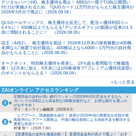
デジタルハーツHD、株主優待を廃止！ MBOの一環でTOB(公開買い
付け)が実施されるため、｢QUOカード｣1万円分がもらえた株主優待が
2026年3月分で廃止に（2026.08.06）
QLSホールディングス、株主優待を拡充して、配当＋優待利回り＝
4.4％に！ 500株以上でもらえる｢デジタルギフト｣の額面が従来の1.3
倍に増額されることに！ （2026.08.05）
花王（4452）、株主優待を新設！ 2026年12月末の保有株数が400株
未満なら｢抽選で自社製品｣、400株以上なら6000～1万円分の自社商
品がもらえることに（2026.08.05）
オークネット、特別株主優待を発表し、19％超も夜間取引で株価急
騰！ 12月末に加え、9月末には100株保有で｢プレミアム優待倶楽部｣
のポイントがもらえる！（2026.08.04）
»もっと見る
ZAiオンライン アクセスランキング
定期預金の金利が高い銀行ランキング[2026年8月] 貯金をするなら、メ
ガバンクの3倍以上も高金利なSBI新生銀行など、お得な銀行を選ぶの
がおすすめ！
ザイ・オンライン編集部（2026.8.3）
「レアアース」関連銘柄を紹介！ 政府が2030年頃の商業化を目指す南
鳥島沖のレアアース開発は、中国の輸出規制による供給不足を解決する
重要な投資テーマ
村瀬 智一（2026.7.30）
【普通預金の金利を徹底比較！】 普通預金金利の高さで選ぶ！「おす