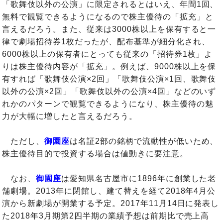
「歌舞伎以外の公演」に限定されるとはいえ、年間1回、
無料で観覧できるようになるので株主優待の「拡充」と
言えるだろう。また、従来は3000株以上を保有すると一
律で劇場招待券1枚だったが、配布基準が細分化され、
6000株以上の保有者にとっても従来の「招待券1枚」よ
りは株主優待内容が「拡充」。例えば、9000株以上を保
有すれば「歌舞伎公演×2回」「歌舞伎公演×1回、歌舞伎
以外の公演×2回」「歌舞伎以外の公演×4回」などのいず
れかのパターンで観覧できるようになり、株主優待の魅
力が大幅に増したと言えるだろう。
ただし、
御園座
は名証2部の銘柄で流動性が低いため、
株主優待目的で投資する場合は値動きに要注意。
なお、
御園座
は
愛知県名古屋市に1896年に創業した老
舗劇場。2013年に閉館し、建て替えを経て2018年4月公
演から新劇場が開業する予定。2017年11月14日に発表し
た2018年3月期第2四半期の業績予想は前期比で売上高