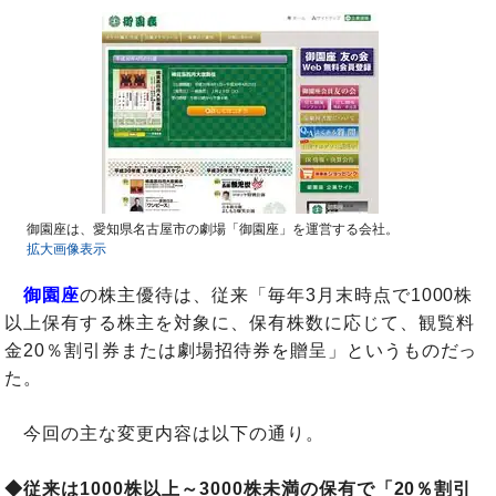
御園座は、愛知県名古屋市の劇場「御園座」を運営する会社。
拡大画像表示
御園座
の株主優待は、従来「毎年3月末時点で1000株
以上保有する株主を対象に、保有株数に応じて、観覧料
金20％割引券または劇場招待券を贈呈」というものだっ
た。
今回の主な変更内容は以下の通り。
◆従来は1000株以上～3000株未満の保有で「20％割引