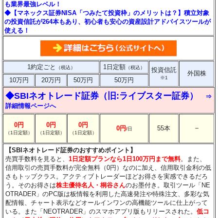
も業界最強レベル！
◆【マネックス証券NISA「つみたて投資枠」のメリットは？】積立対象
の投資信託が264本もあり、初心者も安心の資産設計アドバイスツールが
使える！
1約定ごと
1日定額
（税込）
（税込）
投資信託
外国株
※1
10万円
20万円
50万円
50万円
◆SBIネオトレード証券（旧:ライブスター証券）
⇒
詳細情報ページへ
0円
0円
0円
－
0円
55本
/
日
（1日定額）
（1日定額）
（1日定額）
【SBIネオトレード証券のおすすめポイント】
売買手数料を見ると、
1日定額プランなら1日100万円まで無料
。また、
信用取引の売買手数料が完全無料（0円）なのに加え、信用取引金利の低
さもトップクラス。アクティブトレーダーほどお得さを実感できるだろ
う。そのお得さは
株主優待名人・桐谷さん
のお墨付き。取引ツール「NE
OTRADER」のPC版は板情報を利用した高速発注や特殊注文、多彩な気
配情報、チャート表示などオールインワンの高機能ツールに仕上がって
いる。また「NEOTRADER」のスマホアプリ版もリリースされた。
低コ