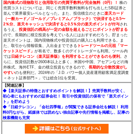
国内株式の現物取引と信用取引の売買手数料が完全無料（0円）！
株の
売買コストについては、同じく売買手数料無料を打ち出したSBI証券と
並んで業界最安レベルとなった。また、投信積立のときに
楽天カード
（一般カード／ゴールド／プレミアム／ブラック）で決済すると0.5〜
2％分
、楽天キャッシュで決済すると0.5％分
の楽天ポイントが付与
され
るうえ、
投資信託の残高が一定の金額を超えるごとにポイントが貯まる
ので、長期的に積立投資を考えている人にはおすすめだろう。貯まった
楽天ポイントは、国内現物株式や投資信託の購入にも利用できる。ま
た、取引から情報収集、入出金までできる
トレードツールの元祖「マー
ケットスピード」
が有名で、数多くのデイトレーダーも利用。ツール内
では
日経テレコン（楽天証券版）を利用することができるのも便利
。さ
らに、投資信託数が2600本以上と多く、米国や中国、アセアンなどの海
外株式、海外ETF、金の積立投資もできるので、
長期的な分散投資がし
やすい
のも便利だ。2024年の「J.D. パワー個人資産運用顧客満足度調査
＜ネット証券部門＞」では総合1位を受賞。
【関連記事】
◆【楽天証券の特徴とおすすめポイントを解説！】売買手数料が安く、
初心者にもおすすめの証券会社！ 取引や投資信託の保有で「楽天ポイン
ト」を貯めよう
◆「日経テレコン」「会社四季報」が閲覧できる証券会社を解説！ 利用
料0円ながら、紙媒体では読めない独自記事や先行情報を掲載し、記事の
検索機能も充実