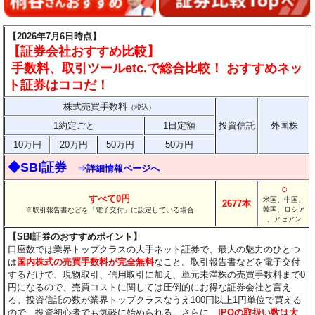
【2026年7月6日時点】
【証券会社おすすめ比較】
手数料、取引ツールetc.で総合比較！ おすすめネッ
ト証券はココだ！
株式売買手数料
（税込）
1約定ごと
1日定額
投資信託
外国株
10万円
20万円
50万円
50万円
◆SBI証券
⇒詳細情報ページへ
○
すべて0円
米国、中国、
2677本
韓国、ロシア
※取引報告書などを「電子交付」に設定している場合
、アセアン
【SBI証券のおすすめポイント】
口座数では業界トップクラスの大手ネット証券で、最大の魅力のひとつ
は
国内株式の売買手数料が完全無料
なこと。取引報告書などを電子交付
するだけで、現物取引、信用取引に加え、単元未満株の売買手数料まで0
円になるので、売買コストに関しては圧倒的にお得な証券会社と言え
る。投資信託の数が業界トップクラスなうえ100円以上1円単位で買える
ので、投資初心者でも気軽に始められる。さらに、
IPOの取扱い数は大