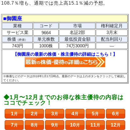
108.7％増も、通期では売上高15.1％減の予想。
■御園座
業種
コード
市場
権利確定月
サービス業
名証2部
3月末
9664
株価
単元株数
最低投資金額
配当利回り
（終値）
743円
1000株
74万3000円
―
【御園座の最新の株価・株主優待の詳細はこちら！】
※株価などのデータは
2018年1月17日時点。
最新のデータは上のボタンをクリックして確認し
てください。
◆1月〜12月までのお得な株主優待の内容は
ココでチェック！
1
2
3
4
5
6
月
月
月
月
月
月
7
8
9
10
11
12
月
月
月
月
月
月