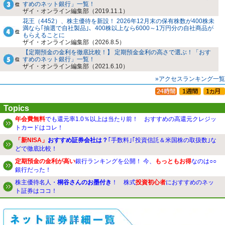
すめのネット銀行」一覧！
ザイ・オンライン編集部（2019.11.1）
花王（4452）、株主優待を新設！ 2026年12月末の保有株数が400株未
満なら｢抽選で自社製品｣、400株以上なら6000～1万円分の自社商品が
もらえることに
ザイ・オンライン編集部（2026.8.5）
【定期預金の金利を徹底比較！】 定期預金金利の高さで選ぶ！「おす
すめのネット銀行」一覧！
ザイ・オンライン編集部（2021.6.10）
»アクセスランキング一覧
Topics
年会費無料
でも還元率1.0％以上は当たり前！ おすすめの高還元クレジッ
トカードはコレ！
「新NISA」
おすすめ証券会社は？
｢手数料｣｢投資信託＆米国株の取扱数｣な
どで徹底比較！
定期預金の金利が高い
銀行ランキングを公開！ 今、
もっともお得
なのは○○
銀行だった！
株主優待名人・
桐谷さんのお墨付き
！ 株式
投資初心者
におすすめのネッ
ト証券はココ！