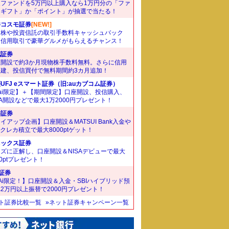
象ファンドを5万円以上購入なら1万円分の「ファ
ドギフト」か「ポイント」が抽選で当たる！
井コスモ証券
[NEW!]
国株や投資信託の取引手数料キャッシュバック
。信用取引で豪華グルメがもらえるチャンス！
花証券
座開設で約3か月現物株手数料無料。さらに信用
規建、投信買付で無料期間約3カ月追加！
UFJ eスマート証券（旧:auカブコム証券）
ai限定】＋【期間限定】口座開設、投信購入、
SA開設などで最大1万2000円プレゼント！
井証券
イアップ企画】口座開設＆MATSUI Bank入金や
Bクレカ積立で最大8000ptゲット！
ネックス証券
ズに正解し、口座開設＆NISAデビューで最大
00ptプレゼント！
I証券
Ai限定！】口座開設＆入金・SBIハイブリッド預
2万円以上振替で2000円プレゼント！
ット証券比較一覧
»ネット証券キャンペーン一覧