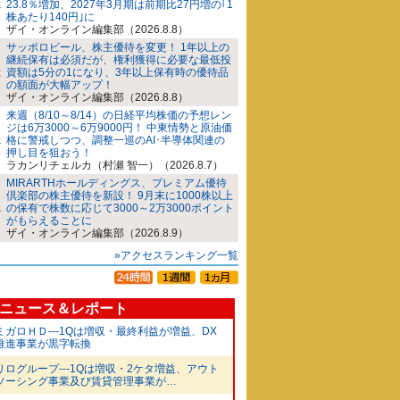
23.8％増加、2027年3月期は前期比27円増の｢1
株あたり140円｣に
ザイ・オンライン編集部（2026.8.8）
サッポロビール、株主優待を変更！ 1年以上の
継続保有は必須だが、権利獲得に必要な最低投
資額は5分の1になり、3年以上保有時の優待品
の額面が大幅アップ！
ザイ・オンライン編集部（2026.8.8）
来週（8/10～8/14）の日経平均株価の予想レン
ジは6万3000～6万9000円！ 中東情勢と原油価
格に警戒しつつ、調整一巡のAI･半導体関連の
押し目を狙おう！
ラカンリチェルカ（村瀬 智一）（2026.8.7）
MIRARTHホールディングス、プレミアム優待
倶楽部の株主優待を新設！ 9月末に1000株以上
の保有で株数に応じて3000～2万3000ポイント
がもらえることに
ザイ・オンライン編集部（2026.8.9）
»アクセスランキング一覧
ニュース＆レポート
ミガロＨＤ---1Qは増収・最終利益が増益、DX
推進事業が黒字転換
リログループ---1Qは増収・2ケタ増益、アウト
ソーシング事業及び賃貸管理事業が…