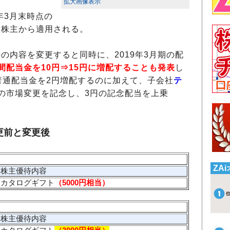
拡大画像表示
年3月末時点の
た株主から適用される。
の内容を変更すると同時に、2019年3月期の配
間配当金を10円⇒15円に増配することも発表
し
普通配当金を2円増配するのに加えて、子会社
テ
の市場変更を記念し、3円の記念配当を上乗
更前と変更後
ZA
株主優待内容
カタログギフト
（5000円相当）
株主優待内容