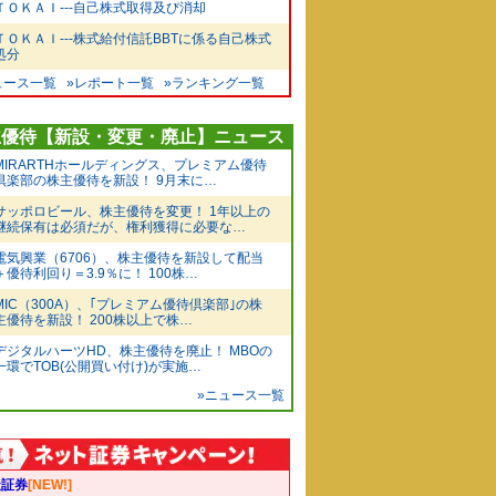
ＴＯＫＡＩ---自己株式取得及び消却
ＴＯＫＡＩ---株式給付信託BBTに係る自己株式
処分
ュース一覧
»レポート一覧
»ランキング一覧
主優待【新設・変更・廃止】ニュース
MIRARTHホールディングス、プレミアム優待
倶楽部の株主優待を新設！ 9月末に…
サッポロビール、株主優待を変更！ 1年以上の
継続保有は必須だが、権利獲得に必要な…
電気興業（6706）、株主優待を新設して配当
＋優待利回り＝3.9％に！ 100株…
MIC（300A）、｢プレミアム優待倶楽部｣の株
主優待を新設！ 200株以上で株…
デジタルハーツHD、株主優待を廃止！ MBOの
一環でTOB(公開買い付け)が実施…
»ニュース一覧
天証券
[NEW!]