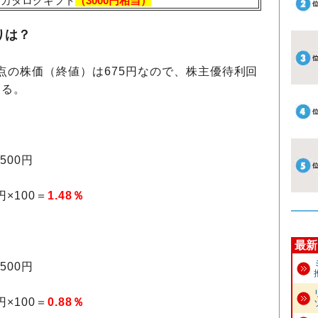
カタログギフト
（3000円相当）
りは？
日時点の株価（終値）は675円なので、株主優待利回
なる。
500円
円×100＝
1.48％
最新
500円
円×100＝
0.88％