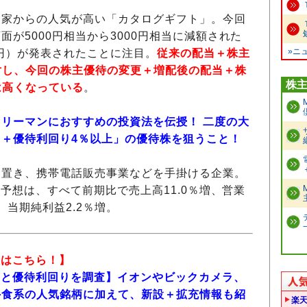
資家からの人気が高い「カタログギフト」。今回
が5000円相当から3000円相当に減額された
»ニ
5円）が発表されたことに注目。
従来の配当＋株主
に対し、今回の株主優待の変更＋増配後の配当＋株
株
は高くなっている
。
リーマンにおすすめの投資法を伝授！ 二度の大
＋優待利回り4％以上」の優待株を狙うこと！
を置き、携帯電話販売事業などを手掛ける企業。
予想は、すべて前期比で売上高11.0％増、営業
増、当期純利益2.2％増。
報はこちら！】
内容と優待利回りを調査】イオンやビックカメラ、
外食系の人気銘柄に加えて、新設＋拡充情報も紹
楽