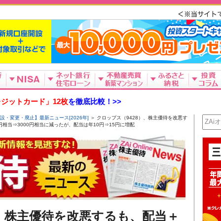
ジットカード」12枚
を徹底比較！>>
設・変更・廃止】最新ニュース[2026年]
＞ クロップス（9428）、株主優待を改悪す
0円相当⇒3000円相当に減ったが、配当は年10円⇒15円に増配
）、株主優待を改悪するも、配当＋