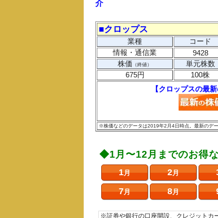
介
■クロップス
業種
コード
情報・通信業
9428
株価
単元株数
（終値）
675円
100株
【クロップスの最新
※株価などのデータは2019年2月4日時点。最新の
◆1月〜12月までのお得
1
2
月
月
7
8
月
月
※証券や銀行の口座開設、クレジットカ