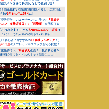
資信託＆米国株の取扱数｣などで徹底比較！
｢SBI新生銀行｣で新規口座開設すると、定期預金
金利が
1年もの年1.55％
に!
「楽天証券」のユーザーなら、誰でも
「日経テ
レコン（楽天証券版）」「四季報」
が閲覧可能
【2026年版】もっとも
人気のあるネット証券
は
ここだ！ その人気の秘密もズバリ解説！
【FX初心者におすすめの
FX会社ランキング
！】
全40口座
のスプレッドやスワップ金利を比較！
株主優待名人・
桐谷さん
推薦！ 投資初心者＆
優待初心者におすすめのネット証券はココ！