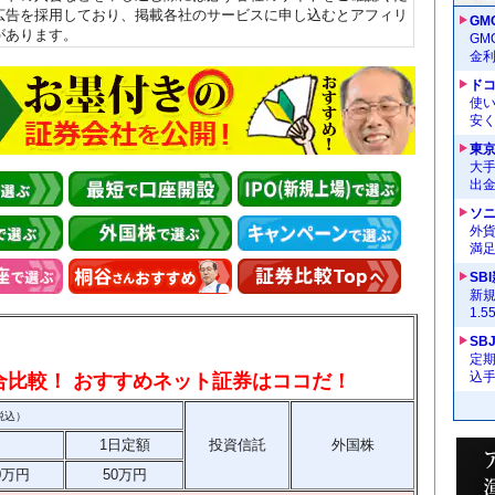
広告を採用しており、掲載各社のサービスに申し込むとアフィリ
GM
があります。
G
金
ドコ
使い
安く
東
大手
出
ソ
外
満
SB
新
1.
SB
定
込
総合比較！ おすすめネット証券はココだ！
税込）
1日定額
投資信託
外国株
0万円
50万円