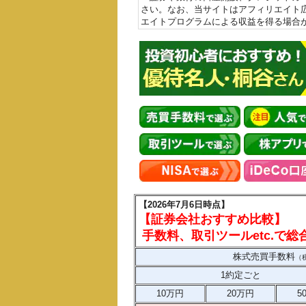
さい。なお、当サイトはアフィリエイト
エイトプログラムによる収益を得る場合
【2026年7月6日時点】
【証券会社おすすめ比較】
手数料、取引ツールetc.で
株式売買手数料
（
1約定ごと
10万円
20万円
5