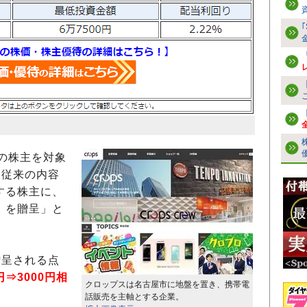
の株主を対象
、従来の内容
する株主に、
』を贈呈」と
呈される点
円⇒3000円相
クロップスは名古屋市に地盤を置き、携帯電
話販売を主軸とする企業。