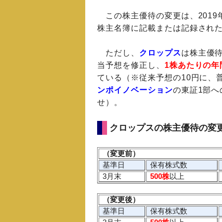
この株主優待の変更は、2019
株主名簿に記載または記録され
ただし、
クロップス
は株主優待
当予想を修正し、
1株あたりの年
ている（※従来予想の10円に、
ンポイノベーション
の東証1部へ
せ）。
クロップスの株主優待の変
（変更前）
基準日
保有株式数
3月末
500株
以上
（変更後）
基準日
保有株式数