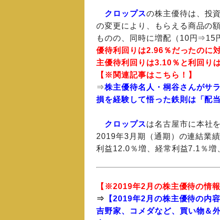
クロップス
の株主優待は、投
の変更により、もらえる商品の額面
ものの、同時に増配（10円⇒1
優待利回りは2.96％だったの
主優待利回りは3.10％と利回り
【※関連記事はこちら！】
⇒
株主優待名人・桐谷さんがサラ
損を経験して悟った鉄則は「配当
クロップス
は名古屋市に本社
2
019年3月期（通期）
の連結業績
利益12.0％増、経常利益7.1％
【※2019年2月の
株主優待
の情
⇒
【2019年2月の株主優待の
吉野家、コメダなど、買い物＆