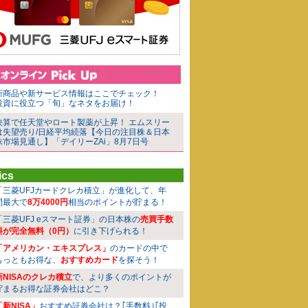
新商品や新サービス情報はここでチェック！
投資に役立つ「旬」なネタをお届け！
決算で任天堂やロート製薬が上昇！ エムスリー
は失望売り/日経平均続落【今日の注目株＆日本
株市場見通し】「デイリーZAi」8月7日号
ics
「三菱UFJカードクレカ積立」が進化して、年
間最大で
8万4000円
相当のポイントが貯まる！
「三菱UFJ eスマート証券」の日本株の
売買手数
料が完全無料（0円）
に引き下げられる！
「アメリカン・エキスプレス」
のカードの中で
もっともお得な、
おすすめカード
を探そう！
新NISAのクレカ積立
で、より多くのポイントが
貯まるお得な証券会社はどこ？
「新NISA」
おすすめ証券会社は？｢手数料｣｢投