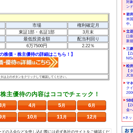
対
ン
岩
米
中
市場
権利確定月
東証1部・名証1部
3月末
立
口
最低投資金額
配当利回り
新
6万7500円
2.22％
三菱
【Z
の株価・株主優待の詳細はこちら！】
NI
松
【タ
JC
データは上のボタンをクリックして確認してください。
マ
クイ
20
な株主優待の内容はココでチェック！
SB
3
4
5
6
月
月
月
月
【Z
金へ
9
10
11
12
月
月
月
月
»ネ
ードの入会などを申し込む際には必ず各社のサイトをご確認くだ