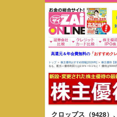
高還元＆年会費無料の
「おすすめクレ
トップ
＞
株主優待おすすめ情報[2026年]
＞
株主優待【新
るも、配当＋優待利回りは2.9％⇒3.1％に！ 優待は500
クロップス（9428