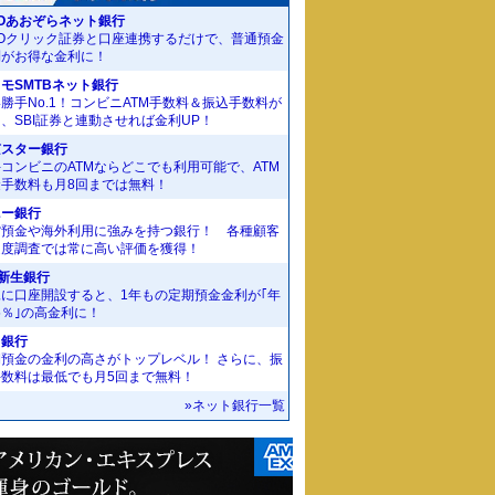
Oあおぞらネット銀行
MOクリック証券と口座連携するだけで、普通預金
利がお得な金利に！
モSMTBネット銀行
勝手No.1！コンビニATM手数料＆振込手数料が
、SBI証券と連動させれば金利UP！
京スター銀行
コンビニのATMならどこでも利用可能で、ATM
金手数料も月8回までは無料！
ニー銀行
貨預金や海外利用に強みを持つ銀行！ 各種顧客
足度調査では常に高い評価を獲得！
I新生銀行
規に口座開設すると、1年もの定期預金金利が｢年
55％｣の高金利に！
J銀行
期預金の金利の高さがトップレベル！ さらに、振
手数料は最低でも月5回まで無料！
»ネット銀行一覧