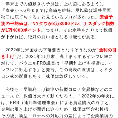
年末までの値動きの予測は、上の図にあるように、
「春先から6月頃までは高値を維持。夏以降は調整局面、
秋口に底打ちする」と見ているプロが多かった。
安値予
測の平均値は、NYダウが3万3000ドル、ナスダック指数
が1万4000ポイント
。つまり、その水準あたりまで株価
が下がれば、絶好の買い場となる可能性がある。
2022年に米国株の下落要因となりそうなのが
“金利の引
き上げ”
だ。2021年11月末、高止まりするインフレ率に
対して、パウエルFRB議長は「早期利上げも視野に、イ
ンフレに対応する」と発言。この発表の直後は、オミク
ロン株の影響もあり、株価は急落している。
今後も、早期利上げ観測や新型コロナ変異株などのニ
ュースで、株価は大きく動くだろう。「2022年の年央に
は、FRB（連邦準備理事会）による資産購入の終了と、
金利の引き上げが間近に迫るため、株価は弱含む模様。
その後、新型コロナへの対応力の差によって企業業績の