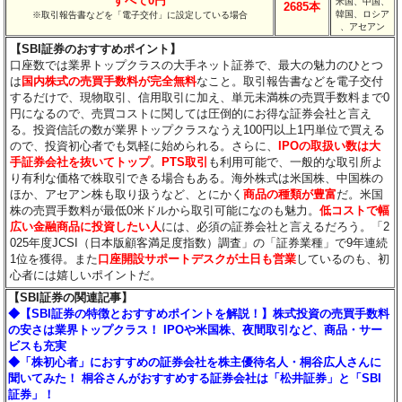
すべて0円
米国、中国、
2685本
韓国、ロシア
※取引報告書などを「電子交付」に設定している場合
、アセアン
【SBI証券のおすすめポイント】
口座数では業界トップクラスの大手ネット証券で、最大の魅力のひとつ
は
国内株式の売買手数料が完全無料
なこと。取引報告書などを電子交付
するだけで、現物取引、信用取引に加え、単元未満株の売買手数料まで0
円になるので、売買コストに関しては圧倒的にお得な証券会社と言え
る。投資信託の数が業界トップクラスなうえ100円以上1円単位で買える
ので、投資初心者でも気軽に始められる。さらに、
IPOの取扱い数は大
手証券会社を抜いてトップ
。
PTS取引
も利用可能で、一般的な取引所よ
り有利な価格で株取引できる場合もある。海外株式は米国株、中国株の
ほか、アセアン株も取り扱うなど、とにかく
商品の種類が豊富
だ。米国
株の売買手数料が最低0米ドルから取引可能になのも魅力。
低コストで幅
広い金融商品に投資したい人
には、必須の証券会社と言えるだろう。「2
025年度JCSI（日本版顧客満足度指数）調査」の「証券業種」で9年連続
1位を獲得。また
口座開設サポートデスクが土日も営業
しているのも、初
心者には嬉しいポイントだ。
【SBI証券の関連記事】
◆【SBI証券の特徴とおすすめポイントを解説！】株式投資の売買手数料
の安さは業界トップクラス！ IPOや米国株、夜間取引など、商品・サー
ビスも充実
◆「株初心者」におすすめの証券会社を株主優待名人・桐谷広人さんに
聞いてみた！ 桐谷さんがおすすめする証券会社は「松井証券」と「SBI
証券」！