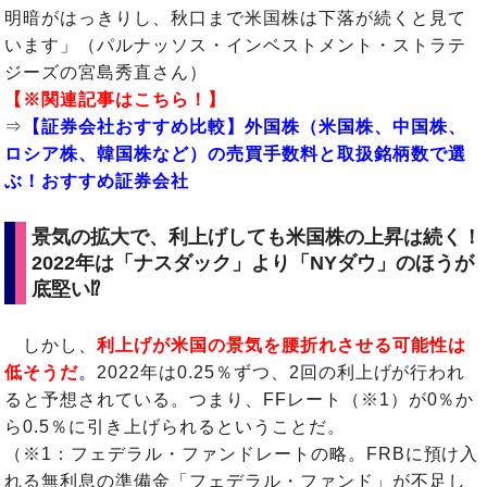
明暗がはっきりし、秋口まで米国株は下落が続くと見て
います」（パルナッソス・インベストメント・ストラテ
ジーズの宮島秀直さん）
【※関連記事はこちら！】
⇒
【証券会社おすすめ比較】外国株（米国株、中国株、
ロシア株、韓国株など）の売買手数料と取扱銘柄数で選
ぶ！おすすめ証券会社
景気の拡大で、利上げしても米国株の上昇は続く！
2022年は「ナスダック」より「NYダウ」のほうが
底堅い⁉
しかし、
利上げが米国の景気を腰折れさせる可能性は
低そうだ
。
2022年は0.25％ずつ、2回の利上げが行われ
ると予想されている。つまり、FFレート（※1）が0％か
ら0.5％に引き上げられるということだ。
（※1：フェデラル・ファンドレートの略。FRBに預け入
れる無利息の準備金「フェデラル・ファンド」が不足し