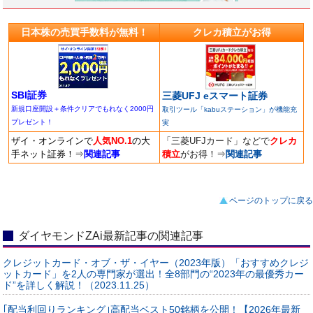
日本株の売買手数料が無料！
クレカ積立がお得
SBI証券
三菱UFJ eスマート証券
新規口座開設＋条件クリアでもれなく2000円
取引ツール「kabuステーション」が機能充
プレゼント！
実
ザイ・オンラインで
人気NO.1
の大
「三菱UFJカード」などで
クレカ
手ネット証券！
⇒
関連記事
積立
がお得！
⇒
関連記事
ページのトップに戻る
ダイヤモンドZAi最新記事の関連記事
クレジットカード・オブ・ザ・イヤー（2023年版）「おすすめクレジ
ットカード」を2人の専門家が選出！全8部門の“2023年の最優秀カー
ド”を詳しく解説！（2023.11.25）
｢配当利回りランキング｣高配当ベスト50銘柄を公開！【2026年最新