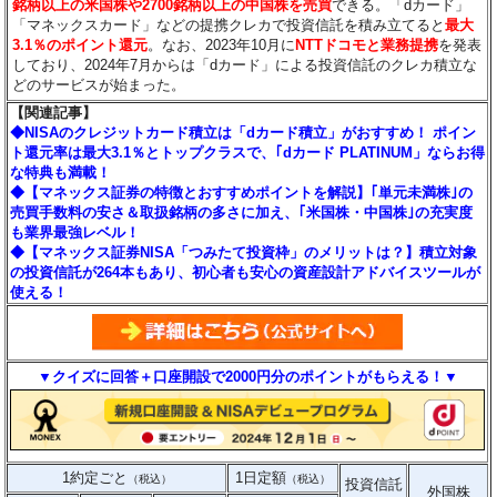
銘柄以上の米国株や2700銘柄以上の中国株を売買
できる。「dカード」
「マネックスカード」などの提携クレカで投資信託を積み立てると
最大
3.1％のポイント還元
。なお、2023年10月に
NTTドコモと業務提携
を発表
しており、2024年7月からは「dカード」による投資信託のクレカ積立な
どのサービスが始まった。
【関連記事】
◆NISAのクレジットカード積立は「dカード積立」がおすすめ！ ポイン
ト還元率は最大3.1％とトップクラスで、｢dカード PLATINUM」ならお得
な特典も満載！
◆【マネックス証券の特徴とおすすめポイントを解説】｢単元未満株｣の
売買手数料の安さ＆取扱銘柄の多さに加え、｢米国株・中国株｣の充実度
も業界最強レベル！
◆【マネックス証券NISA「つみたて投資枠」のメリットは？】積立対象
の投資信託が264本もあり、初心者も安心の資産設計アドバイスツールが
使える！
▼クイズに回答＋口座開設で2000円分のポイントがもらえる！▼
1約定ごと
1日定額
（税込）
（税込）
投資信託
外国株