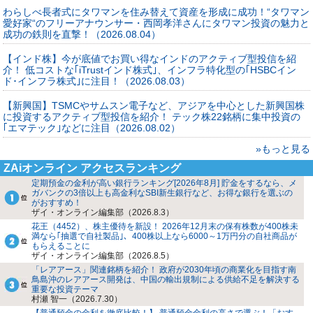
わらしべ長者式にタワマンを住み替えて資産を形成に成功！“タワマン
愛好家“のフリーアナウンサー・西岡孝洋さんにタワマン投資の魅力と
成功の鉄則を直撃！（2026.08.04）
【インド株】今が底値でお買い得なインドのアクティブ型投信を紹
介！ 低コストな｢iTrustインド株式｣、インフラ特化型の｢HSBCイン
ド･インフラ株式｣に注目！（2026.08.03）
【新興国】TSMCやサムスン電子など、アジアを中心とした新興国株
に投資するアクティブ型投信を紹介！ テック株22銘柄に集中投資の
｢エマテック｣などに注目（2026.08.02）
»もっと見る
ZAiオンライン アクセスランキング
定期預金の金利が高い銀行ランキング[2026年8月] 貯金をするなら、メ
ガバンクの3倍以上も高金利なSBI新生銀行など、お得な銀行を選ぶの
がおすすめ！
ザイ・オンライン編集部（2026.8.3）
花王（4452）、株主優待を新設！ 2026年12月末の保有株数が400株未
満なら｢抽選で自社製品｣、400株以上なら6000～1万円分の自社商品が
もらえることに
ザイ・オンライン編集部（2026.8.5）
「レアアース」関連銘柄を紹介！ 政府が2030年頃の商業化を目指す南
鳥島沖のレアアース開発は、中国の輸出規制による供給不足を解決する
重要な投資テーマ
村瀬 智一（2026.7.30）
【普通預金の金利を徹底比較！】 普通預金金利の高さで選ぶ！「おす