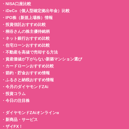
・
NISA口座比較
・
iDeCo（個人型確定拠出年金）比較
・
IPO株（新規上場株）情報
・
投資信託おすすめ比較
・
桐谷さんの株主優待銘柄
・
ネット銀行おすすめ比較
・
住宅ローンおすすめ比較
・
不動産を高値で売却する方法
・
資産価値が下がらない新築マンション選び
・
カードローンおすすめ比較
・
節約・貯金おすすめ情報
・
ふるさと納税おすすめ情報
・
今月のダイヤモンドZAi
・
投資コラム
・
今日の注目株
・
ダイヤモンドZAiオンラインα
・
新商品・サービス
・
ザイFX！