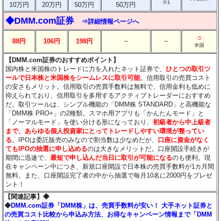
※1
10万円
20万円
50万円
50万円
◆DMM.com証券
⇒詳細情報ページへ
○
－
－
88円
106円
198円
米国
【DMM.com証券のおすすめポイント】
国内株と米国株のトレードに力を入れたネット証券で、
ひとつの取引ツ
ールで日本株と米国株をシームレスに取引可能
。信用取引の売買コスト
の安さもメリット。信用取引の売買手数料は無料で、信用金利も低めに
抑えられており、信用取引を多用するアクティブトレーダーにおすすめ
だ。取引ツールは、シンプル機能の「DMM株 STANDARD」と高機能な
「DMM株 PRO+」の2種類。スマホ用アプリも「かんたんモード」と
「ノーマルモード」を使い分ける形になっており、
初級者から中上級者
まで、あらゆる個人投資家にとってトレードしやすい環境が整ってい
る
。IPOは委託販売のみなので割当数は少なめだが、
口座に資金がなく
てもIPOの抽選に申し込める
のは大きなメリットだ。口座開設手続きが
期間に迅速で、
最短で申し込んだ当日に取引が可能になる
のも便利。現
在キャンペーン中につき、新規口座開設で日本株の売買手数料が1カ月間
無料。また、口座開設完了者の中から抽選で毎月10名に2000円をプレゼ
ント！
【関連記事】◆
◆
DMM.com証券「DMM株」は、売買手数料が安い！ 大手ネット証券と
の売買コスト比較から申込み方法、お得なキャンペーン情報まで「DMM