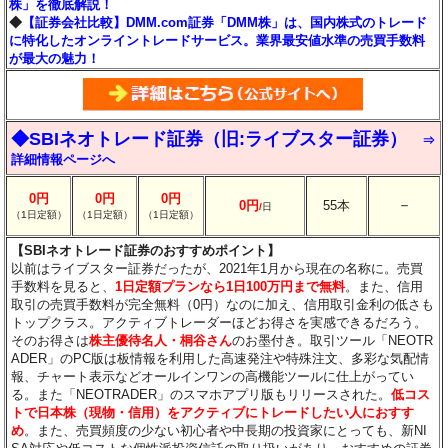
株」を徹底解説！
◆
【証券会社比較】DMM.com証券「DMM株」は、国内株式のトレード
に特化したオンライントレードサービス。業界最安値水準の売買手数料
が最大の魅力！
◆SBIネオトレード証券（旧:ライブスター証券）
⇒
詳細情報ページへ
0円
0円
0円
－
0円
55本
/
日
（1日定額）
（1日定額）
（1日定額）
【SBIネオトレード証券のおすすめポイント】
以前はライブスター証券だったが、2021年1月から現在の名称に。売買
手数料を見ると、
1日定額プランなら1日100万円まで無料
。また、信用
取引の売買手数料が完全無料（0円）なのに加え、信用取引金利の低さも
トップクラス。アクティブトレーダーほどお得さを実感できるだろう。
そのお得さは
株主優待名人・桐谷さん
のお墨付き。取引ツール「NEOTR
ADER」のPC版は板情報を利用した高速発注や特殊注文、多彩な気配情
報、チャート表示などオールインワンの高機能ツールに仕上がってい
る。また「NEOTRADER」のスマホアプリ版もリリースされた。
低コス
トで日本株（現物・信用）をアクティブにトレードしたい人におすす
め
。また、売買頻度の少ない初心者や中長期の投資家にとっても、新NI