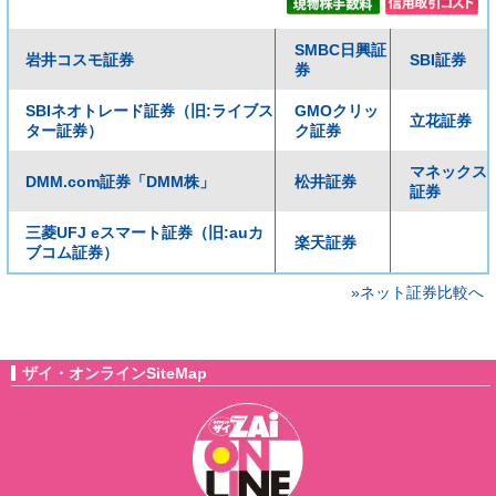
SMBC日興証
岩井コスモ証券
SBI証券
券
SBIネオトレード証券（旧:ライブス
GMOクリッ
立花証券
ター証券）
ク証券
マネックス
DMM.com証券「DMM株」
松井証券
証券
三菱UFJ eスマート証券（旧:auカ
楽天証券
ブコム証券）
»ネット証券比較へ
ザイ・オンラインSiteMap