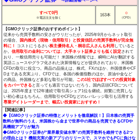
⇒詳細情報ページへ
○
すべて0円
163本
（CFD）
※電話注文を除く
【GMOクリック証券のおすすめポイント】
従来から売買手数料の安さがウリだったが、2025年9月からネット取引
の場合、
国内株式（現物・信用取引）と投資信託の売買手数料が完全無
料に！
コストにうるさい
株主優待名人・桐谷広人さんも利用
していると
か。
信用取引の金利については、大手ネット証券よりも低く設定
されて
おり、一般信用売りも可能だ！ 米国株の情報では、瞬時にAIが翻訳する
英語ニュースやグラフ化された決算情報などが提供されており、米国株
CFDの取引に役立つ。商品の品揃えは、株式、FXのほか、外国債券やCF
Dまである充実ぶり。CFDでは、各国の株価指数のほか、原油や金など
の商品、外国株など多彩な取引が可能。
この1社でほぼすべての投資対象
をカバーできる
と言っても過言ではないだろう。国内店頭CFDについて
は、2025年度まで12年連続で取引高シェア1位を継続。頻繁に売買しな
い初心者はもちろん、信用取引やCFDなどのレバレッジ取引も活用する
専業デイトレーダーまで、幅広い投資家におすすめ！
【関連記事】
◆【GMOクリック証券の特徴とメリットを徹底解説！】日本株の売買手
数料が無料のうえ、米国株から金まで世界中の商品を売買できるCFDや
高機能アプリが魅力
◆GMOクリック証券が“業界最安値水準”の売買手数料を維持できる2つ
の理由とは？ 機能充実の新アプリのリリースで、スマホでもPCに負けな