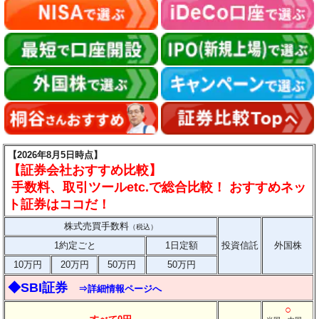
【2026年8月5日時点】
【証券会社おすすめ比較】
手数料、取引ツールetc.で総合比較！ おすすめネッ
ト証券はココだ！
株式売買手数料
（税込）
1約定ごと
1日定額
投資信託
外国株
10万円
20万円
50万円
50万円
◆SBI証券
⇒詳細情報ページへ
○