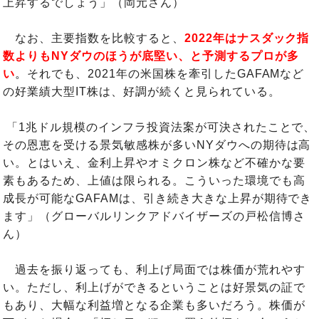
上昇するでしょう」（岡元さん）
なお、主要指数を比較すると、
2022年はナスダック指
数よりもNYダウのほうが底堅い、と予測するプロが多
い
。
それでも、2021年の米国株を牽引したGAFAMなど
の好業績大型IT株は、好調が続くと見られている。
「1兆ドル規模のインフラ投資法案が可決されたことで、
その恩恵を受ける景気敏感株が多いNYダウへの期待は高
い。とはいえ、金利上昇やオミクロン株など不確かな要
素もあるため、上値は限られる。こういった環境でも高
成長が可能なGAFAMは、引き続き大きな上昇が期待でき
ます」（グローバルリンクアドバイザーズの戸松信博さ
ん）
過去を振り返っても、利上げ局面では株価が荒れやす
い。ただし、利上げができるということは好景気の証で
もあり、大幅な利益増となる企業も多いだろう。株価が