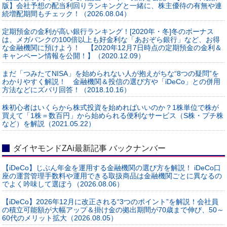
版】会社予想の配当利回りランキングと一緒に、株主優待の有無や連
続増配期間もチェック！（2026.08.04）
定期預金の金利が高い銀行ランキング！[2020年・冬]冬のボーナス
は、メガバンクの100倍以上も好金利な「あおぞら銀行」など、お得
な金融機関に預けよう！ 【2020年12月7日時点の定期預金の金利＆
キャンペーン情報を公開！】（2020.12.09）
まだ「つみたてNISA」を始められない人が抱えがちな“8つの疑問”を
わかりやすく解説！ 金融機関＆投信の選び方や「iDeCo」との併用
方法などにズバリ回答！（2018.10.16）
株初心者はいくらから株式投資を始めればいいのか？1株単位で株が
買えて「1株＝数百円」から始められる便利なサービス（S株・プチ株
など）を解説（2021.05.22）
ダイヤモンドZAi最新記事 バックナンバー
【iDeCo】じぶん年金を運用する金融機関の選び方を解説！ iDeCo口
座の運営管理手数料や運用できる取扱商品は金融機関ごとに異なるの
でよく吟味して選ぼう（2026.08.06）
【iDeCo】2026年12月に改正される“3つのポイント”を解説！会社員
の積立可能額が大幅アップ＆掛け金の拠出期間が70歳まで伸び、50～
60代のメリット拡大（2026.08.05）