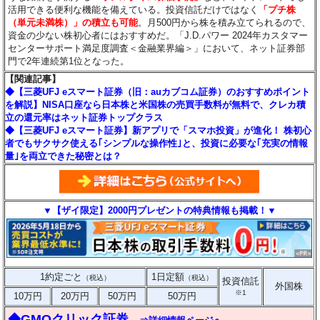
活用できる便利な機能を備えている。投資信託だけではなく
「プチ株
（単元未満株）」の積立も可能
。月500円から株を積み立てられるので、
資金の少ない株初心者にはおすすめだ。「J.D.パワー 2024年カスタマー
センターサポート満足度調査＜金融業界編＞」において、ネット証券部
門で2年連続第1位となった。
【関連記事】
◆【三菱UFJ eスマート証券（旧：auカブコム証券）のおすすめポイント
を解説】NISA口座なら日本株と米国株の売買手数料が無料で、クレカ積
立の還元率はネット証券トップクラス
◆【三菱UFJ eスマート証券】新アプリで「スマホ投資」が進化！ 株初心
者でもサクサク使える｢シンプルな操作性｣と、投資に必要な｢充実の情報
量｣を両立できた秘密とは？
▼【ザイ限定】2000円プレゼントの特典情報も掲載！▼
1約定ごと
1日定額
（税込）
（税込）
投資信託
外国株
※1
10万円
20万円
50万円
50万円
◆GMOクリック証券