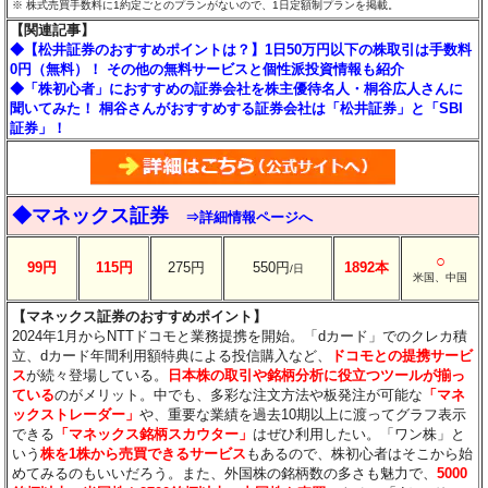
※ 株式売買手数料に1約定ごとのプランがないので、1日定額制プランを掲載。
【関連記事】
◆【松井証券のおすすめポイントは？】1日50万円以下の株取引は手数料
0円（無料）！ その他の無料サービスと個性派投資情報も紹介
◆「株初心者」におすすめの証券会社を株主優待名人・桐谷広人さんに
聞いてみた！ 桐谷さんがおすすめする証券会社は「松井証券」と「SBI
証券」！
◆マネックス証券
⇒詳細情報ページへ
○
99円
115円
275円
550円
1892本
/日
米国、中国
【マネックス証券のおすすめポイント】
2024年1月からNTTドコモと業務提携を開始。「dカード」でのクレカ積
立、dカード年間利用額特典による投信購入など、
ドコモとの提携サービ
ス
が続々登場している。
日本株の取引や銘柄分析に役立つツールが揃っ
ている
のがメリット。中でも、多彩な注文方法や板発注が可能な
「マネ
ックストレーダー」
や、重要な業績を過去10期以上に渡ってグラフ表示
できる
「マネックス銘柄スカウター」
はぜひ利用したい。「ワン株」と
いう
株を1株から売買できるサービス
もあるので、株初心者はそこから始
めてみるのもいいだろう。また、外国株の銘柄数の多さも魅力で、
5000