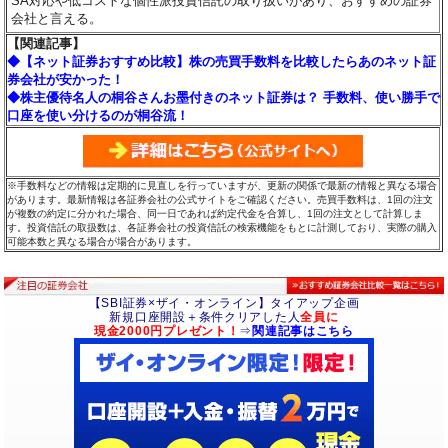
SA対応や低コストな個性派投資信託の取り扱いがあり、おすすめの証券
会社と言える。
【関連記事】
◆【ネット証券おすすめ比較】株の売買手数料を比較したらあのネット証
券会社が安かった！
◆株主優待名人の桐谷さんお墨付きのネット証券は？ 手数料、使い勝手で
口座を使い分けるのが桐谷流！
※手数料などの情報は定期的に見直しを行っていますが、更新の関係で最新の情報と異なる場合
があります。最新情報は各証券会社の公式サイトをご確認ください。売買手数料は、1回の注文
が複数の約定に分かれた場合、同一日であれば約定代金を合算し、1回の注文として計算しま
す。投資信託の取扱数は、各証券会社の投資信託の検索機能をもとに計測しており、実際の購入
可能本数と異なる場合が場合があります。
【SBI証券×ザイ・オンライン】タイアップ企画
新規口座開設＋条件クリアした人
全員に
現金2000円プレゼント！
⇒
関連記事はこちら