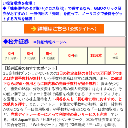
い投資環境を実現！
◆「株主優待のタダ取り(クロス取引)」で得するなら、GMOクリック証
券がおすすめ！ 一般信用の「売建」を使って、ノーリスクで優待をゲッ
トする方法を解説！
◆松井証券
⇒詳細情報ページへ
○
0円
0円
0円
0円
1956本
/日
米国
（1日定額）
（1日定額）
（1日定額）
【松井証券のおすすめポイント】
1日定額制プランしかないものの
1日の約定金額の合計が50万円以下であ
れば売買手数料が無料
という手数料体系は非常に魅力的。また、
25歳以
下なら現物・信用ともに国内株の売買手数料が完全無料！
資金が少な
く、複数の銘柄に分散投資する初心者の個人投資家にはおすすめだ。そ
の使い勝手は、チャート形状で銘柄を検索できる「チャートフォリオ」
を愛用している株主優待名人・
桐谷さんも「初心者に特におすすめ」と
太鼓判を押す
。また、デイトレード限定で手数料が無料、金利・貸株料
が0%になる「一日信用取引」や手数料が激安になる「一日先物取引」な
ど、
専業デイトレーダーにとって利便性の高いサービスも充実
してい
る。HDI-Japan主催の「HDI格付けベンチマーク」2025年証券業界では、
「問合せ窓口」「Webサポート」2部門で3年連続「三つ星」を獲得。