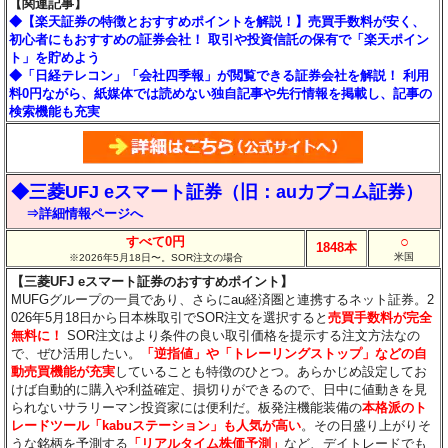
【関連記事】
◆【楽天証券の特徴とおすすめポイントを解説！】売買手数料が安く、
初心者にもおすすめの証券会社！ 取引や投資信託の保有で「楽天ポイン
ト」を貯めよう
◆「日経テレコン」「会社四季報」が閲覧できる証券会社を解説！ 利用
料0円ながら、紙媒体では読めない独自記事や先行情報を掲載し、記事の
検索機能も充実
◆三菱UFJ eスマート証券（旧：auカブコム証券）
⇒詳細情報ページへ
○
すべて0円
1848本
米国
※2026年5月18日〜。SOR注文の場合
【三菱UFJ eスマート証券のおすすめポイント】
MUFGグループの一員であり、さらにau経済圏と連携するネット証券。2
026年5月18日から日本株取引でSOR注文を選択すると
売買手数料が完全
無料に！
SOR注文はより条件の良い取引価格を提示する注文方法なの
で、ぜひ活用したい。
「逆指値」や「トレーリングストップ」などの自
動売買機能が充実
していることも特徴のひとつ。あらかじめ設定してお
けば自動的に購入や利益確定、損切りができるので、日中に値動きを見
られないサラリーマン投資家には便利だ。板発注機能装備の
本格派のト
レードツール「kabuステーション」も人気が高い
。その日盛り上がりそ
うな銘柄を予測する
「リアルタイム株価予測」
など、デイトレードでも