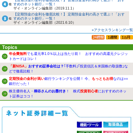
すめのネット銀行」一覧！
ザイ・オンライン編集部（2019.11.1）
【定期預金の金利を徹底比較！】 定期預金金利の高さで選ぶ！「おす
すめのネット銀行」一覧！
ザイ・オンライン編集部（2021.6.10）
»アクセスランキング一覧
Topics
年会費無料
でも還元率1.0％以上は当たり前！ おすすめの高還元クレジッ
トカードはコレ！
「新NISA」
おすすめ証券会社は？
｢手数料｣｢投資信託＆米国株の取扱数｣な
どで徹底比較！
定期預金の金利が高い
銀行ランキングを公開！ 今、
もっともお得
なのは○○
銀行だった！
株主優待名人・
桐谷さんのお墨付き
！ 株式
投資初心者
におすすめのネッ
ト証券はココ！