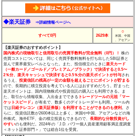
◆楽天証券
⇒詳細情報ページへ
○
すべて0円
2629本
米国、中国
、アセアン
【楽天証券のおすすめポイント】
国内株式の現物取引と信用取引の売買手数料が完全無料（0円）！
株の
売買コストについては、同じく売買手数料無料を打ち出したSBI証券と
並んで業界最安レベルとなった。また、投信積立のときに
楽天カード
（一般カード／ゴールド／プレミアム／ブラック）で決済すると0.5〜
2％分
、楽天キャッシュで決済すると0.5％分
の楽天ポイントが付与
され
るうえ、
投資信託の残高が一定の金額を超えるごとにポイントが貯まる
ので、長期的に積立投資を考えている人にはおすすめだろう。貯まった
楽天ポイントは、国内現物株式や投資信託の購入にも利用できる。ま
た、取引から情報収集、入出金までできる
トレードツールの元祖「マー
ケットスピード」
が有名で、数多くのデイトレーダーも利用。ツール内
では
日経テレコン（楽天証券版）を利用することができるのも便利
。さ
らに、投資信託数が2600本以上と多く、米国や中国、アセアンなどの海
外株式、海外ETF、金の積立投資もできるので、
長期的な分散投資がし
やすい
のも便利だ。2024年の「J.D. パワー個人資産運用顧客満足度調査
＜ネット証券部門＞」では総合1位を受賞。