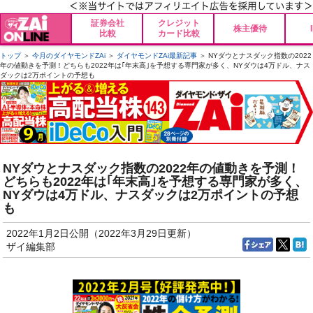
証券会社
クレジット
株主優待
比較
カード比較
トップ
＞
今月のダイヤモンドZAi
＞
ダイヤモンドZAi最新記事
＞ NYダウとナスダック指数の2022
年の値動きを予測！どちらも2022年は｢年末高｣を予想する専門家が多く、NYダウは4万ドル、ナス
ダックは2万ポイントの予想も
NYダウとナスダック指数の2022年の値動きを予測！
どちらも2022年は｢年末高｣を予想する専門家が多く、
NYダウは4万ドル、ナスダックは2万ポイントの予想
も
2022年1月2日公開（2022年3月29日更新）
ザイ編集部