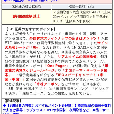
⇒詳細情報ページへ
米国株の取扱銘柄数
取扱手数料
（税込）
＜現物取引＞約定代金の0.495％（上限
約4850銘柄以上
22米ドル）
／＜信用取引＞約定代金の
0.33％（上限16.5米ドル）
【SBI証券のおすすめポイント】
ネット証券最大手の一社だけあって、米国から中国、韓国、アセ
アン各国まで、
外国株式のラインナップの広さはダントツ！
米国
ETF10銘柄については買付手数料無料で取引できる。また
米ドル
の為替レートが「0円」
なのも魅力。さらにNISA口座なら米国株
の買付手数料が無料なのもお得だ。米国株を積立購入したい人に
は「米株積立」が便利。さらに、
リアルタイムの米国株価
、48種
類の米国指数および板情報を無料で閲覧できる点もメリットだ。
米国企業情報のレポート
「One Pager」
、銘柄検索に使える
「米
国株式決算スケジュールページ」
や
「米国テーマ・キーワード検
索」
、上場予定銘柄を紹介する
「IPOスピードキャッチ！（米
国・中国）」
米国株のAI投資情報や保有銘柄関連のクーポン配信
などが受けられる
「米株クーポン」
など情報サービスも多彩。
「SBI 証券 米国株アプリ」は「米国市場ランキング」「ビジュア
ル決算」「銘柄ニュース」などの機能が充実している。
【関連記事】
◆【SBI証券の特徴とおすすめポイントを解説！】株式投資の売買手数料
の安さは業界トップクラス！ IPOや米国株、夜間取引など、商品・サー