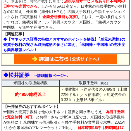
ス。米国株は、時間外取引に加えて
店頭取引サービスもあり日本時間の
日中でも売買できる
。しかもNISA口座なら、日本株の売買手数料が無料
なのに加え、外国株（海外ETF含む）の購入手数料も全額キャッシュバ
ックされて実質無料！
企業分析機能も充実
しており、一定の条件をクリ
アすれば、銘柄分析ツール「銘柄スカウター米国株」「銘柄スカウター
中国株」が無料で利用できる。
【関連記事】
◆【マネックス証券の特徴とおすすめポイントを解説】｢単元未満株｣の
売買手数料の安さ＆取扱銘柄の多さに加え、｢米国株・中国株｣の充実度
も業界最強レベル！
◆松井証券
⇒詳細情報ページへ
米国株の取扱銘柄数
取扱手数料
（税込）
＜現物取引＞約定代金の0.495％（上限
約4950銘柄以上
22米ドル）
／＜信用取引＞約定代金の
0.33％（上限16.5米ドル）
【松井証券のおすすめポイント】
米国株の売買手数料は他の大手ネット証券と同水準なうえ、
為替手数料
は完全無料（0円）
とお得！さらにNISA口座では、米国株の取扱手数料
が無料に！ 米国株でも信用取引が可能で手数料が業界最安水準。2025年
7月から米国株のプレマーケットに対応し、
日本時間18時（夏時間は17