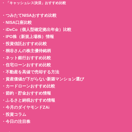
・
「キャッシュレス決済」おすすめ比較
・
つみたてNISAおすすめ比較
・
NISA口座比較
・
iDeCo（個人型確定拠出年金）比較
・
IPO株（新規上場株）情報
・
投資信託おすすめ比較
・
桐谷さんの株主優待銘柄
・
ネット銀行おすすめ比較
・
住宅ローンおすすめ比較
・
不動産を高値で売却する方法
・
資産価値が下がらない新築マンション選び
・
カードローンおすすめ比較
・
節約・貯金おすすめ情報
・
ふるさと納税おすすめ情報
・
今月のダイヤモンドZAi
・
投資コラム
・
今日の注目株