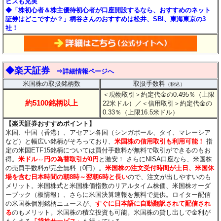
ビスも充実
◆「株初心者＆株主優待初心者が口座開設するなら、おすすめのネット
証券はどこですか？」桐谷さんのおすすめは松井、SBI、東海東京の3
社！
◆楽天証券
⇒詳細情報ページへ
米国株の取扱銘柄数
取扱手数料
（税込）
＜現物取引＞約定代金の0.495％（上限
約5100銘柄以上
22米ドル）
／＜信用取引＞約定代金の
0.33％（上限16.5米ドル）
【楽天証券おすすめポイント】
米国、中国（香港）、アセアン各国（シンガポール、タイ、マレーシア
など）と幅広い銘柄がそろっており、
米国株の信用取引も利用可能！
指
定の米国ETF15銘柄については買付手数料が無料で取引ができるのもお
得。
米ドル⇔円の為替取引が0円
と激安！ さらにNISA口座なら、米国株
の売買手数料が完全無料（0円）。
米国株の注文受付時間が土日、米国休
場を含む日本時間の朝8時～翌朝6時と長い
ので、注文が出しやすいのも
メリット。米国株式と米国株価指数のリアルタイム株価、米国株オーダ
ーブック（板情報）、さらに米国決算速報を無料で提供。ロイター配信
の米国株個別銘柄ニュースが、
すぐに日本語に自動翻訳されて配信され
る
のもメリット。米国株の積立投資も可能。米国株の貸し出しで金利が