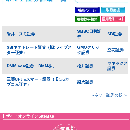
SMBC日興証
岩井コスモ証券
SBI証券
券
SBIネオトレード証券（旧:ライブス
GMOクリッ
立花証券
ター証券）
ク証券
マネックス
DMM.com証券「DMM株」
松井証券
証券
三菱UFJ eスマート証券（旧:auカ
楽天証券
ブコム証券）
»ネット証券比較へ
ザイ・オンラインSiteMap