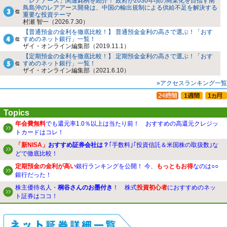
「レアアース」関連銘柄を紹介！ 政府が2030年頃の商業化を目指す南
鳥島沖のレアアース開発は、中国の輸出規制による供給不足を解決する
重要な投資テーマ
村瀬 智一（2026.7.30）
【普通預金の金利を徹底比較！】 普通預金金利の高さで選ぶ！「おす
すめのネット銀行」一覧！
ザイ・オンライン編集部（2019.11.1）
【定期預金の金利を徹底比較！】 定期預金金利の高さで選ぶ！「おす
すめのネット銀行」一覧！
ザイ・オンライン編集部（2021.6.10）
»アクセスランキング一覧
Topics
年会費無料
でも還元率1.0％以上は当たり前！ おすすめの高還元クレジッ
トカードはコレ！
「新NISA」
おすすめ証券会社は？
｢手数料｣｢投資信託＆米国株の取扱数｣な
どで徹底比較！
定期預金の金利が高い
銀行ランキングを公開！ 今、
もっともお得
なのは○○
銀行だった！
株主優待名人・
桐谷さんのお墨付き
！ 株式
投資初心者
におすすめのネッ
ト証券はココ！