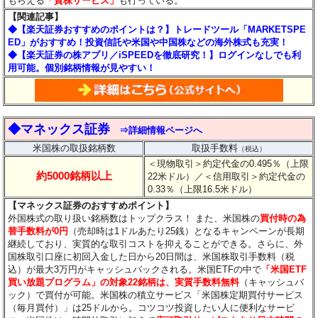
もらえる
「貸株サービス」
も行っている。
【関連記事】
◆
【楽天証券おすすめのポイントは？】トレードツール「MARKETSPE
ED」がおすすめ！投資信託や米国や中国株などの海外株式も充実！
◆【楽天証券の株アプリ／iSPEEDを徹底研究！】ログインなしでも利
用可能。個別銘柄情報が見やすい！
◆マネックス証券
⇒詳細情報ページへ
米国株の取扱銘柄数
取扱手数料
（税込）
＜現物取引＞約定代金の0.495％（上限
約5000銘柄以上
22米ドル）
／＜信用取引＞約定代金の
0.33％（上限16.5米ドル）
【マネックス証券のおすすめポイント】
外国株式の取り扱い銘柄数はトップクラス！ また、米国株の
買付時の為
替手数料が0円
（売却時は1ドルあたり25銭）となるキャンペーンが長期
継続しており、実質的な取引コストを抑えることができる。さらに、外
国株取引口座に初回入金した日から20日間は、米国株取引手数料（税
込）が最大3万円がキャッシュバックされる。米国ETFの中で
「米国ETF
買い放題プログラム」の対象22銘柄は、実質手数料無料
（キャッシュバ
ック）で買付が可能。米国株の積立サービス「米国株定期買付サービス
（毎月買付）」は25ドルから。コツコツ投資したい人に便利なサービ