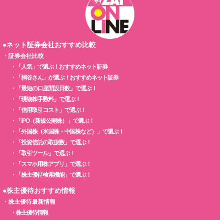
●ネット証券会社おすすめ比較
・
証券会社比較
・
「人気」で選ぶ！おすすめネット証券
・
「桐谷さん」が選ぶ！おすすめネット証券
・
「最短の口座開設日数」で選ぶ！
・
「現物株手数料」で選ぶ！
・
「信用取引コスト」で選ぶ！
・
「IPO（新規公開株）」で選ぶ！
・
「外国株（米国株・中国株など）」で選ぶ！
・
「投資信託の取扱数」で選ぶ！
・
「取引ツール」で選ぶ！
・
「スマホ用株アプリ」で選ぶ！
・
「株主優待検索機能」で選ぶ！
●株主優待おすすめ情報
・
株主優待最新情報
・
株主優待情報