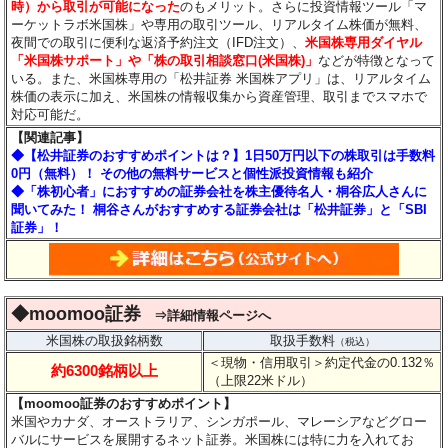
時）から取引が可能になった
のもメリット。さらに投資情報ツール「マ
ーケットラボ米国株」や専用の取引ツール、リアルタイム株価が無料、
夜間での取引に便利な返済予約注文（IFD注文）、
米国株専用ダイヤル
「米国株サポート」や「株の取引相談窓口(米国株)」
などが特徴となって
いる。また、米国株専用の「松井証券 米国株アプリ」は、リアルタイム
株価の表示に加え、米国株の情報収集から資産管理、取引までスマホで
対応可能だ。
【関連記事】
◆【松井証券のおすすめポイントは？】1日50万円以下の株取引は手数料
0円（無料）！ その他の無料サービスと個性派投資情報も紹介
◆「株初心者」におすすめの証券会社を株主優待名人・桐谷広人さんに
聞いてみた！ 桐谷さんがおすすめする証券会社は「松井証券」と「SBI
証券」！
◆moomoo証券
⇒詳細情報ページへ
米国株の取扱銘柄数
取扱手数料
（税込）
＜現物・信用取引＞約定代金の0.132％
約6300銘柄以上
（上限22米ドル）
【moomoo証券のおすすめポイント】
米国やカナダ、オーストラリア、シンガポール、マレーシアなどグロー
バルにサービスを展開するネット証券。米国株には特に力を入れてお