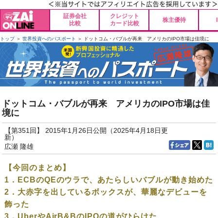
証券会社
クレジット
株主優待
比較
カード比較
トップ
＞
世界投資へのパスポート
＞ ドットコム・バブルが再来 アメリカのIPO市場は佳境に
ドットコム・バブルが再来 アメリカのIPO市場は佳
境に
【第351回】 2015年1月26日公開（2025年4月18日更
新）
広瀬 隆雄
【今回のまとめ】
1．ECBのQEのウラで、あたらしいバブルが動き始めた
2．大赤字を出しているボックスが、華麗なデビューを
飾った
3．UberやAirB&BのIPOの道がひらけた