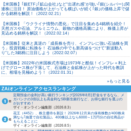
【米国株】｢銀ETF｣｢鉱山会社｣など“出遅れ感”が強い｢銀(シルバー)｣関
連株に注目！ 原油価格が上がっても横ばいが続く｢銀｣の価格上昇で儲
かる銘柄を解説！（2022.02.21）
【米国株】「ウクライナ情勢の悪化」で注目を集める4銘柄を紹介！
天然ガスや石油、アルミニウム、穀物の価格高騰により、株価上昇が
見込める銘柄を解説！（2022.02.14）
【米国株】従来と真逆の「成長株を売り、インフレに強い石油株を買
う」投資戦略に転換を！ 石油株の中でも新高値をつけて“新波動入
り”した3銘柄に注目しよう（2022.02.07）
【米国株】2022年の米国株式市場は1973年と酷似！インフレ＋利上
げでグロース株が下落して、石油株と金鉱株が上がった時代を教訓
に、相場を見極めよう！（2022.01.31）
»もっと見る
ZAiオンライン アクセスランキング
定期預金の金利が高い銀行ランキング[2026年8月] 貯金をするなら、メ
ガバンクの3倍以上も高金利なSBI新生銀行など、お得な銀行を選ぶの
がおすすめ！
ザイ・オンライン編集部（2026.8.3）
花王（4452）、株主優待を新設！ 2026年12月末の保有株数が400株未
満なら｢抽選で自社製品｣、400株以上なら6000～1万円分の自社商品が
もらえることに
ザイ・オンライン編集部（2026.8.5）