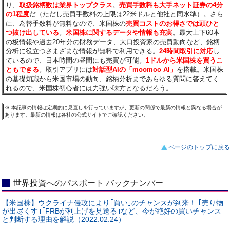
り、
取扱銘柄数は業界トップクラス
。
売買手数料も大手ネット証券の4分
の1程度
だ（ただし売買手数料の上限は22米ドルと他社と同水準）。さら
に、為替手数料が無料なので、米国株の
売買コストのお得さでは頭ひと
つ抜け出している
。
米国株に関するデータや情報も充実
。最大上下60本
の板情報や過去20年分の財務データ、大口投資家の売買動向など、銘柄
分析に役立つさまざまな情報が無料で利用できる。
24時間取引に対応
し
ているので、日本時間の昼間にも売買が可能。
1ドルから米国株を買うこ
ともできる
。取引アプリには
対話型AIの「moomoo AI」
を搭載。米国株
の基礎知識から米国市場の動向、銘柄分析まであらゆる質問に答えてく
れるので、米国株初心者には力強い味方となるだろう。
※
本記事の情報は定期的に見直しを行っていますが、更新の関係で最新の情報と異なる場合が
あります。最新の情報は各社の公式サイトでご確認ください。
ページのトップに戻る
世界投資へのパスポート バックナンバー
【米国株】ウクライナ侵攻により｢買い｣のチャンスが到来！ ｢売り物
が出尽くす｣｢FRBが利上げを見送る｣など、今が絶好の買いチャンス
と判断する理由を解説（2022.02.24）