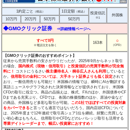
1約定ごと
1日定額
（税込）
（税込）
投資信託
外国株
※1
10万円
20万円
50万円
50万円
◆GMOクリック証券
⇒詳細情報ページへ
○
すべて0円
163本
（CFD）
※電話注文を除く
【GMOクリック証券のおすすめポイント】
従来から売買手数料の安さがウリだったが、2025年9月からネット取引
の場合、
国内株式（現物・信用取引）と投資信託の売買手数料が完全無
料に！
コストにうるさい
株主優待名人・桐谷広人さんも利用
していると
か。
信用取引の金利については、大手ネット証券よりも低く設定
されて
おり、一般信用売りも可能だ！ 米国株の情報では、瞬時にAIが翻訳する
英語ニュースやグラフ化された決算情報などが提供されており、米国株
CFDの取引に役立つ。商品の品揃えは、株式、FXのほか、外国債券やCF
Dまである充実ぶり。CFDでは、各国の株価指数のほか、原油や金など
の商品、外国株など多彩な取引が可能。
この1社でほぼすべての投資対象
をカバーできる
と言っても過言ではないだろう。国内店頭CFDについて
は、2025年度まで12年連続で取引高シェア1位を継続。頻繁に売買しな
い初心者はもちろん、信用取引やCFDなどのレバレッジ取引も活用する
専業デイトレーダーまで、幅広い投資家におすすめ！