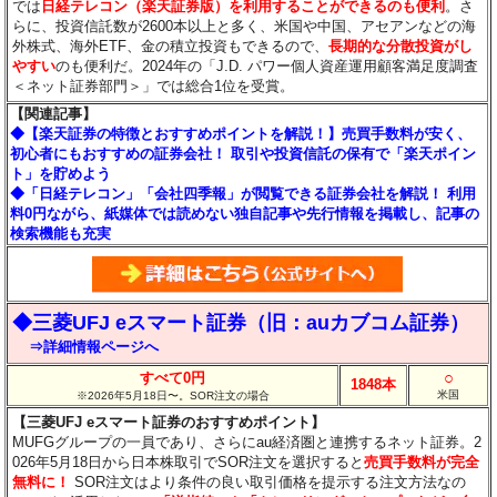
では
日経テレコン（楽天証券版）を利用することができるのも便利
。さ
らに、投資信託数が2600本以上と多く、米国や中国、アセアンなどの海
外株式、海外ETF、金の積立投資もできるので、
長期的な分散投資がし
やすい
のも便利だ。2024年の「J.D. パワー個人資産運用顧客満足度調査
＜ネット証券部門＞」では総合1位を受賞。
【関連記事】
◆【楽天証券の特徴とおすすめポイントを解説！】売買手数料が安く、
初心者にもおすすめの証券会社！ 取引や投資信託の保有で「楽天ポイン
ト」を貯めよう
◆「日経テレコン」「会社四季報」が閲覧できる証券会社を解説！ 利用
料0円ながら、紙媒体では読めない独自記事や先行情報を掲載し、記事の
検索機能も充実
◆三菱UFJ eスマート証券（旧：auカブコム証券）
⇒詳細情報ページへ
○
すべて0円
1848本
米国
※2026年5月18日〜。SOR注文の場合
【三菱UFJ eスマート証券のおすすめポイント】
MUFGグループの一員であり、さらにau経済圏と連携するネット証券。2
026年5月18日から日本株取引でSOR注文を選択すると
売買手数料が完全
無料に！
SOR注文はより条件の良い取引価格を提示する注文方法なの