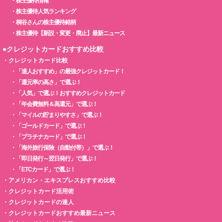
・
株主優待情報
・
株主優待人気ランキング
・
桐谷さんの株主優待銘柄
・
株主優待【新設・変更・廃止】最新ニュース
●クレジットカードおすすめ比較
・
クレジットカード比較
・
「達人おすすめ」の最強クレジットカード！
・
「還元率の高さ」で選ぶ！
・
「人気」で選ぶ！おすすめクレジットカード
・
「年会費無料＆高還元」で選ぶ！
・
「マイルの貯まりやすさ」で選ぶ！
・
「ゴールドカード」で選ぶ！
・
「プラチナカード」で選ぶ！
・
「海外旅行保険（自動付帯）」で選ぶ！
・
「即日発行～翌日発行」で選ぶ！
・
「ETCカード」で選ぶ！
・
アメリカン・エキスプレスおすすめ比較
・
クレジットカード活用術
・
クレジットカードの達人
・
クレジットカードおすすめ最新ニュース