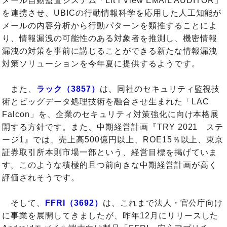
メール自動監査システム「Lit i View EMAIL AUDITOR」
を連携させ、UBICの行動情報科学を応用した人工知能が
メールの内容分析から行動パターンを類推することによ
り、情報漏洩の可能性のある対象者を推測し、機密情報
漏洩の対策を事前に講じることができる新たな情報漏洩
対策ソリューションを今年夏に提供するようです。
また、
ラック（3857）
は、同社のセキュリティ監視技
術とビッグデータ処理技術を融合させ生まれた「LAC
Falcon」を、企業のセキュリティ対策強化に向け本格展
開する方針です。また、中期経営計画『TRY 2021 ステ
ージ1』では、売上高500億円以上、ROE15％以上、東京
証券取引所本則市場一部という、経営目標を掲げていま
す。このような積極的且つ前向きな中期経営計画が高く
評価されそうです。
そして、
FFRI（3692）
は、これまで法人・官公庁向け
に事業を展開してきましたが、昨年12月にリリースした