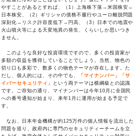
やすことがあるとすれば、（1）上海株下落→米国株安→
日本株安、（2）ギリシャの債務不履行やユーロ離脱問題
深刻化→リスク許容度低下→円高、（3）日本での地震や
火山噴火等による天変地異の発生、くらいしか思いつき
ません。
このような良好な投資環境ですので、多くの投資家が
多額の収益を獲得していることでしょう。当然、物色の
切り口も多彩で、数多くの物色テーマが存在します。た
だし、個人的には、その中でも、
「マイナンバー」「サ
イバーセキュリティ」
という両テーマは横綱級との認識
です。ご存知の通り、マイナンバーは今年10月に全国民
への番号通知が始まり、来年1月に運用が始まる予定で
す。
なお、日本年金機構が約125万件の個人情報を流出した
問題を巡り、政府内に専門のセキュリティーチームを立