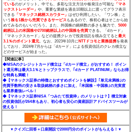
ている
のがメリット。中でも、多彩な注文方法や板発注が可能な
「マネ
ックストレーダー」
や、重要な業績を過去10期以上に渡ってグラフ表示
できる
「マネックス銘柄スカウター」
はぜひ利用したい。「ワン株」と
いう
株を1株から売買できるサービス
もあるので、株初心者はそこから始
めてみるのもいいだろう。また、外国株の銘柄数の多さも魅力で、
5000
銘柄以上の米国株や2700銘柄以上の中国株を売買
できる。「dカード」
「マネックスカード」などの提携クレカで投資信託を積み立てると
最大
3.1％のポイント還元
。なお、2023年10月に
NTTドコモと業務提携
を発表
しており、2024年7月からは「dカード」による投資信託のクレカ積立な
どのサービスが始まった。
【関連記事】
◆NISAのクレジットカード積立は「dカード積立」がおすすめ！ ポイン
ト還元率は最大3.1％とトップクラスで、｢dカード PLATINUM」ならお得
な特典も満載！
◆【マネックス証券の特徴とおすすめポイントを解説】｢単元未満株｣の
売買手数料の安さ＆取扱銘柄の多さに加え、｢米国株・中国株｣の充実度
も業界最強レベル！
◆【マネックス証券NISA「つみたて投資枠」のメリットは？】積立対象
の投資信託が264本もあり、初心者も安心の資産設計アドバイスツールが
使える！
▼クイズに回答＋口座開設で2000円分のポイントがもらえる！▼