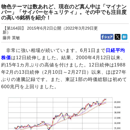
物色テーマは数あれど、現在のど真ん中は「マイナン
バー」「サイバーセキュリティ」。その中でも注目度
の高い5銘柄を紹介！
【第164回】 2015年6月2日公開（2022年3月29日更
新）
藤井 英敏
非常に強い相場が続いています。6月1日まで
日経平均
株価
は12日続伸しました。結果、2000年4月12日以来、
約15年1カ月ぶりの高値を付けました。12日続伸は1988
年2月の13日続伸（2月10日～2月27日）以来、ほぼ27年
ぶりの連騰記録です。また、東証1部の時価総額は初めて
600兆円を上回りました。