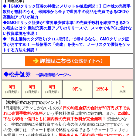
【関連記事】
◆【GMOクリック証券の特徴とメリットを徹底解説！】日本株の売買手
数料が無料のうえ、米国株から金まで世界中の商品を売買できるCFDや
高機能アプリが魅力
◆GMOクリック証券が“業界最安値水準”の売買手数料を維持できる2つ
の理由とは？ 機能充実の新アプリのリリースで、スマホでもPCに負けな
い投資環境を実現！
◆「株主優待のタダ取り(クロス取引)」で得するなら、GMOクリック証
券がおすすめ！ 一般信用の「売建」を使って、ノーリスクで優待をゲッ
トする方法を解説！
◆松井証券
⇒詳細情報ページへ
○
0円
0円
0円
0円
1956本
/日
米国
（1日定額）
（1日定額）
（1日定額）
【松井証券のおすすめポイント】
1日定額制プランしかないものの
1日の約定金額の合計が50万円以下であ
れば売買手数料が無料
という手数料体系は非常に魅力的。また、
25歳以
下なら現物・信用ともに国内株の売買手数料が完全無料！
資金が少な
く、複数の銘柄に分散投資する初心者の個人投資家にはおすすめだ。そ
の使い勝手は、チャート形状で銘柄を検索できる「チャートフォリオ」
を愛用している株主優待名人・
桐谷さんも「初心者に特におすすめ」と