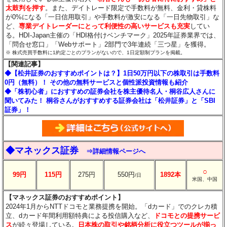
太鼓判を押す
。また、デイトレード限定で手数料が無料、金利・貸株料
が0%になる「一日信用取引」や手数料が激安になる「一日先物取引」な
ど、
専業デイトレーダーにとって利便性の高いサービスも充実
してい
る。HDI-Japan主催の「HDI格付けベンチマーク」2025年証券業界では、
「問合せ窓口」「Webサポート」2部門で3年連続「三つ星」を獲得。
※ 株式売買手数料に1約定ごとのプランがないので、1日定額制プランを掲載。
【関連記事】
◆【松井証券のおすすめポイントは？】1日50万円以下の株取引は手数料
0円（無料）！ その他の無料サービスと個性派投資情報も紹介
◆「株初心者」におすすめの証券会社を株主優待名人・桐谷広人さんに
聞いてみた！ 桐谷さんがおすすめする証券会社は「松井証券」と「SBI
証券」！
◆マネックス証券
⇒詳細情報ページへ
○
99円
115円
275円
550円
1892本
/日
米国、中国
【マネックス証券のおすすめポイント】
2024年1月からNTTドコモと業務提携を開始。「dカード」でのクレカ積
立、dカード年間利用額特典による投信購入など、
ドコモとの提携サービ
ス
が続々登場している。
日本株の取引や銘柄分析に役立つツールが揃っ