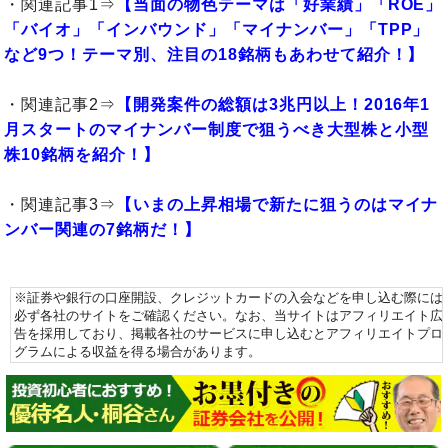
・関連記事1⇒
【当面の物色テーマは「好業績」「ROE」
「バイオ」「インバウンド」「マイナンバー」「TPP」
など9つ！テーマ別、注目の18銘柄もあわせて紹介！】
・関連記事2⇒
【開発案件の総額は3兆円以上！2016年1
月スタートのマイナンバー制度で狙うべき大型株と小型
株10銘柄を紹介！】
・関連記事3⇒
【いまの上昇相場で新たに狙うのはマイナ
ンバー関連の7銘柄だ！】
※証券や銀行の口座開設、クレジットカードの入会などを申し込む際には
必ず各社のサイトをご確認ください。なお、当サイトはアフィリエイト広
告を採用しており、掲載各社のサービスに申し込むとアフィリエイトプロ
グラムによる収益を得る場合があります。