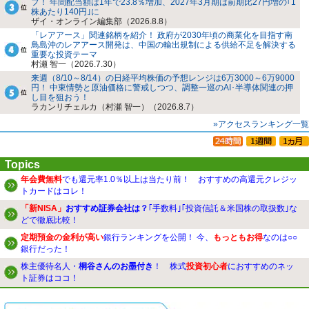
プ！ 年間配当額は1年で23.8％増加、2027年3月期は前期比27円増の｢1
株あたり140円｣に
ザイ・オンライン編集部（2026.8.8）
「レアアース」関連銘柄を紹介！ 政府が2030年頃の商業化を目指す南
鳥島沖のレアアース開発は、中国の輸出規制による供給不足を解決する
重要な投資テーマ
村瀬 智一（2026.7.30）
来週（8/10～8/14）の日経平均株価の予想レンジは6万3000～6万9000
円！ 中東情勢と原油価格に警戒しつつ、調整一巡のAI･半導体関連の押
し目を狙おう！
ラカンリチェルカ（村瀬 智一）（2026.8.7）
»アクセスランキング一覧
Topics
年会費無料
でも還元率1.0％以上は当たり前！ おすすめの高還元クレジッ
トカードはコレ！
「新NISA」
おすすめ証券会社は？
｢手数料｣｢投資信託＆米国株の取扱数｣な
どで徹底比較！
定期預金の金利が高い
銀行ランキングを公開！ 今、
もっともお得
なのは○○
銀行だった！
株主優待名人・
桐谷さんのお墨付き
！ 株式
投資初心者
におすすめのネッ
ト証券はココ！