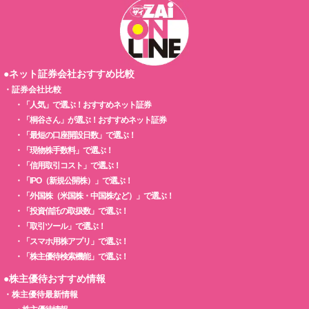
●ネット証券会社おすすめ比較
・
証券会社比較
・
「人気」で選ぶ！おすすめネット証券
・
「桐谷さん」が選ぶ！おすすめネット証券
・
「最短の口座開設日数」で選ぶ！
・
「現物株手数料」で選ぶ！
・
「信用取引コスト」で選ぶ！
・
「IPO（新規公開株）」で選ぶ！
・
「外国株（米国株・中国株など）」で選ぶ！
・
「投資信託の取扱数」で選ぶ！
・
「取引ツール」で選ぶ！
・
「スマホ用株アプリ」で選ぶ！
・
「株主優待検索機能」で選ぶ！
●株主優待おすすめ情報
・
株主優待最新情報