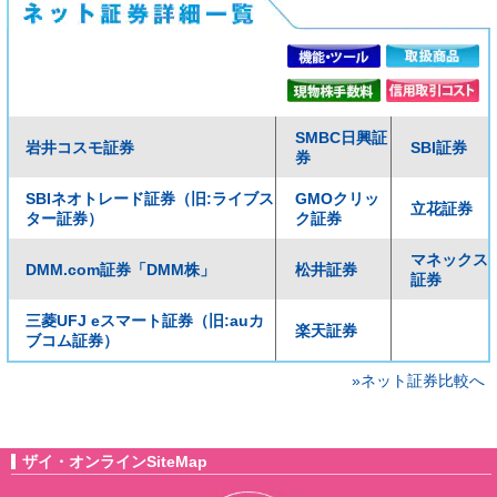
SMBC日興証
岩井コスモ証券
SBI証券
券
SBIネオトレード証券（旧:ライブス
GMOクリッ
立花証券
ター証券）
ク証券
マネックス
DMM.com証券「DMM株」
松井証券
証券
三菱UFJ eスマート証券（旧:auカ
楽天証券
ブコム証券）
»ネット証券比較へ
ザイ・オンラインSiteMap