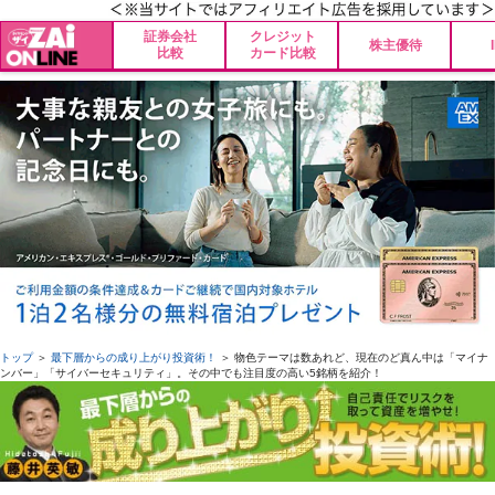
証券会社
クレジット
株主優待
比較
カード比較
トップ
＞
最下層からの成り上がり投資術！
＞ 物色テーマは数あれど、現在のど真ん中は「マイナ
ンバー」「サイバーセキュリティ」。その中でも注目度の高い5銘柄を紹介！