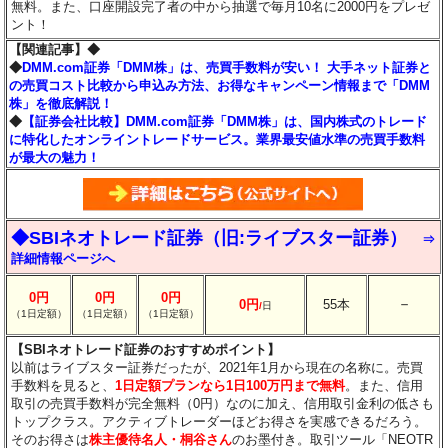
無料。また、口座開設完了者の中から抽選で毎月10名に2000円をプレゼ
ント！
【関連記事】◆
◆
DMM.com証券「DMM株」は、売買手数料が安い！ 大手ネット証券と
の売買コスト比較から申込み方法、お得なキャンペーン情報まで「DMM
株」を徹底解説！
◆
【証券会社比較】DMM.com証券「DMM株」は、国内株式のトレード
に特化したオンライントレードサービス。業界最安値水準の売買手数料
が最大の魅力！
◆SBIネオトレード証券（旧:ライブスター証券）
⇒
詳細情報ページへ
0円
0円
0円
－
0円
55本
/
日
（1日定額）
（1日定額）
（1日定額）
【SBIネオトレード証券のおすすめポイント】
以前はライブスター証券だったが、2021年1月から現在の名称に。売買
手数料を見ると、
1日定額プランなら1日100万円まで無料
。また、信用
取引の売買手数料が完全無料（0円）なのに加え、信用取引金利の低さも
トップクラス。アクティブトレーダーほどお得さを実感できるだろう。
そのお得さは
株主優待名人・桐谷さん
のお墨付き。取引ツール「NEOTR