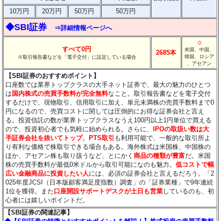
10万円
20万円
50万円
50万円
◆SBI証券
⇒詳細情報ページへ
○
すべて0円
米国、中国、
2685本
韓国、ロシア
※取引報告書などを「電子交付」に設定している場合
、アセアン
【SBI証券のおすすめポイント】
口座数では業界トップクラスの大手ネット証券で、最大の魅力のひとつ
は
国内株式の売買手数料が完全無料
なこと。取引報告書などを電子交付
するだけで、現物取引、信用取引に加え、単元未満株の売買手数料まで0
円になるので、売買コストに関しては圧倒的にお得な証券会社と言え
る。投資信託の数が業界トップクラスなうえ100円以上1円単位で買える
ので、投資初心者でも気軽に始められる。さらに、
IPOの取扱い数は大
手証券会社を抜いてトップ
。
PTS取引
も利用可能で、一般的な取引所よ
り有利な価格で株取引できる場合もある。海外株式は米国株、中国株の
ほか、アセアン株も取り扱うなど、とにかく
商品の種類が豊富
だ。米国
株の売買手数料が最低0米ドルから取引可能になのも魅力。
低コストで幅
広い金融商品に投資したい人
には、必須の証券会社と言えるだろう。「2
025年度JCSI（日本版顧客満足度指数）調査」の「証券業種」で9年連続
1位を獲得。また
口座開設サポートデスクが土日も営業
しているのも、初
心者には嬉しいポイントだ。
【SBI証券の関連記事】