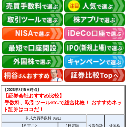
【2026年8月5日時点】
【証券会社おすすめ比較】
手数料、取引ツールetc.で総合比較！ おすすめネッ
ト証券はココだ！
株式売買手数料
（税込）
1約定ごと
1日定額
投資信託
外国株