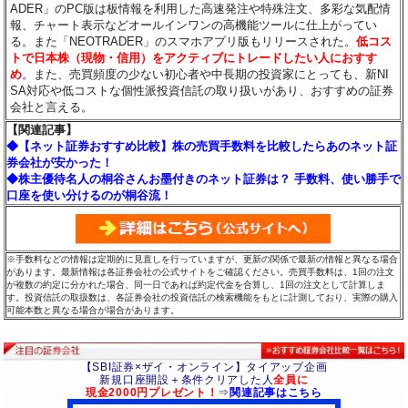
ADER」のPC版は板情報を利用した高速発注や特殊注文、多彩な気配情
報、チャート表示などオールインワンの高機能ツールに仕上がってい
る。また「NEOTRADER」のスマホアプリ版もリリースされた。
低コス
トで日本株（現物・信用）をアクティブにトレードしたい人におすす
め
。また、売買頻度の少ない初心者や中長期の投資家にとっても、新NI
SA対応や低コストな個性派投資信託の取り扱いがあり、おすすめの証券
会社と言える。
【関連記事】
◆【ネット証券おすすめ比較】株の売買手数料を比較したらあのネット証
券会社が安かった！
◆株主優待名人の桐谷さんお墨付きのネット証券は？ 手数料、使い勝手で
口座を使い分けるのが桐谷流！
※手数料などの情報は定期的に見直しを行っていますが、更新の関係で最新の情報と異なる場合
があります。最新情報は各証券会社の公式サイトをご確認ください。売買手数料は、1回の注文
が複数の約定に分かれた場合、同一日であれば約定代金を合算し、1回の注文として計算しま
す。投資信託の取扱数は、各証券会社の投資信託の検索機能をもとに計測しており、実際の購入
可能本数と異なる場合が場合があります。
【SBI証券×ザイ・オンライン】タイアップ企画
新規口座開設＋条件クリアした人
全員に
現金2000円プレゼント！
⇒
関連記事はこちら