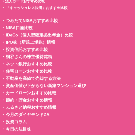
・
法人カードおすすめ比較
・
「キャッシュレス決済」おすすめ比較
・
つみたてNISAおすすめ比較
・
NISA口座比較
・
iDeCo（個人型確定拠出年金）比較
・
IPO株（新規上場株）情報
・
投資信託おすすめ比較
・
桐谷さんの株主優待銘柄
・
ネット銀行おすすめ比較
・
住宅ローンおすすめ比較
・
不動産を高値で売却する方法
・
資産価値が下がらない新築マンション選び
・
カードローンおすすめ比較
・
節約・貯金おすすめ情報
・
ふるさと納税おすすめ情報
・
今月のダイヤモンドZAi
・
投資コラム
・
今日の注目株