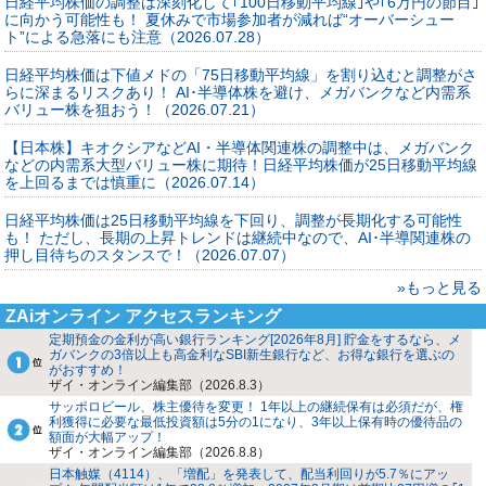
日経平均株価の調整は深刻化して｢100日移動平均線｣や｢6万円の節目｣
に向かう可能性も！ 夏休みで市場参加者が減れば“オーバーシュー
ト”による急落にも注意（2026.07.28）
日経平均株価は下値メドの「75日移動平均線」を割り込むと調整がさ
らに深まるリスクあり！ AI･半導体株を避け、メガバンクなど内需系
バリュー株を狙おう！（2026.07.21）
【日本株】キオクシアなどAI・半導体関連株の調整中は、メガバンク
などの内需系大型バリュー株に期待！日経平均株価が25日移動平均線
を上回るまでは慎重に（2026.07.14）
日経平均株価は25日移動平均線を下回り、調整が長期化する可能性
も！ ただし、長期の上昇トレンドは継続中なので、AI･半導関連株の
押し目待ちのスタンスで！（2026.07.07）
»もっと見る
ZAiオンライン アクセスランキング
定期預金の金利が高い銀行ランキング[2026年8月] 貯金をするなら、メ
ガバンクの3倍以上も高金利なSBI新生銀行など、お得な銀行を選ぶの
がおすすめ！
ザイ・オンライン編集部（2026.8.3）
サッポロビール、株主優待を変更！ 1年以上の継続保有は必須だが、権
利獲得に必要な最低投資額は5分の1になり、3年以上保有時の優待品の
額面が大幅アップ！
ザイ・オンライン編集部（2026.8.8）
日本触媒（4114）、「増配」を発表して、配当利回りが5.7％にアッ