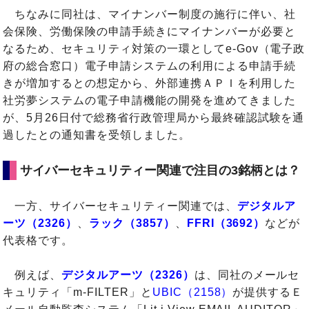
ちなみに同社は、マイナンバー制度の施行に伴い、社
会保険、労働保険の申請手続きにマイナンバーが必要と
なるため、セキュリティ対策の一環としてe-Gov（電子政
府の総合窓口）電子申請システムの利用による申請手続
きが増加するとの想定から、外部連携ＡＰＩを利用した
社労夢システムの電子申請機能の開発を進めてきました
が、5月26日付で総務省行政管理局から最終確認試験を通
過したとの通知書を受領しました。
サイバーセキュリティー関連で注目の3銘柄とは？
一方、サイバーセキュリティー関連では、
デジタルア
ーツ（2326）
、
ラック（3857）
、
FFRI（3692）
などが
代表格です。
例えば、
デジタルアーツ（2326）
は、同社のメールセ
キュリティ「m-FILTER」と
UBIC（2158）
が提供するＥ