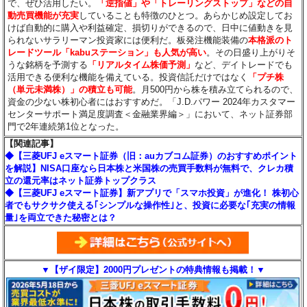
で、ぜひ活用したい。
「逆指値」や「トレーリングストップ」などの自
動売買機能が充実
していることも特徴のひとつ。あらかじめ設定してお
けば自動的に購入や利益確定、損切りができるので、日中に値動きを見
られないサラリーマン投資家には便利だ。板発注機能装備の
本格派のト
レードツール「kabuステーション」も人気が高い
。その日盛り上がりそ
うな銘柄を予測する
「リアルタイム株価予測」
など、デイトレードでも
活用できる便利な機能を備えている。投資信託だけではなく
「プチ株
（単元未満株）」の積立も可能
。月500円から株を積み立てられるので、
資金の少ない株初心者にはおすすめだ。「J.D.パワー 2024年カスタマー
センターサポート満足度調査＜金融業界編＞」において、ネット証券部
門で2年連続第1位となった。
【関連記事】
◆【三菱UFJ eスマート証券（旧：auカブコム証券）のおすすめポイント
を解説】NISA口座なら日本株と米国株の売買手数料が無料で、クレカ積
立の還元率はネット証券トップクラス
◆【三菱UFJ eスマート証券】新アプリで「スマホ投資」が進化！ 株初心
者でもサクサク使える｢シンプルな操作性｣と、投資に必要な｢充実の情報
量｣を両立できた秘密とは？
▼【ザイ限定】2000円プレゼントの特典情報も掲載！▼