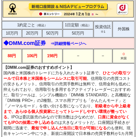
1約定ごと
1日定額
（税込）
（税込）
投資信託
外国株
※1
10万円
20万円
50万円
50万円
◆DMM.com証券
⇒詳細情報ページへ
○
－
－
88円
106円
198円
米国
【DMM.com証券のおすすめポイント】
国内株と米国株のトレードに力を入れたネット証券で、
ひとつの取引ツ
ールで日本株と米国株をシームレスに取引可能
。信用取引の売買コスト
の安さもメリット。信用取引の売買手数料は無料で、信用金利も低めに
抑えられており、信用取引を多用するアクティブトレーダーにおすすめ
だ。取引ツールは、シンプル機能の「DMM株 STANDARD」と高機能な
「DMM株 PRO+」の2種類。スマホ用アプリも「かんたんモード」と
「ノーマルモード」を使い分ける形になっており、
初級者から中上級者
まで、あらゆる個人投資家にとってトレードしやすい環境が整ってい
る
。IPOは委託販売のみなので割当数は少なめだが、
口座に資金がなく
てもIPOの抽選に申し込める
のは大きなメリットだ。口座開設手続きが
期間に迅速で、
最短で申し込んだ当日に取引が可能になる
のも便利。現
在キャンペーン中につき、新規口座開設で日本株の売買手数料が1カ月間