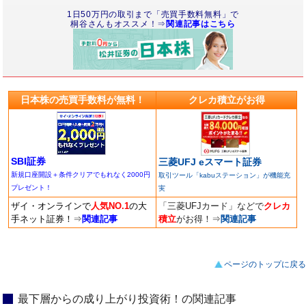
1日50万円の取引まで「売買手数料無料」で
桐谷さんもオススメ！⇒
関連記事はこちら
日本株の売買手数料が無料！
クレカ積立がお得
SBI証券
三菱UFJ eスマート証券
新規口座開設＋条件クリアでもれなく2000円
取引ツール「kabuステーション」が機能充
プレゼント！
実
ザイ・オンラインで
人気NO.1
の大
「三菱UFJカード」などで
クレカ
手ネット証券！
⇒
関連記事
積立
がお得！
⇒
関連記事
ページのトップに戻る
最下層からの成り上がり投資術！の関連記事