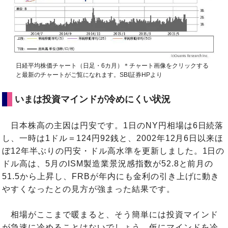
日経平均株価チャート（日足・6カ月）＊チャート画像をクリックする
と最新のチャートがご覧になれます。SBI証券HPより
いまは投資マインドが冷めにくい状況
日本株高の主因は円安です。1日のNY円相場は6日続落
し、一時は1ドル＝124円92銭と、2002年12月6日以来ほ
ぼ12年半ぶりの円安・ドル高水準を更新しました。1日の
ドル高は、5月のISM製造業景況感指数が52.8と前月の
51.5から上昇し、FRBが年内にも金利の引き上げに動き
やすくなったとの見方が強まった結果です。
相場がここまで暖まると、そう簡単には投資マインド
が急速に冷めることはないでしょう。仮にマインドを冷