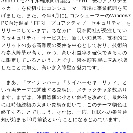
Androidモバイル端末向け製品「FFRI 安心アプリチェ
ッカー」を皮切りにコンシューマー市場に事業範囲を広
げました。また、今年4月にはコンシューマーのWindows
PC向け製品「FFRI プロアクティブ セキュリティ」を
リリースしています。ちなみに、現在同社が受注してい
るセキュリティ・サービスは、新しい知見等、技術的に
メリットのある高難度の案件を中心としており、技術的
な参入障壁が高く、かつ、高い利益率を確保できるもの
に限定しているということです。潜在顧客層に厚みが増
したことに加え、高い参入障壁が魅力です。
まあ、「マイナンバー」「サイバーセキュリティ」と
いう両テーマに関連する銘柄は、メチャクチャ多数あり
ます。まずは、時価総額の小さい銘柄を攻めて、最終的
には時価総額の大きい銘柄が動いて、このテーマ物色は
終了することでしょう。それは、一応、国民への番号通
知が始まる10月前後ということになるとみています。