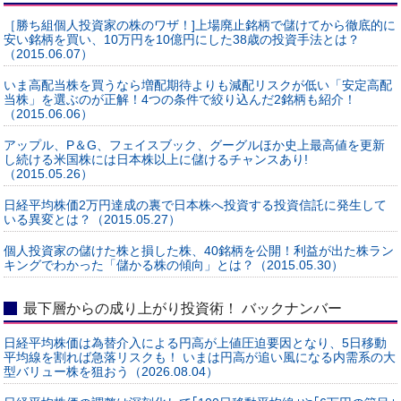
［勝ち組個人投資家の株のワザ！]上場廃止銘柄で儲けてから徹底的に
安い銘柄を買い、10万円を10億円にした38歳の投資手法とは？
（2015.06.07）
いま高配当株を買うなら増配期待よりも減配リスクが低い「安定高配
当株」を選ぶのが正解！4つの条件で絞り込んだ2銘柄も紹介！
（2015.06.06）
アップル、P＆G、フェイスブック、グーグルほか史上最高値を更新
し続ける米国株には日本株以上に儲けるチャンスあり!
（2015.05.26）
日経平均株価2万円達成の裏で日本株へ投資する投資信託に発生して
いる異変とは？（2015.05.27）
個人投資家の儲けた株と損した株、40銘柄を公開！利益が出た株ラン
キングでわかった「儲かる株の傾向」とは？（2015.05.30）
最下層からの成り上がり投資術！ バックナンバー
日経平均株価は為替介入による円高が上値圧迫要因となり、5日移動
平均線を割れば急落リスクも！ いまは円高が追い風になる内需系の大
型バリュー株を狙おう（2026.08.04）