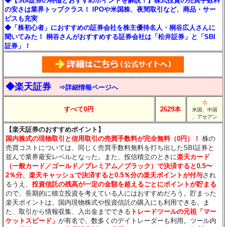
◆【SBI証券の特徴とおすすめポイントを解説！】株式投資の売買手数料
の安さは業界トップクラス！ IPOや米国株、夜間取引など、商品・サー
ビスも充実
◆「株初心者」におすすめの証券会社を株主優待名人・桐谷広人さんに
聞いてみた！ 桐谷さんがおすすめする証券会社は「松井証券」と「SBI
証券」！
◆楽天証券
⇒詳細情報ページへ
○
すべて0円
2629本
米国、中国
、アセアン
【楽天証券のおすすめポイント】
国内株式の現物取引と信用取引の売買手数料が完全無料（0円）！
株の
売買コストについては、同じく売買手数料無料を打ち出したSBI証券と
並んで業界最安レベルとなった。また、投信積立のときに
楽天カード
（一般カード／ゴールド／プレミアム／ブラック）で決済すると0.5〜
2％分
、楽天キャッシュで決済すると0.5％分
の楽天ポイントが付与
され
るうえ、
投資信託の残高が一定の金額を超えるごとにポイントが貯まる
ので、長期的に積立投資を考えている人にはおすすめだろう。貯まった
楽天ポイントは、国内現物株式や投資信託の購入にも利用できる。ま
た、取引から情報収集、入出金までできる
トレードツールの元祖「マー
ケットスピード」
が有名で、数多くのデイトレーダーも利用。ツール内