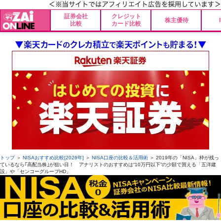
証券会社
クレジット
株主優待
比較
カード比較
トップ
＞
NISAおすすめ比較[2026年]
＞
NISA口座の比較＆活用術
＞ 2019年の「NISA」枠が残っ
ているなら｢高配当株｣が狙い目！ アナリストのおすすめは“10万円以下”の少額で買える「五洋建
設」や「センコーグループHD」