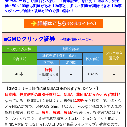
◆IPOに当選して儲けたいなら「主幹事証券」を狙え！ 通常の引受証
券の50～100倍も割当がある主幹事と、多くの割当が期待できる主幹事
のグループ会社の攻略がIPOで勝つ秘訣！
■GMOクリック証券
⇒詳細情報ページへ
つみたて投資枠
成長投資枠
クレカ積立
株式売買手数料
（税込）
還元率
投資信託
投資信託
国内株
米国株
無料
46本
132本
−
−
※電話注文を除
く
【GMOクリック証券の新NISA口座のおすすめポイント】
日本株、投資信託の取引手数料は、NISA、非NISAにかかわらず無料
と
なっている（※電話注文を除く）。投信は
100円
から積立可能、ほとん
どがNISA対象で、eMAXIS Slim、ひふみ、iFreeなど低コストで人気の
銘柄を厳選。積立は、
毎月、毎週、毎日
から選べる。投信選びには「i
ツール」が役立つ。資産構成や積立シミュレーションなどが可能だ。
新NISA対応ではないがFXやCFDなど商品ラインアップが豊富なので、