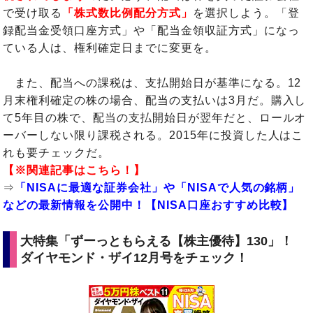
で受け取る
「株式数比例配分方式」
を選択しよう。「登
録配当金受領口座方式」や「配当金領収証方式」になっ
ている人は、権利確定日までに変更を。
また、配当への課税は、支払開始日が基準になる。12
月末権利確定の株の場合、配当の支払いは3月だ。購入し
て5年目の株で、配当の支払開始日が翌年だと、ロールオ
ーバーしない限り課税される。2015年に投資した人はこ
れも要チェックだ。
【※関連記事はこちら！】
⇒
「NISAに最適な証券会社」や「NISAで人気の銘柄」
などの最新情報を公開中！【NISA口座おすすめ比較】
大特集「ずーっともらえる【株主優待】130」！
ダイヤモンド・ザイ12月号をチェック！