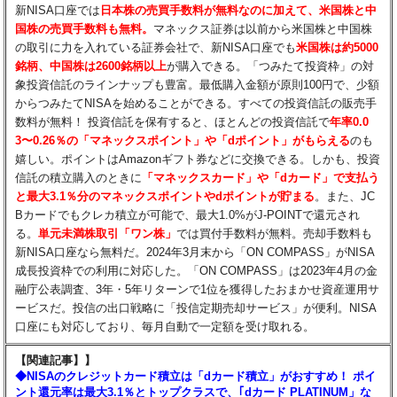
新NISA口座では
日本株の売買手数料が無料なのに加えて、米国株と中
国株の売買手数料も無料。
マネックス証券は以前から米国株と中国株
の取引に力を入れている証券会社で、新NISA口座でも
米国株は約5000
銘柄、中国株は2600銘柄以上
が購入できる。「つみたて投資枠」の対
象投資信託のラインナップも豊富。最低購入金額が原則100円で、少額
からつみたてNISAを始めることができる。すべての投資信託の販売手
数料が無料！ 投資信託を保有すると、ほとんどの投資信託で
年率0.0
3〜0.26％の「マネックスポイント」や「dポイント」がもらえる​
のも
嬉しい。ポイントはAmazonギフト券などに交換できる。しかも、投資
信託の積立購入のときに
「マネックスカード」や「dカード」で支払う
と最大3.1％分のマネックスポイントやdポイントが貯まる
。また、JC
Bカードでもクレカ積立が可能で、最大1.0%がJ-POINTで還元され
る。
単元未満株取引「ワン株」
では買付手数料が無料。売却手数料も
新NISA口座なら無料だ。2024年3月末から「ON COMPASS」がNISA
成長投資枠での利用に対応した。「ON COMPASS」は2023年4月の金
融庁公表調査、3年・5年リターンで1位を獲得したおまかせ資産運用サ
ービスだ。投信の出口戦略に「投信定期売却サービス」が便利。NISA
口座にも対応しており、毎月自動で一定額を受け取れる。
【関連記事】】
◆NISAのクレジットカード積立は「dカード積立」がおすすめ！ ポイ
ント還元率は最大3.1％とトップクラスで、｢dカード PLATINUM」な