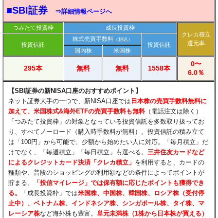
■SBI証券
⇒詳細情報ページへ
つみたて投資枠
成長投資枠
クレカ積立
株式売買手数料
（税込）
還元率
投資信託
投資信託
国内株
米国株
0〜
295本
無料
無料
1558本
6.0％
【SBI証券の新NISA口座のおすすめポイント】
ネット証券大手の一つで、新NISA口座では
日本株の売買手数料無料に
加えて、米国株式&海外ETFの売買手数料も無料
（電話注文は除く）
「つみたて投資枠」の対象となっている投資信託を多数取り扱ってお
り、すべてノーロード（購入時手数料が無料）。投資信託の積み立て
は「100円」から可能で、少額から始めたい人に対応。「毎月積立」だ
けでなく、「毎週積立」「毎日積立」も選べる。
三井住友カードなど
によるクレジットカード決済「クレカ積立」
を利用すると、カードの
種類や、普段のショッピングの利用額などの条件によってポイントが
貯まる。
「投信マイレージ」では保有額に応じたポイントも獲得でき
る。
「成長投資枠」では
米国株、中国株、韓国株、ロシア株（受付停
止中）、ベトナム株、インドネシア株、シンガポール株、タイ株、マ
レーシア株
など海外株も豊富。
単元未満株（1株から日本株が買える）