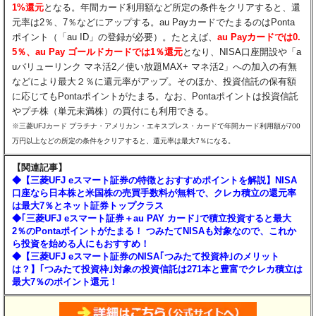
1%還元
となる。年間カード利用額など所定の条件をクリアすると、還
元率は2％、7％などにアップする。au PayカードでたまるのはPonta
ポイント（「au ID」の登録が必要）。たとえば、
au Payカードでは0.
5％、au Pay ゴールドカードでは1％還元
となり、NISA口座開設や「a
uバリューリンク マネ活2／使い放題MAX+ マネ活2」への加入の有無
などにより最大２％に還元率がアップ。そのほか、投資信託の保有額
に応じてもPontaポイントがたまる。なお、Pontaポイントは投資信託
やプチ株（単元未満株）の買付にも利用できる。
※三菱UFJカード プラチナ・アメリカン・エキスプレス・カードで年間カード利用額が700
万円以上などの所定の条件をクリアすると、還元率は最大7％になる。
【関連記事】
◆【三菱UFJ eスマート証券の特徴とおすすめポイントを解説】NISA
口座なら日本株と米国株の売買手数料が無料で、クレカ積立の還元率
は最大7％とネット証券トップクラス
◆｢三菱UFJ eスマート証券＋au PAY カード｣で積立投資すると最大
2％のPontaポイントがたまる！ つみたてNISAも対象なので、これか
ら投資を始める人にもおすすめ！
◆【三菱UFJ eスマート証券のNISA｢つみたて投資枠｣のメリット
は？】｢つみたて投資枠｣対象の投資信託は271本と豊富でクレカ積立は
最大7％のポイント還元！