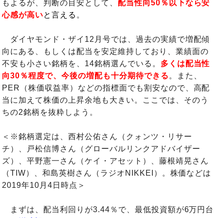
もよるが、判断の目安として、
配当性向50％以下なら安
心感が高い
と言える
。
ダイヤモンド・ザイ12月号では、過去の実績で増配傾
向にある、もしくは配当を安定維持しており、業績面の
不安も小さい銘柄を、14銘柄選んでいる。
多くは配当性
向30％程度で、今後の増配も十分期待できる
。また、
PER（株価収益率）などの指標面でも割安なので、高配
当に加えて株価の上昇余地も大きい。ここでは、そのう
ちの2銘柄を抜粋しよう。
＜※銘柄選定は、西村公佑さん（クォンツ・リサー
チ）、戸松信博さん（グローバルリンクアドバイザー
ズ）、平野憲一さん（ケイ・アセット）、藤根靖晃さん
（TIW）、和島英樹さん（ラジオNIKKEI）。株価などは
2019年10月4日時点＞
まずは、配当利回りが3.44％で、最低投資額が6万円台