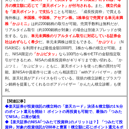
月の積立額に応じて「楽天ポイント」が付与される。
また、
積立代金
を「楽天ポイント」で支払う
ことも可能だ。「成長投資枠」で買える
海外株は、
米国株、中国株、アセアン株。1株単位で売買する単元未満
株「かぶミニ」
は約2200銘柄の取引が可能。売買手数料は無料だが、
リアルタイム取引（約1000銘柄が対象）の場合は別途スプレッドが発
生する。なお、
単元未満株のリアルタイム取引に対応している証券会
社はめずらしく希少
だ。単元未満株は積立もできる。
「かぶツミ」
（N
ISA対応）を利用すれば最低金額1000円、1株から株の積立が可能。ま
た、NISA限定の
「かぶピタッ」
なら100円から株やETFの金額指定取
引ができるため、NISAの成長投資枠がギリギリまで使い切れる。「か
ぶツミ」「かぶピタッ」ともに、楽天ポイントを使った株の買付が可
能。新NISAや資産作りに迷ったら相談窓口「withアドバイザー」が便
利。楽天社員がアドバイスを行っている。現状の積立診断とプラスワ
ン銘柄を提案してくれるロボアドバイザー「かんたん積立診断」も便
利。
【関連記事】
◆楽天証券が投資信託の積立時の「楽天カード」決済＆積立額の1％分
のポイント還元を開始！ ポイントの再投資も可能で、最強の「つみた
てNISA」口座が誕生
◆【楽天証券のNISA｢つみたて投資枠｣のメリットは？】「つみたて投
資枠」対象の投資信託が288本と豊富！積立額に応じポイント還元＆ポ