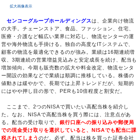
拡大画像表示
センコーグループホールディングス
は、企業向け物流
の大手。チェーンストア、食品、ファッション、住宅、
医療・介護など幅広い業界に対応し、物流センターの運
営や海外物流も手掛ける。独自の高度なITシステムで、
顧客の物流を最適化できるのが強み。業績は16期連続増
収、3期連続の営業増益見込みと安定成長を続け、配当も
増加傾向。今期も販売数の拡大や料金改定、物流センタ
ー開設の効果などで業績は順調に推移している。株価の
値動きは緩やかで、長期では上昇トレンドだが、短期的
にはやや押し目の形で、PERも10倍程度と割安だ。
ここまで、2つのNISAで買いたい高配当株を紹介し
た。なお、NISAで高配当株を買う際には、注意点があ
る。配当の受け取りで、
銀行口座への振り込みや郵便局
での現金受け取りを選択していると、NISAでも配当に課
税されてしまう
のだ。必ず、配当は株を買った証券会社