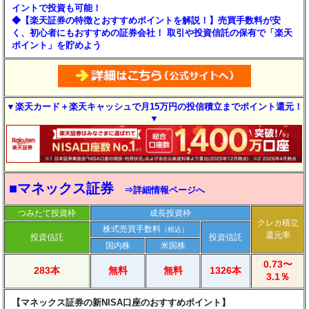
イントで投資も可能！
◆【楽天証券の特徴とおすすめポイントを解説！】売買手数料が安
く、初心者にもおすすめの証券会社！ 取引や投資信託の保有で「楽天
ポイント」を貯めよう
▼楽天カード＋楽天キャッシュで月15万円の投信積立までポイント還元！
▼
■マネックス証券
⇒詳細情報ページへ
つみたて投資枠
成長投資枠
クレカ積立
株式売買手数料
（税込）
還元率
投資信託
投資信託
国内株
米国株
0.73〜
283本
無料
無料
1326本
3.1％
【マネックス証券の新NISA口座のおすすめポイント】