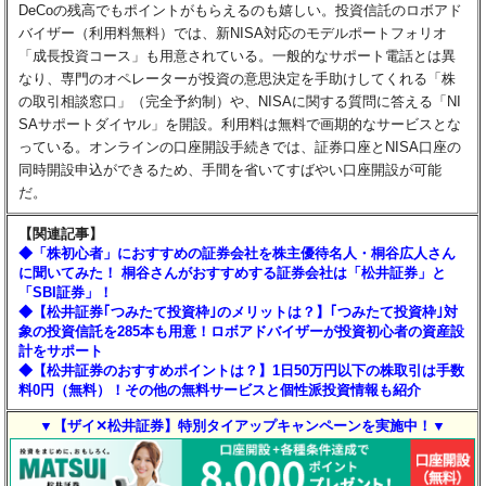
DeCoの残高でもポイントがもらえるのも嬉しい。投資信託のロボアド
バイザー（利用料無料）では、新NISA対応のモデルポートフォリオ
「成長投資コース」も用意されている。一般的なサポート電話とは異
なり、専門のオペレーターが投資の意思決定を手助けしてくれる「株
の取引相談窓口」（完全予約制）や、NISAに関する質問に答える「NI
SAサポートダイヤル」を開設。利用料は無料で画期的なサービスとな
っている。オンラインの口座開設手続きでは、証券口座とNISA口座の
同時開設申込ができるため、手間を省いてすばやい口座開設が可能
だ。
【関連記事】
◆「株初心者」におすすめの証券会社を株主優待名人・桐谷広人さん
に聞いてみた！ 桐谷さんがおすすめする証券会社は「松井証券」と
「SBI証券」！
◆【松井証券｢つみたて投資枠｣のメリットは？】｢つみたて投資枠｣対
象の投資信託を285本も用意！ロボアドバイザーが投資初心者の資産設
計をサポート
◆【松井証券のおすすめポイントは？】1日50万円以下の株取引は手数
料0円（無料）！その他の無料サービスと個性派投資情報も紹介
▼【ザイ✕松井証券】特別タイアップキャンペーンを実施中！▼