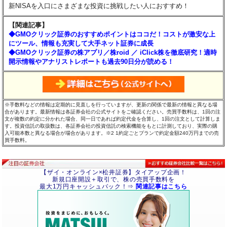
新NISAを入口にさまざまな投資に挑戦したい人におすすめ！
【関連記事】
◆GMOクリック証券のおすすめポイントはココだ！コストが激安な上
にツール、情報も充実して大手ネット証券に成長
◆GMOクリック証券の株アプリ／株roid ／ iClick株を徹底研究！適時
開示情報やアナリストレポートも過去90日分が読める！
※手数料などの情報は定期的に見直しを行っていますが、更新の関係で最新の情報と異なる場
合があります。最新情報は各証券会社の公式サイトをご確認ください。売買手数料は、1回の注
文が複数の約定に分かれた場合、同一日であれば約定代金を合算し、1回の注文として計算しま
す。投資信託の取扱数は、各証券会社の投資信託の検索機能をもとに計測しており、実際の購
入可能本数と異なる場合が場合があります。※2 1約定ごとプランで約定金額240万円までの売
買手数料。
【ザイ・オンライン×松井証券】タイアップ企画！
新規口座開設＋取引で、株の売買手数料を
最大1万円キャッシュバック！⇒
関連記事はこちら