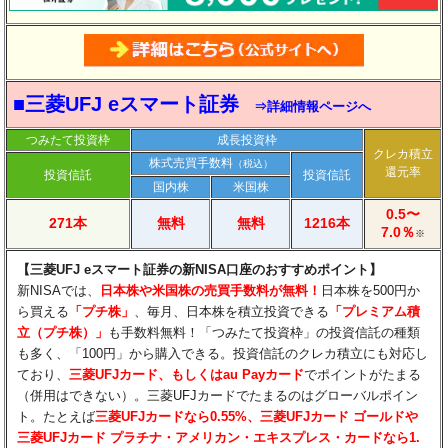
■三菱UFJ eスマート証券
⇒詳細情報ページへ
つみたて投資枠
成長投資枠
クレカ積立
株式売買手数料
（税込）
還元率
投資信託
投資信託
国内株
米国株
0.5〜
271本
無料
無料
1216本
7.0％
※
【三菱UFJ eスマート証券の新NISA口座のおすすめポイント】​
新NISAでは、
日本株や米国株の売買手数料が無料！
日本株を500円か
ら買える
「プチ株」
、毎月、日本株を積立投資できる
「プレミアム積
立（プチ株）」
も手数料無料！「つみたて投資枠」の投資信託の種類
も多く、「100円」から購入できる。投資信託のクレカ積立にも対応し
ており、
三菱UFJカード、もしくはau Payカード
でポイントがたまる
（併用はできない）。三菱UFJカードでたまるのはグローバルポイン
ト。たとえば
三菱UFJカードなら0.55%、三菱UFJカード ゴールドや
三菱UFJカード プラチナ・アメリカン・エキスプレス・カードなら1.