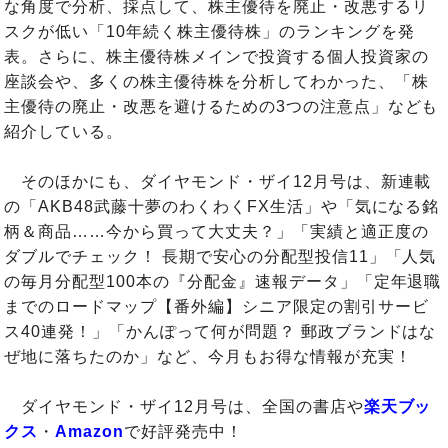
な角度で分析、採点して、株主優待を廃止・改悪するリ
スクが低い「10年続く株主優待株」のランキングを発
表。さらに、株主優待株メインで投資する個人投資家の
座談会や、多くの株主優待株を分析してわかった、「株
主優待の廃止・改悪を避けるための3つの注意点」なども
紹介している。
そのほかにも、ダイヤモンド・ザイ12月号は、新連載
の「AKB48武藤十夢のわくわくFX生活」や「気になる銘
柄＆商品……今から買って大丈夫？」「実績と適正度の
ダブルでチェック！ 長期で安心の分配型投信11」「人気
の毎月分配型100本の『分配金』速報データ」「定年退職
までのロードマップ【番外編】シニア限定の割引サービ
ス40連発！」「かんぽって何が問題？ 郵政ブランドはな
ぜ地に落ちたのか」など、今月もお得な情報が充実！
ダイヤモンド・ザイ12月号は、全国の書店や
楽天ブッ
クス
・
Amazon
で好評発売中！