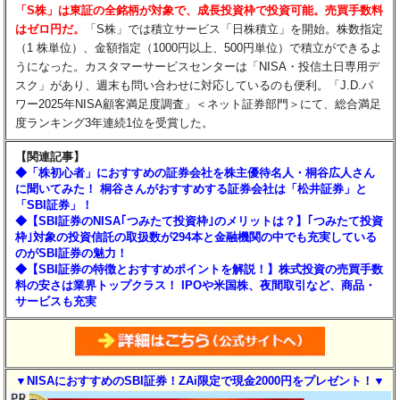
「S株」は東証の全銘柄が対象で、成長投資枠で投資可能。売買手数料
はゼロ円だ。
「S株」では積立サービス「日株積立」を開始。株数指定
（1 株単位）、金額指定（1000円以上、500円単位）で積立ができるよ
うになった。カスタマーサービスセンターは「NISA・投信土日専用デ
スク」があり、週末も問い合わせに対応しているのも便利。「J.D.パ
ワー2025年NISA顧客満足度調査」＜ネット証券部門＞にて、総合満足
度ランキング3年連続1位を受賞した。
【関連記事】
◆「株初心者」におすすめの証券会社を株主優待名人・桐谷広人さん
に聞いてみた！ 桐谷さんがおすすめする証券会社は「松井証券」と
「SBI証券」！
◆【SBI証券のNISA｢つみたて投資枠｣のメリットは？】｢つみたて投資
枠｣対象の投資信託の取扱数が294本と金融機関の中でも充実している
のがSBI証券の魅力！
◆【SBI証券の特徴とおすすめポイントを解説！】株式投資の売買手数
料の安さは業界トップクラス！ IPOや米国株、夜間取引など、商品・
サービスも充実
▼NISAにおすすめのSBI証券！ZAi限定で現金2000円をプレゼント！▼