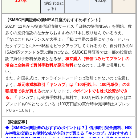
157本
433本
−
−
（約定代金に
よる）
【SMBC日興証券の新NISA口座のおすすめポイント】
2023年11月から投資信託情報サービス「日興の投信NISA」を開始。数
多くの投資信託のなかからおすすめの21本に絞り込んでいるうえ、
「なにごともバランスが大事よ」「私は世界の成長にかける」といっ
たタイプごとに5〜6銘柄をピックアップしてくれるので、自分好みのN
ISA対応ファンドを選ぶ助けになる。SMBC日興証券では一部の投資信
託で買付手数料が必要となるが、
積立購入（投信つみたてプラン）の
場合は全銘柄で買付手数料が原則無料
となるので、上手に活用した
い。
また、外国株式は、オンライントレードでは取引できないので注意し
よう。
単元未満株取引「キンカブ」は「100円以上、100円単位」の金
額指定で株が買える
のがメリットで、
dポイントでも株式投資ができ
る。
「キンカブ」は売買手数料は無料で、100万円以下の買付ならばス
プレッドも0％となっている（100万円超の買付時や売却時はスプレッ
ド0.5～1.0％）。
【関連記事】
◆【SMBC日興証券のおすすめポイントは？】信用取引完全無料、NIS
Aや積立投資にも便利な株が小分けで買える「キンカブ」がおすすめ！