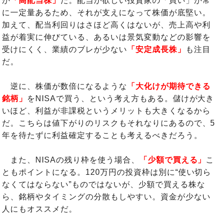
が
「高配当株」
だ。配当が欲しい投資家の「買い」が常
に一定量あるため、それが支えになって株価が底堅い。
加えて、配当利回りはさほど高くはないが、売上高や利
益が着実に伸びている、あるいは景気変動などの影響を
受けにくく、業績のブレが少ない
「安定成長株」
も注目
だ。
逆に、株価が数倍になるような
「大化けが期待できる
銘柄」
をNISAで買う、という考え方もある。儲けが大き
いほど、利益が非課税というメリットも大きくなるから
だ。こちらは値下がりのリスクもそれなりにあるので、5
年を待たずに利益確定することも考えるべきだろう。
また、NISAの残り枠を使う場合、
「少額で買える」
こ
ともポイントになる。120万円の投資枠は別に“使い切ら
なくてはならない”ものではないが、少額で買える株な
ら、銘柄やタイミングの分散もしやすい。資金が少ない
人にもオススメだ。