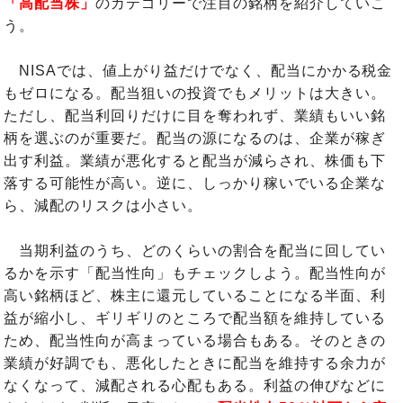
「高配当株」
のカテゴリーで注目の銘柄を紹介していこ
う。
NISAでは、値上がり益だけでなく、配当にかかる税金
もゼロになる。配当狙いの投資でもメリットは大きい。
ただし、配当利回りだけに目を奪われず、業績もいい銘
柄を選ぶのが重要だ。配当の源になるのは、企業が稼ぎ
出す利益。業績が悪化すると配当が減らされ、株価も下
落する可能性が高い。逆に、しっかり稼いでいる企業な
ら、減配のリスクは小さい。
当期利益のうち、どのくらいの割合を配当に回してい
るかを示す「配当性向」もチェックしよう。配当性向が
高い銘柄ほど、株主に還元していることになる半面、利
益が縮小し、ギリギリのところで配当額を維持している
ため、配当性向が高まっている場合もある。そのときの
業績が好調でも、悪化したときに配当を維持する余力が
なくなって、減配される心配もある。利益の伸びなどに