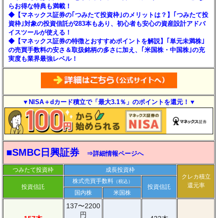
らお得な特典も満載！
◆【マネックス証券の｢つみたて投資枠｣のメリットは？】｢つみたて投
資枠｣対象の投資信託が283本もあり、初心者も安心の資産設計アドバ
イスツールが使える！
◆【マネックス証券の特徴とおすすめポイントを解説】｢単元未満株｣
の売買手数料の安さ＆取扱銘柄の多さに加え、｢米国株・中国株｣の充
実度も業界最強レベル！
▼NISA＋dカード積立で「最大3.1％」のポイントを還元！▼
■SMBC日興証券
⇒詳細情報ページへ
つみたて投資枠
成長投資枠
クレカ積立
株式売買手数料
（税込）
還元率
投資信託
投資信託
国内株
米国株
137〜2200
円