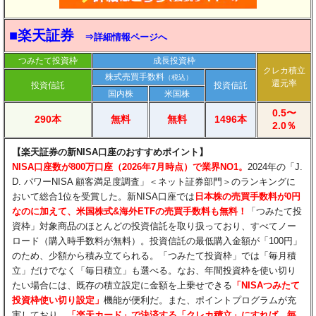
■楽天証券
⇒詳細情報ページへ
つみたて投資枠
成長投資枠
クレカ積立
株式売買手数料
（税込）
還元率
投資信託
投資信託
国内株
米国株
0.5〜
290本
無料
無料
1496本
2.0％
【楽天証券の新NISA口座のおすすめポイント】
NISA口座数が800万口座（2026年7月時点）で業界NO1。
2024年の「J.
D. パワーNISA 顧客満足度調査」＜ネット証券部門＞のランキングに
おいて総合1位を受賞した。新NISA口座では
日本株の売買手数料が0円
なのに加えて、米国株式&海外ETFの売買手数料も無料！
「つみたて投
資枠」対象商品のほとんどの投資信託を取り扱っており、すべてノー
ロード（購入時手数料が無料）。投資信託の最低購入金額が「100円」
のため、少額から積み立てられる。「つみたて投資枠」では「毎月積
立」だけでなく「毎日積立」も選べる。なお、年間投資枠を使い切り
たい場合には、既存の積立設定に金額を上乗せできる
「NISAつみたて
投資枠使い切り設定」
機能が便利だ。また、ポイントプログラムが充
実しており、
「楽天カード」で決済する「クレカ積立」にすれば、毎