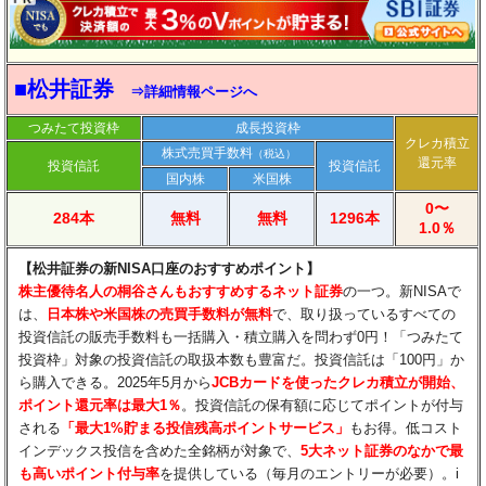
■松井証券
⇒詳細情報ページへ
つみたて投資枠
成長投資枠
クレカ積立
株式売買手数料
（税込）
還元率
投資信託
投資信託
国内株
米国株
0〜
284本
無料
無料
1296本
1.0％
【松井証券の新NISA口座のおすすめポイント】
​株主優待名人の桐谷さんもおすすめするネット証券
の一つ。新NISAで
は、
日本株や米国株の売買手数料が無料
で、取り扱っているすべての
投資信託の販売手数料も一括購入・積立購入を問わず0円！「つみたて
投資枠」対象の投資信託の取扱本数も豊富だ。投資信託は「100円」か
ら購入できる。2025年5月から
JCBカードを使ったクレカ積立が開始、
ポイント還元率は最大1％
。投資信託の保有額に応じてポイントが付与
される
「最大1%貯まる投信残高ポイントサービス」
もお得。低コスト
インデックス投信を含めた全銘柄が対象で、
5大ネット証券のなかで最
も高いポイント付与率
を提供している（毎月のエントリーが必要）。i