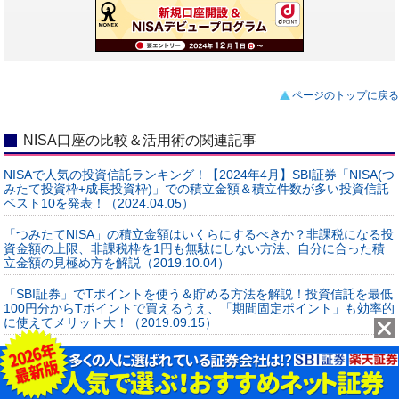
ページのトップに戻る
NISA口座の比較＆活用術の関連記事
NISAで人気の投資信託ランキング！【2024年4月】SBI証券「NISA(つ
みたて投資枠+成長投資枠)」での積立金額＆積立件数が多い投資信託
ベスト10を発表！（2024.04.05）
「つみたてNISA」の積立金額はいくらにするべきか？非課税になる投
資金額の上限、非課税枠を1円も無駄にしない方法、自分に合った積
立金額の見極め方を解説（2019.10.04）
「SBI証券」でTポイントを使う＆貯める方法を解説！投資信託を最低
100円分からTポイントで買えるうえ、「期間固定ポイント」も効率的
に使えてメリット大！（2019.09.15）
「ポイント投資」ができる4つの証券会社を徹底比較！ 初心者が
「楽天スーパーポイント」や「Tポイント」 で株式投資や投資信託
の積み立てを始めるチャンス！（2019.09.09）