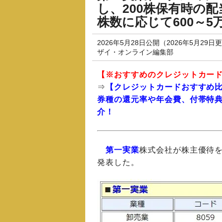
し、200株保有時の配
株数に応じて600～5
2026年5月28日公開（2026年5月29日
ザイ・オンライン編集部
【※
おすすめのクレジットカー
⇒
【クレジットカードおすすめ
券種の還元率や年会費、付帯特
介！
第一実業
株式会社が株主優待を新
発表した。