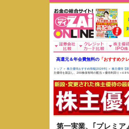
高還元＆年会費無料の
「おすすめクレ
トップ
＞
株主優待おすすめ情報[2026年]
＞
株主優待【新
主優待を新設し、200株保有時の配当＋優待利回り＝4.9％
第一実業、｢プレミア