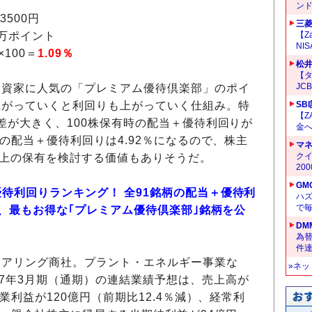
ン
3500円
三菱
万ポイント
【Z
NI
×100＝
1.09％
松
【タ
JC
投資家に人気の「プレミアム優待倶楽部」のポイ
上がっていくと利回りも上がっていく仕組み。特
SB
【Z
の差が大きく、100株保有時の配当＋優待利回りが
金へ
有時の配当＋優待利回りは4.92％になるので、株主
マ
クイ
以上の保有を検討する価値もありそうだ。
20
GM
優待利回りランキング！ 全91銘柄の配当＋優待利
ハ
で
して、最もお得な｢プレミアム優待倶楽部｣銘柄を公
DM
為替
件
ニアリング商社。プラント・エネルギー事業な
»ネ
27年3月期（通期）の連結業績予想は、売上高が
営業利益が120億円（前期比12.4％減）、経常利