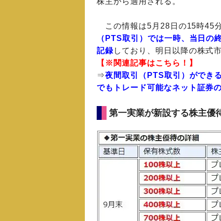
株主から適用される。
この情報は5月28日の15時45
（PTS取引）では一時、当日の終値
記録
しており、明日以降の株式
【※関連記事はこちら！】
⇒
夜間取引（PTS取引）ができ
でもトレード可能なネット証券
第一実業が新設する株主優