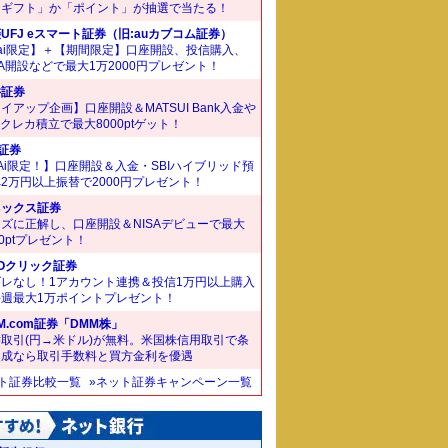
ドギフト」か「ポイント」が抽選で当たる！
UFJ eスマート証券（旧:auカブコム証券）
ai限定】＋【期間限定】口座開設、投信購入、
SA開設などで最大1万2000円プレゼント！
井証券
イアップ企画】口座開設＆MATSUI Bank入金や
Bクレカ積立で最大8000ptゲット！
I証券
Ai限定！】口座開設＆入金・SBIハイブリッド預
2万円以上振替で2000円プレゼント！
ネックス証券
ズに正解し、口座開設＆NISAデビューで最大
00ptプレゼント！
Oクリック証券
ズレなし！1アカウント連携＆投信1万円以上購入
毎週最大1万ポイントプレゼント！
M.com証券「DMM株」
取引(円→米ドル)が無料。米国株信用取引で条
達成なら取引手数料と買方金利を優遇
ット証券比較一覧
»ネット証券キャンペーン一覧