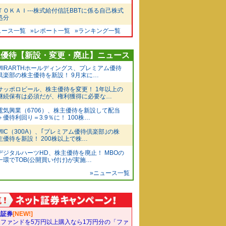
ＴＯＫＡＩ---株式給付信託BBTに係る自己株式
処分
ュース一覧
»レポート一覧
»ランキング一覧
主優待【新設・変更・廃止】ニュース
MIRARTHホールディングス、プレミアム優待
倶楽部の株主優待を新設！ 9月末に…
サッポロビール、株主優待を変更！ 1年以上の
継続保有は必須だが、権利獲得に必要な…
電気興業（6706）、株主優待を新設して配当
＋優待利回り＝3.9％に！ 100株…
MIC（300A）、｢プレミアム優待倶楽部｣の株
主優待を新設！ 200株以上で株…
デジタルハーツHD、株主優待を廃止！ MBOの
一環でTOB(公開買い付け)が実施…
»ニュース一覧
天証券
[NEW!]
象ファンドを5万円以上購入なら1万円分の「ファ