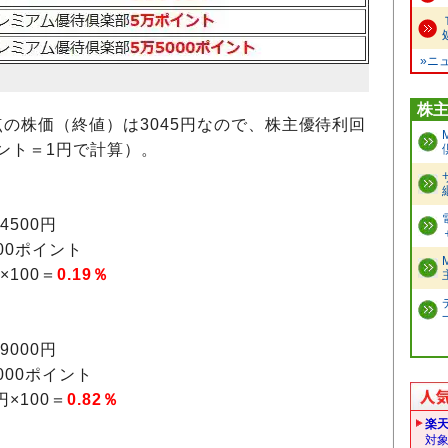
»ニ
株
時点の株価（終値）は3045円なので、株主優待利回
ント＝1円で計算）。
4500円
00ポイント
×100＝
0.19％
9000円
00ポイント
円×100＝
0.82％
楽
対