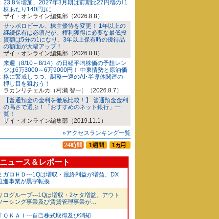
23.8％増加、2027年3月期は前期比27円増の｢1
株あたり140円｣に
ザイ・オンライン編集部（2026.8.8）
サッポロビール、株主優待を変更！ 1年以上の
継続保有は必須だが、権利獲得に必要な最低投
資額は5分の1になり、3年以上保有時の優待品
の額面が大幅アップ！
ザイ・オンライン編集部（2026.8.8）
来週（8/10～8/14）の日経平均株価の予想レン
ジは6万3000～6万9000円！ 中東情勢と原油価
格に警戒しつつ、調整一巡のAI･半導体関連の
押し目を狙おう！
ラカンリチェルカ（村瀬 智一）（2026.8.7）
【普通預金の金利を徹底比較！】 普通預金金利
の高さで選ぶ！「おすすめのネット銀行」一
覧！
ザイ・オンライン編集部（2019.11.1）
»アクセスランキング一覧
ニュース＆レポート
ミガロＨＤ---1Qは増収・最終利益が増益、DX
推進事業が黒字転換
リログループ---1Qは増収・2ケタ増益、アウト
ソーシング事業及び賃貸管理事業が…
ＴＯＫＡＩ---自己株式取得及び消却