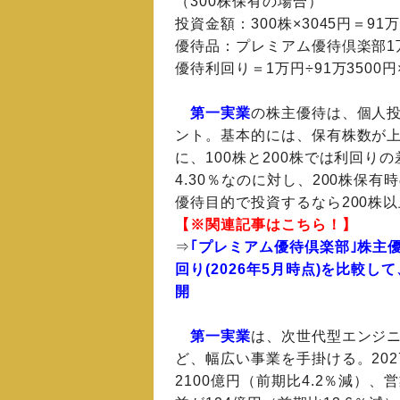
（300株保有の場合）
投資金額：300株×3045円＝91万
優待品：プレミアム優待倶楽部1
優待利回り＝1万円÷91万3500円
第一実業
の株主優待は、個人
ント。基本的には、保有株数が
に、100株と200株では利回り
4.30％なのに対し、200株保
優待目的で投資するなら200株
【※関連記事はこちら！】
⇒
｢プレミアム優待倶楽部｣株主
回り(2026年5月時点)を比較
開
第一実業
は、
次世代型エンジ
ど、幅広い事業を手掛ける。20
2100億円（前期比4.2％減）、