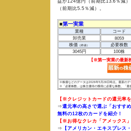
益が124億円（前期比13.6％
（前期比5.5％減）。
■
第一実業
業種
コード
卸売業
8059
株価
必要株数
（終値）
3045円
100株
【※第一実業の最新
※株価などのデータは2026年5月28日時点。最新
※「必要株数」は株主優待の獲得に必要な株数、「最
【※
クレジットカードの還元率
⇒
還元率の高さで選ぶ「おすすめ
無料の12枚のカードを紹介！
【※お得なクレカ「
アメックス
⇒
【アメリカン・エキスプレス・