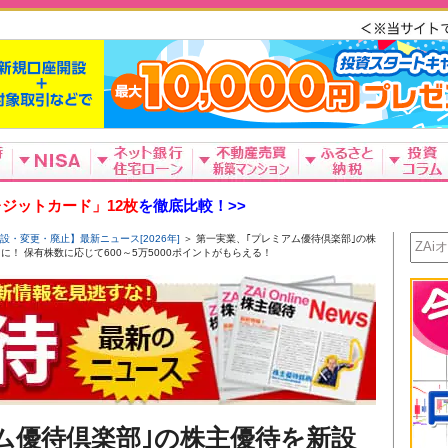
ジットカード」12枚
を徹底比較！>>
設・変更・廃止】最新ニュース[2026年]
＞ 第一実業、｢プレミアム優待倶楽部｣の株
に！ 保有株数に応じて600～5万5000ポイントがもらえる！
ム優待倶楽部｣の株主優待を新設