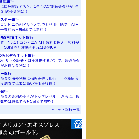
I新生銀行
規に口座開設すると、1年もの定期預金金利が｢年
55％｣の高金利に！
京スター銀行
コンビニのATMならどこでも利用可能で、ATM
金手数料も月8回までは無料！
モSMTBネット銀行
勝手No.1！コンビニATM手数料＆振込手数料が
、SBI証券と連動させれば金利UP！
Oあおぞらネット銀行
MOクリック証券と口座連携するだけで、普通預金
利がお得な金利に！
ニー銀行
貨預金や海外利用に強みを持つ銀行！ 各種顧客
足度調査では常に高い評価を獲得！
J銀行
期預金の金利の高さがトップレベル！ さらに、振
手数料は最低でも月5回まで無料！
»ネット銀行一覧