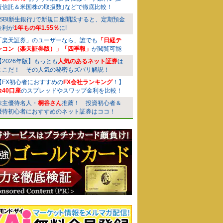
資信託＆米国株の取扱数｣などで徹底比較！
｢SBI新生銀行｣で新規口座開設すると、定期預金
金利が
1年もの年1.55％
に!
「楽天証券」のユーザーなら、誰でも
「日経テ
レコン（楽天証券版）」「四季報」
が閲覧可能
【2026年版】もっとも
人気のあるネット証券
は
ここだ！ その人気の秘密もズバリ解説！
【FX初心者におすすめの
FX会社ランキング
！】
全40口座
のスプレッドやスワップ金利を比較！
株主優待名人・
桐谷さん
推薦！ 投資初心者＆
優待初心者におすすめのネット証券はココ！