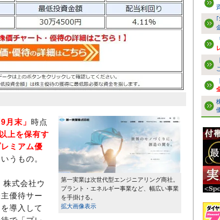
「9月末」
時点
株以上を保有す
プレミアム優
というもの。
第一実業は次世代型エンジニアリング商社。
、株式会社ウ
プラント・エネルギー事業など、幅広い事業
株主優待サー
を手掛ける。
拡大画像表示
」を導入して