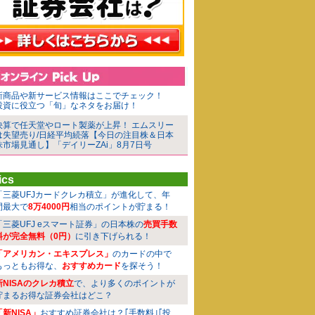
新商品や新サービス情報はここでチェック！
投資に役立つ「旬」なネタをお届け！
決算で任天堂やロート製薬が上昇！ エムスリー
は失望売り/日経平均続落【今日の注目株＆日本
株市場見通し】「デイリーZAi」8月7日号
ics
「三菱UFJカードクレカ積立」が進化して、年
間最大で
8万4000円
相当のポイントが貯まる！
「三菱UFJ eスマート証券」の日本株の
売買手数
料が完全無料（0円）
に引き下げられる！
「アメリカン・エキスプレス」
のカードの中で
もっともお得な、
おすすめカード
を探そう！
新NISAのクレカ積立
で、より多くのポイントが
貯まるお得な証券会社はどこ？
「新NISA」
おすすめ証券会社は？｢手数料｣｢投