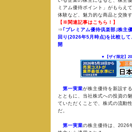
いる企業の株主になると、株主
ミアム優待ポイント」がもらえ
体験など、魅力的な商品と交換
【※関連記事はこちら！】
⇒
｢プレミアム優待倶楽部｣株主
回り(2026年5月時点)を比較
開
▼【ザイ限定】2
第一実業
が株主優待を新設す
とともに、当社株式への投資の
ていただくことで、株式の流動
だ。
第一実業
の株主優待は、202