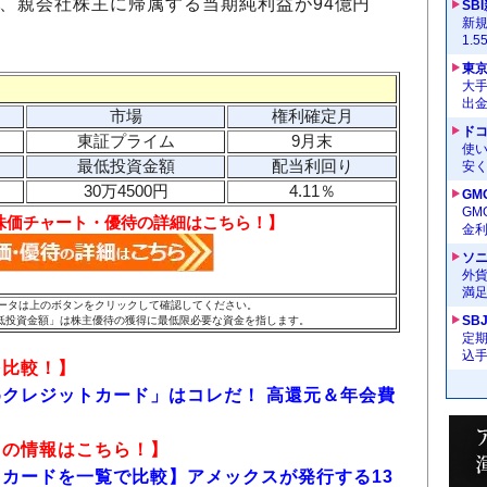
減）、親会社株主に帰属する当期純利益が94億円
SB
新
1.
東
大手
出
市場
権利確定月
ドコ
東証プライム
9月末
使い
最低投資金額
配当利回り
安く
30万4500円
4.11％
GM
G
株価チャート・優待の詳細はこちら！】
金
ソ
外
満
のデータは上のボタンをクリックして確認してください。
SB
低投資金額」は株主優待の獲得に最低限必要な資金を指します。
定
込
を比較！】
クレジットカード」はコレだ！ 高還元＆年会費
」の情報はこちら！】
カードを一覧で比較】アメックスが発行する13