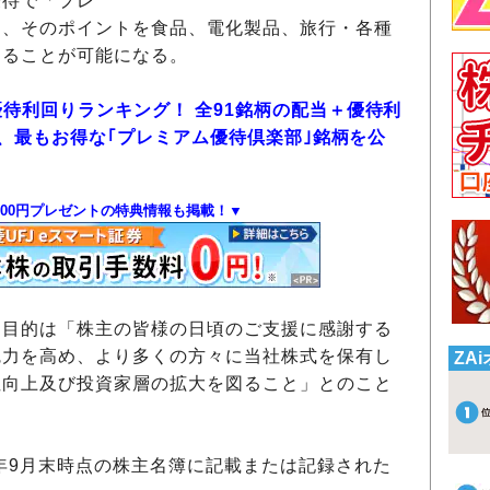
優待で「プレ
て、そのポイントを食品、電化製品、旅行・各種
することが可能になる。
優待利回りランキング！ 全91銘柄の配当＋優待利
して、最もお得な｢プレミアム優待倶楽部｣銘柄を公
000円プレゼントの特典情報も掲載！▼
る目的は「株主の皆様の日頃のご支援に感謝する
魅力を高め、より多くの方々に当社株式を保有し
ZA
性向上及び投資家層の拡大を図ること」とのこと
6年9月末時点の株主名簿に記載または記録された