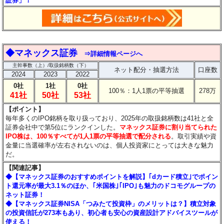
証券」！
◆
マネックス証券
⇒詳細情報ページへ
主幹事数（上）/取扱銘柄数（下）
ネット配分・抽選方法
口座数
2024
2023
2022
0社
1社
0社
100％：1人1票の平等抽選
278万
41社
50社
53社
【ポイント】
毎年多くのIPO銘柄を取り扱っており、2025年の取扱銘柄数は41社と全
証券会社中で第5位にランクインした。
マネックス証券に割り当てられた
IPO株は、100％すべてが1人1票の平等抽選で配分される
。取引実績や資
金量に当選確率が左右されないのは、個人投資家にとっては大きな魅力
だ。
【関連記事】
◆【マネックス証券のおすすめポイントを解説】｢dカード積立｣でポイン
ト還元率が最大3.1％のほか、｢米国株｣｢IPO｣も魅力のドコモグループの
ネット証券！
◆【マネックス証券NISA「つみたて投資枠」のメリットは？】積立対象
の投資信託が273本もあり、初心者も安心の資産設計アドバイスツールが
使える！