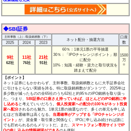
◆SBI証券
口座
主幹事数（上）/取扱銘柄数（下）
ネット配分・抽選方法
数
2025
2024
2023
60％：1単元1票の平等抽選
30％：「IPOチャレンジポイント」順
1500
9社
11社
21社
に配分
万
62社
76社
91社
10%：知識・経験・資力と取引状況を
※
踏まえて配分
【ポイント】
ネット証券にもかかわらず、主幹事数、取扱銘柄数ともに大手証券会社
に引けをとらない実績を誇る。特に取扱銘柄数がダントツで、2025年は
多少数が減ったものの全65社のうち62社と約95％のIPO銘柄を取り扱っ
た。つまり、
SBI証券の口座さえ持っていれば、ほとんどのIPO銘柄に申
し込める
と考えていいだろう。
個人投資家への配分の100％がネット投資
家へ配分
されるのも魅力。1単元1票の抽選なので、多くの単元を申し込
むほど当選確率は高くなる。
当選確率がアップする「IPOチャレンジポ
イント」
が、資金量・取引量と関係なく、IPOに申し込み続ければ誰に
でも貯められるのもメリットだ。また、
スマートフォン専用サイトでIP
Oの申し込みや情報確認ができる
のも便利。