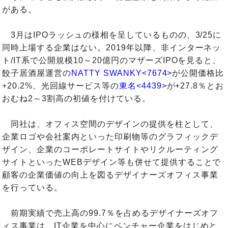
がある。
3月はIPOラッシュの様相を呈しているものの、3/25に
同時上場する企業はない。2019年以降、非インターネッ
ト/IT系で公開規模10～20億円のマザーズIPOを見ると、
餃子居酒屋運営の
NATTY SWANKY<7674>
が公開価格比
+20.2%、光回線サービス等の
東名<4439>
が+27.8％とお
おむね2～3割高の初値を付けている。
同社は、オフィス空間のデザインの提供を柱として、
企業ロゴや会社案内といった印刷物等のグラフィックデ
ザイン、企業のコーポレートサイトやリクルーティング
サイトといったWEBデザイン等も併せて提供することで
顧客の企業価値の向上を図るデザイナーズオフィス事業
を行っている。
前期実績で売上高の99.7％を占めるデザイナーズオフ
ィス事業は、IT企業を中心にベンチャー企業をはじめと