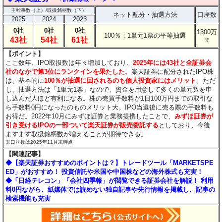
主幹事数（上）/取扱銘柄数（下）
ネット配分・抽選方法
口座数
2025
2024
2023
0社
0社
0社
1300万
100％：1単元1票の平等抽選
43社
54社
61社
※
【ポイント】
ここ数年、IPO取扱数は年々増加しており、
2025年には43社と全証券会
社のなかで第3位にランクインを果たした
。楽天証券に配分されたIPO株
は、基本的に
100％が抽選に回されるのも個人投資家にはメリット
。ただ
し、抽選方法は「1単元1票」なので、資金を用意して多くの単元数を申
し込んだ人ほど有利になる。株の売買手数料が1日100万円までの取引な
ら手数料0円になったのものメリット大。IPO当選後に売る際の手数料も
お得だ。2022年10月にみずほ証券と業務提携したことで、
みずほ証券が
引き受けるIPOの一部ついて楽天証券が販売委託する
としており、今後
ますます取扱銘柄数が増えることが期待できる。
※口座数は2025年11月末時点
【関連記事】
◆【楽天証券おすすめのポイントは？】トレードツール「MARKETSPE
ED」がおすすめ！ 投資信託や米国や中国株などの海外株式も充実！
◆「日経テレコン」「会社四季報」が閲覧できる証券会社を解説！ 利用
料0円ながら、紙媒体では読めない独自記事や先行情報を掲載し、記事の
検索機能も充実