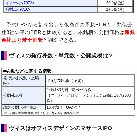
イトーキ<7972>
20.9倍(連)
乃村工<9716>
14.7倍(連)
予想EPSから割り出した仮条件の予想PERと、類似会
社3社の平均PERと比較すると、本銘柄の公開価格は
類似
会社より若干割安
と判断できる。
ヴィスの発行株数・単元数・公開規模は？
■株数などに関する情報
発行済株式数（上場
815万2300株（予定）
時）
公募130万株 売出65万株
公開株式数
（オーバーアロットメントによる売出29万2500
株）
想定公開規模
18.4億円（OA含む）
（※1）
※1
有価証券届出書提出時における想定発行価格で計算。
ヴィスはオフィスデザインのマザーズIPO