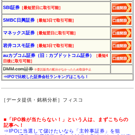
SBI証券
［最短翌日に取引可能］
SMBC日興証券
［最短3日で取引可能］
マネックス証券
［最短翌日に取引可能］
岩井コスモ証券
［最短3日で取引可能］
auカブコム証券（旧：カブドットコム証券）
［最短4
日後に
取引
可能］
DMM.com証券
※委託販売の配分がなかったため取扱中止
⇒IPOで比較した証券会社ランキングはこちら！
［データ提供・銘柄分析］フィスコ
■「IPO株が当たらない！」という人は、まずこちらの
記事へ！
⇒IPOに当選して儲けたいなら「主幹事証券」を狙