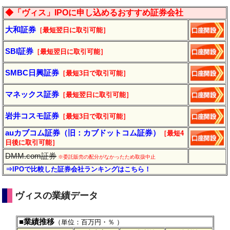
◆「ヴィス」IPOに申し込めるおすすめ証券会社
大和証券
［最短翌日に
取引
可能］
SBI証券
［最短翌日に取引可能］
SMBC日興証券
［最短3日で取引可能］
マネックス証券
［最短翌日に取引可能］
岩井コスモ証券
［最短3日で取引可能］
auカブコム証券（旧：カブドットコム証券）
［最短4
日後に
取引
可能］
DMM.com証券
※委託販売の配分がなかったため取扱中止
⇒IPOで比較した証券会社ランキングはこちら！
ヴィスの業績データ
■業績推移
（単位：百万円・％ ）