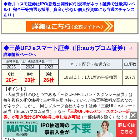
◆岩井コスモ証券はIPO(新規公開株)の引受率がネット証券では最高レベ
ル！ 完全平等抽選も採用、資産が少ない個人投資家にも当選のチャンス
あり！
◆三菱UFJ eスマート証券（旧:auカブコム証券）
⇒
詳細情報ページへ
主幹事数（上）/取扱銘柄数（下）
ネット配分・抽選方法
口座数
2025
2024
2023
0社
0社
0社
10％以上：1人1票の平等抽選
187万
20社
20社
26社
【ポイント】
五大証券会社のひとつである「三菱UFJモルガン・スタンレー証券」は
毎年複数のIPO銘柄で主幹事を受け持っているが売買手数料が高めなの
がネック。しかし、同じグループ会社のネット証券「三菱UFJ eスマート
証券（旧:auカブコム証券）」なら
「三菱UFJモルガン・スタンレー証
券」が引き受けるIPO銘柄に申し込み可能
（一部銘柄を除く）なうえ、
売買手数料が安めなので使い勝手が良い。ちなみに複数単元を申し込ん
でも当選確率は変わらないので、
資金量が少ない人でも不利にならな
い
。なお、2025年2月1日から「三菱UFJ eスマート証券」に名称が変更
される。