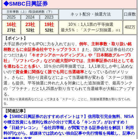
◆SMBC日興証券
主幹事数（上）/取扱銘柄数（下）
ネット配分・抽選方法
口座数
2025
2024
2023
16社
23社
19社
10％：1人1票の平等抽選
402万
最大5％：「ステージ別抽選」
27社
52社
52社
※1
【ポイント】
大手証券の中でもIPOに力を入れており、
例年、主幹事数・取り扱い銘
柄数ともに全証券会社中でトップクラス！
また、国内五大証券会社のひ
とつだけあり
「キオクシアホールディングス」や「日本郵政グループ3
社」「ソフトバンク」などの超大型IPOでは、主幹事証券の1社として名
を連ねることも多い
。10％分の同率抽選では、1人1単元しか申し込めな
いので
資金量に関係なく誰でも同じ当選確率
となっているのがメリッ
ト。さらに、預かり資産などによって当選確率が変わる「ステージ別抽
選」も提供。平等抽選に外れた人を対象にした追加抽選で、最高ランク
の「プラチナ」だと1人25票が割り当てられて当選確率が大幅にアップす
る。
※1 預かり資産残高などによって決まる「ステージ」ごとに、別途抽選票数が割り当てられ
る。
【関連記事】
◆【SMBC日興証券のおすすめポイントは？】信用取引完全無料、NISA
や積立投資にも便利な株が小分けで買える「キンカブ」がおすすめ！
◆「日経テレコン」「会社四季報」が閲覧できる証券会社を解説！ 利用
料0円ながら、紙媒体では読めない独自記事や先行情報を掲載し、記事の
検索機能も充実