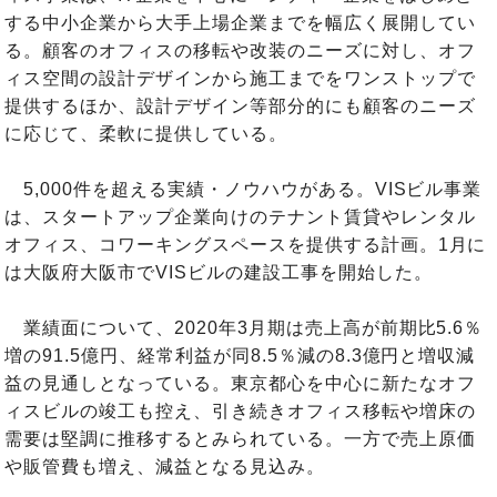
する中小企業から大手上場企業までを幅広く展開してい
る。顧客のオフィスの移転や改装のニーズに対し、オフ
ィス空間の設計デザインから施工までをワンストップで
提供するほか、設計デザイン等部分的にも顧客のニーズ
に応じて、柔軟に提供している。
5,000件を超える実績・ノウハウがある。VISビル事業
は、スタートアップ企業向けのテナント賃貸やレンタル
オフィス、コワーキングスペースを提供する計画。1月に
は大阪府大阪市でVISビルの建設工事を開始した。
業績面について、2020年3月期は売上高が前期比5.6％
増の91.5億円、経常利益が同8.5％減の8.3億円と増収減
益の見通しとなっている。東京都心を中心に新たなオフ
ィスビルの竣工も控え、引き続きオフィス移転や増床の
需要は堅調に推移するとみられている。一方で売上原価
や販管費も増え、減益となる見込み。