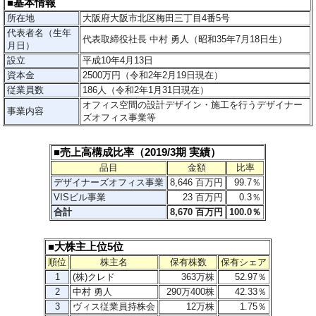
■基本情報
所在地
大阪府大阪市北区梅田三丁目4番5号
代表者名（生年
代表取締役社長 中村 勇人（昭和35年7月18日生）
月日）
設立
平成10年4月13日
資本金
2500万円（令和2年2月19日現在）
従業員数
186人（令和2年1月31日現在）
オフィス空間の設計デザイン・施工を行うデザイナー
事業内容
ズオフィス事業等
■売上高構成比率（2019/3期 実績）
品目
金額
比率
デザイナーズオフィス事業
8,646 百万円
99.7％
VISビル事業
23 百万円
0.3％
合計
8,670 百万円
100.0％
■大株主上位5位
順位
株主名
保有株数
保有シェア
1
(株)クレド
363万株
52.97％
2
中村 勇人
290万400株
42.33％
3
ヴィス従業員持株会
12万株
1.75％