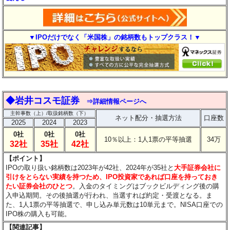
▼IPOだけでなく「米国株」の銘柄数もトップクラス！▼
◆岩井コスモ証券
⇒詳細情報ページへ
主幹事数（上）/取扱銘柄数（下）
ネット配分・抽選方法
口座数
2025
2024
2023
0社
0社
0社
10％以上：1人1票の平等抽選
34万
32社
35社
42社
【ポイント】
IPOの取り扱い銘柄数は2023年が42社、2024年が35社と
大手証券会社に
引けをとらない実績を持つため、IPO投資家であれば口座を持っておき
たい証券会社のひとつ
。入金のタイミングはブックビルディング後の購
入申込期間。その後抽選が行われ、当選すれば約定・受渡となる。ま
た、1人1票の平等抽選で、申し込み単元数は10単元まで。NISA口座での
IPO株の購入も可能。
【関連記事】