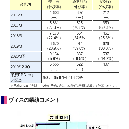
売上高
経常利益
純利益
決算期
（伸び率）
（伸び率）
（伸び率）
4,603
307
212
2016/3
（―）
（―）
（―）
5,861
525
359
2017/3
（27.3%）
（
70.5%
）
（
69.3%
）
7,173
654
451
2018/3
（22.4%）
（
24.6%
）
（
25.3%
）
8,670
914
626
2019/3
（20.9%）
（
39.8%
）
（
38.8%
）
9,154
837
537
2020/3予
（5.6%）
（
-8.5%
）
（
-14.2%
）
6,666
622
407
2019/12 3Q
（―）
（―）
（―）
予想EPS
（※）
単独：65.87円／13.20円
／配当
※予想EPSは「今期（IPO時）予想純利益÷上場時発行済株式数」で計算したもの。
ヴィスの業績コメント