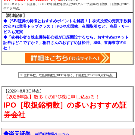
※SBIネオトレード証券、FOLIOの口座数を含んだSBIグループ全体の口座数。口座数は2025
年11月時点。
【関連記事】
◆【SBI証券の特徴とおすすめポイントを解説！】株式投資の売買手数料
の安さは業界トップクラス！ IPOや米国株、夜間取引など、商品・サー
ビスも充実
◆「株初心者＆株主優待初心者が口座開設するなら、おすすめのネット
証券はどこですか？」桐谷さんのおすすめは松井、SBI、東海東京の3
社！
※ 主幹事数、取扱銘柄数はREITを除く。口座数は2025年9月末時点。
【2026年8月3日時点】
【2026年版】数多くのIPO株に申し込める！
IPO［取扱銘柄数］の多いおすすめ証
券会社
◆楽天証券
⇒詳細情報ページへ