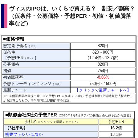
ヴィスのIPOは、いくらで買える？ 割安／割高？
（仮条件・公募価格・予想PER・初値・初値騰落
率など）
■価格情報
想定発行価格
820
円
（※1）
仮条件
820～900円
［予想PER
］
［
12.4
倍～13.7
倍］
（※2）
公募価格
820円
初値
754円
初値騰落率
-8.05%
予想トレーディングレンジ
750円～1500円
（※3）
最新チャート
【クリックで最新チャートへ】
※1 有価証券届出書提出時。※2 予想EPS＝今期（IPO時）予想純利益÷上場時発行済株式数、
から計算したもの。
※3 期間は上場後1年を想定。
■類似会社3社の予想PER
（2020年3月4日ザラバの株価と会社側予想から計算）
会社名
予想PER
※クリックで最新チャートへ
【3社平均】
16.2倍
明豊ファシリ<1717>
13.1倍