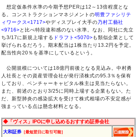
想定仮条件水準の今期予想PERは12～13倍程度とな
る。コンストラクションマネジメントの
明豊ファシリテ
ィワークス<1717>
やディスプレイ大手の
乃村工藝社
<9716>
と比べ特段違和感のない水準。なお、同社に先立
ち3/17に新規上場する
ドラフト<5070>
も類似企業として
挙げられるだろう。期末配当は1株当たり13.2円を予定。
配当性向20％を基準にしているという。
公開規模については18億円前後となる見込み。中村勇
人社長とその資産管理会社が発行済株式の95.3％を保有
しており、ベンチャーキャピタル株主は見当たらない。
また、前述のとおり3/25に同時上場する企業もない。た
だ、新型肺炎の感染拡大を受けて株式相場の不安定感が
強まっている点は懸念材料となる。
◆「ヴィス」IPOに申し込めるおすすめ証券会社
大和証券
［最短翌日に
取引
可能］