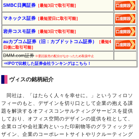
SMBC日興証券
［最短3日で取引可能］
マネックス証券
［最短翌日に取引可能］
岩井コスモ証券
［最短3日で取引可能］
auカブコム証券（旧：カブドットコム証券）
［最短4
日後に
取引
可能］
DMM.com証券
※委託販売の配分がなかったため取扱中止
⇒IPOで比較した証券会社ランキングはこちら！
ヴィスの銘柄紹介
同社は、「はたらく人々を幸せに。」というフィロソ
フィーのもと、デザインを切り口として企業の抱える課
題を解決するオフィスコンサルティングサービスを提供
しており、オフィス空間のデザインの提供を柱として、
企業ロゴや会社案内といった印刷物等のグラフィックデ
ザイン、企業のコーポレートサイトやリクルーティング