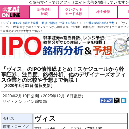
証券会社
クレジット
株主優待
比較
カード比較
トップ
＞
IPO株（新規上場株・新規公開株）で儲ける方法！
＞
IPO株の銘柄分析＆予想
＞ 「ヴィ
ス」のIPO情報総まとめ！スケジュールから幹事証券、注目度、銘柄分析、他のデザイナーズオフィ
ス企業との比較や予想まで解説！
「ヴィス」のIPO情報総まとめ！スケジュールから幹
事証券、注目度、銘柄分析、他のデザイナーズオフィ
ス企業との比較や予想まで解説！
［2020年3月31日 情報更新］
2020年2月19日公開（2025年12月18日更新）
ザイ・オンライン編集部
ヴィス
会社名
市場・コード／