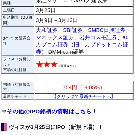
東証マザーズ・5071／建設業
業種
3月25日
上場日
申込期間（BB期
3月9日～3月13日
間）
大和証券
、
SBI証券
、
SMBC日興証券
、
マネックス証券
、
岩井コスモ証券
、
au
おすすめ証券会
社
カブコム証券（旧：カブドットコム証
券）
DMM.com証券
フィスコ分析に
★★★
よる
（
最高★5つ
）
市場の注目度
初値（初値騰落
754円（-8.05%）
率）
【クリックで最新チャートへ】
最新チャート
⇒
その他のIPO銘柄の情報はこちら！
ヴィスが3月25日にIPO（新規上場）！