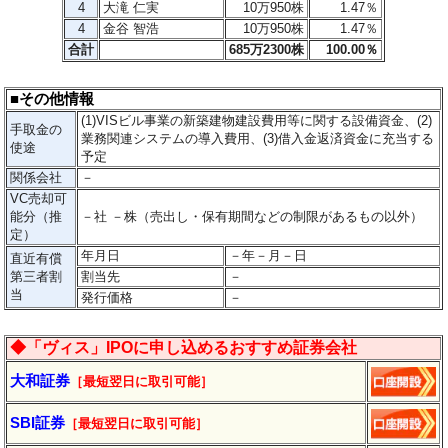
4
大滝 仁実
10万950株
1.47％
4
金谷 智浩
10万950株
1.47％
合計
685万2300株
100.00％
■その他情報
(1)VISビル事業の新築建物建設費用等に関する設備資金、(2)
手取金の
業務関連システムの導入費用、(3)借入金返済資金に充当する
使途
予定
関係会社
－
VC売却可
能分（推
－社 －株（売出し・保有期間などの制限があるもの以外）
定）
年月日
－年－月－日
直近有償
第三者割
割当先
－
当
発行価格
－
◆「ヴィス」IPOに申し込めるおすすめ証券会社
大和証券
［最短翌日に
取引
可能］
SBI証券
［最短翌日に取引可能］