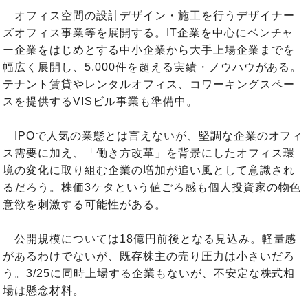
オフィス空間の設計デザイン・施工を行うデザイナー
ズオフィス事業等を展開する。IT企業を中心にベンチャ
ー企業をはじめとする中小企業から大手上場企業までを
幅広く展開し、5,000件を超える実績・ノウハウがある。
テナント賃貸やレンタルオフィス、コワーキングスペー
スを提供するVISビル事業も準備中。
IPOで人気の業態とは言えないが、堅調な企業のオフィ
ス需要に加え、「働き方改革」を背景にしたオフィス環
境の変化に取り組む企業の増加が追い風として意識され
るだろう。株価3ケタという値ごろ感も個人投資家の物色
意欲を刺激する可能性がある。
公開規模については18億円前後となる見込み。軽量感
があるわけでないが、既存株主の売り圧力は小さいだろ
う。3/25に同時上場する企業もないが、不安定な株式相
場は懸念材料。