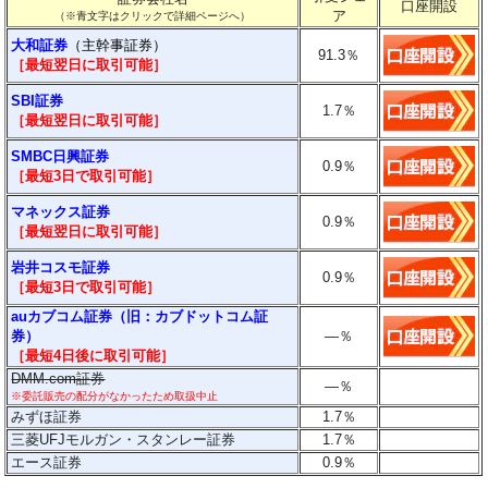
口座開設
ア
（※青文字はクリックで詳細ページへ）
大和証券
（主幹事証券）
91.3
％
［最短翌日に
取引
可能］
SBI証券
1.7
％
［最短翌日に取引可能］
SMBC日興証券
0.9
％
［最短3日で取引可能］
マネックス証券
0.9％
［最短翌日に取引可能］
岩井コスモ証券
0.9％
［最短3日で取引可能］
auカブコム証券（旧：カブドットコム証
券）
―
％
［最短4日後に
取引
可能］
DMM.com証券
―
％
※委託販売の配分がなかったため取扱中止
みずほ証券
1.7％
三菱UFJモルガン・スタンレー証券
1.7％
エース証券
0.9％