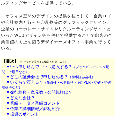
ルティングサービスを提供している。
オフィス空間のデザインの提供を柱として、企業ロゴ
や会社案内と行った印刷物等のグラフィックデザイン、
企業のコーポレートサイトやリクルーティングサイトと
いったWEBデザイン等も併せて提供することで顧客の企
業価値の向上を図るデザイナーズオフィス事業を行って
いる。
【目次】
（クリックで該当する情報へ移動します）
▼いつ申し込んで、いつ購入する？
（ブックビルディング期
間、上場日など）
▼どこの証券会社で申し込める？
（幹事証券会社）
▼いくらで買える？
（仮条件・公募価格・予想PER・初値・初値
騰落率など）
▼発行株数・単元数・公開規模は？
▼どんな会社？
▼業績データ／業績コメント
▼企業の詳細情報／銘柄紹介
▼投資のポイント