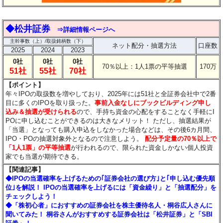
◆松井証券
⇒詳細情報ページへ
主幹事数（上）/取扱銘柄数（下）
ネット配分・抽選方法
口座数
2025
2024
2023
0社
0社
0社
70％以上：1人1票の平等抽選
170万
51社
55社
70社
【ポイント】
年々IPOの取扱数を増やしており、2025年には51社と全証券会社中で2番
目に多くのIPOを取り扱った。
事前入金なしにブックビルディング申し
込み＆抽選が受けられる
ので、手持ち資金の心配をすることなく手軽にI
POに申し込むことができるのは大きなメリット！
ただし、抽選結果が
「当選」となっても購入申込をしなかった場合などは、その後6カ月間、
IPO・POの抽選対象外となるので注意しよう。
配分予定量の70％以上で
「1人1票」の平等抽選
が行われるので、限られた資金しかない個人投資
家でも当選が期待できる。
【関連記事】
◆IPOの当選確率を上げるための｢証券会社の選び方｣と｢申し込む優先順
位｣を解説！ IPOの当選確率を上げるには「資金繰り」と「抽選配分」を
チェックしよう！
◆「株初心者」におすすめの証券会社を株主優待名人・桐谷広人さんに
聞いてみた！ 桐谷さんがおすすめする証券会社は「松井証券」と「SBI