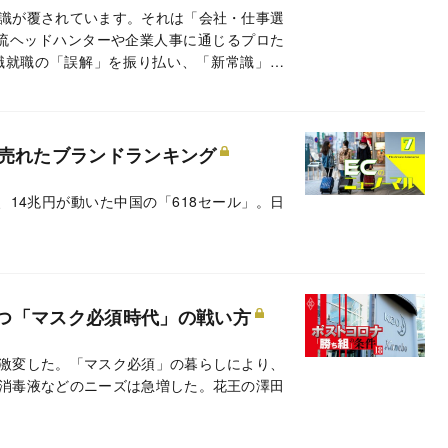
識が覆されています。それは「会社・仕事選
流ヘッドハンターや企業人事に通じるプロた
職就職の「誤解」を振り払い、「新常識」と
で売れたブランドランキング
、14兆円が動いた中国の「618セール」。日
つ「マスク必須時代」の戦い方
激変した。「マスク必須」の暮らしにより、
消毒液などのニーズは急増した。花王の澤田