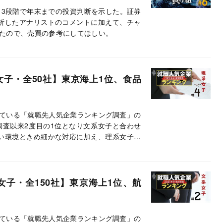
、3段階で年末までの投資判断を示した。証券
析したアナリストのコメントに加えて、チャ
たので、売買の参考にしてほしい。
女子・全50社】東京海上1位、食品
ている「就職先人気企業ランキング調査」の
調査以来2度目の1位となり文系女子と合わせ
い環境ときめ細かな対応に加え、理系女子の
極的な情報発信が評価されたようだ。
女子・全150社】東京海上1位、航
ている「就職先人気企業ランキング調査」の