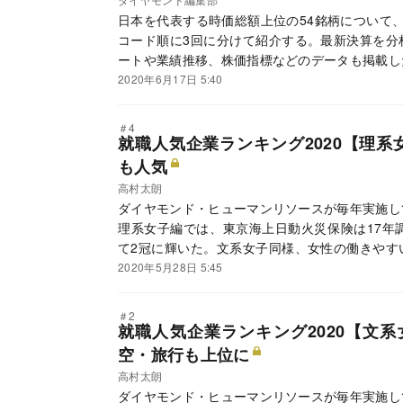
日本を代表する時価総額上位の54銘柄について
コード順に3回に分けて紹介する。最新決算を分
ートや業績推移、株価指標などのデータも掲載し
2020年6月17日 5:40
＃4
就職人気企業ランキング2020【理系
も人気
高村太朗
ダイヤモンド・ヒューマンリソースが毎年実施し
理系女子編では、東京海上日動火災保険は17年
て2冠に輝いた。文系女子同様、女性の働きやす
入社理由ややりがいなど採用ホームページでの積
2020年5月28日 5:45
＃2
就職人気企業ランキング2020【文系
空・旅行も上位に
高村太朗
ダイヤモンド・ヒューマンリソースが毎年実施し