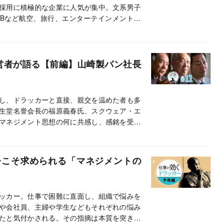
採用に積極的な企業に人気が集中。文系男子
JTBなど航空、旅行、エンターテインメント業
い結果となった。
営者が語る【前編】山崎製パン社長
し、ドラッカーと直接、親交を温めた者も多
生堂名誉会長の福原義春氏、スクウェア・エ
マネジメント思想の何に共感し、感銘を受け
今こそ求められる「マネジメントの
ッカー。仕事で困難に直面し、組織で悩みを
や会社員、主婦や学生などもそれぞれの悩み
たと気付かされる。その指摘は本質を突き、