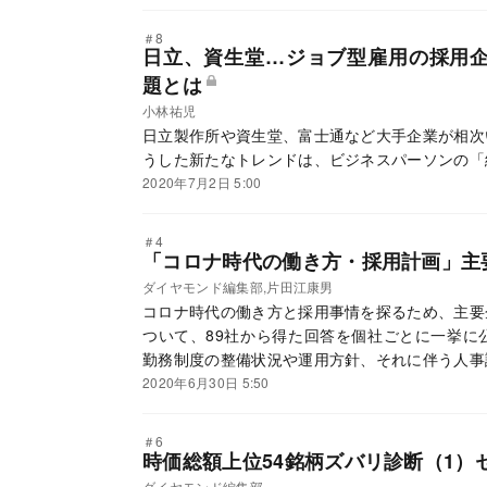
＃8
日立、資生堂…ジョブ型雇用の採用
題とは
小林祐児
日立製作所や資生堂、富士通など大手企業が相次
うした新たなトレンドは、ビジネスパーソンの「
2020年7月2日 5:00
＃4
「コロナ時代の働き方・採用計画」主
ダイヤモンド編集部,片田江康男
コロナ時代の働き方と採用事情を探るため、主要
ついて、89社から得た回答を個社ごとに一挙に
勤務制度の整備状況や運用方針、それに伴う人事
態。もう一つは、今後の新卒・中途採用について
2020年6月30日 5:50
＃6
時価総額上位54銘柄ズバリ診断（1）
ダイヤモンド編集部