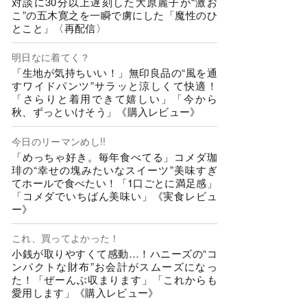
対談に30分以上遅刻した大原麗子が“激お
こ”の五木寛之を一瞬で虜にした「魔性のひ
とこと」〈再配信〉
明日なに着てく？
「生地が気持ちいい！」無印良品の“風を通
すワイドパンツ”サラッと涼しくて快適！
「さらりと着用できて嬉しい」「今から
秋、ずっといけそう」《購入レビュー》
今日のリーマンめし!!
「めっちゃ好き。毎年食べてる」コメダ珈
琲の“幸せの塊みたいなスイーツ”美味すぎ
てホールで食べたい！「1口ごとに満足感」
「コメダでいちばん美味い」《実食レビュ
ー》
これ、買ってよかった！
小銭が取りやすくて感動…！ハニーズの“コ
ンパクトな財布”お会計がスムーズになっ
た！「ぜーんぶ収まります」「これからも
愛用します」《購入レビュー》