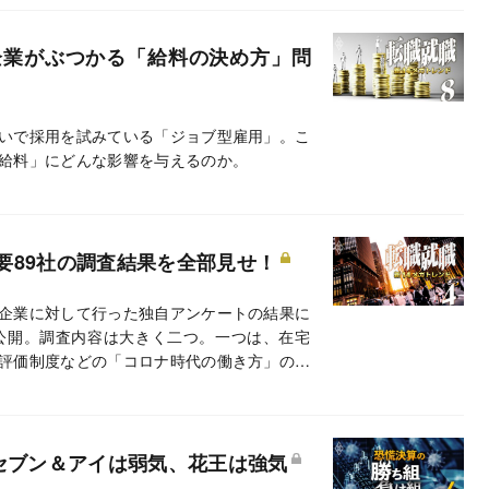
企業がぶつかる「給料の決め方」問
いで採用を試みている「ジョブ型雇用」。こ
給料」にどんな影響を与えるのか。
要89社の調査結果を全部見せ！
企業に対して行った独自アンケートの結果に
公開。調査内容は大きく二つ。一つは、在宅
評価制度などの「コロナ時代の働き方」の実
、採用予定数の変更の有無と面接方式だ。
セブン＆アイは弱気、花王は強気