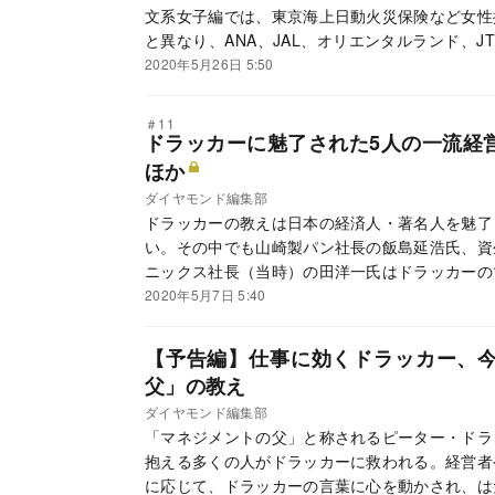
文系女子編では、東京海上日動火災保険など女性
と異なり、ANA、JAL、オリエンタルランド、
界が上位に食い込み、コロナ禍の影響は見られな
2020年5月26日 5:50
＃11
ドラッカーに魅了された5人の一流経
ほか
ダイヤモンド編集部
ドラッカーの教えは日本の経済人・著名人を魅了
い。その中でも山崎製パン社長の飯島延浩氏、資
ニックス社長（当時）の田洋一氏はドラッカーの
たのか。
2020年5月7日 5:40
【予告編】仕事に効くドラッカー、
父」の教え
ダイヤモンド編集部
「マネジメントの父」と称されるピーター・ドラ
抱える多くの人がドラッカーに救われる。経営者
に応じて、ドラッカーの言葉に心を動かされ、は