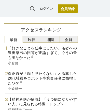
ログイン
アクセスランキング
最新
昨日
週間
会員
「好きなことを仕事にしたい」若者への
豊田章男の回答が正論すぎて、ぐうの音
も出なかった
小倉健一
孫正義が「顔も見たくない」と激怒した
20代社員をロボット事業責任者に抜擢し
たワケ
小倉健一
【精神科医が解説】「うつ病になりやす
い人」に見られる特徴・トップ5
精神科医 Tomy