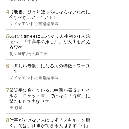
【老後】ひとりぼっちにならないために
今すべきこと・ベスト1
ダイヤモンド社書籍編集局
60代でtimeleszにハマり人生初の1人遠
征へ…「中高年の推し活」が人生を変え
るワケ
劇団雌猫,松下真由美
「悲しい老後」になる人の特徴・ワース
ト1
ダイヤモンド社書籍編集局
習近平は焦っている…中国が弾道ミサイ
ルを「ロケット軍」ではなく「海軍」に
撃たせた切実なワケ
王 彦麟
仕事ができない人はまず「スキル」を磨
く。では、仕事ができる人はまず「何」