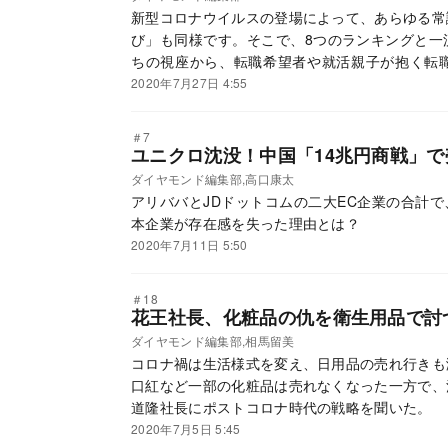
新型コロナウイルスの登場によって、あらゆる常
び」も同様です。そこで、8つのランキングと一
ちの視座から、転職希望者や就活親子が抱く転
「マル秘攻略法」をお届けします。
2020年7月27日 4:55
＃7
ユニクロ沈没！中国「14兆円商戦」
ダイヤモンド編集部,高口康太
アリババとJDドットコムの二大EC企業の合計で
本企業が存在感を失った理由とは？
2020年7月11日 5:50
＃18
花王社長、化粧品の仇を衛生用品で討
ダイヤモンド編集部,相馬留美
コロナ禍は生活様式を変え、日用品の売れ行きも
口紅など一部の化粧品は売れなくなった一方で、
道隆社長にポストコロナ時代の戦略を聞いた。
2020年7月5日 5:45