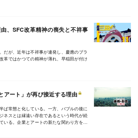
由、SFC改革精神の喪失と不祥事
。だが、近年は不祥事が連発し、慶應のブラ
改革ではかつての精神が薄れ、早稲田が付け
とアート」が再び接近する理由
半ば常態と化している。一方、バブルの後に
ジネスとは縁遠い存在であるという時代が続
ている。企業とアートの新たな関わり方を模
ト」の関係をめぐる現在地を探る。