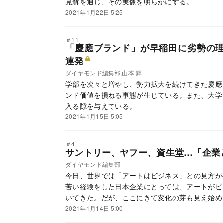
見解を通じ、その実像を明らかにする。
2021年1月22日 5:25
＃11
「慶應ブランド」が早稲田に劣勢の理
連発
ダイヤモンド編集部,山本 輝
学部を次々と増やし、勢力拡大を続けてきた慶應
ンド価値を損ねる事態が生じている。また、大学
入る隙を与えている。
2021年1月15日 5:05
＃4
サントリー、ヤフー、資生堂…「企業
ダイヤモンド編集部
今日、世界では「アートはビジネス」との見方が
苦い経験をした日本企業にとっては、アートがビ
いてきた。だが、ここにきて変化の芽も見え始め
索する変革の波が動き始めたのだ。「企業とアー
2021年1月14日 5:00