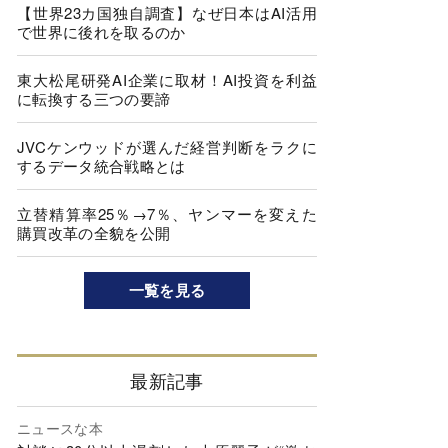
【世界23カ国独自調査】なぜ日本はAI活用
で世界に後れを取るのか
東大松尾研発AI企業に取材！AI投資を利益
に転換する三つの要諦
JVCケンウッドが選んだ経営判断をラクに
するデータ統合戦略とは
立替精算率25％→7％、ヤンマーを変えた
購買改革の全貌を公開
一覧を見る
最新記事
ニュースな本