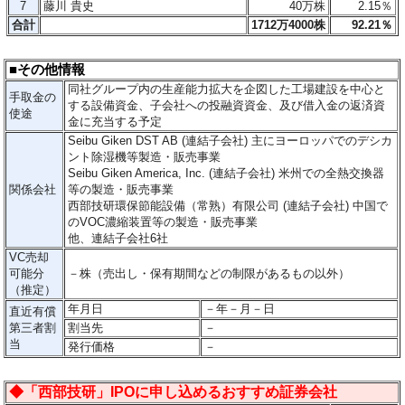
7
藤川 貴史
40万株
2.15％
合計
1712万4000株
92.21％
■その他情報
同社グループ内の生産能力拡大を企図した工場建設を中心と
手取金の
する設備資金、子会社への投融資資金、及び借入金の返済資
使途
金に充当する予定
Seibu Giken DST AB (連結子会社) 主にヨーロッパでのデシカ
ント除湿機等製造・販売事業
Seibu Giken America, Inc. (連結子会社) 米州での全熱交換器
関係会社
等の製造・販売事業
西部技研環保節能設備（常熟）有限公司 (連結子会社) 中国で
のVOC濃縮装置等の製造・販売事業
他、連結子会社6社
VC売却
可能分
－
株（売出し・保有期間などの制限があるもの以外）
（推定）
年月日
－年－月－日
直近有償
第三者割
割当先
－
当
発行価格
－
◆「西部技研」IPOに申し込めるおすすめ証券会社