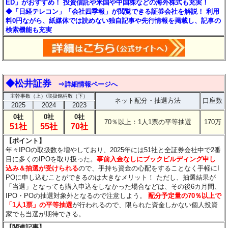
ED」がおすすめ！ 投資信託や米国や中国株などの海外株式も充実！
◆「日経テレコン」「会社四季報」が閲覧できる証券会社を解説！ 利用
料0円ながら、紙媒体では読めない独自記事や先行情報を掲載し、記事の
検索機能も充実
◆松井証券
⇒詳細情報ページへ
主幹事数（上）/取扱銘柄数（下）
ネット配分・抽選方法
口座数
2025
2024
2023
0社
0社
0社
70％以上：1人1票の平等抽選
170万
51社
55社
70社
【ポイント】
年々IPOの取扱数を増やしており、2025年には51社と全証券会社中で2番
目に多くのIPOを取り扱った。
事前入金なしにブックビルディング申し
込み＆抽選が受けられる
ので、手持ち資金の心配をすることなく手軽にI
POに申し込むことができるのは大きなメリット！
ただし、抽選結果が
「当選」となっても購入申込をしなかった場合などは、その後6カ月間、
IPO・POの抽選対象外となるので注意しよう。
配分予定量の70％以上で
「1人1票」の平等抽選
が行われるので、限られた資金しかない個人投資
家でも当選が期待できる。
【関連記事】