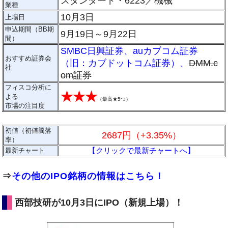
スタンダード・6223／機械
業種
10月3日
上場日
申込期間（BB期
9月19日～9月22日
間）
SMBC日興証券
、
auカブコム証券
おすすめ証券会
（旧：カブドットコム証券）
、
DMM.c
社
om証券
フィスコ分析に
★★★
よる
（
最高★5つ
）
市場の注目度
初値（初値騰落
2687円（+3.35%）
率）
【クリックで最新チャートへ】
最新チャート
⇒
その他のIPO銘柄の情報はこちら！
西部技研が10月3日にIPO（新規上場）！