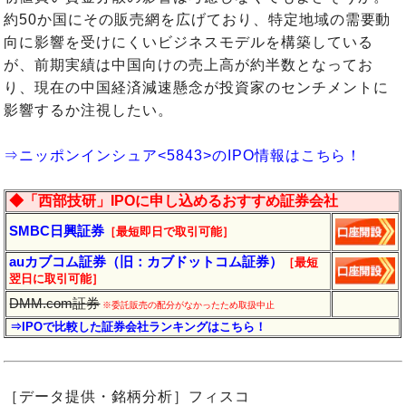
約50か国にその販売網を広げており、特定地域の需要動
向に影響を受けにくいビジネスモデルを構築している
が、前期実績は中国向けの売上高が約半数となってお
り、現在の中国経済減速懸念が投資家のセンチメントに
影響するか注視したい。
⇒ニッポンインシュア<5843>のIPO情報はこちら！
◆「西部技研」IPOに申し込めるおすすめ証券会社
SMBC日興証券
［最短即日で取引可能］
auカブコム証券（旧：カブドットコム証券）
［最短
翌日に
取引
可能］
DMM.com証券
※委託販売の配分がなかったため取扱中止
⇒IPOで比較した証券会社ランキングはこちら！
［データ提供・銘柄分析］フィスコ