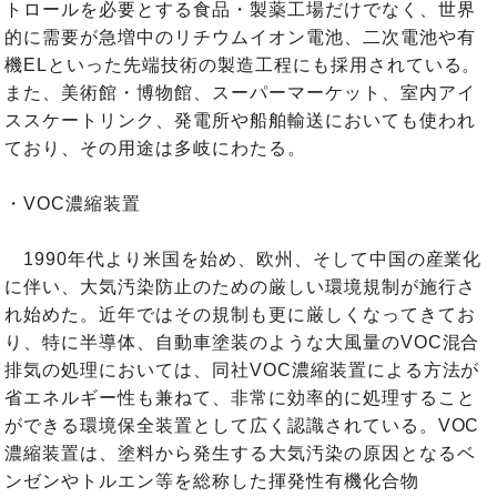
トロールを必要とする食品・製薬工場だけでなく、世界
的に需要が急増中のリチウムイオン電池、二次電池や有
機ELといった先端技術の製造工程にも採用されている。
また、美術館・博物館、スーパーマーケット、室内アイ
ススケートリンク、発電所や船舶輸送においても使われ
ており、その用途は多岐にわたる。
・VOC濃縮装置
1990年代より米国を始め、欧州、そして中国の産業化
に伴い、大気汚染防止のための厳しい環境規制が施行さ
れ始めた。近年ではその規制も更に厳しくなってきてお
り、特に半導体、自動車塗装のような大風量のVOC混合
排気の処理においては、同社VOC濃縮装置による方法が
省エネルギー性も兼ねて、非常に効率的に処理すること
ができる環境保全装置として広く認識されている。VOC
濃縮装置は、塗料から発生する大気汚染の原因となるベ
ンゼンやトルエン等を総称した揮発性有機化合物