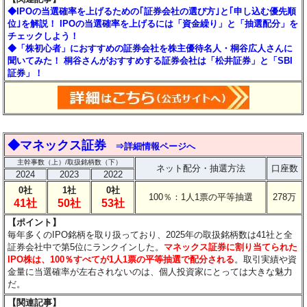
◆IPOの当選確率を上げるための｢証券会社の選び方｣と｢申し込む優先順
位｣を解説！ IPOの当選確率を上げるには「資金繰り」と「抽選配分」を
チェックしよう！
◆「株初心者」におすすめの証券会社を株主優待名人・桐谷広人さんに
聞いてみた！ 桐谷さんがおすすめする証券会社は「松井証券」と「SBI
証券」！
◆
マネックス証券
⇒詳細情報ページへ
主幹事数（上）/取扱銘柄数（下）
ネット配分・抽選方法
口座数
2024
2023
2022
0社
1社
0社
100％：1人1票の平等抽選
278万
41社
50社
53社
【ポイント】
毎年多くのIPO銘柄を取り扱っており、2025年の取扱銘柄数は41社と全
証券会社中で第5位にランクインした。
マネックス証券に割り当てられた
IPO株は、100％すべてが1人1票の平等抽選で配分される
。取引実績や資
金量に当選確率が左右されないのは、個人投資家にとっては大きな魅力
だ。
【関連記事】