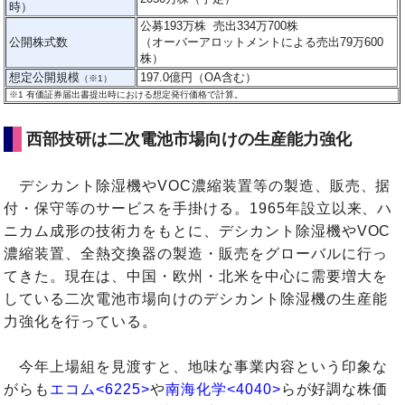
時）
公募193万株 売出334万700株
公開株式数
（オーバーアロットメントによる売出79万600
株）
想定公開規模
197.0億円（OA含む）
（※1）
※1
有価証券届出書提出時における想定発行価格で計算。
西部技研は二次電池市場向けの生産能力強化
デシカント除湿機やVOC濃縮装置等の製造、販売、据
付・保守等のサービスを手掛ける。1965年設立以来、ハ
ニカム成形の技術力をもとに、デシカント除湿機やVOC
濃縮装置、全熱交換器の製造・販売をグローバルに行っ
てきた。現在は、中国・欧州・北米を中心に需要増大を
している二次電池市場向けのデシカント除湿機の生産能
力強化を行っている。
今年上場組を見渡すと、地味な事業内容という印象な
がらも
エコム<6225>
や
南海化学<4040>
らが好調な株価