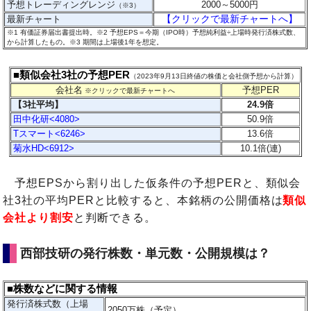
予想トレーディングレンジ
2000～5000
円
（※3）
【クリックで最新チャートへ】
最新チャート
※1 有価証券届出書提出時。※2 予想EPS＝今期（IPO時）予想純利益÷上場時発行済株式数、
から計算したもの。
※3 期間は上場後1年を想定。
■類似会社3社の予想PER
（2023年9月13日終値の株価と会社側予想から計算）
会社名
予想PER
※クリックで最新チャートへ
【3社平均】
24.9倍
田中化研<4080>
50.9倍
Tスマート<6246>
13.6倍
菊水HD<6912>
10.1倍(連)
予想EPSから割り出した仮条件の予想PERと、類似会
社3社の平均PERと比較すると、本銘柄の公開価格は
類似
会社より割安
と判断できる。
西部技研の発行株数・単元数・公開規模は？
■株数などに関する情報
発行済株式数（上場
2050万株（予定）