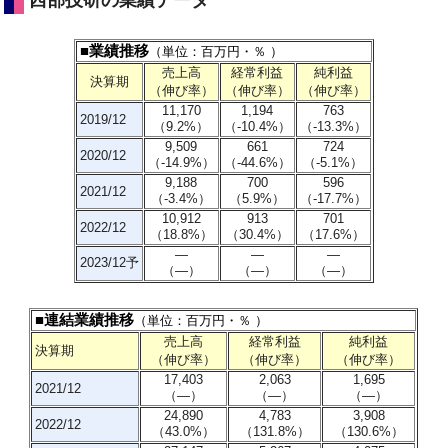
西部技研の業績データ
■業績推移
（単位：百万円・％ ）
売上高
経常利益
純利益
決算期
（伸び率）
（伸び率）
（伸び率）
11,170
1,194
763
2019/12
（9.2%）
（-10.4%）
（-13.3%）
9,509
661
724
2020/12
（-14.9%）
（-44.6%）
（-5.1%）
9,188
700
596
2021/12
（-3.4%）
（5.9%）
（-17.7%）
10,912
913
701
2022/12
（18.8%）
（30.4%）
（17.6%）
―
―
―
2023/12予
（―）
（―）
（―）
■連結業績推移
（単位：百万円・％ ）
売上高
経常利益
純利益
決算期
（伸び率）
（伸び率）
（伸び率）
17,403
2,063
1,695
2021/12
（―）
（―）
（―）
24,890
4,783
3,908
2022/12
（43.0%）
（131.8%）
（130.6%）