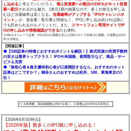
し込める
と考えていいだろう。
個人投資家への配分の100％がネット投資
家へ配分
されるのも魅力。1単元1票の抽選なので、多くの単元を申し込
むほど当選確率は高くなる。
当選確率がアップする「IPOチャレンジポ
イント」
が、資金量・取引量と関係なく、IPOに申し込み続ければ誰に
でも貯められるのもメリットだ。また、
スマートフォン専用サイトでIP
Oの申し込みや情報確認ができる
のも便利。
※SBIネオトレード証券、FOLIOの口座数を含んだSBIグループ全体の口座数。口座数は2025
年11月時点。
【関連記事】
◆【SBI証券の特徴とおすすめポイントを解説！】株式投資の売買手数料
の安さは業界トップクラス！ IPOや米国株、夜間取引など、商品・サー
ビスも充実
◆「株初心者＆株主優待初心者が口座開設するなら、おすすめのネット
証券はどこですか？」桐谷さんのおすすめは松井、SBI、東海東京の3
社！
※ 主幹事数、取扱銘柄数はREITを除く。口座数は2025年9月末時点。
【2026年8月3日時点】
【2026年版】数多くのIPO株に申し込める！