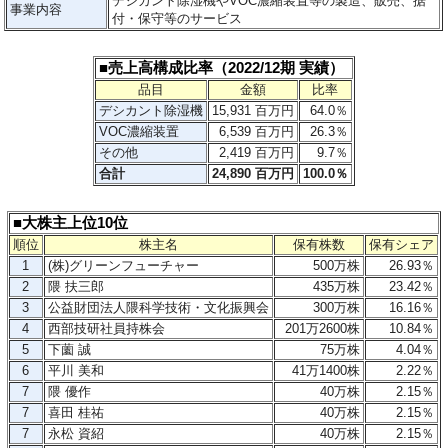
デシカント除湿機やVOC濃縮装置等の製造、販売、据
事業内容
付・保守等のサービス
■売上高構成比率（2022/12期 実績）
品目
金額
比率
デシカント除湿機
15,931 百万円
64.0％
VOC濃縮装置
6,539 百万円
26.3％
その他
2,419 百万円
9.7％
合計
24,890 百万円
100.0％
■大株主上位10位
順位
株主名
保有株数
保有シェア
1
(株)グリーンフューチャー
500万株
26.93％
2
隈 扶三郎
435万株
23.42％
3
公益財団法人隈科学技術・文化振興会
300万株
16.16％
4
西部技研社員持株会
201万2600株
10.84％
5
下薗 誠
75万株
4.04％
6
平川 美和
41万1400株
2.22％
7
隈 優作
40万株
2.15％
7
喜田 桂祐
40万株
2.15％
7
永松 資紹
40万株
2.15％