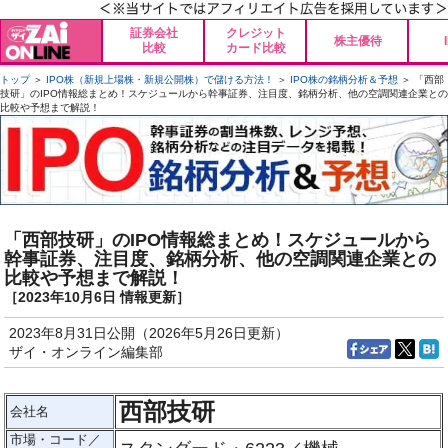
証券会社
クレジット
株主優待
比較
カード比較
トップ
＞
IPO株（新規上場株・新規公開株）で儲ける方法！
＞
IPO株の銘柄分析＆予想
＞ 「西部
技研」のIPO情報総まとめ！スケジュールから幹事証券、注目度、銘柄分析、他の空調関連企業との
比較や予想まで解説！
「西部技研」のIPO情報総まとめ！スケジュールから
幹事証券、注目度、銘柄分析、他の空調関連企業との
比較や予想まで解説！
［2023年10月6日 情報更新］
2023年8月31日公開（2026年5月26日更新）
ザイ・オンライン編集部
西部技研
会社名
市場・コード／