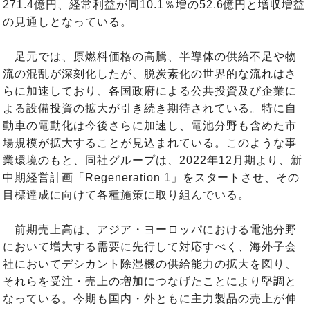
271.4億円、経常利益が同10.1％増の52.6億円と増収増益
の見通しとなっている。
足元では、原燃料価格の高騰、半導体の供給不足や物
流の混乱が深刻化したが、脱炭素化の世界的な流れはさ
らに加速しており、各国政府による公共投資及び企業に
よる設備投資の拡大が引き続き期待されている。特に自
動車の電動化は今後さらに加速し、電池分野も含めた市
場規模が拡大することが見込まれている。このような事
業環境のもと、同社グループは、2022年12月期より、新
中期経営計画「Regeneration 1」をスタートさせ、その
目標達成に向けて各種施策に取り組んでいる。
前期売上高は、アジア・ヨーロッパにおける電池分野
において増大する需要に先行して対応すべく、海外子会
社においてデシカント除湿機の供給能力の拡大を図り、
それらを受注・売上の増加につなげたことにより堅調と
なっている。今期も国内・外ともに主力製品の売上が伸