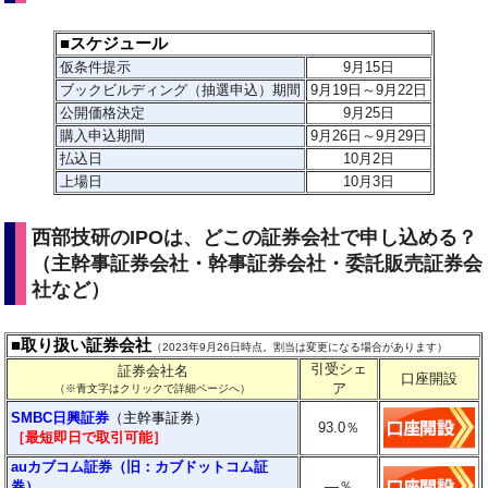
■スケジュール
仮条件提示
9月15
日
ブックビルディング（抽選申込）期間
9月19日～9月22日
公開価格決定
9月25日
購入申込期間
9月26日～9月29日
払込日
10月2日
上場日
10月3日
西部技研のIPOは、どこの証券会社で申し込める？
（主幹事証券会社・幹事証券会社・委託販売証券会
社など）
■取り扱い証券会社
（2023年9月26日時点。割当は変更になる場合があります）
引受シェ
証券会社名
口座開設
ア
（※青文字はクリックで詳細ページへ）
SMBC日興証券
（主幹事証券）
93.0
％
［最短即日で取引可能］
auカブコム証券（旧：カブドットコム証
券）
―
％