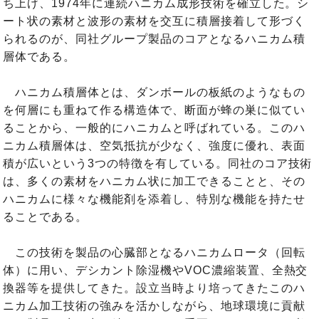
ち上げ、1974年に連続ハニカム成形技術を確立した。シ
ート状の素材と波形の素材を交互に積層接着して形づく
られるのが、同社グループ製品のコアとなるハニカム積
層体である。
ハニカム積層体とは、ダンボールの板紙のようなもの
を何層にも重ねて作る構造体で、断面が蜂の巣に似てい
ることから、一般的にハニカムと呼ばれている。このハ
ニカム積層体は、空気抵抗が少なく、強度に優れ、表面
積が広いという3つの特徴を有している。同社のコア技術
は、多くの素材をハニカム状に加工できることと、その
ハニカムに様々な機能剤を添着し、特別な機能を持たせ
ることである。
この技術を製品の心臓部となるハニカムロータ（回転
体）に用い、デシカント除湿機やVOC濃縮装置、全熱交
換器等を提供してきた。設立当時より培ってきたこのハ
ニカム加工技術の強みを活かしながら、地球環境に貢献