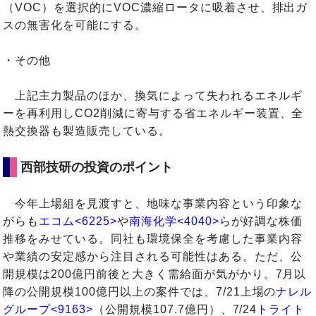
（VOC）を選択的にVOC濃縮ロータに吸着させ、排出ガ
スの無害化を可能にする。
・その他
上記主力製品のほか、換気によって失われるエネルギ
ーを再利用しCO2削減に寄与する省エネルギー装置、全
熱交換器も製造販売している。
西部技研の投資のポイント
今年上場組を見渡すと、地味な事業内容という印象な
がらも
エコム<6225>
や
南海化学<4040>
らが好調な株価
推移をみせている。同社も環境保全を考慮した事業内容
や業績の安定感から注目される可能性はある。ただ、公
開規模は200億円前後と大きく需給面が気がかり。7月以
降の公開規模100億円以上の案件では、7/21上場の
ナレル
グループ<9163>
（公開規模107.7億円）、7/24
トライト