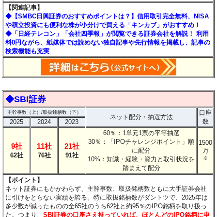
【関連記事】
◆【SMBC日興証券のおすすめポイントは？】信用取引完全無料、NISA
や積立投資にも便利な株が小分けで買える「キンカブ」がおすすめ！
◆「日経テレコン」「会社四季報」が閲覧できる証券会社を解説！ 利用
料0円ながら、紙媒体では読めない独自記事や先行情報を掲載し、記事の
検索機能も充実
◆SBI証券
口座
主幹事数（上）/取扱銘柄数（下）
ネット配分・抽選方法
数
2025
2024
2023
60％：1単元1票の平等抽選
30％：「IPOチャレンジポイント」順
1500
9社
11社
21社
に配分
万
62社
76社
91社
10%：知識・経験・資力と取引状況を
※
踏まえて配分
【ポイント】
ネット証券にもかかわらず、主幹事数、取扱銘柄数ともに大手証券会社
に引けをとらない実績を誇る。特に取扱銘柄数がダントツで、2025年は
多少数が減ったものの全65社のうち62社と約95％のIPO銘柄を取り扱っ
た。つまり、
SBI証券の口座さえ持っていれば、ほとんどのIPO銘柄に申