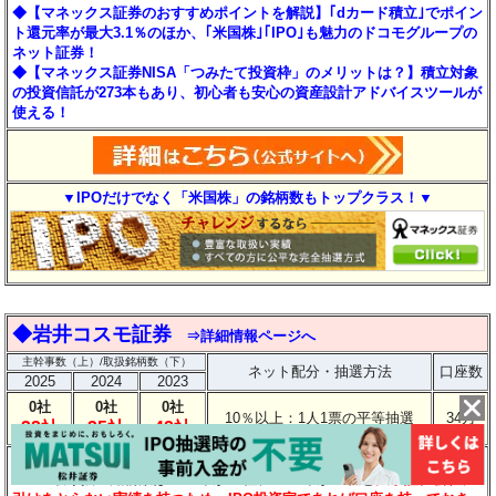
◆【マネックス証券のおすすめポイントを解説】｢dカード積立｣でポイン
ト還元率が最大3.1％のほか、｢米国株｣｢IPO｣も魅力のドコモグループの
ネット証券！
◆【マネックス証券NISA「つみたて投資枠」のメリットは？】積立対象
の投資信託が273本もあり、初心者も安心の資産設計アドバイスツールが
使える！
▼IPOだけでなく「米国株」の銘柄数もトップクラス！▼
◆岩井コスモ証券
⇒詳細情報ページへ
主幹事数（上）/取扱銘柄数（下）
ネット配分・抽選方法
口座数
2025
2024
2023
0社
0社
0社
10％以上：1人1票の平等抽選
34万
32社
35社
42社
【ポイント】
IPOの取り扱い銘柄数は2023年が42社、2024年が35社と
大手証券会社に