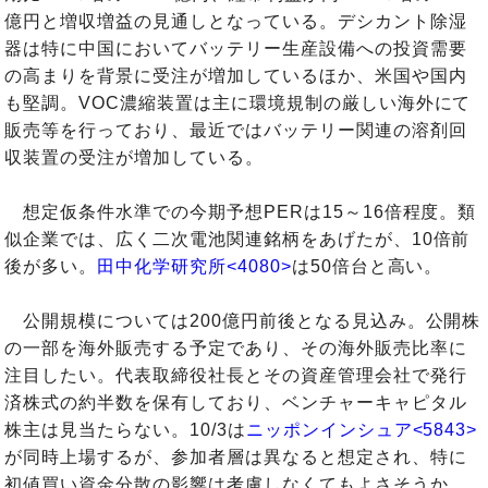
億円と増収増益の見通しとなっている。デシカント除湿
器は特に中国においてバッテリー生産設備への投資需要
の高まりを背景に受注が増加しているほか、米国や国内
も堅調。VOC濃縮装置は主に環境規制の厳しい海外にて
販売等を行っており、最近ではバッテリー関連の溶剤回
収装置の受注が増加している。
想定仮条件水準での今期予想PERは15～16倍程度。類
似企業では、広く二次電池関連銘柄をあげたが、10倍前
後が多い。
田中化学研究所<4080>
は50倍台と高い。
公開規模については200億円前後となる見込み。公開株
の一部を海外販売する予定であり、その海外販売比率に
注目したい。代表取締役社長とその資産管理会社で発行
済株式の約半数を保有しており、ベンチャーキャピタル
株主は見当たらない。10/3は
ニッポンインシュア<5843>
が同時上場するが、参加者層は異なると想定され、特に
初値買い資金分散の影響は考慮しなくてもよさそうか。