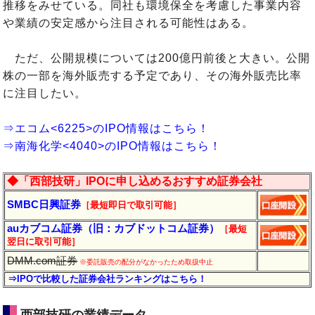
推移をみせている。同社も環境保全を考慮した事業内容
や業績の安定感から注目される可能性はある。
ただ、公開規模については200億円前後と大きい。公開
株の一部を海外販売する予定であり、その海外販売比率
に注目したい。
⇒エコム<6225>のIPO情報はこちら！
⇒南海化学<4040>のIPO情報はこちら！
◆「西部技研」IPOに申し込めるおすすめ証券会社
SMBC日興証券
［最短即日で取引可能］
auカブコム証券（旧：カブドットコム証券）
［最短
翌日に
取引
可能］
DMM.com証券
※委託販売の配分がなかったため取扱中止
⇒IPOで比較した証券会社ランキングはこちら！