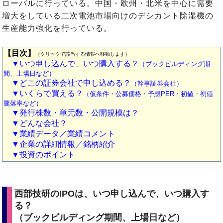
ローバルに行っている。中国・欧州・北米を中心に需要
増大をしている二次電池市場向けのデシカント除湿機の
生産能力強化を行っている。
【目次】
（クリックで該当する情報へ移動します）
▼いつ申し込んで、いつ購入する？
（ブックビルディング期
間、上場日など）
▼どこの証券会社で申し込める？
（幹事証券会社）
▼いくらで買える？
（仮条件・公募価格・予想PER・初値・初値
騰落率など）
▼発行株数・単元数・公開規模は？
▼どんな会社？
▼業績データ／業績コメント
▼企業の詳細情報／銘柄紹介
▼投資のポイント
西部技研のIPOは、いつ申し込んで、いつ購入す
る？
（ブックビルディング期間、上場日など）