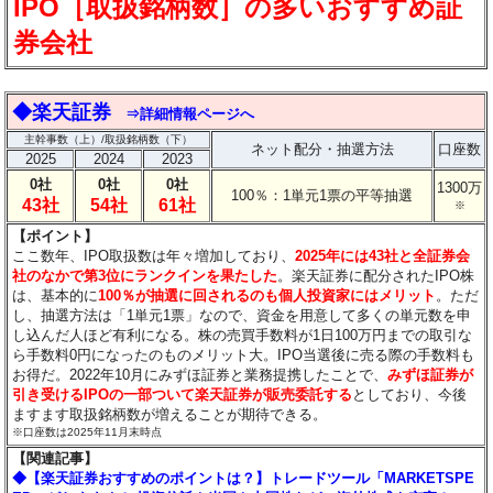
IPO［取扱銘柄数］の多いおすすめ証
券会社
◆楽天証券
⇒詳細情報ページへ
主幹事数（上）/取扱銘柄数（下）
ネット配分・抽選方法
口座数
2025
2024
2023
0社
0社
0社
1300万
100％：1単元1票の平等抽選
43社
54社
61社
※
【ポイント】
ここ数年、IPO取扱数は年々増加しており、
2025年には43社と全証券会
社のなかで第3位にランクインを果たした
。楽天証券に配分されたIPO株
は、基本的に
100％が抽選に回されるのも個人投資家にはメリット
。ただ
し、抽選方法は「1単元1票」なので、資金を用意して多くの単元数を申
し込んだ人ほど有利になる。株の売買手数料が1日100万円までの取引な
ら手数料0円になったのものメリット大。IPO当選後に売る際の手数料も
お得だ。2022年10月にみずほ証券と業務提携したことで、
みずほ証券が
引き受けるIPOの一部ついて楽天証券が販売委託する
としており、今後
ますます取扱銘柄数が増えることが期待できる。
※口座数は2025年11月末時点
【関連記事】
◆【楽天証券おすすめのポイントは？】トレードツール「MARKETSPE