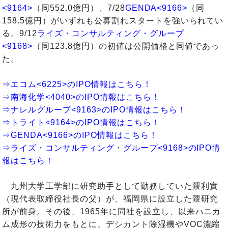
<9164>
（同552.0億円）、7/28
GENDA<9166>
（同
158.5億円）がいずれも公募割れスタートを強いられてい
る。9/12
ライズ・コンサルティング・グループ
<9168>
（同123.8億円）の初値は公開価格と同値であっ
た。
⇒エコム<6225>のIPO情報はこちら！
⇒南海化学<4040>のIPO情報はこちら！
⇒ナレルグループ<9163>のIPO情報はこちら！
⇒トライト<9164>のIPO情報はこちら！
⇒GENDA<9166>のIPO情報はこちら！
⇒ライズ・コンサルティング・グループ<9168>のIPO情
報はこちら！
九州大学工学部に研究助手として勤務していた隈利實
（現代表取締役社長の父）が、福岡県に設立した隈研究
所が前身。その後、1965年に同社を設立し、以来ハニカ
ム成形の技術力をもとに、デシカント除湿機やVOC濃縮