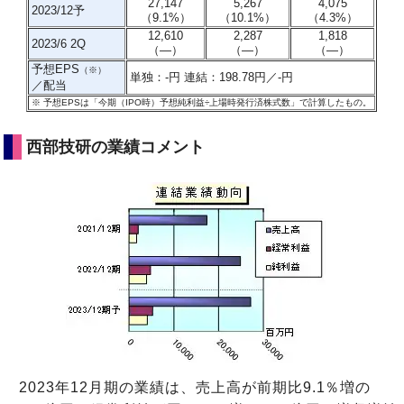
27,147
5,267
4,075
2023/12予
（9.1%）
（10.1%）
（4.3%）
12,610
2,287
1,818
2023/6 2Q
（―）
（―）
（―）
予想EPS
（※）
単独：-円 連結：198.78円／-円
／配当
※
予想EPSは「今期（IPO時）予想純利益÷上場時発行済株式数」で計算したもの
。
西部技研の業績コメント
2023年12月期の業績は、売上高が前期比9.1％増の