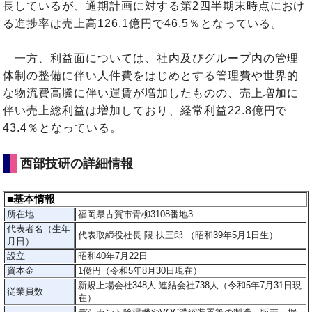
長しているが、通期計画に対する第2四半期末時点におけ
る進捗率は売上高126.1億円で46.5％となっている。
一方、利益面については、社内及びグループ内の管理
体制の整備に伴い人件費をはじめとする管理費や世界的
な物流費高騰に伴い運賃が増加したものの、売上増加に
伴い売上総利益は増加しており、経常利益22.8億円で
43.4％となっている。
西部技研の詳細情報
■基本情報
所在地
福岡県古賀市青柳3108番地3
代表者名（生年
代表取締役社長 隈 扶三郎 （昭和39年5月1日生）
月日）
設立
昭和40年7月22日
資本金
1億円（令和5年8月30日現在）
新規上場会社348人 連結会社738人（令和5年7月31日現
従業員数
在）