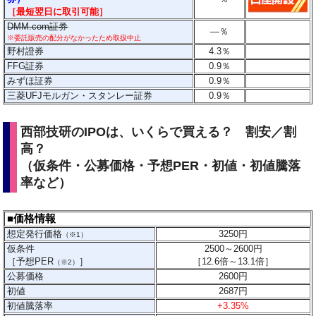
［最短翌日に
取引
可能］
DMM.com証券
―
％
※委託販売の配分がなかったため取扱中止
野村證券
4.3
％
FFG証券
0.9
％
みずほ証券
0.9％
三菱UFJモルガン・スタンレー証券
0.9％
西部技研のIPOは、いくらで買える？ 割安／割
高？
（仮条件・公募価格・予想PER・初値・初値騰落
率など）
■価格情報
想定発行価格
3250
円
（※1）
仮条件
2500～2600円
［予想PER
］
［
12.6
倍～13.1
倍］
（※2）
公募価格
2600円
初値
2687円
初値騰落率
+3.35%