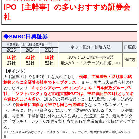
IPO［主幹事］の多いおすすめ証券会
社
◆SMBC日興証券
主幹事数（上）/取扱銘柄数（下）
ネット配分・抽選方法
口座数
2025
2024
2023
16社
23社
19社
10％：1人1票の平等抽選
402万
最大5％：「ステージ別抽選」
27社
52社
52社
※1
【ポイント】
大手証券の中でもIPOに力を入れており、
例年、主幹事数・取り扱い銘
柄数ともに全証券会社中でトップクラス！
また、国内五大証券会社のひ
とつだけあり
「キオクシアホールディングス」や「日本郵政グループ3
社」「ソフトバンク」などの超大型IPOでは、主幹事証券の1社として名
を連ねることも多い
。10％分の同率抽選では、1人1単元しか申し込めな
いので
資金量に関係なく誰でも同じ当選確率
となっているのがメリッ
ト。さらに、預かり資産などによって当選確率が変わる「ステージ別抽
選」も提供。平等抽選に外れた人を対象にした追加抽選で、最高ランク
の「プラチナ」だと1人25票が割り当てられて当選確率が大幅にアップす
る。
※1 預かり資産残高などによって決まる「ステージ」ごとに、別途抽選票数が割り当てられ
る。