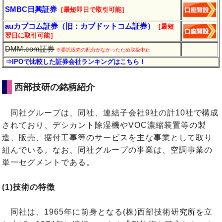
SMBC日興証券
［最短即日で取引可能］
auカブコム証券（旧：カブドットコム証券）
［最短
翌日に
取引
可能］
DMM.com証券
※委託販売の配分がなかったため取扱中止
⇒IPOで比較した証券会社ランキングはこちら！
西部技研の銘柄紹介
同社グループは、同社、連結子会社9社の計10社で構成
されており、デシカント除湿機やVOC濃縮装置等の製
造、販売、据付工事等のサービスを主な事業として取り
組んでいる。なお、同社グループの事業は、空調事業の
単一セグメントである。
(1)技術の特徴
同社は、1965年に前身となる(株)西部技術研究所を立