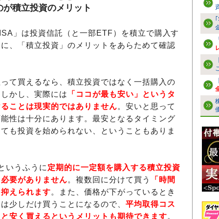
のが積立投資のメリット
SA」は投資信託（と一部ETF）を積立で購入す
初に、「積立投資」のメリットをあらためて確認
って買えるなら、積立投資ではなく一括購入の
。しかし、実際には
「ココが最も安い」というタ
けることは現実的ではありません
。安いと思って
可能性は十分にあります。最安となるタイミング
っても投資を始められない、ということもありま
というふうに
定期的に一定額を購入する積立投資
る必要がありません
。複数回に分けて買う
「時間
を抑えられます
。また、価格が下がっているとき
には少しだけ買うことになるので、
平均取得コス
ると安く買えるというメリットも期待できます
。