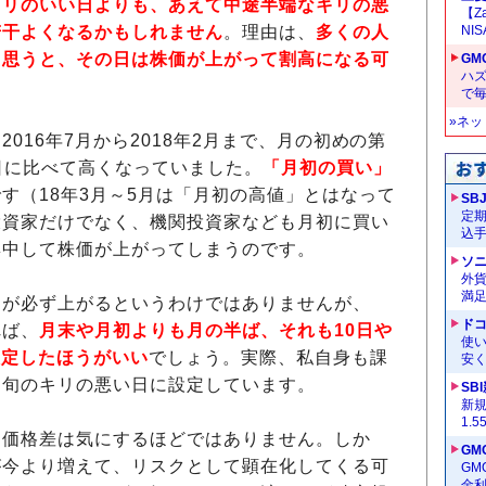
キリのいい日よりも、あえて中途半端なキリの悪
【Z
若干よくなるかもしれません
。理由は、
多くの人
NI
と思うと、その日は株価が上がって割高になる可
GM
ハ
で
»ネ
2016年7月から2018年2月まで、月の初めの第
前日に比べて高くなっていました。
「月初の買い」
です（18年3月～5月は「月初の高値」とはなって
SB
定
投資家だけでなく、機関投資家なども月初に買い
込
集中して株価が上がってしまうのです。
ソ
外
満
が必ず上がるというわけではありませんが、
ドコ
れば、
月末や月初よりも月の半ば、それも10日や
使い
設定したほうがいい
でしょう。実際、私自身も課
安く
中旬のキリの悪い日に設定しています。
SB
新
1.
価格差は気にするほどではありません。しか
GM
が今より増えて、リスクとして顕在化してくる可
G
金