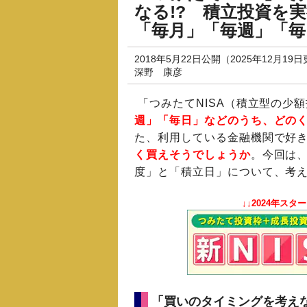
なる!? 積立投資を
「毎月」「毎週」「
2018年5月22日公開（2025年12月19
深野 康彦
「つみたてNISA（積立型の少
週」「毎日」などのうち、どの
た、利用している金融機関で好
く買えそうでしょうか
。今回は、
度」と「積立日」について、考
↓↓2024年ス
「買いのタイミングを考え