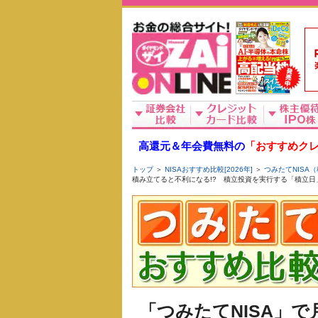
高還元＆年会費無料の
「おすすめクレ
トップ
＞
NISAおすすめ比較[2026年]
＞
つみたてNISA（
積み立てると不利になる!? 積立投資を実行する「積立
「つみたてNISA」