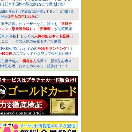
資信託＆米国株の取扱数｣などで徹底比較！
｢SBI新生銀行｣で新規口座開設すると、定期預金
金利が
1年もの年1.55％
に!
「楽天証券」のユーザーなら、誰でも
「日経テ
レコン（楽天証券版）」「四季報」
が閲覧可能
【2026年版】もっとも
人気のあるネット証券
は
ここだ！ その人気の秘密もズバリ解説！
【FX初心者におすすめの
FX会社ランキング
！】
全40口座
のスプレッドやスワップ金利を比較！
株主優待名人・
桐谷さん
推薦！ 投資初心者＆
優待初心者におすすめのネット証券はココ！