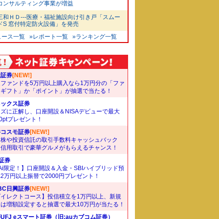
コンサルティング事業が増益
三和ＨＤ---医療・福祉施設向け引き戸「スムー
ドS 窓付特定防火設備」を発売
ュース一覧
»レポート一覧
»ランキング一覧
天証券
[NEW!]
象ファンドを5万円以上購入なら1万円分の「ファ
ドギフト」か「ポイント」が抽選で当たる！
ネックス証券
ズに正解し、口座開設＆NISAデビューで最大
00ptプレゼント！
井コスモ証券
[NEW!]
国株や投資信託の取引手数料キャッシュバック
。信用取引で豪華グルメがもらえるチャンス！
I証券
Ai限定！】口座開設＆入金・SBIハイブリッド預
2万円以上振替で2000円プレゼント！
BC日興証券
[NEW!]
ダイレクトコース】投信積立を1万円以上、新規
たは増額設定すると抽選で最大10万円が当たる！
UFJ eスマート証券（旧:auカブコム証券）