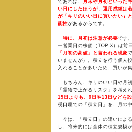
であれば、
月末や月初といった
い日にしたほうが、運用成績は
が「キリのいい日に買いたい」
能性
があるからです。
特に、月初は注意が必要
です。
一営業日の株価（TOPIX）は
「月初の高値」と言われる現象
いませんが）。積立を行う個人
入れることが多いため、買いが
もちろん、キリのいい日や月初
「需給で上がるリスク」を考え
15日よりも、9日や13日などを
税口座での「積立日」を、月の
今は、「積立日」の違いによる
し、将来的には全体の積立規模