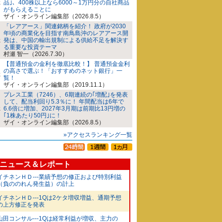
品｣、400株以上なら6000～1万円分の自社商品
がもらえることに
ザイ・オンライン編集部（2026.8.5）
「レアアース」関連銘柄を紹介！ 政府が2030
年頃の商業化を目指す南鳥島沖のレアアース開
発は、中国の輸出規制による供給不足を解決す
る重要な投資テーマ
村瀬 智一（2026.7.30）
【普通預金の金利を徹底比較！】 普通預金金利
の高さで選ぶ！「おすすめのネット銀行」一
覧！
ザイ・オンライン編集部（2019.11.1）
プレス工業（7246）、6期連続の｢増配｣を発表
して、配当利回り5.3％に！ 年間配当は6年で
6.6倍に増加、2027年3月期は前期比13円増の
｢1株あたり50円｣に！
ザイ・オンライン編集部（2026.8.5）
»アクセスランキング一覧
ニュース＆レポート
イチネンＨＤ---業績予想の修正および特別利益
（負ののれん発生益）の計上
イチネンＨＤ---1Qは2ケタ増収増益、通期予想
の上方修正を発表
山田コンサル---1Qは経常利益が増収、主力の