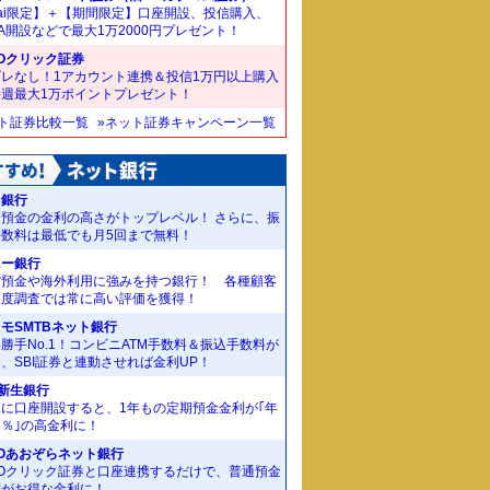
ai限定】＋【期間限定】口座開設、投信購入、
SA開設などで最大1万2000円プレゼント！
Oクリック証券
ズレなし！1アカウント連携＆投信1万円以上購入
毎週最大1万ポイントプレゼント！
ット証券比較一覧
»ネット証券キャンペーン一覧
J銀行
期預金の金利の高さがトップレベル！ さらに、振
手数料は最低でも月5回まで無料！
ニー銀行
貨預金や海外利用に強みを持つ銀行！ 各種顧客
足度調査では常に高い評価を獲得！
モSMTBネット銀行
勝手No.1！コンビニATM手数料＆振込手数料が
、SBI証券と連動させれば金利UP！
I新生銀行
規に口座開設すると、1年もの定期預金金利が｢年
55％｣の高金利に！
Oあおぞらネット銀行
MOクリック証券と口座連携するだけで、普通預金
利がお得な金利に！