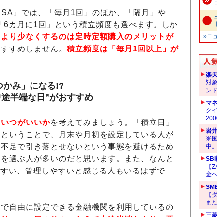
ISA」では、「毎月1回」のほか、「隔月」や
」「6カ月に1回」という積立頻度も選べます。しか
」より少なくするのは定時定額購入のメリットが
»ニ
おすすめしません。
積立頻度は「毎月1回以上」が
楽
対
かみ」になる!?
ン
中途半端な日”がおすすめ
マ
クイ
20
はいつがいいか
を考えてみましょう。「積立日」
岩
」ということで、月末や月初を設定している人が
米
高不足で引き落とせないという事態を避けるため
中
日を選ぶ人が多いのだと思います。また、なんと
SB
【Z
りやすい、管理しやすいと感じる人もいるはずで
金へ
SM
【
ま
で自由に設定できる金融機関を利用しているの
三菱