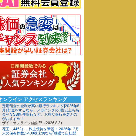
iオンライン アクセスランキング
定期預金の金利が高い銀行ランキング[2026年8
月] 貯金をするなら、メガバンクの3倍以上も高
金利なSBI新生銀行など、お得な銀行を選ぶの
がおすすめ！
ザイ・オンライン編集部（2026.8.3）
花王（4452）、株主優待を新設！ 2026年12月
末の保有株数が400株未満なら｢抽選で自社製