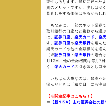
能性もあります。最初に述べた
資のメリットですが、少しは安
見直しをする価値はあるかもし
ちなみに、一部のネット証券で
取引銀行の口座など複数から選
は、
証券口座
、
楽天カード
、
楽
す。
証券口座
や
楽天銀行
を選ん
楽天カードや他の金融機関を選
（※
証券口座
・
楽天銀行
の場合は
月12日、他の金融機関は毎月7
く、
楽天カード
の引き落とし口
いちばん大事なのは、残高不足
悩んだときは「積立日」にも注
【※関連記事はこちら！】
⇒
【新NISA】主な証券会社の新