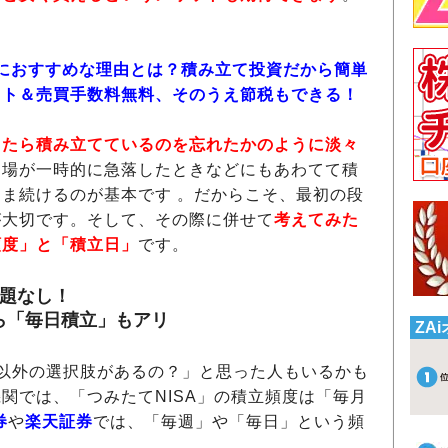
者におすすめな理由とは？積み立て投資だから簡単
スト＆売買手数料無料、そのうえ節税もできる！
したら積み立てているのを忘れたかのように淡々
相場が一時的に急落したときなどにもあわてて積
ま続けるのが基本です 。だからこそ、最初の段
が大切です。そして、その際に併せて
考えてみた
頻度」と「積立日」
です。
問題なし！
ら「毎日積立」もアリ
ZA
回以外の選択肢があるの？」と思った人もいるかも
関では、「つみたてNISA」の積立頻度は「毎月
券
や
楽天証券
では、「毎週」や「毎日」という頻
。