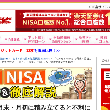
ジットカード」12枚
を徹底比較！>>
積立NISA）おすすめ比較＆徹底解説[2026年]
＞ 「つみたてNISA」で月末・月初に
日」の選び方や、「毎月」「毎週」「毎日」など頻度の決め方を解説！
で月末・月初に積み立てると不利に