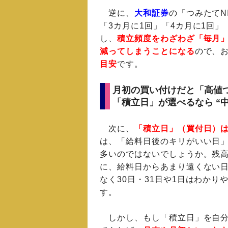
逆に、
大和証券
の「つみたてN
「3カ月に1回」「4カ月に1回
し、
積立頻度をわざわざ「毎月
減ってしまうことになる
ので、
目安
です。
月初の買い付けだと「高値つ
「積立日」が選べるなら “
次に、
「積立日」（買付日）
は、「給料日後のキリがいい日
多いのではないでしょうか。残
に、給料日からあまり遠くない
なく30日・31日や1日はわか
す。
しかし、もし「積立日」を自分