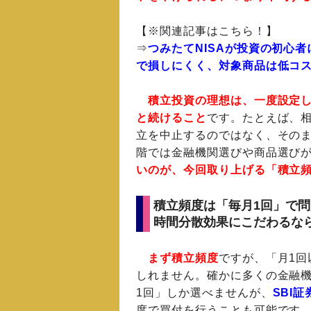
【※関連記事はこちら！】
⇒
つみたてNISAが投資の初心
で損しにくく、対象商品は低コ
積立投資の理想は、一度設定
と続けること
です。たとえば、
立を中止するのではなく、そのま
階では金融機関選びや商品選び
いのが、今回取り上げる「積立
積立頻度は「毎月1回」で
時間分散効果にこだわるな
まず積立頻度
ですが、「月1
しれません。確かに多くの金融機
1回」しか選べませんが、
SBI証
度で買付を行うことも可能です