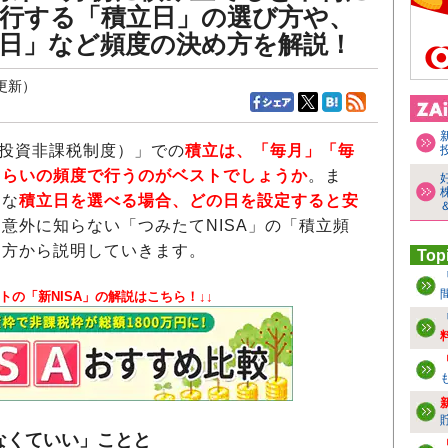
実行する「積立日」の選び方や、
毎日」など頻度の決め方を解説！
日更新）
額投資非課税制度）」での
積立は、「毎月」「毎
くらいの頻度で行うのがベストでしょうか
。ま
きな
積立日を選べる場合、どの日を設定すると安
意外に知らない「つみたてNISA」の「積立頻
え方から説明していきます。
Top
タートの「新NISA」の解説はこちら！↓↓
なくていい」ことと