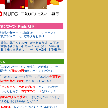
新商品や新サービス情報はここでチェック！
投資に役立つ「旬」なネタをお届け！
好決算の花王＆メルカリが年初来高値、花王は
株主優待新設も！/日経平均反落【今日の注目株
＆日本株市場見通し】「デイリーZAi」8月6日号
ics
「三菱UFJカードクレカ積立」が進化して、年
間最大で
8万4000円
相当のポイントが貯まる！
「三菱UFJ eスマート証券」の日本株の
売買手数
料が完全無料（0円）
に引き下げられる！
「アメリカン・エキスプレス」
のカードの中で
もっともお得な、
おすすめカード
を探そう！
新NISAのクレカ積立
で、より多くのポイントが
貯まるお得な証券会社はどこ？
「新NISA」
おすすめ証券会社は？｢手数料｣｢投