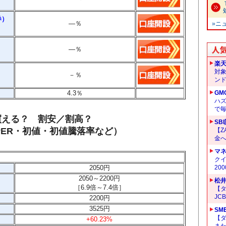
券）
―
％
»ニ
―
％
楽
対
－
％
ン
4.3
％
GM
ハ
で
で買える？ 割安／割高？
SB
ER・初値・初値騰落率など）
【Z
金へ
マ
クイ
2050
円
20
2050～2200円
松
［6.9
倍～7.4
倍］
【タ
JC
2200円
3525円
SM
【
+60.23%
ま