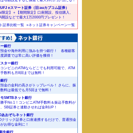
UFJ eスマート証券（旧:auカブコム証券）
ai限定】＋【期間限定】口座開設、投信購入、
SA開設などで最大1万2000円プレゼント！
ット証券比較一覧
»ネット証券キャンペーン一覧
ニー銀行
貨預金や海外利用に強みを持つ銀行！ 各種顧客
足度調査では常に高い評価を獲得！
京スター銀行
コンビニのATMならどこでも利用可能で、ATM
金手数料も月8回までは無料！
J銀行
期預金の金利の高さがトップレベル！ さらに、振
手数料は最低でも月5回まで無料！
モSMTBネット銀行
勝手No.1！コンビニATM手数料＆振込手数料が
、SBI証券と連動させれば金利UP！
Oあおぞらネット銀行
MOクリック証券と口座連携するだけで、普通預金
利がお得な金利に！
I新生銀行