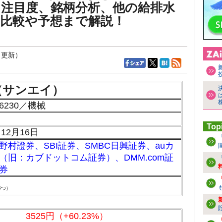
、注目度、銘柄分析、他の給排水
の比較や予想まで解説！
8日更新）
I（サンエイ）
230／機械
Top
12月16日
野村證券
、
SBI証券
、
SMBC日興証券
、
auカ
（旧：カブドットコム証券）
、
DMM.com証
券
5つ
）
3525円（+60.23%）