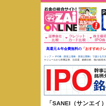
高還元＆年会費無料の
「おすすめクレ
トップ
＞
IPO株（新規上場株・新規公開株）で儲ける方
ケジュールから幹事証券、注目度、銘柄分析、他の給排水
「SANEI（サンエイ