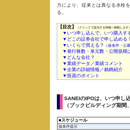
力により、従来とは異なる水栓
る。
【目次】
（クリックで該当する情報へ移動します
▼いつ申し込んで、いつ購入す
▼どこの証券会社で申し込める
▼いくらで買える？
（仮条件・公募
▼発行株数・単元数・公開規模
▼どんな会社？
▼業績データ／業績コメント
▼企業の詳細情報／銘柄紹介
▼投資のポイント
SANEIのIPOは、いつ申
（ブックビルディング期間
■スケジュール
仮条件提示