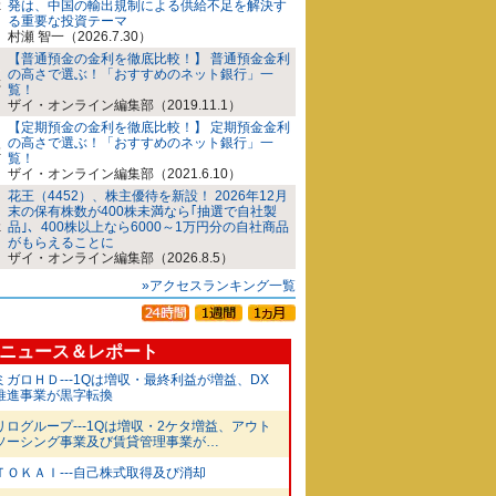
発は、中国の輸出規制による供給不足を解決す
る重要な投資テーマ
村瀬 智一（2026.7.30）
【普通預金の金利を徹底比較！】 普通預金金利
の高さで選ぶ！「おすすめのネット銀行」一
覧！
ザイ・オンライン編集部（2019.11.1）
【定期預金の金利を徹底比較！】 定期預金金利
の高さで選ぶ！「おすすめのネット銀行」一
覧！
ザイ・オンライン編集部（2021.6.10）
花王（4452）、株主優待を新設！ 2026年12月
末の保有株数が400株未満なら｢抽選で自社製
品｣、400株以上なら6000～1万円分の自社商品
がもらえることに
ザイ・オンライン編集部（2026.8.5）
»アクセスランキング一覧
ニュース＆レポート
ミガロＨＤ---1Qは増収・最終利益が増益、DX
推進事業が黒字転換
リログループ---1Qは増収・2ケタ増益、アウト
ソーシング事業及び賃貸管理事業が…
ＴＯＫＡＩ---自己株式取得及び消却