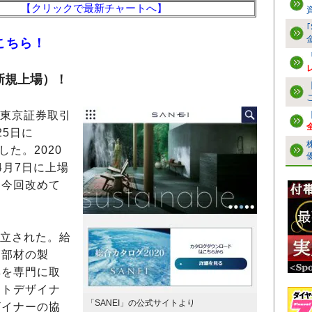
【クリックで最新チャートへ】
こちら！
（新規上場）！
日、東京証券取引
25日に
定した。
2020
4月7日に上場
。今回改めて
に設立された。
給
管部材の製
具を専門に取
クトデザイナ
「SANEI」の公式サイトより
ザイナーの協