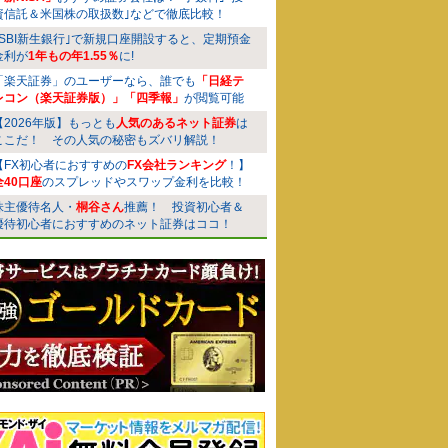
資信託＆米国株の取扱数｣などで徹底比較！
｢SBI新生銀行｣で新規口座開設すると、定期預金
金利が
1年もの年1.55％
に!
「楽天証券」のユーザーなら、誰でも
「日経テ
レコン（楽天証券版）」「四季報」
が閲覧可能
【2026年版】もっとも
人気のあるネット証券
は
ここだ！ その人気の秘密もズバリ解説！
【FX初心者におすすめの
FX会社ランキング
！】
全40口座
のスプレッドやスワップ金利を比較！
株主優待名人・
桐谷さん
推薦！ 投資初心者＆
優待初心者におすすめのネット証券はココ！