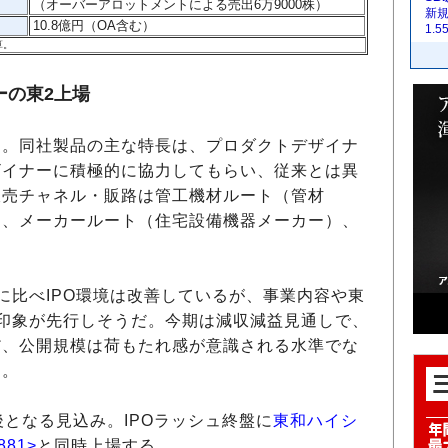
（オーバーアロットメントによる売出6万9000株）
新
10.8億円（OA含む）
1.
算。
ーの東2上場
。同社製品の主な特長は、プロダクトデザイナ
ザイナーに積極的に協力してもらい、従来とは異
販売チャネル・販路は管工機材ルート（管材
）、メーカールート（住宅設備機器メーカー）、
比べIPO環境は改善しているが、事業内容や東
印象が先行しそうだ。今期は減収減益見通しで、
だ、公開規模は荷もたれ感が意識される水準でな
当。
となる見込み。IPOラッシュ終盤に
東和ハイシ
81>
と同時上場する。