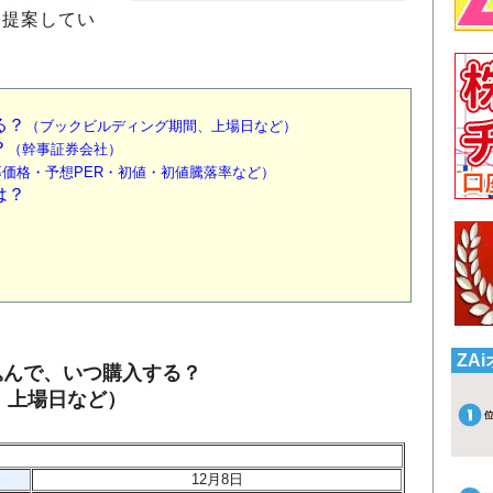
を提案してい
）
る？
（ブックビルディング期間、上場日など）
？
（幹事証券会社）
価格・予想PER・初値・初値騰落率など）
は？
ZA
し込んで、いつ購入する？
、上場日など）
12
月8日