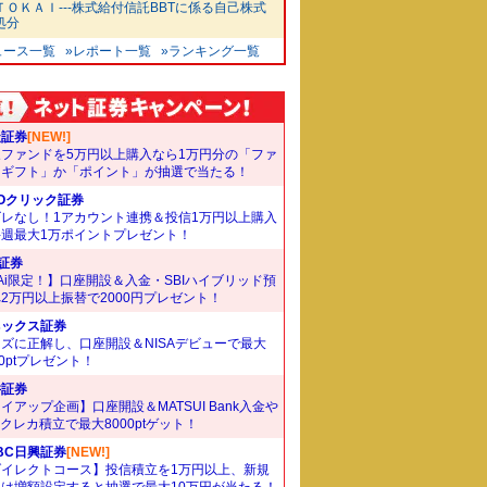
ＴＯＫＡＩ---株式給付信託BBTに係る自己株式
処分
ュース一覧
»レポート一覧
»ランキング一覧
天証券
[NEW!]
象ファンドを5万円以上購入なら1万円分の「ファ
ドギフト」か「ポイント」が抽選で当たる！
Oクリック証券
ズレなし！1アカウント連携＆投信1万円以上購入
毎週最大1万ポイントプレゼント！
I証券
Ai限定！】口座開設＆入金・SBIハイブリッド預
2万円以上振替で2000円プレゼント！
ネックス証券
ズに正解し、口座開設＆NISAデビューで最大
00ptプレゼント！
井証券
イアップ企画】口座開設＆MATSUI Bank入金や
Bクレカ積立で最大8000ptゲット！
BC日興証券
[NEW!]
ダイレクトコース】投信積立を1万円以上、新規
たは増額設定すると抽選で最大10万円が当たる！