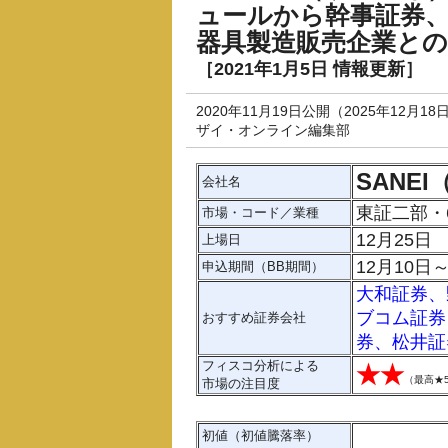
ュールから幹事証券
器具製造販売企業と
［2021年1月5日 情報更新］
2020年11月19日公開（2025年12月1
ザイ・オンライン編集部
SANE
会社名
東証二部・6
市場・コード／業種
12月25日
上場日
12月10日～
申込期間（BB期間）
大和証券
、
ブコム証券
おすすめ証券会社
券
、
松井証
フィスコ分析による
★★
（
最高★
市場の注目度
初値（初値騰落率）