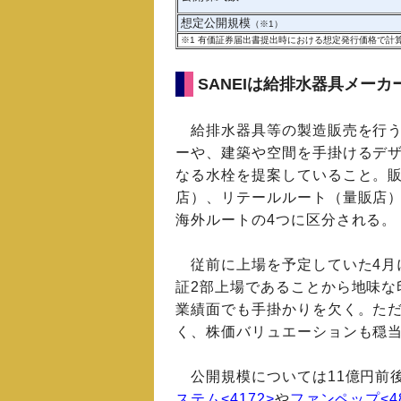
想定公開規模
（※1）
※1
有価証券届出書提出時における想定発行価格で計
SANEIは給排水器具メーカ
給排水器具等の製造販売を行う
ーや、建築や空間を手掛けるデ
なる水栓を提案していること。
店）、リテールルート（量販店
海外ルートの4つに区分される。
従前に上場を予定していた4月に
証2部上場であることから地味な
業績面でも手掛かりを欠く。た
く、株価バリュエーションも穏
公開規模については11億円前後
ステム<4172>
や
ファンペップ<48