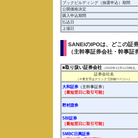
ブックビルディング（抽選申込）期間
公開価格決定
購入申込期間
払込日
上場日
SANEIのIPOは、どこの
（主幹事証券会社・幹事証
■取り扱い証券会社
（2020年12月11日時
証券会社名
（※青文字はクリックで詳細ページへ）
大和証券
（主幹事証券）
［最短翌日に取引可能］
野村證券
SBI証券
［最短翌日に取引可能］
SMBC日興証券