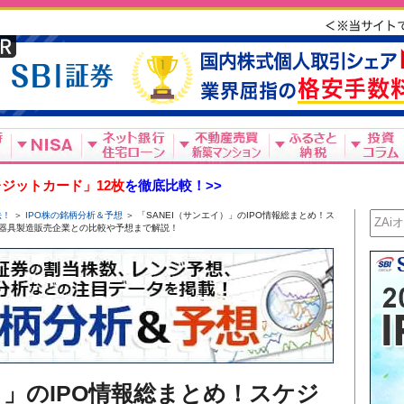
ジットカード」12枚
を徹底比較！>>
法！
＞
IPO株の銘柄分析＆予想
＞ 「SANEI（サンエイ）」のIPO情報総まとめ！ス
器具製造販売企業との比較や予想まで解説！
）」のIPO情報総まとめ！スケジ