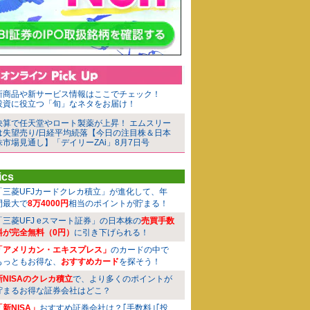
新商品や新サービス情報はここでチェック！
投資に役立つ「旬」なネタをお届け！
決算で任天堂やロート製薬が上昇！ エムスリー
は失望売り/日経平均続落【今日の注目株＆日本
株市場見通し】「デイリーZAi」8月7日号
ics
「三菱UFJカードクレカ積立」が進化して、年
間最大で
8万4000円
相当のポイントが貯まる！
「三菱UFJ eスマート証券」の日本株の
売買手数
料が完全無料（0円）
に引き下げられる！
「アメリカン・エキスプレス」
のカードの中で
もっともお得な、
おすすめカード
を探そう！
新NISAのクレカ積立
で、より多くのポイントが
貯まるお得な証券会社はどこ？
「新NISA」
おすすめ証券会社は？｢手数料｣｢投