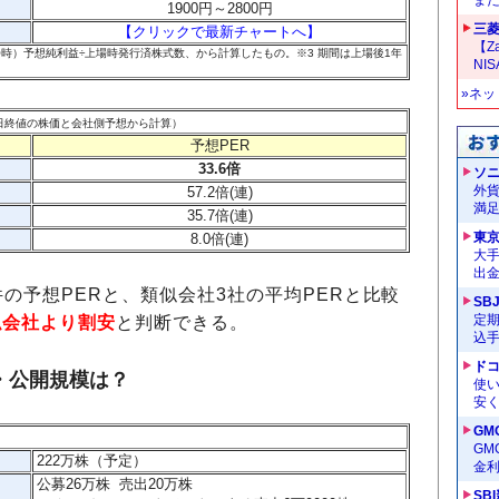
1900円～2800円
三菱
【クリックで最新チャートへ】
【Z
IPO時）予想純利益÷上場時発行済株式数、から計算したもの。
※3 期間は上場後1年
NI
»ネ
月7日終値の株価と会社側予想から計算）
予想PER
33.6倍
ソ
外
57.2倍(連)
満
35.7倍(連)
東
8.0倍(連)
大手
出
の予想PERと、類似会社3社の平均PERと比較
SB
定
似会社より割安
と判断できる。
込
ドコ
数・公開規模は？
使い
安く
GM
G
222万株（予定）
金
公募26万株 売出20万株
SB