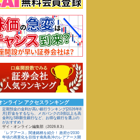
iオンライン アクセスランキング
定期預金の金利が高い銀行ランキング[2026年8
月] 貯金をするなら、メガバンクの3倍以上も高
金利なSBI新生銀行など、お得な銀行を選ぶの
がおすすめ！
ザイ・オンライン編集部（2026.8.3）
「レアアース」関連銘柄を紹介！ 政府が2030
年頃の商業化を目指す南鳥島沖のレアアース開