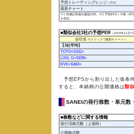
予想トレーディングレンジ
（※3）
最新チャート
※1 有価証券届出書提出時。※2 予想EPS＝今期（
を想定。
■類似会社3社の予想PER
（2020年12
会社名
※クリックで最新チャートへ
【3社平均】
TOTO<5332>
LIXIL G<5938>
KVK<6484>
予想EPSから割り出した仮条件
すると、本銘柄の公開価格は
類
SANEIの発行株数・単元
■株数などに関する情報
発行済株式数（上場時）
公開株式数