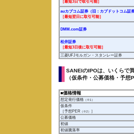
［最短3日で取引可能］
auカブコム証券（旧：カブドットコム証
［最短翌日に
取引
可能］
DMM.com証券
松井証券
［最短3日後に
取引
可能］
三菱UFJモルガン・スタンレー証券
SANEIのIPOは、いくら
（仮条件・公募価格・予想P
■価格情報
想定発行価格
（※1）
仮条件
［予想PER
］
（※2）
公募価格
初値
初値騰落率