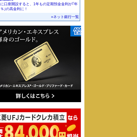
規に口座開設すると、1年もの定期預金金利が｢年
55％｣の高金利に！
»ネット銀行一覧