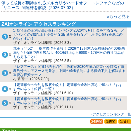
伴って成長が期待されるメルカリやハードオフ、トレファクなどの
｢リユース｣関連株を解説（2026.07.02）
»もっと見る
ZAiオンライン アクセスランキング
定期預金の金利が高い銀行ランキング[2026年8月] 貯金をするなら、メ
ガバンクの3倍以上も高金利なSBI新生銀行など、お得な銀行を選ぶの
がおすすめ！
ザイ・オンライン編集部（2026.8.3）
花王（4452）、株主優待を新設！ 2026年12月末の保有株数が400株未
満なら｢抽選で自社製品｣、400株以上なら6000～1万円分の自社商品が
もらえることに
ザイ・オンライン編集部（2026.8.5）
「レアアース」関連銘柄を紹介！ 政府が2030年頃の商業化を目指す南
鳥島沖のレアアース開発は、中国の輸出規制による供給不足を解決する
重要な投資テーマ
村瀬 智一（2026.7.30）
【定期預金の金利を徹底比較！】 定期預金金利の高さで選ぶ！「おす
すめのネット銀行」一覧！
ザイ・オンライン編集部（2021.6.10）
【普通預金の金利を徹底比較！】 普通預金金利の高さで選ぶ！「おす
すめのネット銀行」一覧！
ザイ・オンライン編集部（2019.11.1）
»アクセスランキング一覧