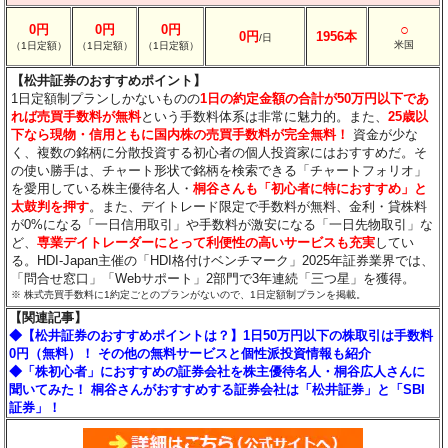
○
0円
0円
0円
0円
1956本
/日
米国
（1日定額）
（1日定額）
（1日定額）
【松井証券のおすすめポイント】
1日定額制プランしかないものの
1日の約定金額の合計が50万円以下であ
れば売買手数料が無料
という手数料体系は非常に魅力的。また、
25歳以
下なら現物・信用ともに国内株の売買手数料が完全無料！
資金が少な
く、複数の銘柄に分散投資する初心者の個人投資家にはおすすめだ。そ
の使い勝手は、チャート形状で銘柄を検索できる「チャートフォリオ」
を愛用している株主優待名人・
桐谷さんも「初心者に特におすすめ」と
太鼓判を押す
。また、デイトレード限定で手数料が無料、金利・貸株料
が0%になる「一日信用取引」や手数料が激安になる「一日先物取引」な
ど、
専業デイトレーダーにとって利便性の高いサービスも充実
してい
る。HDI-Japan主催の「HDI格付けベンチマーク」2025年証券業界では、
「問合せ窓口」「Webサポート」2部門で3年連続「三つ星」を獲得。
※ 株式売買手数料に1約定ごとのプランがないので、1日定額制プランを掲載。
【関連記事】
◆【松井証券のおすすめポイントは？】1日50万円以下の株取引は手数料
0円（無料）！ その他の無料サービスと個性派投資情報も紹介
◆「株初心者」におすすめの証券会社を株主優待名人・桐谷広人さんに
聞いてみた！ 桐谷さんがおすすめする証券会社は「松井証券」と「SBI
証券」！