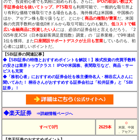
ので、投資初心者でも気軽に始められる。さらに、
IPOの取扱い数は大
手証券会社を抜いてトップ
。
PTS取引
も利用可能で、一般的な取引所よ
り有利な価格で株取引できる場合もある。海外株式は米国株、中国株の
ほか、アセアン株も取り扱うなど、とにかく
商品の種類が豊富
だ。米国
株の売買手数料が最低0米ドルから取引可能になのも魅力。
低コストで幅
広い金融商品に投資したい人
には、必須の証券会社と言えるだろう。「2
025年度JCSI（日本版顧客満足度指数）調査」の「証券業種」で9年連続
1位を獲得。また
口座開設サポートデスクが土日も営業
しているのも、初
心者には嬉しいポイントだ。
【SBI証券の関連記事】
◆【SBI証券の特徴とおすすめポイントを解説！】株式投資の売買手数料
の安さは業界トップクラス！ IPOや米国株、夜間取引など、商品・サー
ビスも充実
◆「株初心者」におすすめの証券会社を株主優待名人・桐谷広人さんに
聞いてみた！ 桐谷さんがおすすめする証券会社は「松井証券」と「SBI
証券」！
◆楽天証券
⇒詳細情報ページへ
○
すべて0円
2629本
米国、中国
、アセアン
【楽天証券のおすすめポイント】