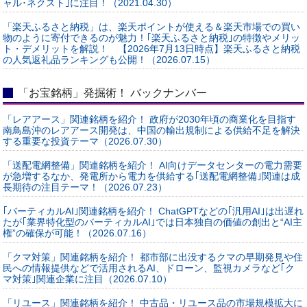
ャル･ネクスト｣に注目！（2021.04.30）
「楽天ふるさと納税」は、楽天ポイントが使える＆楽天市場での買い
物のように寄付できるのが魅力！｢楽天ふるさと納税｣の特徴やメリッ
ト・デメリットを解説！ 【2026年7月13日時点】楽天ふるさと納税
の人気返礼品ランキングも公開！（2026.07.15）
「お宝銘柄」発掘術！ バックナンバー
「レアアース」関連銘柄を紹介！ 政府が2030年頃の商業化を目指す
南鳥島沖のレアアース開発は、中国の輸出規制による供給不足を解決
する重要な投資テーマ（2026.07.30）
「送配電網整備」関連銘柄を紹介！ AI向けデータセンターの電力需要
が急増するなか、発電所から電力を供給する｢送配電網整備｣関連は成
長期待の注目テーマ！（2026.07.23）
｢バーティカルAI｣関連銘柄を紹介！ ChatGPTなどの｢汎用AI｣は出遅れ
たが｢業界特化型のバーティカルAI｣では日本独自の価値の創出と“AI主
権”の確保が可能！（2026.07.16）
「クマ対策」関連銘柄を紹介！ 都市部に出没するクマの早期発見や住
民への情報提供などで活用されるAI、ドローン、監視カメラなど｢ク
マ対策｣関連企業に注目（2026.07.10）
「リユース」関連銘柄を紹介！ 中古品・リユース品の市場規模拡大に