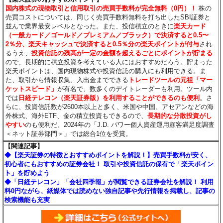
国内株式の現物取引と信用取引の売買手数料が完全無料（0円）！
株の
売買コストについては、同じく売買手数料無料を打ち出したSBI証券と
並んで業界最安レベルとなった。また、投信積立のときに
楽天カード
（一般カード／ゴールド／プレミアム／ブラック）で決済すると0.5〜
2％分
、楽天キャッシュで決済すると0.5％分
の楽天ポイントが付与
され
るうえ、
投資信託の残高が一定の金額を超えるごとにポイントが貯まる
ので、長期的に積立投資を考えている人にはおすすめだろう。貯まった
楽天ポイントは、国内現物株式や投資信託の購入にも利用できる。ま
た、取引から情報収集、入出金までできる
トレードツールの元祖「マー
ケットスピード」
が有名で、数多くのデイトレーダーも利用。ツール内
では
日経テレコン（楽天証券版）を利用することができるのも便利
。さ
らに、投資信託数が2600本以上と多く、米国や中国、アセアンなどの海
外株式、海外ETF、金の積立投資もできるので、
長期的な分散投資がし
やすい
のも便利だ。2024年の「J.D. パワー個人資産運用顧客満足度調査
＜ネット証券部門＞」では総合1位を受賞。
【関連記事】
◆【楽天証券の特徴とおすすめポイントを解説！】売買手数料が安く、
初心者にもおすすめの証券会社！ 取引や投資信託の保有で「楽天ポイン
ト」を貯めよう
◆「日経テレコン」「会社四季報」が閲覧できる証券会社を解説！ 利用
料0円ながら、紙媒体では読めない独自記事や先行情報を掲載し、記事の
検索機能も充実