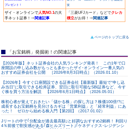
プレゼント！
実
ザイ・オンラインで
人気NO.1
の大
「三菱UFJカード」などで
クレカ
手ネット証券！
⇒
関連記事
積立
がお得！
⇒
関連記事
ページのトップに戻る
「お宝銘柄」発掘術！の関連記事
【2026年版】ネット証券会社の人気ランキング発表！ この1年で口
座開設の申し込み数がもっとも多かったザイ･オンライン一番人気の
おすすめ証券会社を公開 ［2026年8月3日時点］（2026.01.10）
【2026年】今すぐ口座開設できる証券会社【最新版】最短で“申し込
み当日”に取引できる松井証券、翌日に取引可能なSBI証券など、今す
ぐ株を買う方法を解説 【2026年6月1日時点】（2026.05.01）
株初心者が覚えておきたい「儲かる株」の探し方は？株価100倍!?に
成長するお宝銘柄を見分けるカギは「営業利益」と「経常利益」にあ
った！ ゼロから始める株入門【第2回】（2017.01.02）
Jリートの中で｢分配金が過去最高額｣と好調なおすすめ2銘柄！ 利回り
4％前後で割安感がある｢森ヒルズリート｣｢ケネディクス･レジデンシ