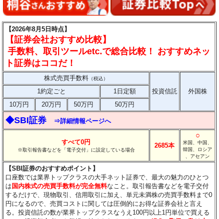
【2026年8月5日時点】
【証券会社おすすめ比較】
手数料、取引ツールetc.で総合比較！ おすすめネッ
ト証券はココだ！
株式売買手数料
（税込）
1約定ごと
1日定額
投資信託
外国株
10万円
20万円
50万円
50万円
◆SBI証券
⇒詳細情報ページへ
○
すべて0円
米国、中国、
2685本
韓国、ロシア
※取引報告書などを「電子交付」に設定している場合
、アセアン
【SBI証券のおすすめポイント】
口座数では業界トップクラスの大手ネット証券で、最大の魅力のひとつ
は
国内株式の売買手数料が完全無料
なこと。取引報告書などを電子交付
するだけで、現物取引、信用取引に加え、単元未満株の売買手数料まで0
円になるので、売買コストに関しては圧倒的にお得な証券会社と言え
る。投資信託の数が業界トップクラスなうえ100円以上1円単位で買える