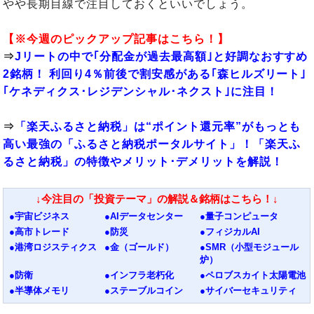
やや長期目線で注目しておくといいでしょう。
【※今週のピックアップ記事はこちら！】
⇒
Jリートの中で｢分配金が過去最高額｣と好調なおすすめ
2銘柄！ 利回り4％前後で割安感がある｢森ヒルズリート｣
｢ケネディクス･レジデンシャル･ネクスト｣に注目！
⇒
「楽天ふるさと納税」は“ポイント還元率”がもっとも
高い最強の「ふるさと納税ポータルサイト」！「楽天ふ
るさと納税」の特徴やメリット･デメリットを解説！
↓今注目の「投資テーマ」の解説＆銘柄はこちら！↓
●宇宙ビジネス
●AIデータセンター
●量子コンピュータ
●高市トレード
●防災
●フィジカルAI
●港湾ロジスティクス
●金（ゴールド）
●SMR（小型モジュール
炉）
●防衛
●インフラ老朽化
●ペロブスカイト太陽電池
●半導体メモリ
●ステーブルコイン
●サイバーセキュリティ