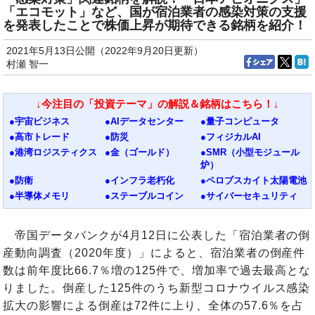
「エコモット」など、国が宿泊業者の感染対策の支援
を発表したことで株価上昇が期待できる銘柄を紹介！
2021年5月13日公開（2022年9月20日更新）
村瀬 智一
↓今注目の「投資テーマ」の解説＆銘柄はこちら！↓
●宇宙ビジネス
●AIデータセンター
●量子コンピュータ
●高市トレード
●防災
●フィジカルAI
●港湾ロジスティクス
●金（ゴールド）
●SMR（小型モジュール
炉）
●防衛
●インフラ老朽化
●ペロブスカイト太陽電池
●半導体メモリ
●ステーブルコイン
●サイバーセキュリティ
帝国データバンクが4月12日に公表した「宿泊業者の倒
産動向調査（2020年度）」によると、宿泊業者の倒産件
数は前年度比66.7％増の125件で、増加率で過去最高とな
りました。倒産した125件のうち新型コロナウイルス感染
拡大の影響による倒産は72件に上り、全体の57.6％を占