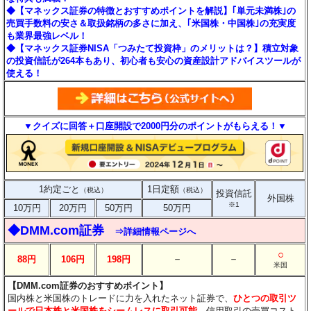
◆【マネックス証券の特徴とおすすめポイントを解説】｢単元未満株｣の
売買手数料の安さ＆取扱銘柄の多さに加え、｢米国株・中国株｣の充実度
も業界最強レベル！
◆【マネックス証券NISA「つみたて投資枠」のメリットは？】積立対象
の投資信託が264本もあり、初心者も安心の資産設計アドバイスツールが
使える！
▼クイズに回答＋口座開設で2000円分のポイントがもらえる！▼
1約定ごと
1日定額
（税込）
（税込）
投資信託
外国株
※1
10万円
20万円
50万円
50万円
◆DMM.com証券
⇒詳細情報ページへ
○
－
－
88円
106円
198円
米国
【DMM.com証券のおすすめポイント】
国内株と米国株のトレードに力を入れたネット証券で、
ひとつの取引ツ
ールで日本株と米国株をシームレスに取引可能
。信用取引の売買コスト