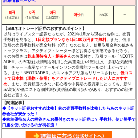
詳細情報ページへ
0円
0円
0円
－
0円
55本
/
日
（1日定額）
（1日定額）
（1日定額）
【SBIネオトレード証券のおすすめポイント】
以前はライブスター証券だったが、2021年1月から現在の名称に。売買
手数料を見ると、
1日定額プランなら1日100万円まで無料
。また、信用
取引の売買手数料が完全無料（0円）なのに加え、信用取引金利の低さも
トップクラス。アクティブトレーダーほどお得さを実感できるだろう。
そのお得さは
株主優待名人・桐谷さん
のお墨付き。取引ツール「NEOTR
ADER」のPC版は板情報を利用した高速発注や特殊注文、多彩な気配情
報、チャート表示などオールインワンの高機能ツールに仕上がってい
る。また「NEOTRADER」のスマホアプリ版もリリースされた。
低コス
トで日本株（現物・信用）をアクティブにトレードしたい人におすす
め
。また、売買頻度の少ない初心者や中長期の投資家にとっても、新NI
SA対応や低コストな個性派投資信託の取り扱いがあり、おすすめの証券
会社と言える。
【関連記事】
◆【ネット証券おすすめ比較】株の売買手数料を比較したらあのネット証
券会社が安かった！
◆株主優待名人の桐谷さんお墨付きのネット証券は？ 手数料、使い勝手で
口座を使い分けるのが桐谷流！