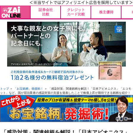
証券会社
クレジット
株主優待
比較
カード比較
トップ
＞
「お宝銘柄」発掘術！
＞ 「感染対策」関連銘柄を解説！「日本アビオニクス」「エコモ
ット」など、国が宿泊業者の感染対策の支援を発表したことで株価上昇が期待できる銘柄を紹介！
「感染対策」関連銘柄を解説！「日本アビオニクス」