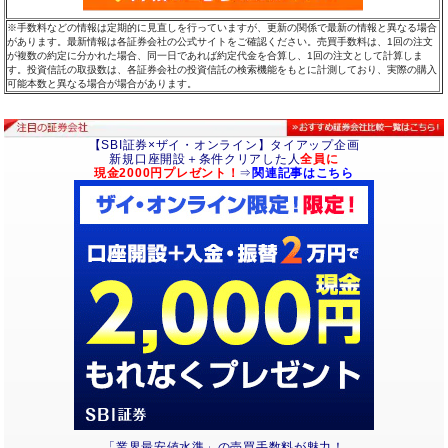
※手数料などの情報は定期的に見直しを行っていますが、更新の関係で最新の情報と異なる場合
があります。最新情報は各証券会社の公式サイトをご確認ください。売買手数料は、1回の注文
が複数の約定に分かれた場合、同一日であれば約定代金を合算し、1回の注文として計算しま
す。投資信託の取扱数は、各証券会社の投資信託の検索機能をもとに計測しており、実際の購入
可能本数と異なる場合が場合があります。
【SBI証券×ザイ・オンライン】タイアップ企画
新規口座開設＋条件クリアした人
全員に
現金2000円プレゼント！
⇒
関連記事はこちら
「業界最安値水準」の売買手数料が魅力！