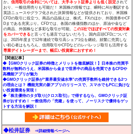
か。
信用取引の金利については、大手ネット証券よりも低く設定
されて
おり、一般信用売りも可能だ！ 米国株の情報では、瞬時にAIが翻訳する
英語ニュースやグラフ化された決算情報などが提供されており、米国株
CFDの取引に役立つ。商品の品揃えは、株式、FXのほか、外国債券やCF
Dまである充実ぶり。CFDでは、各国の株価指数のほか、原油や金など
の商品、外国株など多彩な取引が可能。
この1社でほぼすべての投資対象
をカバーできる
と言っても過言ではないだろう。国内店頭CFDについて
は、2025年度まで12年連続で取引高シェア1位を継続。頻繁に売買しな
い初心者はもちろん、信用取引やCFDなどのレバレッジ取引も活用する
専業デイトレーダーまで、幅広い投資家におすすめ！
【関連記事】
◆【GMOクリック証券の特徴とメリットを徹底解説！】日本株の売買手
数料が無料のうえ、米国株から金まで世界中の商品を売買できるCFDや
高機能アプリが魅力
◆GMOクリック証券が“業界最安値水準”の売買手数料を維持できる2つ
の理由とは？ 機能充実の新アプリのリリースで、スマホでもPCに負けな
い投資環境を実現！
◆「株主優待のタダ取り(クロス取引)」で得するなら、GMOクリック証
券がおすすめ！ 一般信用の「売建」を使って、ノーリスクで優待をゲッ
トする方法を解説！
◆松井証券
⇒詳細情報ページへ