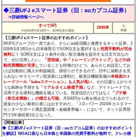
◆三菱UFJ eスマート証券（旧：auカブコム証券）
⇒詳細情報ページへ
○
すべて0円
1848本
米国
※2026年5月18日〜。SOR注文の場合
【三菱UFJ eスマート証券のおすすめポイント】
MUFGグループの一員であり、さらにau経済圏と連携するネット証券。2
026年5月18日から日本株取引でSOR注文を選択すると
売買手数料が完全
無料に！
SOR注文はより条件の良い取引価格を提示する注文方法なの
で、ぜひ活用したい。
「逆指値」や「トレーリングストップ」などの自
動売買機能が充実
していることも特徴のひとつ。あらかじめ設定してお
けば自動的に購入や利益確定、損切りができるので、日中に値動きを見
られないサラリーマン投資家には便利だ。板発注機能装備の
本格派のト
レードツール「kabuステーション」も人気が高い
。その日盛り上がりそ
うな銘柄を予測する
「リアルタイム株価予測」
など、デイトレードでも
活用できる便利な機能を備えている。投資信託だけではなく
「プチ株
（単元未満株）」の積立も可能
。月500円から株を積み立てられるので、
資金の少ない株初心者にはおすすめだ。「J.D.パワー 2024年カスタマー
センターサポート満足度調査＜金融業界編＞」において、ネット証券部
門で2年連続第1位となった。
【関連記事】
◆【三菱UFJ eスマート証券（旧：auカブコム証券）のおすすめポイント
を解説】NISA口座なら日本株と米国株の売買手数料が無料で、クレカ積