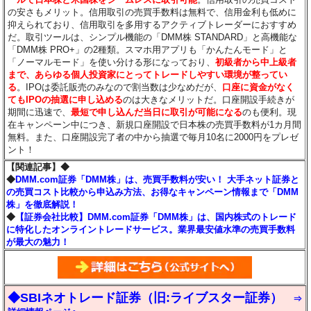
の安さもメリット。信用取引の売買手数料は無料で、信用金利も低めに
抑えられており、信用取引を多用するアクティブトレーダーにおすすめ
だ。取引ツールは、シンプル機能の「DMM株 STANDARD」と高機能な
「DMM株 PRO+」の2種類。スマホ用アプリも「かんたんモード」と
「ノーマルモード」を使い分ける形になっており、
初級者から中上級者
まで、あらゆる個人投資家にとってトレードしやすい環境が整ってい
る
。IPOは委託販売のみなので割当数は少なめだが、
口座に資金がなく
てもIPOの抽選に申し込める
のは大きなメリットだ。口座開設手続きが
期間に迅速で、
最短で申し込んだ当日に取引が可能になる
のも便利。現
在キャンペーン中につき、新規口座開設で日本株の売買手数料が1カ月間
無料。また、口座開設完了者の中から抽選で毎月10名に2000円をプレゼ
ント！
【関連記事】◆
◆
DMM.com証券「DMM株」は、売買手数料が安い！ 大手ネット証券と
の売買コスト比較から申込み方法、お得なキャンペーン情報まで「DMM
株」を徹底解説！
◆
【証券会社比較】DMM.com証券「DMM株」は、国内株式のトレード
に特化したオンライントレードサービス。業界最安値水準の売買手数料
が最大の魅力！
◆SBIネオトレード証券（旧:ライブスター証券）
⇒