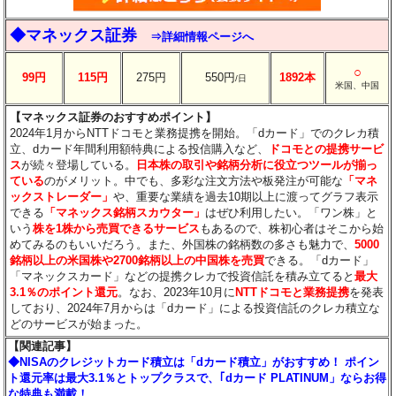
◆マネックス証券
⇒詳細情報ページへ
○
99円
115円
275円
550円
1892本
/日
米国、中国
【マネックス証券のおすすめポイント】
2024年1月からNTTドコモと業務提携を開始。「dカード」でのクレカ積
立、dカード年間利用額特典による投信購入など、
ドコモとの提携サービ
ス
が続々登場している。
日本株の取引や銘柄分析に役立つツールが揃っ
ている
のがメリット。中でも、多彩な注文方法や板発注が可能な
「マネ
ックストレーダー」
や、重要な業績を過去10期以上に渡ってグラフ表示
できる
「マネックス銘柄スカウター」
はぜひ利用したい。「ワン株」と
いう
株を1株から売買できるサービス
もあるので、株初心者はそこから始
めてみるのもいいだろう。また、外国株の銘柄数の多さも魅力で、
5000
銘柄以上の米国株や2700銘柄以上の中国株を売買
できる。「dカード」
「マネックスカード」などの提携クレカで投資信託を積み立てると
最大
3.1％のポイント還元
。なお、2023年10月に
NTTドコモと業務提携
を発表
しており、2024年7月からは「dカード」による投資信託のクレカ積立な
どのサービスが始まった。
【関連記事】
◆NISAのクレジットカード積立は「dカード積立」がおすすめ！ ポイン
ト還元率は最大3.1％とトップクラスで、｢dカード PLATINUM」ならお得
な特典も満載！