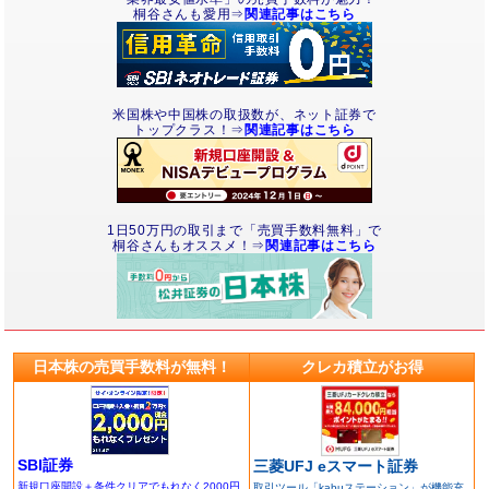
桐谷さんも愛用⇒
関連記事はこちら
米国株や中国株の取扱数が、ネット証券で
トップクラス！⇒
関連記事はこちら
1日50万円の取引まで「売買手数料無料」で
桐谷さんもオススメ！⇒
関連記事はこちら
日本株の売買手数料が無料！
クレカ積立がお得
SBI証券
三菱UFJ eスマート証券
新規口座開設＋条件クリアでもれなく2000円
取引ツール「kabuステーション」が機能充