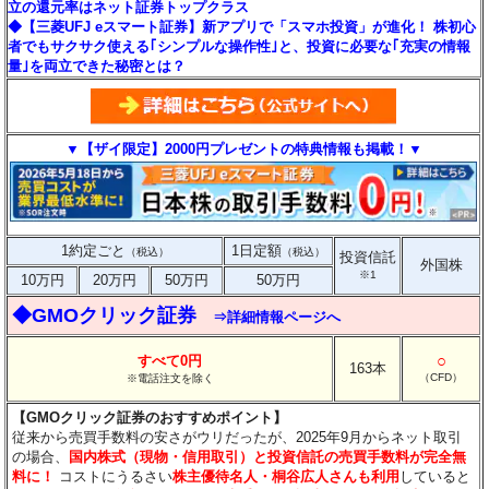
立の還元率はネット証券トップクラス
◆【三菱UFJ eスマート証券】新アプリで「スマホ投資」が進化！ 株初心
者でもサクサク使える｢シンプルな操作性｣と、投資に必要な｢充実の情報
量｣を両立できた秘密とは？
▼【ザイ限定】2000円プレゼントの特典情報も掲載！▼
1約定ごと
1日定額
（税込）
（税込）
投資信託
外国株
※1
10万円
20万円
50万円
50万円
◆GMOクリック証券
⇒詳細情報ページへ
○
すべて0円
163本
（CFD）
※電話注文を除く
【GMOクリック証券のおすすめポイント】
従来から売買手数料の安さがウリだったが、2025年9月からネット取引
の場合、
国内株式（現物・信用取引）と投資信託の売買手数料が完全無
料に！
コストにうるさい
株主優待名人・桐谷広人さんも利用
していると