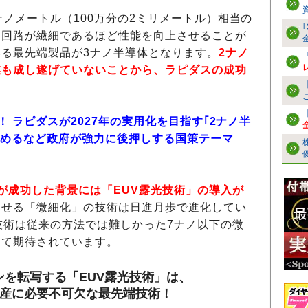
ノメートル（100万分の2ミリメートル）相当の
は回路が繊細であるほど性能を向上させることが
る最先端製品が3ナノ半導体となります。
2ナノ
業も成し遂げていないことから、ラピダスの成功
！ ラピダスが2027年の実用化を目指す｢2ナノ半
を決めるなど政府が強力に後押しする国策テーマ
が成功した背景には「EUV露光技術」の導入が
させる「微細化」の技術は日進月歩で進化してい
技術は従来の方法では難しかった7ナノ以下の微
して期待されています。
を転写する「EUV露光技術」は、
量産に必要不可欠な最先端技術！