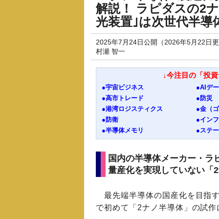
解説！ ラピダスの2
光装置｣は次世代半導
2025年7月24日公開（2026年5月22日
村瀬 智一
↓今注目の「投
●宇宙ビジネス
●AIデ
●高市トレード
●防災
●港湾ロジスティクス
●金（
●防衛
●イン
●半導体メモリ
●ステ
国内の半導体メーカー・ラ
量産化を実現していない「
最先端半導体の国産化を目指す
で初めて「2ナノ半導体」の試作