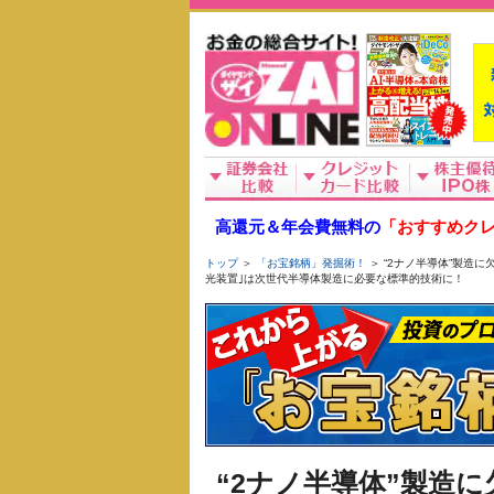
高還元＆年会費無料の
「おすすめクレ
トップ
＞
「お宝銘柄」発掘術！
＞ “2ナノ半導体”製造
光装置｣は次世代半導体製造に必要な標準的技術に！
“2ナノ半導体”製造