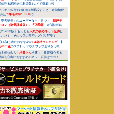
資信託＆米国株の取扱数｣などで徹底比較！
｢SBI新生銀行｣で新規口座開設すると、定期預金
金利が
1年もの年1.55％
に!
「楽天証券」のユーザーなら、誰でも
「日経テ
レコン（楽天証券版）」「四季報」
が閲覧可能
【2026年版】もっとも
人気のあるネット証券
は
ここだ！ その人気の秘密もズバリ解説！
【FX初心者におすすめの
FX会社ランキング
！】
全40口座
のスプレッドやスワップ金利を比較！
株主優待名人・
桐谷さん
推薦！ 投資初心者＆
優待初心者におすすめのネット証券はココ！