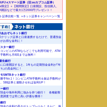
UFJ eスマート証券（旧:auカブコム証券）
ai限定】＋【期間限定】口座開設、投信購入、
SA開設などで最大1万2000円プレゼント！
ット証券比較一覧
»ネット証券キャンペーン一覧
Oあおぞらネット銀行
MOクリック証券と口座連携するだけで、普通預金
利がお得な金利に！
京スター銀行
コンビニのATMならどこでも利用可能で、ATM
金手数料も月8回までは無料！
I新生銀行
規に口座開設すると、1年もの定期預金金利が｢年
55％｣の高金利に！
モSMTBネット銀行
勝手No.1！コンビニATM手数料＆振込手数料が
、SBI証券と連動させれば金利UP！
ニー銀行
貨預金や海外利用に強みを持つ銀行！ 各種顧客
足度調査では常に高い評価を獲得！
J銀行
期預金の金利の高さがトップレベル！ さらに、振