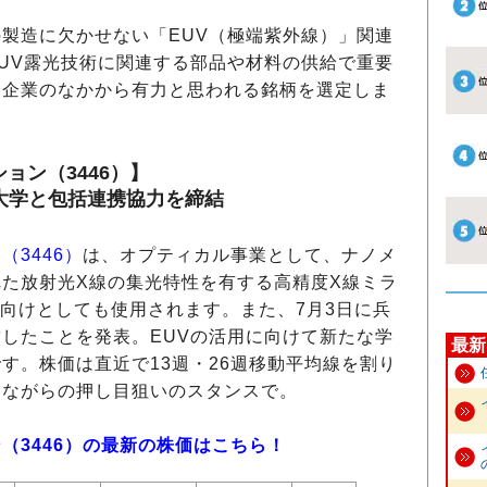
製造に欠かせない「EUV（極端紫外線）」関連
UV露光技術に関連する部品や材料の供給で重要
た企業のなかから有力と思われる銘柄を選定しま
ョン（3446）】
大学と包括連携協力を締結
3446）
は、オプティカル事業として、ナノメ
た放射光X線の集光特性を有する高精度X線ミラ
V向けとしても使用されます。また、7月3日に兵
したことを発表。EUVの活用に向けて新たな学
最新
す。株価は直近で13週・26週移動平均線を割り
めながらの押し目狙いのスタンスで。
（3446）の最新の株価はこちら！