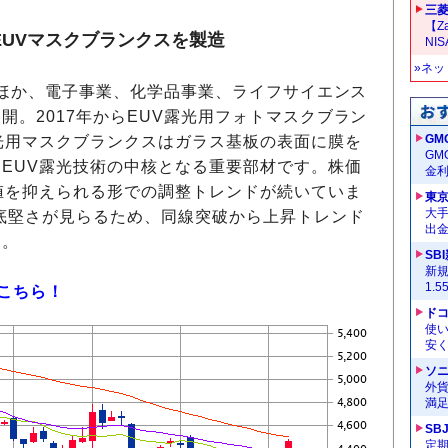
三菱
【Z
EUVマスクブランクスを製造
NI
»ネ
ほか、電子事業、化学品事業、ライフサイエンス
開。2017年からEUV露光用フォトマスクブラン
GM
光用マスクブランクスはガラス基板の表面に膜を
G
EUV露光技術の中核となる重要部材です。株価
金
値を抑えられる形での調整トレンドが続いていま
東
大手
の底堅さが見らるため、同線突破から上昇トレンド
出
す。
SB
新
1.
はこちら！
ドコ
使い
安く
ソ
外
満
SB
定