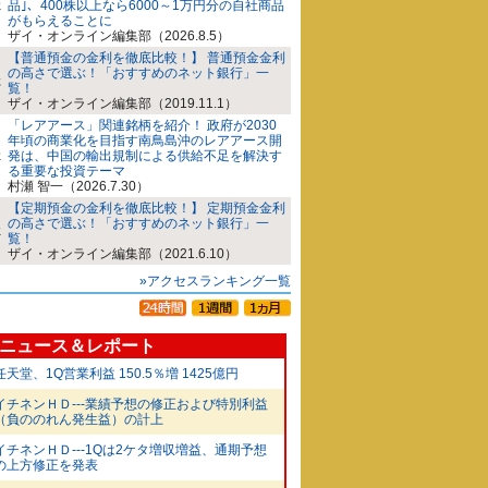
品｣、400株以上なら6000～1万円分の自社商品
がもらえることに
ザイ・オンライン編集部（2026.8.5）
【普通預金の金利を徹底比較！】 普通預金金利
の高さで選ぶ！「おすすめのネット銀行」一
覧！
ザイ・オンライン編集部（2019.11.1）
「レアアース」関連銘柄を紹介！ 政府が2030
年頃の商業化を目指す南鳥島沖のレアアース開
発は、中国の輸出規制による供給不足を解決す
る重要な投資テーマ
村瀬 智一（2026.7.30）
【定期預金の金利を徹底比較！】 定期預金金利
の高さで選ぶ！「おすすめのネット銀行」一
覧！
ザイ・オンライン編集部（2021.6.10）
»アクセスランキング一覧
ニュース＆レポート
任天堂、1Q営業利益 150.5％増 1425億円
イチネンＨＤ---業績予想の修正および特別利益
（負ののれん発生益）の計上
イチネンＨＤ---1Qは2ケタ増収増益、通期予想
の上方修正を発表