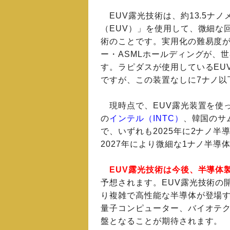
EUV露光技術は、約13.5ナ
（EUV）」を使用して、微細な
術のことです。実用化の難易度
ー・ASMLホールディングが、
す。ラピダスが使用しているEU
ですが、この装置なしに7ナノ以
現時点で、EUV露光装置を使
の
インテル（INTC）
、韓国のサ
で、いずれも2025年に2ナノ半
2027年により微細な1ナノ半
EUV露光技術は今後、半導体
予想されます。EUV露光技術の
り複雑で高性能な半導体が登場す
量子コンピューター、バイオテ
盤となることが期待されます。