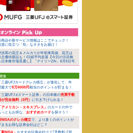
新商品や新サービス情報はここでチェック！
投資に役立つ「旬」なネタをお届け！
好決算の花王＆メルカリが年初来高値、花王は
株主優待新設も！/日経平均反落【今日の注目株
＆日本株市場見通し】「デイリーZAi」8月6日号
ics
「三菱UFJカードクレカ積立」が進化して、年
間最大で
8万4000円
相当のポイントが貯まる！
「三菱UFJ eスマート証券」の日本株の
売買手数
料が完全無料（0円）
に引き下げられる！
「アメリカン・エキスプレス」
のカードの中で
もっともお得な、
おすすめカード
を探そう！
新NISAのクレカ積立
で、より多くのポイントが
貯まるお得な証券会社はどこ？
「新NISA」
おすすめ証券会社は？｢手数料｣｢投