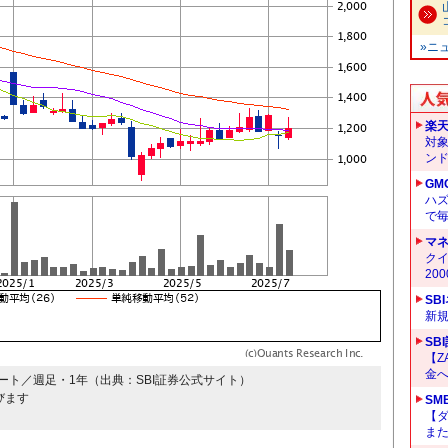
»ニ
楽
対
ン
GM
ハ
で
マ
クイ
20
SB
新
SB
【Z
金へ
ート／週足・1年（出典：SBI証券公式サイト）
びます
SM
【
ま