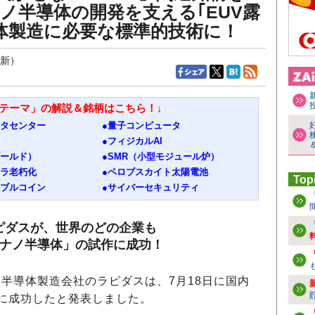
ナノ半導体の開発を支える｢EUV露
体製造に必要な標準的技術に！
更新）
資テーマ」の解説＆銘柄はこちら！↓
ータセンター
●量子コンピュータ
●フィジカルAI
ゴールド）
●SMR（小型モジュール炉）
フラ老朽化
●ペロブスカイト太陽電池
Top
ーブルコイン
●サイバーセキュリティ
ピダスが、世界のどの企業も
2ナノ半導体」の試作に成功！
半導体製造会社のラピダスは、7月18日に国内
に成功したと発表しました。