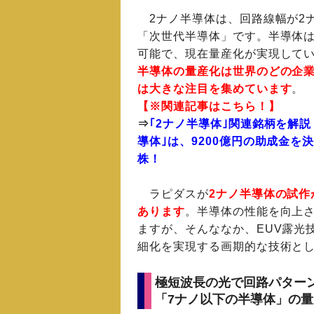
2ナノ半導体は、回路線幅が2ナ
「次世代半導体」です。半導体
可能で、現在量産化が実現してい
半導体の量産化は世界のどの企
は大きな注目を集めています
。
【※関連記事はこちら！】
⇒
｢2ナノ半導体｣関連銘柄を解説
導体｣は、9200億円の助成金
株！
ラピダスが
2ナノ半導体の試作
あります
。半導体の性能を向上
ますが、そんななか、EUV露光
細化を実現する画期的な技術と
極短波長の光で回路パターン
「7ナノ以下の半導体」の