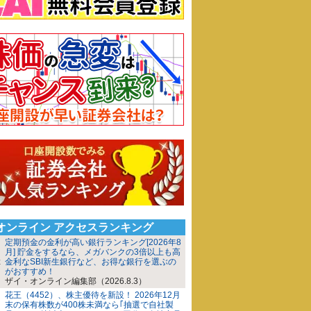
iオンライン アクセスランキング
定期預金の金利が高い銀行ランキング[2026年8
月] 貯金をするなら、メガバンクの3倍以上も高
金利なSBI新生銀行など、お得な銀行を選ぶの
がおすすめ！
ザイ・オンライン編集部（2026.8.3）
花王（4452）、株主優待を新設！ 2026年12月
末の保有株数が400株未満なら｢抽選で自社製