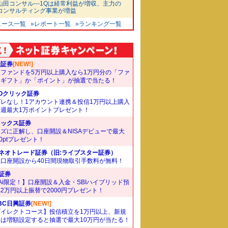
山田コンサル---1Qは経常利益が増収、主力の
コンサルティング事業が増益
ュース一覧
»レポート一覧
»ランキング一覧
天証券
[NEW!]
象ファンドを5万円以上購入なら1万円分の「ファ
ドギフト」か「ポイント」が抽選で当たる！
Oクリック証券
ズレなし！1アカウント連携＆投信1万円以上購入
毎週最大1万ポイントプレゼント！
ネックス証券
ズに正解し、口座開設＆NISAデビューで最大
00ptプレゼント！
Iネオトレード証券（旧:ライブスター証券）
規口座開設から40日間現物取引手数料が無料！
I証券
Ai限定！】口座開設＆入金・SBIハイブリッド預
2万円以上振替で2000円プレゼント！
BC日興証券
[NEW!]
ダイレクトコース】投信積立を1万円以上、新規
たは増額設定すると抽選で最大10万円が当たる！