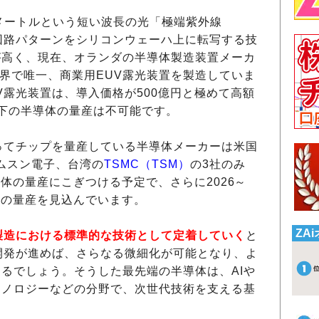
ノメートルという短い波長の光「極端紫外線
回路パターンをシリコンウェーハ上に転写する技
が高く、現在、オランダの半導体製造装置メーカ
世界で唯一、商業用EUV露光装置を製造していま
V露光装置は、導入価格が500億円と極めて高額
下の半導体の量産は不可能です。
ってチップを量産している半導体メーカーは米国
ムスン電子、台湾の
TSMC（TSM）
の3社のみ
導体の量産にこぎつける予定で、さらに2026～
導体の量産を見込んでいます。
ZA
製造における標準的な技術として定着していく
と
開発が進めば、さらなる微細化が可能となり、よ
るでしょう。そうした最先端の半導体は、AIや
クノロジーなどの分野で、次世代技術を支える基