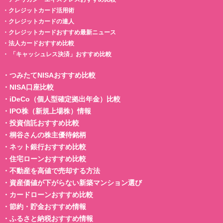
・
クレジットカード活用術
・
クレジットカードの達人
・
クレジットカードおすすめ最新ニュース
・
法人カードおすすめ比較
・
「キャッシュレス決済」おすすめ比較
・
つみたてNISAおすすめ比較
・
NISA口座比較
・
iDeCo（個人型確定拠出年金）比較
・
IPO株（新規上場株）情報
・
投資信託おすすめ比較
・
桐谷さんの株主優待銘柄
・
ネット銀行おすすめ比較
・
住宅ローンおすすめ比較
・
不動産を高値で売却する方法
・
資産価値が下がらない新築マンション選び
・
カードローンおすすめ比較
・
節約・貯金おすすめ情報
・
ふるさと納税おすすめ情報