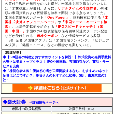
の買付手数料が無料なのもお得だ。米国株を積立購入したい人に
は「米株積立」が便利。さらに、
リアルタイムの米国株価
、48種
類の米国指数および板情報を無料で閲覧できる点もメリットだ。
米国企業情報のレポート
「One Pager」
、銘柄検索に使える
「米
国株式決算スケジュールページ」
や
「米国テーマ・キーワード検
索」
、上場予定銘柄を紹介する
「IPOスピードキャッチ！（米
国・中国）」
米国株のAI投資情報や保有銘柄関連のクーポン配信
などが受けられる
「米株クーポン」
など情報サービスも多彩。
「SBI 証券 米国株アプリ」は「米国市場ランキング」「ビジュア
ル決算」「銘柄ニュース」などの機能が充実している。
【関連記事】
◆【SBI証券の特徴とおすすめポイントを解説！】株式投資の売買手数料
の安さは業界トップクラス！ IPOや米国株、夜間取引など、商品・サー
ビスも充実
◆「株初心者＆株主優待初心者が口座開設するなら、おすすめのネット
証券はどこですか？」桐谷さんのおすすめは松井、SBI、東海東京の3
社！
◆楽天証券
⇒詳細情報ページへ
米国株の取扱銘柄数
取扱手数料
（税込）