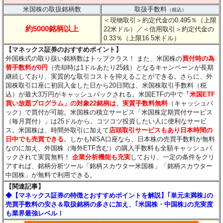
米国株の取扱銘柄数
取扱手数料
（税込）
＜現物取引＞約定代金の0.495％（上限
約5000銘柄以上
22米ドル）
／＜信用取引＞約定代金の
0.33％（上限16.5米ドル）
【マネックス証券のおすすめポイント】
外国株式の取り扱い銘柄数はトップクラス！ また、米国株の
買付時の為
替手数料が0円
（売却時は1ドルあたり25銭）となるキャンペーンが長期
継続しており、実質的な取引コストを抑えることができる。さらに、外
国株取引口座に初回入金した日から20日間は、米国株取引手数料（税
込）が最大3万円がキャッシュバックされる。米国ETFの中で
「米国ETF
買い放題プログラム」の対象22銘柄は、実質手数料無料
（キャッシュバ
ック）で買付が可能。米国株の積立サービス「米国株定期買付サービス
（毎月買付）」は25ドルから。コツコツ投資したい人に便利なサービ
ス。米国株は、時間外取引に加えて
店頭取引サービスもあり日本時間の
日中でも売買できる
。しかもNISA口座なら、日本株の売買手数料が無料
なのに加え、外国株（海外ETF含む）の購入手数料も全額キャッシュバ
ックされて実質無料！
企業分析機能も充実
しており、一定の条件をクリ
アすれば、銘柄分析ツール「銘柄スカウター米国株」「銘柄スカウター
中国株」が無料で利用できる。
【関連記事】
◆【マネックス証券の特徴とおすすめポイントを解説】｢単元未満株｣の
売買手数料の安さ＆取扱銘柄の多さに加え、｢米国株・中国株｣の充実度
も業界最強レベル！