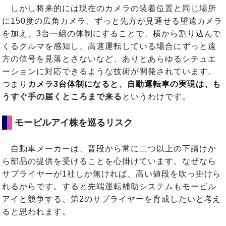
しかし将来的には現在のカメラの装着位置と同じ場所
に150度の広角カメラ、ずっと先方が見通せる望遠カメラ
を加え、3台一組の体制にすることで、横から割り込んで
くるクルマを感知し、高速運転している場合にずっと遠
方の信号を見落とさないなど、ありとあらゆるシチュエ
ーションに対応できるような技術が開発されています。
つまり
カメラ3台体制になると、自動運転車の実現は、も
うすぐ手の届くところまで来る
というわけです。
モービルアイ株を巡るリスク
自動車メーカーは、普段から常に二つ以上の下請けか
ら部品の提供を受けることを心掛けています。なぜなら
サプライヤーが1社しか無ければ、高い値段を吹っ掛けら
れるからです。すると先端運転補助システムもモービル
アイと競争する、第2のサプライヤーを育成したいと考え
ると思われます。