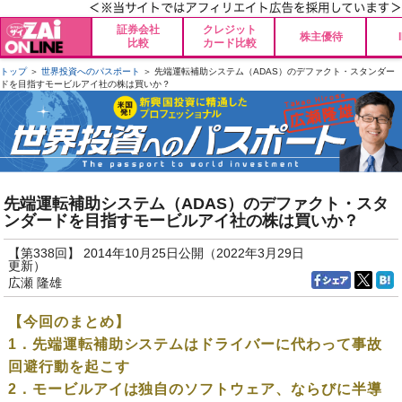
証券会社
クレジット
株主優待
比較
カード比較
トップ
＞
世界投資へのパスポート
＞ 先端運転補助システム（ADAS）のデファクト・スタンダー
ドを目指すモービルアイ社の株は買いか？
先端運転補助システム（ADAS）のデファクト・スタ
ンダードを目指すモービルアイ社の株は買いか？
【第338回】 2014年10月25日公開（2022年3月29日
更新）
広瀬 隆雄
【今回のまとめ】
1．先端運転補助システムはドライバーに代わって事故
回避行動を起こす
2．モービルアイは独自のソフトウェア、ならびに半導