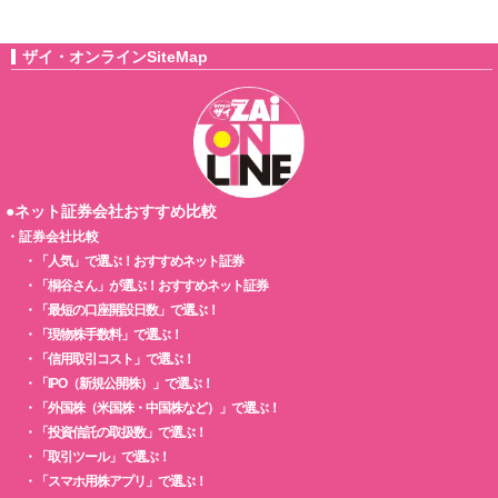
ザイ・オンラインSiteMap
●ネット証券会社おすすめ比較
・
証券会社比較
・
「人気」で選ぶ！おすすめネット証券
・
「桐谷さん」が選ぶ！おすすめネット証券
・
「最短の口座開設日数」で選ぶ！
・
「現物株手数料」で選ぶ！
・
「信用取引コスト」で選ぶ！
・
「IPO（新規公開株）」で選ぶ！
・
「外国株（米国株・中国株など）」で選ぶ！
・
「投資信託の取扱数」で選ぶ！
・
「取引ツール」で選ぶ！
・
「スマホ用株アプリ」で選ぶ！