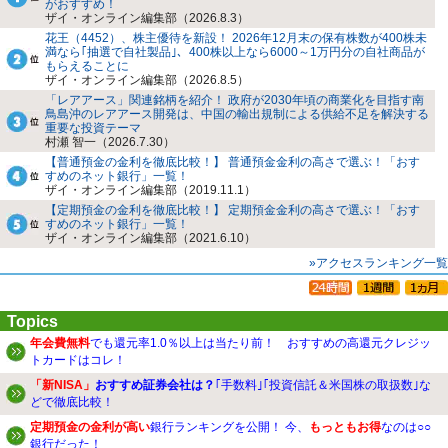
がおすすめ！
ザイ・オンライン編集部（2026.8.3）
花王（4452）、株主優待を新設！ 2026年12月末の保有株数が400株未
満なら｢抽選で自社製品｣、400株以上なら6000～1万円分の自社商品が
もらえることに
ザイ・オンライン編集部（2026.8.5）
「レアアース」関連銘柄を紹介！ 政府が2030年頃の商業化を目指す南
鳥島沖のレアアース開発は、中国の輸出規制による供給不足を解決する
重要な投資テーマ
村瀬 智一（2026.7.30）
【普通預金の金利を徹底比較！】 普通預金金利の高さで選ぶ！「おす
すめのネット銀行」一覧！
ザイ・オンライン編集部（2019.11.1）
【定期預金の金利を徹底比較！】 定期預金金利の高さで選ぶ！「おす
すめのネット銀行」一覧！
ザイ・オンライン編集部（2021.6.10）
»アクセスランキング一覧
Topics
年会費無料
でも還元率1.0％以上は当たり前！ おすすめの高還元クレジッ
トカードはコレ！
「新NISA」
おすすめ証券会社は？
｢手数料｣｢投資信託＆米国株の取扱数｣な
どで徹底比較！
定期預金の金利が高い
銀行ランキングを公開！ 今、
もっともお得
なのは○○
銀行だった！