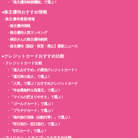
・
「株主優待検索機能」で選ぶ！
●株主優待おすすめ情報
・
株主優待最新情報
・
株主優待情報
・
株主優待人気ランキング
・
桐谷さんの株主優待銘柄
・
株主優待【新設・変更・廃止】最新ニュース
●クレジットカードおすすめ比較
・
クレジットカード比較
・
「達人おすすめ」の最強クレジットカード！
・
「還元率の高さ」で選ぶ！
・
「人気」で選ぶ！おすすめクレジットカード
・
「年会費無料＆高還元」で選ぶ！
・
「マイルの貯まりやすさ」で選ぶ！
・
「ゴールドカード」で選ぶ！
・
「プラチナカード」で選ぶ！
・
「海外旅行保険（自動付帯）」で選ぶ！
・
「即日発行～翌日発行」で選ぶ！
・
「ETCカード」で選ぶ！
・
アメリカン・エキスプレスおすすめ比較