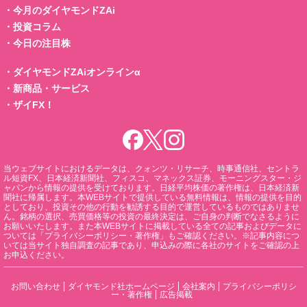
・
今月のダイヤモンドZAi
・
投資コラム
・
今日の注目株
・
ダイヤモンドZAiオンラインα
・
新商品・サービス
・
ザイFX！
当ウェブサイトにおけるデータは、クォンツ・リサーチ、時事通信社、セントラ
ル短資FX、日本経済新聞社、フィスコ、マネックス証券、モーニングスター・ジ
ャパンから情報の提供を受けております。日経平均株価の著作権は、日本経済新
聞社に帰属します。本WEBサイトで提供している無料情報は、情報の提供を目的
としており、投資その他の行動を勧誘する目的で運営しているものではありませ
ん。銘柄の選択、売買価格等の投資の最終決定は、ご自身の判断でなさるように
お願いいたします。また本WEBサイトに掲載している全ての記事およびデータに
ついては「プライバシーポリシー・著作権」もご確認ください。※記事内容につ
いては当サイト独自調査の記事であり、申込みの際に各社のサイトをご確認の上
お申込ください。
お問い合わせ
ダイヤモンド社ホームページ
会社案内
プライバシーポリシ
ー・著作権
広告掲載