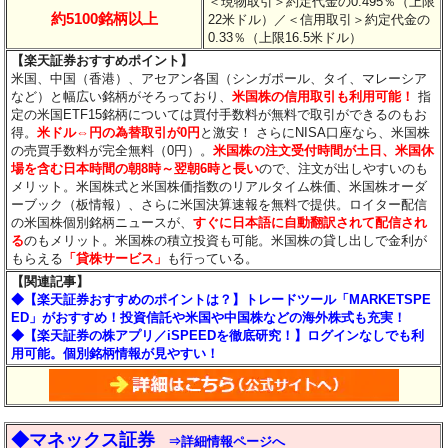
＜現物取引＞約定代金の0.495％（上限
約5100銘柄以上
22米ドル）
／＜信用取引＞約定代金の
0.33％（上限16.5米ドル）
【楽天証券おすすめポイント】
米国、中国（香港）、アセアン各国（シンガポール、タイ、マレーシア
など）と幅広い銘柄がそろっており、
米国株の信用取引も利用可能！
指
定の米国ETF15銘柄については買付手数料が無料で取引ができるのもお
得。
米ドル⇔円の為替取引が0円
と激安！ さらにNISA口座なら、米国株
の売買手数料が完全無料（0円）。
米国株の注文受付時間が土日、米国休
場を含む日本時間の朝8時～翌朝6時と長い
ので、注文が出しやすいのも
メリット。米国株式と米国株価指数のリアルタイム株価、米国株オーダ
ーブック（板情報）、さらに米国決算速報を無料で提供。ロイター配信
の米国株個別銘柄ニュースが、
すぐに日本語に自動翻訳されて配信され
る
のもメリット。米国株の積立投資も可能。米国株の貸し出しで金利が
もらえる
「貸株サービス」
も行っている。
【関連記事】
◆
【楽天証券おすすめのポイントは？】トレードツール「MARKETSPE
ED」がおすすめ！投資信託や米国や中国株などの海外株式も充実！
◆【楽天証券の株アプリ／iSPEEDを徹底研究！】ログインなしでも利
用可能。個別銘柄情報が見やすい！
◆マネックス証券
⇒詳細情報ページへ