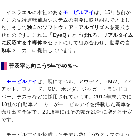
イスラエルに本社のある
モービルアイ
は、15年も前か
らこの先端運転補助システムの開発に取り組んできまし
た。そして
独自のソフトウェア・アルゴリズム
を完成さ
せたのです。これに
「EyeQ」
と呼ばれる、
リアルタイム
に反応する半導体
をセットにして組み合わせ、世界の自
動車メーカーに提供しています。
普及率は向こう5年で40％へ
モービルアイ
は、既にオペル、アウディ、BMW、フィ
アット、フォード、GM、ホンダ、ジャガー・ランドロー
バー、テスラなどに採用されています。2014年末までに
18社の自動車メーカーがモービルアイを搭載した新車を
売り出す予定で、2016年にはその数が20社に増える予定
です。
モービルアイを搭載したモデル数は下のグラフのよう