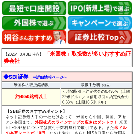
「米国株」取扱数が多いおすすめ証
【2026年8月3日時点】
券会社
◆SBI証券
⇒詳細情報ページへ
米国株の取扱銘柄数
取扱手数料
（税込）
＜現物取引＞約定代金の0.495％（上限
約4850銘柄以上
22米ドル）
／＜信用取引＞約定代金の
0.33％（上限16.5米ドル）
【SBI証券のおすすめポイント】
ネット証券最大手の一社だけあって、米国から中国、韓国、アセ
アン各国まで、
外国株式のラインナップの広さはダントツ！
米国
ETF10銘柄については買付手数料無料で取引できる。また
米ドル
の為替レートが「0円」
なのも魅力。さらにNISA口座なら米国株