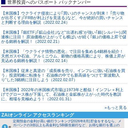
世界投資へのパスポート バックナンバー
【米国株】ウクライナ侵攻により｢買い｣のチャンスが到来！ ｢売り物
が出尽くす｣｢FRBが利上げを見送る｣など、今が絶好の買いチャンス
と判断する理由を解説（2022.02.24）
【米国株】｢銀ETF｣｢鉱山会社｣など“出遅れ感”が強い｢銀(シルバー)｣関
連株に注目！ 原油価格が上がっても横ばいが続く｢銀｣の価格上昇で儲
かる銘柄を解説！（2022.02.21）
【米国株】「ウクライナ情勢の悪化」で注目を集める4銘柄を紹介！
天然ガスや石油、アルミニウム、穀物の価格高騰により、株価上昇が
見込める銘柄を解説！（2022.02.14）
【米国株】従来と真逆の「成長株を売り、インフレに強い石油株を買
う」投資戦略に転換を！ 石油株の中でも新高値をつけて“新波動入
り”した3銘柄に注目しよう（2022.02.07）
【米国株】2022年の米国株式市場は1973年と酷似！インフレ＋利上
げでグロース株が下落して、石油株と金鉱株が上がった時代を教訓
に、相場を見極めよう！（2022.01.31）
»もっと見る
ZAiオンライン アクセスランキング
定期預金の金利が高い銀行ランキング[2026年8月] 貯金をするなら、メ
ガバンクの3倍以上も高金利なSBI新生銀行など、お得な銀行を選ぶの