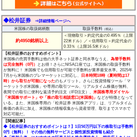
◆松井証券
⇒詳細情報ページへ
米国株の取扱銘柄数
取扱手数料
（税込）
＜現物取引＞約定代金の0.495％（上限
約4950銘柄以上
22米ドル）
／＜信用取引＞約定代金の
0.33％（上限16.5米ドル）
【松井証券のおすすめポイント】
米国株の売買手数料は他の大手ネット証券と同水準なうえ、
為替手数料
は完全無料（0円）
とお得！さらにNISA口座では、米国株の取扱手数料
が無料に！ 米国株でも信用取引が可能で手数料が業界最安水準。2025年
7月から米国株のプレマーケットに対応し、
日本時間18時（夏時間は17
時）から取引が可能になった
のもメリット。さらに投資情報ツール「マ
ーケットラボ米国株」や専用の取引ツール、リアルタイム株価が無料、
夜間での取引に便利な返済予約注文（IFD注文）、
米国株専用ダイヤル
「米国株サポート」や「株の取引相談窓口(米国株)」
などが特徴となって
いる。また、米国株専用の「松井証券 米国株アプリ」は、リアルタイム
株価の表示に加え、米国株の情報収集から資産管理、取引までスマホで
対応可能だ。
【関連記事】
◆【松井証券のおすすめポイントは？】1日50万円以下の株取引は手数料
0円（無料）！ その他の無料サービスと個性派投資情報も紹介