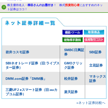
株主優待名人・
桐谷さんのお墨付き
！ 株式
投資初心者
におすすめのネッ
ト証券はココ！
SMBC日興証
岩井コスモ証券
SBI証券
券
SBIネオトレード証券（旧:ライブス
GMOクリッ
立花証券
ター証券）
ク証券
マネックス
DMM.com証券「DMM株」
松井証券
証券
三菱UFJ eスマート証券（旧:auカ
楽天証券
ブコム証券）
»ネット証券比較へ