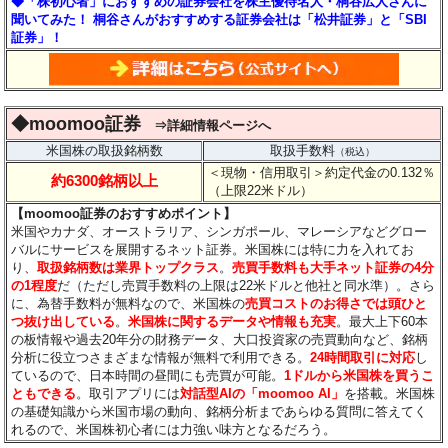
◆「株初心者」におすすめの証券会社を株主優待名人・桐谷広人さんに
聞いてみた！ 桐谷さんがおすすめする証券会社は「松井証券」と「SBI
証券」！
◆moomoo証券
⇒詳細情報ページへ
米国株の取扱銘柄数
取扱手数料
（税込）
＜現物・信用取引＞約定代金の0.132％
約6300銘柄以上
（上限22米ドル）
【moomoo証券のおすすめポイント】
米国やカナダ、オーストラリア、シンガポール、マレーシアなどグロー
バルにサービスを展開するネット証券。米国株には特に力を入れてお
り、
取扱銘柄数は業界トップクラス
。
売買手数料も大手ネット証券の4分
の1程度
だ（ただし売買手数料の上限は22米ドルと他社と同水準）。さら
に、為替手数料が無料なので、米国株の
売買コストのお得さでは頭ひと
つ抜け出している
。
米国株に関するデータや情報も充実
。最大上下60本
の板情報や過去20年分の財務データ、大口投資家の売買動向など、銘柄
分析に役立つさまざまな情報が無料で利用できる。
24時間取引に対応
し
ているので、日本時間の昼間にも売買が可能。
1ドルから米国株を買うこ
ともできる
。取引アプリには
対話型AIの「moomoo AI」
を搭載。米国株
の基礎知識から米国市場の動向、銘柄分析まであらゆる質問に答えてく
れるので、米国株初心者には力強い味方となるだろう。