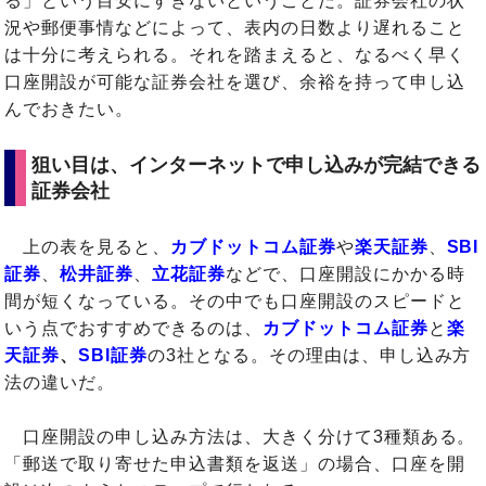
る」という目安にすぎないということだ。証券会社の状
況や郵便事情などによって、表内の日数より遅れること
は十分に考えられる。それを踏まえると、なるべく早く
口座開設が可能な証券会社を選び、余裕を持って申し込
んでおきたい。
狙い目は、インターネットで申し込みが完結できる
証券会社
上の表を見ると、
カブドットコム証券
や
楽天証券
、
SBI
証券
、
松井証券
、
立花証券
などで、口座開設にかかる時
間が短くなっている。その中でも口座開設のスピードと
いう点でおすすめできるのは、
カブドットコム証券
と
楽
天証券
、
SBI証券
の3社となる。その理由は、申し込み方
法の違いだ。
口座開設の申し込み方法は、大きく分けて3種類ある。
「郵送で取り寄せた申込書類を返送」の場合、口座を開