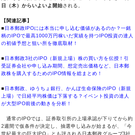
日（木）からいよいよ開始
される。
【関連記事】
■
日本郵政IPOには本当に申し込む価値があるのか？一銘
柄のIPOで最高1000万円稼いだ実績を持つIPO投資の達人
の初値予想と狙い所を徹底取材！
■
日本郵政3社のIPO（新規上場）株の買い方を伝授！引
受証券会社や申し込み期間、想定売出価格など、日本郵
政株を購入するためのIPO情報を総まとめ！
■
日本郵政、ゆうちょ銀行、かんぽ生命保険のIPO（新規
上場）で日経平均株価は下落する？イベント投資の達人
が大型IPO前後の動きを分析！
通常のIPOでは、証券取引所の上場承認が下りてから約
2週間で仮条件が決定し、抽選申し込みが始まるが、「今
世紀最大の巨大IPO」とも評される日本郵政グループ3社