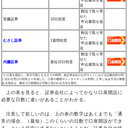
申込書類を返
送
郵送で取り寄
せた
安藤証券
10日程度
申込書類を返
送
郵送で取り寄
せた
むさし証券
1週間程度
申込書類を返
送
郵送で取り寄
せた
内藤証券
最短10日程度
申込書類を返
送
※ 口座を開設し，取引可能となるまでの時間。各証券会社の公式サイトにおける記載内容や問
い合わせ窓口の回答より作成した。口座の種類やインターネットを利用した申し込み方法が複数
ある場合は、最短で口座開設が可能と思われる方法を選択。
上の表を見ると、証券会社によってかなり口座開設に
必要な日数に違いがあることがわかる。
注意して欲しいのは、上の表の数字はあくまでも「通
常の場合、（最短）このくらいの日数で口座開設ができ