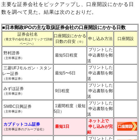
主要な証券会社をピックアップし、口座開設にかかる日
数を調べて見た。結果は次のとおりだ。
■日本郵政IPOの主な取扱証券会社の口座開設にかかる日数
証券会社名
口座開設にかかる
申し込み方法
口座開設
（青文字の会社名はクリックで詳細
日数の目安
（※）
ページへ）
プリントした
野村證券
最短5日程度
申込書類を郵
（主幹事証券）
送
プリントした
三菱UFJモルガン・スタン
最短5〜6日
申込書類を郵
レー証券
送
（主幹事
証券
）
プリントした
みずほ証券
9日程度
申込書類を郵
（主幹事
証券
）
送
プリントした
1週間程度（最短
SMBC日興証券
申込書類を郵
5日）
（主幹事証券）
送
ネット上で
カブドットコム証券
最短1日
申し込みが完
（主幹事証券のグループ会社）
結
プリントした