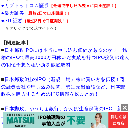
●カブドットコム証券
［最短で申し込み翌日に口座開設！］
●楽天証券
［最短2日で口座開設！］
●SBI証券
［最短2日で口座開設！］
（※クリックで公式サイトへ）
【関連記事】
■
日本郵政IPOには本当に申し込む価値があるのか？一銘
柄のIPOで最高1000万円稼いだ実績を持つIPO投資の達人
の初値予想と狙い所を徹底取材！
■
日本郵政3社のIPO（新規上場）株の買い方を伝授！引
受証券会社や申し込み期間、想定売出価格など、日本郵
政株を購入するためのIPO情報を総まとめ！
■
日本郵政、ゆうちょ銀行、かんぽ生命保険のIPO（新規
上場）で日経平均株価は下落する？イベント投資の達人
が大型IPO前後の動きを分析！