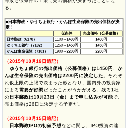
郵政も仮条件の上限で売出価格が決まったことにな
る。
■日本郵政・ゆうちょ銀行・かんぽ生命保険の売出価格が決
定！
仮条件
売出価格（公募価格）
日本郵政（6178）
1100～
1400円
1400円
ゆうちょ銀行（7182）
1250～
1450円
1450円
かんぽ生命保険（7181）
1900～
2200円
2200円
（2015年10月19日追記）
ゆうちょ銀行の売出価格（公募価格）は1450円
、
か
んぽ生命保険の売出価格は2200円に決定した
。それぞ
れ仮上限の上限で決まった形となり、国内外の投資家
による
需要が好調
だったことがうかがえる。残る1社
の
日本郵政は10月23日（金）まで申し込みが可能
で、
売出価格は26日に決定する予定だ。
（2015年10月15日追記）
日本郵政IPOの初値予想
などに関し、IPO投資の達