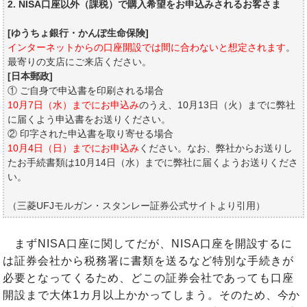
2. NISA口座以外（課税）で購入希望をお申込みされるお客さま
[ゆうちょ銀行・かんぽ生命保険]
インターネットからの口座開設では間に合わないと想定されます
。
最寄りの支店にご来店ください。
[日本郵政]
① ご自身で申込書を印刷される場合
10月7日（水）までにお申込み
のうえ、10月13日（火）までに弊社
に届くよう申込書をお送りください。
② 印字された申込書を取り寄せる場合
10月4日（日）までにお申込み
ください。なお、弊社からお送りし
たお手続書類は10月14日（水）までに弊社に届くようお送りくださ
い。
（三菱UFJモルガン・スタンレー証券公式サイトより引用）
まずNISA口座に関してだが、NISA口座を開設するに
は証券会社から税務署に書類を送るなど特別な手続きが
必要となってくるため、どこの証券会社であっても口座
開設まで大体1カ月以上かかってしまう。そのため、今か