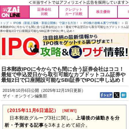
証券会社
クレジット
株主優待
比較
カード比較
トップ
＞
IPO株（新規上場株・新規公開株）で儲ける方法！
＞
IPO株の攻略＆裏ワザ情報！
＞ 日
本郵政IPOに今からでも間に合う証券会社はココ！最短で申込翌日から取引可能なカブドットコム証
券や最短2日で口座開設可能なSBI証券でIPOに申し込め！
日本郵政IPOに今からでも間に合う証券会社はココ！
最短で申込翌日から取引可能なカブドットコム証券や
最短2日で口座開設可能なSBI証券でIPOに申し込め！
2015年10月6日公開（2025年12月19日更新）
ザイ・オンライン編集部
（2015年11月6日追記）
［NEW!]
日本郵政グループ3社に関し、
上場後の値動きを分
析・予測する記事
を3本まとめて紹介。