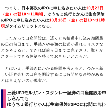
つまり、
日本郵政のIPOに申し込みたい人は
10月23日
（金）の朝10〜11時頃
、ゆうちょ銀行とかんぽ生命保険
のIPOに申し込みたい人は
10月16日（金）の朝10〜11時
頃
がタイムリミット
となる。
したがって口座開設は、遅くとも抽選申し込み期間最
終日の前日まで、手続きや書類の郵送が遅れるリスクな
どを考えると、できれば前々日までに完了させ、取引が
スタートできる体制を整えておきたいところだ。
とはいえ、手続きにかかる時間を考えると、今から新
しい証券会社の口座を開設するには時間的な余裕がある
とは言えないのが現実だ。
三菱UFJモルガン・スタンレー証券の口座開設を申
し込んでも
ゆうちょ銀行とかんぽ生命保険のIPOには間に合わ