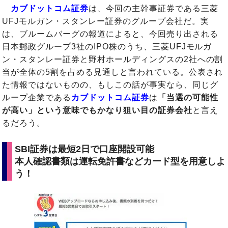
カブドットコム証券
は、今回の主幹事証券である三菱
UFJモルガン・スタンレー証券のグループ会社だ。実
は、ブルームバーグの報道によると、今回売り出される
日本郵政グループ3社のIPO株のうち、三菱UFJモルガ
ン・スタンレー証券と野村ホールディングスの2社への割
当が全体の5割を占める見通しと言われている。公表され
た情報ではないものの、もしこの話が事実なら、同じグ
ループ企業である
カブドットコム証券
は
「当選の可能性
が高い」という意味でもかなり狙い目の証券会社
と言え
るだろう。
SBI証券は最短2日で口座開設可能
本人確認書類は運転免許書などカード型を用意しよ
う！