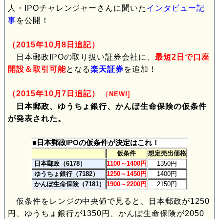
人・IPOチャレンジャーさんに聞いた
インタビュー記
事
を公開！
（2015年10月8日追記）
日本郵政IPOの取り扱い証券会社に、
最短2日で口座
開設＆取引可能
となる
楽天証券
を追加！
（2015年10月7日追記）
［NEW!]
日本郵政、ゆうちょ銀行、かんぽ生命保険の仮条件
が発表された。
■日本郵政IPOの仮条件が決定はこれ！
仮条件
想定売出価格
日本郵政（6178）
1100～1400円
1350円
ゆうちょ銀行（7182）
1250～1450円
1400円
かんぽ生命保険（7181）
1900～2200円
2150円
仮条件をレンジの中央値で見ると、日本郵政が1250
円、ゆうちょ銀行が1350円、かんぽ生命保険が2050