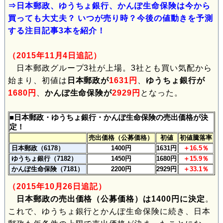
⇒日本郵政、ゆうちょ銀行、かんぽ生命保険は今から
買っても大丈夫？ いつが売り時？今後の値動きを予測
する注目記事3本を紹介！
（2015年11月4日追記）
日本郵政グループ3社が上場。3社とも買い気配から
始まり、初値は
日本郵政が
1631円
、
ゆうちょ銀行が
1680円
、
かんぽ生命保険が
2929円
となった。
■日本郵政・ゆうちょ銀行・かんぽ生命保険の売出価格が決
定！
売出価格（公募価格）
初値
初値騰落率
日本郵政（6178）
1400円
1631円
＋16.5％
ゆうちょ銀行（7182）
1450円
1680円
＋15.9％
かんぽ生命保険（7181）
2200円
2929円
＋33.1％
（2015年10月26日追記）
日本郵政の売出価格（公募価格）は1400円に決定
。
これで、ゆうちょ銀行とかんぽ生命保険に続き、日本