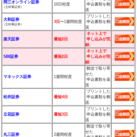
岡三オンライン証券
10日程度
申込書類を郵
（主幹事
証券
）
送
プリントした
大和証券
3日
〜1週間程度
申込書類を郵
（主幹事
証券
）
送
ネット上で
楽天証券
最短2日
申し込みが完
結
ネット上で
SBI証券
最短2日
申し込みが完
結
郵送で取り寄
せた
マネックス証券
1週間程度
申込書類を返
送
プリントした
松井証券
最短4日
申込書類を郵
送
プリントした
立花証券
最短3日
申込書類を郵
送
郵送で取り寄
せた
丸三証券
2週間程度