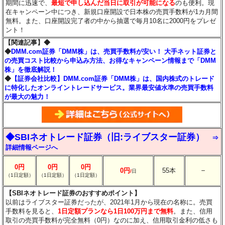
期間に迅速で、
最短で申し込んだ当日に取引が可能になる
のも便利。現
在キャンペーン中につき、新規口座開設で日本株の売買手数料が1カ月間
無料。また、口座開設完了者の中から抽選で毎月10名に2000円をプレゼ
ント！
【関連記事】◆
◆
DMM.com証券「DMM株」は、売買手数料が安い！ 大手ネット証券と
の売買コスト比較から申込み方法、お得なキャンペーン情報まで「DMM
株」を徹底解説！
◆
【証券会社比較】DMM.com証券「DMM株」は、国内株式のトレード
に特化したオンライントレードサービス。業界最安値水準の売買手数料
が最大の魅力！
◆SBIネオトレード証券（旧:ライブスター証券）
⇒
詳細情報ページへ
0円
0円
0円
－
0円
55本
/
日
（1日定額）
（1日定額）
（1日定額）
【SBIネオトレード証券のおすすめポイント】
以前はライブスター証券だったが、2021年1月から現在の名称に。売買
手数料を見ると、
1日定額プランなら1日100万円まで無料
。また、信用
取引の売買手数料が完全無料（0円）なのに加え、信用取引金利の低さも