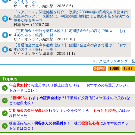
もらえることに
ザイ・オンライン編集部（2026.8.5）
「レアアース」関連銘柄を紹介！ 政府が2030年頃の商業化を目指す南
鳥島沖のレアアース開発は、中国の輸出規制による供給不足を解決する
重要な投資テーマ
村瀬 智一（2026.7.30）
【定期預金の金利を徹底比較！】 定期預金金利の高さで選ぶ！「おす
すめのネット銀行」一覧！
ザイ・オンライン編集部（2021.6.10）
【普通預金の金利を徹底比較！】 普通預金金利の高さで選ぶ！「おす
すめのネット銀行」一覧！
ザイ・オンライン編集部（2019.11.1）
»アクセスランキング一覧
Topics
年会費無料
でも還元率1.0％以上は当たり前！ おすすめの高還元クレジッ
トカードはコレ！
「新NISA」
おすすめ証券会社は？
｢手数料｣｢投資信託＆米国株の取扱数｣な
どで徹底比較！
定期預金の金利が高い
銀行ランキングを公開！ 今、
もっともお得
なのは○○
銀行だった！
株主優待名人・
桐谷さんのお墨付き
！ 株式
投資初心者
におすすめのネッ
ト証券はココ！