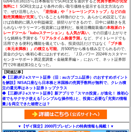
026年5月18日から日本株取引でSOR注文を選択すると
売買手数料が完全
無料に！
SOR注文はより条件の良い取引価格を提示する注文方法なの
で、ぜひ活用したい。
「逆指値」や「トレーリングストップ」などの自
動売買機能が充実
していることも特徴のひとつ。あらかじめ設定してお
けば自動的に購入や利益確定、損切りができるので、日中に値動きを見
られないサラリーマン投資家には便利だ。板発注機能装備の
本格派のト
レードツール「kabuステーション」も人気が高い
。その日盛り上がりそ
うな銘柄を予測する
「リアルタイム株価予測」
など、デイトレードでも
活用できる便利な機能を備えている。投資信託だけではなく
「プチ株
（単元未満株）」の積立も可能
。月500円から株を積み立てられるので、
資金の少ない株初心者にはおすすめだ。「J.D.パワー 2024年カスタマー
センターサポート満足度調査＜金融業界編＞」において、ネット証券部
門で2年連続第1位となった。
【関連記事】
◆【三菱UFJ eスマート証券（旧：auカブコム証券）のおすすめポイント
を解説】NISA口座なら日本株と米国株の売買手数料が無料で、クレカ積
立の還元率はネット証券トップクラス
◆【三菱UFJ eスマート証券】新アプリで「スマホ投資」が進化！ 株初心
者でもサクサク使える｢シンプルな操作性｣と、投資に必要な｢充実の情報
量｣を両立できた秘密とは？
▼【ザイ限定】2000円プレゼントの特典情報も掲載！▼