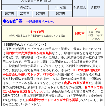
株式売買手数料
（税込）
1約定ごと
1日定額
投資信託
外国株
10万円
20万円
50万円
50万円
◆SBI証券
⇒詳細情報ページへ
○
すべて0円
米国、中国、
2685本
韓国、ロシア
※取引報告書などを「電子交付」に設定している場合
、アセアン
【SBI証券のおすすめポイント】
口座数では業界トップクラスの大手ネット証券で、最大の魅力のひとつ
は
国内株式の売買手数料が完全無料
なこと。取引報告書などを電子交付
するだけで、現物取引、信用取引に加え、単元未満株の売買手数料まで0
円になるので、売買コストに関しては圧倒的にお得な証券会社と言え
る。投資信託の数が業界トップクラスなうえ100円以上1円単位で買える
ので、投資初心者でも気軽に始められる。さらに、
IPOの取扱い数は大
手証券会社を抜いてトップ
。
PTS取引
も利用可能で、一般的な取引所よ
り有利な価格で株取引できる場合もある。海外株式は米国株、中国株の
ほか、アセアン株も取り扱うなど、とにかく
商品の種類が豊富
だ。米国
株の売買手数料が最低0米ドルから取引可能になのも魅力。
低コストで幅
広い金融商品に投資したい人
には、必須の証券会社と言えるだろう。「2
025年度JCSI（日本版顧客満足度指数）調査」の「証券業種」で9年連続
1位を獲得。また
口座開設サポートデスクが土日も営業
しているのも、初
心者には嬉しいポイントだ。