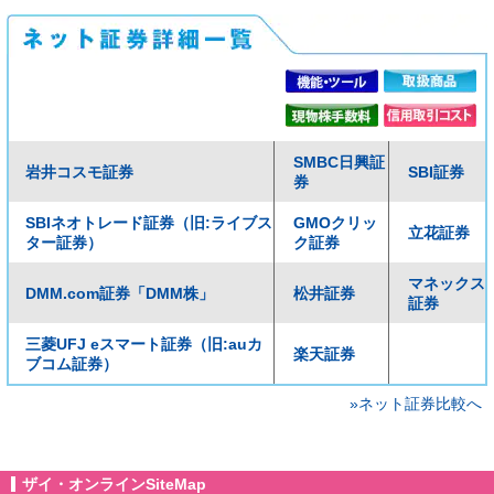
SMBC日興証
岩井コスモ証券
SBI証券
券
SBIネオトレード証券（旧:ライブス
GMOクリッ
立花証券
ター証券）
ク証券
マネックス
DMM.com証券「DMM株」
松井証券
証券
三菱UFJ eスマート証券（旧:auカ
楽天証券
ブコム証券）
»ネット証券比較へ
ザイ・オンラインSiteMap