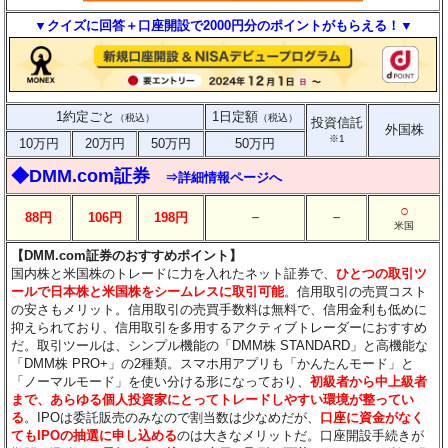
▼クイズに回答＋口座開設で2000円分のポイントがもらえる！▼
1約定ごと
1日定額
（税込）
（税込）
投資信託
外国株
※1
10万円
20万円
50万円
50万円
◆DMM.com証券
⇒詳細情報ページへ
○
－
－
88円
106円
198円
米国
【DMM.com証券のおすすめポイント】
国内株と米国株のトレードに力を入れたネット証券で、
ひとつの取引ツ
ールで日本株と米国株をシームレスに取引可能
。信用取引の売買コスト
の安さもメリット。信用取引の売買手数料は無料で、信用金利も低めに
抑えられており、信用取引を多用するアクティブトレーダーにおすすめ
だ。取引ツールは、シンプル機能の「DMM株 STANDARD」と高機能な
「DMM株 PRO+」の2種類。スマホ用アプリも「かんたんモード」と
「ノーマルモード」を使い分ける形になっており、
初級者から中上級者
まで、あらゆる個人投資家にとってトレードしやすい環境が整ってい
る
。IPOは委託販売のみなので割当数は少なめだが、
口座に資金がなく
てもIPOの抽選に申し込める
のは大きなメリットだ。口座開設手続きが