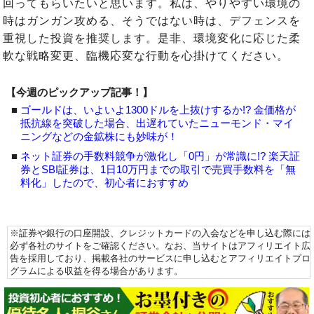
回ってもらいたいと思います。私は、やりやすい環境の
時はガンガン攻める、そうではない時は、デフェンスを
重視した投資を推奨します。是非、環境変化に応じた柔
軟な戦略変更、臨機応変な行動を心掛けてください。
【今週のピックアップ記事！】
■
ゴールドは、いよいよ1300ドルを上抜けするか!? 金価格が
抵抗線を突破した場合、出遅れていたニューモンド・マイ
ニングなどの金鉱株にも妙味が！
■
ネット証券の手数料競争が激化し「0円」が常識に!? 楽天証
券とSBI証券は、1日10万円までの取引で売買手数料を「無
料化」したので、初心者におすすめ
※証券や銀行の口座開設、クレジットカードの入会などを申し込む際には
必ず各社のサイトをご確認ください。なお、当サイトはアフィリエイト広
告を採用しており、掲載各社のサービスに申し込むとアフィリエイトプロ
グラムによる収益を得る場合があります。