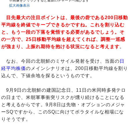
※画像をクリックすると最新のチャートへ飛びます
拡大画像表示
目先最大の注目ポイントは、最後の砦である200日移動
平均線を終値でキープできるかですね。これを割り込む
と、もう一段の下落を覚悟する必要があるでしょう。そ
の一方で、25日移動平均線を超えてくれば、調整一巡感
が強まり、上振れ期待を抱ける状況になると考えます
。
なお、今回の北朝鮮のミサイル発射を受け、当面の
日
経平均株価
のメインシナリオは、200日移動平均線を割り
込んで、下値余地を探るというものです。
9月9日の北朝鮮の建国記念日、11日の米同時多発テロ
の日まで、米朝軍事衝突リスクが燻り続けることになる
と考えるからです。9月8日は先物・オプションのメジャ
ーSQですから、このSQに向けてボラタイルな相場にな
りそうです。