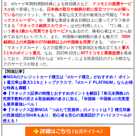
立、dカード年間利用額特典による投信購入など、
ドコモとの提携サービ
ス
が続々登場している。
日本株の取引や銘柄分析に役立つツールが揃っ
ている
のがメリット。中でも、多彩な注文方法や板発注が可能な
「マネ
ックストレーダー」
や、重要な業績を過去10期以上に渡ってグラフ表示
できる
「マネックス銘柄スカウター」
はぜひ利用したい。「ワン株」と
いう
株を1株から売買できるサービス
もあるので、株初心者はそこから始
めてみるのもいいだろう。また、外国株の銘柄数の多さも魅力で、
5000
銘柄以上の米国株や2700銘柄以上の中国株を売買
できる。「dカード」
「マネックスカード」などの提携クレカで投資信託を積み立てると
最大
3.1％のポイント還元
。なお、2023年10月に
NTTドコモと業務提携
を発表
しており、2024年7月からは「dカード」による投資信託のクレカ積立な
どのサービスが始まった。
【関連記事】
◆NISAのクレジットカード積立は「dカード積立」がおすすめ！ ポイン
ト還元率は最大3.1％とトップクラスで、｢dカード PLATINUM」ならお得
な特典も満載！
◆【マネックス証券の特徴とおすすめポイントを解説】｢単元未満株｣の
売買手数料の安さ＆取扱銘柄の多さに加え、｢米国株・中国株｣の充実度
も業界最強レベル！
◆【マネックス証券NISA「つみたて投資枠」のメリットは？】積立対象
の投資信託が264本もあり、初心者も安心の資産設計アドバイスツールが
使える！