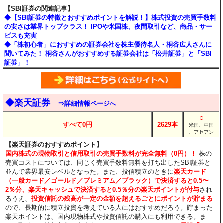
【SBI証券の関連記事】
◆【SBI証券の特徴とおすすめポイントを解説！】株式投資の売買手数料
の安さは業界トップクラス！ IPOや米国株、夜間取引など、商品・サー
ビスも充実
◆「株初心者」におすすめの証券会社を株主優待名人・桐谷広人さんに
聞いてみた！ 桐谷さんがおすすめする証券会社は「松井証券」と「SBI
証券」！
◆楽天証券
⇒詳細情報ページへ
○
すべて0円
2629本
米国、中国
、アセアン
【楽天証券のおすすめポイント】
国内株式の現物取引と信用取引の売買手数料が完全無料（0円）！
株の
売買コストについては、同じく売買手数料無料を打ち出したSBI証券と
並んで業界最安レベルとなった。また、投信積立のときに
楽天カード
（一般カード／ゴールド／プレミアム／ブラック）で決済すると0.5〜
2％分
、楽天キャッシュで決済すると0.5％分
の楽天ポイントが付与
され
るうえ、
投資信託の残高が一定の金額を超えるごとにポイントが貯まる
ので、長期的に積立投資を考えている人にはおすすめだろう。貯まった
楽天ポイントは、国内現物株式や投資信託の購入にも利用できる。ま