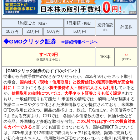
1約定ごと
1日定額
（税込）
（税込）
投資信託
外国株
※1
10万円
20万円
50万円
50万円
◆GMOクリック証券
⇒詳細情報ページへ
○
すべて0円
163本
（CFD）
※電話注文を除く
【GMOクリック証券のおすすめポイント】
従来から売買手数料の安さがウリだったが、2025年9月からネット取引
の場合、
国内株式（現物・信用取引）と投資信託の売買手数料が完全無
料に！
コストにうるさい
株主優待名人・桐谷広人さんも利用
していると
か。
信用取引の金利については、大手ネット証券よりも低く設定
されて
おり、一般信用売りも可能だ！ 米国株の情報では、瞬時にAIが翻訳する
英語ニュースやグラフ化された決算情報などが提供されており、米国株
CFDの取引に役立つ。商品の品揃えは、株式、FXのほか、外国債券やCF
Dまである充実ぶり。CFDでは、各国の株価指数のほか、原油や金など
の商品、外国株など多彩な取引が可能。
この1社でほぼすべての投資対象
をカバーできる
と言っても過言ではないだろう。国内店頭CFDについて
は、2025年度まで12年連続で取引高シェア1位を継続。頻繁に売買しな
い初心者はもちろん、信用取引やCFDなどのレバレッジ取引も活用する