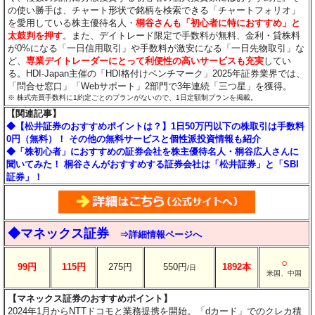
の使い勝手は、チャート形状で銘柄を検索できる「チャートフォリオ」
を愛用している株主優待名人・
桐谷さんも「初心者に特におすすめ」と
太鼓判を押す
。また、デイトレード限定で手数料が無料、金利・貸株料
が0%になる「一日信用取引」や手数料が激安になる「一日先物取引」な
ど、
専業デイトレーダーにとって利便性の高いサービスも充実
してい
る。HDI-Japan主催の「HDI格付けベンチマーク」2025年証券業界では、
「問合せ窓口」「Webサポート」2部門で3年連続「三つ星」を獲得。
※ 株式売買手数料に1約定ごとのプランがないので、1日定額制プランを掲載。
【関連記事】
◆【松井証券のおすすめポイントは？】1日50万円以下の株取引は手数料
0円（無料）！ その他の無料サービスと個性派投資情報も紹介
◆「株初心者」におすすめの証券会社を株主優待名人・桐谷広人さんに
聞いてみた！ 桐谷さんがおすすめする証券会社は「松井証券」と「SBI
証券」！
◆マネックス証券
⇒詳細情報ページへ
○
99円
115円
275円
550円
1892本
/日
米国、中国
【マネックス証券のおすすめポイント】
2024年1月からNTTドコモと業務提携を開始。「dカード」でのクレカ積