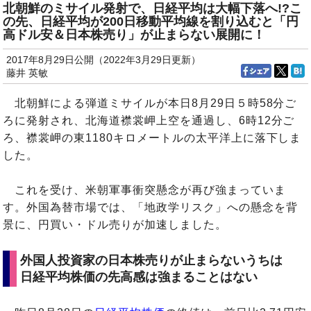
北朝鮮のミサイル発射で、日経平均は大幅下落へ!?こ
の先、日経平均が200日移動平均線を割り込むと「円
高ドル安＆日本株売り」が止まらない展開に！
2017年8月29日公開（2022年3月29日更新）
藤井 英敏
北朝鮮による弾道ミサイルが本日8月29日５時58分ご
ろに発射され、北海道襟裳岬上空を通過し、6時12分ご
ろ、襟裳岬の東1180キロメートルの太平洋上に落下しま
した。
これを受け、米朝軍事衝突懸念が再び強まっていま
す。外国為替市場では、「地政学リスク」への懸念を背
景に、円買い・ドル売りが加速しました。
外国人投資家の日本株売りが止まらないうちは
日経平均株価の先高感は強まることはない