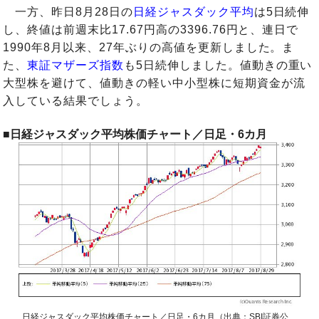
一方、昨日8月28日の
日経ジャスダック平均
は5日続伸
し、終値は前週末比17.67円高の3396.76円と、連日で
1990年8月以来、27年ぶりの高値を更新しました。ま
た、
東証マザーズ指数
も5日続伸しました。値動きの重い
大型株を避けて、値動きの軽い中小型株に短期資金が流
入している結果でしょう。
■日経ジャスダック平均株価チャート／日足・6カ月
日経ジャスダック平均株価チャート／日足・6カ月（出典：SBI証券公