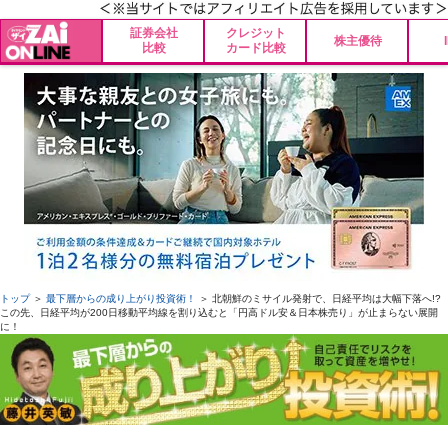
証券会社
クレジット
株主優待
比較
カード比較
トップ
＞
最下層からの成り上がり投資術！
＞ 北朝鮮のミサイル発射で、日経平均は大幅下落へ!?
この先、日経平均が200日移動平均線を割り込むと「円高ドル安＆日本株売り」が止まらない展開
に！