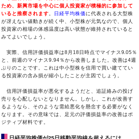
ため、新興市場を中心に個人投資家が積極的に参加して
いると推察されます
。
日経平均株価
に代表される大型株
が冴えない値動きが続く中、小型株が元気なので、個人
投資家の相場の体感温度は高い状態が維持されていると
みてよいでしょう。
実際、信用評価損益率は8月18日時点でマイナス9.05％
と、前週のマイナス9.94％から改善しました。改善は4週
ぶりのことです。これは中小型株を信用で買い建ててい
る投資家の含み損が縮小したことが主因でしょう。
信用評価損益率が悪化するようだと、追証絡みの投げ
売りを心配しないとなりません。しかし、これが改善す
るようなら、そのような需給悪化を懸念する必要がなく
なります。その意味では、足元の評価損益率の改善はポ
ジティブ材料です。
日経平均株価が25日移動平均線を超えるには、