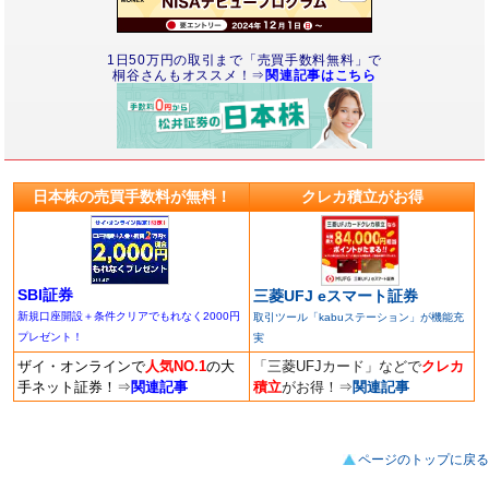
1日50万円の取引まで「売買手数料無料」で
桐谷さんもオススメ！⇒
関連記事はこちら
日本株の売買手数料が無料！
クレカ積立がお得
SBI証券
三菱UFJ eスマート証券
新規口座開設＋条件クリアでもれなく2000円
取引ツール「kabuステーション」が機能充
プレゼント！
実
ザイ・オンラインで
人気NO.1
の大
「三菱UFJカード」などで
クレカ
手ネット証券！
⇒
関連記事
積立
がお得！
⇒
関連記事
ページのトップに戻る