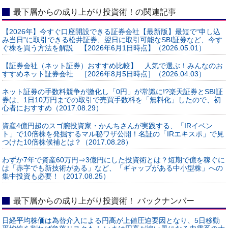
最下層からの成り上がり投資術！の関連記事
【2026年】今すぐ口座開設できる証券会社【最新版】最短で“申し込
み当日”に取引できる松井証券、翌日に取引可能なSBI証券など、今す
ぐ株を買う方法を解説 【2026年6月1日時点】（2026.05.01）
【証券会社（ネット証券）おすすめ比較】 人気で選ぶ！みんなのお
すすめネット証券会社 ［2026年8月5日時点］（2026.04.03）
ネット証券の手数料競争が激化し「0円」が常識に!?楽天証券とSBI証
券は、1日10万円までの取引で売買手数料を「無料化」したので、初
心者におすすめ（2017.08.29）
資産4億円超のスゴ腕投資家・かんちさんが実践する、「IRイベン
ト」で10倍株を発掘するマル秘ワザ公開！名証の「IRエキスポ」で見
つけた10倍株候補とは？（2017.08.28）
わずか7年で資産60万円⇒3億円にした投資術とは？短期で億を稼ぐに
は「赤字でも新技術がある」など、「ギャップがある中小型株」への
集中投資も必要！（2017.08.25）
最下層からの成り上がり投資術！ バックナンバー
日経平均株価は為替介入による円高が上値圧迫要因となり、5日移動