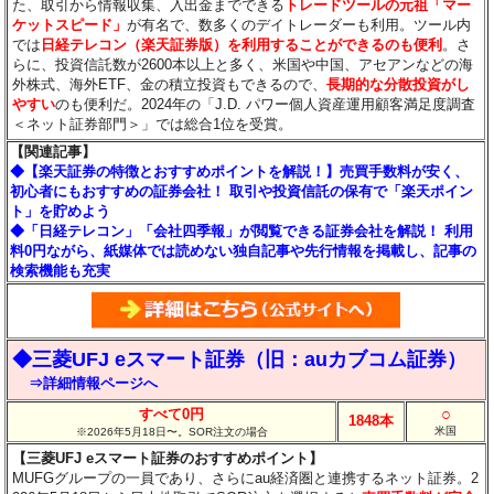
た、取引から情報収集、入出金までできる
トレードツールの元祖「マー
ケットスピード」
が有名で、数多くのデイトレーダーも利用。ツール内
では
日経テレコン（楽天証券版）を利用することができるのも便利
。さ
らに、投資信託数が2600本以上と多く、米国や中国、アセアンなどの海
外株式、海外ETF、金の積立投資もできるので、
長期的な分散投資がし
やすい
のも便利だ。2024年の「J.D. パワー個人資産運用顧客満足度調査
＜ネット証券部門＞」では総合1位を受賞。
【関連記事】
◆【楽天証券の特徴とおすすめポイントを解説！】売買手数料が安く、
初心者にもおすすめの証券会社！ 取引や投資信託の保有で「楽天ポイン
ト」を貯めよう
◆「日経テレコン」「会社四季報」が閲覧できる証券会社を解説！ 利用
料0円ながら、紙媒体では読めない独自記事や先行情報を掲載し、記事の
検索機能も充実
◆三菱UFJ eスマート証券（旧：auカブコム証券）
⇒詳細情報ページへ
○
すべて0円
1848本
米国
※2026年5月18日〜。SOR注文の場合
【三菱UFJ eスマート証券のおすすめポイント】
MUFGグループの一員であり、さらにau経済圏と連携するネット証券。2