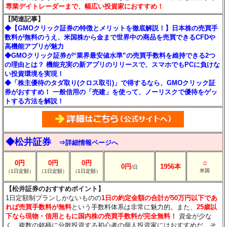
専業デイトレーダーまで、幅広い投資家におすすめ！
【関連記事】
◆【GMOクリック証券の特徴とメリットを徹底解説！】日本株の売買手
数料が無料のうえ、米国株から金まで世界中の商品を売買できるCFDや
高機能アプリが魅力
◆GMOクリック証券が“業界最安値水準”の売買手数料を維持できる2つ
の理由とは？ 機能充実の新アプリのリリースで、スマホでもPCに負けな
い投資環境を実現！
◆「株主優待のタダ取り(クロス取引)」で得するなら、GMOクリック証
券がおすすめ！ 一般信用の「売建」を使って、ノーリスクで優待をゲッ
トする方法を解説！
◆松井証券
⇒詳細情報ページへ
○
0円
0円
0円
0円
1956本
/日
米国
（1日定額）
（1日定額）
（1日定額）
【松井証券のおすすめポイント】
1日定額制プランしかないものの
1日の約定金額の合計が50万円以下であ
れば売買手数料が無料
という手数料体系は非常に魅力的。また、
25歳以
下なら現物・信用ともに国内株の売買手数料が完全無料！
資金が少な
く、複数の銘柄に分散投資する初心者の個人投資家にはおすすめだ。そ