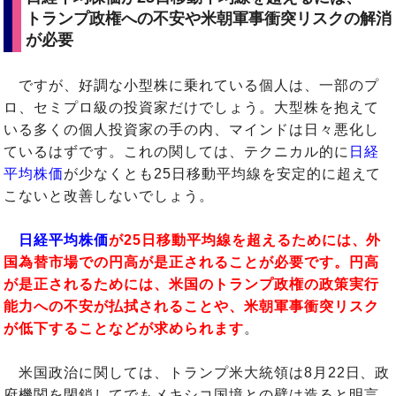
トランプ政権への不安や米朝軍事衝突リスクの解消
が必要
ですが、好調な小型株に乗れている個人は、一部のプ
ロ、セミプロ級の投資家だけでしょう。大型株を抱えて
いる多くの個人投資家の手の内、マインドは日々悪化し
ているはずです。これの関しては、テクニカル的に
日経
平均株価
が少なくとも25日移動平均線を安定的に超えて
こないと改善しないでしょう。
日経平均株価
が25日移動平均線を超えるためには、外
国為替市場での円高が是正されることが必要です。円高
が是正されるためには、米国のトランプ政権の政策実行
能力への不安が払拭されることや、米朝軍事衝突リスク
が低下することなどが求められます
。
米国政治に関しては、トランプ米大統領は8月22日、政
府機関を閉鎖してでもメキシコ国境との壁は造ると明言