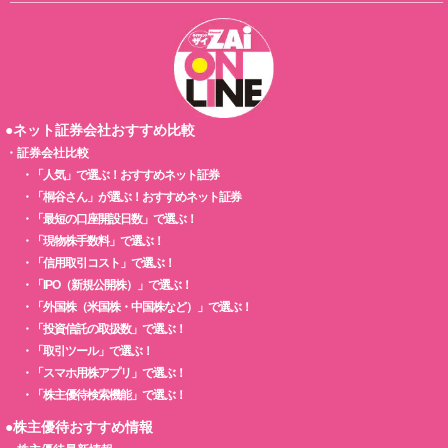
●ネット証券会社おすすめ比較
・
証券会社比較
・
「人気」で選ぶ！おすすめネット証券
・
「桐谷さん」が選ぶ！おすすめネット証券
・
「最短の口座開設日数」で選ぶ！
・
「現物株手数料」で選ぶ！
・
「信用取引コスト」で選ぶ！
・
「IPO（新規公開株）」で選ぶ！
・
「外国株（米国株・中国株など）」で選ぶ！
・
「投資信託の取扱数」で選ぶ！
・
「取引ツール」で選ぶ！
・
「スマホ用株アプリ」で選ぶ！
・
「株主優待検索機能」で選ぶ！
●株主優待おすすめ情報