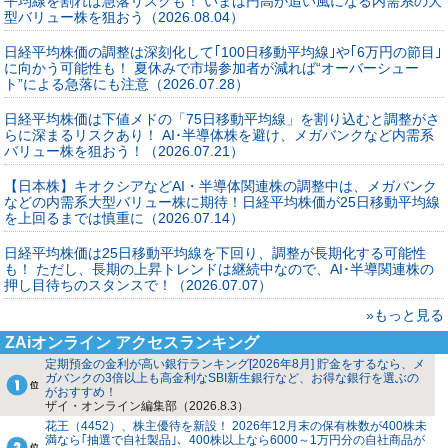
平均線を割れば急落リスクも！ いまは円高が追い風になる内需系の大
型バリュー株を狙おう（2026.08.04）
日経平均株価の調整は深刻化して｢100日移動平均線｣や｢6万円の節目｣
に向かう可能性も！ 夏休みで市場参加者が減れば“オーバーシュー
ト”による急落にも注意（2026.07.28）
日経平均株価は下値メドの「75日移動平均線」を割り込むと調整がさ
らに深まるリスクあり！ AI･半導体株を避け、メガバンクなど内需系
バリュー株を狙おう！（2026.07.21）
【日本株】キオクシアなどAI・半導体関連株の調整中は、メガバンク
などの内需系大型バリュー株に期待！日経平均株価が25日移動平均線
を上回るまでは慎重に（2026.07.14）
日経平均株価は25日移動平均線を下回り、調整が長期化する可能性
も！ ただし、長期の上昇トレンドは継続中なので、AI･半導関連株の
押し目待ちのスタンスで！（2026.07.07）
»もっと見る
ZAiオンライン アクセスランキング
定期預金の金利が高い銀行ランキング[2026年8月] 貯金をするなら、メ
ガバンクの3倍以上も高金利なSBI新生銀行など、お得な銀行を選ぶの
がおすすめ！
ザイ・オンライン編集部（2026.8.3）
花王（4452）、株主優待を新設！ 2026年12月末の保有株数が400株未
満なら｢抽選で自社製品｣、400株以上なら6000～1万円分の自社商品が