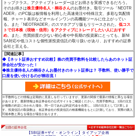
トップクラス。アクティブトレーダーほどお得さを実感できるだろう。
そのお得さは
株主優待名人・桐谷さん
のお墨付き。取引ツール「NEOTR
ADER」のPC版は板情報を利用した高速発注や特殊注文、多彩な気配情
報、チャート表示などオールインワンの高機能ツールに仕上がってい
る。また「NEOTRADER」のスマホアプリ版もリリースされた。
低コス
トで日本株（現物・信用）をアクティブにトレードしたい人におすす
め
。また、売買頻度の少ない初心者や中長期の投資家にとっても、新NI
SA対応や低コストな個性派投資信託の取り扱いがあり、おすすめの証券
会社と言える。
【関連記事】
◆【ネット証券おすすめ比較】株の売買手数料を比較したらあのネット証
券会社が安かった！
◆株主優待名人の桐谷さんお墨付きのネット証券は？ 手数料、使い勝手で
口座を使い分けるのが桐谷流！
※手数料などの情報は定期的に見直しを行っていますが、更新の関係で最新の情報と異なる場合
があります。最新情報は各証券会社の公式サイトをご確認ください。売買手数料は、1回の注文
が複数の約定に分かれた場合、同一日であれば約定代金を合算し、1回の注文として計算しま
す。投資信託の取扱数は、各証券会社の投資信託の検索機能をもとに計測しており、実際の購入
可能本数と異なる場合が場合があります。
【SBI証券×ザイ・オンライン】タイアップ企画