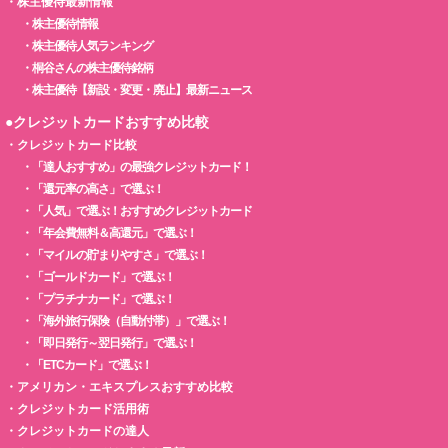
・
株主優待最新情報
・
株主優待情報
・
株主優待人気ランキング
・
桐谷さんの株主優待銘柄
・
株主優待【新設・変更・廃止】最新ニュース
●クレジットカードおすすめ比較
・
クレジットカード比較
・
「達人おすすめ」の最強クレジットカード！
・
「還元率の高さ」で選ぶ！
・
「人気」で選ぶ！おすすめクレジットカード
・
「年会費無料＆高還元」で選ぶ！
・
「マイルの貯まりやすさ」で選ぶ！
・
「ゴールドカード」で選ぶ！
・
「プラチナカード」で選ぶ！
・
「海外旅行保険（自動付帯）」で選ぶ！
・
「即日発行～翌日発行」で選ぶ！
・
「ETCカード」で選ぶ！
・
アメリカン・エキスプレスおすすめ比較
・
クレジットカード活用術
・
クレジットカードの達人