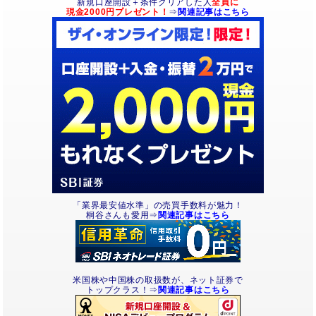
新規口座開設＋条件クリアした人
全員に
現金2000円プレゼント！
⇒
関連記事はこちら
「業界最安値水準」の売買手数料が魅力！
桐谷さんも愛用⇒
関連記事はこちら
米国株や中国株の取扱数が、ネット証券で
トップクラス！⇒
関連記事はこちら