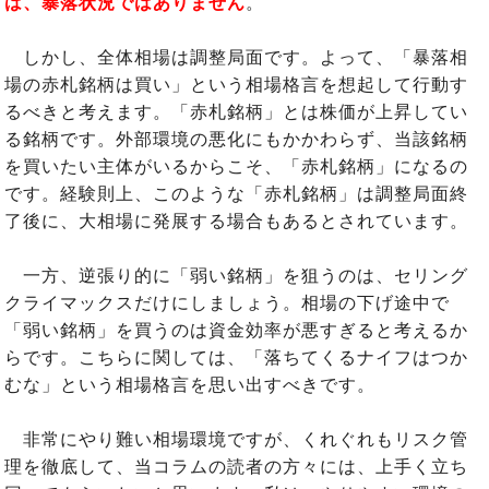
は、暴落状況ではありません
。
しかし、全体相場は調整局面です。よって、「暴落相
場の赤札銘柄は買い」という相場格言を想起して行動す
るべきと考えます。「赤札銘柄」とは株価が上昇してい
る銘柄です。外部環境の悪化にもかかわらず、当該銘柄
を買いたい主体がいるからこそ、「赤札銘柄」になるの
です。経験則上、このような「赤札銘柄」は調整局面終
了後に、大相場に発展する場合もあるとされています。
一方、逆張り的に「弱い銘柄」を狙うのは、セリング
クライマックスだけにしましょう。相場の下げ途中で
「弱い銘柄」を買うのは資金効率が悪すぎると考えるか
らです。こちらに関しては、「落ちてくるナイフはつか
むな」という相場格言を思い出すべきです。
非常にやり難い相場環境ですが、くれぐれもリスク管
理を徹底して、当コラムの読者の方々には、上手く立ち