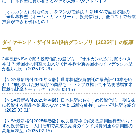
に…日本株型に買い替えるべきか人気FPがアドバイス
「オルカンとは何なのか」をマンガで解説！ 新NISAで話題沸騰の
「全世界株型（オール・カントリー）」投資信託は、低コストで分散
投資ができる優れもの！
ダイヤモンド・ザイNISA投信グランプリ［2025年］の記事
一覧
2年目新NISAで買う投資信託の選び方！ “オルカンの次”に買うべき1
本は？ 米国株の調整局面入りで日本株や新興国株のインデックス型
が狙い目か（2025.03.29）
【NISA最新格付2025年春版】世界株型投資信託の最高評価3本を紹
介！ “飛び抜けた好成績”の商品も トランプ政権下で不透明感増す米
国株の比率もチェック （2025.03.15）
【NISA最新格付2025年春版】日本株型のおすすめ投資信託！ 割安株
に投資する商品や逆風のなかでも好成績を維持する中小型株型を紹介
（2025.03.01）
【NISA最新格付2025年春版】成長投資枠で買える新興国株型のおす
すめ投資信託！ 人口増加で高成長期待のインド消費関連や新興国の
高配当株型（2025.02.15）