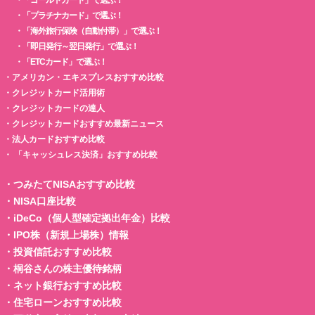
・
「ゴールドカード」で選ぶ！
・
「プラチナカード」で選ぶ！
・
「海外旅行保険（自動付帯）」で選ぶ！
・
「即日発行～翌日発行」で選ぶ！
・
「ETCカード」で選ぶ！
・
アメリカン・エキスプレスおすすめ比較
・
クレジットカード活用術
・
クレジットカードの達人
・
クレジットカードおすすめ最新ニュース
・
法人カードおすすめ比較
・
「キャッシュレス決済」おすすめ比較
・
つみたてNISAおすすめ比較
・
NISA口座比較
・
iDeCo（個人型確定拠出年金）比較
・
IPO株（新規上場株）情報
・
投資信託おすすめ比較
・
桐谷さんの株主優待銘柄
・
ネット銀行おすすめ比較
・
住宅ローンおすすめ比較