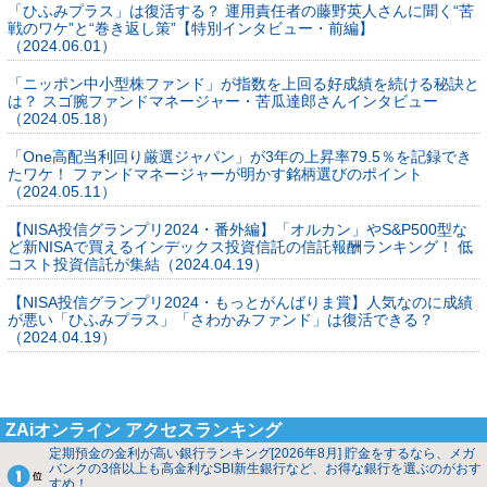
「ひふみプラス」は復活する？ 運用責任者の藤野英人さんに聞く“苦
戦のワケ”と“巻き返し策”【特別インタビュー・前編】
（2024.06.01）
「ニッポン中小型株ファンド」が指数を上回る好成績を続ける秘訣と
は？ スゴ腕ファンドマネージャー・苦瓜達郎さんインタビュー
（2024.05.18）
「One高配当利回り厳選ジャパン」が3年の上昇率79.5％を記録でき
たワケ！ ファンドマネージャーが明かす銘柄選びのポイント
（2024.05.11）
【NISA投信グランプリ2024・番外編】「オルカン」やS&P500型な
ど新NISAで買えるインデックス投資信託の信託報酬ランキング！ 低
コスト投資信託が集結（2024.04.19）
【NISA投信グランプリ2024・もっとがんばりま賞】人気なのに成績
が悪い「ひふみプラス」「さわかみファンド」は復活できる？
（2024.04.19）
ZAiオンライン アクセスランキング
定期預金の金利が高い銀行ランキング[2026年8月] 貯金をするなら、メガ
バンクの3倍以上も高金利なSBI新生銀行など、お得な銀行を選ぶのがおす
すめ！