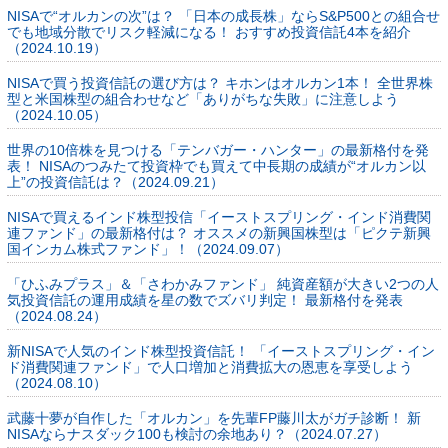
NISAで“オルカンの次”は？ 「日本の成長株」ならS&P500との組合せ
でも地域分散でリスク軽減になる！ おすすめ投資信託4本を紹介
（2024.10.19）
NISAで買う投資信託の選び方は？ キホンはオルカン1本！ 全世界株
型と米国株型の組合わせなど「ありがちな失敗」に注意しよう
（2024.10.05）
世界の10倍株を見つける「テンバガー・ハンター」の最新格付を発
表！ NISAのつみたて投資枠でも買えて中長期の成績が“オルカン以
上”の投資信託は？（2024.09.21）
NISAで買えるインド株型投信「イーストスプリング・インド消費関
連ファンド」の最新格付は？ オススメの新興国株型は「ピクテ新興
国インカム株式ファンド」！（2024.09.07）
「ひふみプラス」＆「さわかみファンド」 純資産額が大きい2つの人
気投資信託の運用成績を星の数でズバリ判定！ 最新格付を発表
（2024.08.24）
新NISAで人気のインド株型投資信託！ 「イーストスプリング・イン
ド消費関連ファンド」で人口増加と消費拡大の恩恵を享受しよう
（2024.08.10）
武藤十夢が自作した「オルカン」を先輩FP藤川太がガチ診断！ 新
NISAならナスダック100も検討の余地あり？（2024.07.27）