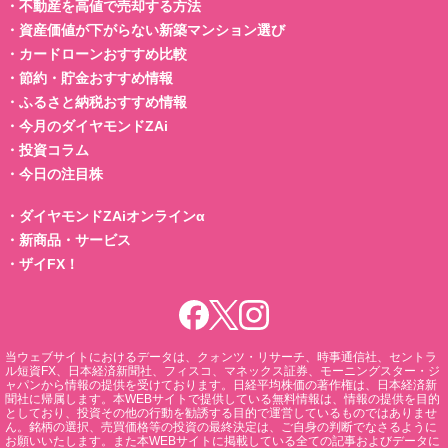
・
不動産を高値で売却する方法
・
資産価値が下がらない新築マンション選び
・
カードローンおすすめ比較
・
節約・貯金おすすめ情報
・
ふるさと納税おすすめ情報
・
今月のダイヤモンドZAi
・
投資コラム
・
今日の注目株
・
ダイヤモンドZAiオンラインα
・
新商品・サービス
・
ザイFX！
当ウェブサイトにおけるデータは、クォンツ・リサーチ、時事通信社、セントラ
ル短資FX、日本経済新聞社、フィスコ、マネックス証券、モーニングスター・ジ
ャパンから情報の提供を受けております。日経平均株価の著作権は、日本経済新
聞社に帰属します。本WEBサイトで提供している無料情報は、情報の提供を目的
としており、投資その他の行動を勧誘する目的で運営しているものではありませ
ん。銘柄の選択、売買価格等の投資の最終決定は、ご自身の判断でなさるように
お願いいたします。また本WEBサイトに掲載している全ての記事およびデータに