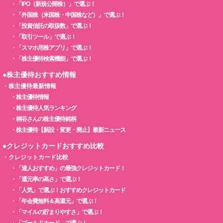
・
「IPO（新規公開株）」で選ぶ！
・
「外国株（米国株・中国株など）」で選ぶ！
・
「投資信託の取扱数」で選ぶ！
・
「取引ツール」で選ぶ！
・
「スマホ用株アプリ」で選ぶ！
・
「株主優待検索機能」で選ぶ！
●株主優待おすすめ情報
・
株主優待最新情報
・
株主優待情報
・
株主優待人気ランキング
・
桐谷さんの株主優待銘柄
・
株主優待【新設・変更・廃止】最新ニュース
●クレジットカードおすすめ比較
・
クレジットカード比較
・
「達人おすすめ」の最強クレジットカード！
・
「還元率の高さ」で選ぶ！
・
「人気」で選ぶ！おすすめクレジットカード
・
「年会費無料＆高還元」で選ぶ！
・
「マイルの貯まりやすさ」で選ぶ！