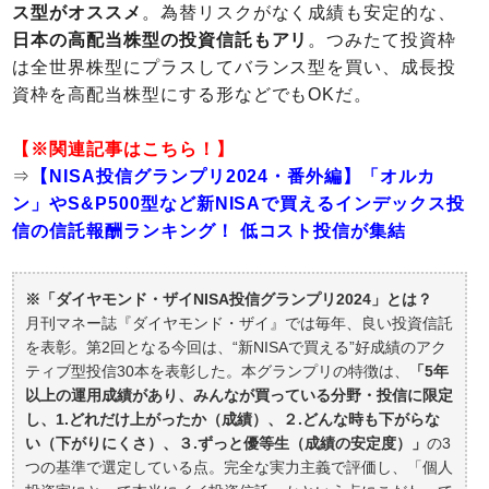
ス型がオススメ
。為替リスクがなく成績も安定的な、
日本の高配当株型の投資信託もアリ
。つみたて投資枠
は全世界株型にプラスしてバランス型を買い、成長投
資枠を高配当株型にする形などでもOKだ。
【※関連記事はこちら！】
⇒
【NISA投信グランプリ2024・番外編】「オルカ
ン」やS&P500型など新NISAで買えるインデックス投
信の信託報酬ランキング！ 低コスト投信が集結
※「ダイヤモンド・ザイNISA投信グランプリ2024」とは？
月刊マネー誌『ダイヤモンド・ザイ』では毎年、良い投資信託
を表彰。第2回となる今回は、“新NISAで買える”好成績のアク
ティブ型投信30本を表彰した。本グランプリの特徴は、
「5年
以上の運用成績があり、みんなが買っている分野・投信に限定
し、1.どれだけ上がったか（成績）、２.どんな時も下がらな
い（下がりにくさ）、３.ずっと優等生（成績の安定度）」
の3
つの基準で選定している点。完全な実力主義で評価し、「個人