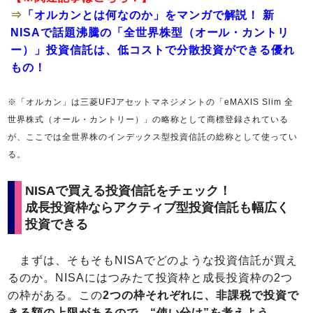
⇒
「オルカンとは何なのか」をマンガで解説！ 新
NISAで話題沸騰の「全世界株型（オール・カントリ
ー）」投資信託は、低コストで分散投資ができる優れ
もの！
※「オルカン」は三菱UFJアセットマネジメントの「eMAXIS Slim 全
世界株式（オール・カントリー）」の略称として商標登録されている
が、ここでは全世界株のインデックス型投資信託の総称として使ってい
る。
NISAで買える投資信託をチェック！
成長投資枠ならアクティブ型投資信託も幅広く
投資できる
まずは、そもそもNISAでどのような投資信託が買え
るのか。NISAにはつみたて投資枠と成長投資枠の2つ
の枠がある。この
2つの枠それぞれに、非課税で投資で
きる額の上限があるので、“使い分け”を考えよう
。