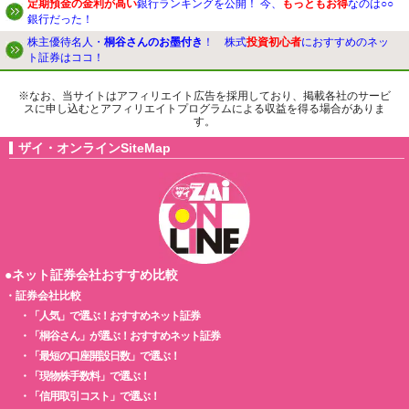
定期預金の金利が高い
銀行ランキングを公開！ 今、
もっともお得
なのは○○
銀行だった！
株主優待名人・
桐谷さんのお墨付き
！ 株式
投資初心者
におすすめのネッ
ト証券はココ！
※なお、当サイトはアフィリエイト広告を採用しており、掲載各社のサービ
スに申し込むとアフィリエイトプログラムによる収益を得る場合がありま
す。
ザイ・オンラインSiteMap
●ネット証券会社おすすめ比較
・
証券会社比較
・
「人気」で選ぶ！おすすめネット証券
・
「桐谷さん」が選ぶ！おすすめネット証券
・
「最短の口座開設日数」で選ぶ！
・
「現物株手数料」で選ぶ！
・
「信用取引コスト」で選ぶ！