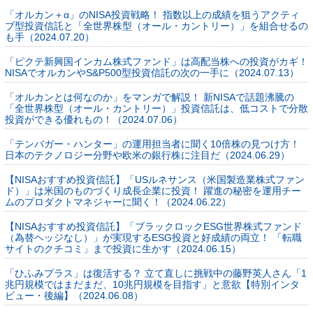
「オルカン＋α」のNISA投資戦略！ 指数以上の成績を狙うアクティ
ブ型投資信託と「全世界株型（オール・カントリー）」を組合せるの
も手（2024.07.20）
「ピクテ新興国インカム株式ファンド」は高配当株への投資がカギ！
NISAでオルカンやS&P500型投資信託の次の一手に（2024.07.13）
「オルカンとは何なのか」をマンガで解説！ 新NISAで話題沸騰の
「全世界株型（オール・カントリー）」投資信託は、低コストで分散
投資ができる優れもの！（2024.07.06）
「テンバガー・ハンター」の運用担当者に聞く10倍株の見つけ方！
日本のテクノロジー分野や欧米の銀行株に注目だ（2024.06.29）
【NISAおすすめ投資信託】「USルネサンス（米国製造業株式ファン
ド）」は米国のものづくり成長企業に投資！ 躍進の秘密を運用チー
ムのプロダクトマネジャーに聞く！（2024.06.22）
【NISAおすすめ投資信託】「ブラックロックESG世界株式ファンド
（為替ヘッジなし）」が実現するESG投資と好成績の両立！ 「転職
サイトのクチコミ」まで投資に生かす（2024.06.15）
「ひふみプラス」は復活する？ 立て直しに挑戦中の藤野英人さん「1
兆円規模ではまだまだ、10兆円規模を目指す」と意欲【特別インタ
ビュー・後編】（2024.06.08）