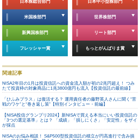
日本株総合部門
日本中小型株部門
米国株部門
世界株部門
新興国株部門
リート部門
フレッシャー賞
もっとがんばりま賞
関連記事
NISA2年目の1月は投資信託への資金流入額が初の2兆円超え！ つみ
たて投資枠の対象商品に1兆3800億円も流入【投資信託の最前線】
「ひふみプラス」は復活する？ 運用責任者の藤野英人さんに聞く“苦
戦のワケ”と“巻き返し策”【特別インタビュー・前編】
【NISA投信グランプリ2024】新NISAで買える本当にいい投資信託の
「3つの選定基準」とは？ 「成績」「損しにくさ」「安定性」をザイ
が採点
NISAのお悩み相談！ S&P500型投資信託の積立が円高進行で含み損