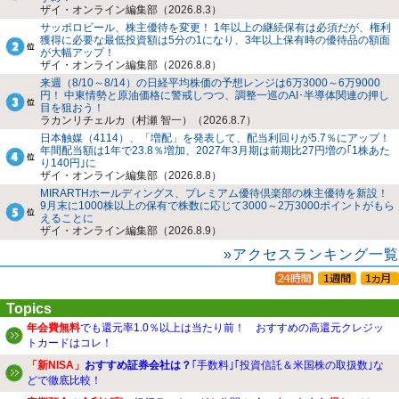
ザイ・オンライン編集部（2026.8.3）
サッポロビール、株主優待を変更！ 1年以上の継続保有は必須だが、権利
獲得に必要な最低投資額は5分の1になり、3年以上保有時の優待品の額面
が大幅アップ！
ザイ・オンライン編集部（2026.8.8）
来週（8/10～8/14）の日経平均株価の予想レンジは6万3000～6万9000
円！ 中東情勢と原油価格に警戒しつつ、調整一巡のAI･半導体関連の押し
目を狙おう！
ラカンリチェルカ（村瀬 智一）（2026.8.7）
日本触媒（4114）、「増配」を発表して、配当利回りが5.7％にアップ！
年間配当額は1年で23.8％増加、2027年3月期は前期比27円増の｢1株あた
り140円｣に
ザイ・オンライン編集部（2026.8.8）
MIRARTHホールディングス、プレミアム優待倶楽部の株主優待を新設！
9月末に1000株以上の保有で株数に応じて3000～2万3000ポイントがもら
えることに
ザイ・オンライン編集部（2026.8.9）
»アクセスランキング一覧
Topics
年会費無料
でも還元率1.0％以上は当たり前！ おすすめの高還元クレジッ
トカードはコレ！
「新NISA」
おすすめ証券会社は？
｢手数料｣｢投資信託＆米国株の取扱数｣な
どで徹底比較！