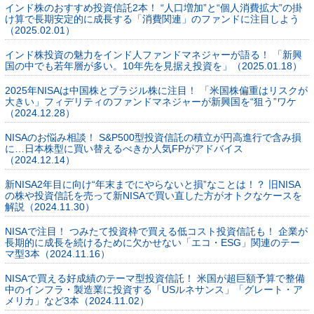
インド株のおすすめ投資信託2本！ “人口増加”と“個人消費拡大”の掛
け算で長期安定的に成長する「消費関連」のファンドに注目しよう
（2025.02.01）
インド株投資の魅力をインド人ファンドマネジャーが語る！ 「新興
国の中でも若年層が多い。10年先を見据え投資を」（2025.01.18）
2025年NISAは中国株とブラジル株に注目！ 「米国株偏重はリスクが
大きい」フィデリティのファンドマネジャーが新興国を“狙う”ワケ
（2024.12.28）
NISAのお悩み相談！ S&P500型投資信託の積立が円高進行で含み損
に…日本株型に買い替えるべきか人気FPがアドバイス
（2024.12.14）
新NISA2年目に向け“年末までにやらないと損”なことは！？ 旧NISA
の株や投資信託を売って新NISAで買い直した方がオトクなケースを
解説（2024.11.30）
NISAで注目！ つみたて投資枠で買える低コスト投資信託も！ 企業が
長期的に成長を続けるために欠かせない「エコ・ESG」関連のテー
マ型3本（2024.11.16）
NISAで買える好成績のテーマ型投資信託！ 米国が超巨額予算で整備
中のインフラ・製造業に投資する「USルネサンス」「グレート・ア
メリカ」など3本（2024.11.02）