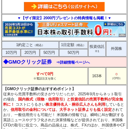
▼【ザイ限定】2000円プレゼントの特典情報も掲載！▼
1約定ごと
1日定額
（税込）
（税込）
投資信託
外国株
※1
10万円
20万円
50万円
50万円
◆GMOクリック証券
⇒詳細情報ページへ
○
すべて0円
163本
（CFD）
※電話注文を除く
【GMOクリック証券のおすすめポイント】
従来から売買手数料の安さがウリだったが、2025年9月からネット取引
の場合、
国内株式（現物・信用取引）と投資信託の売買手数料が完全無
料に！
コストにうるさい
株主優待名人・桐谷広人さんも利用
していると
か。
信用取引の金利については、大手ネット証券よりも低く設定
されて
おり、一般信用売りも可能だ！ 米国株の情報では、瞬時にAIが翻訳する
英語ニュースやグラフ化された決算情報などが提供されており、米国株
CFDの取引に役立つ。商品の品揃えは、株式、FXのほか、外国債券やCF