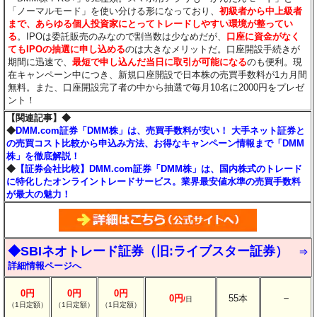
「ノーマルモード」を使い分ける形になっており、
初級者から中上級者
まで、あらゆる個人投資家にとってトレードしやすい環境が整ってい
る
。IPOは委託販売のみなので割当数は少なめだが、
口座に資金がなく
てもIPOの抽選に申し込める
のは大きなメリットだ。口座開設手続きが
期間に迅速で、
最短で申し込んだ当日に取引が可能になる
のも便利。現
在キャンペーン中につき、新規口座開設で日本株の売買手数料が1カ月間
無料。また、口座開設完了者の中から抽選で毎月10名に2000円をプレゼ
ント！
【関連記事】◆
◆
DMM.com証券「DMM株」は、売買手数料が安い！ 大手ネット証券と
の売買コスト比較から申込み方法、お得なキャンペーン情報まで「DMM
株」を徹底解説！
◆
【証券会社比較】DMM.com証券「DMM株」は、国内株式のトレード
に特化したオンライントレードサービス。業界最安値水準の売買手数料
が最大の魅力！
◆SBIネオトレード証券（旧:ライブスター証券）
⇒
詳細情報ページへ
0円
0円
0円
－
0円
55本
/
日
（1日定額）
（1日定額）
（1日定額）