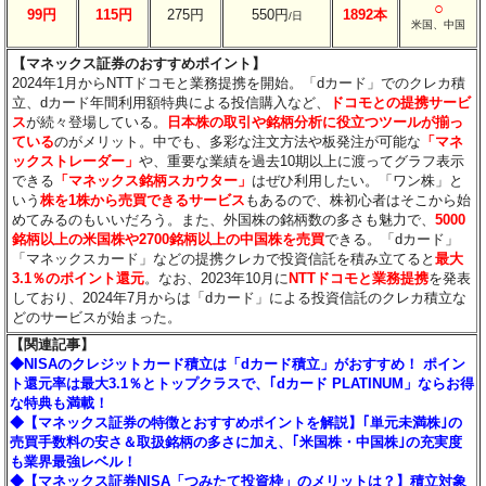
○
99円
115円
275円
550円
1892本
/日
米国、中国
【マネックス証券のおすすめポイント】
2024年1月からNTTドコモと業務提携を開始。「dカード」でのクレカ積
立、dカード年間利用額特典による投信購入など、
ドコモとの提携サービ
ス
が続々登場している。
日本株の取引や銘柄分析に役立つツールが揃っ
ている
のがメリット。中でも、多彩な注文方法や板発注が可能な
「マネ
ックストレーダー」
や、重要な業績を過去10期以上に渡ってグラフ表示
できる
「マネックス銘柄スカウター」
はぜひ利用したい。「ワン株」と
いう
株を1株から売買できるサービス
もあるので、株初心者はそこから始
めてみるのもいいだろう。また、外国株の銘柄数の多さも魅力で、
5000
銘柄以上の米国株や2700銘柄以上の中国株を売買
できる。「dカード」
「マネックスカード」などの提携クレカで投資信託を積み立てると
最大
3.1％のポイント還元
。なお、2023年10月に
NTTドコモと業務提携
を発表
しており、2024年7月からは「dカード」による投資信託のクレカ積立な
どのサービスが始まった。
【関連記事】
◆NISAのクレジットカード積立は「dカード積立」がおすすめ！ ポイン
ト還元率は最大3.1％とトップクラスで、｢dカード PLATINUM」ならお得
な特典も満載！
◆【マネックス証券の特徴とおすすめポイントを解説】｢単元未満株｣の
売買手数料の安さ＆取扱銘柄の多さに加え、｢米国株・中国株｣の充実度
も業界最強レベル！
◆【マネックス証券NISA「つみたて投資枠」のメリットは？】積立対象