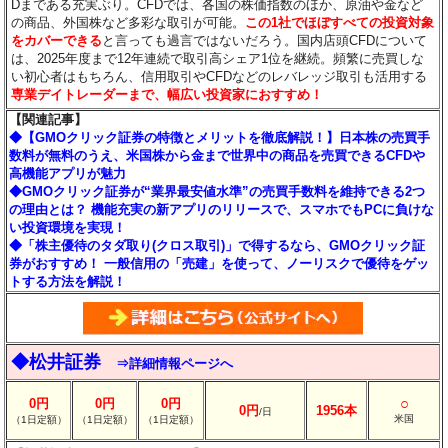
Dまである充実ぶり。CFDでは、各国の株価指数のほか、原油や金など
の商品、外国株など多彩な取引が可能。
この1社でほぼすべての投資対象
をカバーできる
と言っても過言ではないだろう。国内店頭CFDについて
は、2025年度まで12年連続で取引高シェア1位を継続。頻繁に売買しな
い初心者はもちろん、信用取引やCFDなどのレバレッジ取引も活用する
専業デイトレーダーまで、幅広い投資家におすすめ！
【関連記事】
◆【GMOクリック証券の特徴とメリットを徹底解説！】日本株の売買手
数料が無料のうえ、米国株から金まで世界中の商品を売買できるCFDや
高機能アプリが魅力
◆GMOクリック証券が“業界最安値水準”の売買手数料を維持できる2つ
の理由とは？ 機能充実の新アプリのリリースで、スマホでもPCに負けな
い投資環境を実現！
◆「株主優待のタダ取り(クロス取引)」で得するなら、GMOクリック証
券がおすすめ！ 一般信用の「売建」を使って、ノーリスクで優待をゲッ
トする方法を解説！
◆松井証券
⇒詳細情報ページへ
○
0円
0円
0円
0円
1956本
/日
米国
（1日定額）
（1日定額）
（1日定額）