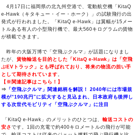
4月17日に福岡県の北九州空港で、電動航空機「KitaQ
e-Hawk（キタキュー・イー・ホーク）」の試験飛行の出
発式が行われました。「KitaQ e-Hawk」は翼幅が15メー
トルある有人の小型飛行機で、最大560キログラムの貨物
が積載できます。
昨年の大阪万博で「空飛ぶクルマ」が話題になりまし
たが、
貨物輸送を目的とした「KitaQ e-Hawk」は「空飛
ぶEVトラック」とも呼ばれており、将来の物流の担い手
として期待されています
。
【※関連記事はこちら！】
⇒
「空飛ぶクルマ」関連銘柄を解説！ 2040年には市場規
模が“190兆円”に拡大すると見込まれ、日本政府も後押し
する次世代モビリティ「空飛ぶクルマ」に注目
「KitaQ e-Hawk」のメリットのひとつは、
輸送コストの
安さ
です。1回の充電で約400キロメートルの飛行が可能
で、輸送コストは従来のジェット燃料で飛ぶ飛行機と比