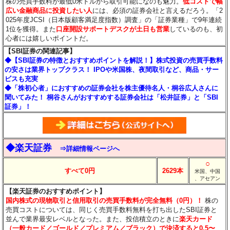
株の売買手数料が最低0米ドルから取引可能になのも魅力。
低コストで幅
広い金融商品に投資したい人
には、必須の証券会社と言えるだろう。「2
025年度JCSI（日本版顧客満足度指数）調査」の「証券業種」で9年連続
1位を獲得。また
口座開設サポートデスクが土日も営業
しているのも、初
心者には嬉しいポイントだ。
【SBI証券の関連記事】
◆【SBI証券の特徴とおすすめポイントを解説！】株式投資の売買手数料
の安さは業界トップクラス！ IPOや米国株、夜間取引など、商品・サー
ビスも充実
◆「株初心者」におすすめの証券会社を株主優待名人・桐谷広人さんに
聞いてみた！ 桐谷さんがおすすめする証券会社は「松井証券」と「SBI
証券」！
◆楽天証券
⇒詳細情報ページへ
○
すべて0円
2629本
米国、中国
、アセアン
【楽天証券のおすすめポイント】
国内株式の現物取引と信用取引の売買手数料が完全無料（0円）！
株の
売買コストについては、同じく売買手数料無料を打ち出したSBI証券と
並んで業界最安レベルとなった。また、投信積立のときに
楽天カード
（一般カード／ゴールド／プレミアム／ブラック）で決済すると0.5〜