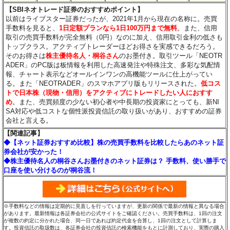
【SBIネオトレード証券のおすすめポイント】
以前はライブスター証券だったが、2021年1月から現在の名称に。売買
手数料を見ると、
1日定額プランなら1日100万円まで無料
。また、信用
取引の売買手数料が完全無料（0円）なのに加え、信用取引金利の低さも
トップクラス。アクティブトレーダーほどお得さを実感できるだろう。
そのお得さは
株主優待名人・桐谷さん
のお墨付き。取引ツール「NEOTR
ADER」のPC版は板情報を利用した高速発注や特殊注文、多彩な気配情
報、チャート表示などオールインワンの高機能ツールに仕上がってい
る。また「NEOTRADER」のスマホアプリ版もリリースされた。
低コス
トで日本株（現物・信用）をアクティブにトレードしたい人におすす
め
。また、売買頻度の少ない初心者や中長期の投資家にとっても、新NI
SA対応や低コストな個性派投資信託の取り扱いがあり、おすすめの証券
会社と言える。
【関連記事】
◆【ネット証券おすすめ比較】株の売買手数料を比較したらあのネット証
券会社が安かった！
◆株主優待名人の桐谷さんお墨付きのネット証券は？ 手数料、使い勝手で
口座を使い分けるのが桐谷流！
※手数料などの情報は定期的に見直しを行っていますが、更新の関係で最新の情報と異なる場合
があります。最新情報は各証券会社の公式サイトをご確認ください。売買手数料は、1回の注文
が複数の約定に分かれた場合、同一日であれば約定代金を合算し、1回の注文として計算しま
す。投資信託の取扱数は、各証券会社の投資信託の検索機能をもとに計測しており、実際の購入