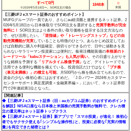
○
すべて0円
1848本
米国
※2026年5月18日〜。SOR注文の場合
【三菱UFJ eスマート証券のおすすめポイント】
MUFGグループの一員であり、さらにau経済圏と連携するネット証券。2
026年5月18日から日本株取引でSOR注文を選択すると
売買手数料が完全
無料に！
SOR注文はより条件の良い取引価格を提示する注文方法なの
で、ぜひ活用したい。
「逆指値」や「トレーリングストップ」などの自
動売買機能が充実
していることも特徴のひとつ。あらかじめ設定してお
けば自動的に購入や利益確定、損切りができるので、日中に値動きを見
られないサラリーマン投資家には便利だ。板発注機能装備の
本格派のト
レードツール「kabuステーション」も人気が高い
。その日盛り上がりそ
うな銘柄を予測する
「リアルタイム株価予測」
など、デイトレードでも
活用できる便利な機能を備えている。投資信託だけではなく
「プチ株
（単元未満株）」の積立も可能
。月500円から株を積み立てられるので、
資金の少ない株初心者にはおすすめだ。「J.D.パワー 2024年カスタマー
センターサポート満足度調査＜金融業界編＞」において、ネット証券部
門で2年連続第1位となった。
【関連記事】
◆【三菱UFJ eスマート証券（旧：auカブコム証券）のおすすめポイント
を解説】NISA口座なら日本株と米国株の売買手数料が無料で、クレカ積
立の還元率はネット証券トップクラス
◆【三菱UFJ eスマート証券】新アプリで「スマホ投資」が進化！ 株初心
者でもサクサク使える｢シンプルな操作性｣と、投資に必要な｢充実の情報
量｣を両立できた秘密とは？