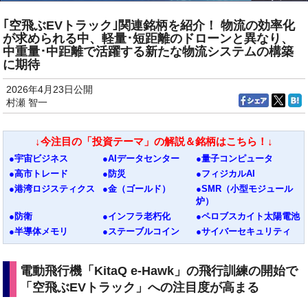
｢空飛ぶEVトラック｣関連銘柄を紹介！ 物流の効率化
が求められる中、軽量･短距離のドローンと異なり、
中重量･中距離で活躍する新たな物流システムの構築
に期待
2026年4月23日公開
村瀬 智一
↓今注目の「投資テーマ」の解説＆銘柄はこちら！↓
●宇宙ビジネス
●AIデータセンター
●量子コンピュータ
●高市トレード
●防災
●フィジカルAI
●港湾ロジスティクス
●金（ゴールド）
●SMR（小型モジュール
炉）
●防衛
●インフラ老朽化
●ペロブスカイト太陽電池
●半導体メモリ
●ステーブルコイン
●サイバーセキュリティ
電動飛行機「KitaQ e-Hawk」の飛行訓練の開始で
「空飛ぶEVトラック」への注目度が高まる