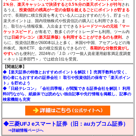
2％分
、楽天キャッシュで決済すると0.5％分
の楽天ポイントが付与
され
るうえ、
投資信託の残高が一定の金額を超えるごとにポイントが貯まる
ので、長期的に積立投資を考えている人にはおすすめだろう。貯まった
楽天ポイントは、国内現物株式や投資信託の購入にも利用できる。ま
た、取引から情報収集、入出金までできる
トレードツールの元祖「マー
ケットスピード」
が有名で、数多くのデイトレーダーも利用。ツール内
では
日経テレコン（楽天証券版）を利用することができるのも便利
。さ
らに、投資信託数が2600本以上と多く、米国や中国、アセアンなどの海
外株式、海外ETF、金の積立投資もできるので、
長期的な分散投資がし
やすい
のも便利だ。2024年の「J.D. パワー個人資産運用顧客満足度調査
＜ネット証券部門＞」では総合1位を受賞。
【関連記事】
◆【楽天証券の特徴とおすすめポイントを解説！】売買手数料が安く、
初心者にもおすすめの証券会社！ 取引や投資信託の保有で「楽天ポイン
ト」を貯めよう
◆「日経テレコン」「会社四季報」が閲覧できる証券会社を解説！ 利用
料0円ながら、紙媒体では読めない独自記事や先行情報を掲載し、記事の
検索機能も充実
◆三菱UFJ eスマート証券（旧：auカブコム証券）
⇒詳細情報ページへ