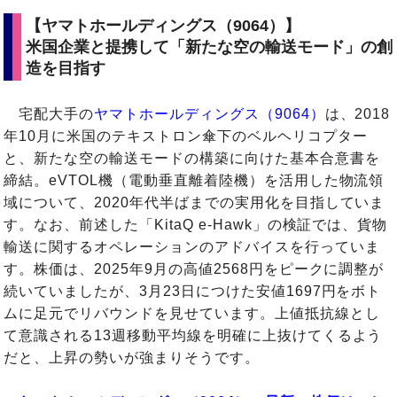
【ヤマトホールディングス（9064）】
米国企業と提携して「新たな空の輸送モード」の創
造を目指す
宅配大手の
ヤマトホールディングス（9064）
は、2018
年10月に米国のテキストロン傘下のベルヘリコプター
と、新たな空の輸送モードの構築に向けた基本合意書を
締結。eVTOL機（電動垂直離着陸機）を活用した物流領
域について、2020年代半ばまでの実用化を目指していま
す。なお、前述した「KitaQ e-Hawk」の検証では、貨物
輸送に関するオペレーションのアドバイスを行っていま
す。株価は、2025年9月の高値2568円をピークに調整が
続いていましたが、3月23日につけた安値1697円をボト
ムに足元でリバウンドを見せています。上値抵抗線とし
て意識される13週移動平均線を明確に上抜けてくるよう
だと、上昇の勢いが強まりそうです。