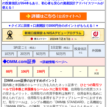
の投資信託が264本もあり、初心者も安心の資産設計アドバイスツールが
使える！
▼クイズに回答＋口座開設で2000円分のポイントがもらえる！▼
1約定ごと
1日定額
（税込）
（税込）
投資信託
外国株
※1
10万円
20万円
50万円
50万円
◆DMM.com証券
⇒詳細情報ページへ
○
－
－
88円
106円
198円
米国
【DMM.com証券のおすすめポイント】
国内株と米国株のトレードに力を入れたネット証券で、
ひとつの取引ツ
ールで日本株と米国株をシームレスに取引可能
。信用取引の売買コスト
の安さもメリット。信用取引の売買手数料は無料で、信用金利も低めに
抑えられており、信用取引を多用するアクティブトレーダーにおすすめ
だ。取引ツールは、シンプル機能の「DMM株 STANDARD」と高機能な
「DMM株 PRO+」の2種類。スマホ用アプリも「かんたんモード」と