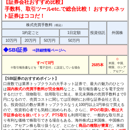
【証券会社おすすめ比較】
手数料、取引ツールetc.で総合比較！ おすすめネッ
ト証券はココだ！
株式売買手数料
（税込）
1約定ごと
1日定額
投資信託
外国株
10万円
20万円
50万円
50万円
◆SBI証券
⇒詳細情報ページへ
○
すべて0円
米国、中国、
2685本
韓国、ロシア
※取引報告書などを「電子交付」に設定している場合
、アセアン
【SBI証券のおすすめポイント】
口座数では業界トップクラスの大手ネット証券で、最大の魅力のひとつ
は
国内株式の売買手数料が完全無料
なこと。取引報告書などを電子交付
するだけで、現物取引、信用取引に加え、単元未満株の売買手数料まで0
円になるので、売買コストに関しては圧倒的にお得な証券会社と言え
る。投資信託の数が業界トップクラスなうえ100円以上1円単位で買える
ので、投資初心者でも気軽に始められる。さらに、
IPOの取扱い数は大
手証券会社を抜いてトップ
。
PTS取引
も利用可能で、一般的な取引所よ
り有利な価格で株取引できる場合もある。海外株式は米国株、中国株の
ほか、アセアン株も取り扱うなど、とにかく
商品の種類が豊富
だ。米国