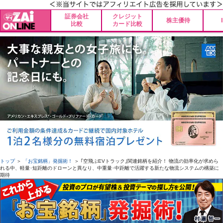
証券会社
クレジット
株主優待
比較
カード比較
トップ
＞
「お宝銘柄」発掘術！
＞ ｢空飛ぶEVトラック｣関連銘柄を紹介！ 物流の効率化が求めら
れる中、軽量･短距離のドローンと異なり、中重量･中距離で活躍する新たな物流システムの構築に
期待