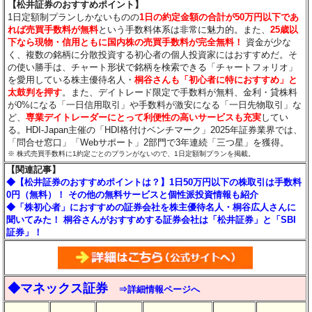
【松井証券のおすすめポイント】
1日定額制プランしかないものの
1日の約定金額の合計が50万円以下であ
れば売買手数料が無料
という手数料体系は非常に魅力的。また、
25歳以
下なら現物・信用ともに国内株の売買手数料が完全無料！
資金が少な
く、複数の銘柄に分散投資する初心者の個人投資家にはおすすめだ。そ
の使い勝手は、チャート形状で銘柄を検索できる「チャートフォリオ」
を愛用している株主優待名人・
桐谷さんも「初心者に特におすすめ」と
太鼓判を押す
。また、デイトレード限定で手数料が無料、金利・貸株料
が0%になる「一日信用取引」や手数料が激安になる「一日先物取引」な
ど、
専業デイトレーダーにとって利便性の高いサービスも充実
してい
る。HDI-Japan主催の「HDI格付けベンチマーク」2025年証券業界では、
「問合せ窓口」「Webサポート」2部門で3年連続「三つ星」を獲得。
※ 株式売買手数料に1約定ごとのプランがないので、1日定額制プランを掲載。
【関連記事】
◆【松井証券のおすすめポイントは？】1日50万円以下の株取引は手数料
0円（無料）！ その他の無料サービスと個性派投資情報も紹介
◆「株初心者」におすすめの証券会社を株主優待名人・桐谷広人さんに
聞いてみた！ 桐谷さんがおすすめする証券会社は「松井証券」と「SBI
証券」！
◆マネックス証券
⇒詳細情報ページへ