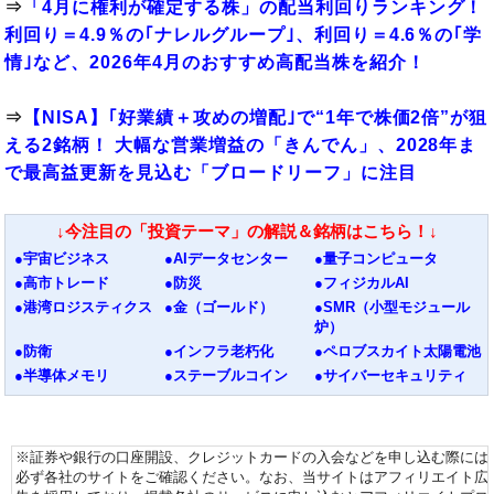
⇒
「4月に権利が確定する株」の配当利回りランキング！
利回り＝4.9％の｢ナレルグループ｣、利回り＝4.6％の｢学
情｣など、2026年4月のおすすめ高配当株を紹介！
⇒
【NISA】｢好業績＋攻めの増配｣で“1年で株価2倍”が狙
える2銘柄！ 大幅な営業増益の「きんでん」、2028年ま
で最高益更新を見込む「ブロードリーフ」に注目
↓今注目の「投資テーマ」の解説＆銘柄はこちら！↓
●宇宙ビジネス
●AIデータセンター
●量子コンピュータ
●高市トレード
●防災
●フィジカルAI
●港湾ロジスティクス
●金（ゴールド）
●SMR（小型モジュール
炉）
●防衛
●インフラ老朽化
●ペロブスカイト太陽電池
●半導体メモリ
●ステーブルコイン
●サイバーセキュリティ
※証券や銀行の口座開設、クレジットカードの入会などを申し込む際には
必ず各社のサイトをご確認ください。なお、当サイトはアフィリエイト広