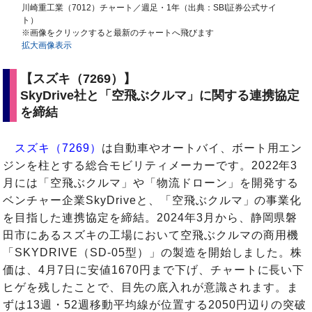
川崎重工業（7012）チャート／週足・1年（出典：SBI証券公式サイ
ト）
※画像をクリックすると最新のチャートへ飛びます
拡大画像表示
【スズキ（7269）】
SkyDrive社と「空飛ぶクルマ」に関する連携協定
を締結
スズキ（7269）
は自動車やオートバイ、ボート用エン
ジンを柱とする総合モビリティメーカーです。2022年3
月には「空飛ぶクルマ」や「物流ドローン」を開発する
ベンチャー企業SkyDriveと、「空飛ぶクルマ」の事業化
を目指した連携協定を締結。2024年3月から、静岡県磐
田市にあるスズキの工場において空飛ぶクルマの商用機
「SKYDRIVE（SD-05型）」の製造を開始しました。株
価は、4月7日に安値1670円まで下げ、チャートに長い下
ヒゲを残したことで、目先の底入れが意識されます。ま
ずは13週・52週移動平均線が位置する2050円辺りの突破