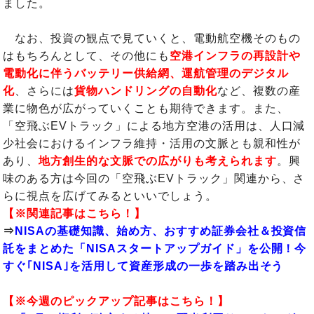
ました。
なお、投資の観点で見ていくと、電動航空機そのもの
はもちろんとして、その他にも
空港インフラの再設計や
電動化に伴うバッテリー供給網、運航管理のデジタル
化
、さらには
貨物ハンドリングの自動化
など、複数の産
業に物色が広がっていくことも期待できます。また、
「空飛ぶEVトラック」による地方空港の活用は、人口減
少社会におけるインフラ維持・活用の文脈とも親和性が
あり、
地方創生的な文脈での広がりも考えられます
。興
味のある方は今回の「空飛ぶEVトラック」関連から、さ
らに視点を広げてみるといいでしょう。
【※関連記事はこちら！】
⇒
NISAの基礎知識、始め方、おすすめ証券会社＆投資信
託をまとめた「NISAスタートアップガイド」を公開！今
すぐ｢NISA｣を活用して資産形成の一歩を踏み出そう
【※今週のピックアップ記事はこちら！】