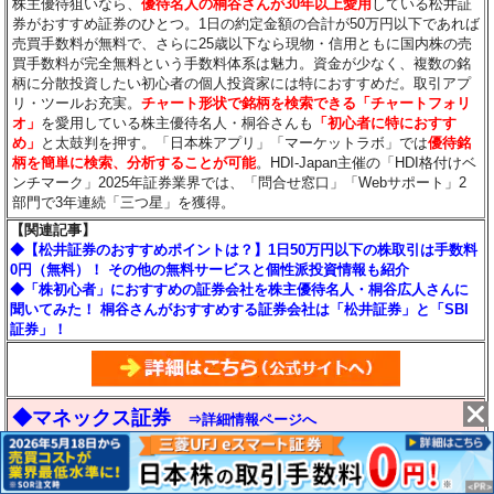
株主優待狙いなら、
優待名人の桐谷さんが30年以上愛用
している松井証
券がおすすめ証券のひとつ。1日の約定金額の合計が50万円以下であれば
売買手数料が無料で、さらに25歳以下なら現物・信用ともに国内株の売
買手数料が完全無料という手数料体系は魅力。資金が少なく、複数の銘
柄に分散投資したい初心者の個人投資家には特におすすめだ。取引アプ
リ・ツールお充実。
チャート形状で銘柄を検索できる「チャートフォリ
オ」
を愛用している株主優待名人・桐谷さんも
「初心者に特におすす
め」
と太鼓判を押す。「日本株アプリ」「マーケットラボ」では
優待銘
柄を簡単に検索、分析することが可能
。HDI-Japan主催の「HDI格付けベ
ンチマーク」2025年証券業界では、「問合せ窓口」「Webサポート」2
部門で3年連続「三つ星」を獲得。
【関連記事】
◆【松井証券のおすすめポイントは？】1日50万円以下の株取引は手数料
0円（無料）！ その他の無料サービスと個性派投資情報も紹介
◆「株初心者」におすすめの証券会社を株主優待名人・桐谷広人さんに
聞いてみた！ 桐谷さんがおすすめする証券会社は「松井証券」と「SBI
証券」！
◆マネックス証券
⇒詳細情報ページへ
○
99円
115円
275円
550円
1884本
/日
米国、中国