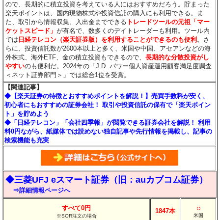
ので、長期的に積立投資を考えている人にはおすすめだろう。貯まった
楽天ポイントは、国内現物株式や投資信託の購入にも利用できる。ま
た、取引から情報収集、入出金までできる
トレードツールの元祖「マー
ケットスピード」
が有名で、数多くのデイトレーダーも利用。ツール内
では
日経テレコン（楽天証券版）を利用することができるのも便利
。さ
らに、投資信託数が2600本以上と多く、米国や中国、アセアンなどの海
外株式、海外ETF、金の積立投資もできるので、
長期的な分散投資がし
やすい
のも便利だ。2024年の「J.D. パワー個人資産運用顧客満足度調査
＜ネット証券部門＞」では総合1位を受賞。
【関連記事】
◆【楽天証券の特徴とおすすめポイントを解説！】売買手数料が安く、
初心者にもおすすめの証券会社！ 取引や投資信託の保有で「楽天ポイン
ト」を貯めよう
◆「日経テレコン」「会社四季報」が閲覧できる証券会社を解説！ 利用
料0円ながら、紙媒体では読めない独自記事や先行情報を掲載し、記事の
検索機能も充実
◆三菱UFJ eスマート証券（旧：auカブコム証券）
⇒詳細情報ページへ
○
すべて0円
1847本
米国
※SOR注文の場合