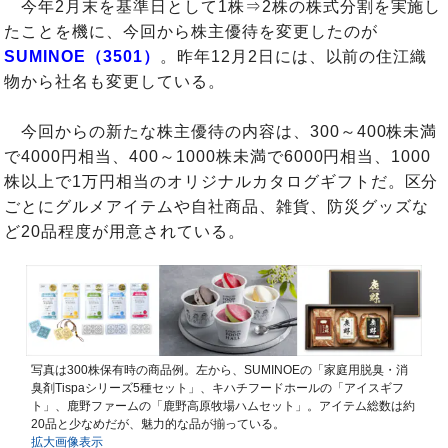
今年2月末を基準日として1株⇒2株の株式分割を実施し
たことを機に、今回から株主優待を変更したのが
SUMINOE（3501）
。昨年12月2日には、以前の住江織
物から社名も変更している。
今回からの新たな株主優待の内容は、300～400株未満
で4000円相当、400～1000株未満で6000円相当、1000
株以上で1万円相当のオリジナルカタログギフトだ。区分
ごとにグルメアイテムや自社商品、雑貨、防災グッズな
ど20品程度が用意されている。
写真は300株保有時の商品例。左から、SUMINOEの「家庭用脱臭・消
臭剤Tispaシリーズ5種セット」、キハチフードホールの「アイスギフ
ト」、鹿野ファームの「鹿野高原牧場ハムセット」。アイテム総数は約
20品と少なめだが、魅力的な品が揃っている。
拡大画像表示