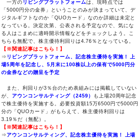
一方の
リビングプラットフォーム
は、現時点では
「5000円分の金券」ということのみが決まっていて、デ
ジタルギフトなのか「QUOカード」なのか詳細は未定と
なっている。決定次第、公表される予定なので、気にな
る人はこまめに適時開示情報などをチェックしよう。こ
ちらも無配で、株主優待利回りは4.76％となっている。
【※関連記事はこちら！】
⇒
リビングプラットフォーム、記念株主優待を実施！ 上
場5周年を記念し、5月末に100株以上の保有で5000円分
の金券などの贈呈を予定
また、利回りが3％台のため表組みには掲載していない
が、
アウンコンサルティング（2459）
も上場20周年記念
で株主優待を実施する。必要投資額15万6500円で5000円
分の「QUOカード」がもらえて、株主優待利回りは
3.19％だ（無配）。
【※関連記事はこちら！】
⇒
アウンコンサルティング、記念株主優待を実施！ 上場