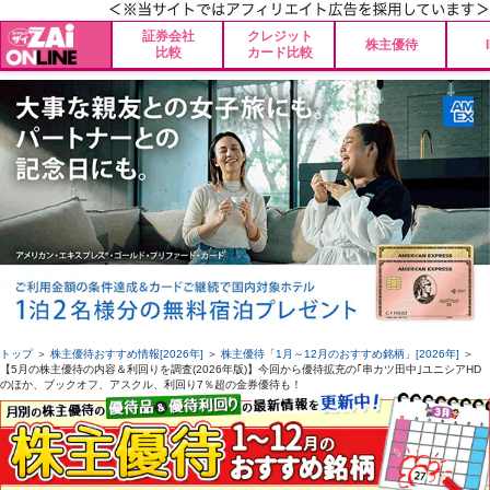
証券会社
クレジット
株主優待
比較
カード比較
トップ
＞
株主優待おすすめ情報[2026年]
＞
株主優待「1月～12月のおすすめ銘柄」[2026年]
＞
【5月の株主優待の内容＆利回りを調査(2026年版)】今回から優待拡充の｢串カツ田中｣ユニシアHD
のほか、ブックオフ、アスクル、利回り7％超の金券優待も！