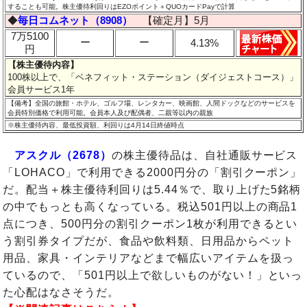
することも可能。株主優待利回りはEZOポイント＋QUOカードPayで計算
◆
毎日コムネット（8908）
【確定月】5月
7万5100
ー
ー
4.13%
円
【株主優待内容】
100株以上で、「ベネフィット・ステーション（ダイジェストコース）」
会員サービス1年
【備考】全国の旅館・ホテル、ゴルフ場、レンタカー、映画館、人間ドックなどのサービスを
会員特別価格で利用可能。会員本人及び配偶者、二親等以内の親族
※株主優待内容、最低投資額、利回りは4月14日終値時点
アスクル（2678）
の株主優待品は、自社通販サービス
「LOHACO」で利用できる2000円分の「割引クーポン」
だ。配当＋株主優待利回りは5.44％で、取り上げた5銘柄
の中でもっとも高くなっている。税込501円以上の商品1
点につき、500円分の割引クーポン1枚が利用できるとい
う割引券タイプだが、食品や飲料類、日用品からペット
用品、家具・インテリアなどまで幅広いアイテムを扱っ
ているので、「501円以上で欲しいものがない！」といっ
た心配はなさそうだ。