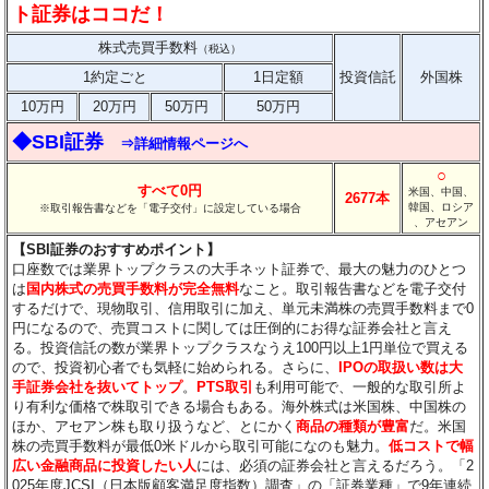
ト証券はココだ！
株式売買手数料
（税込）
1約定ごと
1日定額
投資信託
外国株
10万円
20万円
50万円
50万円
◆SBI証券
⇒詳細情報ページへ
○
すべて0円
米国、中国、
2677本
韓国、ロシア
※取引報告書などを「電子交付」に設定している場合
、アセアン
【SBI証券のおすすめポイント】
口座数では業界トップクラスの大手ネット証券で、最大の魅力のひとつ
は
国内株式の売買手数料が完全無料
なこと。取引報告書などを電子交付
するだけで、現物取引、信用取引に加え、単元未満株の売買手数料まで0
円になるので、売買コストに関しては圧倒的にお得な証券会社と言え
る。投資信託の数が業界トップクラスなうえ100円以上1円単位で買える
ので、投資初心者でも気軽に始められる。さらに、
IPOの取扱い数は大
手証券会社を抜いてトップ
。
PTS取引
も利用可能で、一般的な取引所よ
り有利な価格で株取引できる場合もある。海外株式は米国株、中国株の
ほか、アセアン株も取り扱うなど、とにかく
商品の種類が豊富
だ。米国
株の売買手数料が最低0米ドルから取引可能になのも魅力。
低コストで幅
広い金融商品に投資したい人
には、必須の証券会社と言えるだろう。「2
025年度JCSI（日本版顧客満足度指数）調査」の「証券業種」で9年連続