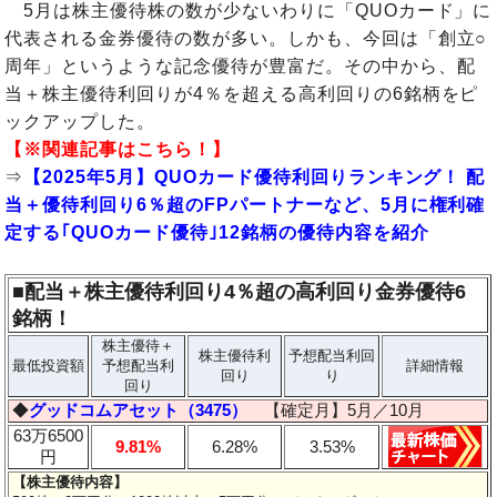
5月は株主優待株の数が少ないわりに「QUOカード」に
代表される金券優待の数が多い。しかも、今回は「創立○
周年」というような記念優待が豊富だ。その中から、配
当＋株主優待利回りが4％を超える高利回りの6銘柄をピ
ックアップした。
【※関連記事はこちら！】
⇒
【2025年5月】QUOカード優待利回りランキング！ 配
当＋優待利回り6％超のFPパートナーなど、5月に権利確
定する｢QUOカード優待｣12銘柄の優待内容を紹介
■配当＋株主優待利回り4％超の高利回り金券優待6
銘柄！
株主優待＋
株主優待利
予想配当利回
最低投資額
予想配当利
詳細情報
回り
り
回り
◆
グッドコムアセット（3475）
【確定月】5月／10月
63万6500
9.81%
6.28%
3.53%
円
【株主優待内容】