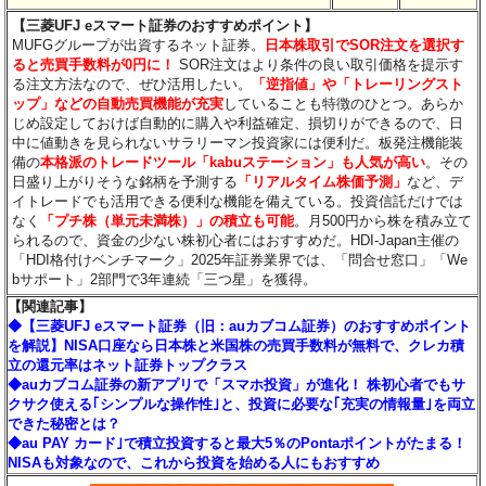
【三菱UFJ eスマート証券のおすすめポイント】
MUFGグループが出資するネット証券。
日本株取引でSOR注文を選択す
ると売買手数料が0円に！
SOR注文はより条件の良い取引価格を提示す
る注文方法なので、ぜひ活用したい。
「逆指値」や「トレーリングスト
ップ」などの自動売買機能が充実
していることも特徴のひとつ。あらか
じめ設定しておけば自動的に購入や利益確定、損切りができるので、日
中に値動きを見られないサラリーマン投資家には便利だ。板発注機能装
備の
本格派のトレードツール「kabuステーション」も人気が高い
。その
日盛り上がりそうな銘柄を予測する
「リアルタイム株価予測」
など、デ
イトレードでも活用できる便利な機能を備えている。投資信託だけでは
なく
「プチ株（単元未満株）」の積立も可能
。月500円から株を積み立て
られるので、資金の少ない株初心者にはおすすめだ。HDI-Japan主催の
「HDI格付けベンチマーク」2025年証券業界では、「問合せ窓口」「We
bサポート」2部門で3年連続「三つ星」を獲得。
【関連記事】
◆【三菱UFJ eスマート証券（旧：auカブコム証券）のおすすめポイント
を解説】NISA口座なら日本株と米国株の売買手数料が無料で、クレカ積
立の還元率はネット証券トップクラス
◆auカブコム証券の新アプリで「スマホ投資」が進化！ 株初心者でもサ
クサク使える｢シンプルな操作性｣と、投資に必要な｢充実の情報量｣を両立
できた秘密とは？
◆au PAY カード｣で積立投資すると最大5％のPontaポイントがたまる！
NISAも対象なので、これから投資を始める人にもおすすめ