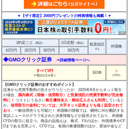
▼【ザイ限定】2000円プレゼントの特典情報も掲載！▼
1約定ごと
1日定額
（税込）
（税込）
投資信託
外国株
※1
10万円
20万円
50万円
50万円
◆GMOクリック証券
⇒詳細情報ページへ
○
すべて0円
163本
（CFD）
※電話注文を除く
【GMOクリック証券のおすすめポイント】
従来から売買手数料の安さがウリだったが、2025年9月からネット取引
の場合、
国内株式（現物・信用取引）と投資信託の売買手数料が完全無
料に！
コストにうるさい
株主優待名人・桐谷広人さんも利用
していると
か。
信用取引の金利については、大手ネット証券よりも低く設定されて
おり
、一般信用売りも可能だ！ 米国株の情報では、瞬時にAIが翻訳する
英語ニュースやグラフ化された決算情報などが提供されており、米国株
CFDの取引に役立つ。商品の品揃えは、株式、FXのほか、外国債券やCF
Dまである充実ぶり。CFDでは、各国の株価指数のほか、原油や金など