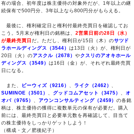
有の場合、初年度は株主優待の対象外だが、1年以上の継
続保有で500円分、3年以上なら800円分がもらえる。
最後に、権利確定日と権利付最終売買日を確認してお
こう。5月末が権利日の銘柄は、
2営業日前の28日（水）
が最終売買日
だ。ただし、権利日が15日（木）の
サツド
ラホールディングス（3544）
は13日（火）が、権利日が
20日（火）の
アスクル（2678）
や
クスリのアオキホール
ディングス（3549）
は16日（金）が、それぞれ最終売買
日になる。
また、
ビーウィズ（9216）
、
ライク（2462）
、
SUMINOE（3501）
、
グッドコムアセット（3475）
、
オ
オバ（9765）
、
アウンコンサルティング（2459）
の各銘
柄は、株主優待の獲得に複数単元の保有が必要だ。購入
前には、最終売買日と必要単元数を再確認して、目当て
の株主優待をしっかりゲットしよう！
（構成・文／肥後紀子）