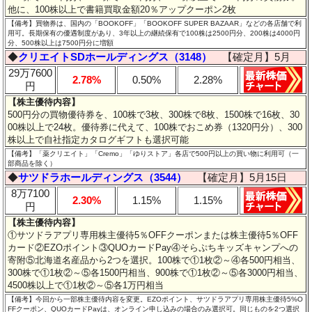
他に、100株以上で書籍買取金額20％アップクーポン2枚
【備考】買物券は、国内の「BOOKOFF」「BOOKOFF SUPER BAZAAR」などの各店舗で利
用可。長期保有の優遇制度があり、3年以上の継続保有で100株は2500円分、200株は4000円
分、500株以上は7500円分に増額
◆
クリエイトSDホールディングス（3148）
【確定月】5月
29万7600
2.78%
0.50%
2.28%
円
【株主優待内容】
500円分の買物優待券を、100株で3枚、300株で8枚、1500株で16枚、30
00株以上で24枚。優待券に代えて、100株でおこめ券（1320円分）、300
株以上で自社指定カタログギフトも選択可能
【備考】「薬クリエイト」「Cremo」「ゆりストア」各店で500円以上の買い物に利用可（一
部商品を除く）
◆
サツドラホールディングス（3544）
【確定月】5月15日
8万7100
2.30%
1.15%
1.15%
円
【株主優待内容】
①サツドラアプリ専用株主優待5％OFFクーポンまたは株主優待5％OFF
カード②EZOポイント③QUOカードPay④そらぷちキッズキャンプへの
寄附⑤北海道名産品から2つを選択。100株で①1枚②～④各500円相当、
300株で①1枚②～⑤各1500円相当、900株で①1枚②～⑤各3000円相当、
4500株以上で①1枚②～⑤各1万円相当
【備考】今回から一部株主優待内容を変更。EZOポイント、サツドラアプリ専用株主優待5%O
FFクーポン、QUOカードPayは、オンライン申し込みの場合のみ選択可。同じものを2つ選択