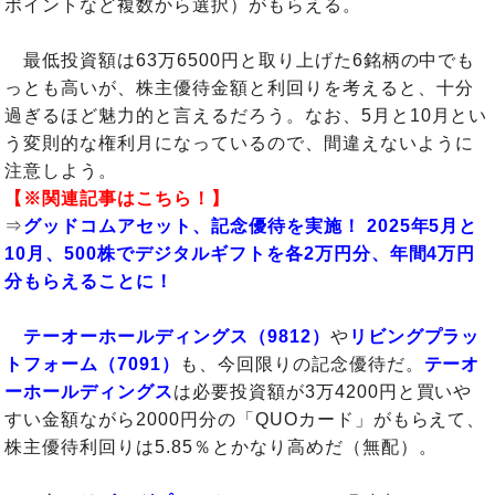
ポイントなど複数から選択）がもらえる。
最低投資額は63万6500円と取り上げた6銘柄の中でも
っとも高いが、株主優待金額と利回りを考えると、十分
過ぎるほど魅力的と言えるだろう。なお、5月と10月とい
う変則的な権利月になっているので、間違えないように
注意しよう。
【※関連記事はこちら！】
⇒
グッドコムアセット、記念優待を実施！ 2025年5月と
10月、500株でデジタルギフトを各2万円分、年間4万円
分もらえることに！
テーオーホールディングス（9812）
や
リビングプラッ
トフォーム（7091）
も、今回限りの記念優待だ。
テーオ
ーホールディングス
は必要投資額が3万4200円と買いや
すい金額ながら2000円分の「QUOカード」がもらえて、
株主優待利回りは5.85％とかなり高めだ（無配）。