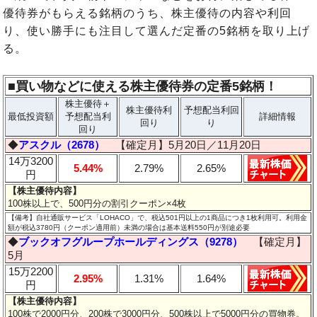
優待券がもらえる銘柄のうち、株主優待の内容や利回
り、使い勝手にも注目して選んだ定番の5銘柄を取り上げ
る。
■買い物などに使える株主優待券の定番5銘柄！
株主優待＋
株主優待利
予想配当利回
最低投資額
予想配当利
詳細情報
回り
り
回り
◆
アスクル（2678）
【確定月】5月20日／11月20日
14万3200
5.44%
2.79%
2.65%
円
【株主優待内容】
100株以上で、500円分の割引クーポン×4枚
【備考】自社通販サービス「LOHACO」で、税込501円以上の1商品につき1枚利用可。利用金
額が税込3780円（クーポン適用前）未満の場合は基本送料550円が別途必要
◆
ブックオフグループホールディングス（9278）
【確定月】
5月
15万2200
2.95%
1.31%
1.64%
円
【株主優待内容】
100株で2000円分、200株で3000円分、500株以上で5000円分の買物券。