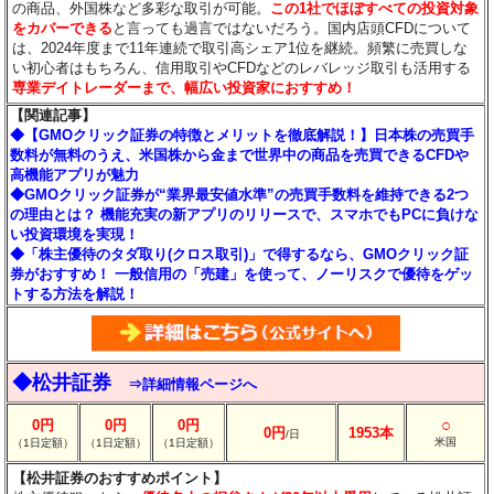
の商品、外国株など多彩な取引が可能。
この1社でほぼすべての投資対象
をカバーできる
と言っても過言ではないだろう。国内店頭CFDについて
は、2024年度まで11年連続で取引高シェア1位を継続。頻繁に売買しな
い初心者はもちろん、信用取引やCFDなどのレバレッジ取引も活用する
専業デイトレーダーまで、幅広い投資家におすすめ！
【関連記事】
◆【GMOクリック証券の特徴とメリットを徹底解説！】日本株の売買手
数料が無料のうえ、米国株から金まで世界中の商品を売買できるCFDや
高機能アプリが魅力
◆GMOクリック証券が“業界最安値水準”の売買手数料を維持できる2つ
の理由とは？ 機能充実の新アプリのリリースで、スマホでもPCに負けな
い投資環境を実現！
◆「株主優待のタダ取り(クロス取引)」で得するなら、GMOクリック証
券がおすすめ！ 一般信用の「売建」を使って、ノーリスクで優待をゲッ
トする方法を解説！
◆松井証券
⇒詳細情報ページへ
○
0円
0円
0円
0円
1953本
/日
米国
（1日定額）
（1日定額）
（1日定額）
【松井証券のおすすめポイント】