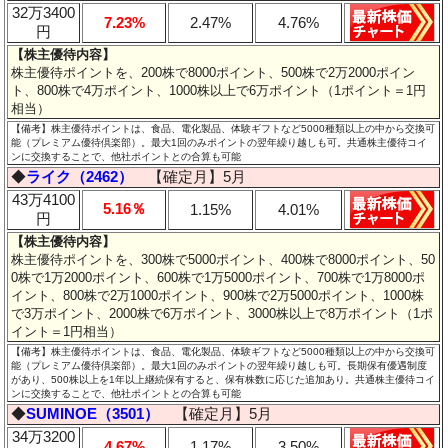
32万3400
7.23%
2.47%
4.76%
円
【株主優待内容】
株主優待ポイントを、200株で8000ポイント、500株で2万2000ポイン
ト、800株で4万ポイント、1000株以上で6万ポイント（1ポイント＝1円
相当）
【備考】株主優待ポイントは、食品、電化製品、体験ギフトなど5000種類以上の中から交換可
能（プレミアム優待倶楽部）。最大1回のみポイントの翌年繰り越しも可。共通株主優待コイ
ンに交換することで、他社ポイントとの合算も可能
◆
ライク（2462）
【確定月】5月
43万4100
5.16％
1.15%
4.01%
円
【株主優待内容】
株主優待ポイントを、300株で5000ポイント、400株で8000ポイント、50
0株で1万2000ポイント、600株で1万5000ポイント、700株で1万8000ポ
イント、800株で2万1000ポイント、900株で2万5000ポイント、1000株
で3万ポイント、2000株で6万ポイント、3000株以上で8万ポイント（1ポ
イント＝1円相当）
【備考】株主優待ポイントは、食品、電化製品、体験ギフトなど5000種類以上の中から交換可
能（プレミアム優待倶楽部）。最大1回のみポイントの翌年繰り越しも可。長期保有優遇制度
があり、500株以上を1年以上継続保有すると、保有株数に応じた追加あり。共通株主優待コイ
ンに交換することで、他社ポイントとの合算も可能
◆
SUMINOE（3501）
【確定月】5月
34万3200
4.67%
1.17%
3.50%