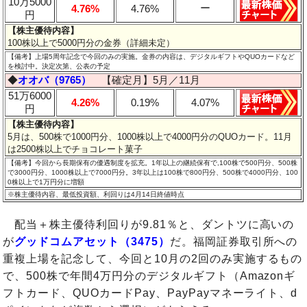
10万5000
ー
4.76%
4.76%
円
【株主優待内容】
100株以上で5000円分の金券（詳細未定）
【備考】上場5周年記念で今回のみの実施。金券の内容は、デジタルギフトやQUOカードなど
を検討中。決定次第、公表の予定
◆
オオバ（9765）
【確定月】5月／11月
51万6000
4.26%
0.19%
4.07%
円
【株主優待内容】
5月は、500株で1000円分、1000株以上で4000円分のQUOカード。11月
は2500株以上でチョコレート菓子
【備考】今回から長期保有の優遇制度を拡充。1年以上の継続保有で,100株で500円分、500株
で3000円分、1000株以上で7000円分。3年以上は100株で800円分、500株で4000円分、100
0株以上で1万円分に増額
※株主優待内容、最低投資額、利回りは4月14日終値時点
配当＋株主優待利回りが9.81％と、ダントツに高いの
が
グッドコムアセット（3475）
だ。福岡証券取引所への
重複上場を記念して、今回と10月の2回のみ実施するもの
で、500株で年間4万円分のデジタルギフト（Amazonギ
フトカード、QUOカードPay、PayPayマネーライト、d