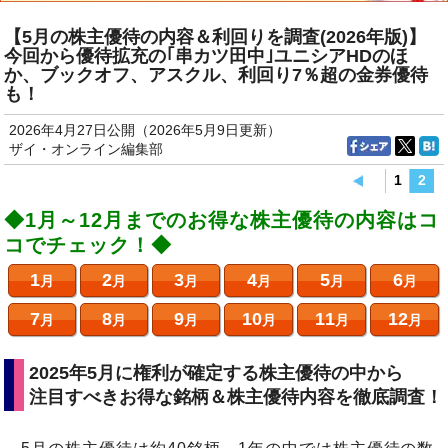
【5月の株主優待の内容＆利回りを調査(2026年版)】
今回から優待拡充の｢串カツ田中｣ユニシアHDのほ
か、ブックオフ、アスクル、利回り7％超の金券優待
も！
2026年4月27日公開（2026年5月9日更新）
ザイ・オンライン編集部
1
2
◆1月～12月までのお得な株主優待の内容はコ
コでチェック！◆
1
2
3
4
5
6
月
月
月
月
月
月
7
8
9
10
11
12
月
月
月
月
月
月
2025年5月に権利が確定する株主優待の中から
注目すべきお得な銘柄＆株主優待内容を徹底調査！