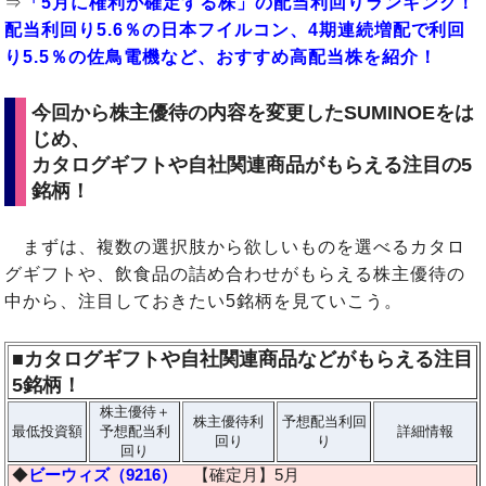
⇒
「5月に権利が確定する株」の配当利回りランキング！
配当利回り5.6％の日本フイルコン、4期連続増配で利回
り5.5％の佐鳥電機など、おすすめ高配当株を紹介！
今回から株主優待の内容を変更したSUMINOEをは
じめ、
カタログギフトや自社関連商品がもらえる注目の5
銘柄！
まずは、複数の選択肢から欲しいものを選べるカタロ
グギフトや、飲食品の詰め合わせがもらえる株主優待の
中から、注目しておきたい5銘柄を見ていこう。
■カタログギフトや自社関連商品などがもらえる注目
5銘柄！
株主優待＋
株主優待利
予想配当利回
最低投資額
予想配当利
詳細情報
回り
り
回り
◆
ビーウィズ（9216）
【確定月】5月