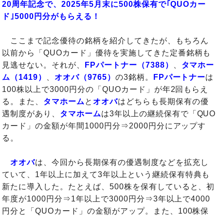
20周年記念で、2025年5月末に500株保有で｢QUOカー
ド｣5000円分がもらえる！
ここまで記念優待の銘柄を紹介してきたが、もちろん
以前から「QUOカード」優待を実施してきた定番銘柄も
見逃せない。それが、
FPパートナー（7388）
、
タマホー
ム（1419）
、
オオバ（9765）
の3銘柄。
FPパートナー
は
100株以上で3000円分の「QUOカード」が年2回もらえ
る。また、
タマホーム
と
オオバ
はどちらも長期保有の優
遇制度があり、
タマホーム
は3年以上の継続保有で「QUO
カード」の金額が年間1000円分⇒2000円分にアップす
る。
オオバ
は、今回から長期保有の優遇制度などを拡充し
ていて、1年以上に加えて3年以上という継続保有特典も
新たに導入した。たとえば、500株を保有していると、初
年度が1000円分⇒1年以上で3000円分⇒3年以上で4000
円分と「QUOカード」の金額がアップ。また、100株保