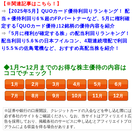
【※関連記事はこちら！】
⇒
【2025年5月】QUOカード優待利回りランキング！ 配
当＋優待利回り6％超のFPパートナーなど、5月に権利確
定する｢QUOカード優待｣12銘柄の優待内容を紹介
⇒
「5月に権利が確定する株」の配当利回りランキング！
配当利回り5.6％の日本フイルコン、4期連続増配で利回
り5.5％の佐鳥電機など、おすすめ高配当株を紹介！
◆1月〜12月までのお得な株主優待の内容は
ココでチェック！
1
2
3
4
5
6
月
月
月
月
月
月
7
8
9
10
11
12
月
月
月
月
月
月
※証券や銀行の口座開設、クレジットカードの入会などを申し込む際には
必ず各社のサイトをご確認ください。なお、当サイトはアフィリエイト広
告を採用しており、掲載各社のサービスに申し込むとアフィリエイトプロ
グラムによる収益を得る場合があります。