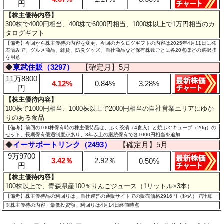
円
【株主優待内容】
300株で4000円相当、400株で6000円相当、1000株以上で1万円相当のカ
タログギフト
【備考】今回から株主優待の内容を変更。今回のカタログギフトの内容は2025年4月11日に発
表済みで、グルメ商品、雑貨、防災グッズ、自社商品など保有株数ごとに各20点ほどの選択肢
を用意
◆
東武住販（3297）
【確定月】5月
11万8800
4.12%
0.84%
3.28%
円
【株主優待内容】
100株で1000円相当、1000株以上で2000円相当の自社営業エリアにゆか
りのある食品
【備考】前回の100株保有時の株主優待品は、ふく茶漬（4食入）と焼ふぐキューブ（20g）の
セット。長期保有優遇制度があり、3年以上の継続保有で各1000円相当を追加
◆
イーサポートリンク（2493）
【確定月】5月
9万9700
3.42％
2.92％
0.50%
円
【株主優待内容】
100株以上で、青森県産100％りんごジュース（1リットル×3本）
【備考】株主優待品の利回りは、自社運営の通販サイトでの販売価格2916円（税込）で計算
※株主優待の内容、最低投資額、利回りは4月14日終値時点