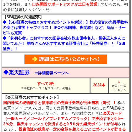
1位を獲得。また
口座開設サポートデスクが土日も営業
しているのも、初
心者には嬉しいポイントだ。
【SBI証券の関連記事】
◆【SBI証券の特徴とおすすめポイントを解説！】株式投資の売買手数料
の安さは業界トップクラス！ IPOや米国株、夜間取引など、商品・サー
ビスも充実
◆「株初心者」におすすめの証券会社を株主優待名人・桐谷広人さんに
聞いてみた！ 桐谷さんがおすすめする証券会社は「松井証券」と「SBI
証券」！
◆楽天証券
⇒詳細情報ページへ
○
すべて0円
2624本
米国、中国
※手数料コース「ゼロコース」の場合
、アセアン
【楽天証券のおすすめポイント】
国内株式の現物取引と信用取引の売買手数料が完全無料（0円）！
株の
売買コストについては、同じく売買手数料無料を打ち出したSBI証券と
並んで業界最安レベルとなった。また、投信積立のときに
楽天カード
（一般カード／ゴールド／プレミアム／ブラック）で決済すると0.5〜
2％分
、楽天キャッシュで決済すると0.5％分
の楽天ポイントが付与
され
るうえ、
投資信託の残高が一定の金額を超えるごとにポイントが貯まる