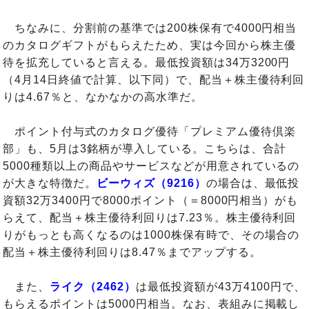
ちなみに、分割前の基準では200株保有で4000円相当
のカタログギフトがもらえたため、実は今回から株主優
待を拡充していると言える。最低投資額は34万3200円
（4月14日終値で計算、以下同）で、配当＋株主優待利回
りは4.67％と、なかなかの高水準だ。
ポイント付与式のカタログ優待「プレミアム優待倶楽
部」も、5月は3銘柄が導入している。こちらは、合計
5000種類以上の商品やサービスなどが用意されているの
が大きな特徴だ。
ビーウィズ（9216）
の場合は、最低投
資額32万3400円で8000ポイント（＝8000円相当）がも
らえて、配当＋株主優待利回りは7.23％。株主優待利回
りがもっとも高くなるのは1000株保有時で、その場合の
配当＋株主優待利回りは8.47％までアップする。
また、
ライク（2462）
は最低投資額が43万4100円で、
もらえるポイントは5000円相当。なお、表組みに掲載し