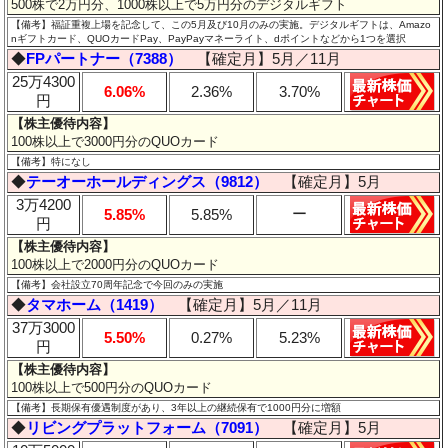
500株で2万円分、1000株以上で5万円分のデジタルギフト
【備考】福証重複上場を記念して、この5月及び10月のみの実施。デジタルギフトは、Amazo
nギフトカード、QUOカードPay、PayPayマネーライト、dポイントなどから1つを選択
◆
FPパートナー（7388）
【確定月】5月／11月
25万4300
6.06%
2.36%
3.70%
円
【株主優待内容】
100株以上で3000円分のQUOカード
【備考】特になし
◆
テーオーホールディングス（9812）
【確定月】5月
3万4200
ー
5.85%
5.85%
円
【株主優待内容】
100株以上で2000円分のQUOカード
【備考】会社設立70周年記念で今回のみの実施
◆
タマホーム（1419）
【確定月】5月／11月
37万3000
5.50%
0.27%
5.23%
円
【株主優待内容】
100株以上で500円分のQUOカード
【備考】長期保有優遇制度があり、3年以上の継続保有で1000円分に増額
◆
リビングプラットフォーム（7091）
【確定月】5月