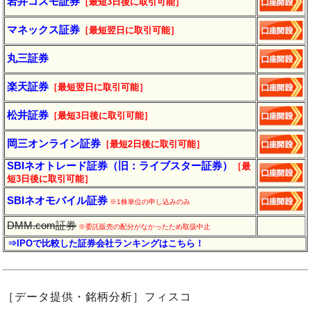
岩井コスモ証券
［最短3日後に
取引
可能］
マネックス証券
［最短翌日に取引可能］
丸三証券
楽天証券
［最短翌日に
取引
可能］
松井証券
［最短3日後に
取引
可能］
岡三オンライン証券
［最短2日後に
取引
可能］
SBIネオトレード証券（旧：ライブスター証券）
［最
短3日後に
取引
可能］
SBIネオモバイル証券
※1株単位の申し込みのみ
DMM.com証券
※委託販売の配分がなかったため取扱中止
⇒IPOで比較した証券会社ランキングはこちら！
［データ提供・銘柄分析］フィスコ