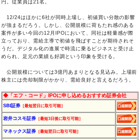
円。従業員は21名。
12/24はほかに6社が同時上場し、初値買い分散の影響
が強まるだろう。しかし、公開規模に荷もたれ感のある
案件が多い今回の12月IPOにおいて、同社は軽量感が際
立っており、需給主導で初値を飛ばすことが期待されそ
うだ。デジタル化の進展で時流に乗るビジネスと受け止
められ、足元の業績も好調という印象を受ける。
公開規模については3億円あまりとなる見込み。上場前
株主には売却制限がかかり、需給良好と言えるだろう。
◆「エフ・コード」IPOに申し込めるおすすめ証券会社
SBI証券
［最短翌日に取引可能］
岩井コスモ証券
［最短3日後に
取引
可能］
マネックス証券
［最短翌日に取引可能］