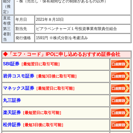
能分
－
株（売出し・保有期間などの制限があるもの以外）
（推
定）
直近
年月日
2021年８月10日
有償
第三
割当先
ピアラベンチャーズ１号投資事業有限責任組合
者割
発行価格
1591円 ※株式分割を考慮済み
当
◆「エフ・コード」IPOに申し込めるおすすめ証券会社
SBI証券
［最短翌日に取引可能］
岩井コスモ証券
［最短3日後に
取引
可能］
マネックス証券
［最短翌日に取引可能］
丸三証券
楽天証券
［最短翌日に
取引
可能］
松井証券
［最短3日後に
取引
可能］