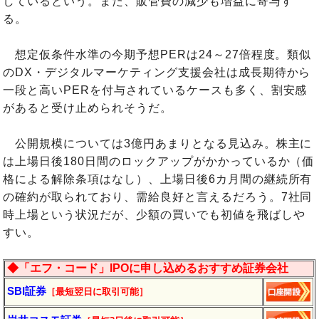
しているという。また、販管費の減少も増益に寄与す
る。
想定仮条件水準の今期予想PERは24～27倍程度。類似
のDX・デジタルマーケティング支援会社は成長期待から
一段と高いPERを付与されているケースも多く、割安感
があると受け止められそうだ。
公開規模については3億円あまりとなる見込み。株主に
は上場日後180日間のロックアップがかかっているか（価
格による解除条項はなし）、上場日後6カ月間の継続所有
の確約が取られており、需給良好と言えるだろう。7社同
時上場という状況だが、少額の買いでも初値を飛ばしや
すい。
◆「エフ・コード」IPOに申し込めるおすすめ証券会社
SBI証券
［最短翌日に取引可能］