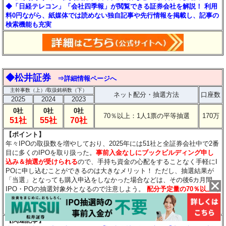
◆「日経テレコン」「会社四季報」が閲覧できる証券会社を解説！ 利用
料0円ながら、紙媒体では読めない独自記事や先行情報を掲載し、記事の
検索機能も充実
◆松井証券
⇒詳細情報ページへ
主幹事数（上）/取扱銘柄数（下）
ネット配分・抽選方法
口座数
2025
2024
2023
0社
0社
0社
70％以上：1人1票の平等抽選
170万
51社
55社
70社
【ポイント】
年々IPOの取扱数を増やしており、2025年には51社と全証券会社中で2番
目に多くのIPOを取り扱った。
事前入金なしにブックビルディング申し
込み＆抽選が受けられる
ので、手持ち資金の心配をすることなく手軽にI
POに申し込むことができるのは大きなメリット！
ただし、抽選結果が
「当選」となっても購入申込をしなかった場合などは、その後6カ月間、
IPO・POの抽選対象外となるので注意しよう。
配分予定量の70％以上で
「1人1票」の平等抽選
が行われるので、限られた資金しかない個人投資
家でも当選が期待できる。
【関連記事】