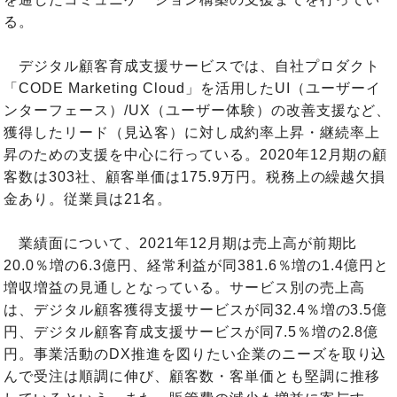
る。
デジタル顧客育成支援サービスでは、自社プロダクト
「CODE Marketing Cloud」を活用したUI（ユーザーイ
ンターフェース）/UX（ユーザー体験）の改善支援など、
獲得したリード（見込客）に対し成約率上昇・継続率上
昇のための支援を中心に行っている。2020年12月期の顧
客数は303社、顧客単価は175.9万円。税務上の繰越欠損
金あり。従業員は21名。
業績面について、2021年12月期は売上高が前期比
20.0％増の6.3億円、経常利益が同381.6％増の1.4億円と
増収増益の見通しとなっている。サービス別の売上高
は、デジタル顧客獲得支援サービスが同32.4％増の3.5億
円、デジタル顧客育成支援サービスが同7.5％増の2.8億
円。事業活動のDX推進を図りたい企業のニーズを取り込
んで受注は順調に伸び、顧客数・客単価とも堅調に推移