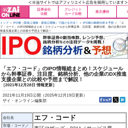
証券会社
クレジット
株主優待
比較
カード比較
トップ
＞
IPO株（新規上場株・新規公開株）で儲ける方法！
＞
IPO株の銘柄分析＆予想
＞ 「エ
フ・コード」のIPO情報総まとめ！スケジュールから幹事証券、注目度、銘柄分析、他の企業のDX
推進支援企業との比較や予想まで解説！
「エフ・コード」のIPO情報総まとめ！スケジュール
から幹事証券、注目度、銘柄分析、他の企業のDX推進
支援企業との比較や予想まで解説！
［2021年12月28日 情報更新］
2021年11月19日公開（2025年12月19日更新）
ザイ・オンライン編集部
エフ・コード
会社名
市場・コード／