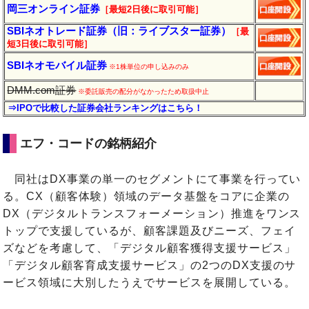
岡三オンライン証券
［最短2日後に
取引
可能］
SBIネオトレード証券（旧：ライブスター証券）
［最
短3日後に
取引
可能］
SBIネオモバイル証券
※1株単位の申し込みのみ
DMM.com証券
※委託販売の配分がなかったため取扱中止
⇒IPOで比較した証券会社ランキングはこちら！
エフ・コードの銘柄紹介
同社はDX事業の単一のセグメントにて事業を行ってい
る。CX（顧客体験）領域のデータ基盤をコアに企業の
DX（デジタルトランスフォーメーション）推進をワンス
トップで支援しているが、顧客課題及びニーズ、フェイ
ズなどを考慮して、「デジタル顧客獲得支援サービス」
「デジタル顧客育成支援サービス」の2つのDX支援のサ
ービス領域に大別したうえでサービスを展開している。