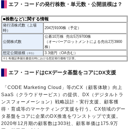
エフ・コードの発行株数・単元数・公開規模は？
■株数などに関する情報
発行済株式数（上場
204万9100株（予定）
時）
公募10万株 売出5万9700株
公開株式数
（オーバーアロットメントによる売出2万3900
株）
想定公開規模
3.3億円（OA含む）
（※1）
※1
有価証券届出書提出時における想定発行価格で計算。
エフ・コードはCXデータ基盤をコアにDX支援
「CODE Marketing Cloud」等のCX（顧客体験）向上
SaaS（クラウドサービス）の提供、DX（デジタルトラ
ンスフォーメーション）戦略設計・実行支援、顧客獲
得・育成等のマーケティング支援を行う。CX領域のデー
タ基盤をコアに企業のDX推進をワンストップで支援。
2020年12月期の顧客数は303社、顧客単価は175.9万