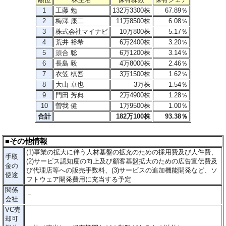
1
工藤 勉
132万3300株
67.89％
2
梅澤 康二
11万8500株
6.08％
3
株式会社マイナビ
10万800株
5.17％
4
荒井 裕希
6万2400株
3.20％
5
須合 聡
6万1200株
3.14％
6
長島 毅
4万8000株
2.46％
7
衣笠 槙吾
3万1500株
1.62％
8
大山 卓也
3万株
1.54％
9
門田 芳典
2万4900株
1.28％
10
曽我 健
1万9500株
1.00％
合計
182万100株
93.38％
■その他情報
(1)事業の拡大に伴う人材基盤の拡充のための採用費及び人件費、
手取
(2)サービス認知度の向上及び顧客基盤拡大のための広告宣伝費及
金の
び代理店等への販売手数料、(3)サービスの追加機能開発など、ソ
使途
フトウェア開発費用に充当する予定
関係
－
会社
VC売
却可