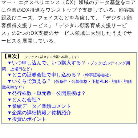
マー・ エクスペリエンス（CX）領域のデータ基盤をコア
に企業のDX推進をワンストップで支援している。顧客課
題及びニーズ、フェイズなどを考慮して、「デジタル顧
客獲得支援サービス」「デジタル顧客育成支援サービ
ス」の2つのDX支援のサービス領域に大別したうえでサ
ービスを展開している。
【目次】
（クリックで該当する情報へ移動します）
▼いつ申し込んで、いつ購入する？
（ブックビルディング期
間、上場日など）
▼どこの証券会社で申し込める？
（幹事証券会社）
▼いくらで買える？
（仮条件・公募価格・予想PER・初値・初値
騰落率など）
▼発行株数・単元数・公開規模は？
▼どんな会社？
▼業績データ／業績コメント
▼企業の詳細情報／銘柄紹介
▼投資のポイント