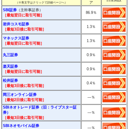
ア
（※青文字はクリックで詳細ページへ）
SBI証券
（主幹事証券）
86.9
％
［最短翌日に取引可能］
岩井コスモ証券
1.3
％
［最短3日後に
取引
可能］
マネックス証券
1.3％
［最短翌日に取引可能］
丸三証券
0.9％
楽天証券
0.9％
［最短翌日に
取引
可能］
松井証券
0.4％
［最短3日後に
取引
可能］
岡三オンライン証券
―
％
［最短2日後に
取引
可能］
SBIネオトレード証券（旧：ライブスター証
券）
―
％
［最短3日後に
取引
可能］
SBIネオモバイル証券
―
％