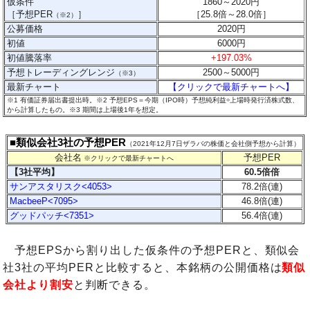
仮条件
1860～2020円
［予想PER
］
［
25.8
倍～28.0
倍］
（※2）
公募価格
2020円
初値
6000円
初値騰落率
+197.03%
予想トレーディングレンジ
2500～5000
円
（※3）
最新チャート
【クリックで最新チャートへ】
※1 有価証券届出書提出時。※2 予想EPS＝今期（IPO時）予想純利益÷上場時発行済株式数、
から計算したもの。
※3 期間は上場後1年を想定。
■類似会社3社の予想PER
（2021年12月7日ザラバの株価と会社側予想から計算）
会社名
予想PER
※クリックで最新チャートへ
【3社平均】
60.5倍
倍
サンアスタリスク<4053>
78.2倍(連)
MacbeeP<7095>
46.8倍(連)
グッドパッチ<7351>
56.4倍(連)
予想EPSから割り出した仮条件の予想PERと、類似会
社3社の平均PERと比較すると、本銘柄の公開価格は
類似
会社より割安
と判断できる。