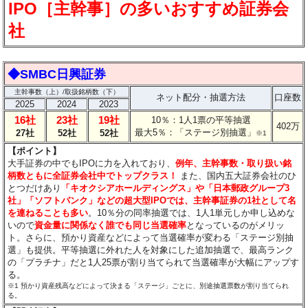
IPO［主幹事］の多いおすすめ証券会
社
◆SMBC日興証券
主幹事数（上）/取扱銘柄数（下）
ネット配分・抽選方法
口座数
2025
2024
2023
16社
23社
19社
10％：1人1票の平等抽選
402万
最大5％：「ステージ別抽選」
27社
52社
52社
※1
【ポイント】
大手証券の中でもIPOに力を入れており、
例年、主幹事数・取り扱い銘
柄数ともに全証券会社中でトップクラス！
また、国内五大証券会社のひ
とつだけあり
「キオクシアホールディングス」や「日本郵政グループ3
社」「ソフトバンク」などの超大型IPOでは、主幹事証券の1社として名
を連ねることも多い
。10％分の同率抽選では、1人1単元しか申し込めな
いので
資金量に関係なく誰でも同じ当選確率
となっているのがメリッ
ト。さらに、預かり資産などによって当選確率が変わる「ステージ別抽
選」も提供。平等抽選に外れた人を対象にした追加抽選で、最高ランク
の「プラチナ」だと1人25票が割り当てられて当選確率が大幅にアップす
る。
※1 預かり資産残高などによって決まる「ステージ」ごとに、別途抽選票数が割り当てられ
る。