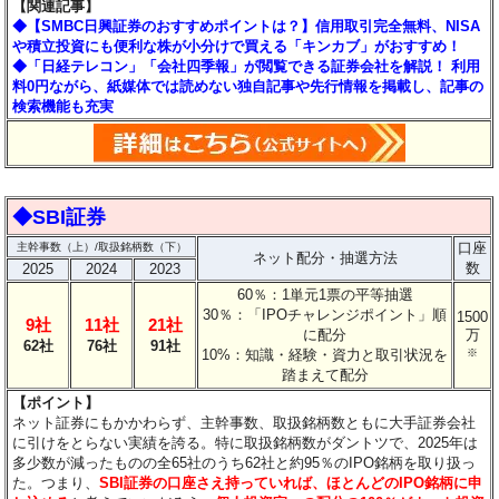
【関連記事】
◆【SMBC日興証券のおすすめポイントは？】信用取引完全無料、NISA
や積立投資にも便利な株が小分けで買える「キンカブ」がおすすめ！
◆「日経テレコン」「会社四季報」が閲覧できる証券会社を解説！ 利用
料0円ながら、紙媒体では読めない独自記事や先行情報を掲載し、記事の
検索機能も充実
◆SBI証券
口座
主幹事数（上）/取扱銘柄数（下）
ネット配分・抽選方法
数
2025
2024
2023
60％：1単元1票の平等抽選
30％：「IPOチャレンジポイント」順
1500
9社
11社
21社
に配分
万
62社
76社
91社
10%：知識・経験・資力と取引状況を
※
踏まえて配分
【ポイント】
ネット証券にもかかわらず、主幹事数、取扱銘柄数ともに大手証券会社
に引けをとらない実績を誇る。特に取扱銘柄数がダントツで、2025年は
多少数が減ったものの全65社のうち62社と約95％のIPO銘柄を取り扱っ
た。つまり、
SBI証券の口座さえ持っていれば、ほとんどのIPO銘柄に申