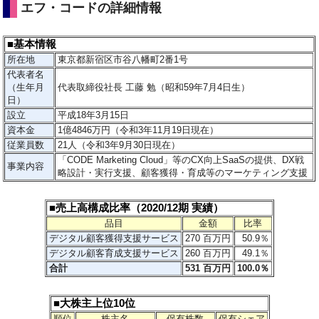
エフ・コードの詳細情報
■基本情報
所在地
東京都新宿区市谷八幡町2番1号
代表者名
（生年月
代表取締役社長 工藤 勉（昭和59年7月4日生）
日）
設立
平成18年3月15日
資本金
1億4846万円（令和3年11月19日現在）
従業員数
21人（令和3年9月30日現在）
「CODE Marketing Cloud」等のCX向上SaaSの提供、DX戦
事業内容
略設計・実行支援、顧客獲得・育成等のマーケティング支援
■売上高構成比率（2020/12期 実績）
品目
金額
比率
デジタル顧客獲得支援サービス
270 百万円
50.9％
デジタル顧客育成支援サービス
260 百万円
49.1％
合計
531 百万円
100.0％
■大株主上位10位
順位
株主名
保有株数
保有シェア