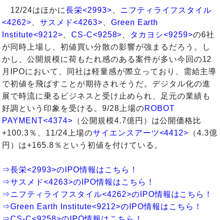
12/24はほかに
長栄<2993>
、
ニフティライフスタイル
<4262>
、
サスメド<4263>
、
Green Earth
Institute<9212>
、
CS-C<9258>
、
タカヨシ<9259>
の6社
が同時上場し、初値買い分散の影響が強まるだろう。し
かし、公開規模に荷もたれ感のある案件が多い今回の12
月IPOにおいて、同社は軽量感が際立っており、需給主導
で初値を飛ばすことが期待されそうだ。デジタル化の進
展で時流に乗るビジネスと受け止められ、足元の業績も
好調という印象を受ける。9/28上場の
ROBOT
PAYMENT<4374>
（公開規模4.7億円）は公開価格比
+100.3％、11/24上場の
サイエンスアーツ<4412>
（4.3億
円）は+165.8％という初値を付けている。
⇒長栄<2993>のIPO情報はこちら！
⇒サスメド<4263>のIPO情報はこちら！
⇒ニフティライフスタイル<4262>のIPO情報はこちら！
⇒Green Earth Institute<9212>のIPO情報はこちら！
⇒CS-C<9258>のIPO情報はこちら！