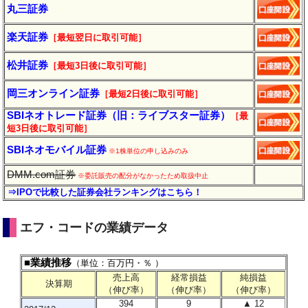
丸三証券
楽天証券
［最短翌日に
取引
可能］
松井証券
［最短3日後に
取引
可能］
岡三オンライン証券
［最短2日後に
取引
可能］
SBIネオトレード証券（旧：ライブスター証券）
［最
短3日後に
取引
可能］
SBIネオモバイル証券
※1株単位の申し込みのみ
DMM.com証券
※委託販売の配分がなかったため取扱中止
⇒IPOで比較した証券会社ランキングはこちら！
エフ・コードの業績データ
■業績推移
（単位：百万円・％ ）
売上高
経常損益
純損益
決算期
（伸び率）
（伸び率）
（伸び率）
394
9
▲ 12