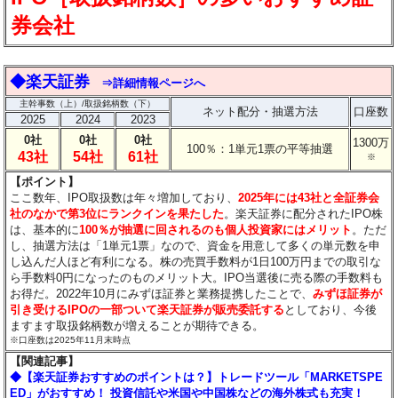
券会社
◆楽天証券
⇒詳細情報ページへ
主幹事数（上）/取扱銘柄数（下）
ネット配分・抽選方法
口座数
2025
2024
2023
0社
0社
0社
1300万
100％：1単元1票の平等抽選
43社
54社
61社
※
【ポイント】
ここ数年、IPO取扱数は年々増加しており、
2025年には43社と全証券会
社のなかで第3位にランクインを果たした
。楽天証券に配分されたIPO株
は、基本的に
100％が抽選に回されるのも個人投資家にはメリット
。ただ
し、抽選方法は「1単元1票」なので、資金を用意して多くの単元数を申
し込んだ人ほど有利になる。株の売買手数料が1日100万円までの取引な
ら手数料0円になったのものメリット大。IPO当選後に売る際の手数料も
お得だ。2022年10月にみずほ証券と業務提携したことで、
みずほ証券が
引き受けるIPOの一部ついて楽天証券が販売委託する
としており、今後
ますます取扱銘柄数が増えることが期待できる。
※口座数は2025年11月末時点
【関連記事】
◆【楽天証券おすすめのポイントは？】トレードツール「MARKETSPE
ED」がおすすめ！ 投資信託や米国や中国株などの海外株式も充実！