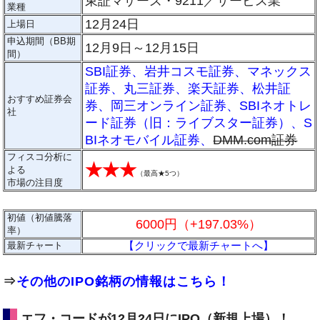
東証マザーズ・9211／サービス業
業種
12月24日
上場日
申込期間（BB期
12月9日～12月15日
間）
SBI証券
、
岩井コスモ証券
、
マネックス
証券
、
丸三証券
、
楽天証券
、
松井証
おすすめ証券会
券
、
岡三オンライン証券
、
SBIネオトレ
社
ード証券（旧：ライブスター証券）
、
S
BIネオモバイル証券
、
DMM.com証券
フィスコ分析に
★★★
よる
（
最高★5つ
）
市場の注目度
初値（初値騰落
6000円（+197.03%）
率）
【クリックで最新チャートへ】
最新チャート
⇒
その他のIPO銘柄の情報はこちら！
エフ・コードが12月24日にIPO（新規上場）！