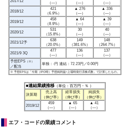
2017/12
（―）
（―）
（―）
421
▲ 276
▲ 336
2018/12
（6.9%）
（―）
（―）
458
▲ 64
▲ 39
2019/12
（8.9%）
（―）
（―）
531
30
40
2020/12
（15.8%）
（―）
（―）
638
149
148
2021/12予
（20.0%）
（381.6%）
（264.7%）
477
136
137
2021/9 3Q
（―）
（―）
（―）
予想EPS
（※）
単独：-円 連結：72.23円／0.00円
／配当
※
予想EPSは「今期（IPO時）予想純利益÷上場時発行済株式数」で計算したもの
。
■連結業績推移
（単位：百万円・％ ）
売上高
経常損失
純損失
決算期
（伸び率）
（伸び率）
（伸び率）
459
▲ 65
▲ 41
2019/12
（―）
（―）
（―）
エフ・コードの業績コメント