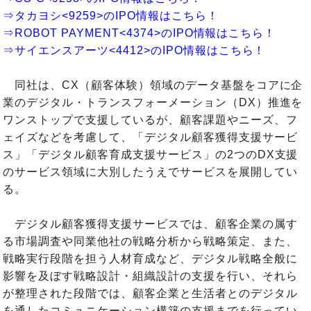
⇒タカヨシ<9259>のIPO情報はこちら！
⇒ROBOT PAYMENT<4374>のIPO情報はこちら！
⇒サイエンスアーツ<4412>のIPO情報はこちら！
同社は、CX（顧客体験）領域のデータ基盤をコアに企
業のデジタル・トランスフォーメーション（DX）推進を
ワンストップで支援しているが、顧客課題やニーズ、フ
ェイズなどを考慮して、「デジタル顧客獲得支援サービ
ス」「デジタル顧客育成支援サービス」の2つのDX支援
のサービス領域に大別したうえでサービスを展開してい
る。
デジタル顧客獲得支援サービスでは、顧客企業の属す
る市場調査や同業他社の戦略分析から戦略策定、また、
戦略実行段階を担う人材育成など、デジタル戦略全般に
影響を及ぼす戦略設計・組織設計の支援を行い、それら
が整理された段階では、顧客企業と生活者とのデジタル
を通したコミュニケーション構築の支援までを行ってい