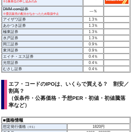
※1株単位の申し込みのみ
DMM.com証券
―
％
※委託販売の配分がなかったため取扱中止
アイザワ証券
1.3％
あかつき証券
1.3％
極東証券
1.3％
水戸証券
1.3％
岡三証券
0.9
％
東洋証券
0.9％
エイチ・エス証券
0.4％
光世証券
0.4％
むさし証券
0.4％
エフ・コードのIPOは、いくらで買える？ 割安／
割高？
（仮条件・公募価格・予想PER・初値・初値騰落
率など）
■価格情報
想定発行価格
1820
円
（※1）