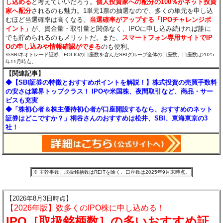
し込める
と考えていいだろう。
個人投資家への配分の100％がネット投資
家へ配分
されるのも魅力。1単元1票の抽選なので、多くの単元を申し込
むほど当選確率は高くなる。
当選確率がアップする「IPOチャレンジポ
イント」
が、資金量・取引量と関係なく、IPOに申し込み続ければ誰に
でも貯められるのもメリットだ。また、
スマートフォン専用サイトでIP
Oの申し込みや情報確認ができる
のも便利。
※SBIネオトレード証券、FOLIOの口座数を含んだSBIグループ全体の口座数。口座数は2025
年11月時点。
【関連記事】
◆【SBI証券の特徴とおすすめポイントを解説！】株式投資の売買手数料
の安さは業界トップクラス！ IPOや米国株、夜間取引など、商品・サー
ビスも充実
◆「株初心者＆株主優待初心者が口座開設するなら、おすすめのネット
証券はどこですか？」桐谷さんのおすすめは松井、SBI、東海東京の3
社！
※ 主幹事数、取扱銘柄数はREITを除く。口座数は2025年9月末時点。
【2026年8月3日時点】
【2026年版】数多くのIPO株に申し込める！
IPO［取扱銘柄数］の多いおすすめ証