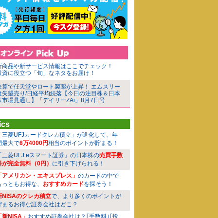
新商品や新サービス情報はここでチェック！
投資に役立つ「旬」なネタをお届け！
決算で任天堂やロート製薬が上昇！ エムスリー
は失望売り/日経平均続落【今日の注目株＆日本
株市場見通し】「デイリーZAi」8月7日号
ics
「三菱UFJカードクレカ積立」が進化して、年
間最大で
8万4000円
相当のポイントが貯まる！
「三菱UFJ eスマート証券」の日本株の
売買手数
料が完全無料（0円）
に引き下げられる！
「アメリカン・エキスプレス」
のカードの中で
もっともお得な、
おすすめカード
を探そう！
新NISAのクレカ積立
で、より多くのポイントが
貯まるお得な証券会社はどこ？
「新NISA」
おすすめ証券会社は？｢手数料｣｢投