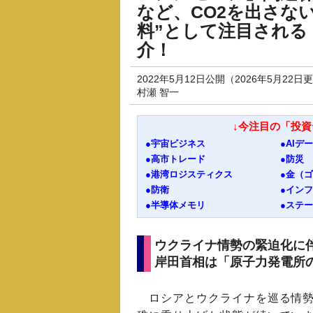
など、CO2を出さな
料”として注目される
介！
2022年5月12日公開（2026年5月22日
村瀬 智一
↓今注目の「投
●宇宙ビジネス
●AIデ
●高市トレード
●防災
●港湾ロジスティクス
●金（
●防衛
●イン
●半導体メモリ
●ステ
ウクライナ情勢の緊迫化に
岸田首相は「原子力発電所
ロシアとウクライナを巡る情勢