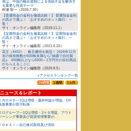
発は、中国の輸出規制による供給不足を解決す
る重要な投資テーマ
村瀬 智一（2026.7.30）
【普通預金の金利を徹底比較！】 普通預金金利
の高さで選ぶ！「おすすめのネット銀行」一
覧！
ザイ・オンライン編集部（2019.11.1）
【定期預金の金利を徹底比較！】 定期預金金利
の高さで選ぶ！「おすすめのネット銀行」一
覧！
ザイ・オンライン編集部（2021.6.10）
花王（4452）、株主優待を新設！ 2026年12月
末の保有株数が400株未満なら｢抽選で自社製
品｣、400株以上なら6000～1万円分の自社商品
がもらえることに
ザイ・オンライン編集部（2026.8.5）
»アクセスランキング一覧
ニュース＆レポート
ミガロＨＤ---1Qは増収・最終利益が増益、DX
推進事業が黒字転換
リログループ---1Qは増収・2ケタ増益、アウト
ソーシング事業及び賃貸管理事業が…
ＴＯＫＡＩ---自己株式取得及び消却