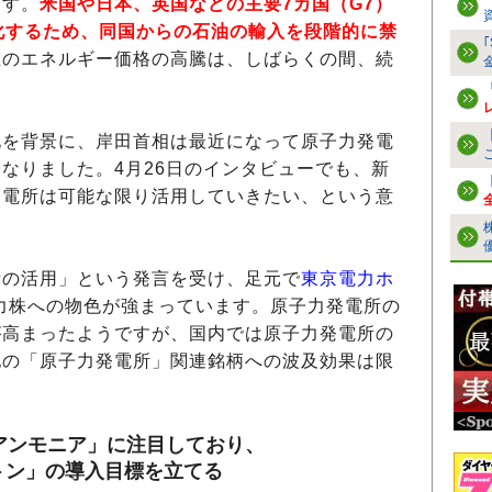
ます。
米国や日本、英国などの主要7カ国（G7）
化するため、同国からの石油の輸入を段階的に禁
在のエネルギー価格の高騰は、しばらくの間、続
を背景に、岸田首相は最近になって原子力発電
なりました。4月26日のインタビューでも、新
発電所は可能な限り活用していきたい、という意
の活用」という発言を受け、足元で
東京電力ホ
力株への物色が強まっています。原子力発電所の
が高まったようですが、国内では原子力発電所の
他の「原子力発電所」関連銘柄への波及効果は限
アンモニア」に注目しており、
万トン」の導入目標を立てる