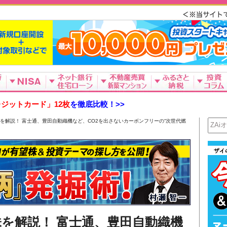
ジットカード」12枚
を徹底比較！>>
を解説！ 富士通、豊田自動織機など、CO2を出さないカーボンフリーの“次世代燃
を解説！ 富士通、豊田自動織機