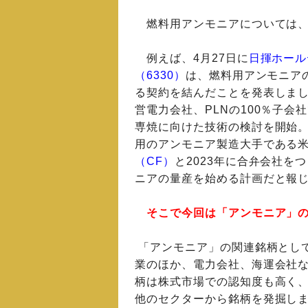
燃料用アンモニアについては、
例えば、4月27日に
日揮ホール
（6330）
は、燃料用アンモニア
る契約を結んだことを発表しま
営電力会社、PLNの100％子会
専焼に向けた技術の検討を開始
用のアンモニア製造大手である
（CF）
と2023年に合弁会社を
ニアの量産を始める計画だと報
そこで今回は「アンモニア」
「アンモニア」の関連銘柄とし
業のほか、電力会社、海運会社
柄は株式市場での認知度も高く
他のセクターから銘柄を発掘し