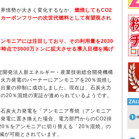
界情勢が大きく変化するなか、
燃焼してもCO2
、カーボンフリーの次世代燃料として有望視され
ンモニアには注目しており、その利用量を2030
0年時点で3000万トンに拡大させる導入目標を掲げ
究開発法人新エネルギー・産業技術総合開発機構
炭火力発電のバーナーにアンモニアを20％混焼し
排出量の抑制に成功しました。現在は、石炭火力
の20％混焼の実証が進められているようです。
ZA
石炭火力発電を「アンモニア専焼（アンモニア
発電に置き換えた場合、電力部門からのCO2排
20％をアンモニアに切り替える「20％混焼」の
削減が可能とされています。