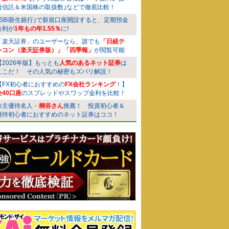
資信託＆米国株の取扱数｣などで徹底比較！
｢SBI新生銀行｣で新規口座開設すると、定期預金
金利が
1年もの年1.55％
に!
「楽天証券」のユーザーなら、誰でも
「日経テ
レコン（楽天証券版）」「四季報」
が閲覧可能
【2026年版】もっとも
人気のあるネット証券
は
ここだ！ その人気の秘密もズバリ解説！
【FX初心者におすすめの
FX会社ランキング
！】
全40口座
のスプレッドやスワップ金利を比較！
株主優待名人・
桐谷さん
推薦！ 投資初心者＆
優待初心者におすすめのネット証券はココ！