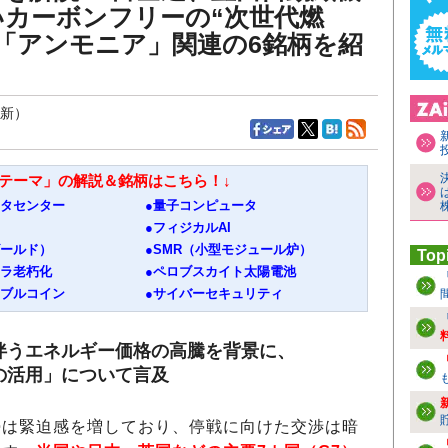
いカーボンフリーの“次世代燃
「アンモニア」関連の6銘柄を紹
更新）
資テーマ」の解説＆銘柄はこちら！↓
ータセンター
●量子コンピュータ
●フィジカルAI
ゴールド）
●SMR（小型モジュール炉）
Top
フラ老朽化
●ペロブスカイト太陽電池
ーブルコイン
●サイバーセキュリティ
伴うエネルギー価格の高騰を背景に、
の活用」について言及
は緊迫感を増しており、停戦に向けた交渉は暗