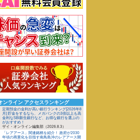
iオンライン アクセスランキング
定期預金の金利が高い銀行ランキング[2026年8
月] 貯金をするなら、メガバンクの3倍以上も高
金利なSBI新生銀行など、お得な銀行を選ぶの
がおすすめ！
ザイ・オンライン編集部（2026.8.3）
「レアアース」関連銘柄を紹介！ 政府が2030
年頃の商業化を目指す南鳥島沖のレアアース開