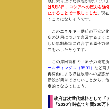
礁に乗り上げた状態が続いてい
は5月8日、ロシアへの圧力を強
止することで一致しました
。現
くことになりそうです。
このエネルギー供給の不安定化
所の活用について言及するように
しい規制基準に適合する原子力
向を示したそうです。
この岸田首相の「原子力発電所
ールディングス（9501）
など電
再稼働による収益改善への思惑
新設が簡単ではないことから、
定的となるでしょう。
政府は次世代燃料として「
「2030年時点で年間300