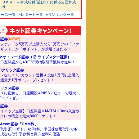
ＴＯＫＡＩ---株式給付信託BBTに係る自己株式
処分
ュース一覧
»レポート一覧
»ランキング一覧
天証券
[NEW!]
象ファンドを5万円以上購入なら1万円分の「ファ
ドギフト」か「ポイント」が抽選で当たる！
Iネオトレード証券（旧:ライブスター証券）
規口座開設から40日間現物取引手数料が無料！
Oクリック証券
ズレなし！1アカウント連携＆投信1万円以上購入
毎週最大1万ポイントプレゼント！
ネックス証券
ズに正解し、口座開設＆NISAデビューで最大
00ptプレゼント！
井証券
イアップ企画】口座開設＆MATSUI Bank入金や
Bクレカ積立で最大8000ptゲット！
M.com証券「DMM株」
取引(円→米ドル)が無料。米国株信用取引で条
達成なら取引手数料と買方金利を優遇