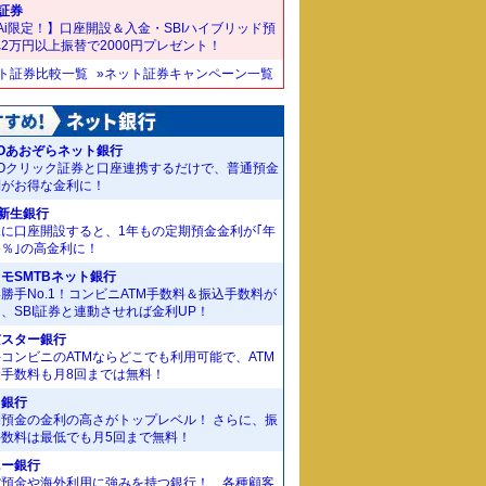
I証券
Ai限定！】口座開設＆入金・SBIハイブリッド預
2万円以上振替で2000円プレゼント！
ット証券比較一覧
»ネット証券キャンペーン一覧
Oあおぞらネット銀行
MOクリック証券と口座連携するだけで、普通預金
利がお得な金利に！
I新生銀行
規に口座開設すると、1年もの定期預金金利が｢年
55％｣の高金利に！
モSMTBネット銀行
勝手No.1！コンビニATM手数料＆振込手数料が
、SBI証券と連動させれば金利UP！
京スター銀行
コンビニのATMならどこでも利用可能で、ATM
金手数料も月8回までは無料！
J銀行
期預金の金利の高さがトップレベル！ さらに、振
手数料は最低でも月5回まで無料！
ニー銀行
貨預金や海外利用に強みを持つ銀行！ 各種顧客