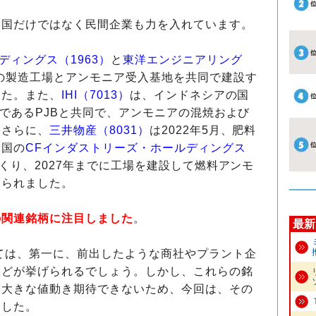
国だけではなく民間企業も力を入れています。
ディングス（1963）
と
東洋エンジニアリング
の製造工場とアンモニア受入基地を共同で建設す
した。また、
IHI（7013）
は、インドネシアの国
社であるPJBと共同で、アンモニアの混焼および
。さらに、
三井物産（8031）
は2022年5月、肥料
米国の
CFインダストリーズ・ホールディングス
つくり、2027年までに工場を建設して燃料アンモ
じられました。
の関連銘柄に注目しました
。
最新
ては、第一に、前出したような商社やプラント企
などが挙げられるでしょう。しかし、これらの銘
、大きな値動き期待できないため、今回は、その
ました。