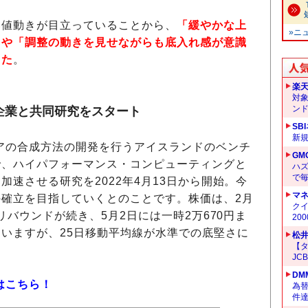
値動きが目立っていることから、
「緩やかな上
»ニ
」や「調整の動きを見せながらも底入れ感が意識
した
。
楽
対
ン
企業と共同研究をスタート
SB
新
アの合成方法の開発を行うアイスランドのベンチ
GM
で、ハイパフォーマンス・コンピューティングと
ハ
で
加速させる研究を2022年4月13日から開始。今
マ
確立を目指していくとのことです。株価は、2月
クイ
にリバウンドが続き、5月2日には一時2万670円ま
20
いますが、25日移動平均線が水準での底堅さに
松
【タ
JC
DM
はこちら！
為替
件