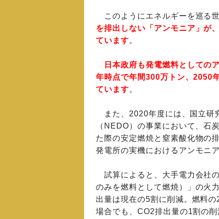
このようにエネルギーを巡る世
を排出しない「アンモニア」が
ています
。
日本政府も発電燃料としてのア
年時点で年間300万トン、205
ています
。
また、2020年度には、国立研
（NEDO）の事業において、石
た際の安定燃焼と窒素酸化物の
発電所の実機におけるアンモニア
試算によると、大手電力会社の
のみを燃料として燃焼）」の火力
出量は現在の5割に削減。燃料の
場合でも、CO2排出量の1割の