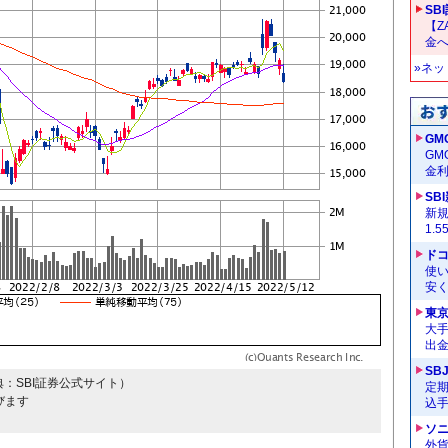
SB
【Z
金へ
»ネ
GM
G
金
SB
新
1.
ドコ
使い
安く
東
大手
出
SB
典：SBI証券公式サイト）
定
びます
込
ソ
外