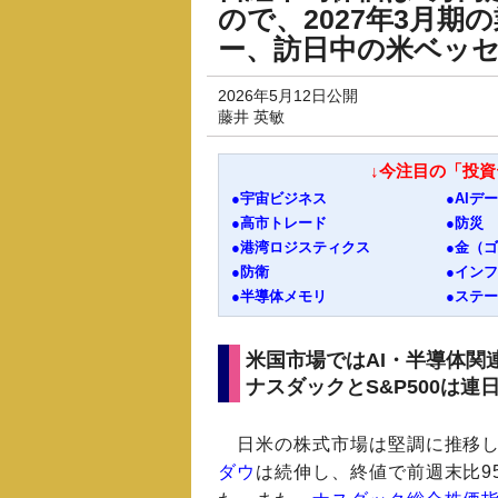
ので、2027年3月
ー、訪日中の米ベッ
2026年5月12日公開
藤井 英敏
↓今注目の「投
●宇宙ビジネス
●AIデ
●高市トレード
●防災
●港湾ロジスティクス
●金（
●防衛
●イン
●半導体メモリ
●ステ
米国市場ではAI・半導体関
ナスダックとS&P500は
日米の株式市場は堅調に推移し
ダウ
は続伸し、終値で前週末比95.