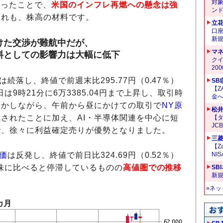
対
回ったことで、
米国のインフレ再燃への懸念は強
ン
これも、株高の材料です。
立
口
新
けた交渉が難航中だが、
マ
料としての影響力は大幅に低下
クイ
20
は続落し、終値で前週末比295.77円（0.47％）
SB
【Z
日は9時21分に6万3385.04円まで上昇し、取引時
金へ
しかしながら、午前から昼にかけての取引で
NY原
松
されたことに加え、AI・半導体関連を中心に短
【タ
JC
で、徐々に利益確定売りが優勢となりました。
三菱
【Z
価
は反発し、終値で前日比324.69円（0.52％）
NI
米国株に比べると停滞しているものの
高値圏での推移
SB
新
»ネ
カ月