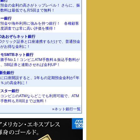
J銀行
期預金の金利の高さがトップレベル！ さらに、振
手数料は最低でも月5回まで無料！
ニー銀行
貨預金や海外利用に強みを持つ銀行！ 各種顧客
足度調査では常に高い評価を獲得！
Oあおぞらネット銀行
MOクリック証券と口座連携するだけで、普通預金
利がお得な金利に！
モSMTBネット銀行
勝手No.1！コンビニATM手数料＆振込手数料が
、SBI証券と連動させれば金利UP！
I新生銀行
規に口座開設すると、1年もの定期預金金利が｢年
55％｣の高金利に！
京スター銀行
コンビニのATMならどこでも利用可能で、ATM
金手数料も月8回までは無料！
»ネット銀行一覧