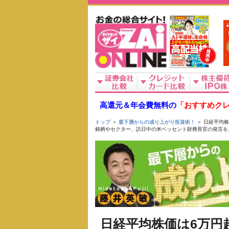
高還元＆年会費無料の
「おすすめクレ
トップ
＞
最下層からの成り上がり投資術！
＞ 日経平均株
銘柄やセクター、訪日中の米ベッセント財務長官の発言を
日経平均株価は6万円