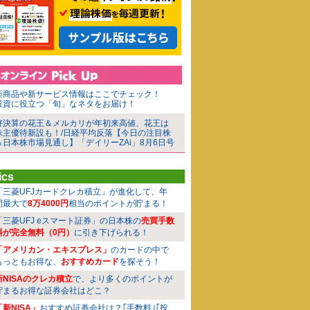
新商品や新サービス情報はここでチェック！
投資に役立つ「旬」なネタをお届け！
好決算の花王＆メルカリが年初来高値、花王は
株主優待新設も！/日経平均反落【今日の注目株
＆日本株市場見通し】「デイリーZAi」8月6日号
ics
「三菱UFJカードクレカ積立」が進化して、年
間最大で
8万4000円
相当のポイントが貯まる！
「三菱UFJ eスマート証券」の日本株の
売買手数
料が完全無料（0円）
に引き下げられる！
「アメリカン・エキスプレス」
のカードの中で
もっともお得な、
おすすめカード
を探そう！
新NISAのクレカ積立
で、より多くのポイントが
貯まるお得な証券会社はどこ？
「新NISA」
おすすめ証券会社は？｢手数料｣｢投