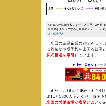
S&P500種株価指数チャート／日足・3カ月（
※画像をクリックすると最新のチャートへ飛
拡大画像表示
米国の主要企業の2026年1〜
に収益が市場予想を上回る結果
株式相場を牽引
しています。
▼【ザイ限定タイアップ
また、5月8日に発表された4
比11万5000人増となり、市場
米国の労働市場が底堅いこと
が