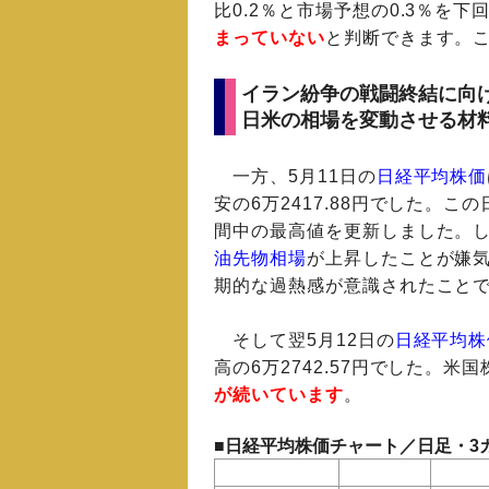
比0.2％と市場予想の0.3％を下
まっていない
と判断できます。
イラン紛争の戦闘終結に向
日米の相場を変動させる材
一方、5月11日の
日経平均株価
安の6万2417.88円でした。この
間中の最高値を更新しました。
油先物相場
が上昇したことが嫌気
期的な過熱感が意識されたこと
そして翌5月12日の
日経平均株
高の6万2742.57円でした。
が続いています
。
■日経平均株価チャート／日足・3