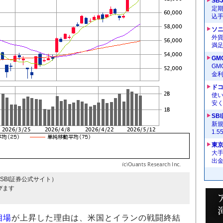
SB
定
込
ソ
外
満
GM
G
金
ドコ
使い
安く
SB
新
1.
東
大手
出
SBI証券公式サイト）
びます
相場
が上昇した理由は、米国とイランの戦闘終結