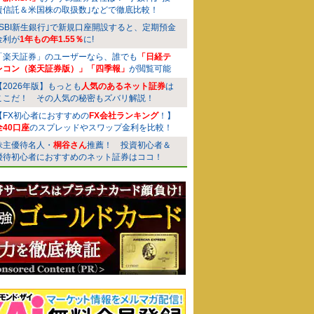
資信託＆米国株の取扱数｣などで徹底比較！
｢SBI新生銀行｣で新規口座開設すると、定期預金
金利が
1年もの年1.55％
に!
「楽天証券」のユーザーなら、誰でも
「日経テ
レコン（楽天証券版）」「四季報」
が閲覧可能
【2026年版】もっとも
人気のあるネット証券
は
ここだ！ その人気の秘密もズバリ解説！
【FX初心者におすすめの
FX会社ランキング
！】
全40口座
のスプレッドやスワップ金利を比較！
株主優待名人・
桐谷さん
推薦！ 投資初心者＆
優待初心者におすすめのネット証券はココ！