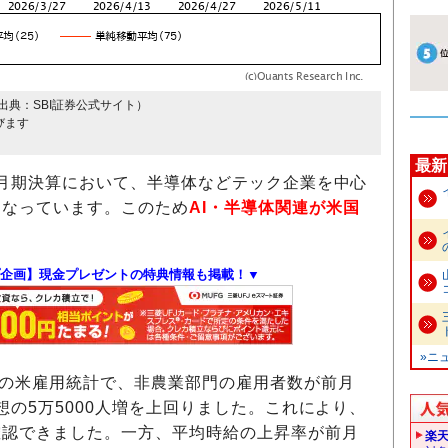
出典：SBI証券公式サイト）
びます
最新
3月期決算において、半導体などテック企業を中心
となっています。このため
AI・半導体関連が米国
企画】現金プレゼントの特典情報も掲載！▼
»ニ
月の米雇用統計で、非農業部門の雇用者数が前月
予想の5万5000人増を上回りました。これにより、
確認できました。一方、平均時給の上昇率が前月
楽