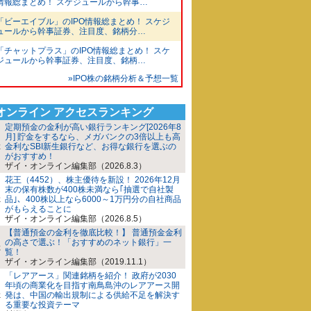
情報総まとめ！ スケジュールから幹事…
「ビーエイブル」のIPO情報総まとめ！ スケジ
ュールから幹事証券、注目度、銘柄分…
「チャットプラス」のIPO情報総まとめ！ スケ
ジュールから幹事証券、注目度、銘柄…
»IPO株の銘柄分析＆予想一覧
iオンライン アクセスランキング
定期預金の金利が高い銀行ランキング[2026年8
月] 貯金をするなら、メガバンクの3倍以上も高
金利なSBI新生銀行など、お得な銀行を選ぶの
がおすすめ！
ザイ・オンライン編集部（2026.8.3）
花王（4452）、株主優待を新設！ 2026年12月
末の保有株数が400株未満なら｢抽選で自社製
品｣、400株以上なら6000～1万円分の自社商品
がもらえることに
ザイ・オンライン編集部（2026.8.5）
【普通預金の金利を徹底比較！】 普通預金金利
の高さで選ぶ！「おすすめのネット銀行」一
覧！
ザイ・オンライン編集部（2019.11.1）
「レアアース」関連銘柄を紹介！ 政府が2030
年頃の商業化を目指す南鳥島沖のレアアース開
発は、中国の輸出規制による供給不足を解決す
る重要な投資テーマ