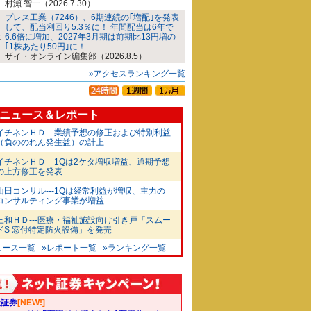
村瀬 智一（2026.7.30）
プレス工業（7246）、6期連続の｢増配｣を発表
して、配当利回り5.3％に！ 年間配当は6年で
6.6倍に増加、2027年3月期は前期比13円増の
｢1株あたり50円｣に！
ザイ・オンライン編集部（2026.8.5）
»アクセスランキング一覧
ニュース＆レポート
イチネンＨＤ---業績予想の修正および特別利益
（負ののれん発生益）の計上
イチネンＨＤ---1Qは2ケタ増収増益、通期予想
の上方修正を発表
山田コンサル---1Qは経常利益が増収、主力の
コンサルティング事業が増益
三和ＨＤ---医療・福祉施設向け引き戸「スムー
ドS 窓付特定防火設備」を発売
ュース一覧
»レポート一覧
»ランキング一覧
天証券
[NEW!]