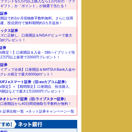
象ファンドを5万円以上購入なら1万円分の「ファ
ドギフト」か「ポイント」が抽選で当たる！
花証券
座開設で約3か月現物株手数料無料。さらに信用
規建、投信買付で無料期間約3カ月追加！
ネックス証券
ズに正解し、口座開設＆NISAデビューで最大
00ptプレゼント！
I証券
Ai限定！】口座開設＆入金・SBIハイブリッド預
2万円以上振替で2000円プレゼント！
井証券
イアップ企画】口座開設＆MATSUI Bank入金や
Bクレカ積立で最大8000ptゲット！
UFJ eスマート証券（旧:auカブコム証券）
ai限定】＋【期間限定】口座開設、投信購入、
SA開設などで最大1万2000円プレゼント！
Iネオトレード証券（旧:ライブスター証券）
規口座開設から40日間現物取引手数料が無料！
ット証券比較一覧
»ネット証券キャンペーン一覧