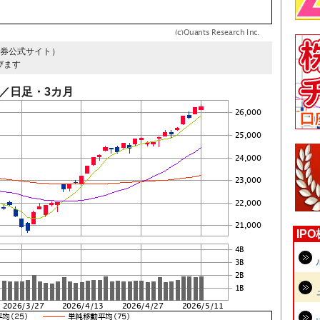
証券公式サイト）
びます
／日足・3カ月
IP