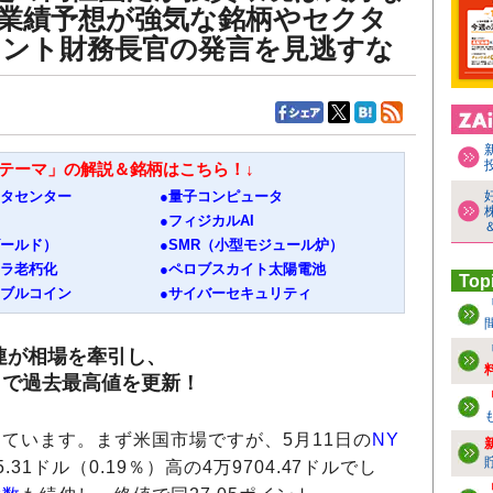
期の業績予想が強気な銘柄やセクタ
セント財務長官の発言を見逃すな
資テーマ」の解説＆銘柄はこちら！↓
ータセンター
●量子コンピュータ
●フィジカルAI
ゴールド）
●SMR（小型モジュール炉）
フラ老朽化
●ペロブスカイト太陽電池
Top
ーブルコイン
●サイバーセキュリティ
連が相場を牽引し、
連日で過去最高値を更新！
ています。まず米国市場ですが、5月11日の
NY
31ドル（0.19％）高の4万9704.47ドルでし