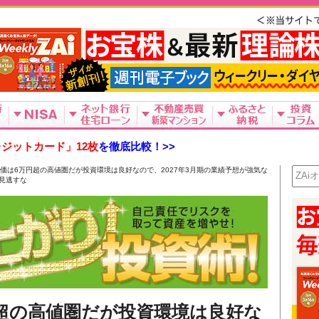
ジットカード」12枚
を徹底比較！>>
価は6万円超の高値圏だが投資環境は良好なので、2027年3月期の業績予想が強気な
見逃すな
超の高値圏だが投資環境は良好な