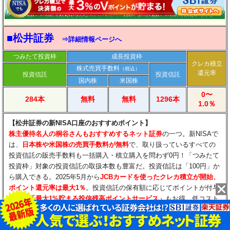
■松井証券
⇒詳細情報ページへ
つみたて投資枠
成長投資枠
クレカ積立
株式売買手数料
（税込）
還元率
投資信託
投資信託
国内株
米国株
0〜
284本
無料
無料
1296本
1.0％
【松井証券の新NISA口座のおすすめポイント】
​株主優待名人の桐谷さんもおすすめするネット証券
の一つ。新NISAで
は、
日本株や米国株の売買手数料が無料
で、取り扱っているすべての
投資信託の販売手数料も一括購入・積立購入を問わず0円！「つみたて
投資枠」対象の投資信託の取扱本数も豊富だ。投資信託は「100円」か
ら購入できる。2025年5月から
JCBカードを使ったクレカ積立が開始、
ポイント還元率は最大1％
。投資信託の保有額に応じてポイントが付与
される
「最大1%貯まる投信残高ポイントサービス」
もお得。低コスト
インデックス投信を含めた全銘柄が対象で、
5大ネット証券のなかで最
も高いポイント付与率
を提供している（毎月のエントリーが必要）。i