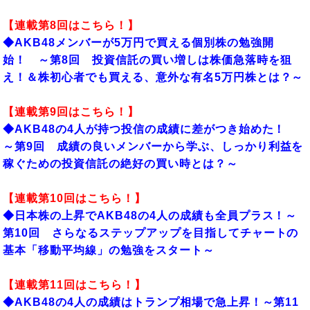
【連載第8
回はこちら！】
◆AKB48メンバーが5万円で買える個別株の勉強開
始！ ～第8回 投資信託の買い増しは株価急落時を狙
え！＆株初心者でも買える、意外な有名5万円株とは？～
【連載第9
回はこちら！】
◆AKB48の4人が持つ投信の成績に差がつき始めた！
～第9回 成績の良いメンバーから学ぶ、しっかり利益を
稼ぐための投資信託の絶好の買い時とは？～
【連載第10
回はこちら！】
◆
日本株の上昇でAKB48の4人の成績も全員プラス！～
第10回 さらなるステップアップを目指してチャートの
基本「移動平均線」の勉強をスタート～
【連載第11回はこちら！】
◆AKB48の4人の成績はトランプ相場で急上昇！～第11