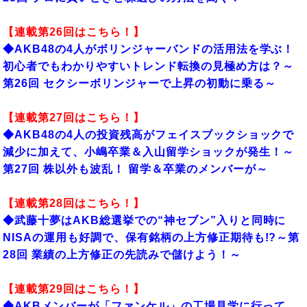
【連載第26回はこちら！】
◆AKB48の4人がボリンジャーバンドの活用法を学ぶ！
初心者でもわかりやすいトレンド転換の見極め方は？～
第26回 セクシーボリンジャーで上昇の初動に乗る～
【連載第27回はこちら！】
◆AKB48の4人の投資残高がフェイスブックショックで
減少に加えて、小嶋卒業＆入山留学ショックが発生！～
第27回 株以外も波乱！ 留学＆卒業のメンバーが～
【連載第28回はこちら！】
◆武藤十夢はAKB総選挙での“神セブン”入りと同時に
NISAの運用も好調で、保有銘柄の上方修正期待も!?～第
28回 業績の上方修正の先読みで儲けよう！～
【連載第29回はこちら！】
◆AKBメンバーが「ファンケル」の工場見学に行って、