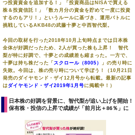
つ投資資金を追加する！」「投資商品はNISAで買える
株＆投資信託！」「数カ月分の資金を貯めて一度に投資
するのもアリ！」というルールに基づき、運用バトルに
挑戦しているAKB48の武藤十夢と中西智代梨。
今回の取材を行った2018年10月上旬時点までは日本株
全体が好調だったため、2人が買った株も上昇！ 智代
梨が特に好調で、十夢との成績差も縮まった。一方で、
十夢は持ち株だった「
スクロール（8005）
」の売り時に
失敗。今回は、株の売り時について学ぼう！（10月21日
発売のダイヤモンド・ザイ12月号から転載。最新の記事
は
ダイヤモンド・ザイ2019年1月号
に掲載中！）
日本株の好調を背景に、智代梨が追い上げを開始！
保有株・投信の上昇で成績が「前月比＋86％」に