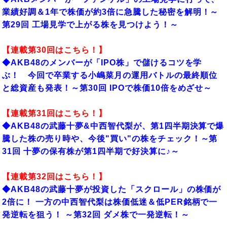
業績好調＆1年で株価が約3倍に急騰した秘密を解明！～
第29回 工場見学で上がる株を見つけよう！～
【連載第30回はこちら！】
◆AKB48のメンバーが「IPO株」で儲けるコツを学
ぶ！ 今回で卒業する小嶋菜月の運用バトルの最終順位
と総資産も発表！～第30回 IPOで株価10倍をめざせ～
【連載第31回はこちら！】
◆AKB48の武藤十夢&中西智代梨が、第1四半期決算で爆
騰した株の売り時や、今後"買い"の株をチェック！～第
31回 十夢の保有株が第1四半期で好決算に♪～
【連載第32回はこちら！】
◆AKB48の武藤十夢が投資した「スクロール」の株価が
2倍に！ 一方の中西智代梨は株価低迷＆低PER銘柄で一
発逆転を狙う！ ～第32回 ダメ株で一発逆転！～