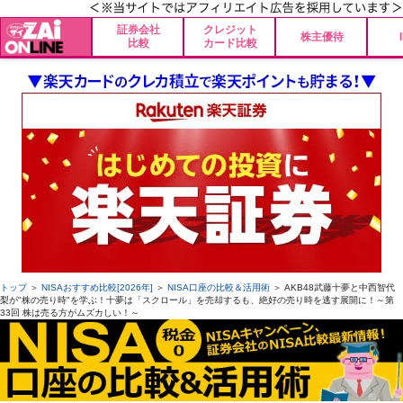
証券会社
クレジット
株主優待
比較
カード比較
トップ
＞
NISAおすすめ比較[2026年]
＞
NISA口座の比較＆活用術
＞ AKB48武藤十夢と中西智代
梨が"株の売り時"を学ぶ！十夢は「スクロール」を売却するも、絶好の売り時を逃す展開に！～第
33回 株は売る方がムズカしい！～