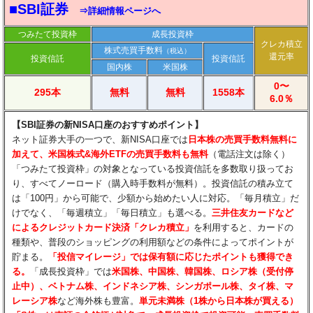
■SBI証券
⇒詳細情報ページへ
つみたて投資枠
成長投資枠
クレカ積立
株式売買手数料
（税込）
還元率
投資信託
投資信託
国内株
米国株
0〜
295本
無料
無料
1558本
6.0％
【SBI証券の新NISA口座のおすすめポイント】
ネット証券大手の一つで、新NISA口座では
日本株の売買手数料無料に
加えて、米国株式&海外ETFの売買手数料も無料
（電話注文は除く）
「つみたて投資枠」の対象となっている投資信託を多数取り扱ってお
り、すべてノーロード（購入時手数料が無料）。投資信託の積み立て
は「100円」から可能で、少額から始めたい人に対応。「毎月積立」だ
けでなく、「毎週積立」「毎日積立」も選べる。
三井住友カードなど
によるクレジットカード決済「クレカ積立」
を利用すると、カードの
種類や、普段のショッピングの利用額などの条件によってポイントが
貯まる。
「投信マイレージ」では保有額に応じたポイントも獲得でき
る。
「成長投資枠」では
米国株、中国株、韓国株、ロシア株（受付停
止中）、ベトナム株、インドネシア株、シンガポール株、タイ株、マ
レーシア株
など海外株も豊富。
単元未満株（1株から日本株が買える）