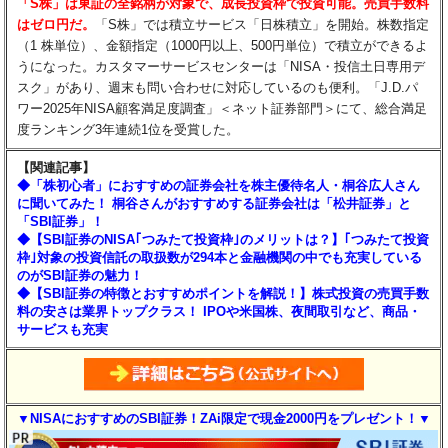
「S株」は東証の全銘柄が対象で、成長投資枠で投資可能。売買手数料
はゼロ円だ。
「S株」では積立サービス「日株積立」を開始。株数指定
（1 株単位）、金額指定（1000円以上、500円単位）で積立ができるよ
うになった。カスタマーサービスセンターは「NISA・投信土日専用デ
スク」があり、週末も問い合わせに対応しているのも便利。「J.D.パ
ワー2025年NISA顧客満足度調査」＜ネット証券部門＞にて、総合満足
度ランキング3年連続1位を受賞した。
【関連記事】
◆「株初心者」におすすめの証券会社を株主優待名人・桐谷広人さん
に聞いてみた！ 桐谷さんがおすすめする証券会社は「松井証券」と
「SBI証券」！
◆【SBI証券のNISA｢つみたて投資枠｣のメリットは？】｢つみたて投資
枠｣対象の投資信託の取扱数が294本と金融機関の中でも充実している
のがSBI証券の魅力！
◆【SBI証券の特徴とおすすめポイントを解説！】株式投資の売買手数
料の安さは業界トップクラス！ IPOや米国株、夜間取引など、商品・
サービスも充実
▼NISAにおすすめのSBI証券！ZAi限定で現金2000円をプレゼント！▼