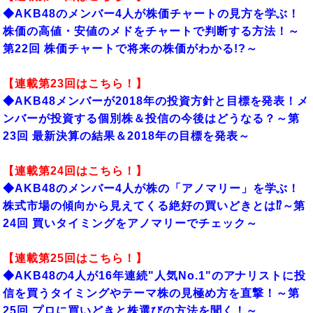
◆AKB48のメンバー4人が株価チャートの見方を学ぶ！
株価の高値・安値のメドをチャートで判断する方法！～
第22回 株価チャートで将来の株価がわかる!?～
【連載第23回はこちら！】
◆AKB48メンバーが2018年の投資方針と目標を発表！メ
ンバーが投資する個別株＆投信の今後はどうなる？～第
23回 最新決算の結果＆2018年の目標を発表～
【連載第24回はこちら！】
◆AKB48のメンバー4人が株の「アノマリー」を学ぶ！
株式市場の傾向から見えてくる絶好の買いどきとは⁉～第
24回 買いタイミングをアノマリーでチェック～
【連載第25回はこちら！】
◆AKB48の4人が16年連続"人気No.1"のアナリストに投
信を買うタイミングやテーマ株の見極め方を直撃！～第
25回 プロに買いどきと株選びの方法を聞く！～