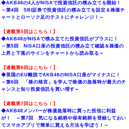
◆AKB48の4人がNISAで投資信託の積み立てを開始！
～第4回 SBI証券で投資信託の積み立てを設定＆株価チ
ャートとローソク足のテストにチャレンジ！～
【連載第5回はこちら！】
◆AKB48がNISAで積み立てた投資信託がプラスに！
～第5回 NISA口座の投資信託の積み立て確認＆株価の
上昇と下落のサインをチャートから読み取る～
【連載第6回はこちら！】
◆英国のEU離脱でAKB48のNISA口座がマイナスに！
～第6回 「株の格言」を学んで株価の急落時が最大のチ
ャンスと知り投資信託を買い増す～
【連載第7
回はこちら！】
◆AKB48メンバーが株価急落時に買った投信に利益
が！ ～第7回 気になる銘柄や保有銘柄を登録しておい
てスマホアプリで簡単に買える方法を学ぼう！～