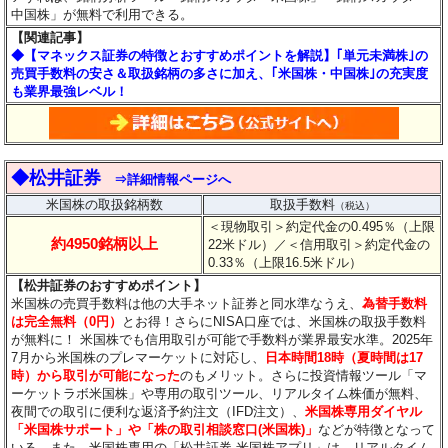
中国株」が無料で利用できる。
【関連記事】
◆【マネックス証券の特徴とおすすめポイントを解説】｢単元未満株｣の
売買手数料の安さ＆取扱銘柄の多さに加え、｢米国株・中国株｣の充実度
も業界最強レベル！
◆松井証券
⇒詳細情報ページへ
米国株の取扱銘柄数
取扱手数料
（税込）
＜現物取引＞約定代金の0.495％（上限
約4950銘柄以上
22米ドル）
／＜信用取引＞約定代金の
0.33％（上限16.5米ドル）
【松井証券のおすすめポイント】
米国株の売買手数料は他の大手ネット証券と同水準なうえ、
為替手数料
は完全無料（0円）
とお得！さらにNISA口座では、米国株の取扱手数料
が無料に！ 米国株でも信用取引が可能で手数料が業界最安水準。2025年
7月から米国株のプレマーケットに対応し、
日本時間18時（夏時間は17
時）から取引が可能になった
のもメリット。さらに投資情報ツール「マ
ーケットラボ米国株」や専用の取引ツール、リアルタイム株価が無料、
夜間での取引に便利な返済予約注文（IFD注文）、
米国株専用ダイヤル
「米国株サポート」や「株の取引相談窓口(米国株)」
などが特徴となって
いる。また、米国株専用の「松井証券 米国株アプリ」は、リアルタイム