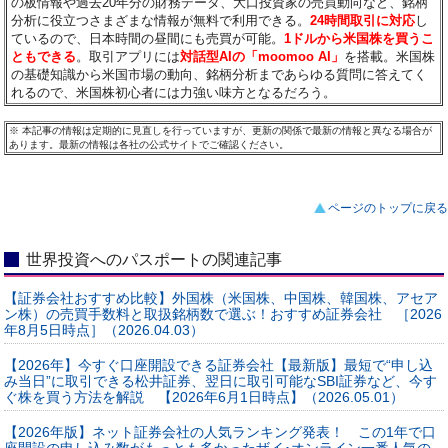
の板情報や過去20年分の財務データ、大口投資家の売買動向など、銘柄
分析に役立つさまざまな情報が無料で利用できる。
24時間取引に対応
し
ているので、日本時間の昼間にも売買が可能。
1ドルから米国株を買うこ
ともできる
。取引アプリには
対話型AIの「moomoo AI」
を搭載。米国株
の基礎知識から米国市場の動向、銘柄分析まであらゆる質問に答えてく
れるので、米国株初心者には力強い味方となるだろう。
※
本記事の情報は定期的に見直しを行っていますが、更新の関係で最新の情報と異なる場合が
あります。最新の情報は各社の公式サイトでご確認ください。
ページのトップに戻る
世界投資へのパスポートの関連記事
【証券会社おすすめ比較】外国株（米国株、中国株、韓国株、アセア
ン株）の売買手数料と取扱銘柄数で選ぶ！おすすめ証券会社 ［2026
年8月5日時点］（2026.04.03）
【2026年】今すぐ口座開設できる証券会社【最新版】最短で“申し込
み当日”に取引できる松井証券、翌日に取引可能なSBI証券など、今す
ぐ株を買う方法を解説 【2026年6月1日時点】（2026.05.01）
【2026年版】ネット証券会社の人気ランキング発表！ この1年で口
座開設の申し込み数がもっとも多かったザイ･オンライン一番人気の