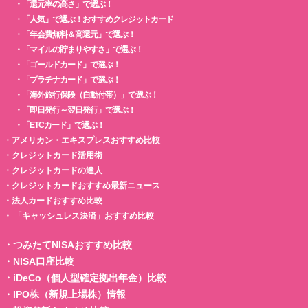
・
「還元率の高さ」で選ぶ！
・
「人気」で選ぶ！おすすめクレジットカード
・
「年会費無料＆高還元」で選ぶ！
・
「マイルの貯まりやすさ」で選ぶ！
・
「ゴールドカード」で選ぶ！
・
「プラチナカード」で選ぶ！
・
「海外旅行保険（自動付帯）」で選ぶ！
・
「即日発行～翌日発行」で選ぶ！
・
「ETCカード」で選ぶ！
・
アメリカン・エキスプレスおすすめ比較
・
クレジットカード活用術
・
クレジットカードの達人
・
クレジットカードおすすめ最新ニュース
・
法人カードおすすめ比較
・
「キャッシュレス決済」おすすめ比較
・
つみたてNISAおすすめ比較
・
NISA口座比較
・
iDeCo（個人型確定拠出年金）比較
・
IPO株（新規上場株）情報