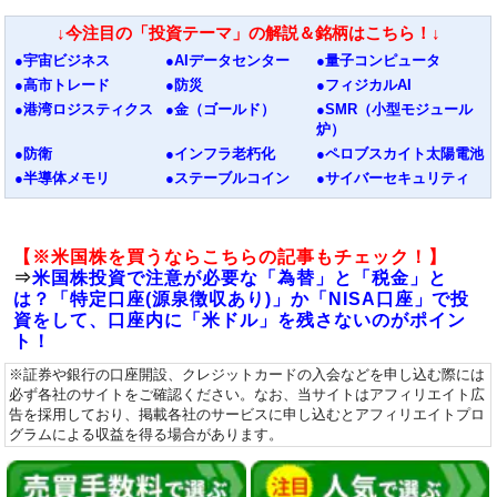
↓今注目の「投資テーマ」の解説＆銘柄はこちら！↓
●宇宙ビジネス
●AIデータセンター
●量子コンピュータ
●高市トレード
●防災
●フィジカルAI
●港湾ロジスティクス
●金（ゴールド）
●SMR（小型モジュール
炉）
●防衛
●インフラ老朽化
●ペロブスカイト太陽電池
●半導体メモリ
●ステーブルコイン
●サイバーセキュリティ
【※米国株を買うならこちらの記事もチェック！】
⇒
米国株投資で注意が必要な「為替」と「税金」と
は？「特定口座(源泉徴収あり)」か「NISA口座」で投
資をして、口座内に「米ドル」を残さないのがポイン
ト！
※証券や銀行の口座開設、クレジットカードの入会などを申し込む際には
必ず各社のサイトをご確認ください。なお、当サイトはアフィリエイト広
告を採用しており、掲載各社のサービスに申し込むとアフィリエイトプロ
グラムによる収益を得る場合があります。