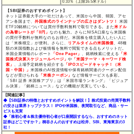
0.33％（上限16.5米ドル）
【SBI証券のおすすめポイント】
ネット証券最大手の一社だけあって、米国から中国、韓国、アセ
アン各国まで、
外国株式のラインナップの広さはダントツ！
米国
ETF10銘柄については買付手数料無料で取引できる。また
米ドル
の為替レートが「0円」
なのも魅力。さらにNISA口座なら米国株
の買付手数料が無料なのもお得だ。米国株を積立購入したい人に
は「米株積立」が便利。さらに、
リアルタイムの米国株価
、48種
類の米国指数および板情報を無料で閲覧できる点もメリットだ。
米国企業情報のレポート
「One Pager」
、銘柄検索に使える
「米
国株式決算スケジュールページ」
や
「米国テーマ・キーワード検
索」
、上場予定銘柄を紹介する
「IPOスピードキャッチ！（米
国・中国）」
米国株のAI投資情報や保有銘柄関連のクーポン配信
などが受けられる
「米株クーポン」
など情報サービスも多彩。
「SBI 証券 米国株アプリ」は「米国市場ランキング」「ビジュア
ル決算」「銘柄ニュース」などの機能が充実している。
【関連記事】
◆【SBI証券の特徴とおすすめポイントを解説！】株式投資の売買手数料
の安さは業界トップクラス！ IPOや米国株、夜間取引など、商品・サー
ビスも充実
◆「株初心者＆株主優待初心者が口座開設するなら、おすすめのネット
証券はどこですか？」桐谷さんのおすすめは松井、SBI、東海東京の3
社！