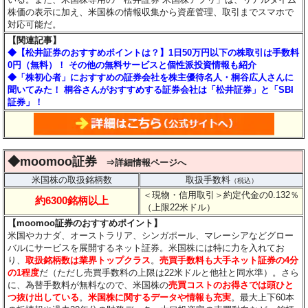
株価の表示に加え、米国株の情報収集から資産管理、取引までスマホで
対応可能だ。
【関連記事】
◆【松井証券のおすすめポイントは？】1日50万円以下の株取引は手数料
0円（無料）！ その他の無料サービスと個性派投資情報も紹介
◆「株初心者」におすすめの証券会社を株主優待名人・桐谷広人さんに
聞いてみた！ 桐谷さんがおすすめする証券会社は「松井証券」と「SBI
証券」！
◆moomoo証券
⇒詳細情報ページへ
米国株の取扱銘柄数
取扱手数料
（税込）
＜現物・信用取引＞約定代金の0.132％
約6300銘柄以上
（上限22米ドル）
【moomoo証券のおすすめポイント】
米国やカナダ、オーストラリア、シンガポール、マレーシアなどグロー
バルにサービスを展開するネット証券。米国株には特に力を入れてお
り、
取扱銘柄数は業界トップクラス
。
売買手数料も大手ネット証券の4分
の1程度
だ（ただし売買手数料の上限は22米ドルと他社と同水準）。さら
に、為替手数料が無料なので、米国株の
売買コストのお得さでは頭ひと
つ抜け出している
。
米国株に関するデータや情報も充実
。最大上下60本