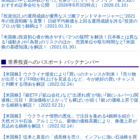
おすすめ証券会社を公開 ［2026年8月3日時点］（2026.01.10）
｢投資信託｣の運用成績が優秀なスゴ腕ファンドマネージャーに“2021
年の投資戦略”を直撃！ 日経平均株価を上回る運用成績を誇る｢投資の
プロ｣が狙う銘柄は？（2021.01.31）
｢米国株｣投資初心者が抱きやすい“2つの疑問”を解決！日本株とは異な
る｢値動き｣や｢為替｣のリスクのほか、売買単位や取引時間など｢米国
株の基礎知識｣を解説！（2021.01.30）
世界投資へのパスポート バックナンバー
【米国株】ウクライナ侵攻により｢買い｣のチャンスが到来！ ｢売り物
が出尽くす｣｢FRBが利上げを見送る｣など、今が絶好の買いチャンス
と判断する理由を解説（2022.02.24）
【米国株】｢銀ETF｣｢鉱山会社｣など“出遅れ感”が強い｢銀(シルバー)｣関
連株に注目！ 原油価格が上がっても横ばいが続く｢銀｣の価格上昇で儲
かる銘柄を解説！（2022.02.21）
【米国株】「ウクライナ情勢の悪化」で注目を集める4銘柄を紹介！
天然ガスや石油、アルミニウム、穀物の価格高騰により、株価上昇が
見込める銘柄を解説！（2022.02.14）
【米国株】従来と真逆の「成長株を売り、インフレに強い石油株を買