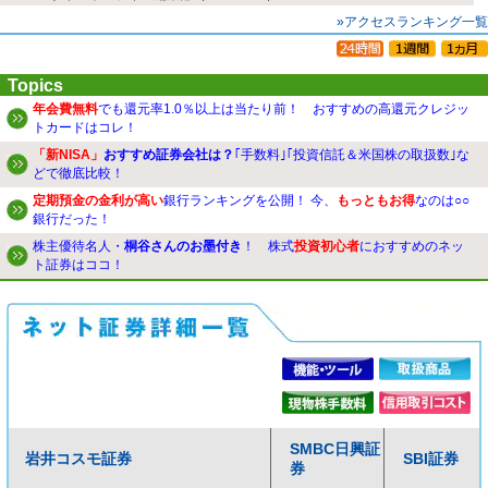
»アクセスランキング一覧
Topics
年会費無料
でも還元率1.0％以上は当たり前！ おすすめの高還元クレジッ
トカードはコレ！
「新NISA」
おすすめ証券会社は？
｢手数料｣｢投資信託＆米国株の取扱数｣な
どで徹底比較！
定期預金の金利が高い
銀行ランキングを公開！ 今、
もっともお得
なのは○○
銀行だった！
株主優待名人・
桐谷さんのお墨付き
！ 株式
投資初心者
におすすめのネッ
ト証券はココ！
SMBC日興証
岩井コスモ証券
SBI証券
券