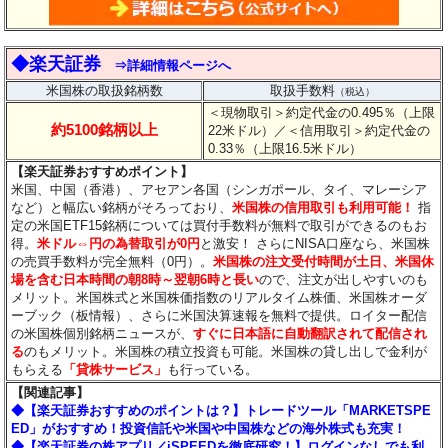
◆楽天証券
⇒詳細情報ページへ
米国株の取扱銘柄数
取扱手数料
（税込）
＜現物取引＞約定代金の0.495％（上限
約5100銘柄以上
22米ドル）
／＜信用取引＞約定代金の
0.33％（上限16.5米ドル）
【楽天証券おすすめポイント】
米国、中国（香港）、アセアン各国（シンガポール、タイ、マレーシア
など）と幅広い銘柄がそろっており、
米国株の信用取引も利用可能！
指
定の米国ETF15銘柄については買付手数料が無料で取引ができるのもお
得。
米ドル⇔円の為替取引が0円
と激安！ さらにNISA口座なら、米国株
の売買手数料が完全無料（0円）。
米国株の注文受付時間が土日、米国休
場を含む日本時間の朝8時～翌朝6時と長い
ので、注文が出しやすいのも
メリット。米国株式と米国株価指数のリアルタイム株価、米国株オーダ
ーブック（板情報）、さらに米国決算速報を無料で提供。ロイター配信
の米国株個別銘柄ニュースが、
すぐに日本語に自動翻訳されて配信され
る
のもメリット。米国株の積立投資も可能。米国株の貸し出しで金利が
もらえる
「貸株サービス」
も行っている。
【関連記事】
◆
【楽天証券おすすめのポイントは？】トレードツール「MARKETSPE
ED」がおすすめ！投資信託や米国や中国株などの海外株式も充実！
◆【楽天証券の株アプリ／iSPEEDを徹底研究！】ログインなしでも利