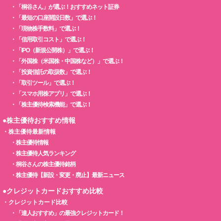
・
「桐谷さん」が選ぶ！おすすめネット証券
・
「最短の口座開設日数」で選ぶ！
・
「現物株手数料」で選ぶ！
・
「信用取引コスト」で選ぶ！
・
「IPO（新規公開株）」で選ぶ！
・
「外国株（米国株・中国株など）」で選ぶ！
・
「投資信託の取扱数」で選ぶ！
・
「取引ツール」で選ぶ！
・
「スマホ用株アプリ」で選ぶ！
・
「株主優待検索機能」で選ぶ！
●株主優待おすすめ情報
・
株主優待最新情報
・
株主優待情報
・
株主優待人気ランキング
・
桐谷さんの株主優待銘柄
・
株主優待【新設・変更・廃止】最新ニュース
●クレジットカードおすすめ比較
・
クレジットカード比較
・
「達人おすすめ」の最強クレジットカード！