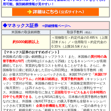
用可能。個別銘柄情報が見やすい！
◆マネックス証券
⇒詳細情報ページへ
米国株の取扱銘柄数
取扱手数料
（税込）
＜現物取引＞約定代金の0.495％（上限
約5000銘柄以上
22米ドル）
／＜信用取引＞約定代金の
0.33％（上限16.5米ドル）
【マネックス証券のおすすめポイント】
外国株式の取り扱い銘柄数はトップクラス！ また、米国株の
買付時の為
替手数料が0円
（売却時は1ドルあたり25銭）となるキャンペーンが長期
継続しており、実質的な取引コストを抑えることができる。さらに、外
国株取引口座に初回入金した日から20日間は、米国株取引手数料（税
込）が最大3万円がキャッシュバックされる。米国ETFの中で
「米国ETF
買い放題プログラム」の対象22銘柄は、実質手数料無料
（キャッシュバ
ック）で買付が可能。米国株の積立サービス「米国株定期買付サービス
（毎月買付）」は25ドルから。コツコツ投資したい人に便利なサービ
ス。米国株は、時間外取引に加えて
店頭取引サービスもあり日本時間の
日中でも売買できる
。しかもNISA口座なら、日本株の売買手数料が無料
なのに加え、外国株（海外ETF含む）の購入手数料も全額キャッシュバ
ックされて実質無料！
企業分析機能も充実
しており、一定の条件をクリ
アすれば、銘柄分析ツール「銘柄スカウター米国株」「銘柄スカウター