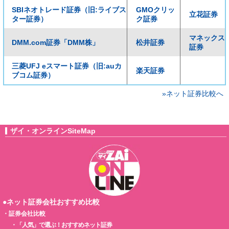
SBIネオトレード証券（旧:ライブス
GMOクリッ
立花証券
ター証券）
ク証券
マネックス
DMM.com証券「DMM株」
松井証券
証券
三菱UFJ eスマート証券（旧:auカ
楽天証券
ブコム証券）
»ネット証券比較へ
ザイ・オンラインSiteMap
●ネット証券会社おすすめ比較
・
証券会社比較
・
「人気」で選ぶ！おすすめネット証券