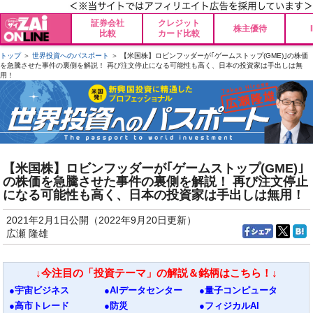
証券会社
クレジット
株主優待
比較
カード比較
トップ
＞
世界投資へのパスポート
＞ 【米国株】ロビンフッダーが｢ゲームストップ(GME)｣の株価
を急騰させた事件の裏側を解説！ 再び注文停止になる可能性も高く、日本の投資家は手出しは無
用！
【米国株】ロビンフッダーが｢ゲームストップ(GME)｣
の株価を急騰させた事件の裏側を解説！ 再び注文停止
になる可能性も高く、日本の投資家は手出しは無用！
2021年2月1日公開（2022年9月20日更新）
広瀬 隆雄
↓今注目の「投資テーマ」の解説＆銘柄はこちら！↓
●宇宙ビジネス
●AIデータセンター
●量子コンピュータ
●高市トレード
●防災
●フィジカルAI