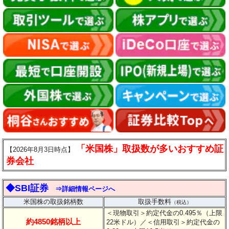
「米国株」取扱数が多いおすすめ証
【2026年8月3日時点】
券会社
◆SBI証券
⇒詳細情報ページへ
米国株の取扱銘柄数
取扱手数料
（税込）
＜現物取引＞約定代金の0.495％（上限
約4850銘柄以上
22米ドル）
／＜信用取引＞約定代金の