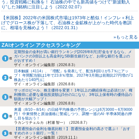
う」投資戦略に転換を！ 石油株の中でも新高値をつけて“新波動入
り”した3銘柄に注目しよう（2022.02.07）
【米国株】2022年の米国株式市場は1973年と酷似！インフレ＋利上
げでグロース株が下落して、石油株と金鉱株が上がった時代を教訓
に、相場を見極めよう！（2022.01.31）
»もっと見る
ZAiオンライン アクセスランキング
定期預金の金利が高い銀行ランキング[2026年8月] 貯金をするなら、メ
ガバンクの3倍以上も高金利なSBI新生銀行など、お得な銀行を選ぶの
がおすすめ！
ザイ・オンライン編集部（2026.8.3）
日本触媒（4114）、「増配」を発表して、配当利回りが5.7％にアッ
プ！ 年間配当額は1年で23.8％増加、2027年3月期は前期比27円増の｢1
株あたり140円｣に
ザイ・オンライン編集部（2026.8.8）
サッポロビール、株主優待を変更！ 1年以上の継続保有は必須だが、権
利獲得に必要な最低投資額は5分の1になり、3年以上保有時の優待品の
額面が大幅アップ！
ザイ・オンライン編集部（2026.8.8）
来週（8/10～8/14）の日経平均株価の予想レンジは6万3000～6万9000
円！ 中東情勢と原油価格に警戒しつつ、調整一巡のAI･半導体関連の押
し目を狙おう！
ラカンリチェルカ（村瀬 智一）（2026.8.7）
【普通預金の金利を徹底比較！】 普通預金金利の高さで選ぶ！「おす
すめのネット銀行」一覧！
ザイ・オンライン編集部（2019.11.1）