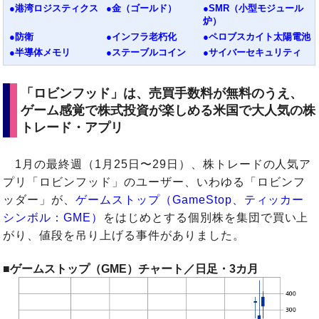
●港湾ロジスティクス
●金（ゴールド）
●SMR（小型モジュール
炉）
●防衛
●インフラ老朽化
●ペロブスカイト太陽電池
●半導体メモリ
●ステーブルコイン
●サイバーセキュリティ
「ロビンフッド」は、売買手数料が無料のうえ、
ゲーム感覚で株式投資が楽しめる米国で大人気の株
トレード・アプリ
1月の最終週（1月25日〜29日）、株トレードの人気ア
プリ「ロビンフッド」のユーザー、いわゆる「ロビンフ
ッダー」が、
ゲームストップ（GameStop、ティッカー
シンボル：GME）
をはじめとする個別株を集団で買い上
がり、値段を吊り上げる事件がありました。
■ゲームストップ（GME）チャート／日足・3カ月