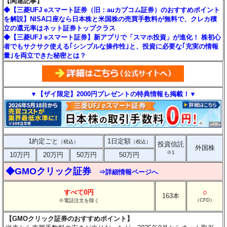
【関連記事】
◆【三菱UFJ eスマート証券（旧：auカブコム証券）のおすすめポイント
を解説】NISA口座なら日本株と米国株の売買手数料が無料で、クレカ積
立の還元率はネット証券トップクラス
◆【三菱UFJ eスマート証券】新アプリで「スマホ投資」が進化！ 株初心
者でもサクサク使える｢シンプルな操作性｣と、投資に必要な｢充実の情報
量｣を両立できた秘密とは？
▼【ザイ限定】2000円プレゼントの特典情報も掲載！▼
1約定ごと
1日定額
（税込）
（税込）
投資信託
外国株
※1
10万円
20万円
50万円
50万円
◆GMOクリック証券
⇒詳細情報ページへ
○
すべて0円
163本
（CFD）
※電話注文を除く
【GMOクリック証券のおすすめポイント】