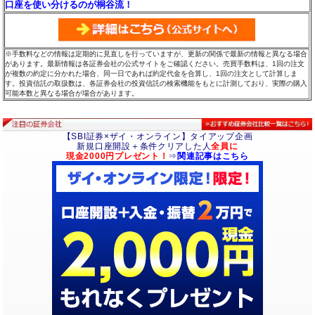
口座を使い分けるのが桐谷流！
※手数料などの情報は定期的に見直しを行っていますが、更新の関係で最新の情報と異なる場合
があります。最新情報は各証券会社の公式サイトをご確認ください。売買手数料は、1回の注文
が複数の約定に分かれた場合、同一日であれば約定代金を合算し、1回の注文として計算しま
す。投資信託の取扱数は、各証券会社の投資信託の検索機能をもとに計測しており、実際の購入
可能本数と異なる場合が場合があります。
【SBI証券×ザイ・オンライン】タイアップ企画
新規口座開設＋条件クリアした人
全員に
現金2000円プレゼント！
⇒
関連記事はこちら