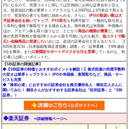
円になるので、売買コストに関しては圧倒的にお得な証券会社と言え
る。投資信託の数が業界トップクラスなうえ100円以上1円単位で買える
ので、投資初心者でも気軽に始められる。さらに、
IPOの取扱い数は大
手証券会社を抜いてトップ
。
PTS取引
も利用可能で、一般的な取引所よ
り有利な価格で株取引できる場合もある。海外株式は米国株、中国株の
ほか、アセアン株も取り扱うなど、とにかく
商品の種類が豊富
だ。米国
株の売買手数料が最低0米ドルから取引可能になのも魅力。
低コストで幅
広い金融商品に投資したい人
には、必須の証券会社と言えるだろう。「2
025年度JCSI（日本版顧客満足度指数）調査」の「証券業種」で9年連続
1位を獲得。また
口座開設サポートデスクが土日も営業
しているのも、初
心者には嬉しいポイントだ。
【SBI証券の関連記事】
◆【SBI証券の特徴とおすすめポイントを解説！】株式投資の売買手数料
の安さは業界トップクラス！ IPOや米国株、夜間取引など、商品・サー
ビスも充実
◆「株初心者」におすすめの証券会社を株主優待名人・桐谷広人さんに
聞いてみた！ 桐谷さんがおすすめする証券会社は「松井証券」と「SBI
証券」！
◆楽天証券
⇒詳細情報ページへ
○