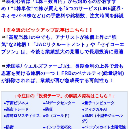
⇒
株初心者は「1株＝数百円」から始めるのがおすす
め！“1株単位”で株が買える｢5つのサービス(LINE証券･
ネオモバ･S株など)｣の手数料や銘柄数、注文時間を解説
【※今週のピックアップ記事はこちら！】
⇒
｢高配当株｣の中でも、アナリストが株価上昇に“強
気”な2銘柄！「JACリクルートメント」や「セイコーエ
プソン」は、今後も業績拡大の見通しで長期投資に最適
⇒
米国株｢ウエルズファーゴ｣は、長期金利の上昇で最も
恩恵を受ける銘柄の一つ！ FRBのペナルティ(総量規制)
が解除されれば、業績が再び急成長する可能性も！
↓今注目の「投資テーマ」の解説＆銘柄はこちら！↓
●宇宙ビジネス
●AIデータセンター
●量子コンピュータ
●高市トレード
●防災
●フィジカルAI
●港湾ロジスティクス
●金（ゴールド）
●SMR（小型モジュール
炉）
●防衛
●インフラ老朽化
●ペロブスカイト太陽電池