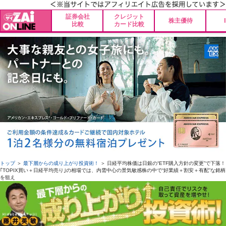
証券会社
クレジット
株主優待
比較
カード比較
トップ
＞
最下層からの成り上がり投資術！
＞ 日経平均株価は日銀の“ETF購入方針の変更”で下落！
｢TOPIX買い＋日経平均売り｣の相場では、内需中心の景気敏感株の中で“好業績＋割安＋有配”な銘柄
を狙え