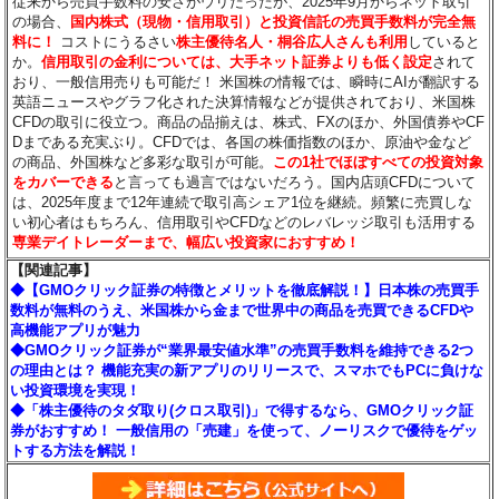
従来から売買手数料の安さがウリだったが、2025年9月からネット取引
の場合、
国内株式（現物・信用取引）と投資信託の売買手数料が完全無
料に！
コストにうるさい
株主優待名人・桐谷広人さんも利用
していると
か。
信用取引の金利については、大手ネット証券よりも低く設定
されて
おり、一般信用売りも可能だ！ 米国株の情報では、瞬時にAIが翻訳する
英語ニュースやグラフ化された決算情報などが提供されており、米国株
CFDの取引に役立つ。商品の品揃えは、株式、FXのほか、外国債券やCF
Dまである充実ぶり。CFDでは、各国の株価指数のほか、原油や金など
の商品、外国株など多彩な取引が可能。
この1社でほぼすべての投資対象
をカバーできる
と言っても過言ではないだろう。国内店頭CFDについて
は、2025年度まで12年連続で取引高シェア1位を継続。頻繁に売買しな
い初心者はもちろん、信用取引やCFDなどのレバレッジ取引も活用する
専業デイトレーダーまで、幅広い投資家におすすめ！
【関連記事】
◆【GMOクリック証券の特徴とメリットを徹底解説！】日本株の売買手
数料が無料のうえ、米国株から金まで世界中の商品を売買できるCFDや
高機能アプリが魅力
◆GMOクリック証券が“業界最安値水準”の売買手数料を維持できる2つ
の理由とは？ 機能充実の新アプリのリリースで、スマホでもPCに負けな
い投資環境を実現！
◆「株主優待のタダ取り(クロス取引)」で得するなら、GMOクリック証
券がおすすめ！ 一般信用の「売建」を使って、ノーリスクで優待をゲッ
トする方法を解説！