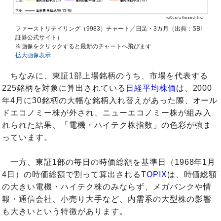
ファーストリテイリング（9983）チャート／日足・3カ月（出典：SBI
証券公式サイト）
※画像をクリックすると最新のチャートへ飛びます
拡大画像表示
ちなみに、東証1部上場銘柄のうち、市場を代表する
225銘柄を対象に算出されている
日経平均株価
は、2000
年4月に30銘柄の大幅な銘柄入れ替えがあった際、オール
ドエコノミー株が外され、ニューエコノミー株が組み入
れられた結果、「電機・ハイテク株指数」の色彩が強ま
っています。
一方、東証1部の毎日の時価総額を基準日（1968年1月
4日）の時価総額で割って算出される
TOPIX
は、時価総額
の大きい電機・ハイテク株のみならず、メガバンクや情
報・通信会社、小売り大手など、内需系の大型株の影響
も大きいという特徴があります。