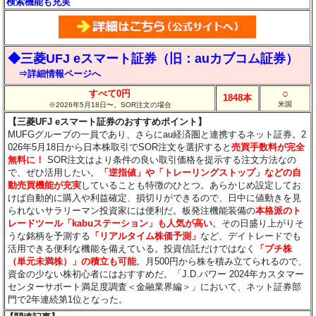
検索機能も充実
◆三菱UFJ eスマート証券（旧：auカブコム証券）
⇒詳細情報ページへ
○
すべて0円
1848本
米国
※2026年5月18日〜。SOR注文の場合
【三菱UFJ eスマート証券のおすすめポイント】
MUFGグループの一員であり、さらにau経済圏と連携するネット証券。2
026年5月18日から日本株取引でSOR注文を選択すると
売買手数料が完全
無料に！
SOR注文はより条件の良い取引価格を提示する注文方法なの
で、ぜひ活用したい。
「逆指値」や「トレーリングストップ」などの自
動売買機能が充実
していることも特徴のひとつ。あらかじめ設定してお
けば自動的に購入や利益確定、損切りができるので、日中に値動きを見
られないサラリーマン投資家には便利だ。板発注機能装備の
本格派のト
レードツール「kabuステーション」も人気が高い
。その日盛り上がりそ
うな銘柄を予測する
「リアルタイム株価予測」
など、デイトレードでも
活用できる便利な機能を備えている。投資信託だけではなく
「プチ株
（単元未満株）」の積立も可能
。月500円から株を積み立てられるので、
資金の少ない株初心者にはおすすめだ。「J.D.パワー 2024年カスタマー
センターサポート満足度調査＜金融業界編＞」において、ネット証券部
門で2年連続第1位となった。