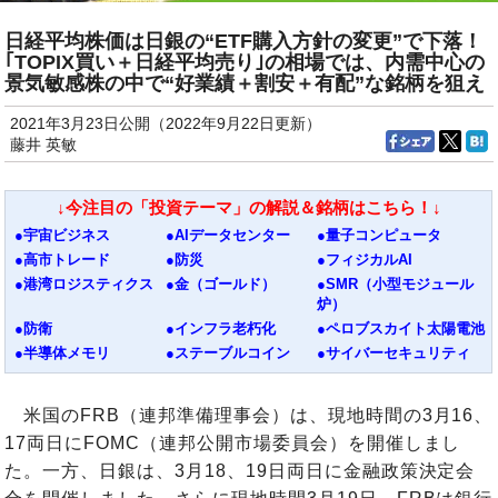
日経平均株価は日銀の“ETF購入方針の変更”で下落！
｢TOPIX買い＋日経平均売り｣の相場では、内需中心の
景気敏感株の中で“好業績＋割安＋有配”な銘柄を狙え
2021年3月23日公開（2022年9月22日更新）
藤井 英敏
↓今注目の「投資テーマ」の解説＆銘柄はこちら！↓
●宇宙ビジネス
●AIデータセンター
●量子コンピュータ
●高市トレード
●防災
●フィジカルAI
●港湾ロジスティクス
●金（ゴールド）
●SMR（小型モジュール
炉）
●防衛
●インフラ老朽化
●ペロブスカイト太陽電池
●半導体メモリ
●ステーブルコイン
●サイバーセキュリティ
米国のFRB（連邦準備理事会）は、現地時間の3月16、
17両日にFOMC（連邦公開市場委員会）を開催しまし
た。一方、日銀は、3月18、19日両日に金融政策決定会