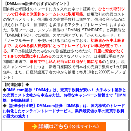
【DMM.com証券のおすすめポイント】
国内株と米国株のトレードに力を入れたネット証券で、
ひとつの取引ツ
ールで日本株と米国株をシームレスに取引可能
。信用取引の売買コスト
の安さもメリット。信用取引の売買手数料は無料で、信用金利も低めに
抑えられており、信用取引を多用するアクティブトレーダーにおすすめ
だ。取引ツールは、シンプル機能の「DMM株 STANDARD」と高機能な
「DMM株 PRO+」の2種類。スマホ用アプリも「かんたんモード」と
「ノーマルモード」を使い分ける形になっており、
初級者から中上級者
まで、あらゆる個人投資家にとってトレードしやすい環境が整ってい
る
。IPOは委託販売のみなので割当数は少なめだが、
口座に資金がなく
てもIPOの抽選に申し込める
のは大きなメリットだ。口座開設手続きが
期間に迅速で、
最短で申し込んだ当日に取引が可能になる
のも便利。現
在キャンペーン中につき、新規口座開設で日本株の売買手数料が1カ月間
無料。また、口座開設完了者の中から抽選で毎月10名に2000円をプレゼ
ント！
【関連記事】◆
◆
DMM.com証券「DMM株」は、売買手数料が安い！ 大手ネット証券と
の売買コスト比較から申込み方法、お得なキャンペーン情報まで「DMM
株」を徹底解説！
◆
【証券会社比較】DMM.com証券「DMM株」は、国内株式のトレード
に特化したオンライントレードサービス。業界最安値水準の売買手数料
が最大の魅力！