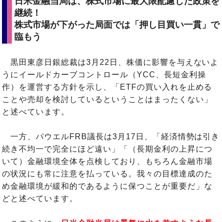
日米金融当局は、株式市場に最大限配慮した政策を
継続！
株式市場が下がった局面では「押し目買い一貫」で
臨もう
黒田東彦日銀総裁は3月22日、株価に影響を与えないよ
うにイールドカーブコントロール（YCC、長短金利操
作）を運営する方針を示し、「ETFの買い入れを止める
ことや売却を検討しているということはまったくない」
と述べています。
一方、パウエルFRB議長は3月17日、「経済情勢は引き
続き不均一で完全にほど遠い」「（長期金利の上昇につ
いて）金融環境全体を点検しており、もちろん金融市場
の状況にも常に注意を払っている。我々の目標達成のた
め金融環境が緩和的であるように保つことが重要だ」な
どと述べています。