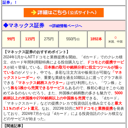
証券」！
◆マネックス証券
⇒詳細情報ページへ
○
99円
115円
275円
550円
1892本
/日
米国、中国
【マネックス証券のおすすめポイント】
2024年1月からNTTドコモと業務提携を開始。「dカード」でのクレカ積
立、dカード年間利用額特典による投信購入など、
ドコモとの提携サービ
ス
が続々登場している。
日本株の取引や銘柄分析に役立つツールが揃っ
ている
のがメリット。中でも、多彩な注文方法や板発注が可能な
「マネ
ックストレーダー」
や、重要な業績を過去10期以上に渡ってグラフ表示
できる
「マネックス銘柄スカウター」
はぜひ利用したい。「ワン株」と
いう
株を1株から売買できるサービス
もあるので、株初心者はそこから始
めてみるのもいいだろう。また、外国株の銘柄数の多さも魅力で、
5000
銘柄以上の米国株や2700銘柄以上の中国株を売買
できる。「dカード」
「マネックスカード」などの提携クレカで投資信託を積み立てると
最大
3.1％のポイント還元
。なお、2023年10月に
NTTドコモと業務提携
を発表
しており、2024年7月からは「dカード」による投資信託のクレカ積立な
どのサービスが始まった。
【関連記事】