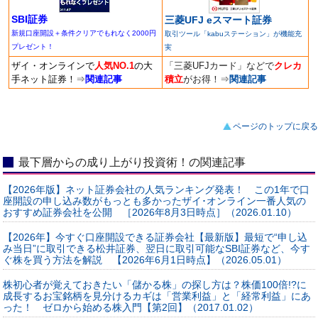
SBI証券
三菱UFJ eスマート証券
新規口座開設＋条件クリアでもれなく2000円
取引ツール「kabuステーション」が機能充
プレゼント！
実
ザイ・オンラインで
人気NO.1
の大
「三菱UFJカード」などで
クレカ
手ネット証券！
⇒
関連記事
積立
がお得！
⇒
関連記事
ページのトップに戻る
最下層からの成り上がり投資術！の関連記事
【2026年版】ネット証券会社の人気ランキング発表！ この1年で口
座開設の申し込み数がもっとも多かったザイ･オンライン一番人気の
おすすめ証券会社を公開 ［2026年8月3日時点］（2026.01.10）
【2026年】今すぐ口座開設できる証券会社【最新版】最短で“申し込
み当日”に取引できる松井証券、翌日に取引可能なSBI証券など、今す
ぐ株を買う方法を解説 【2026年6月1日時点】（2026.05.01）
株初心者が覚えておきたい「儲かる株」の探し方は？株価100倍!?に
成長するお宝銘柄を見分けるカギは「営業利益」と「経常利益」にあ
った！ ゼロから始める株入門【第2回】（2017.01.02）