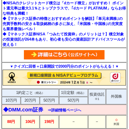
◆NISAのクレジットカード積立は「dカード積立」がおすすめ！ ポイン
ト還元率は最大3.1％とトップクラスで、｢dカード PLATINUM」ならお得
な特典も満載！
◆【マネックス証券の特徴とおすすめポイントを解説】｢単元未満株｣の
売買手数料の安さ＆取扱銘柄の多さに加え、｢米国株・中国株｣の充実度
も業界最強レベル！
◆【マネックス証券NISA「つみたて投資枠」のメリットは？】積立対象
の投資信託が264本もあり、初心者も安心の資産設計アドバイスツールが
使える！
▼クイズに回答＋口座開設で2000円分のポイントがもらえる！▼
1約定ごと
1日定額
（税込）
（税込）
投資信託
外国株
※1
10万円
20万円
50万円
50万円
◆DMM.com証券
⇒詳細情報ページへ
○
－
－
88円
106円
198円
米国