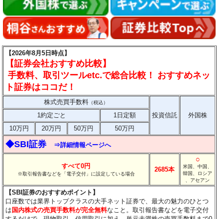
【2026年8月5日時点】
【証券会社おすすめ比較】
手数料、取引ツールetc.で総合比較！ おすすめネッ
ト証券はココだ！
株式売買手数料
（税込）
1約定ごと
1日定額
投資信託
外国株
10万円
20万円
50万円
50万円
◆SBI証券
⇒詳細情報ページへ
○
すべて0円
米国、中国、
2685本
韓国、ロシア
※取引報告書などを「電子交付」に設定している場合
、アセアン
【SBI証券のおすすめポイント】
口座数では業界トップクラスの大手ネット証券で、最大の魅力のひとつ
は
国内株式の売買手数料が完全無料
なこと。取引報告書などを電子交付
するだけで、現物取引、信用取引に加え、単元未満株の売買手数料まで0