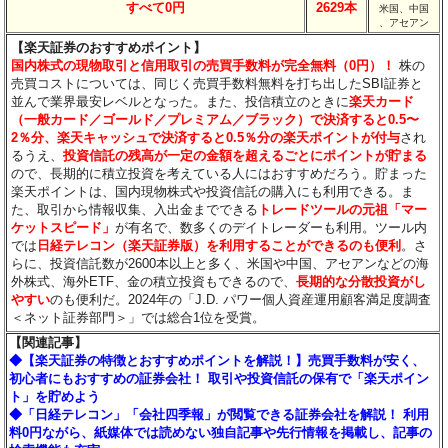
すべて0円
2629本
米国、中国
、アセアン
【楽天証券のおすすめポイント】
国内株式の現物取引と信用取引の売買手数料が完全無料（0円）！
株の
売買コストについては、同じく売買手数料無料を打ち出したSBI証券と
並んで業界最安レベルとなった。また、投信積立のときに
楽天カード
（一般カード／ゴールド／プレミアム／ブラック）で決済すると0.5〜
2％分
、楽天キャッシュで決済すると0.5％分
の楽天ポイントが付与
され
るうえ、
投資信託の残高が一定の金額を超えるごとにポイントが貯まる
ので、長期的に積立投資を考えている人にはおすすめだろう。貯まった
楽天ポイントは、国内現物株式や投資信託の購入にも利用できる。ま
た、取引から情報収集、入出金までできる
トレードツールの元祖「マー
ケットスピード」
が有名で、数多くのデイトレーダーも利用。ツール内
では
日経テレコン（楽天証券版）を利用することができるのも便利
。さ
らに、投資信託数が2600本以上と多く、米国や中国、アセアンなどの海
外株式、海外ETF、金の積立投資もできるので、
長期的な分散投資がし
やすい
のも便利だ。2024年の「J.D. パワー個人資産運用顧客満足度調査
＜ネット証券部門＞」では総合1位を受賞。
【関連記事】
◆【楽天証券の特徴とおすすめポイントを解説！】売買手数料が安く、
初心者にもおすすめの証券会社！ 取引や投資信託の保有で「楽天ポイン
ト」を貯めよう
◆「日経テレコン」「会社四季報」が閲覧できる証券会社を解説！ 利用
料0円ながら、紙媒体では読めない独自記事や先行情報を掲載し、記事の