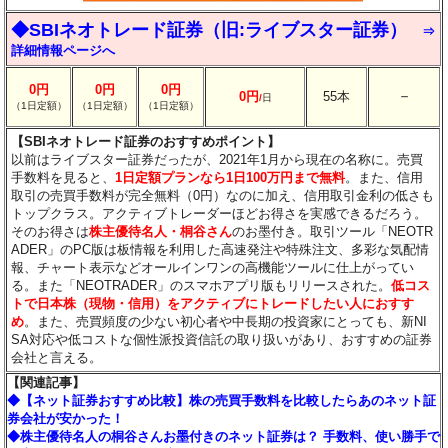
◆SBIネオトレード証券（旧:ライブスター証券）
⇒
詳細情報ページへ
0円
0円
0円
－
0円
55本
/
日
（1日定額）
（1日定額）
（1日定額）
【SBIネオトレード証券のおすすめポイント】
以前はライブスター証券だったが、2021年1月から現在の名称に。売買
手数料を見ると、
1日定額プランなら1日100万円まで無料
。また、信用
取引の売買手数料が完全無料（0円）なのに加え、信用取引金利の低さも
トップクラス。アクティブトレーダーほどお得さを実感できるだろう。
そのお得さは
株主優待名人・桐谷さん
のお墨付き。取引ツール「NEOTR
ADER」のPC版は板情報を利用した高速発注や特殊注文、多彩な気配情
報、チャート表示などオールインワンの高機能ツールに仕上がってい
る。また「NEOTRADER」のスマホアプリ版もリリースされた。
低コス
トで日本株（現物・信用）をアクティブにトレードしたい人におすす
め
。また、売買頻度の少ない初心者や中長期の投資家にとっても、新NI
SA対応や低コストな個性派投資信託の取り扱いがあり、おすすめの証券
会社と言える。
【関連記事】
◆【ネット証券おすすめ比較】株の売買手数料を比較したらあのネット証
券会社が安かった！
◆株主優待名人の桐谷さんお墨付きのネット証券は？ 手数料、使い勝手で