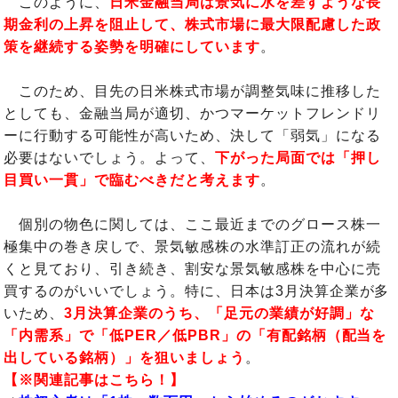
このように、
日米金融当局は景気に水を差すような長
期金利の上昇を阻止して、株式市場に最大限配慮した政
策を継続する姿勢を明確にしています
。
このため、目先の日米株式市場が調整気味に推移した
としても、金融当局が適切、かつマーケットフレンドリ
ーに行動する可能性が高いため、決して「弱気」になる
必要はないでしょう。よって、
下がった局面では「押し
目買い一貫」で臨むべきだと考えます
。
個別の物色に関しては、ここ最近までのグロース株一
極集中の巻き戻しで、景気敏感株の水準訂正の流れが続
くと見ており、引き続き、割安な景気敏感株を中心に売
買するのがいいでしょう。特に、日本は3月決算企業が多
いため、
3月決算企業のうち、「足元の業績が好調」な
「内需系」で「低PER／低PBR」の「有配銘柄（配当を
出している銘柄）」を狙いましょう
。
【※関連記事はこちら！】