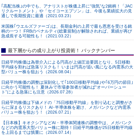
｢高配当株｣の中でも、アナリストが株価上昇に“強気”な2銘柄！「JAC
リクルートメント」や「セイコーエプソン」は、今後も業績拡大の見
通しで長期投資に最適（2021.03.23）
米国株｢ウエルズファーゴ｣は、長期金利の上昇で最も恩恵を受ける銘
柄の一つ！ FRBのペナルティ(総量規制)が解除されれば、業績が再び
急成長する可能性も！（2021.03.22）
最下層からの成り上がり投資術！ バックナンバー
日経平均株価は為替介入による円高が上値圧迫要因となり、5日移動
平均線を割れば急落リスクも！ いまは円高が追い風になる内需系の大
型バリュー株を狙おう（2026.08.04）
日経平均株価の調整は深刻化して｢100日移動平均線｣や｢6万円の節目｣
に向かう可能性も！ 夏休みで市場参加者が減れば“オーバーシュー
ト”による急落にも注意（2026.07.28）
日経平均株価は下値メドの「75日移動平均線」を割り込むと調整がさ
らに深まるリスクあり！ AI･半導体株を避け、メガバンクなど内需系
バリュー株を狙おう！（2026.07.21）
【日本株】キオクシアなどAI・半導体関連株の調整中は、メガバンク
などの内需系大型バリュー株に期待！日経平均株価が25日移動平均線
を上回るまでは慎重に（2026.07.14）