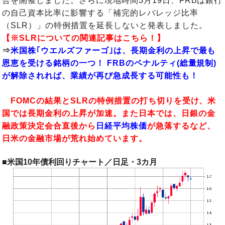
合を開催しました。さらに現地時間3月19日、FRBは銀行
の自己資本比率に影響する「補完的レバレッジ比率
（SLR）」の特例措置を延長しないと発表しました。
【※SLRについての関連記事はこちら！】
⇒
米国株｢ウエルズファーゴ｣は、長期金利の上昇で最も
恩恵を受ける銘柄の一つ！ FRBのペナルティ(総量規制)
が解除されれば、業績が再び急成長する可能性も！
FOMCの結果とSLRの特例措置の打ち切りを受け、米
国では長期金利の上昇が加速。また日本では、日銀の金
融政策決定会合直後から
日経平均株価
が急落するなど、
日米の金融市場が荒れ始めています。
■米国10年債利回りチャート／日足・3カ月