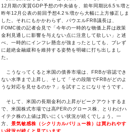
12月期の実質GDP予想の中央値を、前年同期比6.5％増と
昨年12月公表の前回予想4.2％増から大幅に上方修正しま
した。それにもかかわらず、パウエルFRB議長は、
FOMC後の記者会見で「今年の一時的な物価上昇は政策
金利見通しに影響を与えない点に注意して欲しい」と述
べ、一時的にインフレ懸念が強まったとしても、ブレず
に超絶金融緩和を維持する姿勢を明確に打ち出しまし
た。
こうなってくると米国の債券市場は、FRBが容認でき
ない水準まで上昇し、そして「その段階でFRBがどのよ
うな対応を見せるのか？」を試すことになりそうです。
そして、米国の長期金利の上昇がピークアウトするま
で、米国株式市場では高PERのグロース株、とりわけハ
イテク株の上値は買いにくい状況が続くでしょう。一
方、
景気敏感株（シクリカルバリュー株）は買われやす
い状況が続くと見ています
。