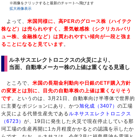
※画像をクリックすると最新のチャートへ飛びます
拡大画像表示
よって、
米国同様に、高PERのグロース株（ハイテク
株など）は売られやすく、景気敏感株（シクリカルバリ
ュー株、金融株など）は買われやすい傾向が一段と強ま
ることになると見ています
。
ルネサスエレクトロニクスの火災により、
当面、自動車メーカー株の上値は重くなる見通し
ところで、
米国の長期金利動向や日銀のETF購入方針
の変更とは別に、目先の自動車株の上値は重くなりそう
です
。というのは、3月21日、自動車向け半導体で世界的
に主要なポジションにあり、かつ
旭化成（3407）
の工場
火災による代替生産先である
ルネサスエレクトロニクス
（6723）
が、19日に発生した火災で現在停止している那
珂工場の生産再開に1カ月程度かかるとの認識を示したか
らです。なお、ルネサスは、今年2月に福島県沖を震源と