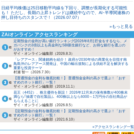
日経平均株価は25日移動平均線を下回り、調整が長期化する可能性
も！ ただし、長期の上昇トレンドは継続中なので、AI･半導関連株の
押し目待ちのスタンスで！（2026.07.07）
»もっと見る
ZAiオンライン アクセスランキング
定期預金の金利が高い銀行ランキング[2026年8月] 貯金をするなら、メ
ガバンクの3倍以上も高金利なSBI新生銀行など、お得な銀行を選ぶの
がおすすめ！
ザイ・オンライン編集部（2026.8.3）
「レアアース」関連銘柄を紹介！ 政府が2030年頃の商業化を目指す南
鳥島沖のレアアース開発は、中国の輸出規制による供給不足を解決する
重要な投資テーマ
村瀬 智一（2026.7.30）
【普通預金の金利を徹底比較！】 普通預金金利の高さで選ぶ！「おす
すめのネット銀行」一覧！
ザイ・オンライン編集部（2019.11.1）
花王（4452）、株主優待を新設！ 2026年12月末の保有株数が400株未
満なら｢抽選で自社製品｣、400株以上なら6000～1万円分の自社商品が
もらえることに
ザイ・オンライン編集部（2026.8.5）
【定期預金の金利を徹底比較！】 定期預金金利の高さで選ぶ！「おす
すめのネット銀行」一覧！
ザイ・オンライン編集部（2021.6.10）
»アクセスランキング一覧