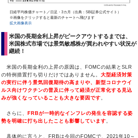
日経平均株価チャート／日足・3カ月（出典：SBI証券公式サイト）
※画像をクリックすると最新のチャートへ飛びます
拡大画像表示
米国の長期金利上昇がピークアウトするまでは、
米国株式市場では景気敏感株が買われやすい状況が
継続！
米国の長期金利の上昇の原因は、FOMCの結果とSLR
の特例措置打ち切りだけではありません。
大型経済対策
の実行に伴う景気回復期待の高まりや、新型コロナウイ
ルス向けワクチンの普及に伴って経済が正常化する見込
みが強くなっていることも大きな要因です
。
さらに、
FRBが一時的なインフレの発生を容認する姿
勢を明確に打ち出したことも影響しています
。
具体的に言うと、FRBは今回のFOMCで、2021年10～