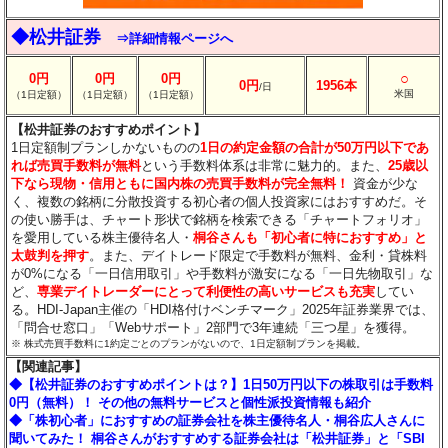
◆松井証券
⇒詳細情報ページへ
○
0円
0円
0円
0円
1956本
/日
米国
（1日定額）
（1日定額）
（1日定額）
【松井証券のおすすめポイント】
1日定額制プランしかないものの
1日の約定金額の合計が50万円以下であ
れば売買手数料が無料
という手数料体系は非常に魅力的。また、
25歳以
下なら現物・信用ともに国内株の売買手数料が完全無料！
資金が少な
く、複数の銘柄に分散投資する初心者の個人投資家にはおすすめだ。そ
の使い勝手は、チャート形状で銘柄を検索できる「チャートフォリオ」
を愛用している株主優待名人・
桐谷さんも「初心者に特におすすめ」と
太鼓判を押す
。また、デイトレード限定で手数料が無料、金利・貸株料
が0%になる「一日信用取引」や手数料が激安になる「一日先物取引」な
ど、
専業デイトレーダーにとって利便性の高いサービスも充実
してい
る。HDI-Japan主催の「HDI格付けベンチマーク」2025年証券業界では、
「問合せ窓口」「Webサポート」2部門で3年連続「三つ星」を獲得。
※ 株式売買手数料に1約定ごとのプランがないので、1日定額制プランを掲載。
【関連記事】
◆【松井証券のおすすめポイントは？】1日50万円以下の株取引は手数料
0円（無料）！ その他の無料サービスと個性派投資情報も紹介
◆「株初心者」におすすめの証券会社を株主優待名人・桐谷広人さんに
聞いてみた！ 桐谷さんがおすすめする証券会社は「松井証券」と「SBI