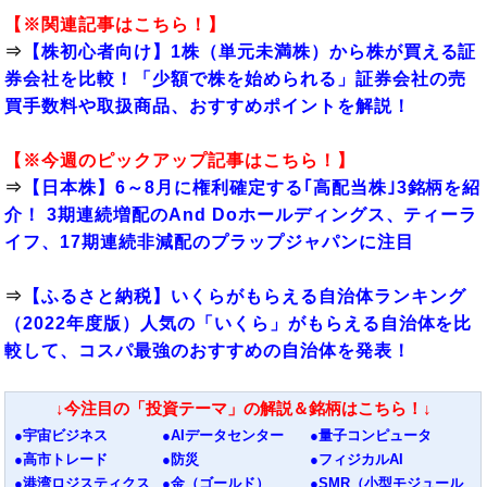
【※関連記事はこちら！】
⇒
【株初心者向け】1株（単元未満株）から株が買える証
券会社を比較！「少額で株を始められる」証券会社の売
買手数料や取扱商品、おすすめポイントを解説！
【※今週のピックアップ記事はこちら！】
⇒
【日本株】6～8月に権利確定する｢高配当株｣3銘柄を紹
介！ 3期連続増配のAnd Doホールディングス、ティーラ
イフ、17期連続非減配のプラップジャパンに注目
⇒
【ふるさと納税】いくらがもらえる自治体ランキング
（2022年度版）人気の「いくら」がもらえる自治体を比
較して、コスパ最強のおすすめの自治体を発表！
↓今注目の「投資テーマ」の解説＆銘柄はこちら！↓
●宇宙ビジネス
●AIデータセンター
●量子コンピュータ
●高市トレード
●防災
●フィジカルAI
●港湾ロジスティクス
●金（ゴールド）
●SMR（小型モジュール