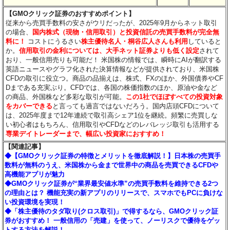
【GMOクリック証券のおすすめポイント】
従来から売買手数料の安さがウリだったが、2025年9月からネット取引
の場合、
国内株式（現物・信用取引）と投資信託の売買手数料が完全無
料に！
コストにうるさい
株主優待名人・桐谷広人さんも利用
していると
か。
信用取引の金利については、大手ネット証券よりも低く設定
されて
おり、一般信用売りも可能だ！ 米国株の情報では、瞬時にAIが翻訳する
英語ニュースやグラフ化された決算情報などが提供されており、米国株
CFDの取引に役立つ。商品の品揃えは、株式、FXのほか、外国債券やCF
Dまである充実ぶり。CFDでは、各国の株価指数のほか、原油や金など
の商品、外国株など多彩な取引が可能。
この1社でほぼすべての投資対象
をカバーできる
と言っても過言ではないだろう。国内店頭CFDについて
は、2025年度まで12年連続で取引高シェア1位を継続。頻繁に売買しな
い初心者はもちろん、信用取引やCFDなどのレバレッジ取引も活用する
専業デイトレーダーまで、幅広い投資家におすすめ！
【関連記事】
◆【GMOクリック証券の特徴とメリットを徹底解説！】日本株の売買手
数料が無料のうえ、米国株から金まで世界中の商品を売買できるCFDや
高機能アプリが魅力
◆GMOクリック証券が“業界最安値水準”の売買手数料を維持できる2つ
の理由とは？ 機能充実の新アプリのリリースで、スマホでもPCに負けな
い投資環境を実現！
◆「株主優待のタダ取り(クロス取引)」で得するなら、GMOクリック証
券がおすすめ！ 一般信用の「売建」を使って、ノーリスクで優待をゲッ
トする方法を解説！