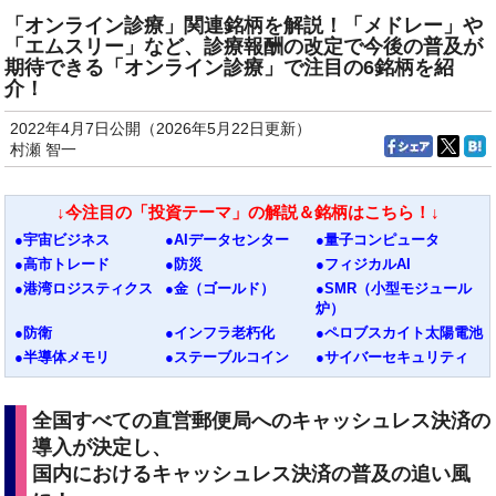
「オンライン診療」関連銘柄を解説！「メドレー」や
「エムスリー」など、診療報酬の改定で今後の普及が
期待できる「オンライン診療」で注目の6銘柄を紹
介！
2022年4月7日公開（2026年5月22日更新）
村瀬 智一
↓今注目の「投資テーマ」の解説＆銘柄はこちら！↓
●宇宙ビジネス
●AIデータセンター
●量子コンピュータ
●高市トレード
●防災
●フィジカルAI
●港湾ロジスティクス
●金（ゴールド）
●SMR（小型モジュール
炉）
●防衛
●インフラ老朽化
●ペロブスカイト太陽電池
●半導体メモリ
●ステーブルコイン
●サイバーセキュリティ
全国すべての直営郵便局へのキャッシュレス決済の
導入が決定し、
国内におけるキャッシュレス決済の普及の追い風