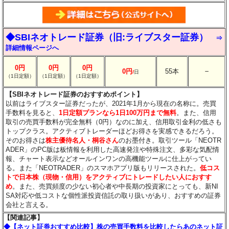
◆SBIネオトレード証券（旧:ライブスター証券）
⇒
詳細情報ページへ
0円
0円
0円
－
0円
55本
/
日
（1日定額）
（1日定額）
（1日定額）
【SBIネオトレード証券のおすすめポイント】
以前はライブスター証券だったが、2021年1月から現在の名称に。売買
手数料を見ると、
1日定額プランなら1日100万円まで無料
。また、信用
取引の売買手数料が完全無料（0円）なのに加え、信用取引金利の低さも
トップクラス。アクティブトレーダーほどお得さを実感できるだろう。
そのお得さは
株主優待名人・桐谷さん
のお墨付き。取引ツール「NEOTR
ADER」のPC版は板情報を利用した高速発注や特殊注文、多彩な気配情
報、チャート表示などオールインワンの高機能ツールに仕上がってい
る。また「NEOTRADER」のスマホアプリ版もリリースされた。
低コス
トで日本株（現物・信用）をアクティブにトレードしたい人におすす
め
。また、売買頻度の少ない初心者や中長期の投資家にとっても、新NI
SA対応や低コストな個性派投資信託の取り扱いがあり、おすすめの証券
会社と言える。
【関連記事】
◆【ネット証券おすすめ比較】株の売買手数料を比較したらあのネット証