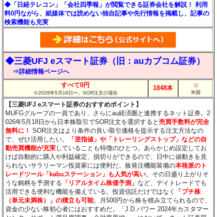
◆「日経テレコン」「会社四季報」が閲覧できる証券会社を解説！ 利用
料0円ながら、紙媒体では読めない独自記事や先行情報を掲載し、記事の
検索機能も充実
◆三菱UFJ eスマート証券（旧：auカブコム証券）
⇒詳細情報ページへ
○
すべて0円
1848本
米国
※2026年5月18日〜。SOR注文の場合
【三菱UFJ eスマート証券のおすすめポイント】
MUFGグループの一員であり、さらにau経済圏と連携するネット証券。2
026年5月18日から日本株取引でSOR注文を選択すると
売買手数料が完全
無料に！
SOR注文はより条件の良い取引価格を提示する注文方法なの
で、ぜひ活用したい。
「逆指値」や「トレーリングストップ」などの自
動売買機能が充実
していることも特徴のひとつ。あらかじめ設定してお
けば自動的に購入や利益確定、損切りができるので、日中に値動きを見
られないサラリーマン投資家には便利だ。板発注機能装備の
本格派のト
レードツール「kabuステーション」も人気が高い
。その日盛り上がりそ
うな銘柄を予測する
「リアルタイム株価予測」
など、デイトレードでも
活用できる便利な機能を備えている。投資信託だけではなく
「プチ株
（単元未満株）」の積立も可能
。月500円から株を積み立てられるので、
資金の少ない株初心者にはおすすめだ。「J.D.パワー 2024年カスタマー