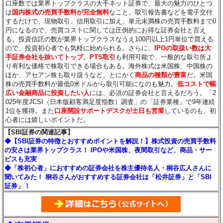
口座数では業界トップクラスの大手ネット証券で、最大の魅力のひとつ
は
国内株式の売買手数料が完全無料
なこと。取引報告書などを電子交付
するだけで、現物取引、信用取引に加え、単元未満株の売買手数料まで0
円になるので、売買コストに関しては圧倒的にお得な証券会社と言え
る。投資信託の数が業界トップクラスなうえ100円以上1円単位で買える
ので、投資初心者でも気軽に始められる。さらに、
IPOの取扱い数は大
手証券会社を抜いてトップ
。
PTS取引
も利用可能で、一般的な取引所よ
り有利な価格で株取引できる場合もある。海外株式は米国株、中国株の
ほか、アセアン株も取り扱うなど、とにかく
商品の種類が豊富
だ。米国
株の売買手数料が最低0米ドルから取引可能になのも魅力。
低コストで幅
広い金融商品に投資したい人
には、必須の証券会社と言えるだろう。「2
025年度JCSI（日本版顧客満足度指数）調査」の「証券業種」で9年連続
1位を獲得。また
口座開設サポートデスクが土日も営業
しているのも、初
心者には嬉しいポイントだ。
【SBI証券の関連記事】
◆【SBI証券の特徴とおすすめポイントを解説！】株式投資の売買手数料
の安さは業界トップクラス！ IPOや米国株、夜間取引など、商品・サー
ビスも充実
◆「株初心者」におすすめの証券会社を株主優待名人・桐谷広人さんに
聞いてみた！ 桐谷さんがおすすめする証券会社は「松井証券」と「SBI
証券」！