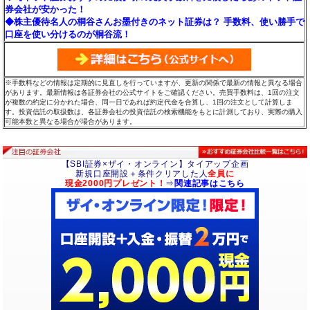
券会社が安かった！
◆株主優待名人の桐谷さんお墨付きのネット証券は？ 手数料、使い勝手で
口座を使い分けるのが桐谷流！
※手数料などの情報は定期的に見直しを行っていますが、更新の関係で最新の情報と異なる場合
があります。最新情報は各証券会社の公式サイトをご確認ください。売買手数料は、1回の注文
が複数の約定に分かれた場合、同一日であれば約定代金を合算し、1回の注文として計算しま
す。投資信託の取扱数は、各証券会社の投資信託の検索機能をもとに計測しており、実際の購入
可能本数と異なる場合が場合があります。
【SBI証券×ザイ・オンライン】タイアップ企画
新規口座開設＋条件クリアした人
全員に
現金2000円プレゼント！
⇒
関連記事はこちら