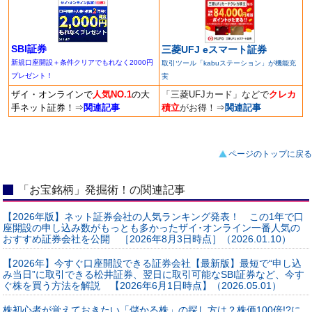
SBI証券
三菱UFJ eスマート証券
新規口座開設＋条件クリアでもれなく2000円
取引ツール「kabuステーション」が機能充
プレゼント！
実
ザイ・オンラインで
人気NO.1
の大
「三菱UFJカード」などで
クレカ
手ネット証券！
⇒
関連記事
積立
がお得！
⇒
関連記事
ページのトップに戻る
「お宝銘柄」発掘術！の関連記事
【2026年版】ネット証券会社の人気ランキング発表！ この1年で口
座開設の申し込み数がもっとも多かったザイ･オンライン一番人気の
おすすめ証券会社を公開 ［2026年8月3日時点］（2026.01.10）
【2026年】今すぐ口座開設できる証券会社【最新版】最短で“申し込
み当日”に取引できる松井証券、翌日に取引可能なSBI証券など、今す
ぐ株を買う方法を解説 【2026年6月1日時点】（2026.05.01）
株初心者が覚えておきたい「儲かる株」の探し方は？株価100倍!?に