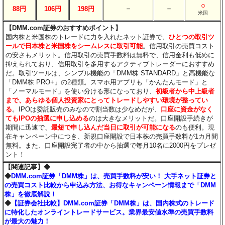
○
－
－
88円
106円
198円
米国
【DMM.com証券のおすすめポイント】
国内株と米国株のトレードに力を入れたネット証券で、
ひとつの取引ツ
ールで日本株と米国株をシームレスに取引可能
。信用取引の売買コスト
の安さもメリット。信用取引の売買手数料は無料で、信用金利も低めに
抑えられており、信用取引を多用するアクティブトレーダーにおすすめ
だ。取引ツールは、シンプル機能の「DMM株 STANDARD」と高機能な
「DMM株 PRO+」の2種類。スマホ用アプリも「かんたんモード」と
「ノーマルモード」を使い分ける形になっており、
初級者から中上級者
まで、あらゆる個人投資家にとってトレードしやすい環境が整ってい
る
。IPOは委託販売のみなので割当数は少なめだが、
口座に資金がなく
てもIPOの抽選に申し込める
のは大きなメリットだ。口座開設手続きが
期間に迅速で、
最短で申し込んだ当日に取引が可能になる
のも便利。現
在キャンペーン中につき、新規口座開設で日本株の売買手数料が1カ月間
無料。また、口座開設完了者の中から抽選で毎月10名に2000円をプレゼ
ント！
【関連記事】◆
◆
DMM.com証券「DMM株」は、売買手数料が安い！ 大手ネット証券と
の売買コスト比較から申込み方法、お得なキャンペーン情報まで「DMM
株」を徹底解説！
◆
【証券会社比較】DMM.com証券「DMM株」は、国内株式のトレード
に特化したオンライントレードサービス。業界最安値水準の売買手数料
が最大の魅力！