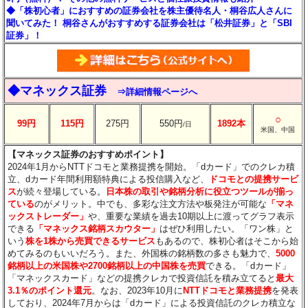
◆「株初心者」におすすめの証券会社を株主優待名人・桐谷広人さんに
聞いてみた！ 桐谷さんがおすすめする証券会社は「松井証券」と「SBI
証券」！
◆マネックス証券
⇒詳細情報ページへ
○
99円
115円
275円
550円
1892本
/日
米国、中国
【マネックス証券のおすすめポイント】
2024年1月からNTTドコモと業務提携を開始。「dカード」でのクレカ積
立、dカード年間利用額特典による投信購入など、
ドコモとの提携サービ
ス
が続々登場している。
日本株の取引や銘柄分析に役立つツールが揃っ
ている
のがメリット。中でも、多彩な注文方法や板発注が可能な
「マネ
ックストレーダー」
や、重要な業績を過去10期以上に渡ってグラフ表示
できる
「マネックス銘柄スカウター」
はぜひ利用したい。「ワン株」と
いう
株を1株から売買できるサービス
もあるので、株初心者はそこから始
めてみるのもいいだろう。また、外国株の銘柄数の多さも魅力で、
5000
銘柄以上の米国株や2700銘柄以上の中国株を売買
できる。「dカード」
「マネックスカード」などの提携クレカで投資信託を積み立てると
最大
3.1％のポイント還元
。なお、2023年10月に
NTTドコモと業務提携
を発表
しており、2024年7月からは「dカード」による投資信託のクレカ積立な