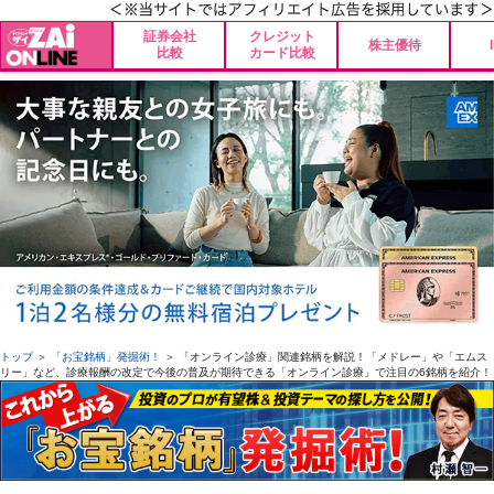
証券会社
クレジット
株主優待
比較
カード比較
トップ
＞
「お宝銘柄」発掘術！
＞ 「オンライン診療」関連銘柄を解説！「メドレー」や「エムス
リー」など、診療報酬の改定で今後の普及が期待できる「オンライン診療」で注目の6銘柄を紹介！