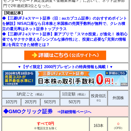
センターサポート満足度調査＜金融業界編＞」において、ネット証券部
門で2年連続第1位となった。
【関連記事】
◆【三菱UFJ eスマート証券（旧：auカブコム証券）のおすすめポイント
を解説】NISA口座なら日本株と米国株の売買手数料が無料で、クレカ積
立の還元率はネット証券トップクラス
◆【三菱UFJ eスマート証券】新アプリで「スマホ投資」が進化！ 株初心
者でもサクサク使える｢シンプルな操作性｣と、投資に必要な｢充実の情報
量｣を両立できた秘密とは？
▼【ザイ限定】2000円プレゼントの特典情報も掲載！▼
1約定ごと
1日定額
（税込）
（税込）
投資信託
外国株
※1
10万円
20万円
50万円
50万円
◆GMOクリック証券
⇒詳細情報ページへ
○
すべて0円
163本
（CFD）
※電話注文を除く