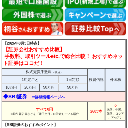
【2026年8月5日時点】
【証券会社おすすめ比較】
手数料、取引ツールetc.で総合比較！ おすすめネッ
ト証券はココだ！
株式売買手数料
（税込）
1約定ごと
1日定額
投資信託
外国株
10万円
20万円
50万円
50万円
◆SBI証券
⇒詳細情報ページへ
○
すべて0円
米国、中国、
2685本
韓国、ロシア
※取引報告書などを「電子交付」に設定している場合
、アセアン
【SBI証券のおすすめポイント】