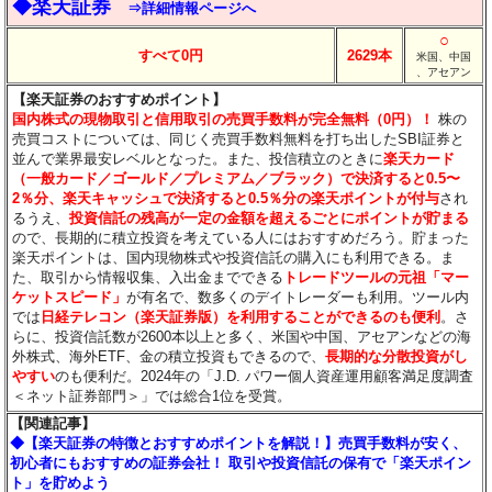
◆楽天証券
⇒詳細情報ページへ
○
すべて0円
2629本
米国、中国
、アセアン
【楽天証券のおすすめポイント】
国内株式の現物取引と信用取引の売買手数料が完全無料（0円）！
株の
売買コストについては、同じく売買手数料無料を打ち出したSBI証券と
並んで業界最安レベルとなった。また、投信積立のときに
楽天カード
（一般カード／ゴールド／プレミアム／ブラック）で決済すると0.5〜
2％分
、楽天キャッシュで決済すると0.5％分
の楽天ポイントが付与
され
るうえ、
投資信託の残高が一定の金額を超えるごとにポイントが貯まる
ので、長期的に積立投資を考えている人にはおすすめだろう。貯まった
楽天ポイントは、国内現物株式や投資信託の購入にも利用できる。ま
た、取引から情報収集、入出金までできる
トレードツールの元祖「マー
ケットスピード」
が有名で、数多くのデイトレーダーも利用。ツール内
では
日経テレコン（楽天証券版）を利用することができるのも便利
。さ
らに、投資信託数が2600本以上と多く、米国や中国、アセアンなどの海
外株式、海外ETF、金の積立投資もできるので、
長期的な分散投資がし
やすい
のも便利だ。2024年の「J.D. パワー個人資産運用顧客満足度調査
＜ネット証券部門＞」では総合1位を受賞。
【関連記事】
◆【楽天証券の特徴とおすすめポイントを解説！】売買手数料が安く、
初心者にもおすすめの証券会社！ 取引や投資信託の保有で「楽天ポイン
ト」を貯めよう