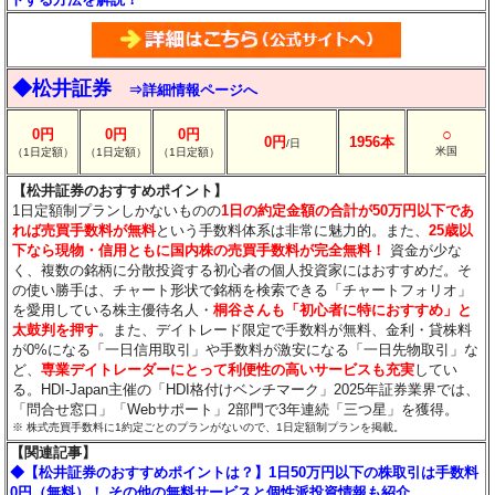
◆松井証券
⇒詳細情報ページへ
○
0円
0円
0円
0円
1956本
/日
米国
（1日定額）
（1日定額）
（1日定額）
【松井証券のおすすめポイント】
1日定額制プランしかないものの
1日の約定金額の合計が50万円以下であ
れば売買手数料が無料
という手数料体系は非常に魅力的。また、
25歳以
下なら現物・信用ともに国内株の売買手数料が完全無料！
資金が少な
く、複数の銘柄に分散投資する初心者の個人投資家にはおすすめだ。そ
の使い勝手は、チャート形状で銘柄を検索できる「チャートフォリオ」
を愛用している株主優待名人・
桐谷さんも「初心者に特におすすめ」と
太鼓判を押す
。また、デイトレード限定で手数料が無料、金利・貸株料
が0%になる「一日信用取引」や手数料が激安になる「一日先物取引」な
ど、
専業デイトレーダーにとって利便性の高いサービスも充実
してい
る。HDI-Japan主催の「HDI格付けベンチマーク」2025年証券業界では、
「問合せ窓口」「Webサポート」2部門で3年連続「三つ星」を獲得。
※ 株式売買手数料に1約定ごとのプランがないので、1日定額制プランを掲載。
【関連記事】
◆【松井証券のおすすめポイントは？】1日50万円以下の株取引は手数料
0円（無料）！ その他の無料サービスと個性派投資情報も紹介