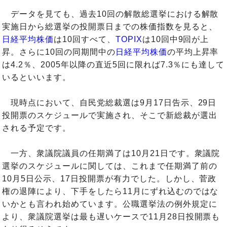
データを見ても、過去10回の解散総選挙における解散
実施日から総選挙の投開票日までの株価指数を見ると、
日経平均株価
は10回すべて、
TOPIX
は10回中9回が上
昇。さらに10回の同期間中の
日経平均株価
の平均上昇率
は4.2％、2005年以降の直近5回に限れば7.3％にも達して
いるといいます。
現時点において、自民党総裁選は9月17日告示、29日
投開票のスケジュールで実施され、そこで新総裁が選出
される予定です。
一方、衆議院議員の任期満了は10月21日です。衆議院
選挙のスケジュールに関しては、これまで任期満了前の
10月5日公示、17日投開票が有力でした。しかし、菅政
権の退陣により、下手をしたら11月にずれ込むのではな
いかとも言われ始めています。公職選挙法の例外規定に
より、衆議院選挙は最も遅いケースで11月28日投開票も