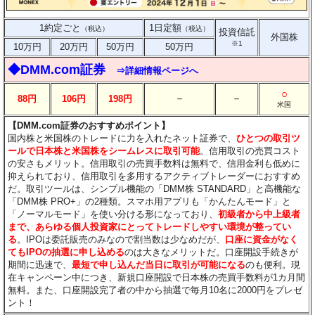
1約定ごと
1日定額
（税込）
（税込）
投資信託
外国株
※1
10万円
20万円
50万円
50万円
◆DMM.com証券
⇒詳細情報ページへ
○
－
－
88円
106円
198円
米国
【DMM.com証券のおすすめポイント】
国内株と米国株のトレードに力を入れたネット証券で、
ひとつの取引ツ
ールで日本株と米国株をシームレスに取引可能
。信用取引の売買コスト
の安さもメリット。信用取引の売買手数料は無料で、信用金利も低めに
抑えられており、信用取引を多用するアクティブトレーダーにおすすめ
だ。取引ツールは、シンプル機能の「DMM株 STANDARD」と高機能な
「DMM株 PRO+」の2種類。スマホ用アプリも「かんたんモード」と
「ノーマルモード」を使い分ける形になっており、
初級者から中上級者
まで、あらゆる個人投資家にとってトレードしやすい環境が整ってい
る
。IPOは委託販売のみなので割当数は少なめだが、
口座に資金がなく
てもIPOの抽選に申し込める
のは大きなメリットだ。口座開設手続きが
期間に迅速で、
最短で申し込んだ当日に取引が可能になる
のも便利。現
在キャンペーン中につき、新規口座開設で日本株の売買手数料が1カ月間
無料。また、口座開設完了者の中から抽選で毎月10名に2000円をプレゼ
ント！