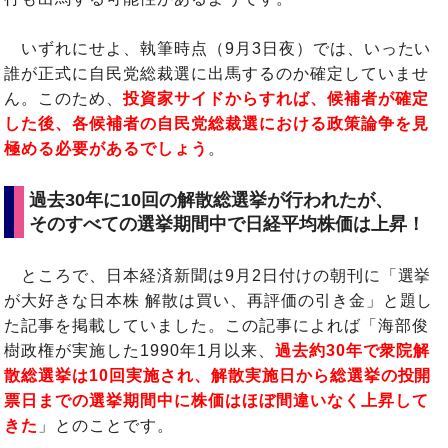
いずれにせよ、執筆時点（9月3日夜）では、いったい
誰が正式に自民党総裁選に出馬するのか確定していませ
ん。このため、
投資家サイドからすれば、候補者が確定
した後、各候補者の自民党総裁選における政策論争を見
極める必要があるでしょう
。
過去30年に10回の解散総選挙が行われたが、
そのすべての選挙期間中で日経平均株価は上昇！
ところで、日本経済新聞は9月2日付けの朝刊に「選挙
が大好きな日本株 解散は買い、再評価の引き金」と題し
た記事を掲載していました。この記事によれば「海部俊
樹政権が実施した1990年1月以来、
過去約30年で衆院解
散総選挙は10回実施され、解散実施日から総選挙の投開
票日までの選挙期間中に株価はほぼ間違いなく上昇して
きた
」とのことです。