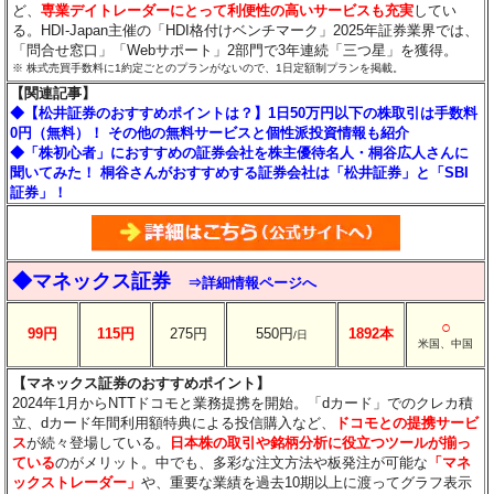
ど、
専業デイトレーダーにとって利便性の高いサービスも充実
してい
る。HDI-Japan主催の「HDI格付けベンチマーク」2025年証券業界では、
「問合せ窓口」「Webサポート」2部門で3年連続「三つ星」を獲得。
※ 株式売買手数料に1約定ごとのプランがないので、1日定額制プランを掲載。
【関連記事】
◆【松井証券のおすすめポイントは？】1日50万円以下の株取引は手数料
0円（無料）！ その他の無料サービスと個性派投資情報も紹介
◆「株初心者」におすすめの証券会社を株主優待名人・桐谷広人さんに
聞いてみた！ 桐谷さんがおすすめする証券会社は「松井証券」と「SBI
証券」！
◆マネックス証券
⇒詳細情報ページへ
○
99円
115円
275円
550円
1892本
/日
米国、中国
【マネックス証券のおすすめポイント】
2024年1月からNTTドコモと業務提携を開始。「dカード」でのクレカ積
立、dカード年間利用額特典による投信購入など、
ドコモとの提携サービ
ス
が続々登場している。
日本株の取引や銘柄分析に役立つツールが揃っ
ている
のがメリット。中でも、多彩な注文方法や板発注が可能な
「マネ
ックストレーダー」
や、重要な業績を過去10期以上に渡ってグラフ表示