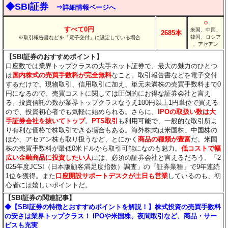
◆SBI証券
⇒詳細情報ページへ
○
すべて0円
米国、中国、
2685本
韓国、ロシア
※取引報告書などを「電子交付」に設定している場合
、アセアン
【SBI証券のおすすめポイント】
口座数では業界トップクラスの大手ネット証券で、最大の魅力のひとつ
は
国内株式の売買手数料が完全無料
なこと。取引報告書などを電子交付
するだけで、現物取引、信用取引に加え、単元未満株の売買手数料まで0
円になるので、売買コストに関しては圧倒的にお得な証券会社と言え
る。投資信託の数が業界トップクラスなうえ100円以上1円単位で買える
ので、投資初心者でも気軽に始められる。さらに、
IPOの取扱い数は大
手証券会社を抜いてトップ
。
PTS取引
も利用可能で、一般的な取引所よ
り有利な価格で株取引できる場合もある。海外株式は米国株、中国株の
ほか、アセアン株も取り扱うなど、とにかく
商品の種類が豊富
だ。米国
株の売買手数料が最低0米ドルから取引可能になのも魅力。
低コストで幅
広い金融商品に投資したい人
には、必須の証券会社と言えるだろう。「2
025年度JCSI（日本版顧客満足度指数）調査」の「証券業種」で9年連続
1位を獲得。また
口座開設サポートデスクが土日も営業
しているのも、初
心者には嬉しいポイントだ。
【SBI証券の関連記事】
◆【SBI証券の特徴とおすすめポイントを解説！】株式投資の売買手数料
の安さは業界トップクラス！ IPOや米国株、夜間取引など、商品・サー
ビスも充実