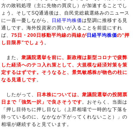
方の敗戦処理（主に先物の買戻し）が加速することでし
ょう。そしてSQ通過後は、自民党総裁選絡みのニュース
に一喜一憂しながら、
日経平均株価
は堅調に推移する見
通しです。海外投資家の買いが入ることを前提にすれ
ば、
75日・200日移動平均線の両線が
日経平均株価
の“押
し目限界”でしょう
。
また、
衆議院選挙を前に、新政権は新型コロナで疲弊
した経済へのテコ入れ策として、大規模な経済対策を策
定するはずです。そうなると、景気敏感株が物色の柱に
なる見通しです
。
したがって、
日本株については、衆議院選挙の投開票
日まで「強気一択」で良さそうです
。おそらく、当面は
「押し目待ちに押し目なし（上昇相場で一時的な下落を
待っているのに、なかなか下がってくれないこと）」の
相場が継続すると見ています。