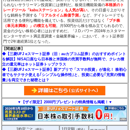
られないサラリーマン投資家には便利だ。板発注機能装備の
本格派のト
レードツール「kabuステーション」も人気が高い
。その日盛り上がりそ
うな銘柄を予測する
「リアルタイム株価予測」
など、デイトレードでも
活用できる便利な機能を備えている。投資信託だけではなく
「プチ株
（単元未満株）」の積立も可能
。月500円から株を積み立てられるので、
資金の少ない株初心者にはおすすめだ。「J.D.パワー 2024年カスタマー
センターサポート満足度調査＜金融業界編＞」において、ネット証券部
門で2年連続第1位となった。
【関連記事】
◆【三菱UFJ eスマート証券（旧：auカブコム証券）のおすすめポイント
を解説】NISA口座なら日本株と米国株の売買手数料が無料で、クレカ積
立の還元率はネット証券トップクラス
◆【三菱UFJ eスマート証券】新アプリで「スマホ投資」が進化！ 株初心
者でもサクサク使える｢シンプルな操作性｣と、投資に必要な｢充実の情報
量｣を両立できた秘密とは？
▼【ザイ限定】2000円プレゼントの特典情報も掲載！▼
1約定ごと
1日定額
（税込）
（税込）