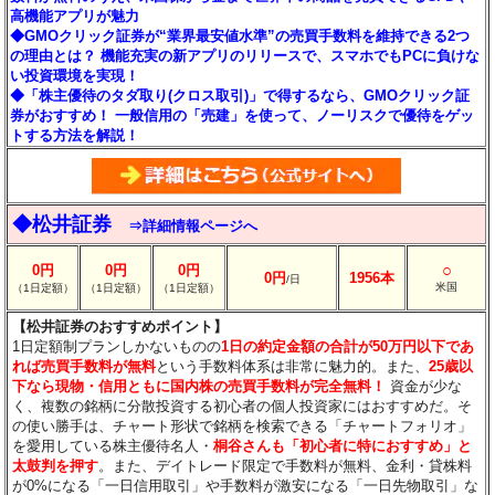
高機能アプリが魅力
◆GMOクリック証券が“業界最安値水準”の売買手数料を維持できる2つ
の理由とは？ 機能充実の新アプリのリリースで、スマホでもPCに負けな
い投資環境を実現！
◆「株主優待のタダ取り(クロス取引)」で得するなら、GMOクリック証
券がおすすめ！ 一般信用の「売建」を使って、ノーリスクで優待をゲッ
トする方法を解説！
◆松井証券
⇒詳細情報ページへ
○
0円
0円
0円
0円
1956本
/日
米国
（1日定額）
（1日定額）
（1日定額）
【松井証券のおすすめポイント】
1日定額制プランしかないものの
1日の約定金額の合計が50万円以下であ
れば売買手数料が無料
という手数料体系は非常に魅力的。また、
25歳以
下なら現物・信用ともに国内株の売買手数料が完全無料！
資金が少な
く、複数の銘柄に分散投資する初心者の個人投資家にはおすすめだ。そ
の使い勝手は、チャート形状で銘柄を検索できる「チャートフォリオ」
を愛用している株主優待名人・
桐谷さんも「初心者に特におすすめ」と
太鼓判を押す
。また、デイトレード限定で手数料が無料、金利・貸株料
が0%になる「一日信用取引」や手数料が激安になる「一日先物取引」な