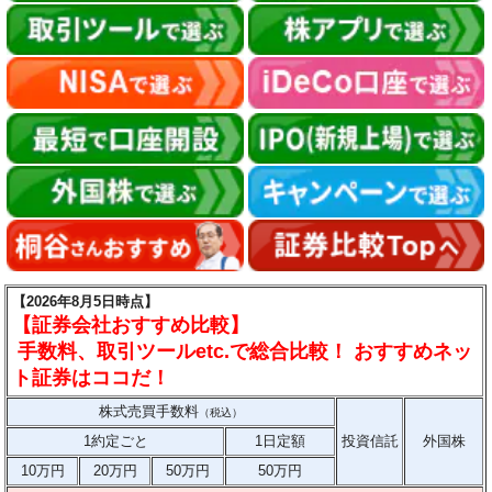
【2026年8月5日時点】
【証券会社おすすめ比較】
手数料、取引ツールetc.で総合比較！ おすすめネッ
ト証券はココだ！
株式売買手数料
（税込）
1約定ごと
1日定額
投資信託
外国株
10万円
20万円
50万円
50万円