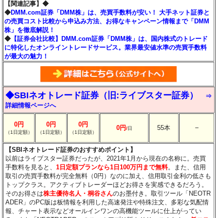
【関連記事】◆
◆
DMM.com証券「DMM株」は、売買手数料が安い！ 大手ネット証券と
の売買コスト比較から申込み方法、お得なキャンペーン情報まで「DMM
株」を徹底解説！
◆
【証券会社比較】DMM.com証券「DMM株」は、国内株式のトレード
に特化したオンライントレードサービス。業界最安値水準の売買手数料
が最大の魅力！
◆SBIネオトレード証券（旧:ライブスター証券）
⇒
詳細情報ページへ
0円
0円
0円
－
0円
55本
/
日
（1日定額）
（1日定額）
（1日定額）
【SBIネオトレード証券のおすすめポイント】
以前はライブスター証券だったが、2021年1月から現在の名称に。売買
手数料を見ると、
1日定額プランなら1日100万円まで無料
。また、信用
取引の売買手数料が完全無料（0円）なのに加え、信用取引金利の低さも
トップクラス。アクティブトレーダーほどお得さを実感できるだろう。
そのお得さは
株主優待名人・桐谷さん
のお墨付き。取引ツール「NEOTR
ADER」のPC版は板情報を利用した高速発注や特殊注文、多彩な気配情
報、チャート表示などオールインワンの高機能ツールに仕上がってい