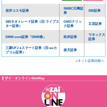
SMBC日興証
岩井コスモ証券
SBI証券
券
SBIネオトレード証券（旧:ライブス
GMOクリッ
立花証券
ター証券）
ク証券
マネックス
DMM.com証券「DMM株」
松井証券
証券
三菱UFJ eスマート証券（旧:auカ
楽天証券
ブコム証券）
»ネット証券比較へ
ザイ・オンラインSiteMap