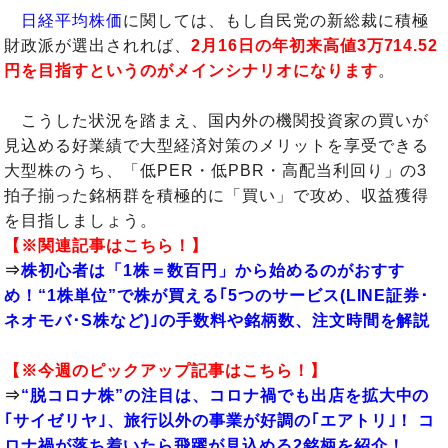
日経平均株価
に関しては、もし自民党の新総裁に積極
財政派が選出されれば、
2月16日の年初来高値3万714.52
円を目指すというのがメインシナリオになります
。
こうした状況を踏まえ、国内外の機関投資家の買いが
見込める好業績で大型経済対策のメリットを享受できる
大型株のうち、「低PER・低PBR・高配当利回り」の3
拍子揃った銘柄群を積極的に「買い」で攻め、収益獲得
を目指しましょう。
【※関連記事はこちら！】
⇒
株初心者は「1株＝数百円」から始めるのがおすす
め！“1株単位”で株が買える｢5つのサービス(LINE証券･
ネオモバ･S株など)｣の手数料や銘柄数、注文時間を解説
【※今週のピックアップ記事はこちら！】
⇒
“脱コロナ株”の注目は、コロナ禍でも出店を拡大中の
｢サイゼリヤ｣、旅行以外の事業が好調の｢エアトリ｣！ コ
ロナ禍が落ち着いたら飛躍が見込める2銘柄を紹介！