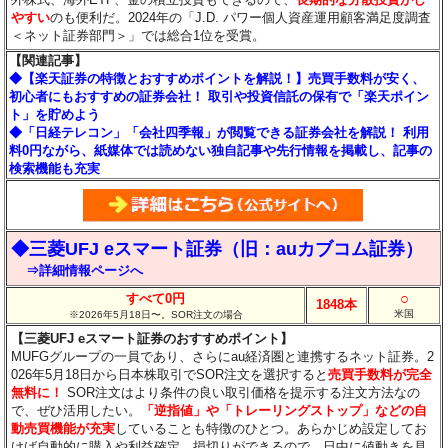
やすい
のも便利だ。2024年の「J.D. パワー個人資産運用顧客満足度調査
＜ネット証券部門＞」では総合1位を受賞。
【関連記事】
◆【楽天証券の特徴とおすすめポイントを解説！】売買手数料が安く、
初心者にもおすすめの証券会社！ 取引や投資信託の保有で「楽天ポイン
ト」を貯めよう
◆「日経テレコン」「会社四季報」が閲覧できる証券会社を解説！ 利用
料0円ながら、紙媒体では読めない独自記事や先行情報を掲載し、記事の
検索機能も充実
◆三菱UFJ eスマート証券（旧：auカブコム証券）
⇒詳細情報ページへ
○
すべて0円
1848本
米国
※2026年5月18日〜。SOR注文の場合
【三菱UFJ eスマート証券のおすすめポイント】
MUFGグループの一員であり、さらにau経済圏と連携するネット証券。2
026年5月18日から日本株取引でSOR注文を選択すると
売買手数料が完全
無料に！
SOR注文はより条件の良い取引価格を提示する注文方法なの
で、ぜひ活用したい。
「逆指値」や「トレーリングストップ」などの自
動売買機能が充実
していることも特徴のひとつ。あらかじめ設定してお
けば自動的に購入や利益確定、損切りができるので、日中に値動きを見