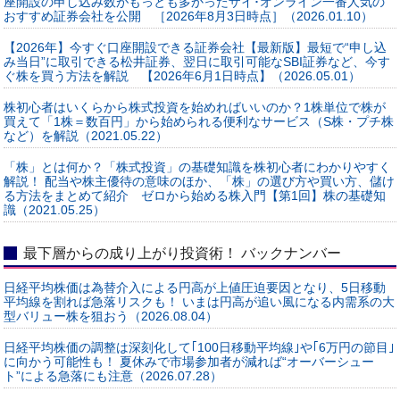
座開設の申し込み数がもっとも多かったザイ･オンライン一番人気の
おすすめ証券会社を公開 ［2026年8月3日時点］（2026.01.10）
【2026年】今すぐ口座開設できる証券会社【最新版】最短で“申し込
み当日”に取引できる松井証券、翌日に取引可能なSBI証券など、今す
ぐ株を買う方法を解説 【2026年6月1日時点】（2026.05.01）
株初心者はいくらから株式投資を始めればいいのか？1株単位で株が
買えて「1株＝数百円」から始められる便利なサービス（S株・プチ株
など）を解説（2021.05.22）
「株」とは何か？「株式投資」の基礎知識を株初心者にわかりやすく
解説！ 配当や株主優待の意味のほか、「株」の選び方や買い方、儲け
る方法をまとめて紹介 ゼロから始める株入門【第1回】株の基礎知
識（2021.05.25）
最下層からの成り上がり投資術！ バックナンバー
日経平均株価は為替介入による円高が上値圧迫要因となり、5日移動
平均線を割れば急落リスクも！ いまは円高が追い風になる内需系の大
型バリュー株を狙おう（2026.08.04）
日経平均株価の調整は深刻化して｢100日移動平均線｣や｢6万円の節目｣
に向かう可能性も！ 夏休みで市場参加者が減れば“オーバーシュー
ト”による急落にも注意（2026.07.28）