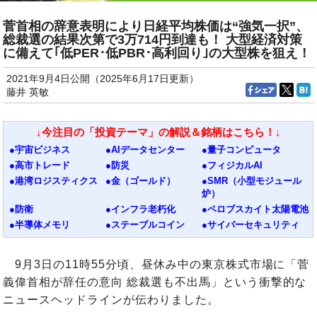
菅首相の辞意表明により日経平均株価は“強気一択”、
総裁選の結果次第で3万714円到達も！ 大型経済対策
に備えて｢低PER･低PBR･高利回り｣の大型株を狙え！
2021年9月4日公開（2025年6月17日更新）
藤井 英敏
↓今注目の「投資テーマ」の解説＆銘柄はこちら！↓
●宇宙ビジネス
●AIデータセンター
●量子コンピュータ
●高市トレード
●防災
●フィジカルAI
●港湾ロジスティクス
●金（ゴールド）
●SMR（小型モジュール
炉）
●防衛
●インフラ老朽化
●ペロブスカイト太陽電池
●半導体メモリ
●ステーブルコイン
●サイバーセキュリティ
9月3日の11時55分頃、昼休み中の東京株式市場に「菅
義偉首相が辞任の意向 総裁選も不出馬」という衝撃的な
ニュースヘッドラインが伝わりました。