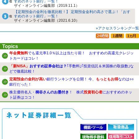
すめのネット銀行」一覧！
ザイ・オンライン編集部（2019.11.1）
【定期預金の金利を徹底比較！】 定期預金金利の高さで選ぶ！「おす
すめのネット銀行」一覧！
ザイ・オンライン編集部（2021.6.10）
»アクセスランキング一覧
Topics
年会費無料
でも還元率1.0％以上は当たり前！ おすすめの高還元クレジッ
トカードはコレ！
「新NISA」
おすすめ証券会社は？
｢手数料｣｢投資信託＆米国株の取扱数｣な
どで徹底比較！
定期預金の金利が高い
銀行ランキングを公開！ 今、
もっともお得
なのは○○
銀行だった！
株主優待名人・
桐谷さんのお墨付き
！ 株式
投資初心者
におすすめのネッ
ト証券はココ！