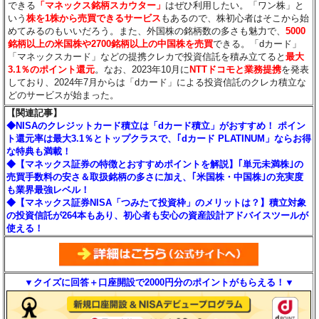
できる
「マネックス銘柄スカウター」
はぜひ利用したい。「ワン株」と
いう
株を1株から売買できるサービス
もあるので、株初心者はそこから始
めてみるのもいいだろう。また、外国株の銘柄数の多さも魅力で、
5000
銘柄以上の米国株や2700銘柄以上の中国株を売買
できる。「dカード」
「マネックスカード」などの提携クレカで投資信託を積み立てると
最大
3.1％のポイント還元
。なお、2023年10月に
NTTドコモと業務提携
を発表
しており、2024年7月からは「dカード」による投資信託のクレカ積立な
どのサービスが始まった。
【関連記事】
◆NISAのクレジットカード積立は「dカード積立」がおすすめ！ ポイン
ト還元率は最大3.1％とトップクラスで、｢dカード PLATINUM」ならお得
な特典も満載！
◆【マネックス証券の特徴とおすすめポイントを解説】｢単元未満株｣の
売買手数料の安さ＆取扱銘柄の多さに加え、｢米国株・中国株｣の充実度
も業界最強レベル！
◆【マネックス証券NISA「つみたて投資枠」のメリットは？】積立対象
の投資信託が264本もあり、初心者も安心の資産設計アドバイスツールが
使える！
▼クイズに回答＋口座開設で2000円分のポイントがもらえる！▼