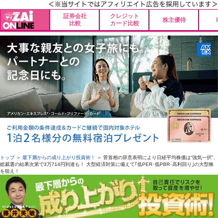
証券会社
クレジット
株主優待
比較
カード比較
トップ
＞
最下層からの成り上がり投資術！
＞ 菅首相の辞意表明により日経平均株価は“強気一択”、
総裁選の結果次第で3万714円到達も！ 大型経済対策に備えて｢低PER･低PBR･高利回り｣の大型株
を狙え！