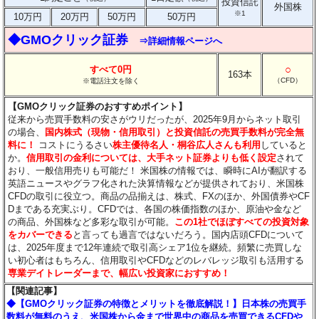
投資信託
外国株
※1
10万円
20万円
50万円
50万円
◆GMOクリック証券
⇒詳細情報ページへ
○
すべて0円
163本
（CFD）
※電話注文を除く
【GMOクリック証券のおすすめポイント】
従来から売買手数料の安さがウリだったが、2025年9月からネット取引
の場合、
国内株式（現物・信用取引）と投資信託の売買手数料が完全無
料に！
コストにうるさい
株主優待名人・桐谷広人さんも利用
していると
か。
信用取引の金利については、大手ネット証券よりも低く設定
されて
おり、一般信用売りも可能だ！ 米国株の情報では、瞬時にAIが翻訳する
英語ニュースやグラフ化された決算情報などが提供されており、米国株
CFDの取引に役立つ。商品の品揃えは、株式、FXのほか、外国債券やCF
Dまである充実ぶり。CFDでは、各国の株価指数のほか、原油や金など
の商品、外国株など多彩な取引が可能。
この1社でほぼすべての投資対象
をカバーできる
と言っても過言ではないだろう。国内店頭CFDについて
は、2025年度まで12年連続で取引高シェア1位を継続。頻繁に売買しな
い初心者はもちろん、信用取引やCFDなどのレバレッジ取引も活用する
専業デイトレーダーまで、幅広い投資家におすすめ！
【関連記事】
◆【GMOクリック証券の特徴とメリットを徹底解説！】日本株の売買手
数料が無料のうえ、米国株から金まで世界中の商品を売買できるCFDや