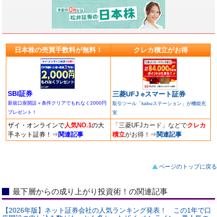
日本株の売買手数料が無料！
クレカ積立がお得
SBI証券
三菱UFJ eスマート証券
新規口座開設＋条件クリアでもれなく2000円
取引ツール「kabuステーション」が機能充
プレゼント！
実
ザイ・オンラインで
人気NO.1
の大
「三菱UFJカード」などで
クレカ
手ネット証券！
⇒
関連記事
積立
がお得！
⇒
関連記事
ページのトップに戻る
最下層からの成り上がり投資術！の関連記事
【2026年版】ネット証券会社の人気ランキング発表！ この1年で口