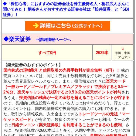
◆「株初心者」におすすめの証券会社を株主優待名人・桐谷広人さんに
聞いてみた！ 桐谷さんがおすすめする証券会社は「松井証券」と「SBI
証券」！
◆楽天証券
⇒詳細情報ページへ
○
すべて0円
2629本
米国、中国
、アセアン
【楽天証券のおすすめポイント】
国内株式の現物取引と信用取引の売買手数料が完全無料（0円）！
株の
売買コストについては、同じく売買手数料無料を打ち出したSBI証券と
並んで業界最安レベルとなった。また、投信積立のときに
楽天カード
（一般カード／ゴールド／プレミアム／ブラック）で決済すると0.5〜
2％分
、楽天キャッシュで決済すると0.5％分
の楽天ポイントが付与
され
るうえ、
投資信託の残高が一定の金額を超えるごとにポイントが貯まる
ので、長期的に積立投資を考えている人にはおすすめだろう。貯まった
楽天ポイントは、国内現物株式や投資信託の購入にも利用できる。ま
た、取引から情報収集、入出金までできる
トレードツールの元祖「マー
ケットスピード」
が有名で、数多くのデイトレーダーも利用。ツール内
では
日経テレコン（楽天証券版）を利用することができるのも便利
。さ
らに、投資信託数が2600本以上と多く、米国や中国、アセアンなどの海
外株式、海外ETF、金の積立投資もできるので、
長期的な分散投資がし