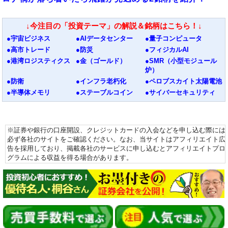
↓今注目の「投資テーマ」の解説＆銘柄はこちら！↓
●宇宙ビジネス
●AIデータセンター
●量子コンピュータ
●高市トレード
●防災
●フィジカルAI
●港湾ロジスティクス
●金（ゴールド）
●SMR（小型モジュール
炉）
●防衛
●インフラ老朽化
●ペロブスカイト太陽電池
●半導体メモリ
●ステーブルコイン
●サイバーセキュリティ
※証券や銀行の口座開設、クレジットカードの入会などを申し込む際には
必ず各社のサイトをご確認ください。なお、当サイトはアフィリエイト広
告を採用しており、掲載各社のサービスに申し込むとアフィリエイトプロ
グラムによる収益を得る場合があります。