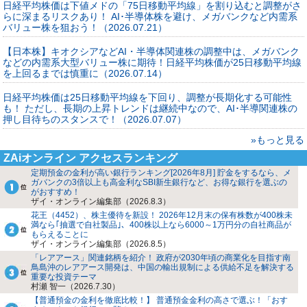
日経平均株価は下値メドの「75日移動平均線」を割り込むと調整がさ
らに深まるリスクあり！ AI･半導体株を避け、メガバンクなど内需系
バリュー株を狙おう！（2026.07.21）
【日本株】キオクシアなどAI・半導体関連株の調整中は、メガバンク
などの内需系大型バリュー株に期待！日経平均株価が25日移動平均線
を上回るまでは慎重に（2026.07.14）
日経平均株価は25日移動平均線を下回り、調整が長期化する可能性
も！ ただし、長期の上昇トレンドは継続中なので、AI･半導関連株の
押し目待ちのスタンスで！（2026.07.07）
»もっと見る
ZAiオンライン アクセスランキング
定期預金の金利が高い銀行ランキング[2026年8月] 貯金をするなら、メ
ガバンクの3倍以上も高金利なSBI新生銀行など、お得な銀行を選ぶの
がおすすめ！
ザイ・オンライン編集部（2026.8.3）
花王（4452）、株主優待を新設！ 2026年12月末の保有株数が400株未
満なら｢抽選で自社製品｣、400株以上なら6000～1万円分の自社商品が
もらえることに
ザイ・オンライン編集部（2026.8.5）
「レアアース」関連銘柄を紹介！ 政府が2030年頃の商業化を目指す南
鳥島沖のレアアース開発は、中国の輸出規制による供給不足を解決する
重要な投資テーマ
村瀬 智一（2026.7.30）
【普通預金の金利を徹底比較！】 普通預金金利の高さで選ぶ！「おす