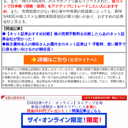
る。また「NEOTRADER」のスマホアプリ版もリリースされた。
低コス
トで日本株（現物・信用）をアクティブにトレードしたい人におすす
め
。また、売買頻度の少ない初心者や中長期の投資家にとっても、新NI
SA対応や低コストな個性派投資信託の取り扱いがあり、おすすめの証券
会社と言える。
【関連記事】
◆【ネット証券おすすめ比較】株の売買手数料を比較したらあのネット証
券会社が安かった！
◆株主優待名人の桐谷さんお墨付きのネット証券は？ 手数料、使い勝手で
口座を使い分けるのが桐谷流！
※手数料などの情報は定期的に見直しを行っていますが、更新の関係で最新の情報と異なる場合
があります。最新情報は各証券会社の公式サイトをご確認ください。売買手数料は、1回の注文
が複数の約定に分かれた場合、同一日であれば約定代金を合算し、1回の注文として計算しま
す。投資信託の取扱数は、各証券会社の投資信託の検索機能をもとに計測しており、実際の購入
可能本数と異なる場合が場合があります。
【SBI証券×ザイ・オンライン】タイアップ企画
新規口座開設＋条件クリアした人
全員に
現金2000円プレゼント！
⇒
関連記事はこちら