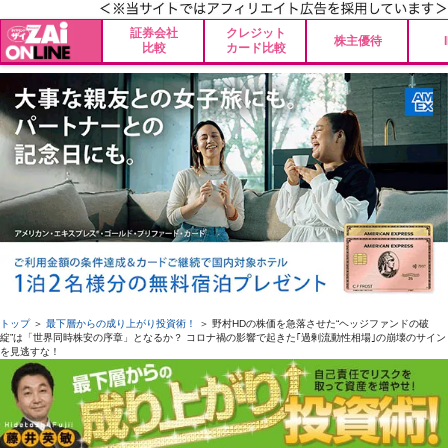
証券会社
クレジット
株主優待
比較
カード比較
トップ
＞
最下層からの成り上がり投資術！
＞ 野村HDの株価を急落させた“ヘッジファンドの破
綻”は「世界同時株安の序章」となるか？ コロナ禍の影響で起きた｢過剰流動性相場｣の崩壊のサイン
を見逃すな！