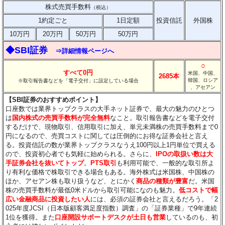
株式売買手数料
（税込）
1約定ごと
1日定額
投資信託
外国株
10万円
20万円
50万円
50万円
◆SBI証券
⇒詳細情報ページへ
○
すべて0円
米国、中国、
2685本
韓国、ロシア
※取引報告書などを「電子交付」に設定している場合
、アセアン
【SBI証券のおすすめポイント】
口座数では業界トップクラスの大手ネット証券で、最大の魅力のひとつ
は
国内株式の売買手数料が完全無料
なこと。取引報告書などを電子交付
するだけで、現物取引、信用取引に加え、単元未満株の売買手数料まで0
円になるので、売買コストに関しては圧倒的にお得な証券会社と言え
る。投資信託の数が業界トップクラスなうえ100円以上1円単位で買える
ので、投資初心者でも気軽に始められる。さらに、
IPOの取扱い数は大
手証券会社を抜いてトップ
。
PTS取引
も利用可能で、一般的な取引所よ
り有利な価格で株取引できる場合もある。海外株式は米国株、中国株の
ほか、アセアン株も取り扱うなど、とにかく
商品の種類が豊富
だ。米国
株の売買手数料が最低0米ドルから取引可能になのも魅力。
低コストで幅
広い金融商品に投資したい人
には、必須の証券会社と言えるだろう。「2
025年度JCSI（日本版顧客満足度指数）調査」の「証券業種」で9年連続
1位を獲得。また
口座開設サポートデスクが土日も営業
しているのも、初