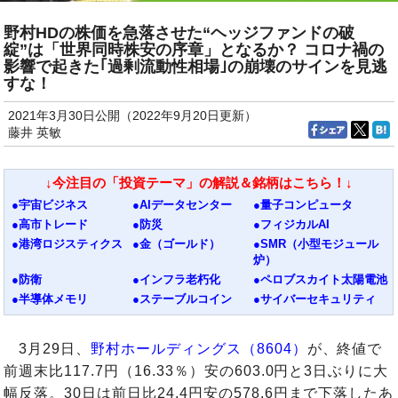
野村HDの株価を急落させた“ヘッジファンドの破
綻”は「世界同時株安の序章」となるか？ コロナ禍の
影響で起きた｢過剰流動性相場｣の崩壊のサインを見逃
すな！
2021年3月30日公開（2022年9月20日更新）
藤井 英敏
↓今注目の「投資テーマ」の解説＆銘柄はこちら！↓
●宇宙ビジネス
●AIデータセンター
●量子コンピュータ
●高市トレード
●防災
●フィジカルAI
●港湾ロジスティクス
●金（ゴールド）
●SMR（小型モジュール
炉）
●防衛
●インフラ老朽化
●ペロブスカイト太陽電池
●半導体メモリ
●ステーブルコイン
●サイバーセキュリティ
3月29日、
野村ホールディングス（8604）
が、終値で
前週末比117.7円（16.33％）安の603.0円と3日ぶりに大
幅反落。30日は前日比24.4円安の578.6円まで下落したあ