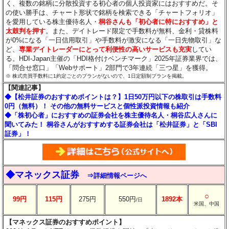
く、複数の銘柄に分散投資する初心者の個人投資家にはおすすめだ。そ
の使い勝手は、チャート形状で銘柄を検索できる「チャートフォリオ」
を愛用している株主優待名人・
桐谷さんも「初心者に特におすすめ」と
太鼓判を押す
。また、デイトレード限定で手数料が無料、金利・貸株料
が0%になる「一日信用取引」や手数料が激安になる「一日先物取引」な
ど、
専業デイトレーダーにとって利便性の高いサービスも充実
してい
る。HDI-Japan主催の「HDI格付けベンチマーク」2025年証券業界では、
「問合せ窓口」「Webサポート」2部門で3年連続「三つ星」を獲得。
※ 株式売買手数料に1約定ごとのプランがないので、1日定額制プランを掲載。
【関連記事】
◆【松井証券のおすすめポイントは？】1日50万円以下の株取引は手数料
0円（無料）！ その他の無料サービスと個性派投資情報も紹介
◆「株初心者」におすすめの証券会社を株主優待名人・桐谷広人さんに
聞いてみた！ 桐谷さんがおすすめする証券会社は「松井証券」と「SBI
証券」！
◆マネックス証券
⇒詳細情報ページへ
○
99円
115円
275円
550円
1892本
/日
米国、中国
【マネックス証券のおすすめポイント】