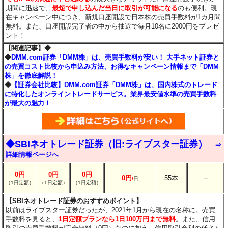
期間に迅速で、
最短で申し込んだ当日に取引が可能になる
のも便利。現
在キャンペーン中につき、新規口座開設で日本株の売買手数料が1カ月間
無料。また、口座開設完了者の中から抽選で毎月10名に2000円をプレゼ
ント！
【関連記事】◆
◆
DMM.com証券「DMM株」は、売買手数料が安い！ 大手ネット証券と
の売買コスト比較から申込み方法、お得なキャンペーン情報まで「DMM
株」を徹底解説！
◆
【証券会社比較】DMM.com証券「DMM株」は、国内株式のトレード
に特化したオンライントレードサービス。業界最安値水準の売買手数料
が最大の魅力！
◆SBIネオトレード証券（旧:ライブスター証券）
⇒
詳細情報ページへ
0円
0円
0円
－
0円
55本
/
日
（1日定額）
（1日定額）
（1日定額）
【SBIネオトレード証券のおすすめポイント】
以前はライブスター証券だったが、2021年1月から現在の名称に。売買
手数料を見ると、
1日定額プランなら1日100万円まで無料
。また、信用