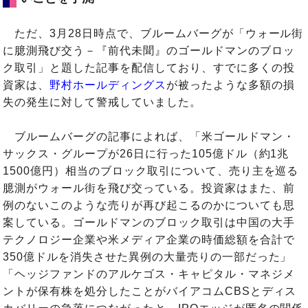
ただ、3月28日時点で、ブルームバーグが「ウォール街
に臆測飛び交う－『前代未聞』のゴールドマンのブロッ
ク取引」と題した記事を配信しており、すでに多くの投
資家は、
野村ホールディングス
が被ったような多額の損
失の発生に対して警戒していました。
ブルームバーグの記事によれば、「米ゴールドマン・
サックス・グループが26日に行った105億ドル（約1兆
1500億円）相当のブロック取引について、売り主を巡る
臆測がウォール街を飛び交っている。投資家はまた、前
例のないこのような売りが再び起こるのかについても思
案している。ゴールドマンのブロック取引は中国の大手
テクノロジー企業や米メディア企業の時価総額を合計で
350億ドルを消失させた異例の大量売りの一部だった」
「ヘッジファンドのアルケゴス・キャピタル・マネジメ
ントが保有株を処分したことがバイアコムCBSとディス