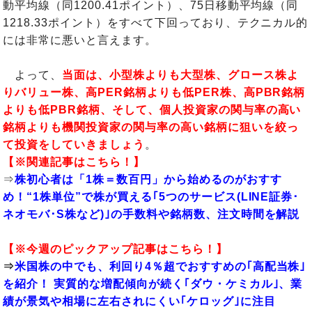
動平均線（同1200.41ポイント）、75日移動平均線（同
1218.33ポイント）をすべて下回っており、テクニカル的
には非常に悪いと言えます。
よって、
当面は、小型株よりも大型株、グロース株よ
りバリュー株、高PER銘柄よりも低PER株、高PBR銘柄
よりも低PBR銘柄、そして、個人投資家の関与率の高い
銘柄よりも機関投資家の関与率の高い銘柄に狙いを絞っ
て投資をしていきましょう
。
【※関連記事はこちら！】
⇒
株初心者は「1株＝数百円」から始めるのがおすす
め！“1株単位”で株が買える｢5つのサービス(LINE証券･
ネオモバ･S株など)｣の手数料や銘柄数、注文時間を解説
【※今週のピックアップ記事はこちら！】
⇒
米国株の中でも、利回り4％超でおすすめの｢高配当株｣
を紹介！ 実質的な増配傾向が続く｢ダウ・ケミカル｣、業
績が景気や相場に左右されにくい｢ケロッグ｣に注目