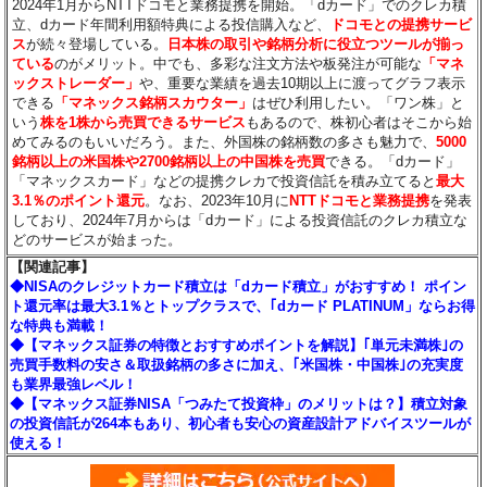
2024年1月からNTTドコモと業務提携を開始。「dカード」でのクレカ積
立、dカード年間利用額特典による投信購入など、
ドコモとの提携サービ
ス
が続々登場している。
日本株の取引や銘柄分析に役立つツールが揃っ
ている
のがメリット。中でも、多彩な注文方法や板発注が可能な
「マネ
ックストレーダー」
や、重要な業績を過去10期以上に渡ってグラフ表示
できる
「マネックス銘柄スカウター」
はぜひ利用したい。「ワン株」と
いう
株を1株から売買できるサービス
もあるので、株初心者はそこから始
めてみるのもいいだろう。また、外国株の銘柄数の多さも魅力で、
5000
銘柄以上の米国株や2700銘柄以上の中国株を売買
できる。「dカード」
「マネックスカード」などの提携クレカで投資信託を積み立てると
最大
3.1％のポイント還元
。なお、2023年10月に
NTTドコモと業務提携
を発表
しており、2024年7月からは「dカード」による投資信託のクレカ積立な
どのサービスが始まった。
【関連記事】
◆NISAのクレジットカード積立は「dカード積立」がおすすめ！ ポイン
ト還元率は最大3.1％とトップクラスで、｢dカード PLATINUM」ならお得
な特典も満載！
◆【マネックス証券の特徴とおすすめポイントを解説】｢単元未満株｣の
売買手数料の安さ＆取扱銘柄の多さに加え、｢米国株・中国株｣の充実度
も業界最強レベル！
◆【マネックス証券NISA「つみたて投資枠」のメリットは？】積立対象
の投資信託が264本もあり、初心者も安心の資産設計アドバイスツールが
使える！