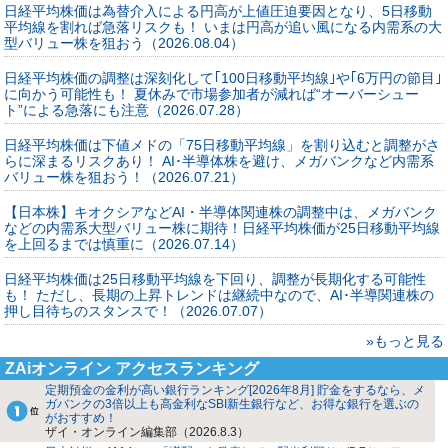
日経平均株価は為替介入による円高が上値圧迫要因となり、5日移動
平均線を割れば急落リスクも！ いまは円高が追い風になる内需系の大
型バリュー株を狙おう（2026.08.04）
日経平均株価の調整は深刻化して｢100日移動平均線｣や｢6万円の節目｣
に向かう可能性も！ 夏休みで市場参加者が減れば“オーバーシュー
ト”による急落にも注意（2026.07.28）
日経平均株価は下値メドの「75日移動平均線」を割り込むと調整がさ
らに深まるリスクあり！ AI･半導体株を避け、メガバンクなど内需系
バリュー株を狙おう！（2026.07.21）
【日本株】キオクシアなどAI・半導体関連株の調整中は、メガバンク
などの内需系大型バリュー株に期待！日経平均株価が25日移動平均線
を上回るまでは慎重に（2026.07.14）
日経平均株価は25日移動平均線を下回り、調整が長期化する可能性
も！ ただし、長期の上昇トレンドは継続中なので、AI･半導関連株の
押し目待ちのスタンスで！（2026.07.07）
»もっと見る
ZAiオンライン アクセスランキング
定期預金の金利が高い銀行ランキング[2026年8月] 貯金をするなら、メ
ガバンクの3倍以上も高金利なSBI新生銀行など、お得な銀行を選ぶの
がおすすめ！
ザイ・オンライン編集部（2026.8.3）