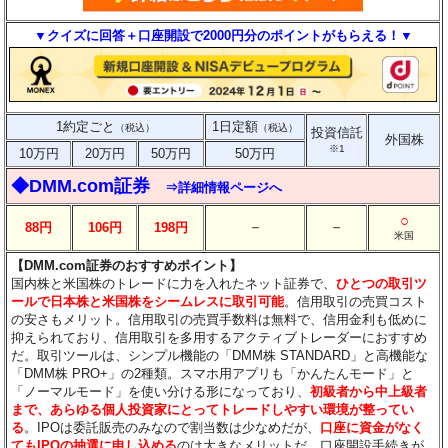
▼クイズに回答＋口座開設で2000円分のポイントがもらえる！▼
1約定ごと
1日定額
（税込）
（税込）
投資信託
外国株
※1
10万円
20万円
50万円
50万円
◆DMM.com証券
⇒詳細情報ページへ
○
－
－
88円
106円
198円
米国
【DMM.com証券のおすすめポイント】
国内株と米国株のトレードに力を入れたネット証券で、
ひとつの取引ツ
ールで日本株と米国株をシームレスに取引可能
。信用取引の売買コスト
の安さもメリット。信用取引の売買手数料は無料で、信用金利も低めに
抑えられており、信用取引を多用するアクティブトレーダーにおすすめ
だ。取引ツールは、シンプル機能の「DMM株 STANDARD」と高機能な
「DMM株 PRO+」の2種類。スマホ用アプリも「かんたんモード」と
「ノーマルモード」を使い分ける形になっており、
初級者から中上級者
まで、あらゆる個人投資家にとってトレードしやすい環境が整ってい
る
。IPOは委託販売のみなので割当数は少なめだが、
口座に資金がなく
てもIPOの抽選に申し込める
のは大きなメリットだ。口座開設手続きが