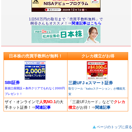
1日50万円の取引まで「売買手数料無料」で
桐谷さんもオススメ！⇒
関連記事はこちら
日本株の売買手数料が無料！
クレカ積立がお得
SBI証券
三菱UFJ eスマート証券
新規口座開設＋条件クリアでもれなく2000円
取引ツール「kabuステーション」が機能充
プレゼント！
実
ザイ・オンラインで
人気NO.1
の大
「三菱UFJカード」などで
クレカ
手ネット証券！
⇒
関連記事
積立
がお得！
⇒
関連記事
ページのトップに戻る