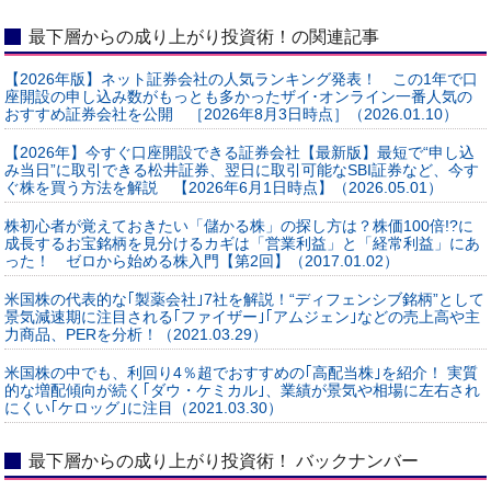
最下層からの成り上がり投資術！の関連記事
【2026年版】ネット証券会社の人気ランキング発表！ この1年で口
座開設の申し込み数がもっとも多かったザイ･オンライン一番人気の
おすすめ証券会社を公開 ［2026年8月3日時点］（2026.01.10）
【2026年】今すぐ口座開設できる証券会社【最新版】最短で“申し込
み当日”に取引できる松井証券、翌日に取引可能なSBI証券など、今す
ぐ株を買う方法を解説 【2026年6月1日時点】（2026.05.01）
株初心者が覚えておきたい「儲かる株」の探し方は？株価100倍!?に
成長するお宝銘柄を見分けるカギは「営業利益」と「経常利益」にあ
った！ ゼロから始める株入門【第2回】（2017.01.02）
米国株の代表的な｢製薬会社｣7社を解説！“ディフェンシブ銘柄”として
景気減速期に注目される｢ファイザー｣｢アムジェン｣などの売上高や主
力商品、PERを分析！（2021.03.29）
米国株の中でも、利回り4％超でおすすめの｢高配当株｣を紹介！ 実質
的な増配傾向が続く｢ダウ・ケミカル｣、業績が景気や相場に左右され
にくい｢ケロッグ｣に注目（2021.03.30）
最下層からの成り上がり投資術！ バックナンバー