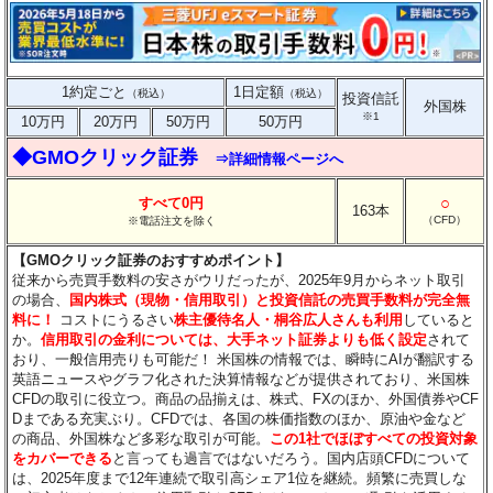
1約定ごと
1日定額
（税込）
（税込）
投資信託
外国株
※1
10万円
20万円
50万円
50万円
◆GMOクリック証券
⇒詳細情報ページへ
○
すべて0円
163本
（CFD）
※電話注文を除く
【GMOクリック証券のおすすめポイント】
従来から売買手数料の安さがウリだったが、2025年9月からネット取引
の場合、
国内株式（現物・信用取引）と投資信託の売買手数料が完全無
料に！
コストにうるさい
株主優待名人・桐谷広人さんも利用
していると
か。
信用取引の金利については、大手ネット証券よりも低く設定
されて
おり、一般信用売りも可能だ！ 米国株の情報では、瞬時にAIが翻訳する
英語ニュースやグラフ化された決算情報などが提供されており、米国株
CFDの取引に役立つ。商品の品揃えは、株式、FXのほか、外国債券やCF
Dまである充実ぶり。CFDでは、各国の株価指数のほか、原油や金など
の商品、外国株など多彩な取引が可能。
この1社でほぼすべての投資対象
をカバーできる
と言っても過言ではないだろう。国内店頭CFDについて
は、2025年度まで12年連続で取引高シェア1位を継続。頻繁に売買しな