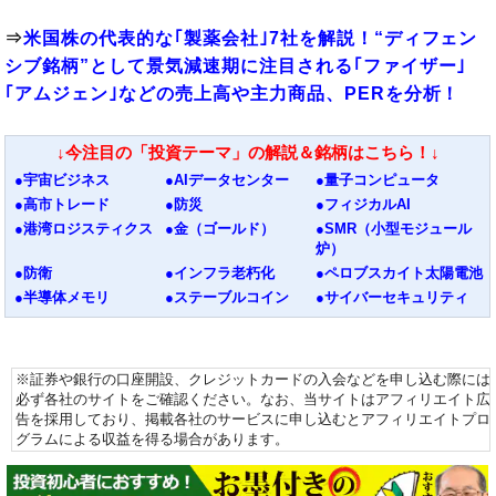
⇒
米国株の代表的な｢製薬会社｣7社を解説！“ディフェン
シブ銘柄”として景気減速期に注目される｢ファイザー｣
｢アムジェン｣などの売上高や主力商品、PERを分析！
↓今注目の「投資テーマ」の解説＆銘柄はこちら！↓
●宇宙ビジネス
●AIデータセンター
●量子コンピュータ
●高市トレード
●防災
●フィジカルAI
●港湾ロジスティクス
●金（ゴールド）
●SMR（小型モジュール
炉）
●防衛
●インフラ老朽化
●ペロブスカイト太陽電池
●半導体メモリ
●ステーブルコイン
●サイバーセキュリティ
※証券や銀行の口座開設、クレジットカードの入会などを申し込む際には
必ず各社のサイトをご確認ください。なお、当サイトはアフィリエイト広
告を採用しており、掲載各社のサービスに申し込むとアフィリエイトプロ
グラムによる収益を得る場合があります。