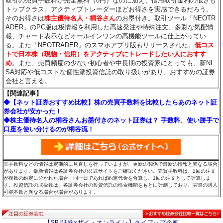
取引の売買手数料が完全無料（0円）なのに加え、信用取引金利の低さも
トップクラス。アクティブトレーダーほどお得さを実感できるだろう。
そのお得さは
株主優待名人・桐谷さん
のお墨付き。取引ツール「NEOTR
ADER」のPC版は板情報を利用した高速発注や特殊注文、多彩な気配情
報、チャート表示などオールインワンの高機能ツールに仕上がってい
る。また「NEOTRADER」のスマホアプリ版もリリースされた。
低コス
トで日本株（現物・信用）をアクティブにトレードしたい人におすす
め
。また、売買頻度の少ない初心者や中長期の投資家にとっても、新NI
SA対応や低コストな個性派投資信託の取り扱いがあり、おすすめの証券
会社と言える。
【関連記事】
◆【ネット証券おすすめ比較】株の売買手数料を比較したらあのネット証
券会社が安かった！
◆株主優待名人の桐谷さんお墨付きのネット証券は？ 手数料、使い勝手で
口座を使い分けるのが桐谷流！
※手数料などの情報は定期的に見直しを行っていますが、更新の関係で最新の情報と異なる場合
があります。最新情報は各証券会社の公式サイトをご確認ください。売買手数料は、1回の注文
が複数の約定に分かれた場合、同一日であれば約定代金を合算し、1回の注文として計算しま
す。投資信託の取扱数は、各証券会社の投資信託の検索機能をもとに計測しており、実際の購入
可能本数と異なる場合が場合があります。
【SBI証券×ザイ・オンライン】タイアップ企画