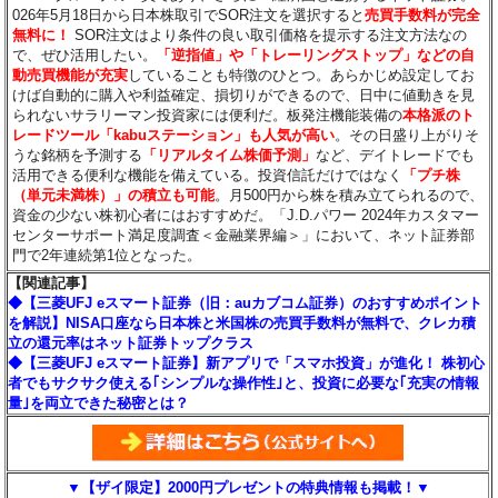
026年5月18日から日本株取引でSOR注文を選択すると
売買手数料が完全
無料に！
SOR注文はより条件の良い取引価格を提示する注文方法なの
で、ぜひ活用したい。
「逆指値」や「トレーリングストップ」などの自
動売買機能が充実
していることも特徴のひとつ。あらかじめ設定してお
けば自動的に購入や利益確定、損切りができるので、日中に値動きを見
られないサラリーマン投資家には便利だ。板発注機能装備の
本格派のト
レードツール「kabuステーション」も人気が高い
。その日盛り上がりそ
うな銘柄を予測する
「リアルタイム株価予測」
など、デイトレードでも
活用できる便利な機能を備えている。投資信託だけではなく
「プチ株
（単元未満株）」の積立も可能
。月500円から株を積み立てられるので、
資金の少ない株初心者にはおすすめだ。「J.D.パワー 2024年カスタマー
センターサポート満足度調査＜金融業界編＞」において、ネット証券部
門で2年連続第1位となった。
【関連記事】
◆【三菱UFJ eスマート証券（旧：auカブコム証券）のおすすめポイント
を解説】NISA口座なら日本株と米国株の売買手数料が無料で、クレカ積
立の還元率はネット証券トップクラス
◆【三菱UFJ eスマート証券】新アプリで「スマホ投資」が進化！ 株初心
者でもサクサク使える｢シンプルな操作性｣と、投資に必要な｢充実の情報
量｣を両立できた秘密とは？
▼【ザイ限定】2000円プレゼントの特典情報も掲載！▼