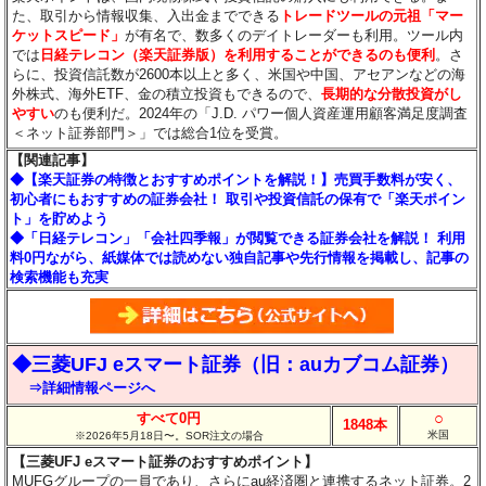
た、取引から情報収集、入出金までできる
トレードツールの元祖「マー
ケットスピード」
が有名で、数多くのデイトレーダーも利用。ツール内
では
日経テレコン（楽天証券版）を利用することができるのも便利
。さ
らに、投資信託数が2600本以上と多く、米国や中国、アセアンなどの海
外株式、海外ETF、金の積立投資もできるので、
長期的な分散投資がし
やすい
のも便利だ。2024年の「J.D. パワー個人資産運用顧客満足度調査
＜ネット証券部門＞」では総合1位を受賞。
【関連記事】
◆【楽天証券の特徴とおすすめポイントを解説！】売買手数料が安く、
初心者にもおすすめの証券会社！ 取引や投資信託の保有で「楽天ポイン
ト」を貯めよう
◆「日経テレコン」「会社四季報」が閲覧できる証券会社を解説！ 利用
料0円ながら、紙媒体では読めない独自記事や先行情報を掲載し、記事の
検索機能も充実
◆三菱UFJ eスマート証券（旧：auカブコム証券）
⇒詳細情報ページへ
○
すべて0円
1848本
米国
※2026年5月18日〜。SOR注文の場合
【三菱UFJ eスマート証券のおすすめポイント】
MUFGグループの一員であり、さらにau経済圏と連携するネット証券。2