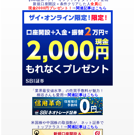
新規口座開設＋条件クリアした人
全員に
現金2000円プレゼント！
⇒
関連記事はこちら
「業界最安値水準」の売買手数料が魅力！
桐谷さんも愛用⇒
関連記事はこちら
米国株や中国株の取扱数が、ネット証券で
トップクラス！⇒
関連記事はこちら