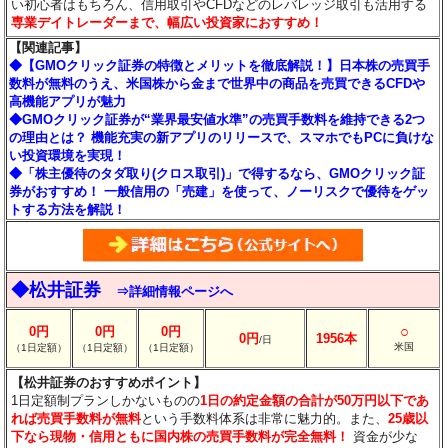
い初心者はもちろん、信用取引やCFDなどのレバレッジ取引も活用する
専業デイトレーダーまで、幅広い投資家におすすめ！
【関連記事】
◆【GMOクリック証券の特徴とメリットを徹底解説！】日本株の売買手
数料が無料のうえ、米国株から金まで世界中の商品を売買できるCFDや
高機能アプリが魅力
◆GMOクリック証券が“業界最安値水準”の売買手数料を維持できる2つ
の理由とは？ 機能充実の新アプリのリリースで、スマホでもPCに負けな
い投資環境を実現！
◆「株主優待のタダ取り(クロス取引)」で得するなら、GMOクリック証
券がおすすめ！ 一般信用の「売建」を使って、ノーリスクで優待をゲッ
トする方法を解説！
◆松井証券
⇒詳細情報ページへ
○
0円
0円
0円
0円
1956本
/日
米国
（1日定額）
（1日定額）
（1日定額）
【松井証券のおすすめポイント】
1日定額制プランしかないものの
1日の約定金額の合計が50万円以下であ
れば売買手数料が無料
という手数料体系は非常に魅力的。また、
25歳以
下なら現物・信用ともに国内株の売買手数料が完全無料！
資金が少な