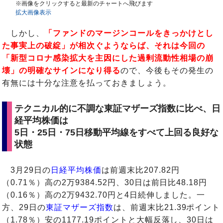
※画像をクリックすると最新のチャートへ飛びます
拡大画像表示
しかし、
「ファンドのマージンコールをきっかけとし
た事実上の破綻」が相次ぐようならば、それは今回の
「新型コロナ感染拡大を主因にした過剰流動性相場の崩
壊」の明確なサインになり得る
ので、今後もその発生の
有無には十分な注意を払っておきましょう。
テクニカル的に不調な東証マザーズ指数に比べ、日
経平均株価は
5日・25日・75日移動平均線をすべて上回る良好な
状態
3月29日の
日経平均株価
は前週末比207.82円
（0.71％）高の2万9384.52円、30日は前日比48.18円
（0.16％）高の2万9432.70円と4日続伸しました。一
方、29日の
東証マザーズ指数
は、前週末比21.39ポイント
（1.78％）安の1177.19ポイントと大幅反落し、30日は