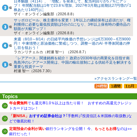
日本触媒（4114）、「増配」を発表して、配当利回りが5.7％にアッ
プ！ 年間配当額は1年で23.8％増加、2027年3月期は前期比27円増の｢1
株あたり140円｣に
ザイ・オンライン編集部（2026.8.8）
サッポロビール、株主優待を変更！ 1年以上の継続保有は必須だが、権
利獲得に必要な最低投資額は5分の1になり、3年以上保有時の優待品の
額面が大幅アップ！
ザイ・オンライン編集部（2026.8.8）
来週（8/10～8/14）の日経平均株価の予想レンジは6万3000～6万9000
円！ 中東情勢と原油価格に警戒しつつ、調整一巡のAI･半導体関連の押
し目を狙おう！
ラカンリチェルカ（村瀬 智一）（2026.8.7）
「レアアース」関連銘柄を紹介！ 政府が2030年頃の商業化を目指す南
鳥島沖のレアアース開発は、中国の輸出規制による供給不足を解決する
重要な投資テーマ
村瀬 智一（2026.7.30）
»アクセスランキング一覧
Topics
年会費無料
でも還元率1.0％以上は当たり前！ おすすめの高還元クレジッ
トカードはコレ！
「新NISA」
おすすめ証券会社は？
｢手数料｣｢投資信託＆米国株の取扱数｣な
どで徹底比較！
定期預金の金利が高い
銀行ランキングを公開！ 今、
もっともお得
なのは○○
銀行だった！