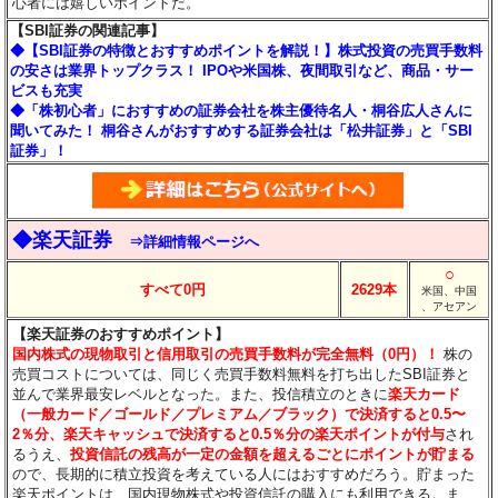
心者には嬉しいポイントだ。
【SBI証券の関連記事】
◆【SBI証券の特徴とおすすめポイントを解説！】株式投資の売買手数料
の安さは業界トップクラス！ IPOや米国株、夜間取引など、商品・サー
ビスも充実
◆「株初心者」におすすめの証券会社を株主優待名人・桐谷広人さんに
聞いてみた！ 桐谷さんがおすすめする証券会社は「松井証券」と「SBI
証券」！
◆楽天証券
⇒詳細情報ページへ
○
すべて0円
2629本
米国、中国
、アセアン
【楽天証券のおすすめポイント】
国内株式の現物取引と信用取引の売買手数料が完全無料（0円）！
株の
売買コストについては、同じく売買手数料無料を打ち出したSBI証券と
並んで業界最安レベルとなった。また、投信積立のときに
楽天カード
（一般カード／ゴールド／プレミアム／ブラック）で決済すると0.5〜
2％分
、楽天キャッシュで決済すると0.5％分
の楽天ポイントが付与
され
るうえ、
投資信託の残高が一定の金額を超えるごとにポイントが貯まる
ので、長期的に積立投資を考えている人にはおすすめだろう。貯まった
楽天ポイントは、国内現物株式や投資信託の購入にも利用できる。ま