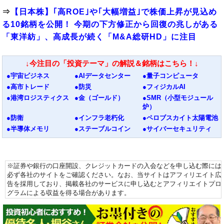
⇒
【日本株】｢高ROE｣や｢大幅増益｣で株価上昇が見込め
る10銘柄を公開！ 今期の下方修正から回復の兆しがある
「東洋紡」、高成長が続く「M&A総研HD」に注目
↓今注目の「投資テーマ」の解説＆銘柄はこちら！↓
●宇宙ビジネス
●AIデータセンター
●量子コンピュータ
●高市トレード
●防災
●フィジカルAI
●港湾ロジスティクス
●金（ゴールド）
●SMR（小型モジュール
炉）
●防衛
●インフラ老朽化
●ペロブスカイト太陽電池
●半導体メモリ
●ステーブルコイン
●サイバーセキュリティ
※証券や銀行の口座開設、クレジットカードの入会などを申し込む際には
必ず各社のサイトをご確認ください。なお、当サイトはアフィリエイト広
告を採用しており、掲載各社のサービスに申し込むとアフィリエイトプロ
グラムによる収益を得る場合があります。