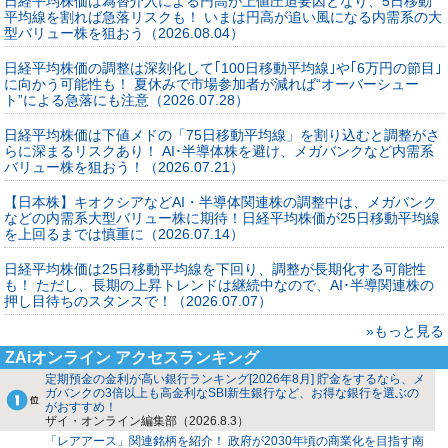
日経平均株価は為替介入による円高が上値圧迫要因となり、5日移動
平均線を割れば急落リスクも！ いまは円高が追い風になる内需系の大
型バリュー株を狙おう（2026.08.04）
日経平均株価の調整は深刻化して｢100日移動平均線｣や｢6万円の節目｣
に向かう可能性も！ 夏休みで市場参加者が減れば“オーバーシュー
ト”による急落にも注意（2026.07.28）
日経平均株価は下値メドの「75日移動平均線」を割り込むと調整がさ
らに深まるリスクあり！ AI･半導体株を避け、メガバンクなど内需系
バリュー株を狙おう！（2026.07.21）
【日本株】キオクシアなどAI・半導体関連株の調整中は、メガバンク
などの内需系大型バリュー株に期待！日経平均株価が25日移動平均線
を上回るまでは慎重に（2026.07.14）
日経平均株価は25日移動平均線を下回り、調整が長期化する可能性
も！ ただし、長期の上昇トレンドは継続中なので、AI･半導関連株の
押し目待ちのスタンスで！（2026.07.07）
»もっと見る
ZAiオンライン アクセスランキング
定期預金の金利が高い銀行ランキング[2026年8月] 貯金をするなら、メ
ガバンクの3倍以上も高金利なSBI新生銀行など、お得な銀行を選ぶの
がおすすめ！
ザイ・オンライン編集部（2026.8.3）
「レアアース」関連銘柄を紹介！ 政府が2030年頃の商業化を目指す南