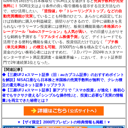
026年5月18日から日本株取引でSOR注文を選択すると
売買手数料が完全
無料に！
SOR注文はより条件の良い取引価格を提示する注文方法なの
で、ぜひ活用したい。
「逆指値」や「トレーリングストップ」などの自
動売買機能が充実
していることも特徴のひとつ。あらかじめ設定してお
けば自動的に購入や利益確定、損切りができるので、日中に値動きを見
られないサラリーマン投資家には便利だ。板発注機能装備の
本格派のト
レードツール「kabuステーション」も人気が高い
。その日盛り上がりそ
うな銘柄を予測する
「リアルタイム株価予測」
など、デイトレードでも
活用できる便利な機能を備えている。投資信託だけではなく
「プチ株
（単元未満株）」の積立も可能
。月500円から株を積み立てられるので、
資金の少ない株初心者にはおすすめだ。「J.D.パワー 2024年カスタマー
センターサポート満足度調査＜金融業界編＞」において、ネット証券部
門で2年連続第1位となった。
【関連記事】
◆【三菱UFJ eスマート証券（旧：auカブコム証券）のおすすめポイント
を解説】NISA口座なら日本株と米国株の売買手数料が無料で、クレカ積
立の還元率はネット証券トップクラス
◆【三菱UFJ eスマート証券】新アプリで「スマホ投資」が進化！ 株初心
者でもサクサク使える｢シンプルな操作性｣と、投資に必要な｢充実の情報
量｣を両立できた秘密とは？
▼【ザイ限定】2000円プレゼントの特典情報も掲載！▼