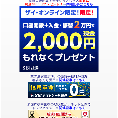
新規口座開設＋条件クリアした人
全員に
現金2000円プレゼント！
⇒
関連記事はこちら
「業界最安値水準」の売買手数料が魅力！
桐谷さんも愛用⇒
関連記事はこちら
米国株や中国株の取扱数が、ネット証券で
トップクラス！⇒
関連記事はこちら