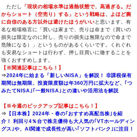
ただし
「現状の相場水準は過熱状態で、高過ぎる。だ
からショート（空売り）する」という戦略は、よほど腕
に自信のある方以外は避けたほうがいい
と思います。有
名な相場格言に「買いは家まで、売りは命まで（買いの
損失は限定なのに対し、売りの損失は無限なので命まで
危険になる）」というものがあるくらいです。くれぐれ
も安易なショートは行わず、押し目買いに徹することを
強くおすすめします。
【※関連記事はこちら！】
⇒
2024年に始まる「新しいNISA」を解説！ 非課税保有
期間は無期限、投資限度額は年360万円に拡大など、｢つ
みたてNISA｣｢一般NISA｣との違いや活用法を解説
【※今週のピックアップ記事はこちら！】
⇒
【日本株】2024年・春の｢おすすめ高配当株｣を紹
介！ 利回り4％台で株主優待も大人気の｢VTホールディン
グス｣や、AI関連で成長性が高い｢ソフトバンク｣に注目！