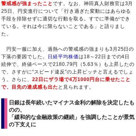
警戒感が強まったこと
です。なお、神田真人財務官は3月
25日、円安進行について「行き過ぎた変動にはあらゆる
手段を排除せずに適切な行動を取る。すでに準備ができ
ている。それは今に限らないことである」と語りまし
た。
円安一服に加え、過熱への警戒感の強まりも3月25日の
下落の要因でした。
日経平均株価
は18～22日までの4日
続伸で、終値ベースで2180.79円（5.63％）も上昇したの
で、さすがに“スピード違反”の上昇ピッチと言えるでしょ
う。さらに、
22日にザラ場で4万1000円台に乗せたこと
で、目先の達成感も出た
と見られます。
日銀は長年続いたマイナス金利の解除を決定したも
のの、
「緩和的な金融政策の継続」を強調したことが景気
の下支えに