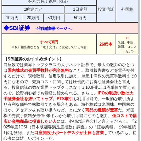
株式売買手数料
（税込）
1約定ごと
1日定額
投資信託
外国株
10万円
20万円
50万円
50万円
◆SBI証券
⇒詳細情報ページへ
○
すべて0円
米国、中国、
2685本
韓国、ロシア
※取引報告書などを「電子交付」に設定している場合
、アセアン
【SBI証券のおすすめポイント】
口座数では業界トップクラスの大手ネット証券で、最大の魅力のひとつ
は
国内株式の売買手数料が完全無料
なこと。取引報告書などを電子交付
するだけで、現物取引、信用取引に加え、単元未満株の売買手数料まで0
円になるので、売買コストに関しては圧倒的にお得な証券会社と言え
る。投資信託の数が業界トップクラスなうえ100円以上1円単位で買える
ので、投資初心者でも気軽に始められる。さらに、
IPOの取扱い数は大
手証券会社を抜いてトップ
。
PTS取引
も利用可能で、一般的な取引所よ
り有利な価格で株取引できる場合もある。海外株式は米国株、中国株の
ほか、アセアン株も取り扱うなど、とにかく
商品の種類が豊富
だ。米国
株の売買手数料が最低0米ドルから取引可能になのも魅力。
低コストで幅
広い金融商品に投資したい人
には、必須の証券会社と言えるだろう。「2
025年度JCSI（日本版顧客満足度指数）調査」の「証券業種」で9年連続
1位を獲得。また
口座開設サポートデスクが土日も営業
しているのも、初
心者には嬉しいポイントだ。