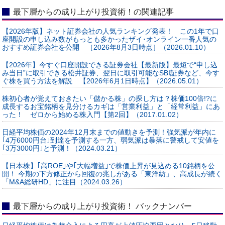
最下層からの成り上がり投資術！の関連記事
【2026年版】ネット証券会社の人気ランキング発表！ この1年で口
座開設の申し込み数がもっとも多かったザイ･オンライン一番人気の
おすすめ証券会社を公開 ［2026年8月3日時点］（2026.01.10）
【2026年】今すぐ口座開設できる証券会社【最新版】最短で“申し込
み当日”に取引できる松井証券、翌日に取引可能なSBI証券など、今す
ぐ株を買う方法を解説 【2026年6月1日時点】（2026.05.01）
株初心者が覚えておきたい「儲かる株」の探し方は？株価100倍!?に
成長するお宝銘柄を見分けるカギは「営業利益」と「経常利益」にあ
った！ ゼロから始める株入門【第2回】（2017.01.02）
日経平均株価の2024年12月末までの値動きを予測！強気派が年内に
｢4万6000円台｣到達を予測する一方、弱気派は暴落に警戒して安値を
｢3万3000円｣と予測！（2024.03.21）
【日本株】｢高ROE｣や｢大幅増益｣で株価上昇が見込める10銘柄を公
開！ 今期の下方修正から回復の兆しがある「東洋紡」、高成長が続く
「M&A総研HD」に注目（2024.03.26）
最下層からの成り上がり投資術！ バックナンバー