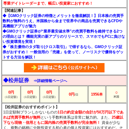
専業デイトレーダーまで、幅広い投資家におすすめ！
【関連記事】
◆【GMOクリック証券の特徴とメリットを徹底解説！】日本株の売買手
数料が無料のうえ、米国株から金まで世界中の商品を売買できるCFDや
高機能アプリが魅力
◆GMOクリック証券が“業界最安値水準”の売買手数料を維持できる2つ
の理由とは？ 機能充実の新アプリのリリースで、スマホでもPCに負けな
い投資環境を実現！
◆「株主優待のタダ取り(クロス取引)」で得するなら、GMOクリック証
券がおすすめ！ 一般信用の「売建」を使って、ノーリスクで優待をゲッ
トする方法を解説！
◆松井証券
⇒詳細情報ページへ
○
0円
0円
0円
0円
1956本
/日
米国
（1日定額）
（1日定額）
（1日定額）
【松井証券のおすすめポイント】
1日定額制プランしかないものの
1日の約定金額の合計が50万円以下であ
れば売買手数料が無料
という手数料体系は非常に魅力的。また、
25歳以
下なら現物・信用ともに国内株の売買手数料が完全無料！
資金が少な
く、複数の銘柄に分散投資する初心者の個人投資家にはおすすめだ。そ