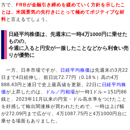
方で、
FRBが金融引き締めを緩めていく方針を示したこ
とは、米国景気の先行きにとって極めてポジティブな材
料
と言えるでしょう。
日経平均株価は、先週末に一時4万1000円に乗せた
ものの、
今週に入ると円安が一服したことなどから利食い売
りが優勢に
一方、日本市場ですが、
日経平均株価
は先週末の3月22
日まで4日続伸し、前日比72.77円（0.18％）高の4万
888.43円と連日で史上最高値を更新。22日に
日経平均株
価
が上昇したのは、
ドル／円相場
が一時1ドル＝151円86
銭と、2023年11月以来の円安・ドル高水準をつけたこと
を好感して輸出関連株が買われたためで、一時は上げ幅
が272.09円まで広がり、4万1087.75円と4万1000円台に
乗せる場面もありました。