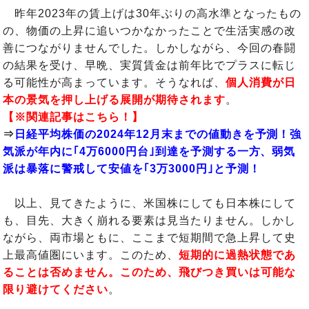
昨年2023年の賃上げは30年ぶりの高水準となったもの
の、物価の上昇に追いつかなかったことで生活実感の改
善につながりませんでした。しかしながら、今回の春闘
の結果を受け、早晩、実質賃金は前年比でプラスに転じ
る可能性が高まっています。そうなれば、
個人消費が日
本の景気を押し上げる展開が期待されます
。
【※関連記事はこちら！】
⇒
日経平均株価の2024年12月末までの値動きを予測！強
気派が年内に｢4万6000円台｣到達を予測する一方、弱気
派は暴落に警戒して安値を｢3万3000円｣と予測！
以上、見てきたように、米国株にしても日本株にして
も、目先、大きく崩れる要素は見当たりません。しかし
ながら、両市場ともに、ここまで短期間で急上昇して史
上最高値圏にいます。このため、
短期的に過熱状態であ
ることは否めません。このため、飛びつき買いは可能な
限り避けてください
。