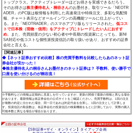
トップクラス。アクティブトレーダーほどお得さを実感できるだろう。
そのお得さは
株主優待名人・桐谷さん
のお墨付き。取引ツール「NEOTR
ADER」のPC版は板情報を利用した高速発注や特殊注文、多彩な気配情
報、チャート表示などオールインワンの高機能ツールに仕上がってい
る。また「NEOTRADER」のスマホアプリ版もリリースされた。
低コス
トで日本株（現物・信用）をアクティブにトレードしたい人におすす
め
。また、売買頻度の少ない初心者や中長期の投資家にとっても、新NI
SA対応や低コストな個性派投資信託の取り扱いがあり、おすすめの証券
会社と言える。
【関連記事】
◆【ネット証券おすすめ比較】株の売買手数料を比較したらあのネット証
券会社が安かった！
◆株主優待名人の桐谷さんお墨付きのネット証券は？ 手数料、使い勝手で
口座を使い分けるのが桐谷流！
※手数料などの情報は定期的に見直しを行っていますが、更新の関係で最新の情報と異なる場合
があります。最新情報は各証券会社の公式サイトをご確認ください。売買手数料は、1回の注文
が複数の約定に分かれた場合、同一日であれば約定代金を合算し、1回の注文として計算しま
す。投資信託の取扱数は、各証券会社の投資信託の検索機能をもとに計測しており、実際の購入
可能本数と異なる場合が場合があります。
【SBI証券×ザイ・オンライン】タイアップ企画