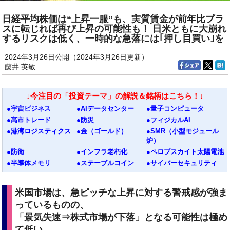
日経平均株価は“上昇一服”も、実質賃金が前年比プラ
スに転じれば再び上昇の可能性も！ 日米ともに大崩れ
するリスクは低く、一時的な急落には｢押し目買い｣を
2024年3月26日公開（2024年3月26日更新）
藤井 英敏
↓今注目の「投資テーマ」の解説＆銘柄はこちら！↓
●宇宙ビジネス
●AIデータセンター
●量子コンピュータ
●高市トレード
●防災
●フィジカルAI
●港湾ロジスティクス
●金（ゴールド）
●SMR（小型モジュール
炉）
●防衛
●インフラ老朽化
●ペロブスカイト太陽電池
●半導体メモリ
●ステーブルコイン
●サイバーセキュリティ
米国市場は、急ピッチな上昇に対する警戒感が強ま
っているものの、
「景気失速⇒株式市場が下落」となる可能性は極め
て低い