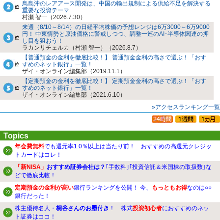
鳥島沖のレアアース開発は、中国の輸出規制による供給不足を解決する
重要な投資テーマ
村瀬 智一（2026.7.30）
来週（8/10～8/14）の日経平均株価の予想レンジは6万3000～6万9000
円！ 中東情勢と原油価格に警戒しつつ、調整一巡のAI･半導体関連の押
し目を狙おう！
ラカンリチェルカ（村瀬 智一）（2026.8.7）
【普通預金の金利を徹底比較！】 普通預金金利の高さで選ぶ！「おす
すめのネット銀行」一覧！
ザイ・オンライン編集部（2019.11.1）
【定期預金の金利を徹底比較！】 定期預金金利の高さで選ぶ！「おす
すめのネット銀行」一覧！
ザイ・オンライン編集部（2021.6.10）
»アクセスランキング一覧
Topics
年会費無料
でも還元率1.0％以上は当たり前！ おすすめの高還元クレジッ
トカードはコレ！
「新NISA」
おすすめ証券会社は？
｢手数料｣｢投資信託＆米国株の取扱数｣な
どで徹底比較！
定期預金の金利が高い
銀行ランキングを公開！ 今、
もっともお得
なのは○○
銀行だった！
株主優待名人・
桐谷さんのお墨付き
！ 株式
投資初心者
におすすめのネッ
ト証券はココ！