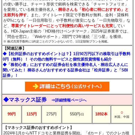
の使い勝手は、チャート形状で銘柄を検索できる「チャートフォリオ」
を愛用している株主優待名人・
桐谷さんも「初心者に特におすすめ」と
太鼓判を押す
。また、デイトレード限定で手数料が無料、金利・貸株料
が0%になる「一日信用取引」や手数料が激安になる「一日先物取引」な
ど、
専業デイトレーダーにとって利便性の高いサービスも充実
してい
る。HDI-Japan主催の「HDI格付けベンチマーク」2025年証券業界では、
「問合せ窓口」「Webサポート」2部門で3年連続「三つ星」を獲得。
※ 株式売買手数料に1約定ごとのプランがないので、1日定額制プランを掲載。
【関連記事】
◆【松井証券のおすすめポイントは？】1日50万円以下の株取引は手数料
0円（無料）！ その他の無料サービスと個性派投資情報も紹介
◆「株初心者」におすすめの証券会社を株主優待名人・桐谷広人さんに
聞いてみた！ 桐谷さんがおすすめする証券会社は「松井証券」と「SBI
証券」！
◆マネックス証券
⇒詳細情報ページへ
○
99円
115円
275円
550円
1892本
/日
米国、中国
【マネックス証券のおすすめポイント】
2024年1月からNTTドコモと業務提携を開始。「dカード」でのクレカ積