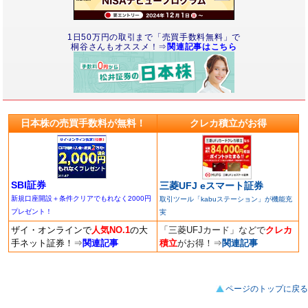
1日50万円の取引まで「売買手数料無料」で
桐谷さんもオススメ！⇒
関連記事はこちら
日本株の売買手数料が無料！
クレカ積立がお得
SBI証券
三菱UFJ eスマート証券
新規口座開設＋条件クリアでもれなく2000円
取引ツール「kabuステーション」が機能充
プレゼント！
実
ザイ・オンラインで
人気NO.1
の大
「三菱UFJカード」などで
クレカ
手ネット証券！
⇒
関連記事
積立
がお得！
⇒
関連記事
ページのトップに戻る