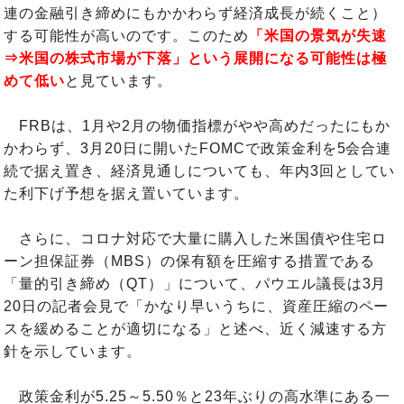
連の金融引き締めにもかかわらず経済成長が続くこと）
する可能性が高いのです。このため
「米国の景気が失速
⇒米国の株式市場が下落」という展開になる可能性は極
めて低い
と見ています。
FRBは、1月や2月の物価指標がやや高めだったにもか
かわらず、3月20日に開いたFOMCで政策金利を5会合連
続で据え置き、経済見通しについても、年内3回としてい
た利下げ予想を据え置いています。
さらに、コロナ対応で大量に購入した米国債や住宅ロ
ーン担保証券（MBS）の保有額を圧縮する措置である
「量的引き締め（QT）」について、パウエル議長は3月
20日の記者会見で「かなり早いうちに、資産圧縮のペー
スを緩めることが適切になる」と述べ、近く減速する方
針を示しています。
政策金利が5.25～5.50％と23年ぶりの高水準にある一