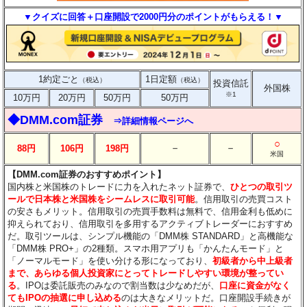
▼クイズに回答＋口座開設で2000円分のポイントがもらえる！▼
1約定ごと
1日定額
（税込）
（税込）
投資信託
外国株
※1
10万円
20万円
50万円
50万円
◆DMM.com証券
⇒詳細情報ページへ
○
－
－
88円
106円
198円
米国
【DMM.com証券のおすすめポイント】
国内株と米国株のトレードに力を入れたネット証券で、
ひとつの取引ツ
ールで日本株と米国株をシームレスに取引可能
。信用取引の売買コスト
の安さもメリット。信用取引の売買手数料は無料で、信用金利も低めに
抑えられており、信用取引を多用するアクティブトレーダーにおすすめ
だ。取引ツールは、シンプル機能の「DMM株 STANDARD」と高機能な
「DMM株 PRO+」の2種類。スマホ用アプリも「かんたんモード」と
「ノーマルモード」を使い分ける形になっており、
初級者から中上級者
まで、あらゆる個人投資家にとってトレードしやすい環境が整ってい
る
。IPOは委託販売のみなので割当数は少なめだが、
口座に資金がなく
てもIPOの抽選に申し込める
のは大きなメリットだ。口座開設手続きが