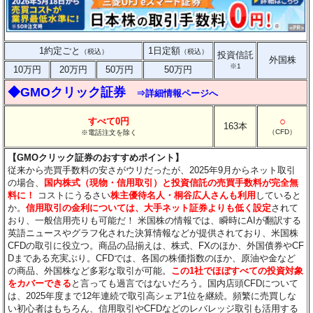
1約定ごと
1日定額
（税込）
（税込）
投資信託
外国株
※1
10万円
20万円
50万円
50万円
◆GMOクリック証券
⇒詳細情報ページへ
○
すべて0円
163本
（CFD）
※電話注文を除く
【GMOクリック証券のおすすめポイント】
従来から売買手数料の安さがウリだったが、2025年9月からネット取引
の場合、
国内株式（現物・信用取引）と投資信託の売買手数料が完全無
料に！
コストにうるさい
株主優待名人・桐谷広人さんも利用
していると
か。
信用取引の金利については、大手ネット証券よりも低く設定
されて
おり、一般信用売りも可能だ！ 米国株の情報では、瞬時にAIが翻訳する
英語ニュースやグラフ化された決算情報などが提供されており、米国株
CFDの取引に役立つ。商品の品揃えは、株式、FXのほか、外国債券やCF
Dまである充実ぶり。CFDでは、各国の株価指数のほか、原油や金など
の商品、外国株など多彩な取引が可能。
この1社でほぼすべての投資対象
をカバーできる
と言っても過言ではないだろう。国内店頭CFDについて
は、2025年度まで12年連続で取引高シェア1位を継続。頻繁に売買しな
い初心者はもちろん、信用取引やCFDなどのレバレッジ取引も活用する