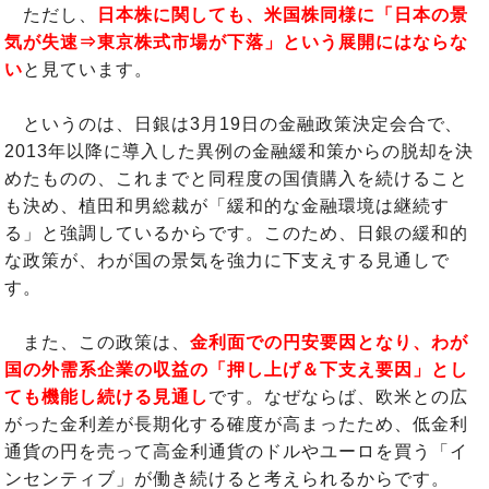
ただし、
日本株に関しても、米国株同様に「日本の景
気が失速⇒東京株式市場が下落」という展開にはならな
い
と見ています。
というのは、日銀は3月19日の金融政策決定会合で、
2013年以降に導入した異例の金融緩和策からの脱却を決
めたものの、これまでと同程度の国債購入を続けること
も決め、植田和男総裁が「緩和的な金融環境は継続す
る」と強調しているからです。このため、日銀の緩和的
な政策が、わが国の景気を強力に下支えする見通しで
す。
また、この政策は、
金利面での円安要因となり、わが
国の外需系企業の収益の「押し上げ＆下支え要因」とし
ても機能し続ける見通し
です。なぜならば、欧米との広
がった金利差が長期化する確度が高まったため、低金利
通貨の円を売って高金利通貨のドルやユーロを買う「イ
ンセンティブ」が働き続けると考えられるからです。