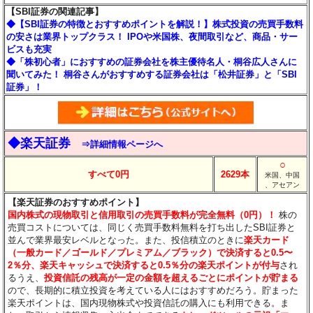
【SBI証券の関連記事】
◆【SBI証券の特徴とおすすめポイントを解説！】株式投資の売買手数料
の安さは業界トップクラス！ IPOや米国株、夜間取引など、商品・サー
ビスも充実
◆「株初心者」におすすめの証券会社を株主優待名人・桐谷広人さんに
聞いてみた！ 桐谷さんがおすすめする証券会社は「松井証券」と「SBI
証券」！
◆楽天証券
⇒詳細情報ページへ
○
すべて0円
2629本
米国、中国
、アセアン
【楽天証券のおすすめポイント】
国内株式の現物取引と信用取引の売買手数料が完全無料（0円）！
株の
売買コストについては、同じく売買手数料無料を打ち出したSBI証券と
並んで業界最安レベルとなった。また、投信積立のときに
楽天カード
（一般カード／ゴールド／プレミアム／ブラック）で決済すると0.5〜
2％分
、楽天キャッシュで決済すると0.5％分
の楽天ポイントが付与
され
るうえ、
投資信託の残高が一定の金額を超えるごとにポイントが貯まる
ので、長期的に積立投資を考えている人にはおすすめだろう。貯まった
楽天ポイントは、国内現物株式や投資信託の購入にも利用できる。ま