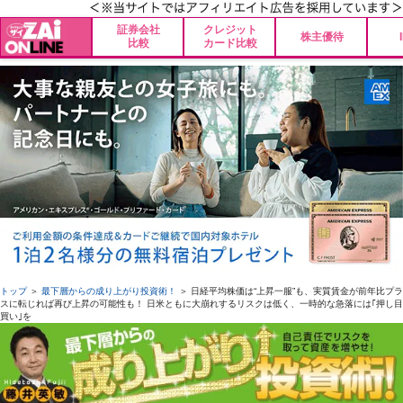
証券会社
クレジット
株主優待
比較
カード比較
トップ
＞
最下層からの成り上がり投資術！
＞ 日経平均株価は“上昇一服”も、実質賃金が前年比プラ
スに転じれば再び上昇の可能性も！ 日米ともに大崩れするリスクは低く、一時的な急落には｢押し目
買い｣を