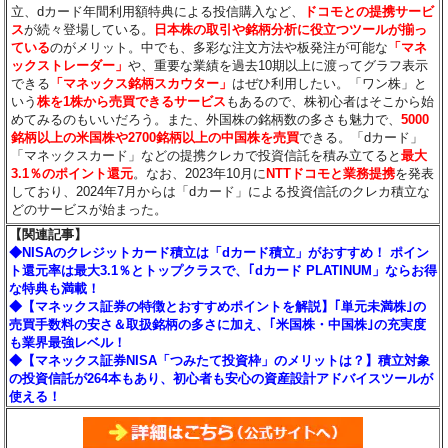
立、dカード年間利用額特典による投信購入など、
ドコモとの提携サービ
ス
が続々登場している。
日本株の取引や銘柄分析に役立つツールが揃っ
ている
のがメリット。中でも、多彩な注文方法や板発注が可能な
「マネ
ックストレーダー」
や、重要な業績を過去10期以上に渡ってグラフ表示
できる
「マネックス銘柄スカウター」
はぜひ利用したい。「ワン株」と
いう
株を1株から売買できるサービス
もあるので、株初心者はそこから始
めてみるのもいいだろう。また、外国株の銘柄数の多さも魅力で、
5000
銘柄以上の米国株や2700銘柄以上の中国株を売買
できる。「dカード」
「マネックスカード」などの提携クレカで投資信託を積み立てると
最大
3.1％のポイント還元
。なお、2023年10月に
NTTドコモと業務提携
を発表
しており、2024年7月からは「dカード」による投資信託のクレカ積立な
どのサービスが始まった。
【関連記事】
◆NISAのクレジットカード積立は「dカード積立」がおすすめ！ ポイン
ト還元率は最大3.1％とトップクラスで、｢dカード PLATINUM」ならお得
な特典も満載！
◆【マネックス証券の特徴とおすすめポイントを解説】｢単元未満株｣の
売買手数料の安さ＆取扱銘柄の多さに加え、｢米国株・中国株｣の充実度
も業界最強レベル！
◆【マネックス証券NISA「つみたて投資枠」のメリットは？】積立対象
の投資信託が264本もあり、初心者も安心の資産設計アドバイスツールが
使える！