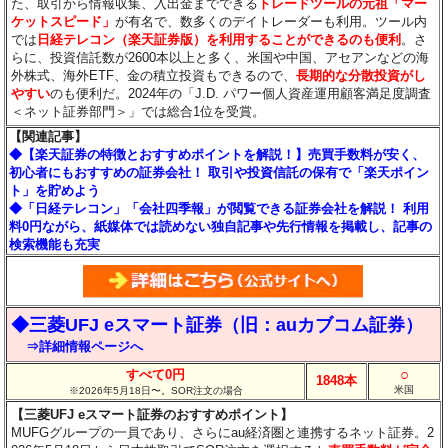
た、取引から情報収集、入出金までできる
トレードツールの元祖「マー
ケットスピード」
が有名で、数多くのデイトレーダーも利用。ツール内
では
日経テレコン（楽天証券版）を利用することができるのも便利
。さ
らに、投資信託数が2600本以上と多く、米国や中国、アセアンなどの海
外株式、海外ETF、金の積立投資もできるので、
長期的な分散投資がし
やすい
のも便利だ。2024年の「J.D. パワー個人資産運用顧客満足度調査
＜ネット証券部門＞」では総合1位を受賞。
【関連記事】
◆【楽天証券の特徴とおすすめポイントを解説！】売買手数料が安く、
初心者にもおすすめの証券会社！ 取引や投資信託の保有で「楽天ポイン
ト」を貯めよう
◆「日経テレコン」「会社四季報」が閲覧できる証券会社を解説！ 利用
料0円ながら、紙媒体では読めない独自記事や先行情報を掲載し、記事の
検索機能も充実
◆三菱UFJ eスマート証券（旧：auカブコム証券）
⇒詳細情報ページへ
○
すべて0円
1848本
米国
※2026年5月18日〜。SOR注文の場合
【三菱UFJ eスマート証券のおすすめポイント】
MUFGグループの一員であり、さらにau経済圏と連携するネット証券。2