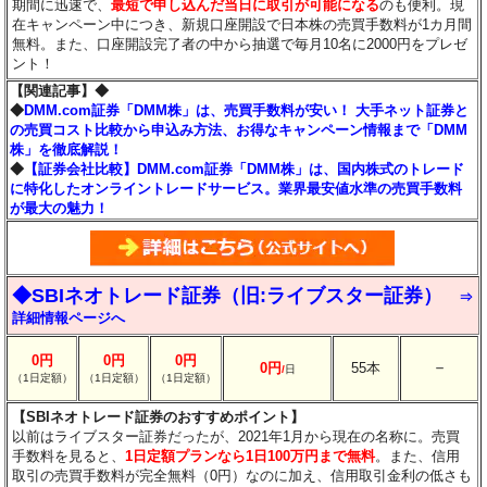
期間に迅速で、
最短で申し込んだ当日に取引が可能になる
のも便利。現
在キャンペーン中につき、新規口座開設で日本株の売買手数料が1カ月間
無料。また、口座開設完了者の中から抽選で毎月10名に2000円をプレゼ
ント！
【関連記事】◆
◆
DMM.com証券「DMM株」は、売買手数料が安い！ 大手ネット証券と
の売買コスト比較から申込み方法、お得なキャンペーン情報まで「DMM
株」を徹底解説！
◆
【証券会社比較】DMM.com証券「DMM株」は、国内株式のトレード
に特化したオンライントレードサービス。業界最安値水準の売買手数料
が最大の魅力！
◆SBIネオトレード証券（旧:ライブスター証券）
⇒
詳細情報ページへ
0円
0円
0円
－
0円
55本
/
日
（1日定額）
（1日定額）
（1日定額）
【SBIネオトレード証券のおすすめポイント】
以前はライブスター証券だったが、2021年1月から現在の名称に。売買
手数料を見ると、
1日定額プランなら1日100万円まで無料
。また、信用
取引の売買手数料が完全無料（0円）なのに加え、信用取引金利の低さも