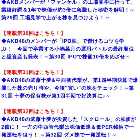
◆AKBメンバーが「ファンケル」の工場見学に行って、
業績好調＆1年で株価が約3倍に急騰した秘密を解明！～
第29回 工場見学で上がる株を見つけよう！～
【連載第30回はこちら！】
◆AKB48のメンバーが「IPO株」で儲けるコツを学
ぶ！ 今回で卒業する小嶋菜月の運用バトルの最終順位
と総資産も発表！～第30回 IPOで株価10倍をめざせ～
【連載第31回はこちら！】
◆AKB48の武藤十夢&中西智代梨が、第1四半期決算で爆
騰した株の売り時や、今後"買い"の株をチェック！～第
31回 十夢の保有株が第1四半期で好決算に♪～
【連載第32回はこちら！】
◆AKB48の武藤十夢が投資した「スクロール」の株価が
2倍に！ 一方の中西智代梨は株価低迷＆低PER銘柄で一
発逆転を狙う！ ～第32回 ダメ株で一発逆転！～