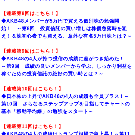
【連載第8
回はこちら！】
◆AKB48メンバーが5万円で買える個別株の勉強開
始！ ～第8回 投資信託の買い増しは株価急落時を狙
え！＆株初心者でも買える、意外な有名5万円株とは？～
【連載第9
回はこちら！】
◆AKB48の4人が持つ投信の成績に差がつき始めた！
～第9回 成績の良いメンバーから学ぶ、しっかり利益を
稼ぐための投資信託の絶好の買い時とは？～
【連載第10
回はこちら！】
◆
日本株の上昇でAKB48の4人の成績も全員プラス！～
第10回 さらなるステップアップを目指してチャートの
基本「移動平均線」の勉強をスタート～
【連載第11回はこちら！】
◆AKB48の4人の成績はトランプ相場で急上昇！～第11