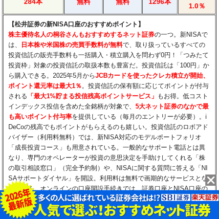
284本
無料
無料
1296本
1.0％
【松井証券の新NISA口座のおすすめポイント】
​株主優待名人の桐谷さんもおすすめするネット証券
の一つ。新NISAで
は、
日本株や米国株の売買手数料が無料
で、取り扱っているすべての
投資信託の販売手数料も一括購入・積立購入を問わず0円！「つみたて
投資枠」対象の投資信託の取扱本数も豊富だ。投資信託は「100円」か
ら購入できる。2025年5月から
JCBカードを使ったクレカ積立が開始、
ポイント還元率は最大1％
。投資信託の保有額に応じてポイントが付与
される
「最大1%貯まる投信残高ポイントサービス」
もお得。低コスト
インデックス投信を含めた全銘柄が対象で、
5大ネット証券のなかで最
も高いポイント付与率
を提供している（毎月のエントリーが必要）。i
DeCoの残高でもポイントがもらえるのも嬉しい。投資信託のロボアド
バイザー（利用料無料）では、新NISA対応のモデルポートフォリオ
「成長投資コース」も用意されている。一般的なサポート電話とは異
なり、専門のオペレーターが投資の意思決定を手助けしてくれる「株
の取引相談窓口」（完全予約制）や、NISAに関する質問に答える「NI
SAサポートダイヤル」を開設。利用料は無料で画期的なサービスとな
っている。オンラインの口座開設手続きでは、証券口座とNISA口座の
同時開設申込ができるため、手間を省いてすばやい口座開設が可能
だ。