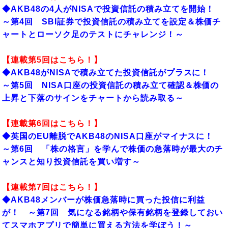
◆AKB48の4人がNISAで投資信託の積み立てを開始！
～第4回 SBI証券で投資信託の積み立てを設定＆株価チ
ャートとローソク足のテストにチャレンジ！～
【連載第5回はこちら！】
◆AKB48がNISAで積み立てた投資信託がプラスに！
～第5回 NISA口座の投資信託の積み立て確認＆株価の
上昇と下落のサインをチャートから読み取る～
【連載第6回はこちら！】
◆英国のEU離脱でAKB48のNISA口座がマイナスに！
～第6回 「株の格言」を学んで株価の急落時が最大のチ
ャンスと知り投資信託を買い増す～
【連載第7
回はこちら！】
◆AKB48メンバーが株価急落時に買った投信に利益
が！ ～第7回 気になる銘柄や保有銘柄を登録しておい
てスマホアプリで簡単に買える方法を学ぼう！～