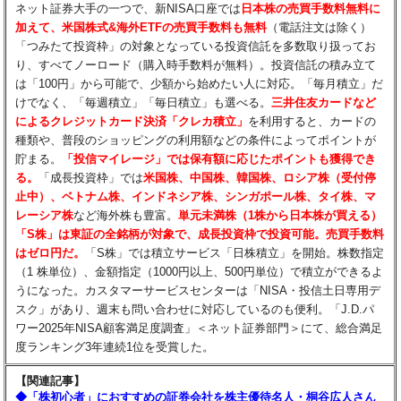
ネット証券大手の一つで、新NISA口座では
日本株の売買手数料無料に
加えて、米国株式&海外ETFの売買手数料も無料
（電話注文は除く）
「つみたて投資枠」の対象となっている投資信託を多数取り扱ってお
り、すべてノーロード（購入時手数料が無料）。投資信託の積み立て
は「100円」から可能で、少額から始めたい人に対応。「毎月積立」だ
けでなく、「毎週積立」「毎日積立」も選べる。
三井住友カードなど
によるクレジットカード決済「クレカ積立」
を利用すると、カードの
種類や、普段のショッピングの利用額などの条件によってポイントが
貯まる。
「投信マイレージ」では保有額に応じたポイントも獲得でき
る。
「成長投資枠」では
米国株、中国株、韓国株、ロシア株（受付停
止中）、ベトナム株、インドネシア株、シンガポール株、タイ株、マ
レーシア株
など海外株も豊富。
単元未満株（1株から日本株が買える）
「S株」は東証の全銘柄が対象で、成長投資枠で投資可能。売買手数料
はゼロ円だ。
「S株」では積立サービス「日株積立」を開始。株数指定
（1 株単位）、金額指定（1000円以上、500円単位）で積立ができるよ
うになった。カスタマーサービスセンターは「NISA・投信土日専用デ
スク」があり、週末も問い合わせに対応しているのも便利。「J.D.パ
ワー2025年NISA顧客満足度調査」＜ネット証券部門＞にて、総合満足
度ランキング3年連続1位を受賞した。
【関連記事】
◆「株初心者」におすすめの証券会社を株主優待名人・桐谷広人さん