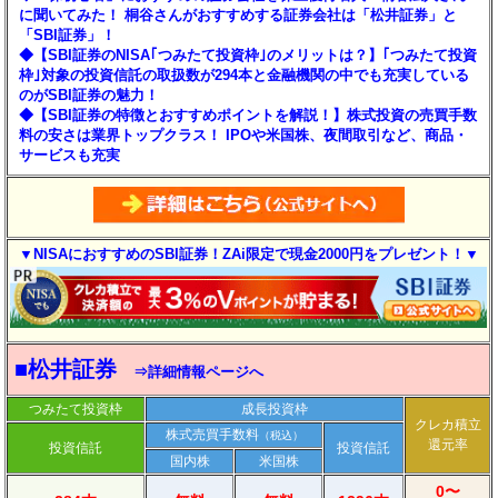
に聞いてみた！ 桐谷さんがおすすめする証券会社は「松井証券」と
「SBI証券」！
◆【SBI証券のNISA｢つみたて投資枠｣のメリットは？】｢つみたて投資
枠｣対象の投資信託の取扱数が294本と金融機関の中でも充実している
のがSBI証券の魅力！
◆【SBI証券の特徴とおすすめポイントを解説！】株式投資の売買手数
料の安さは業界トップクラス！ IPOや米国株、夜間取引など、商品・
サービスも充実
▼NISAにおすすめのSBI証券！ZAi限定で現金2000円をプレゼント！▼
■松井証券
⇒詳細情報ページへ
つみたて投資枠
成長投資枠
クレカ積立
株式売買手数料
（税込）
還元率
投資信託
投資信託
国内株
米国株
0〜