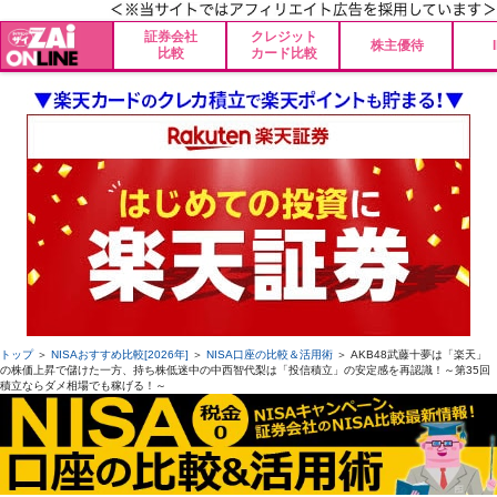
証券会社
クレジット
株主優待
比較
カード比較
トップ
＞
NISAおすすめ比較[2026年]
＞
NISA口座の比較＆活用術
＞ AKB48武藤十夢は「楽天」
の株価上昇で儲けた一方、持ち株低迷中の中西智代梨は「投信積立」の安定感を再認識！～第35回
積立ならダメ相場でも稼げる！～