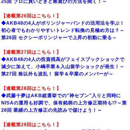
25回 プロに買いどきと株選びの方法を聞く！～
【連載第26回はこちら！】
◆AKB48の4人がボリンジャーバンドの活用法を学ぶ！
初心者でもわかりやすいトレンド転換の見極め方は？～
第26回 セクシーボリンジャーで上昇の初動に乗る～
【連載第27回はこちら！】
◆AKB48の4人の投資残高がフェイスブックショックで
減少に加えて、小嶋卒業＆入山留学ショックが発生！～
第27回 株以外も波乱！ 留学＆卒業のメンバーが～
【連載第28回はこちら！】
◆武藤十夢はAKB総選挙での“神セブン”入りと同時に
NISAの運用も好調で、保有銘柄の上方修正期待も!?～第
28回 業績の上方修正の先読みで儲けよう！～
【連載第29回はこちら！】