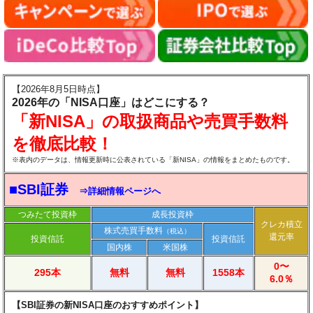
【2026年8月5日時点】
2026年の「NISA口座」はどこにする？
「新NISA」の取扱商品や売買手数料
を徹底比較！
※表内のデータは、情報更新時に公表されている「新NISA」の情報をまとめたものです。
■SBI証券
⇒詳細情報ページへ
つみたて投資枠
成長投資枠
クレカ積立
株式売買手数料
（税込）
還元率
投資信託
投資信託
国内株
米国株
0〜
295本
無料
無料
1558本
6.0％
【SBI証券の新NISA口座のおすすめポイント】